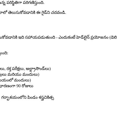
పరిస్థితిగా పరిగణిస్తుంది.
ేయాలో తెలుసుకోవడానికి ఈ గైడ్‌ని చదవండి.
 చేసుకోవడానికి ఇది సహాయపడుతుంది - ఎందుకంటే హెడ్‌లైన్ ప్రయోజనం (డ
ుంది:
ు, రక్త పరీక్షలు, అల్ట్రాసౌండ్‌లు)
దింపులు మరియు మందులు)
బస సమయంలో మందులు)
సాధారణంగా 90 రోజులు
గర్భాశయంలోని పిండం శస్త్రచికిత్స