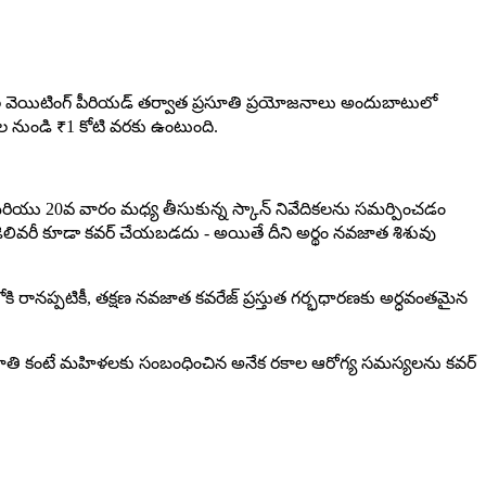
 నెలల వెయిటింగ్ పీరియడ్ తర్వాత ప్రసూతి ప్రయోజనాలు అందుబాటులో
షల నుండి ₹1 కోటి వరకు ఉంటుంది.
12వ మరియు 20వ వారం మధ్య తీసుకున్న స్కాన్ నివేదికలను సమర్పించడం
 డెలివరీ కూడా కవర్ చేయబడదు - అయితే దీని అర్థం నవజాత శిశువు
కి రానప్పటికీ, తక్షణ నవజాత కవరేజ్ ప్రస్తుత గర్భధారణకు అర్ధవంతమైన
్రసూతి కంటే మహిళలకు సంబంధించిన అనేక రకాల ఆరోగ్య సమస్యలను కవర్