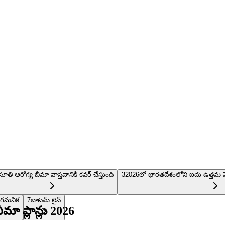
రసూతి ఆరోగ్య బీమా వాస్తవానికి కవర్ చేస్తుంది
3
2026లో భారతదేశంలోని ఐదు ఉత్తమ మెటర్న
ఒక గమనిక
7
బాటమ్ లైన్
ా ప్లాన్లు 2026