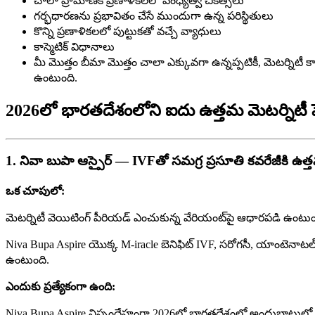
చాలా ప్రామాణిక ప్రణాళికలలో వంధ్యత్వ చికిత్సలు
గర్భధారణను ప్రభావితం చేసే ముందుగా ఉన్న పరిస్థితులు
కొన్ని ప్రణాళికలలో పుట్టుకతో వచ్చే వ్యాధులు
కాస్మెటిక్ విధానాలు
మీ మొత్తం బీమా మొత్తం చాలా ఎక్కువగా ఉన్నప్పటికీ, మెటర్నిటీ క్య
ఉంటుంది.
2026లో భారతదేశంలోని ఐదు ఉత్తమ మెటర్నిటీ హెల్త
1. నివా బుపా ఆస్పైర్ — IVFతో సమగ్ర ప్రసూతి కవరేజీకి ఉత
ఒక చూపులో:
మెటర్నిటీ వెయిటింగ్ పీరియడ్ ఎంచుకున్న వేరియంట్‌పై ఆధారపడి ఉంటుంది:
Niva Bupa Aspire యొక్క M-iracle బెనిఫిట్ IVF, సరోగసీ, యాంటెనాటల్ చెక
ఉంటుంది.
ఎందుకు ప్రత్యేకంగా ఉంది:
Niva Bupa Aspire నిస్సందేహంగా 2026లో భారతదేశంలో అందుబాటులో ఉన్న