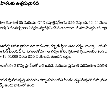
్న మహిళలకు ఉత్తమమైనది
ు, యాంటెనాటల్ కేర్ మరియు OPD కన్సల్టేషన్‌లను కవర్ చేస్తుంది, 12–24
త) 3 సంవత్సరాల నిరీక్షణ వ్యవధిని కలిగి ఉంటాయి. బీమా మొత్తం ₹5 లక్
ఆరోగ్య బీమా ప్లాన్‌ల వలె కాకుండా, గర్భిణీ స్త్రీలు తమ గర్భం యొక్క 
ిటింగ్ పీరియడ్‌ను వదులుకోదు - ఆ గర్భం కోసం ప్రసూతి ప్రయోజనం కింద
డా ₹2,50,000 వరకు కవర్ చేయబడుతుందని అర్థం.
ీకరించే కొన్ని ప్లాన్‌లలో ఇది ఒకటి, మరియు ప్రసూతి పరిమితుల పరిధిలో
క పునరుత్పత్తి మరియు గర్భాశయంలోని పిండం శస్త్రచికిత్సతో సహా ప
‌వర్క్ అందుబాటులో ఉంది.