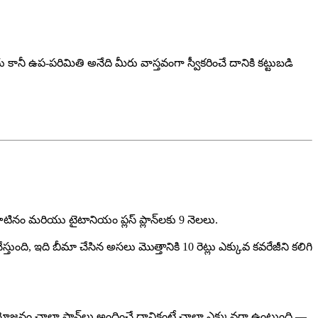
ు కానీ ఉప-పరిమితి అనేది మీరు వాస్తవంగా స్వీకరించే దానికి కట్టుబడి
లాటినం మరియు టైటానియం ప్లస్ ప్లాన్‌లకు 9 నెలలు.
తుంది, ఇది బీమా చేసిన అసలు మొత్తానికి 10 రెట్లు ఎక్కువ కవరేజీని కలిగి
్రయోజనం చాలా ప్లాన్‌లు అందించే దానికంటే చాలా ఎక్కువగా ఉంటుంది —