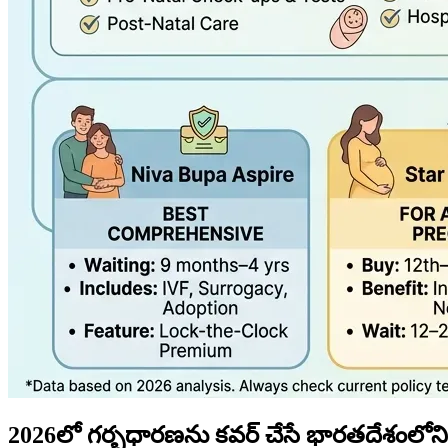
2026లో గర్భధారణను కవర్ చేసే భారతదేశంలోని ఉ