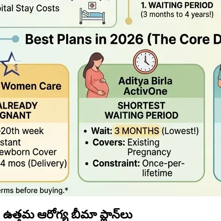
త్తమ ఆరోగ్య బీమా ప్లాన్‌లు