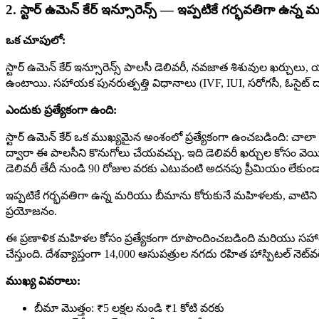
2. స్టార్ ఉమెన్ కేర్ ఇన్సూరెన్స్ — ఇప్పటికే గర్భవతిగా ఉన
ఒక చూపులో:
స్టార్ ఉమెన్ కేర్ ఇన్సూరెన్స్ పాలసీ డెలివరీ, నవజాత శిశువుల ఖర్చుల
ఉంటాయి. సహాయక పునరుత్పత్తి విధానాలు (IVF, IUI, సరోగసీ, ఓసైట్ దా
ఎందుకు ప్రత్యేకంగా ఉంది:
స్టార్ ఉమెన్ కేర్ ఒక ముఖ్యమైన అంశంలో ప్రత్యేకంగా ఉంచబడింది: చాలా 
ద్వారా ఈ పాలసీని కొనుగోలు చేయవచ్చు. ఇది డెలివరీ ఖర్చుల కోసం వెయ
డెలివరీ తేదీ నుండి 90 రోజుల వరకు ఎటువంటి అదనపు ప్రీమియం లేకుం
ఇప్పటికే గర్భవతిగా ఉన్న మరియు బీమాను కోరుకునే మహిళలకు, వాటిని అంగ
ప్రయోజనం.
ఈ ప్రణాళిక మహిళల కోసం ప్రత్యేకంగా రూపొందించబడింది మరియు సహాయ
చేస్తుంది. దేశవ్యాప్తంగా 14,000 ఆసుపత్రుల నగదు రహిత హాస్పిటల్ నెట్
ముఖ్య వివరాలు:
బీమా మొత్తం: ₹5 లక్షల నుండి ₹1 కోటి వరకు