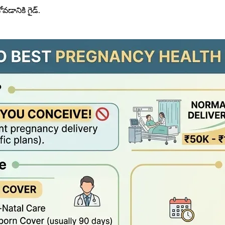
డానికి గైడ్.