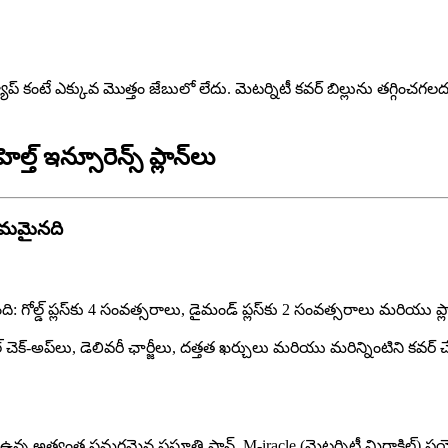
ాప్ కంటే ఎక్కువ మొత్తం జేబులో లేదు. మెటర్నిటీ కవర్ బిల్లును తగ్గించగలద
్ ఇన్సూరెన్స్ ప్లాన్‌లు
్తమమైనది
 గోల్డ్ ప్లస్‌కు 4 సంవత్సరాలు, డైమండ్ ప్లస్‌కు 2 సంవత్సరాలు మరియు ప్
్-అప్‌లు, డెలివరీ ఛార్జీలు, దత్తత ఖర్చులు మరియు మరిన్నింటిని కవర్ చేస్
 అత్యంత సమగ్రమైన ప్రసూతి ప్లాన్. M-iracle (మెటర్నిటీ మిరాకిల్) ప