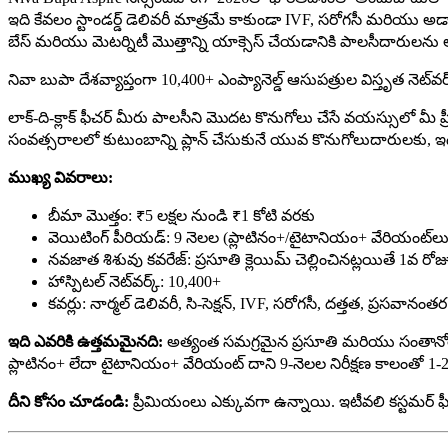
ఇది కేవలం స్టాండర్డ్ డెలివరీ మాత్రమే కాకుండా IVF, సరోగసీ మరియు అడాప
బేస్ మరియు మెటర్నిటీ మొత్తాన్ని యాక్సెస్ చేయడానికి పాలసీదారులను 
నివా బుపా దేశవ్యాప్తంగా 10,400+ ఎంప్యానెల్డ్ ఆసుపత్రుల విస్తృత నెట్‌
లాక్-ది-క్లాక్ ఫీచర్ మీరు పాలసీని మొదట కొనుగోలు చేసే వయస్సులో మీ ప్ర
సంవత్సరాలలో కుటుంబాన్ని ప్లాన్ చేసుకునే యువ కొనుగోలుదారులకు, ఇది
ముఖ్య వివరాలు:
బీమా మొత్తం: ₹5 లక్షల నుండి ₹1 కోటి వరకు
వెయిటింగ్ పీరియడ్: 9 నెలల (ప్లాటినం+/టైటానియం+ వేరియంట్‌లు)
నవజాత శిశువు కవరేజ్: ప్రసూతి క్లెయిమ్ చెల్లించినట్లయితే 1వ 
హాస్పిటల్ నెట్‌వర్క్: 10,400+
కవర్లు: నార్మల్ డెలివరీ, సి-సెక్షన్, IVF, సరోగసీ, దత్తత, ప్రసవానంత
ఇది ఎవరికి ఉత్తమమైనది:
అత్యంత సమగ్రమైన ప్రసూతి మరియు సంతానోత్పత
ప్లాటినం+ లేదా టైటానియం+ వేరియంట్ దాని 9-నెలల నిరీక్షణ కాలంతో 1
దీని కోసం చూడండి:
ప్రీమియంలు ఎక్కువగా ఉన్నాయి. ఇటీవలి కస్టమర్ ఫీ