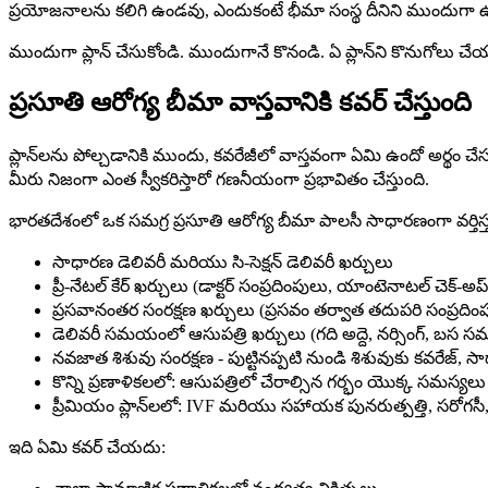
ప్రయోజనాలను కలిగి ఉండవు, ఎందుకంటే భీమా సంస్థ దీనిని ముందుగా ఉన్న 
ముందుగా ప్లాన్ చేసుకోండి. ముందుగానే కొనండి. ఏ ప్లాన్‌ని కొనుగోలు చ
ప్రసూతి ఆరోగ్య బీమా వాస్తవానికి కవర్ చేస్తుంది
ప్లాన్‌లను పోల్చడానికి ముందు, కవరేజీలో వాస్తవంగా ఏమి ఉందో అర్థం
మీరు నిజంగా ఎంత స్వీకరిస్తారో గణనీయంగా ప్రభావితం చేస్తుంది.
భారతదేశంలో ఒక సమగ్ర ప్రసూతి ఆరోగ్య బీమా పాలసీ సాధారణంగా వర్తిస్త
సాధారణ డెలివరీ మరియు సి-సెక్షన్ డెలివరీ ఖర్చులు
ప్రీ-నేటల్ కేర్ ఖర్చులు (డాక్టర్ సంప్రదింపులు, యాంటెనాటల్ చెక్-అప్‌ల
ప్రసవానంతర సంరక్షణ ఖర్చులు (ప్రసవం తర్వాత తదుపరి సంప్ర
డెలివరీ సమయంలో ఆసుపత్రి ఖర్చులు (గది అద్దె, నర్సింగ్, 
నవజాత శిశువు సంరక్షణ - పుట్టినప్పటి నుండి శిశువుకు కవరేజ్, 
కొన్ని ప్రణాళికలలో: ఆసుపత్రిలో చేరాల్సిన గర్భం యొక్క సమస్యలు
ప్రీమియం ప్లాన్‌లలో: IVF మరియు సహాయక పునరుత్పత్తి, సరోగసీ, 
ఇది ఏమి కవర్ చేయదు: