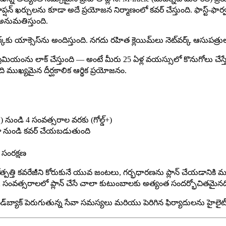
్షన్ ఖర్చులను కూడా అదే ప్రయోజన నిర్మాణంలో కవర్ చేస్తుంది. ఫాస్ట్-ఫార్
అనుమతిస్తుంది.
వర్క్‌కు యాక్సెస్‌ను అందిస్తుంది. నగదు రహిత క్లెయిమ్‌లు నెట్‌వర్క్ ఆస
ీమియంను లాక్ చేస్తుంది — అంటే మీరు 25 ఏళ్ల వయస్సులో కొనుగోలు చేస్తే, 
 ముఖ్యమైన దీర్ఘకాలిక ఆర్థిక ప్రయోజనం.
 నుండి 4 సంవత్సరాల వరకు (గోల్డ్+)
రోజు నుండి కవర్ చేయబడుతుంది
ర సంరక్షణ
్తి కవరేజీని కోరుకునే యువ జంటలు, గర్భధారణను ప్లాన్ చేయడానికి ముం
-2 సంవత్సరాలలో ప్లాన్ చేసే చాలా కుటుంబాలకు అత్యంత సందర్భోచితమైనద
డ్‌బ్యాక్ పెరుగుతున్న సేవా సమస్యలు మరియు పెరిగిన ఫిర్యాదులను హైలైట