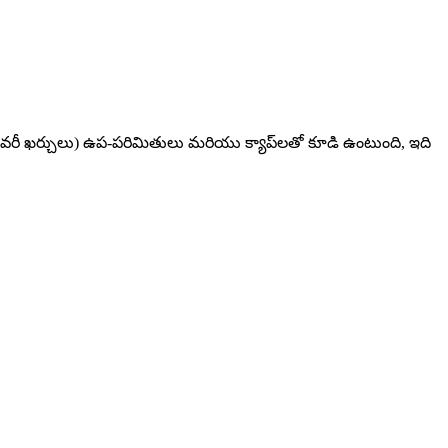
ెలివరీ ఖర్చులు) ఉప-పరిమితులు మరియు క్యాప్‌లతో కూడి ఉంటుంది, ఇది