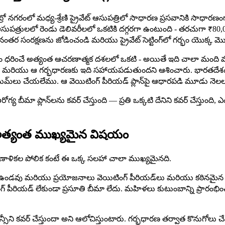
రో నగరంలో మధ్య-శ్రేణి ప్రైవేట్ ఆసుపత్రిలో సాధారణ ప్రసవానికి సాధారణంగ
సుపత్రులలో రెండు డెలివరీలలో ఒకటికి దగ్గరగా ఉంటుంది - తరచుగా ₹80
వానంతర సంరక్షణను జోడించండి మరియు ప్రైవేట్ సెట్టింగ్‌లో గర్భం యొక్క 
ం ధరించే అత్యంత ఆచరణాత్మక దశలలో ఒకటి - అయితే ఇది చాలా మంది వ్యక్తు
ు మరియు ఆ గర్భధారణకు ఇది సహాయపడుతుందని ఆశించారు. భారతదేశంలోని ద
యిమ్‌లు చేయలేము. ఆ వెయిటింగ్ పీరియడ్ ప్లాన్‌పై ఆధారపడి మూడు నె
య బీమా ప్లాన్‌లను కవర్ చేస్తుంది — ప్రతి ఒక్కటి దేనిని కవర్ చేస్తు
అత్యంత ముఖ్యమైన విషయం
ప్రణాళికల పోలిక కంటే ఈ ఒక్క సలహా చాలా ముఖ్యమైనది.
రేజీని కలిగి ఉండవు మరియు ప్రయోజనాలు వెయిటింగ్ పీరియడ్‌లు మరియు కఠినమై
గ్ పీరియడ్ లేకుండా ప్రసూతి బీమా లేదు. మహిళలు కుటుంబాన్ని ప్రారంభిం
ెన్సీని కవర్ చేస్తుందా అని ఆలోచిస్తుంటారు. గర్భధారణ తర్వాత కొనుగోలు