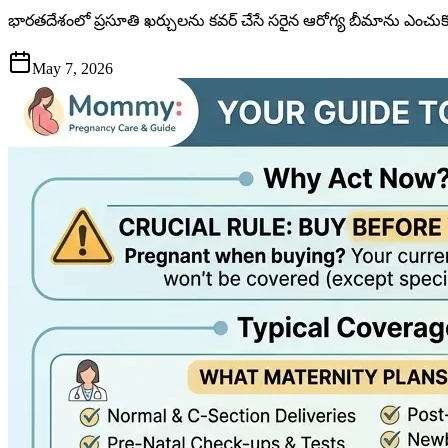
భారతదేశంలో ప్రసూతి ఖర్చులను కవర్ చేసే సరైన ఆరోగ్య బీమాను ఎంచుకోవ
May 7, 2026