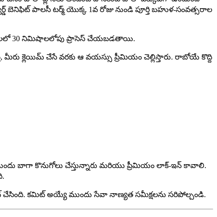
వర్డ్ బెనిఫిట్ పాలసీ టర్మ్ యొక్క 1వ రోజు నుండి పూర్తి బహుళ-సంవత్సరాల
ుపత్రులలో 30 నిమిషాలలోపు ప్రాసెస్ చేయబడతాయి.
మీరు క్లెయిమ్ చేసే వరకు ఆ వయస్సు ప్రీమియం చెల్లిస్తారు. రాబోయే కొద్ది
దు బాగా కొనుగోలు చేస్తున్నారు మరియు ప్రీమియం లాక్-ఇన్ కావాలి.
ి.
్ చేసింది. కమిట్ అయ్యే ముందు సేవా నాణ్యత సమీక్షలను సరిపోల్చండి.