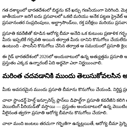
గత దశాబ్దంలో భారతదేశంలో బిడ్డను కనే ఖర్చు గణనీయంగా పెరిగింది. మెట్
జాతీయంగా జరిగే ఐదు ప్రసవాలలో ఒకటి మరియు అనేక పట్టణ ప్రైవేట్ ఆ
ప్రసవానంతర సంప్రదింపులు, అల్ట్రాసౌండ్‌లు, రక్త పరీక్షలు మరియు ప్రస
ప్రసూతి కవరేజీతో కూడిన ఆరోగ్య బీమా అనేది ఒక కుటుంబ ప్రణాళిక గర్భ
మీరు ఇప్పటికే గర్భవతి అయిన తర్వాత మీరు దానిని కొనుగోలు చేయలేర
ఉంటుంది - పాలసీని కొనుగోలు చేసిన తర్వాత ఆ సమయంలో ప్రసూతి క్లె
ఈ గైడ్ భారతదేశంలో 2026లో అందుబాటులో ఉన్న అత్యుత్తమ ప్రసూతి ఆరోగ్
ప్రస్తుతం ఎక్కడ ఉన్నారంటే ఏది అర్ధమో ఎలా నిర్ణయించాలి.
మరింత చదవడానికి ముందు తెలుసుకోవలసిన 
మీకు అవసరమైన ముందు ప్రసూతి బీమాను కొనుగోలు చేయండి. నిర్దిష్ట 
చాలా స్టాండర్డ్ హెల్త్ ఇన్సూరెన్స్ ప్లాన్‌లు డిఫాల్ట్‌గా ప్రసూతి కవ
వెయిటింగ్ పీరియడ్‌తో వస్తాయి — ప్రస్తుతం అందుబాటులో ఉన్న వెయిటిం
వీలైనంత త్వరగా ప్రసూతి ఆరోగ్య బీమాను కొనుగోలు చేయాలి.
చాలా మంది జంటలు తరచుగా గర్భిణిగా ఉన్నట్లయితే, ఆరోగ్య బీమా ప్రెగ్న