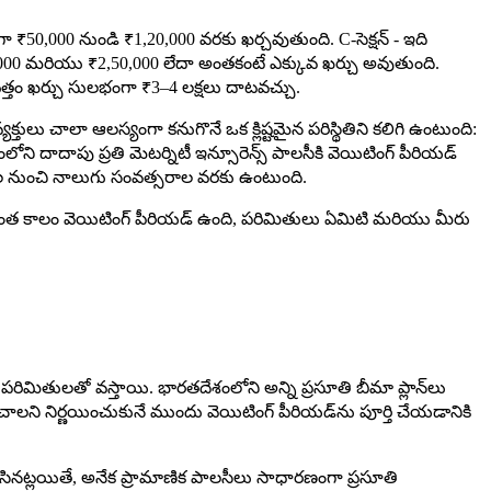
ా ₹50,000 నుండి ₹1,20,000 వరకు ఖర్చవుతుంది. C-సెక్షన్ - ఇది
,000 మరియు ₹2,50,000 లేదా అంతకంటే ఎక్కువ ఖర్చు అవుతుంది.
మొత్తం ఖర్చు సులభంగా ₹3–4 లక్షలు దాటవచ్చు.
లు చాలా ఆలస్యంగా కనుగొనే ఒక క్లిష్టమైన పరిస్థితిని కలిగి ఉంటుంది:
ాదాపు ప్రతి మెటర్నిటీ ఇన్సూరెన్స్ పాలసీకి వెయిటింగ్ పీరియడ్
లల నుంచి నాలుగు సంవత్సరాల వరకు ఉంటుంది.
ంది, ఎంత కాలం వెయిటింగ్ పీరియడ్ ఉంది, పరిమితులు ఏమిటి మరియు మీరు
న పరిమితులతో వస్తాయి. భారతదేశంలోని అన్ని ప్రసూతి బీమా ప్లాన్‌లు
చాలని నిర్ణయించుకునే ముందు వెయిటింగ్ పీరియడ్‌ను పూర్తి చేయడానికి
 చేసినట్లయితే, అనేక ప్రామాణిక పాలసీలు సాధారణంగా ప్రసూతి