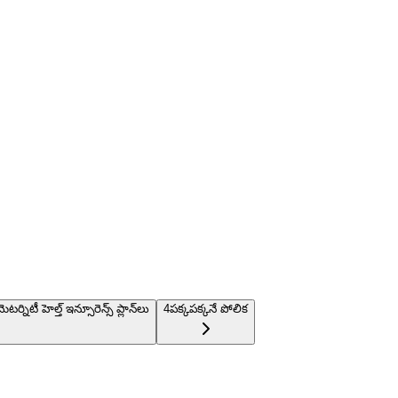
ిటీ హెల్త్ ఇన్సూరెన్స్ ప్లాన్‌లు
4
పక్కపక్కనే పోలిక