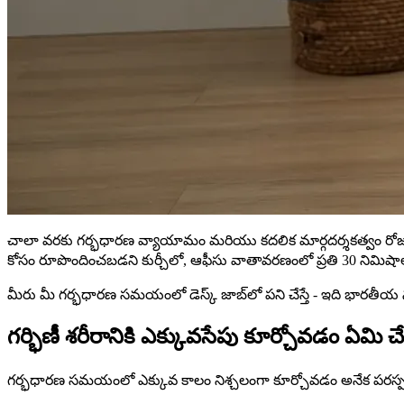
చాలా వరకు గర్భధారణ వ్యాయామం మరియు కదలిక మార్గదర్శకత్వం రోజులో వ
కోసం రూపొందించబడని కుర్చీలో, ఆఫీసు వాతావరణంలో ప్రతి 30 నిమి
మీరు మీ గర్భధారణ సమయంలో డెస్క్ జాబ్‌లో పని చేస్తే - ఇది భారతీయ నగరాల్
గర్భిణీ శరీరానికి ఎక్కువసేపు కూర్చోవడం ఏమి చేస
గర్భధారణ సమయంలో ఎక్కువ కాలం నిశ్చలంగా కూర్చోవడం అనేక పరస్పర