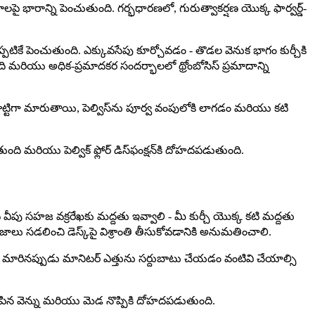
ాలపై భారాన్ని పెంచుతుంది. గర్భధారణలో, గురుత్వాకర్షణ యొక్క ఫార్వర్డ్-
్పటికే పెంచుతుంది. ఎక్కువసేపు కూర్చోవడం - తొడల వెనుక భాగం కుర్చీకి
ది మరియు అధిక-ప్రమాదకర సందర్భాలలో థ్రోంబోసిస్ ప్రమాదాన్ని
 పొట్టిగా మారుతాయి, పెల్విస్‌ను పూర్వ వంపులోకి లాగడం మరియు కటి
ుంది మరియు పెల్విక్ ఫ్లోర్ డిస్‌ఫంక్షన్‌కి దోహదపడుతుంది.
ిగువ వీపు సహజ వక్రరేఖకు మద్దతు ఇవ్వాలి - మీ కుర్చీ యొక్క కటి మద్దతు
ాలు సడలించి డెస్క్‌పై విశ్రాంతి తీసుకోవడానికి అనుమతించాలి.
శరీరం మారినప్పుడు మానిటర్ ఎత్తును సర్దుబాటు చేయడం వంటివి చేయాల్సి
ిపిన వెన్ను మరియు మెడ నొప్పికి దోహదపడుతుంది.