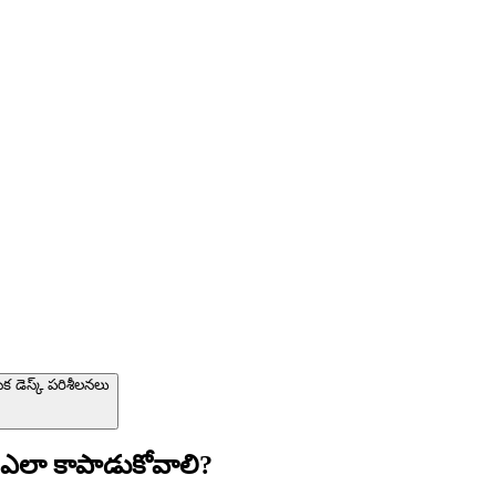
ిక డెస్క్ పరిశీలనలు
 ఎలా కాపాడుకోవాలి?