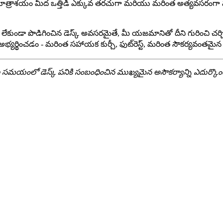
్రాశయం మీద ఒత్తిడి ఎక్కువ తరచుగా మరియు మరింత అత్యవసరంగా మూత
ేకుండా పొడిగించిన డెస్క్ అవసరమైతే, మీ యజమానితో దీని గురించి చర్చి
అభ్యర్థించడం - మరింత సహాయక కుర్చీ, ఫుట్‌రెస్ట్, మరింత సౌకర్యవంతమ
ంలో డెస్క్ పనికి సంబంధించిన ముఖ్యమైన అసౌకర్యాన్ని ఎదుర్కొంటుంటే, వ