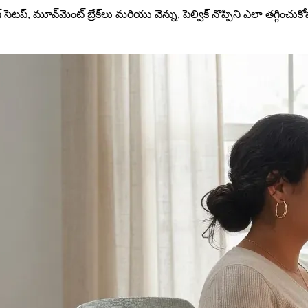
సెటప్, మూవ్‌మెంట్ బ్రేక్‌లు మరియు వెన్ను, పెల్విక్ నొప్పిని ఎలా తగ్గించుకో