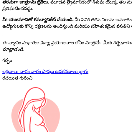
తరచుగా బాత్రూమ్ బ్రేక్‌లు.
మూడవ త్రైమాసికంలో శిశువు యొక్క తల మూత
ప్రతిఘటించవద్దు.
మీ యజమానితో కమ్యూనికేట్ చేయండి.
మీ పనికి తగిన విరామ అవకాశం ల
ఉద్యోగులకు కొన్ని రక్షణలను అందిస్తుంది మరియు సహేతుకమైన వసతిని 
ఈ వ్యాసం సాధారణ విద్యా ప్రయోజనాల కోసం మాత్రమే. మీరు గర్భధారణ సమయ
మాట్లాడండి.
గర్భం
లక్షణాలు
వారం వారం
పోషణ
ఉపకరణాలు
బ్లాగు
రచయిత గురించి