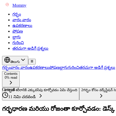
Mommy
గర్భం
వారం వారం
ఉపకరణాలు
పోషణ
బ్లాగు
గురించి
తరచుగా అడిగే ప్రశ్నలు
తెలుగు
గర్భం
వారం వారం
ఉపకరణాలు
పోషణ
బ్లాగు
గురించి
తరచుగా అడిగే ప్రశ్నలు
Contents
0% read
General
1
గర్భిణీ శరీరానికి ఎక్కువసేపు కూర్చోవడం ఏమి చేస్తుంది
2
గర్భం కోసం వర్క్‌స్టేషన్ స
11 నిమి చదవండి
గర్భధారణ మరియు రోజంతా కూర్చోవడం: డెస్క్ 