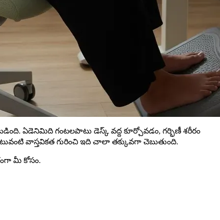
ి. ఏడెనిమిది గంటలపాటు డెస్క్‌ వద్ద కూర్చోవడం, గర్భిణీ శరీరం
ంటి వాస్తవికత గురించి ఇది చాలా తక్కువగా చెబుతుంది.
ేకంగా మీ కోసం.