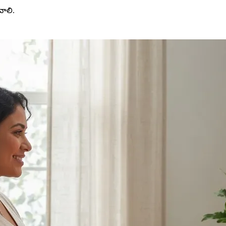
వాలి.