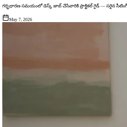
గర్భధారణ సమయంలో డెస్క్ జాబ్ చేసేవారికి ప్రాక్టికల్ గైడ్ — సరైన సీటింగ్ 
May 7, 2026