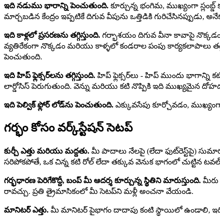
ఇది నడుము భారాన్ని పెంచుతుంది.
కూర్చున్న భంగిమ, ముఖ్యంగా స్లంబ్డ్ 
మార్చబడిన కేంద్రం ఇప్పటికే దిగువ వీపును ఒత్తిడికి గురిచేసినప్పుడు, 
ఇది కాళ్లలో ప్రసరణను తగ్గిస్తుంది.
గర్భాశయం దిగువ వీనా కావాపై నొక్కడం మ
వ్యతిరేకంగా నొక్కడం మరియు కాళ్ళలో కండరాల పంపు కార్యకలాపాలు తగ్గడ
పెంచుతుంది.
ఇది హిప్ ఫ్లెక్సర్‌లను తగ్గిస్తుంది.
హిప్ ఫ్లెక్సర్‌లు - హిప్ ముందు భాగాన్
లార్డోసిస్ పెరుగుతుంది. వెన్ను మరియు కటి నొప్పికి ఇది ముఖ్యమైన ద
ఇది పెల్విక్ ఫ్లోర్ లోడ్‌ను పెంచుతుంది.
ఎక్కువసేపు కూర్చోవడం, ముఖ్యంగా స్ల
గర్భం కోసం వర్క్‌స్టేషన్ సెటప్
కుర్చీ ఎత్తు మరియు మద్దతు.
మీ పాదాలు నేలపై (లేదా ఫుట్‌రెస్ట్‌పై) సుమా
సరిపోకపోతే, ఒక చిన్న కటి రోల్ లేదా తక్కువ వెనుక భాగంలో చుట్టిన టవ
గర్భధారణ పెరిగేకొద్దీ, బంప్ మీ ఆదర్శ కూర్చున్న స్థితిని మారుస్తుంది.
మీరు 
రావచ్చు. ప్రతి త్రైమాసికంలో మీ సెటప్‌ని మళ్లీ అంచనా వేయండి.
మానిటర్ ఎత్తు.
మీ మానిటర్ పైభాగం దాదాపు కంటి స్థాయిలో ఉండాలి, ఇద