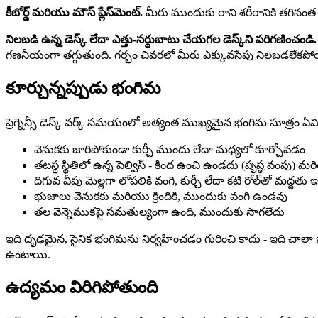
కీబోర్డ్ మరియు మౌస్ ప్లేస్‌మెంట్.
మీరు ముందుకు రాని శరీరానికి తగినంత 
నిలబడి ఉన్న డెస్క్ లేదా ఎత్తు-సర్దుబాటు చేయగల డెస్క్‌ని పరిగణించండి.
గణనీయంగా తగ్గుతుంది. గర్భం చివరలో మీరు ఎక్కువసేపు నిలబడలేకపోయ
కూర్చున్నప్పుడు భంగిమ
ప్రెగ్నెన్సీ డెస్క్ వర్క్ సమయంలో అత్యంత ముఖ్యమైన భంగిమ సూత్రం 
వెనుకకు జారిపోకుండా కుర్చీ ముందు లేదా మధ్యలో కూర్చోవడం
తటస్థ స్థితిలో ఉన్న పెల్విస్ - కింద ఉంచి ఉండదు (పృష్ఠ వంప
దిగువ వీపు మెల్లగా లోపలికి వంగి, కుర్చీ లేదా కటి రోల్‌తో మద్దతు ఇస
భుజాలు వెనుకకు మరియు క్రిందికి, ముందుకు వంగి ఉండవు
తల వెన్నెముకపై సమతుల్యంగా ఉంది, ముందుకు సాగలేదు
ఇది దృఢమైన, సైనిక భంగిమను నిర్వహించడం గురించి కాదు - ఇది చాలా ఒత్
ఉంటాయి.
ఉద్యమం విరిగిపోతుంది