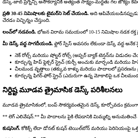
డెస్క్-జాబ్ ప్రెగ్నెన్సీ అసౌకర్యానికి అత్యంత సాక్ష్యం-మద్దతు గల జోక్
ప్రతి 30-45 నిమిషాలకు టైమర్‌ని సెట్ చేయండి.
అది ఆపివేయబడినప్పుడు, ని
చేరడం విచ్ఛిన్నం చేస్తుంది.
లంచ్‌లో నడవండి.
భోజన విరామ సమయంలో 10-15 నిమిషాల నడక రక్త ప్రసర
మీ డెస్క్ వద్ద సాగదీయండి.
ఫ్లోర్ స్పేస్ అవసరం లేకుండా డెస్క్ వద్ద అనేక స
నెక్ రోల్స్ మరియు షోల్డర్ రోల్స్ (అప్పర్ బ్యాక్ టెన్షన్‌ను విడుదల 
కూర్చున్న హిప్ ఫ్లెక్సర్ స్ట్రెచ్ (కుర్చీ అంచుకు మార్చండి మరియ
చీలమండ వృత్తాలు (తక్కువ కాళ్ళు మరియు పాదాలలో ప్రసరణను ప్
కూర్చున్న ఫిగర్-ఫోర్ స్ట్రెచ్ (ఎదురుగా ఉన్న మోకాలిపై ఒక చీలమండను ద
నిర్దిష్ట మూడవ త్రైమాసిక డెస్క్ పరిశీలనలు
మూడవ త్రైమాసికంలో, బంప్ సౌకర్యవంతమైన డెస్క్ కూర్చోవడం క్రమంగా మర
** లెగ్ ఎలివేషన్.** మీ పాదాలను పైకి లేపడానికి మిమ్మల్ని అనుమతించే ఫుట్‌ర
కుషనింగ్.
కోకిక్స్ లేదా డోనట్ కుషన్ టెయిల్‌బోన్ మరియు పెరినియంపై ఒత్