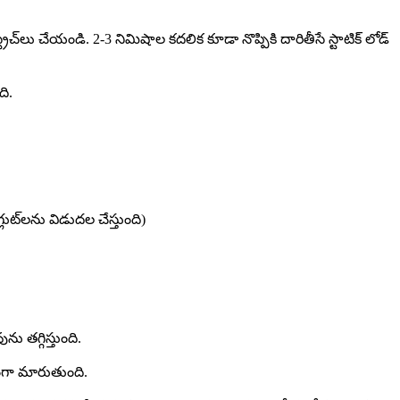
చ్‌లు చేయండి. 2-3 నిమిషాల కదలిక కూడా నొప్పికి దారితీసే స్టాటిక్ లోడ్
ి.
్లుట్‌లను విడుదల చేస్తుంది)
ు తగ్గిస్తుంది.
్యంగా మారుతుంది.