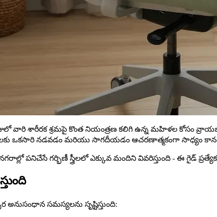
ారి శారీరక శ్రమపై కొంత నియంత్రణ కలిగి ఉన్న మహిళల కోసం వ్రాయబడింద
షాలకు ఒకసారి నడవడం మరియు సాగదీయడం ఆచరణాత్మకంగా సాధ్యం కానటువ
లో పనిచేసే గర్భిణీ స్త్రీలలో ఎక్కువ మందిని వివరిస్తుంది - ఈ గైడ్ ప్రత్య
్తుంది
 అనుసంధాన సమస్యలను సృష్టిస్తుంది: