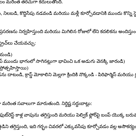
యం కేవలం మరింత తరచుగా కదులుతోంది.
లబడి, కొద్దిసేపు నడవండి మరియు మళ్లీ కూర్చోవడానికి ముందు కొన్ని స్ట్రె
ణను నిర్వహిస్తుంది మరియు మిగిలిన రోజులో లేని కదలికను అందిస్తుంద
్ట్రెచ్‌లు చేయవచ్చు:
చేయండి)
ు హిప్ ముందు భాగంలో సాగినట్లుగా భావించి ఒక అడుగు వెనక్కి జారండి)
రోత్సహిస్తాయి)
ాటండి, క్రాస్డ్ మోకాలిని మెల్లగా క్రిందికి నొక్కండి - పిరిఫార్మిస్ మరియు గ
ింత సవాలుగా మారుతుంది. నిర్దిష్ట సర్దుబాట్లు:
ెస్ట్ కాళ్ల వాపును తగ్గిస్తుంది మరియు పెల్విక్ ఫ్లోర్‌పై బంప్ యొక్క బరువున
తిడిని తగ్గిస్తుంది, ఇది గర్భం చివరలో ఎక్కువసేపు కూర్చోవడం వల్ల అసౌకర