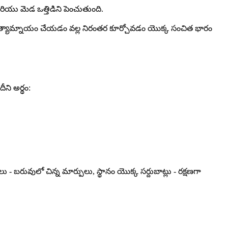
రియు మెడ ఒత్తిడిని పెంచుతుంది.
్యామ్నాయం చేయడం వల్ల నిరంతర కూర్చోవడం యొక్క సంచిత భారం
ని అర్థం:
- బరువులో చిన్న మార్పులు, స్థానం యొక్క సర్దుబాట్లు - రక్షణగా