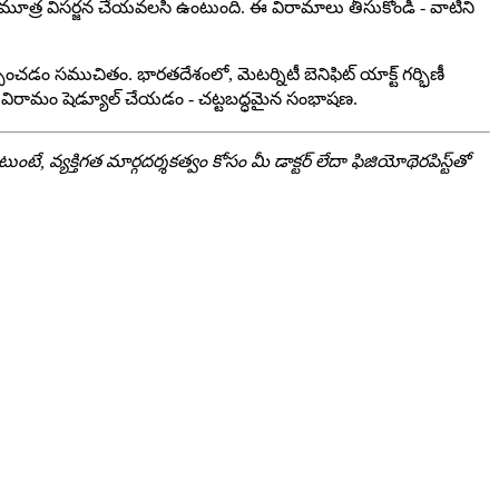
్ర విసర్జన చేయవలసి ఉంటుంది. ఈ విరామాలు తీసుకోండి - వాటిని
ంచడం సముచితం. భారతదేశంలో, మెటర్నిటీ బెనిఫిట్ యాక్ట్ గర్భిణీ
ైన విరామం షెడ్యూల్ చేయడం - చట్టబద్ధమైన సంభాషణ.
్యక్తిగత మార్గదర్శకత్వం కోసం మీ డాక్టర్ లేదా ఫిజియోథెరపిస్ట్‌తో