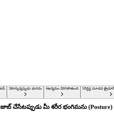
ెటప్
3
కూర్చున్నప్పుడు భంగిమ
4
ఉద్యమం విరిగిపోతుంది
5
నిర్దిష్ట మూడవ త్రైమాస
జాబ్ చేసేటప్పుడు మీ శరీర భంగిమను (Posture)