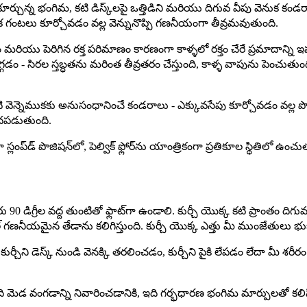
కూర్చున్న భంగిమ, కటి డిస్క్‌లపై ఒత్తిడిని మరియు దిగువ వీపు వెనుక కండర
అనేక గంటలు కూర్చోవడం వల్ల వెన్నునొప్పి గణనీయంగా తీవ్రమవుతుంది.
రియు పెరిగిన రక్త పరిమాణం కారణంగా కాళ్ళలో రక్తం చేరే ప్రమాదాన్ని ఇప
ం - సిరల స్తబ్ధతను మరింత తీవ్రతరం చేస్తుంది, కాళ్ళ వాపును పెంచుతుం
ని కటి వెన్నెముకకు అనుసంధానించే కండరాలు - ఎక్కువసేపు కూర్చోవడం వల్ల
ోహదపడుతుంది.
ంప్‌డ్ పొజిషన్‌లో, పెల్విక్ ఫ్లోర్‌ను యాంత్రికంగా ప్రతికూల స్థితిలో ఉంచుత
రు 90 డిగ్రీల వద్ద తుంటితో ఫ్లాట్‌గా ఉండాలి. కుర్చీ యొక్క కటి ప్రాంతం ద
ల్ గణనీయమైన తేడాను కలిగిస్తుంది. కుర్చీ యొక్క ఎత్తు మీ ముంజేతులు భుజ
కుర్చీని డెస్క్ నుండి వెనక్కి తరలించడం, కుర్చీని పైకి లేపడం లేదా మీ 
ి మెడ వంగడాన్ని నివారించడానికి, ఇది గర్భధారణ భంగిమ మార్పులతో కల