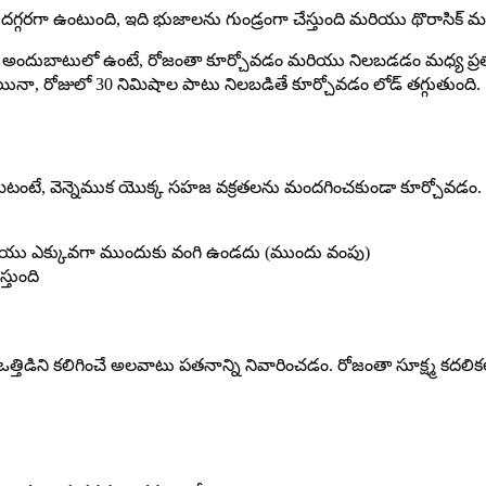
దగ్గరగా ఉంటుంది, ఇది భుజాలను గుండ్రంగా చేస్తుంది మరియు థొరాసిక్ మ
అందుబాటులో ఉంటే, రోజంతా కూర్చోవడం మరియు నిలబడడం మధ్య ప్రత
ినా, రోజులో 30 నిమిషాల పాటు నిలబడితే కూర్చోవడం లోడ్ తగ్గుతుంది.
ఏమిటంటే, వెన్నెముక యొక్క సహజ వక్రతలను మందగించకుండా కూర్చోవడం. దీ
ు) మరియు ఎక్కువగా ముందుకు వంగి ఉండదు (ముందు వంపు)
్తుంది
తిడిని కలిగించే అలవాటు పతనాన్ని నివారించడం. రోజంతా సూక్ష్మ కదలికలు 