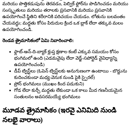
మరియు పొత్తికడుపును తెరవడం, పెల్విక్ ఫ్లోర్‌ను పొడిగించడం మరియు
సంస్కృతులు మరియు తరాలకు ప్రసవానికి మరియు ప్రసవానికి
ఉపయోగించే స్థితిని శరీరానికి పరిచయం చేయడం. లోతును బలవంతం
చేయవద్దు; మద్దతు కోసం పిరుదుల క్రింద ఒక బ్లాక్ లేదా తక్కువ మలం
ఉపయోగించండి.
రెండవ త్రైమాసికంలో ఏమి నివారించాలి:
ఫ్లాట్-ఆన్-ది-బ్యాక్ క్లుప్త క్షణాల కంటే ఎక్కువ సమయం కోసం
భంగిమలో ఉంది (ఎడమవైపు లేదా వెడ్జ్-సపోర్టెడ్ వైవిధ్యాన్ని
ఉపయోగించండి)
డీప్ ట్విస్ట్‌లు (ఓపెన్ ట్విస్ట్‌లకు అనుగుణంగా ఉంటాయి - బొడ్డును
కుదించకుండా మధ్య-వెనుక నుండి పైకి స్పైరల్)
ప్రోన్ భంగిమలు (ముఖం కింద పడుకుని)
గోడ లేదా కుర్చీ మద్దతు లేకుండా ఒక కాలు మీద గణనీయమైన
సంతులనం అవసరమయ్యే భంగిమలు
మూడవ త్రైమాసికం (ఇరవై ఎనిమిది నుండి
నలభై వారాలు)