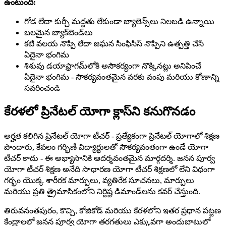
ఉంటుంది:
గోడ లేదా కుర్చీ మద్దతు లేకుండా బ్యాలెన్స్‌లు నిలబడి ఉన్నాయి
బలమైన బ్యాక్‌బెండ్‌లు
కటి వలయ నొప్పి లేదా జఘన సింఫిసిస్ నొప్పిని ఉత్పత్తి చేసే
ఏదైనా భంగిమ
శిశువు డయాఫ్రాగమ్‌లోకి అసౌకర్యంగా నొక్కినట్లు అనిపించే
ఏదైనా భంగిమ - సౌకర్యవంతమైన వరకు వంపు మరియు కోణాన్ని
సవరించండి
కేరళలో ప్రినేటల్ యోగా క్లాస్‌ని కనుగొనడం
అర్హత కలిగిన ప్రినేటల్ యోగా టీచర్ - ప్రత్యేకంగా ప్రినేటల్ యోగాలో శిక్షణ
పొందారు, కేవలం గర్భిణీ విద్యార్థులతో సౌకర్యవంతంగా ఉండే యోగా
టీచర్ కాదు - ఈ అభ్యాసానికి ఆదర్శవంతమైన మార్గదర్శి. జనన పూర్వ
యోగా టీచర్ శిక్షణ అనేది సాధారణ యోగా టీచర్ శిక్షణలో లేని విధంగా
గర్భం యొక్క శారీరక మార్పులు, వ్యతిరేక సూచనలు, మార్పులు
మరియు ప్రతి త్రైమాసికంలోని నిర్దిష్ట డిమాండ్‌లను కవర్ చేస్తుంది.
తిరువనంతపురం, కొచ్చి, కోజికోడ్ మరియు కేరళలోని ఇతర ప్రధాన పట్టణ
కేంద్రాలలో జనన పూర్వ యోగా తరగతులు ఎక్కువగా అందుబాటులో