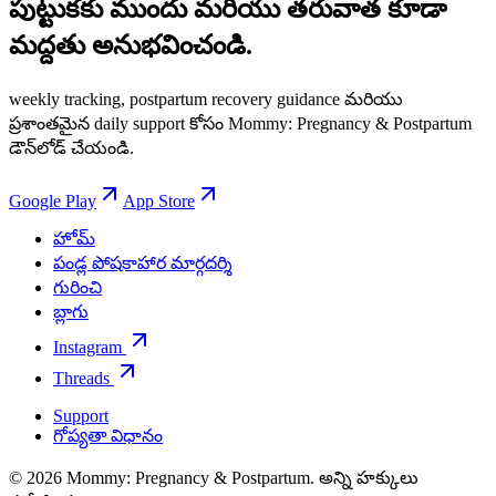
పుట్టుకకు ముందు మరియు తరువాత కూడా
మద్దతు అనుభవించండి.
weekly tracking, postpartum recovery guidance మరియు
ప్రశాంతమైన daily support కోసం Mommy: Pregnancy & Postpartum
డౌన్‌లోడ్ చేయండి.
Google Play
App Store
హోమ్
పండ్ల పోషకాహార మార్గదర్శి
గురించి
బ్లాగు
Instagram
Threads
Support
గోప్యతా విధానం
© 2026 Mommy: Pregnancy & Postpartum. అన్ని హక్కులు