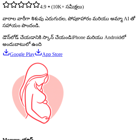
4.9 ★ (10K+ సమీక్షలు)
వారాల వారీగా శిశువు ఎదుగుదల, పోషకాహారం మరియు అమ్మా AI తో
సహాయం పొందండి.
డౌన్‌లోడ్ చేయడానికి స్కాన్ చేయండి
iPhone మరియు Androidలో
అందుబాటులో ఉంది
Google Play
App Store
Mommy యాప్