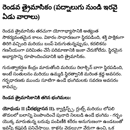
రెండవ త్రైమాసికం (పద్నాలుగు నుండి ఇరవై
ఏడు వారాలు)
రెండవ త్రైమాసికం తరచుగా యోగాభ్యాసానికి అత్యంత
సౌకర్యవంతమైన కాలం. వికారం సాధారణంగా స్థిరపడింది, శక్తి పాక్షికంగా
తిరిగి వచ్చింది మరియు బంప్ పెరుగుతున్నప్పుడు, కదలికను
గణనీయంగా పరిమితం చేసే పరిమాణానికి ఇంకా చేరుకోలేదు. స్థిరమైన
అభ్యాసాన్ని రూపొందించడానికి ఇది త్రైమాసికం.
గురుత్వాకర్షణ కేంద్రం మారుతోంది మరియు రిలాక్సిన్ బాగా స్థిరపడింది,
అంటే సంతులనం మరియు ఉమ్మడి స్థిరత్వానికి మరింత శ్రద్ధ అవసరం.
గర్భధారణకు ముందు సూటిగా ఉండే భంగిమలకు సవరణ అవసరం
కావచ్చు.
రెండవ త్రైమాసికానికి తగిన భంగిమలు:
యోధుడు II (వీరభద్రాసన II).
క్వాడ్రిస్ప్స్, గ్లుట్స్ మరియు లోపలి
తొడలలో బలాన్ని పెంపొందించే పునాది నిలబడి ఉండే భంగిమ - గర్భం
యొక్క మారుతున్న బరువు పంపిణీకి శరీరం అనుగుణంగా ఉండటంతో
ఇవన్నీ కష్టపడి పనిచేస్తాయి. కాళ్లను వెడల్పుగా వేరుగా ఉంచి, ఒక