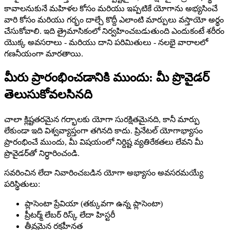
కావాలనుకునే మహిళల కోసం మరియు ఇప్పటికే యోగాను అభ్యసించే
వారి కోసం మరియు గర్భం దాల్చే కొద్దీ ఎలాంటి మార్పులు వస్తాయో అర్థం
చేసుకోవాలి. ఇది త్రైమాసికంలో నిర్వహించబడుతుంది ఎందుకంటే శరీరం
యొక్క అవసరాలు - మరియు దాని పరిమితులు - నలభై వారాలలో
గణనీయంగా మారతాయి.
మీరు ప్రారంభించడానికి ముందు: మీ ప్రొవైడర్
తెలుసుకోవలసినది
చాలా క్లిష్టతరమైన గర్భాలకు యోగా సురక్షితమైనది, కానీ మార్పు
లేకుండా ఇది విశ్వవ్యాప్తంగా తగినది కాదు. ప్రినేటల్ యోగాభ్యాసం
ప్రారంభించే ముందు, మీ విషయంలో నిర్దిష్ట వ్యతిరేకతలు లేవని మీ
ప్రొవైడర్‌తో నిర్ధారించండి.
సవరించిన లేదా నివారించబడిన యోగా అభ్యాసం అవసరమయ్యే
పరిస్థితులు:
ప్లాసెంటా ప్రేవియా (తక్కువగా ఉన్న ప్లాసెంటా)
ప్రీటర్మ్ లేబర్ రిస్క్ లేదా హిస్టరీ
తీవ్రమైన రక్తహీనత