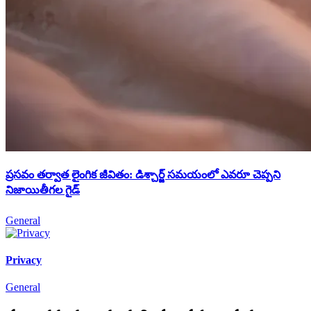
ప్రసవం తర్వాత లైంగిక జీవితం: డిశ్చార్జ్ సమయంలో ఎవరూ చెప్పని
నిజాయితీగల గైడ్
General
Privacy
General