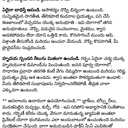
ఏదైనా బాధిస్తే ఆపండి.
అసౌకర్యం నొప్పి భిన్నంగా ఉంటుంది.
సున్నితమైన సాగతీత, తేలికపాటి కండరాల ప్రయత్నం, పని చేసే
కణజాలంలో వెచ్చదనం యొక్క అనుభూతి - ఇవి యోగాలో తగిన
అనుభూతులు. నొప్పి, పదునైన సంచలనాలు, మైకము, శ్వాస
ఆడకపోవడం లేదా యోని ఒత్తిడి కాదు. కొనసాగించే ముందు ఆపి,
విశ్రాంతి తీసుకోండి మరియు అంచనా వేయండి. నొప్పి కొనసాగితే, మీ
ప్రొవైడర్‌ను సంప్రదించండి.
హృదయ స్పందన రేటును మితంగా ఉంచండి.
గర్భం ఏదైనా చర్య యొక్క
హృదయనాళ డిమాండ్‌ను పెంచుతుంది. జనన పూర్వ యోగాలో,
సాధారణ ప్రవాహ తరగతి కంటే వేగం నెమ్మదిగా ఉంటుంది మరియు గరిష్ట
ప్రయత్నం వైపు ఆశ ఉండదు. శ్వాస అంతటా సౌకర్యవంతంగా ఉండాలి -
మీరు తేలికపాటి సంభాషణను నిర్వహించలేకపోతే, తీవ్రత చాలా
ఎక్కువగా ఉంటుంది.
** ఆసరాలను ఉదారంగా ఉపయోగించండి.** బ్లాక్‌లు, బోల్స్టర్‌లు,
మడతపెట్టిన దుప్పట్లు, కుర్చీ, గోడ - ఇవి సరిపోని అభ్యాసానికి సంకేతాలు
కాదు. గర్భిణీ శరీరం యొక్క వేగంగా మారుతున్న జ్యామితి అంతటా
ప్రినేటల్ యోగా భంగిమలను ఎలా అందుబాటులో ఉంచుతుంది మరియు
సురక్షితంగా చేస్తుంది. బాగా అమర్చబడిన ప్రాక్టీస్ స్పేస్ ఎంపికలతో