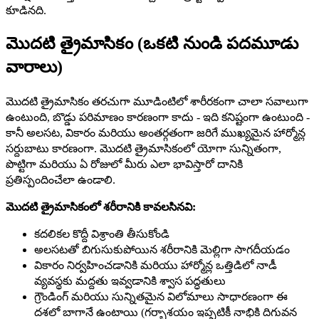
కూడినది.
మొదటి త్రైమాసికం (ఒకటి నుండి పదమూడు
వారాలు)
మొదటి త్రైమాసికం తరచుగా మూడింటిలో శారీరకంగా చాలా సవాలుగా
ఉంటుంది, బొడ్డు పరిమాణం కారణంగా కాదు - ఇది కనిష్టంగా ఉంటుంది -
కానీ అలసట, వికారం మరియు అంతర్గతంగా జరిగే ముఖ్యమైన హార్మోన్ల
సర్దుబాటు కారణంగా. మొదటి త్రైమాసికంలో యోగా సున్నితంగా,
పొట్టిగా మరియు ఏ రోజులో మీరు ఎలా భావిస్తారో దానికి
ప్రతిస్పందించేలా ఉండాలి.
మొదటి త్రైమాసికంలో శరీరానికి కావలసినవి:
కదలికల కొద్దీ విశ్రాంతి తీసుకోండి
అలసటతో బిగుసుకుపోయిన శరీరానికి మెల్లిగా సాగదీయడం
వికారం నిర్వహించడానికి మరియు హార్మోన్ల ఒత్తిడిలో నాడీ
వ్యవస్థకు మద్దతు ఇవ్వడానికి శ్వాస పద్ధతులు
గ్రౌండింగ్ మరియు సున్నితమైన విలోమాలు సాధారణంగా ఈ
దశలో బాగానే ఉంటాయి (గర్భాశయం ఇప్పటికీ నాభికి దిగువన