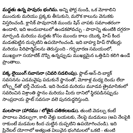
మద్దతు ఉన్న పావురం భంగిమ.
అన్ని ఫోర్ల నుండి, ఒక మోకాలిని
ముందుకు మరియు ప్రక్కకు తీసుకుని, మరొక కాలును వెనుకకు
విస్తరించండి. క్లాసిక్ పావురానికి ముందు షిన్ చాపకు సమాంతరంగా
ఉండాలి, ఇది అందుబాటులో ఉండకపోవచ్చు - పాదాన్ని తుంటికి దగ్గరగా
మార్చండి మరియు మద్దతు కోసం ముందు కాలు యొక్క హిప్ కింద
మడతపెట్టిన దుప్పటిని ఉపయోగించండి. ఇది బాహ్య హిప్ రొటేటర్లు
మరియు పిరిఫార్మిస్‌లను తెరుస్తుంది - గర్భధారణ సమయంలో,
ముఖ్యంగా సయాటిక్ నొప్పి ఉన్నప్పుడు ముఖ్యమైన ఒత్తిడిని కలిగి ఉండే
ప్రాంతాలు.
పక్క-లైయింగ్ సవాసనా (చివరి సడలింపు).
ఫ్లాట్-ఆన్-ది-బ్యాక్
సవసనను ఎడమవైపు పడుకునే స్థానంతో, మోకాళ్ల మధ్య దిండు లేదా
బోల్స్టర్‌తో భర్తీ చేయండి. ఇది రెండవ మరియు మూడవ త్రైమాసికంలో
సవరించిన విశ్రాంతి స్థానం మరియు మీరు దానిలో స్థిరపడినప్పుడు
సాంప్రదాయ ఫ్లాట్ సవసనా వలె పునరుద్ధరిస్తుంది.
మలసానా (హారము / లోతైన చతికలబడు).
తుంటి వెడల్పు కంటే
పాదాలు వెడల్పుగా, కాలి వేళ్లు బయటకు, నేలపై మడమలు (అవి నేలపైకి
రాకుంటే మడమల కింద చుట్టిన దుప్పటిని ఉపయోగించండి). ఇది
ప్రినేటల్ యోగాలో అత్యంత విలువైన భంగిమలలో ఒకటి - తుంటి