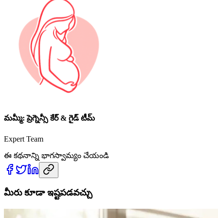
మమ్మీ: ప్రెగ్నెన్సీ కేర్ & గైడ్ టీమ్
Expert Team
ఈ కథనాన్ని భాగస్వామ్యం చేయండి
మీరు కూడా ఇష్టపడవచ్చు