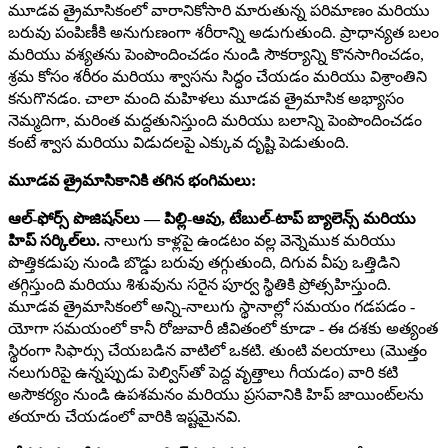
మూడవ త్రైమాసికంలో వారానికోసారి మారుతున్న పరిమాణం మరియు
బరువు పంపిణీకి అనుగుణంగా శరీరాన్ని అడుగుతుంది. ప్రాధాన్యత బలం
మరియు వశ్యతను పెంపొందించడం నుండి సౌకర్యాన్ని కొనసాగించడం,
శ్రమ కోసం శరీరం మరియు శ్వాసను సిద్ధం చేయడం మరియు విశ్రాంతిని
కనుగొనడం. చాలా మంది మహిళలు మూడవ త్రైమాసిక అభ్యాసం
నెమ్మదిగా, మరింత మద్దతునిస్తుంది మరియు బలాన్ని పెంపొందించడం
కంటే శ్వాస మరియు విడుదలపై ఎక్కువ దృష్టి పెడుతుంది.
మూడవ త్రైమాసికానికి తగిన భంగిమలు:
ఆల్-ఫోర్స్ పొజిషన్‌లు — పిల్లి-ఆవు, టేబుల్-టాప్ బ్యాలెన్స్ మరియు
హిప్ సర్కిల్‌లు.
నాలుగు కాళ్లపై ఉండటం వల్ల వెన్నెముక మరియు
పొత్తికడుపు నుండి బొడ్డు బరువు తగ్గుతుంది, దిగువ వీపు ఒత్తిడిని
తగ్గిస్తుంది మరియు శిశువును సరైన పూర్వ స్థితికి ప్రోత్సహిస్తుంది.
మూడవ త్రైమాసికంలో అన్ని-నాలుగు స్థానాల్లో సమయం గడపడం -
యోగా సమయంలో కానీ రోజువారీ జీవితంలో కూడా - ఈ దశకు అత్యంత
స్థిరంగా సిఫార్సు చేయబడిన వాటిలో ఒకటి. తుంటి వలయాలు (మొత్తం
నలుగురిపై ఉన్నప్పుడు పెల్విస్‌తో పెద్ద వృత్తాలు గీయడం) వారి కటి
అసౌకర్యం నుండి ఉపశమనం మరియు ప్రసవానికి హిప్ జాయింట్‌లను
తయారు చేయడంలో వారికి ఇష్టమైనవి.