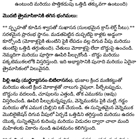
ఉంటుంది మరియు పొత్తికడుపు ఒత్తిడి తక్కువగా ఉంటుంది)
మొదటి త్రైమాసికానికి తగిన భంగిమలు:
** స్పృహతో కూడిన శ్వాసతో సుఖాసన (సులభమైన క్రాస్-లెగ్డ్ సీటు).**
సరళమైన ప్రారంభ స్థానం. మడతపెట్టిన దుప్పటిపై కాళ్లకు అడ్డంగా
కూర్చోండి (మోకాళ్లపైకి తుంటిని పైకి లేపడం వల్ల దిగువ వీపు మరియు
తుంటిపై ఒత్తిడి తగ్గుతుంది). చేతులు మోకాళ్లపై లేదా బొడ్డుపై ఉంచండి.
నెమ్మదిగా మరియు పూర్తిగా ఊపిరి పీల్చుకోండి - బొడ్డు మరియు
పక్కటెముకలలోకి విస్తరిస్తుంది. ఇది అభ్యాసానికి పునాది మరియు ఏదైనా
త్రైమాసికంలో విలువైనది.
పిల్లి-ఆవు (మర్జర్యాసనం-బిటిలాసనం).
భుజాల క్రింద మణికట్టుతో
మరియు తుంటి క్రింద మోకాళ్లతో నాలుగు వైపులా. పీల్చేటప్పుడు,
బొడ్డును వదలండి, చూపులను ఎత్తండి, తోక ఎముకను (ఆవు)
విస్తరించండి. ఊపిరి పీల్చుకున్నప్పుడు, వెన్నెముకను పైకి చుట్టి, గడ్డం
మరియు తోక ఎముక (పిల్లి)ని టక్ చేయండి. ఈ సున్నితమైన వెన్నెముక
మొబిలైజేషన్ దిగువ వీపులో ఏర్పడే ఒత్తిడిని తగ్గిస్తుంది మరియు ఉదరం
యొక్క సున్నితమైన కుదింపు మరియు విడుదల ద్వారా చాలా మంది
మహిళలకు వికారం నుండి ఉపశమనం కలిగిస్తుంది.