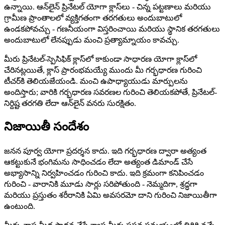
ఉన్నాయి. ఆన్‌లైన్ ప్రినేటల్ యోగా క్లాస్‌లు - చిన్న పట్టణాలు మరియు
గ్రామీణ ప్రాంతాలలో వ్యక్తిగతంగా తరగతులు అందుబాటులో
ఉండకపోవచ్చు - గణనీయంగా విస్తరించాయి మరియు స్థానిక తరగతులు
అందుబాటులో లేనప్పుడు మంచి ప్రత్యామ్నాయం కావచ్చు.
మీరు ప్రినేటల్-స్పెసిఫిక్ క్లాస్‌లో కాకుండా సాధారణ యోగా క్లాస్‌లో
చేరినట్లయితే, క్లాస్ ప్రారంభమయ్యే ముందు మీ గర్భధారణ గురించి
టీచర్‌కి తెలియజేయండి. మంచి ఉపాధ్యాయుడు మార్పులను
అందిస్తారు; వారికి గర్భధారణ సవరణల గురించి తెలియకపోతే, ప్రినేటల్-
నిర్దిష్ట తరగతి లేదా ఆన్‌లైన్ వనరు సురక్షితం.
నిజాయితీ సందేశం
జనన పూర్వ యోగా ప్రదర్శన కాదు. ఇది గర్భధారణ ద్వారా అత్యంత
ఆకట్టుకునే భంగిమను సాధించడం లేదా అత్యంత డిమాండ్ చేసే
అభ్యాసాన్ని నిర్వహించడం గురించి కాదు. ఇది క్రమంగా కనిపించడం
గురించి - వారానికి మూడు సార్లు సరిపోతుంది - నెమ్మదిగా, శ్రద్ధగా
మరియు ప్రస్తుతం శరీరానికి ఏమి అవసరమో దాని గురించి నిజాయితీగా
ఉంటుంది.