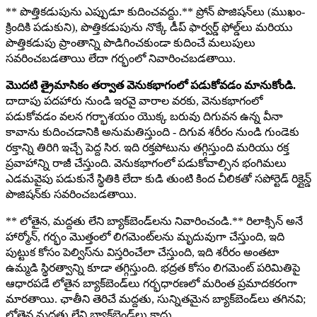
** పొత్తికడుపును ఎప్పుడూ కుదించవద్దు.** ప్రోన్ పొజిషన్‌లు (ముఖం-
క్రిందికి పడుకుని), పొత్తికడుపును నొక్కే డీప్ ఫార్వర్డ్ ఫోల్డ్‌లు మరియు
పొత్తికడుపు ప్రాంతాన్ని పొడిగించకుండా కుదించే మలుపులు
సవరించబడతాయి లేదా గర్భంలో నివారించబడతాయి.
మొదటి త్రైమాసికం తర్వాత వెనుకభాగంలో పడుకోవడం మానుకోండి.
దాదాపు పదహారు నుండి ఇరవై వారాల వరకు, వెనుకభాగంలో
పడుకోవడం వలన గర్భాశయం యొక్క బరువు దిగువన ఉన్న వీనా
కావాను కుదించడానికి అనుమతిస్తుంది - దిగువ శరీరం నుండి గుండెకు
రక్తాన్ని తిరిగి ఇచ్చే పెద్ద సిర. ఇది రక్తపోటును తగ్గిస్తుంది మరియు రక్త
ప్రవాహాన్ని రాజీ చేస్తుంది. వెనుకభాగంలో పడుకోవాల్సిన భంగిమలు
ఎడమవైపు పడుకునే స్థితికి లేదా కుడి తుంటి కింద చీలికతో సపోర్టెడ్ రిక్లైన్డ్
పొజిషన్‌కు సవరించబడతాయి.
** లోతైన, మద్దతు లేని బ్యాక్‌బెండ్‌లను నివారించండి.** రిలాక్సిన్ అనే
హార్మోన్, గర్భం మొత్తంలో లిగమెంట్‌లను మృదువుగా చేస్తుంది, ఇది
పుట్టుక కోసం పెల్విస్‌ను విస్తరించేలా చేస్తుంది, ఇది శరీరం అంతటా
ఉమ్మడి స్థిరత్వాన్ని కూడా తగ్గిస్తుంది. భద్రత కోసం లిగమెంట్ పరిమితిపై
ఆధారపడే లోతైన బ్యాక్‌బెండ్‌లు గర్భధారణలో మరింత ప్రమాదకరంగా
మారతాయి. ఛాతీని తెరిచే మద్దతు, సున్నితమైన బ్యాక్‌బెండ్‌లు తగినవి;
లోతైన మద్దతు లేని బ్యాక్‌బెండ్‌లు కాదు.