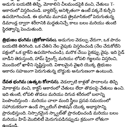
అడుగు బయటికి తిప్పి, మోకాలిని చీలమండపైకి వంచి, చేతులు T-
ఆకారంలో విస్తరించండి. బ్యాలెన్స్ అనిశ్చితంగా ఉంటే పక్కనే కుర్చీని
ఉపయోగించండి. ఈ భంగిమ మూడవ త్రైమాసికంలో పెరుగుతున్న
డిమాండ్ల ద్వారా శరీరానికి మద్దతునిచ్చే కాలు బలం మరియు తుంటి
స్థిరత్వాన్ని పెంచుతుంది.
త్రిభుజం భంగిమ (త్రికోణాసనం).
అడుగుల వెడల్పు వేరుగా, ఒక పాదం
బయటికి తిరిగింది. ఒక చేతిని నేల వైపుకు విస్తరించండి (నేల చేరుకోలేని
పక్షంలో ఒక బ్లాక్‌ని ఉపయోగించండి), మరొక చేయి పైకప్పు వైపు. ఇది సైడ్
బాడీని తెరుస్తుంది, హామ్ స్ట్రింగ్స్ మరియు లోపలి గజ్జలను విస్తరించి,
మొండెంలో ఖాళీని సృష్టిస్తుంది. విశాలమైన వైఖరి యొక్క త్రిభుజం
ఆకారం సహజంగా పెరుగుతున్న బొడ్డుకు అనుగుణంగా ఉంటుంది.
దేవత భంగిమ (ఉత్కట కోనాసన).
వెడల్పాటి కాళ్లతో పాదాలను తిప్పి
మోకాళ్లను వంచి, కాక్టస్ ఆకారంలో చేతులు లేదా తొడలపై చేతులు ఉంచి.
ఇది తుంటి, లోపలి తొడలు మరియు దిగువ శరీరంలో బలాన్ని
పెంపొందిస్తుంది - మరియు చాలా మంది స్త్రీలు ప్రసవ సమయంలో
సహాయకరంగా ఉండే స్క్వాటింగ్ పొజిషన్ యొక్క అభ్యాసాన్ని
ప్రారంభిస్తుంది. నిస్సారమైన స్క్వాట్‌తో ప్రారంభించండి మరియు బలం
మరియు హిప్ మొబిలిటీ మెరుగుపడినప్పుడు క్రమంగా లోతుగా
ఉండండి.