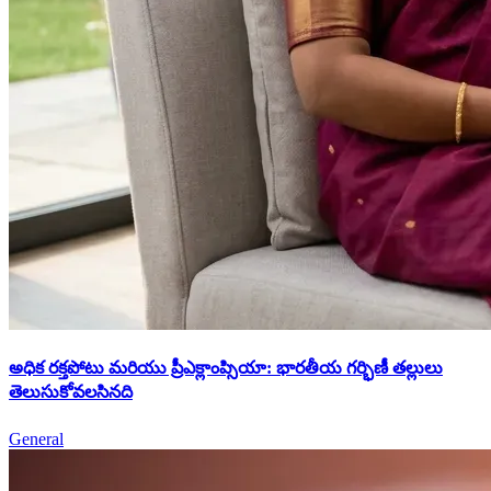
అధిక రక్తపోటు మరియు ప్రీఎక్లాంప్సియా: భారతీయ గర్భిణీ తల్లులు
తెలుసుకోవలసినది
General