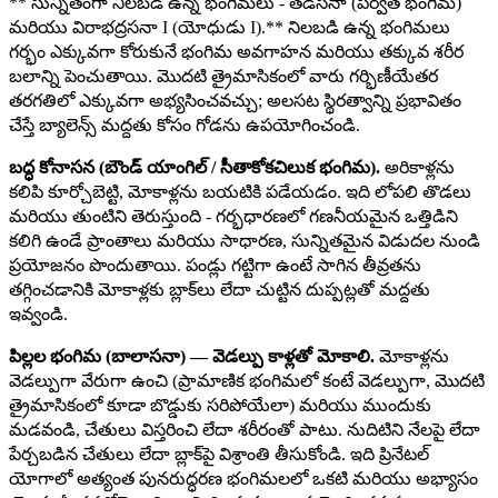
** సున్నితంగా నిలబడి ఉన్న భంగిమలు - తడసనా (పర్వత భంగిమ)
మరియు విరాభద్రసనా I (యోధుడు I).** నిలబడి ఉన్న భంగిమలు
గర్భం ఎక్కువగా కోరుకునే భంగిమ అవగాహన మరియు తక్కువ శరీర
బలాన్ని పెంచుతాయి. మొదటి త్రైమాసికంలో వారు గర్భిణీయేతర
తరగతిలో ఎక్కువగా అభ్యసించవచ్చు; అలసట స్థిరత్వాన్ని ప్రభావితం
చేస్తే బ్యాలెన్స్ మద్దతు కోసం గోడను ఉపయోగించండి.
బద్ధ కోనాసన (బౌండ్ యాంగిల్ / సీతాకోకచిలుక భంగిమ).
అరికాళ్లను
కలిపి కూర్చోబెట్టి, మోకాళ్లను బయటికి పడేయడం. ఇది లోపలి తొడలు
మరియు తుంటిని తెరుస్తుంది - గర్భధారణలో గణనీయమైన ఒత్తిడిని
కలిగి ఉండే ప్రాంతాలు మరియు సాధారణ, సున్నితమైన విడుదల నుండి
ప్రయోజనం పొందుతాయి. పండ్లు గట్టిగా ఉంటే సాగిన తీవ్రతను
తగ్గించడానికి మోకాళ్లకు బ్లాక్‌లు లేదా చుట్టిన దుప్పట్లతో మద్దతు
ఇవ్వండి.
పిల్లల భంగిమ (బాలాసనా) — వెడల్పు కాళ్లతో మోకాలి.
మోకాళ్లను
వెడల్పుగా వేరుగా ఉంచి (ప్రామాణిక భంగిమలో కంటే వెడల్పుగా, మొదటి
త్రైమాసికంలో కూడా బొడ్డుకు సరిపోయేలా) మరియు ముందుకు
మడవండి, చేతులు విస్తరించి లేదా శరీరంతో పాటు. నుదిటిని నేలపై లేదా
పేర్చబడిన చేతులు లేదా బ్లాక్‌పై విశ్రాంతి తీసుకోండి. ఇది ప్రినేటల్
యోగాలో అత్యంత పునరుద్ధరణ భంగిమలలో ఒకటి మరియు అభ్యాసం