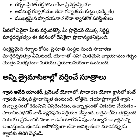
గర్భం-ప్రేరిత రక్తపోటు లేదా ప్రీఎక్లంప్సియా
అసమర్థ గర్భాశయం లేదా గర్భాశయ కుట్టు (సెర్క్లేజ్)
ముఖ్యమైన హృదయనాళ లేదా శ్వాసకోశ పరిస్థితులు
వీటిలో ఏవైనా మీకు వర్తింపజేస్తే, మీ ప్రొవైడర్ యొక్క నిర్దిష్ట
మార్గదర్శకత్వం ఈ కథనంలో దేనికైనా ప్రాధాన్యతనిస్తుంది.
సంక్లిష్టమైన గర్భాల కోసం, ప్రసూతి సంస్థల నుండి సాధారణ
మార్గదర్శకత్వం ఏమిటంటే, యోగాతో సహా మితమైన వ్యాయామం గర్భం
మొత్తం సురక్షితంగా మరియు ప్రయోజనకరంగా ఉంటుంది.
అన్ని త్రైమాసికాల్లో వర్తించే సూత్రాలు
శ్వాస అనేది యాంకర్.
ప్రినేటల్ యోగాలో, సాధారణ యోగా క్లాస్‌లో కంటే
శ్వాసకు ఎక్కువ ప్రాధాన్యత ఉంటుంది. లోతైన, డయాఫ్రాగ్మాటిక్ శ్వాస -
ఉచ్ఛ్వాసంతో కడుపుని విస్తరించడం, ఉచ్ఛ్వాసంతో విడుదల చేయడం -
పారాసింపథెటిక్ నాడీ వ్యవస్థను సక్రియం చేస్తుంది, కార్టిసాల్‌ను తగ్గిస్తుంది
మరియు ప్రసవానికి నిజంగా ఉపయోగపడే పునాది శ్వాస అభ్యాసాన్ని
అందిస్తుంది. భంగిమ అసౌకర్యంగా లేదా అనిశ్చితంగా మారినప్పుడు
శ్వాసకు తిరిగి వెళ్లండి.