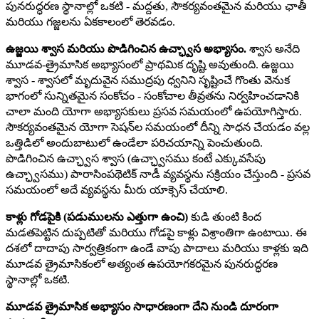
పునరుద్ధరణ స్థానాల్లో ఒకటి - మద్దతు, సౌకర్యవంతమైన మరియు ఛాతీ
మరియు గజ్జలను ఏకకాలంలో తెరవడం.
ఉజ్జయి శ్వాస మరియు పొడిగించిన ఉచ్ఛ్వాస అభ్యాసం.
శ్వాస అనేది
మూడవ-త్రైమాసిక అభ్యాసంలో ప్రాథమిక దృష్టి అవుతుంది. ఉజ్జయి
శ్వాస - శ్వాసలో మృదువైన సముద్రపు ధ్వనిని సృష్టించే గొంతు వెనుక
భాగంలో సున్నితమైన సంకోచం - సంకోచాల తీవ్రతను నిర్వహించడానికి
చాలా మంది యోగా అభ్యాసకులు ప్రసవ సమయంలో ఉపయోగిస్తారు.
సౌకర్యవంతమైన యోగా సెషన్‌ల సమయంలో దీన్ని సాధన చేయడం వల్ల
ఒత్తిడిలో అందుబాటులో ఉండేలా పరిచయాన్ని పెంచుతుంది.
పొడిగించిన ఉచ్ఛ్వాస శ్వాస (ఉచ్ఛ్వాసము కంటే ఎక్కువసేపు
ఉచ్ఛ్వాసము) పారాసింపథెటిక్ నాడీ వ్యవస్థను సక్రియం చేస్తుంది - ప్రసవ
సమయంలో అదే వ్యవస్థను మీరు యాక్సెస్ చేయాలి.
కాళ్లు గోడపైకి (పడుములను ఎత్తుగా ఉంచి)
కుడి తుంటి కింద
మడతపెట్టిన దుప్పటితో మరియు గోడపై కాళ్లు విశ్రాంతిగా ఉంటాయి. ఈ
దశలో దాదాపు సార్వత్రికంగా ఉండే వాపు పాదాలు మరియు కాళ్లకు ఇది
మూడవ త్రైమాసికంలో అత్యంత ఉపయోగకరమైన పునరుద్ధరణ
స్థానాల్లో ఒకటి.
మూడవ త్రైమాసిక అభ్యాసం సాధారణంగా దేని నుండి దూరంగా