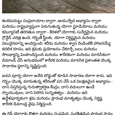
కలరిపయట్టు సంప్రదాయాల ద్వారా, ఆయుర్వేద అభ్యాసం ద్వారా
మరియు రాష్ట్రవ్యాప్తంగా పెరుగుతున్న యోగా స్టూడియోలు మరియు
కమ్యూనిటీ తరగతుల ద్వారా - కేరళలో యోగాకు సుదీర్ఘమైన మరియు
గ్రౌన్దేడ్ చరిత్ర ఉంది. గర్భిణీ స్త్రీలకు, యోగా నిర్దిష్టమైన మరియు
విలువైనదాన్ని అందిస్తుంది: శరీరం మరియు శ్వాస రెండింటికి హాజరయ్యే
కదలిక రూపం, ఇది శ్రమకు ప్రయోజనం చేకూర్చే బలం మరియు
సౌలభ్యాన్ని పెంపొందిస్తుంది మరియు శారీరకంగా మరియు మానసికంగా
డిమాండ్ చేసే అనుభవంలో శారీరక మరియు మానసిక ప్రశాంతత యొక్క
సాధారణ స్థలాన్ని సృష్టిస్తుంది.
జనన పూర్వ యోగా అనేది బొడ్డుతో కూడిన సాధారణ యోగా కాదు. ఇది
గర్భం యొక్క మారుతున్న శరీరంతో పని చేసే ఒక విలక్షణమైన అభ్యాసం -
దాని విస్తరిస్తున్న గురుత్వాకర్షణ కేంద్రం, దాని వదులుగా ఉండే
స్నాయువులు, దాని పెరిగిన సున్నితత్వం - మరియు ఇది
ఉద్దేశపూర్వకంగా శ్రమ మరియు ప్రారంభ మాతృత్వం యొక్క నిర్దిష్ట
శారీరక డిమాండ్ల వైపు నిర్మిస్తుంది.
ఈ గైడ్ యోగాకు కొత్తగా మరియు స్పష్టమైన, సురక్షితమైన ప్రారంభ స్థానం