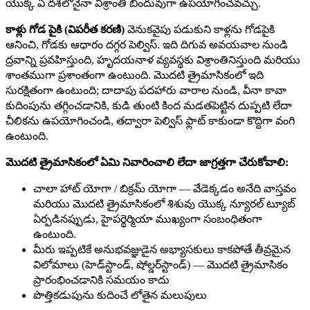
యొక్క ఏ దశలోనైనా విశ్రాంతి బిందువుగా ఉపయోగించవచ్చు.
కాళ్లు గోడ పైకి (విపరీత కరణి)
వెనుకవైపు పడుకుని కాళ్లను గోడపైకి
ఆనించి, గోడకు ఆధారం దగ్గర పెల్విస్. ఇది దిగువ అవయవాల నుండి
ద్రవాన్ని ప్రవహిస్తుంది, హృదయనాళ వ్యవస్థకు విశ్రాంతినిస్తుంది మరియు
శాంతముగా ప్రశాంతంగా ఉంటుంది. మొదటి త్రైమాసికంలో ఇది
సురక్షితంగా ఉంటుంది; దాదాపు పదహారు వారాల నుండి, వీనా కావా
కుదింపును తగ్గించడానికి, కుడి తుంటి కింద మడతపెట్టిన దుప్పటి లేదా
చీలికను ఉపయోగించండి, తద్వారా పెల్విస్ ఫ్లాట్ కాకుండా కొద్దిగా వంగి
ఉంటుంది.
మొదటి త్రైమాసికంలో ఏమి నివారించాలి లేదా జాగ్రత్తగా చేరుకోవాలి:
చాలా హాట్ యోగా / బిక్రమ్ యోగా — వేడెక్కడం అనేది వాస్తవం
మరియు మొదటి త్రైమాసికంలో శిశువు యొక్క న్యూరల్ ట్యూబ్
ఏర్పడినప్పుడు, హైపర్థెర్మియా ముఖ్యంగా సంబంధితంగా
ఉంటుంది.
మీరు ఇప్పటికే అనుభవజ్ఞుడైన అభ్యాసకులు కాకపోతే తీవ్రమైన
విలోమాలు (హెడ్‌స్టాండ్, షోల్డర్‌స్టాండ్) — మొదటి త్రైమాసికం
ప్రారంభించడానికి సమయం కాదు
పొత్తికడుపును కుదించే లోతైన మలుపులు