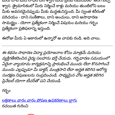
మీరు చాప మీద సాధన చేసే శ్వాస మీరు ప్రసవ సమయంలో తిరిగి వచ్చే
శ్వాస. త్రైమాసికంలో మీరు నిర్మించే కాళ్లు మరియు తుంటిలోని బలం
మీకు అవసరమైనప్పుడు మీకు మద్దతునిస్తుంది. మీ స్వంత శరీరంతో
పరిచయం - దాని సంకేతాలు, దాని అంచులు, దాని అసాధారణ
సామర్థ్యం - యోగా ప్రత్యేకంగా నిర్మించే విషయం మరియు గర్భం
ప్రత్యేకంగా ప్రతిఫలాన్ని ఇస్తుంది.
ఈరోజు మీరు ఏ ఆకారంలో ఉన్నారో ఆ చాపకు రండి. అది చాలు.
ఈ కథనం సాధారణ విద్యా ప్రయోజనాల కోసం మాత్రమే మరియు
వ్యక్తిగతీకరించిన వైద్య సలహాను భర్తీ చేయదు. గర్భధారణ సమయంలో
ఏదైనా వ్యాయామ కార్యక్రమాన్ని ప్రారంభించే ముందు లేదా కొనసాగించే
ముందు ఎల్లప్పుడూ మీ డాక్టర్, మంత్రసాని లేదా అర్హత కలిగిన ఆరోగ్య
సంరక్షణ నిపుణులను సంప్రదించండి. సాధ్యమైన చోట అర్హత కలిగిన
ప్రినేటల్ యోగా టీచర్‌తో పని చేయండి.
గర్భం
లక్షణాలు
వారం వారం
పోషణ
ఉపకరణాలు
బ్లాగు
రచయిత గురించి