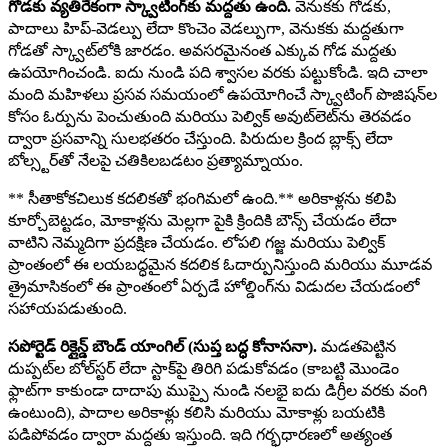
గోడకు వ్యతిరేకంగా స్క్వాటింగ్‌కు మద్దతు ఉంది.
వెనుకకు గోడకు,
పాదాలు హిప్-వెడల్పు లేదా కొంచెం వెడల్పుగా, వెనుకకు మద్దతుగా
గోడతో స్క్వాట్‌లోకి జారడం. అవసరమైనంత ఎక్కువ గోడ మద్దతు
ఉపయోగించండి. ఐదు నుండి పది శ్వాసల వరకు పట్టుకోండి. ఇది చాలా
మంది మహిళలు ప్రసవ సమయంలో ఉపయోగించే స్క్వాటింగ్ పొజిషన్‌ల
కోసం ఓర్పును పెంచుతుంది మరియు పెల్విక్ అవుట్‌లెట్‌ను తెరవడం
ద్వారా ప్రసవాన్ని సులభతరం చేస్తుంది. పిరుదుల క్రింద బ్లాక్స్ లేదా
బోల్స్టర్‌తో నేలపై చతికిలబడటం ప్రత్యామ్నాయం.
** సీతాకోకచిలుక కదలికతో భంగిమలో ఉంది.** అరికాళ్లను కలిపి
కూర్చోబెట్టడం, మోకాళ్లను మెల్లగా పైకి క్రిందికి బౌన్స్ చేయడం లేదా
వాటిని నెమ్మదిగా ప్రదక్షిణ చేయడం. లోపలి గజ్జ మరియు పెల్విక్
ప్రాంతంలో ఈ లయబద్ధమైన కదలిక ఓదార్పునిస్తుంది మరియు మూడవ
త్రైమాసికంలో ఈ ప్రాంతంలో ఏర్పడే హోల్డింగ్‌ను విడుదల చేయడంలో
సహాయపడుతుంది.
సపోర్టెడ్ రిక్లైన్డ్ బౌండ్ యాంగిల్ (సుప్త బద్ధ కోనాసనా).
మడతపెట్టిన
దుప్పట్‌ల బోల్‌స్టర్ లేదా స్టాక్‌పై తిరిగి పడుకోవడం (కాబట్టి మొండెం
ఫ్లాట్‌గా కాకుండా దాదాపు ముప్పై నుండి నలభై ఐదు డిగ్రీల వరకు వంగి
ఉంటుంది), పాదాల అరికాళ్లు కలిసి మరియు మోకాళ్లు బయటికి
పడిపోవడం ద్వారా మద్దతు ఇస్తుంది. ఇది గర్భధారణలో అత్యంత