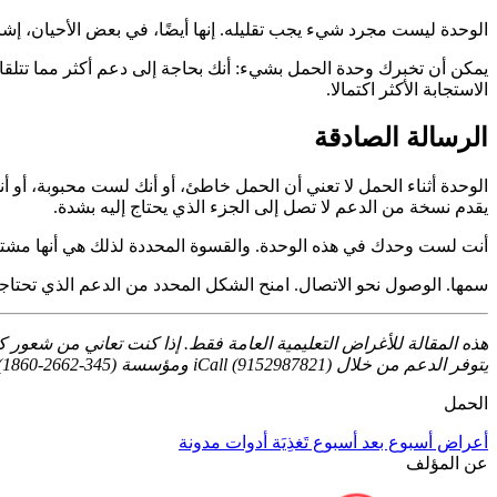
الوحدة ليست مجرد شيء يجب تقليله. إنها أيضًا، في بعض الأحيان، إشارة 
يمكن أن تخبرك وحدة الحمل بشيء: أنك بحاجة إلى دعم أكثر مما تتلقاه ح
الاستجابة الأكثر اكتمالا.
الرسالة الصادقة
الوحدة أثناء الحمل لا تعني أن الحمل خاطئ، أو أنك لست محبوبة، أ
يقدم نسخة من الدعم لا تصل إلى الجزء الذي يحتاج إليه بشدة.
أنت لست وحدك في هذه الوحدة. والقسوة المحددة لذلك هي أنها مشترك
سمها. الوصول نحو الاتصال. امنح الشكل المحدد من الدعم الذي تحتاجه
هذه المقالة للأغراض التعليمية العامة فقط. إذا كنت تعاني من شعور كب
يتوفر الدعم من خلال iCall (9152987821) ومؤسسة Vandrevala (1860-2662-345).
الحمل
أعراض
أسبوع بعد أسبوع
تَغذِيَة
أدوات
مدونة
عن المؤلف