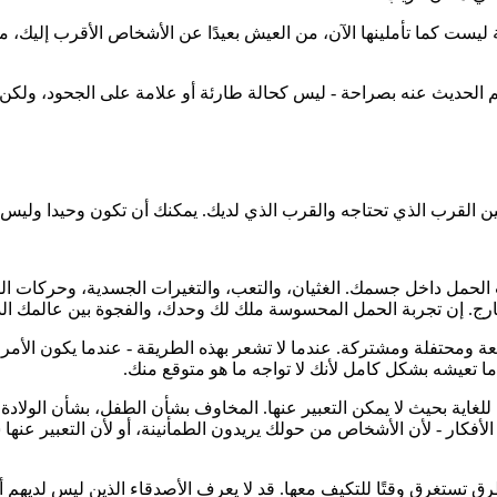
ة ليست كما تأملينها الآن، من العيش بعيدًا عن الأشخاص الأقرب إليك
 الحديث عنه بصراحة - ليس كحالة طارئة أو علامة على الجحود، ولكن كتج
بين القرب الذي تحتاجه والقرب الذي لديك. يمكنك أن تكون وحيدا وليس 
 الحمل داخل جسمك. الغثيان، والتعب، والتغيرات الجسدية، وحركات 
الخارج. إن تجربة الحمل المحسوسة ملك لك وحدك، والفجوة بين عالمك ال
حتفلة ومشتركة. عندما لا تشعر بهذه الطريقة - عندما يكون الأمر مخيفً
ما تعيشه بشكل كامل لأنك لا تواجه ما هو متوقع منك.
غاية بحيث لا يمكن التعبير عنها. المخاوف بشأن الطفل، بشأن الولادة، 
أفكار - لأن الأشخاص من حولك يريدون الطمأنينة، أو لأن التعبير عنها 
رق تستغرق وقتًا للتكيف معها. قد لا يعرف الأصدقاء الذين ليس لديهم 