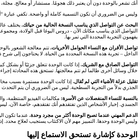
أنك تشعر بالوحدة دون أن يعتبر ذلك هجومًا. مستشار أو معالج. مجلة، 
وليس من الضروري أن تكون التسمية كاملة أو واضحة. تكفي عبارة “أشعر
البحث عن التواصل الذي يناسب النسخة الحالية من حياتك.
يختلف عالم
التواصل الذي يناسب مكانك الآن - دروس اليوغا قبل الولادة، ومجموعا
يفهمون التجربة المحددة التي تمر بها.
تواصل الأقران مع النساء الحوامل الأخريات.
تتم معالجة الشعور بالوحد
الداخل – تجربة هذه النسخة المحددة من الحياة. لا يحتاجون إلى شرح
التواصل الصادق مع الشريك.
إذا كانت الوحدة تتعلق جزئيًا أو بشكل كب
خلال وسائل أخرى طالما لم تتم معالجتها. تستحق هذه المحادثة إجراء
تقليل عزلة الأشياء التي لم تُقال.
إذا كانت الوحدة مستمرة بسبب مخاوف 
الجذري بدلاً من التجربة السطحية. ليس من الضروري أن يتم التحدث با
بالنسبة للنساء المنفصلات عن الأسرة:
مكالمات الفيديو المنتظمة، وا
الجسدي. إخبار الأشخاص الذين تفتقدهم أنك تفتقدهم، خاصة الآن، لي
الدعم المهني عندما تصبح الوحدة أكثر من مجرد وحدة.
عندما تكون ال
وليس الوحدة وحدها. التمييز مهم لأن الاكتئاب يستجيب لعلاج محدد. إذ
الوحدة كإشارة تستحق الاستماع إليها