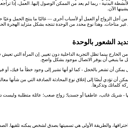
شطة البدنية - ربما لم يعد من الممكن الوصول إليها. العمل، إذا تراجع
ينها الآن.
من أجل الزواج أو العمل أو لأسباب أخرى — غالبًا ما ينتج الحمل وعيًا 
غير متاحات. وهذا نوع محدد من الوحدة تنتجه بشكل متزايد الهجرة الحضر
يد الشعور بالوحدة
ن الخارج بينما تظل التجربة الداخلية دون تغيير. إن المرأة التي تعي
ل ما ينبغي أن يوفر الاتصال موجود بشكل واضح.
يمكن أن تشعر بالخجل - كما لو أنها تشير إلى وجود خطأ ما فيك، أو في 
 يمكن أن تؤدي أيضًا إلى إغلاق نوع المحادثة الصادقة التي من شأنها مع
كة كلماتك وتذكرها.
يها - شريك غائب، عاطفيا أو جسديا؛ زواج صعب؛ عائلة متطلبة وليست 
ختراقها، والطريقة الأولى هي تسميتها بصدق لشخص يمكنه تلقيها. ال