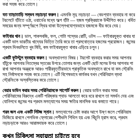
করা সহজ করে তোলে।
যত তাড়াতাড়ি সম্ভব নড়াচড়া করুন।
এমনকি মৃদু নড়াচড়া — বেডপ্যান ব্যবহার না করে
টয়লেটে হাঁটতে ওঠা, ওয়ার্ডের মধ্যে অল্প হাঁটা — হজম প্রক্রিয়াকে উদ্দীপিত করে। বর্ধিত
সময়ের জন্য সম্পূর্ণরূপে স্থির থাকা উল্লেখযোগ্যভাবে হজমকে ধীর করে দেয়।
ফাইবার খান।
ডাল, শাকসবজি, ফল, গোটা শস্যের রোটি, ওটস — ফাইবারযুক্ত খাবার যা
একটি ভাল ভারতীয় খাদ্যের ভিত্তি তৈরি করে তা প্রসবোত্তর হজমের প্রয়োজন। জন্মের
প্রথম দিনগুলিতে খুব মিহি, কম ফাইবারযুক্ত খাবার এড়িয়ে চলুন।
একটি ফুটস্টুল ব্যবহার করুন।
অবস্থানগত বিষয়। টয়লেট ব্যবহার করার সময় আপনার
হাঁটুকে আপনার নিতম্বের স্তরের উপরে তোলার জন্য একটি ছোট মলের উপর আপনার পা
রাখা আপনার অন্ত্রকে আরও শারীরবৃত্তীয়ভাবে প্রাকৃতিক অবস্থানে রাখে যা কম স্ট্রেনিং
সহ নির্বাসনকে সহজ করে তোলে। এটি বিশেষভাবে কার্যকর যখন পেরিনিয়াল ব্যথা
স্ট্রেনিংকে অস্বস্তিকর করে তোলে।
বেয়ার ডাউন করার সময় পেরিনিয়ামকে সাপোর্ট করুন।
বেয়ার ডাউন করার সময়
পেরিনিয়ামের বিরুদ্ধে একটি পরিষ্কার প্যাড আলতো করে ধরে রাখলে তা সমর্থন দেয় এবং
যোনিপথে জন্মের পর প্রথম মলত্যাগের সময় ক্ষতির মানসিক ভয় কমাতে পারে।
গরম জল এবং একটি সিটজ স্নান।
মলত্যাগের চেষ্টা করার আগে উষ্ণ জলে পেরিনিয়াম
ভিজিয়ে রাখলে পেলভিক ফ্লোরের পেশীগুলি শিথিল হয় এবং খিঁচুনি হ্রাস করে, প্রথম
নড়াচড়াকে আরও আরামদায়ক করে তোলে।
কখন চিকিৎসা সহায়তা চাইতে হবে