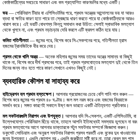
কোষ্ঠকাঠিন্যের সবচেয়ে সাধারণ এবং কম প্রত্যাশিত কারণগুলির মধ্যে একটি।
ভয়
— পেরিনিয়াল টিয়ার বা এপিসিওটমির পরে, প্রথম অন্ত্রের আন্দোলনের ভয় যা আরও
ব্যথা বা ক্ষতির কারণ হতে পারে তা স্বেচ্ছায় ধারণ করতে পারে যা কোষ্ঠকাঠিন্যকে আরও
খারাপ করে। এই ভয়টি বোধগম্য কিন্তু সমাধান করা উচিত: সেলাই স্বাভাবিক মলত্যাগ
থেকে খুলবে না, এবং প্রথম নড়াচড়ায় দেরি করলে এটি ক্রমশ কঠিন হয়ে যায়।
কমিত গতিশীলতা
— জন্মের পরে, বিশেষ করে সি-সেকশনের পরে, গতিশীলতা হ্রাস
হজমের ট্রানজিটকে ধীর করে দেয়।
প্রসব থেকে খালি অন্ত্র
— অনেক মহিলার জন্মের সময় তাদের অন্ত্রে সামান্য বা কিছুই
থাকে না, বিশেষ করে দীর্ঘ প্রসবের পরে, তাই প্রথম প্রসবোত্তর মলত্যাগ দুই থেকে তিন
দিনের জন্য নাও হতে পারে কারণ সেখানে এখনও কিছুই নেই।
ব্যবহারিক কৌশল যা সাহায্য করে
হাইড্রেশন হল প্রথম হস্তক্ষেপ।
আপনার প্রয়োজনের চেয়ে বেশি পানি পান করুন —
বিশেষ করে জন্মের পর প্রথম ৪৮ ঘণ্টায়। জল মল নরম করে এবং হজমের ক্রিয়াকে
সমর্থন করে। সঙ্গত কারণেই সকালে উষ্ণ জল ভারতে একটি ঐতিহ্যগত প্রতিকার।
মল সফটনারগুলি নিরাপদ এবং উপযুক্ত।
আপনার যদি সি-সেকশন, একটি এপিসিওটমি, বা
উল্লেখযোগ্য পেরিনিয়াল ছিঁড়ে থাকে, তাহলে আপনি ইতিমধ্যেই সমস্যায় ভুগছেন না বরং
প্রথম মলত্যাগের আগে আপনার ডাক্তারকে স্টুল সফটনার সম্পর্কে জিজ্ঞাসা করুন।
ডকুসেট সোডিয়াম এবং অনুরূপ সফটনার নিরাপদ প্রসব পরবর্তী এবং বুকের দুধ খাওয়ানোর
জন্য উপযুক্ত। এগুলি জোলাপ নয় - এগুলি জরুরীতা সৃষ্টি করে না, তারা কেবল মল পাস