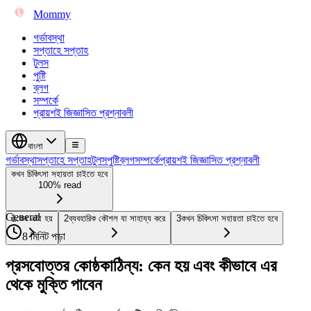
Mommy
গর্ভাবস্থা
সপ্তাহে সপ্তাহ
টুলস
পুষ্টি
ব্লগ
সম্পর্কে
প্রায়শই জিজ্ঞাসিত প্রশ্নাবলী
বাংলা
গর্ভাবস্থা
সপ্তাহে সপ্তাহ
টুলস
পুষ্টি
ব্লগ
সম্পর্কে
প্রায়শই জিজ্ঞাসিত প্রশ্নাবলী
কখন চিকিৎসা সহায়তা চাইতে হবে
100% read
General
1
কেন এটা হয়
2
ব্যবহারিক কৌশল যা সাহায্য করে
3
কখন চিকিৎসা সহায়তা চাইতে হবে
8 মিনিট পড়া
প্রসবোত্তর কোষ্ঠকাঠিন্য: কেন হয় এবং কীভাবে এর
থেকে মুক্তি পাবেন