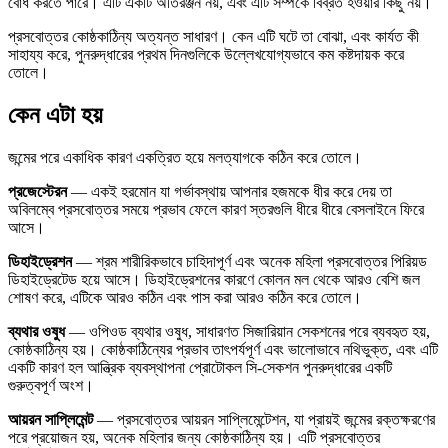
বোধ করতে পারে। এটি একটি অতিরঞ্জন নয়, এবং এটি সম্পর্কে বিব্রত হওয়ার কিছু নয়।
প্রসবোত্তর কোষ্ঠকাঠিন্য অত্যন্ত সাধারণ। কেন এটি ঘটে তা বোঝা, এবং কার্যত কী
সাহায্য করে, পুনরুদ্ধারের প্রথম দিনগুলিকে উল্লেখযোগ্যভাবে কম কষ্টদায়ক করে
তোলে।
কেন এটা হয়
জন্মের পরে একাধিক কারণ একত্রিত হয়ে মলত্যাগকে কঠিন করে তোলে।
প্রজেস্টেরন
— একই হরমোন যা গর্ভাবস্থায় আপনার হজমকে ধীর করে দেয় তা
অবিলম্বে প্রসবোত্তর সময়ে প্রভাব ফেলে কারণ স্তরগুলি ধীরে ধীরে বেসলাইনে ফিরে
আসে।
ডিহাইড্রেশন
— শ্রম শারীরিকভাবে চাহিদাপূর্ণ এবং অনেক মহিলা প্রসবোত্তর পিরিয়ড
ডিহাইড্রেটেড হয়ে আসে। ডিহাইড্রেশনের কারণে কোলন মল থেকে আরও বেশি জল
শোষণ করে, এটিকে আরও কঠিন এবং পাস করা আরও কঠিন করে তোলে।
ব্যথার ওষুধ
— ওপিওড ব্যথার ওষুধ, সাধারণত সিজারিয়ান সেকশনের পরে ব্যবহৃত হয়,
কোষ্ঠকাঠিন্য হয়। কোষ্ঠকাঠিন্যের প্রভাব তাৎপর্যপূর্ণ এবং ভালোভাবে নথিভুক্ত, এবং এটি
একটি কারণ হল আন্ত্রিক ব্যবস্থাপনা প্রোটোকল সি-সেকশন পুনরুদ্ধারের একটি
গুরুত্বপূর্ণ অংশ।
আয়রন সাপ্লিমেন্ট
— প্রসবোত্তর আয়রন সাপ্লিমেন্টেশন, যা প্রায়ই জন্মের রক্তক্ষরণের
পরে প্রয়োজন হয়, অনেক মহিলার জন্য কোষ্ঠকাঠিন্য হয়। এটি প্রসবোত্তর