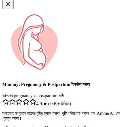
Mommy: Pregnancy & Postpartum ইনস্টল করুন
আপনার pregnancy ও postpartum সঙ্গী
4.9 ★ (১০K+ রিভিউ)
সপ্তাহে সপ্তাহে বাচ্চার বৃদ্ধি ট্র্যাক করুন, পুষ্টি পরিকল্পনা করুন এবং Amma AI-কে
প্রশ্ন করুন।