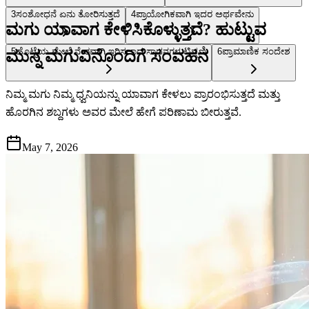
3
ಸಂಶೋಧನೆ ಏನು ತೋರಿಸುತ್ತದೆ
4
ಪ್ರಾಯೋಗಿಕವಾಗಿ ಇದರ ಅರ್ಥವೇನು
ಮಗು ಯಾವಾಗ ಕೇಳಿಸಿಕೊಳ್ಳುತ್ತದೆ? ಹುಟ್ಟುವ
5
ಹೊಟ್ಟೆಯ ಮೇಲೆ ನೇರವಾಗಿ ಇರಿಸಲಾದ ಸಾಧನಗಳ ಟಿಪ್ಪಣಿ
6
ಪ್ರಾಮಾಣಿಕ ಸಂದೇಶ
ಮುನ್ನ ಮಗುವಿನೊಂದಿಗೆ ಸಂವಹನ
ನಿಮ್ಮ ಮಗು ನಿಮ್ಮ ಧ್ವನಿಯನ್ನು ಯಾವಾಗ ಕೇಳಲು ಪ್ರಾರಂಭಿಸುತ್ತದೆ ಮತ್ತು
ಹೊರಗಿನ ಶಬ್ದಗಳು ಅವರ ಮೇಲೆ ಹೇಗೆ ಪರಿಣಾಮ ಬೀರುತ್ತವೆ.
May 7, 2026