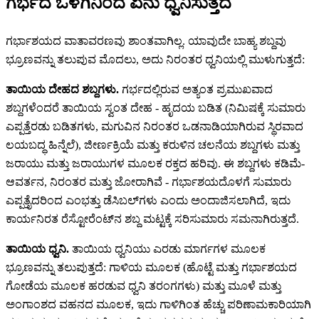
ಗರ್ಭದ ಒಳಗಿನಿಂದ ಏನು ಧ್ವನಿಸುತ್ತದೆ
ಗರ್ಭಾಶಯದ ವಾತಾವರಣವು ಶಾಂತವಾಗಿಲ್ಲ. ಯಾವುದೇ ಬಾಹ್ಯ ಶಬ್ದವು
ಭ್ರೂಣವನ್ನು ತಲುಪುವ ಮೊದಲು, ಅದು ನಿರಂತರ ಧ್ವನಿಯಲ್ಲಿ ಮುಳುಗುತ್ತದೆ:
ತಾಯಿಯ ದೇಹದ ಶಬ್ದಗಳು.
ಗರ್ಭದಲ್ಲಿರುವ ಅತ್ಯಂತ ಪ್ರಮುಖವಾದ
ಶಬ್ದಗಳೆಂದರೆ ತಾಯಿಯ ಸ್ವಂತ ದೇಹ - ಹೃದಯ ಬಡಿತ (ನಿಮಿಷಕ್ಕೆ ಸುಮಾರು
ಎಪ್ಪತ್ತೆರಡು ಬಡಿತಗಳು, ಮಗುವಿನ ನಿರಂತರ ಒಡನಾಡಿಯಾಗಿರುವ ಸ್ಥಿರವಾದ
ಲಯಬದ್ಧ ಹಿನ್ನೆಲೆ), ಜೀರ್ಣಕ್ರಿಯೆ ಮತ್ತು ಕರುಳಿನ ಚಲನೆಯ ಶಬ್ದಗಳು ಮತ್ತು
ಜರಾಯು ಮತ್ತು ಜರಾಯುಗಳ ಮೂಲಕ ರಕ್ತದ ಹರಿವು. ಈ ಶಬ್ದಗಳು ಕಡಿಮೆ-
ಆವರ್ತನ, ನಿರಂತರ ಮತ್ತು ಜೋರಾಗಿವೆ - ಗರ್ಭಾಶಯದೊಳಗೆ ಸುಮಾರು
ಎಪ್ಪತ್ತೈದರಿಂದ ಎಂಭತ್ತು ಡೆಸಿಬಲ್‌ಗಳು ಎಂದು ಅಂದಾಜಿಸಲಾಗಿದೆ, ಇದು
ಕಾರ್ಯನಿರತ ರೆಸ್ಟೋರೆಂಟ್‌ನ ಶಬ್ದ ಮಟ್ಟಕ್ಕೆ ಸರಿಸುಮಾರು ಸಮನಾಗಿರುತ್ತದೆ.
ತಾಯಿಯ ಧ್ವನಿ.
ತಾಯಿಯ ಧ್ವನಿಯು ಎರಡು ಮಾರ್ಗಗಳ ಮೂಲಕ
ಭ್ರೂಣವನ್ನು ತಲುಪುತ್ತದೆ: ಗಾಳಿಯ ಮೂಲಕ (ಹೊಟ್ಟೆ ಮತ್ತು ಗರ್ಭಾಶಯದ
ಗೋಡೆಯ ಮೂಲಕ ಹರಡುವ ಧ್ವನಿ ತರಂಗಗಳು) ಮತ್ತು ಮೂಳೆ ಮತ್ತು
ಅಂಗಾಂಶದ ವಹನದ ಮೂಲಕ, ಇದು ಗಾಳಿಗಿಂತ ಹೆಚ್ಚು ಪರಿಣಾಮಕಾರಿಯಾಗಿ