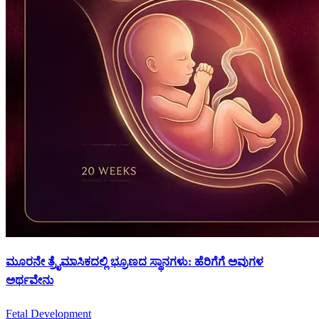
ಮೂರನೇ ತ್ರೈಮಾಸಿಕದಲ್ಲಿ ಭ್ರೂಣದ ಸ್ಥಾನಗಳು: ಹೆರಿಗೆಗೆ ಅವುಗಳ
ಅರ್ಥವೇನು
Fetal Development