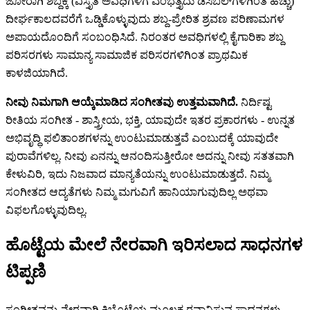
ಜೋರಾಗಿ ಶಬ್ದಕ್ಕೆ (ವಿಸ್ತೃತ ಅವಧಿಗಳಿಗೆ ಎಂಭತ್ತೈದು ಡೆಸಿಬಲ್‌ಗಳಿಗಿಂತ ಹೆಚ್ಚು)
ದೀರ್ಘಕಾಲದವರೆಗೆ ಒಡ್ಡಿಕೊಳ್ಳುವುದು ಶಬ್ದ-ಪ್ರೇರಿತ ಶ್ರವಣ ಪರಿಣಾಮಗಳ
ಅಪಾಯದೊಂದಿಗೆ ಸಂಬಂಧಿಸಿದೆ. ನಿರಂತರ ಅವಧಿಗಳಲ್ಲಿ ಕೈಗಾರಿಕಾ ಶಬ್ದ
ಪರಿಸರಗಳು ಸಾಮಾನ್ಯ ಸಾಮಾಜಿಕ ಪರಿಸರಗಳಿಗಿಂತ ಪ್ರಾಥಮಿಕ
ಕಾಳಜಿಯಾಗಿದೆ.
ನೀವು ನಿಮಗಾಗಿ ಆಯ್ಕೆಮಾಡಿದ ಸಂಗೀತವು ಉತ್ತಮವಾಗಿದೆ.
ನಿರ್ದಿಷ್ಟ
ರೀತಿಯ ಸಂಗೀತ - ಶಾಸ್ತ್ರೀಯ, ಭಕ್ತಿ, ಯಾವುದೇ ಇತರ ಪ್ರಕಾರಗಳು - ಉನ್ನತ
ಅಭಿವೃದ್ಧಿ ಫಲಿತಾಂಶಗಳನ್ನು ಉಂಟುಮಾಡುತ್ತವೆ ಎಂಬುದಕ್ಕೆ ಯಾವುದೇ
ಪುರಾವೆಗಳಿಲ್ಲ. ನೀವು ಏನನ್ನು ಆನಂದಿಸುತ್ತೀರೋ ಅದನ್ನು ನೀವು ಸತತವಾಗಿ
ಕೇಳುವಿರಿ, ಇದು ನಿಜವಾದ ಮಾನ್ಯತೆಯನ್ನು ಉಂಟುಮಾಡುತ್ತದೆ. ನಿಮ್ಮ
ಸಂಗೀತದ ಆದ್ಯತೆಗಳು ನಿಮ್ಮ ಮಗುವಿಗೆ ಹಾನಿಯಾಗುವುದಿಲ್ಲ ಅಥವಾ
ವಿಫಲಗೊಳ್ಳುವುದಿಲ್ಲ.
ಹೊಟ್ಟೆಯ ಮೇಲೆ ನೇರವಾಗಿ ಇರಿಸಲಾದ ಸಾಧನಗಳ
ಟಿಪ್ಪಣಿ
ಸಂಗೀತವನ್ನು ನೇರವಾಗಿ ಕಿಬ್ಬೊಟ್ಟೆಯ ಮೂಲಕ ರವಾನಿಸುವ ಸಾಧನಗಳು -