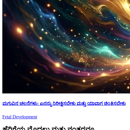
ಮಗುವಿನ ಚಲನೆಗಳು: ಏನನ್ನು ನಿರೀಕ್ಷಿಸಬೇಕು ಮತ್ತು ಯಾವಾಗ ಚಿಂತಿಸಬೇಕು
Fetal Development
ಹೆರಿಗೆಯ ಮೊದಲು ಮತ್ತು ನಂತರವೂ