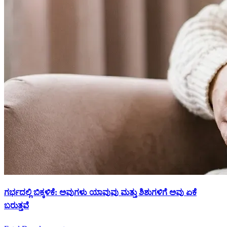
ಗರ್ಭದಲ್ಲಿ ಬಿಕ್ಕಳಿಕೆ: ಅವುಗಳು ಯಾವುವು ಮತ್ತು ಶಿಶುಗಳಿಗೆ ಅವು ಏಕೆ
ಬರುತ್ತವೆ