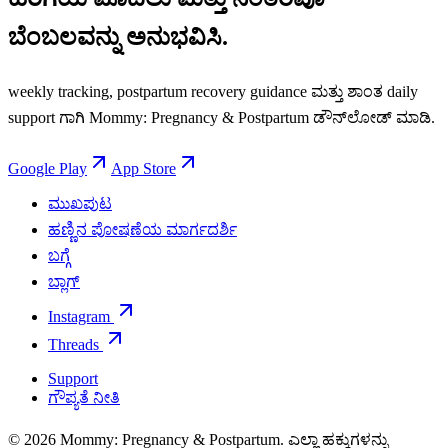
ಬೆಂಬಲವನ್ನು ಅನುಭವಿಸಿ.
weekly tracking, postpartum recovery guidance ಮತ್ತು ಶಾಂತ daily
support ಗಾಗಿ Mommy: Pregnancy & Postpartum ಡೌನ್‌ಲೋಡ್ ಮಾಡಿ.
Google Play
App Store
ಮುಖಪುಟ
ಹಣ್ಣಿನ ಪೋಷಣೆಯ ಮಾರ್ಗದರ್ಶಿ
ಬಗ್ಗೆ
ಬ್ಲಾಗ್
Instagram
Threads
Support
ಗೌಪ್ಯತೆ ನೀತಿ
© 2026 Mommy: Pregnancy & Postpartum. ಎಲ್ಲಾ ಹಕ್ಕುಗಳನ್ನು