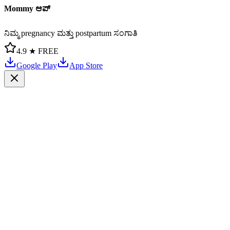
Mommy ಆಪ್
ನಿಮ್ಮ pregnancy ಮತ್ತು postpartum ಸಂಗಾತಿ
4.9 ★
FREE
Google Play
App Store