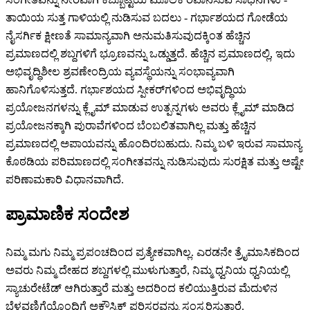
ತಾಯಿಯ ಸುತ್ತ ಗಾಳಿಯಲ್ಲಿ ನುಡಿಸುವ ಬದಲು - ಗರ್ಭಾಶಯದ ಗೋಡೆಯ
ನೈಸರ್ಗಿಕ ಕ್ಷೀಣತೆ ಸಾಮಾನ್ಯವಾಗಿ ಅನುಮತಿಸುವುದಕ್ಕಿಂತ ಹೆಚ್ಚಿನ
ಪ್ರಮಾಣದಲ್ಲಿ ಶಬ್ದಗಳಿಗೆ ಭ್ರೂಣವನ್ನು ಒಡ್ಡುತ್ತದೆ. ಹೆಚ್ಚಿನ ಪ್ರಮಾಣದಲ್ಲಿ, ಇದು
ಅಭಿವೃದ್ಧಿಶೀಲ ಶ್ರವಣೇಂದ್ರಿಯ ವ್ಯವಸ್ಥೆಯನ್ನು ಸಂಭಾವ್ಯವಾಗಿ
ಹಾನಿಗೊಳಿಸುತ್ತದೆ. ಗರ್ಭಾಶಯದ ಸ್ಪೀಕರ್‌ಗಳಿಂದ ಅಭಿವೃದ್ಧಿಯ
ಪ್ರಯೋಜನಗಳನ್ನು ಕ್ಲೈಮ್ ಮಾಡುವ ಉತ್ಪನ್ನಗಳು ಅವರು ಕ್ಲೈಮ್ ಮಾಡಿದ
ಪ್ರಯೋಜನಕ್ಕಾಗಿ ಪುರಾವೆಗಳಿಂದ ಬೆಂಬಲಿತವಾಗಿಲ್ಲ ಮತ್ತು ಹೆಚ್ಚಿನ
ಪ್ರಮಾಣದಲ್ಲಿ ಅಪಾಯವನ್ನು ಹೊಂದಿರಬಹುದು. ನಿಮ್ಮ ಬಳಿ ಇರುವ ಸಾಮಾನ್ಯ
ಕೊಠಡಿಯ ಪರಿಮಾಣದಲ್ಲಿ ಸಂಗೀತವನ್ನು ನುಡಿಸುವುದು ಸುರಕ್ಷಿತ ಮತ್ತು ಅಷ್ಟೇ
ಪರಿಣಾಮಕಾರಿ ವಿಧಾನವಾಗಿದೆ.
ಪ್ರಾಮಾಣಿಕ ಸಂದೇಶ
ನಿಮ್ಮ ಮಗು ನಿಮ್ಮ ಪ್ರಪಂಚದಿಂದ ಪ್ರತ್ಯೇಕವಾಗಿಲ್ಲ. ಎರಡನೇ ತ್ರೈಮಾಸಿಕದಿಂದ
ಅವರು ನಿಮ್ಮ ದೇಹದ ಶಬ್ದಗಳಲ್ಲಿ ಮುಳುಗುತ್ತಾರೆ, ನಿಮ್ಮ ಧ್ವನಿಯ ಧ್ವನಿಯಲ್ಲಿ
ಸ್ಯಾಚುರೇಟೆಡ್ ಆಗಿರುತ್ತಾರೆ ಮತ್ತು ಅದರಿಂದ ಕಲಿಯುತ್ತಿರುವ ಮೆದುಳಿನ
ಬೆಳವಣಿಗೆಯೊಂದಿಗೆ ಅಕೌಸ್ಟಿಕ್ ಪರಿಸರವನ್ನು ಸಂಸ್ಕರಿಸುತ್ತಾರೆ.