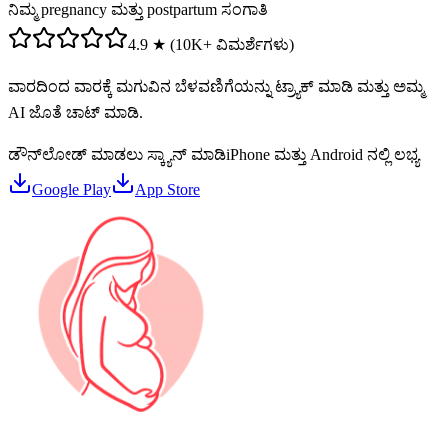
ನಿಮ್ಮ pregnancy ಮತ್ತು postpartum ಸಂಗಾತಿ
4.9 ★ (10K+ ವಿಮರ್ಶೆಗಳು)
ವಾರದಿಂದ ವಾರಕ್ಕೆ ಮಗುವಿನ ಬೆಳವಣಿಗೆಯನ್ನು ಟ್ರ್ಯಾಕ್ ಮಾಡಿ ಮತ್ತು ಅಮ್ಮ
AI ಜೊತೆ ಚಾಟ್ ಮಾಡಿ.
ಡೌನ್‌ಲೋಡ್ ಮಾಡಲು ಸ್ಕ್ಯಾನ್ ಮಾಡಿ
iPhone ಮತ್ತು Android ನಲ್ಲಿ ಲಭ್ಯ
Google Play
App Store