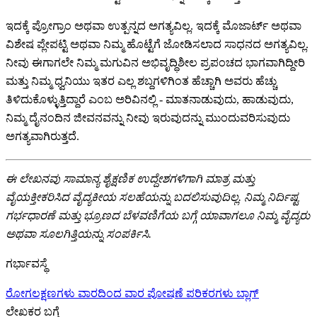
ಇದಕ್ಕೆ ಪ್ರೋಗ್ರಾಂ ಅಥವಾ ಉತ್ಪನ್ನದ ಅಗತ್ಯವಿಲ್ಲ. ಇದಕ್ಕೆ ಮೊಜಾರ್ಟ್ ಅಥವಾ
ವಿಶೇಷ ಪ್ಲೇಪಟ್ಟಿ ಅಥವಾ ನಿಮ್ಮ ಹೊಟ್ಟೆಗೆ ಜೋಡಿಸಲಾದ ಸಾಧನದ ಅಗತ್ಯವಿಲ್ಲ.
ನೀವು ಈಗಾಗಲೇ ನಿಮ್ಮ ಮಗುವಿನ ಅಭಿವೃದ್ಧಿಶೀಲ ಪ್ರಪಂಚದ ಭಾಗವಾಗಿದ್ದೀರಿ
ಮತ್ತು ನಿಮ್ಮ ಧ್ವನಿಯು ಇತರ ಎಲ್ಲ ಶಬ್ದಗಳಿಗಿಂತ ಹೆಚ್ಚಾಗಿ ಅವರು ಹೆಚ್ಚು
ತಿಳಿದುಕೊಳ್ಳುತ್ತಿದ್ದಾರೆ ಎಂಬ ಅರಿವಿನಲ್ಲಿ - ಮಾತನಾಡುವುದು, ಹಾಡುವುದು,
ನಿಮ್ಮ ದೈನಂದಿನ ಜೀವನವನ್ನು ನೀವು ಇರುವುದನ್ನು ಮುಂದುವರಿಸುವುದು
ಅಗತ್ಯವಾಗಿರುತ್ತದೆ.
ಈ ಲೇಖನವು ಸಾಮಾನ್ಯ ಶೈಕ್ಷಣಿಕ ಉದ್ದೇಶಗಳಿಗಾಗಿ ಮಾತ್ರ ಮತ್ತು
ವೈಯಕ್ತೀಕರಿಸಿದ ವೈದ್ಯಕೀಯ ಸಲಹೆಯನ್ನು ಬದಲಿಸುವುದಿಲ್ಲ. ನಿಮ್ಮ ನಿರ್ದಿಷ್ಟ
ಗರ್ಭಧಾರಣೆ ಮತ್ತು ಭ್ರೂಣದ ಬೆಳವಣಿಗೆಯ ಬಗ್ಗೆ ಯಾವಾಗಲೂ ನಿಮ್ಮ ವೈದ್ಯರು
ಅಥವಾ ಸೂಲಗಿತ್ತಿಯನ್ನು ಸಂಪರ್ಕಿಸಿ.
ಗರ್ಭಾವಸ್ಥೆ
ರೋಗಲಕ್ಷಣಗಳು
ವಾರದಿಂದ ವಾರ
ಪೋಷಣೆ
ಪರಿಕರಗಳು
ಬ್ಲಾಗ್
ಲೇಖಕರ ಬಗ್ಗೆ