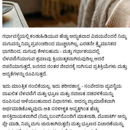
ಗರ್ಭಾವಸ್ಥೆಯಲ್ಲಿ ಕಂಡುಹಿಡಿಯುವ ಹೆಚ್ಚು ಅದ್ಭುತವಾದ ವಿಷಯವೆಂದರೆ ನಿಮ್ಮ
ಮಗುವನ್ನು ನಿಮ್ಮ ಪ್ರಪಂಚದಿಂದ ಮುಚ್ಚಲಾಗಿಲ್ಲ. ಎರಡನೇ ತ್ರೈಮಾಸಿಕದ
ಭಾಗದಿಂದ, ಮಗುವು ಕೇಳಬಹುದು - ಮತ್ತು ಗರ್ಭಾಶಯದಲ್ಲಿ
ಬೆಳವಣಿಗೆಯಾಗುವ ಶ್ರವಣವು ಕ್ರಿಯಾತ್ಮಕವಾಗಿರುವುದಿಲ್ಲ ಆದರೆ
ರಚನೆಯಾಗುತ್ತದೆ, ಜನನದ ನಂತರ ಜೀವನಕ್ಕೆ ಸಾಗಿಸುವ ಪ್ರತಿಕ್ರಿಯೆಗಳು ಮತ್ತು
ಆದ್ಯತೆಗಳನ್ನು ರೂಪಿಸುತ್ತದೆ.
ಇದು ಮಾಂತ್ರಿಕ ನಂಬಿಕೆಯಲ್ಲ. ಇದು ಶರೀರಶಾಸ್ತ್ರ - ಸಂವೇದನಾ ವ್ಯವಸ್ಥೆಯ
ದಾಖಲಿತ ಬೆಳವಣಿಗೆ ಮತ್ತು ಭ್ರೂಣ ಮತ್ತು ನವಜಾತ ನಡವಳಿಕೆಯನ್ನು
ರೂಪಿಸುವ ಅಳೆಯಬಹುದಾದ ವಿಧಾನಗಳು. ಅದನ್ನು ಪ್ರಾಮಾಣಿಕವಾಗಿ
ಅರ್ಥಮಾಡಿಕೊಳ್ಳುವುದು ಅತಿ ಸರಳೀಕೃತ ಆವೃತ್ತಿಗಿಂತ ಹೆಚ್ಚು
ಆಸಕ್ತಿದಾಯಕವಾಗಿದೆ (ನಿಮ್ಮ ಬಂಪ್‌ನೊಂದಿಗೆ ಮಾತನಾಡಿ, ಮೊಜಾರ್ಟ್ ಅನ್ನು
ಪ್ಲೇ ಮಾಡಿ, ನಿಮ್ಮ ಮಗು ಚುರುಕಾಗಿರುತ್ತದೆ) ಮತ್ತು ಭ್ರೂಣದ ವಿಚಾರಣೆಯನ್ನು