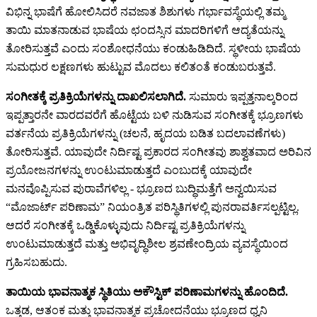
ವಿಭಿನ್ನ ಭಾಷೆಗೆ ಹೋಲಿಸಿದರೆ ನವಜಾತ ಶಿಶುಗಳು ಗರ್ಭಾವಸ್ಥೆಯಲ್ಲಿ ತಮ್ಮ
ತಾಯಿ ಮಾತನಾಡುವ ಭಾಷೆಯ ಛಂದಸ್ಸಿನ ಮಾದರಿಗಳಿಗೆ ಆದ್ಯತೆಯನ್ನು
ತೋರಿಸುತ್ತವೆ ಎಂದು ಸಂಶೋಧನೆಯು ಕಂಡುಹಿಡಿದಿದೆ. ಸ್ಥಳೀಯ ಭಾಷೆಯ
ಸುಮಧುರ ಲಕ್ಷಣಗಳು ಹುಟ್ಟುವ ಮೊದಲು ಕಲಿತಂತೆ ಕಂಡುಬರುತ್ತವೆ.
ಸಂಗೀತಕ್ಕೆ ಪ್ರತಿಕ್ರಿಯೆಗಳನ್ನು ದಾಖಲಿಸಲಾಗಿದೆ.
ಸುಮಾರು ಇಪ್ಪತ್ತನಾಲ್ಕರಿಂದ
ಇಪ್ಪತ್ತಾರನೇ ವಾರದವರೆಗೆ ಹೊಟ್ಟೆಯ ಬಳಿ ನುಡಿಸುವ ಸಂಗೀತಕ್ಕೆ ಭ್ರೂಣಗಳು
ವರ್ತನೆಯ ಪ್ರತಿಕ್ರಿಯೆಗಳನ್ನು (ಚಲನೆ, ಹೃದಯ ಬಡಿತ ಬದಲಾವಣೆಗಳು)
ತೋರಿಸುತ್ತವೆ. ಯಾವುದೇ ನಿರ್ದಿಷ್ಟ ಪ್ರಕಾರದ ಸಂಗೀತವು ಶಾಶ್ವತವಾದ ಅರಿವಿನ
ಪ್ರಯೋಜನಗಳನ್ನು ಉಂಟುಮಾಡುತ್ತದೆ ಎಂಬುದಕ್ಕೆ ಯಾವುದೇ
ಮನವೊಪ್ಪಿಸುವ ಪುರಾವೆಗಳಿಲ್ಲ - ಭ್ರೂಣದ ಬುದ್ಧಿಮತ್ತೆಗೆ ಅನ್ವಯಿಸುವ
“ಮೊಜಾರ್ಟ್ ಪರಿಣಾಮ” ನಿಯಂತ್ರಿತ ಪರಿಸ್ಥಿತಿಗಳಲ್ಲಿ ಪುನರಾವರ್ತಿಸಲ್ಪಟ್ಟಿಲ್ಲ.
ಆದರೆ ಸಂಗೀತಕ್ಕೆ ಒಡ್ಡಿಕೊಳ್ಳುವುದು ನಿರ್ದಿಷ್ಟ ಪ್ರತಿಕ್ರಿಯೆಗಳನ್ನು
ಉಂಟುಮಾಡುತ್ತದೆ ಮತ್ತು ಅಭಿವೃದ್ಧಿಶೀಲ ಶ್ರವಣೇಂದ್ರಿಯ ವ್ಯವಸ್ಥೆಯಿಂದ
ಗ್ರಹಿಸಬಹುದು.
ತಾಯಿಯ ಭಾವನಾತ್ಮಕ ಸ್ಥಿತಿಯು ಅಕೌಸ್ಟಿಕ್ ಪರಿಣಾಮಗಳನ್ನು ಹೊಂದಿದೆ.
ಒತ್ತಡ, ಆತಂಕ ಮತ್ತು ಭಾವನಾತ್ಮಕ ಪ್ರಚೋದನೆಯು ಭ್ರೂಣದ ಧ್ವನಿ