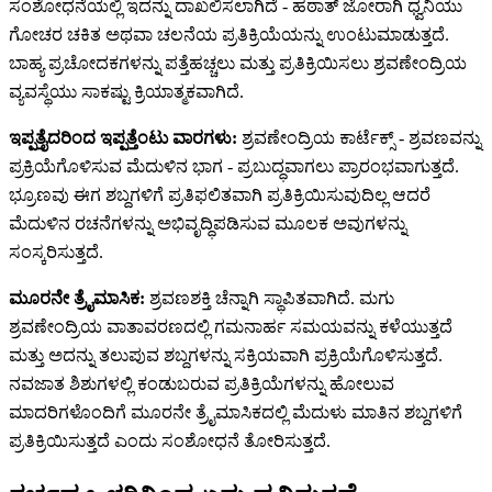
ಸಂಶೋಧನೆಯಲ್ಲಿ ಇದನ್ನು ದಾಖಲಿಸಲಾಗಿದೆ - ಹಠಾತ್ ಜೋರಾಗಿ ಧ್ವನಿಯು
ಗೋಚರ ಚಕಿತ ಅಥವಾ ಚಲನೆಯ ಪ್ರತಿಕ್ರಿಯೆಯನ್ನು ಉಂಟುಮಾಡುತ್ತದೆ.
ಬಾಹ್ಯ ಪ್ರಚೋದಕಗಳನ್ನು ಪತ್ತೆಹಚ್ಚಲು ಮತ್ತು ಪ್ರತಿಕ್ರಿಯಿಸಲು ಶ್ರವಣೇಂದ್ರಿಯ
ವ್ಯವಸ್ಥೆಯು ಸಾಕಷ್ಟು ಕ್ರಿಯಾತ್ಮಕವಾಗಿದೆ.
ಇಪ್ಪತ್ತೈದರಿಂದ ಇಪ್ಪತ್ತೆಂಟು ವಾರಗಳು:
ಶ್ರವಣೇಂದ್ರಿಯ ಕಾರ್ಟೆಕ್ಸ್ - ಶ್ರವಣವನ್ನು
ಪ್ರಕ್ರಿಯೆಗೊಳಿಸುವ ಮೆದುಳಿನ ಭಾಗ - ಪ್ರಬುದ್ಧವಾಗಲು ಪ್ರಾರಂಭವಾಗುತ್ತದೆ.
ಭ್ರೂಣವು ಈಗ ಶಬ್ದಗಳಿಗೆ ಪ್ರತಿಫಲಿತವಾಗಿ ಪ್ರತಿಕ್ರಿಯಿಸುವುದಿಲ್ಲ ಆದರೆ
ಮೆದುಳಿನ ರಚನೆಗಳನ್ನು ಅಭಿವೃದ್ಧಿಪಡಿಸುವ ಮೂಲಕ ಅವುಗಳನ್ನು
ಸಂಸ್ಕರಿಸುತ್ತದೆ.
ಮೂರನೇ ತ್ರೈಮಾಸಿಕ:
ಶ್ರವಣಶಕ್ತಿ ಚೆನ್ನಾಗಿ ಸ್ಥಾಪಿತವಾಗಿದೆ. ಮಗು
ಶ್ರವಣೇಂದ್ರಿಯ ವಾತಾವರಣದಲ್ಲಿ ಗಮನಾರ್ಹ ಸಮಯವನ್ನು ಕಳೆಯುತ್ತದೆ
ಮತ್ತು ಅದನ್ನು ತಲುಪುವ ಶಬ್ದಗಳನ್ನು ಸಕ್ರಿಯವಾಗಿ ಪ್ರಕ್ರಿಯೆಗೊಳಿಸುತ್ತದೆ.
ನವಜಾತ ಶಿಶುಗಳಲ್ಲಿ ಕಂಡುಬರುವ ಪ್ರತಿಕ್ರಿಯೆಗಳನ್ನು ಹೋಲುವ
ಮಾದರಿಗಳೊಂದಿಗೆ ಮೂರನೇ ತ್ರೈಮಾಸಿಕದಲ್ಲಿ ಮೆದುಳು ಮಾತಿನ ಶಬ್ದಗಳಿಗೆ
ಪ್ರತಿಕ್ರಿಯಿಸುತ್ತದೆ ಎಂದು ಸಂಶೋಧನೆ ತೋರಿಸುತ್ತದೆ.