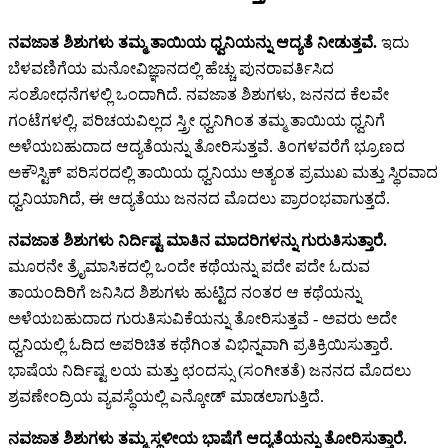
ನವಜಾತ ಶಿಶುಗಳು ತಮ್ಮ ತಾಯಿಯ ಧ್ವನಿಯನ್ನು ಆದ್ಯತೆ ನೀಡುತ್ತವೆ.
ಇದು
ಬೆಳವಣಿಗೆಯ ಮನೋವಿಜ್ಞಾನದಲ್ಲಿ ಹೆಚ್ಚು ಪುನರಾವರ್ತಿಸಿದ
ಸಂಶೋಧನೆಗಳಲ್ಲಿ ಒಂದಾಗಿದೆ. ನವಜಾತ ಶಿಶುಗಳು, ಜನನದ ಕೆಲವೇ
ಗಂಟೆಗಳಲ್ಲಿ, ಪರಿಚಯವಿಲ್ಲದ ಸ್ತ್ರೀ ಧ್ವನಿಗಿಂತ ತಮ್ಮ ತಾಯಿಯ ಧ್ವನಿಗೆ
ಅಳೆಯಬಹುದಾದ ಆದ್ಯತೆಯನ್ನು ತೋರಿಸುತ್ತವೆ. ತಿಂಗಳವರೆಗೆ ಭ್ರೂಣದ
ಅಕೌಸ್ಟಿಕ್ ಪರಿಸರದಲ್ಲಿ ತಾಯಿಯ ಧ್ವನಿಯು ಅತ್ಯಂತ ಪ್ರಮುಖ ಮತ್ತು ಸ್ಥಿರವಾದ
ಧ್ವನಿಯಾಗಿದೆ, ಈ ಆದ್ಯತೆಯು ಜನನದ ಮೊದಲು ಪ್ರಾರಂಭವಾಗುತ್ತದೆ.
ನವಜಾತ ಶಿಶುಗಳು ನಿರ್ದಿಷ್ಟ ಮಾತಿನ ಮಾದರಿಗಳನ್ನು ಗುರುತಿಸುತ್ತಾರೆ.
ಮೂರನೇ ತ್ರೈಮಾಸಿಕದಲ್ಲಿ ಒಂದೇ ಕಥೆಯನ್ನು ಪದೇ ಪದೇ ಓದುವ
ತಾಯಂದಿರಿಗೆ ಜನಿಸಿದ ಶಿಶುಗಳು ಹುಟ್ಟಿದ ನಂತರ ಆ ಕಥೆಯನ್ನು
ಅಳೆಯಬಹುದಾದ ಗುರುತಿಸುವಿಕೆಯನ್ನು ತೋರಿಸುತ್ತವೆ - ಅವರು ಅದೇ
ಧ್ವನಿಯಲ್ಲಿ ಓದಿದ ಅಪರಿಚಿತ ಕಥೆಗಿಂತ ವಿಭಿನ್ನವಾಗಿ ಪ್ರತಿಕ್ರಿಯಿಸುತ್ತಾರೆ.
ಭಾಷೆಯ ನಿರ್ದಿಷ್ಟ ಲಯ ಮತ್ತು ಛಂದಸ್ಸು (ಸಂಗೀತತೆ) ಜನನದ ಮೊದಲು
ಶ್ರವಣೇಂದ್ರಿಯ ವ್ಯವಸ್ಥೆಯಲ್ಲಿ ಎನ್ಕೋಡ್ ಮಾಡಲಾಗುತ್ತಿದೆ.
ನವಜಾತ ಶಿಶುಗಳು ತಮ್ಮ ಸ್ಥಳೀಯ ಭಾಷೆಗೆ ಆದ್ಯತೆಯನ್ನು ತೋರಿಸುತ್ತಾರೆ.