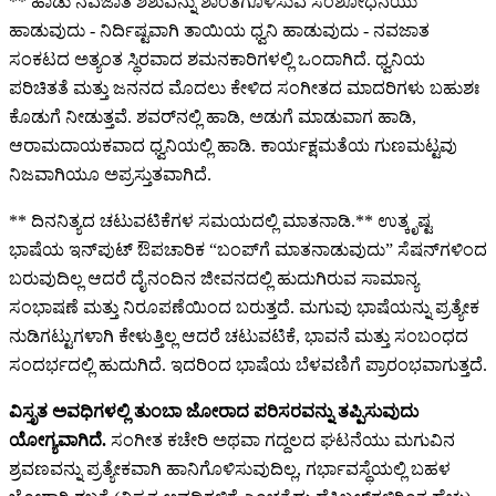
** ಹಾಡು ನವಜಾತ ಶಿಶುವನ್ನು ಶಾಂತಗೊಳಿಸುವ ಸಂಶೋಧನೆಯು
ಹಾಡುವುದು - ನಿರ್ದಿಷ್ಟವಾಗಿ ತಾಯಿಯ ಧ್ವನಿ ಹಾಡುವುದು - ನವಜಾತ
ಸಂಕಟದ ಅತ್ಯಂತ ಸ್ಥಿರವಾದ ಶಮನಕಾರಿಗಳಲ್ಲಿ ಒಂದಾಗಿದೆ. ಧ್ವನಿಯ
ಪರಿಚಿತತೆ ಮತ್ತು ಜನನದ ಮೊದಲು ಕೇಳಿದ ಸಂಗೀತದ ಮಾದರಿಗಳು ಬಹುಶಃ
ಕೊಡುಗೆ ನೀಡುತ್ತವೆ. ಶವರ್‌ನಲ್ಲಿ ಹಾಡಿ, ಅಡುಗೆ ಮಾಡುವಾಗ ಹಾಡಿ,
ಆರಾಮದಾಯಕವಾದ ಧ್ವನಿಯಲ್ಲಿ ಹಾಡಿ. ಕಾರ್ಯಕ್ಷಮತೆಯ ಗುಣಮಟ್ಟವು
ನಿಜವಾಗಿಯೂ ಅಪ್ರಸ್ತುತವಾಗಿದೆ.
** ದಿನನಿತ್ಯದ ಚಟುವಟಿಕೆಗಳ ಸಮಯದಲ್ಲಿ ಮಾತನಾಡಿ.** ಉತ್ಕೃಷ್ಟ
ಭಾಷೆಯ ಇನ್‌ಪುಟ್ ಔಪಚಾರಿಕ “ಬಂಪ್‌ಗೆ ಮಾತನಾಡುವುದು” ಸೆಷನ್‌ಗಳಿಂದ
ಬರುವುದಿಲ್ಲ ಆದರೆ ದೈನಂದಿನ ಜೀವನದಲ್ಲಿ ಹುದುಗಿರುವ ಸಾಮಾನ್ಯ
ಸಂಭಾಷಣೆ ಮತ್ತು ನಿರೂಪಣೆಯಿಂದ ಬರುತ್ತದೆ. ಮಗುವು ಭಾಷೆಯನ್ನು ಪ್ರತ್ಯೇಕ
ನುಡಿಗಟ್ಟುಗಳಾಗಿ ಕೇಳುತ್ತಿಲ್ಲ ಆದರೆ ಚಟುವಟಿಕೆ, ಭಾವನೆ ಮತ್ತು ಸಂಬಂಧದ
ಸಂದರ್ಭದಲ್ಲಿ ಹುದುಗಿದೆ. ಇದರಿಂದ ಭಾಷೆಯ ಬೆಳವಣಿಗೆ ಪ್ರಾರಂಭವಾಗುತ್ತದೆ.
ವಿಸ್ತೃತ ಅವಧಿಗಳಲ್ಲಿ ತುಂಬಾ ಜೋರಾದ ಪರಿಸರವನ್ನು ತಪ್ಪಿಸುವುದು
ಯೋಗ್ಯವಾಗಿದೆ.
ಸಂಗೀತ ಕಚೇರಿ ಅಥವಾ ಗದ್ದಲದ ಘಟನೆಯು ಮಗುವಿನ
ಶ್ರವಣವನ್ನು ಪ್ರತ್ಯೇಕವಾಗಿ ಹಾನಿಗೊಳಿಸುವುದಿಲ್ಲ, ಗರ್ಭಾವಸ್ಥೆಯಲ್ಲಿ ಬಹಳ