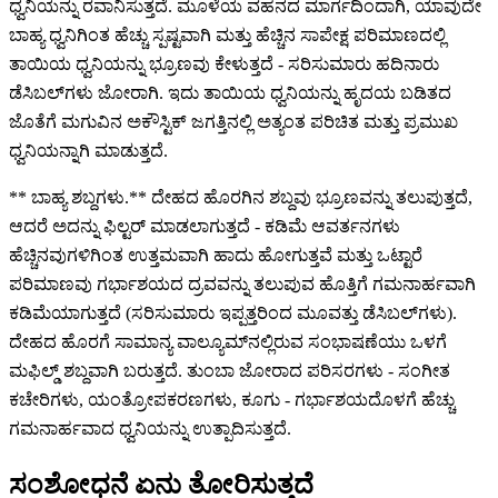
ಧ್ವನಿಯನ್ನು ರವಾನಿಸುತ್ತದೆ. ಮೂಳೆಯ ವಹನದ ಮಾರ್ಗದಿಂದಾಗಿ, ಯಾವುದೇ
ಬಾಹ್ಯ ಧ್ವನಿಗಿಂತ ಹೆಚ್ಚು ಸ್ಪಷ್ಟವಾಗಿ ಮತ್ತು ಹೆಚ್ಚಿನ ಸಾಪೇಕ್ಷ ಪರಿಮಾಣದಲ್ಲಿ
ತಾಯಿಯ ಧ್ವನಿಯನ್ನು ಭ್ರೂಣವು ಕೇಳುತ್ತದೆ - ಸರಿಸುಮಾರು ಹದಿನಾರು
ಡೆಸಿಬಲ್‌ಗಳು ಜೋರಾಗಿ. ಇದು ತಾಯಿಯ ಧ್ವನಿಯನ್ನು ಹೃದಯ ಬಡಿತದ
ಜೊತೆಗೆ ಮಗುವಿನ ಅಕೌಸ್ಟಿಕ್ ಜಗತ್ತಿನಲ್ಲಿ ಅತ್ಯಂತ ಪರಿಚಿತ ಮತ್ತು ಪ್ರಮುಖ
ಧ್ವನಿಯನ್ನಾಗಿ ಮಾಡುತ್ತದೆ.
** ಬಾಹ್ಯ ಶಬ್ದಗಳು.** ದೇಹದ ಹೊರಗಿನ ಶಬ್ದವು ಭ್ರೂಣವನ್ನು ತಲುಪುತ್ತದೆ,
ಆದರೆ ಅದನ್ನು ಫಿಲ್ಟರ್ ಮಾಡಲಾಗುತ್ತದೆ - ಕಡಿಮೆ ಆವರ್ತನಗಳು
ಹೆಚ್ಚಿನವುಗಳಿಗಿಂತ ಉತ್ತಮವಾಗಿ ಹಾದು ಹೋಗುತ್ತವೆ ಮತ್ತು ಒಟ್ಟಾರೆ
ಪರಿಮಾಣವು ಗರ್ಭಾಶಯದ ದ್ರವವನ್ನು ತಲುಪುವ ಹೊತ್ತಿಗೆ ಗಮನಾರ್ಹವಾಗಿ
ಕಡಿಮೆಯಾಗುತ್ತದೆ (ಸರಿಸುಮಾರು ಇಪ್ಪತ್ತರಿಂದ ಮೂವತ್ತು ಡೆಸಿಬಲ್‌ಗಳು).
ದೇಹದ ಹೊರಗೆ ಸಾಮಾನ್ಯ ವಾಲ್ಯೂಮ್‌ನಲ್ಲಿರುವ ಸಂಭಾಷಣೆಯು ಒಳಗೆ
ಮಫಿಲ್ಡ್ ಶಬ್ದವಾಗಿ ಬರುತ್ತದೆ. ತುಂಬಾ ಜೋರಾದ ಪರಿಸರಗಳು - ಸಂಗೀತ
ಕಚೇರಿಗಳು, ಯಂತ್ರೋಪಕರಣಗಳು, ಕೂಗು - ಗರ್ಭಾಶಯದೊಳಗೆ ಹೆಚ್ಚು
ಗಮನಾರ್ಹವಾದ ಧ್ವನಿಯನ್ನು ಉತ್ಪಾದಿಸುತ್ತದೆ.
ಸಂಶೋಧನೆ ಏನು ತೋರಿಸುತ್ತದೆ