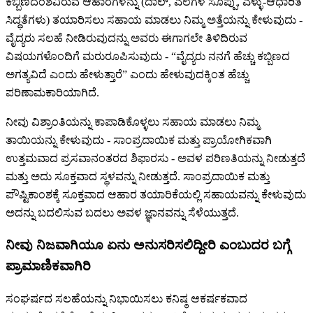
ಕಬ್ಬಿಣದಂಶವಿರುವ ಆಹಾರಗಳನ್ನು (ದಾಲ್, ಎಲೆಗಳ ಸೊಪ್ಪು, ಎಳ್ಳು-ಆಧಾರಿತ
ಸಿದ್ಧತೆಗಳು) ತಯಾರಿಸಲು ಸಹಾಯ ಮಾಡಲು ನಿಮ್ಮ ಅತ್ತೆಯನ್ನು ಕೇಳುವುದು -
ವೈದ್ಯರು ಸಲಹೆ ನೀಡಿರುವುದನ್ನು ಅವರು ಈಗಾಗಲೇ ತಿಳಿದಿರುವ
ವಿಷಯಗಳೊಂದಿಗೆ ಮರುರೂಪಿಸುವುದು - “ವೈದ್ಯರು ನನಗೆ ಹೆಚ್ಚು ಕಬ್ಬಿಣದ
ಅಗತ್ಯವಿದೆ ಎಂದು ಹೇಳುತ್ತಾರೆ” ಎಂದು ಹೇಳುವುದಕ್ಕಿಂತ ಹೆಚ್ಚು
ಪರಿಣಾಮಕಾರಿಯಾಗಿದೆ.
ನೀವು ವಿಶ್ರಾಂತಿಯನ್ನು ಕಾಪಾಡಿಕೊಳ್ಳಲು ಸಹಾಯ ಮಾಡಲು ನಿಮ್ಮ
ತಾಯಿಯನ್ನು ಕೇಳುವುದು - ಸಾಂಪ್ರದಾಯಿಕ ಮತ್ತು ಪ್ರಾಯೋಗಿಕವಾಗಿ
ಉತ್ತಮವಾದ ಪ್ರಸವಾನಂತರದ ಶಿಫಾರಸು - ಅವಳ ಪರಿಣತಿಯನ್ನು ನೀಡುತ್ತದೆ
ಮತ್ತು ಅದು ಸೂಕ್ತವಾದ ಸ್ಥಳವನ್ನು ನೀಡುತ್ತದೆ. ಸಾಂಪ್ರದಾಯಿಕ ಮತ್ತು
ಪೌಷ್ಟಿಕಾಂಶಕ್ಕೆ ಸೂಕ್ತವಾದ ಆಹಾರ ತಯಾರಿಕೆಯಲ್ಲಿ ಸಹಾಯವನ್ನು ಕೇಳುವುದು
ಅದನ್ನು ಬದಲಿಸುವ ಬದಲು ಅವಳ ಜ್ಞಾನವನ್ನು ಸೆಳೆಯುತ್ತದೆ.
ನೀವು ನಿಜವಾಗಿಯೂ ಏನು ಅನುಸರಿಸಲಿದ್ದೀರಿ ಎಂಬುದರ ಬಗ್ಗೆ
ಪ್ರಾಮಾಣಿಕವಾಗಿರಿ
ಸಂಘರ್ಷದ ಸಲಹೆಯನ್ನು ನಿಭಾಯಿಸಲು ಕನಿಷ್ಠ ಆಕರ್ಷಕವಾದ