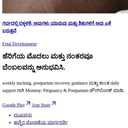
ಗರ್ಭದಲ್ಲಿ ಬಿಕ್ಕಳಿಕೆ: ಅವುಗಳು ಯಾವುವು ಮತ್ತು ಶಿಶುಗಳಿಗೆ ಅವು ಏಕೆ
ಬರುತ್ತವೆ
Fetal Development
ಹೆರಿಗೆಯ ಮೊದಲು ಮತ್ತು ನಂತರವೂ
ಬೆಂಬಲವನ್ನು ಅನುಭವಿಸಿ.
weekly tracking, postpartum recovery guidance ಮತ್ತು ಶಾಂತ daily
support ಗಾಗಿ Mommy: Pregnancy & Postpartum ಡೌನ್‌ಲೋಡ್ ಮಾಡಿ.
Google Play
App Store
ಮುಖಪುಟ
ಹಣ್ಣಿನ ಪೋಷಣೆಯ ಮಾರ್ಗದರ್ಶಿ