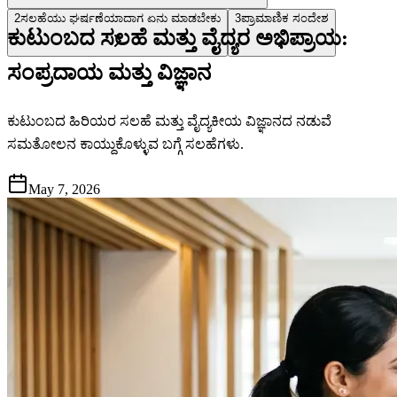
2
ಸಲಹೆಯು ಘರ್ಷಣೆಯಾದಾಗ ಏನು ಮಾಡಬೇಕು
3
ಪ್ರಾಮಾಣಿಕ ಸಂದೇಶ
ಕುಟುಂಬದ ಸಲಹೆ ಮತ್ತು ವೈದ್ಯರ ಅಭಿಪ್ರಾಯ:
ಸಂಪ್ರದಾಯ ಮತ್ತು ವಿಜ್ಞಾನ
ಕುಟುಂಬದ ಹಿರಿಯರ ಸಲಹೆ ಮತ್ತು ವೈದ್ಯಕೀಯ ವಿಜ್ಞಾನದ ನಡುವೆ
ಸಮತೋಲನ ಕಾಯ್ದುಕೊಳ್ಳುವ ಬಗ್ಗೆ ಸಲಹೆಗಳು.
May 7, 2026