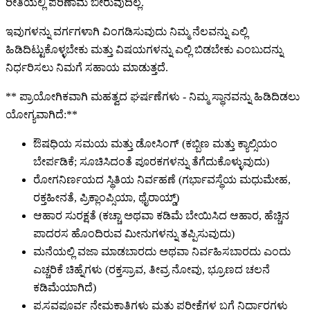
ರೀತಿಯಲ್ಲಿ ಪರಿಣಾಮ ಬೀರುವುದಿಲ್ಲ.
ಇವುಗಳನ್ನು ವರ್ಗಗಳಾಗಿ ವಿಂಗಡಿಸುವುದು ನಿಮ್ಮ ನೆಲವನ್ನು ಎಲ್ಲಿ
ಹಿಡಿದಿಟ್ಟುಕೊಳ್ಳಬೇಕು ಮತ್ತು ವಿಷಯಗಳನ್ನು ಎಲ್ಲಿ ಬಿಡಬೇಕು ಎಂಬುದನ್ನು
ನಿರ್ಧರಿಸಲು ನಿಮಗೆ ಸಹಾಯ ಮಾಡುತ್ತದೆ.
** ಪ್ರಾಯೋಗಿಕವಾಗಿ ಮಹತ್ವದ ಘರ್ಷಣೆಗಳು - ನಿಮ್ಮ ಸ್ಥಾನವನ್ನು ಹಿಡಿದಿಡಲು
ಯೋಗ್ಯವಾಗಿದೆ:**
ಔಷಧಿಯ ಸಮಯ ಮತ್ತು ಡೋಸಿಂಗ್ (ಕಬ್ಬಿಣ ಮತ್ತು ಕ್ಯಾಲ್ಸಿಯಂ
ಬೇರ್ಪಡಿಕೆ; ಸೂಚಿಸಿದಂತೆ ಪೂರಕಗಳನ್ನು ತೆಗೆದುಕೊಳ್ಳುವುದು)
ರೋಗನಿರ್ಣಯದ ಸ್ಥಿತಿಯ ನಿರ್ವಹಣೆ (ಗರ್ಭಾವಸ್ಥೆಯ ಮಧುಮೇಹ,
ರಕ್ತಹೀನತೆ, ಪ್ರಿಕ್ಲಾಂಪ್ಸಿಯಾ, ಥೈರಾಯ್ಡ್)
ಆಹಾರ ಸುರಕ್ಷತೆ (ಕಚ್ಚಾ ಅಥವಾ ಕಡಿಮೆ ಬೇಯಿಸಿದ ಆಹಾರ, ಹೆಚ್ಚಿನ
ಪಾದರಸ ಹೊಂದಿರುವ ಮೀನುಗಳನ್ನು ತಪ್ಪಿಸುವುದು)
ಮನೆಯಲ್ಲಿ ವಜಾ ಮಾಡಬಾರದು ಅಥವಾ ನಿರ್ವಹಿಸಬಾರದು ಎಂದು
ಎಚ್ಚರಿಕೆ ಚಿಹ್ನೆಗಳು (ರಕ್ತಸ್ರಾವ, ತೀವ್ರ ನೋವು, ಭ್ರೂಣದ ಚಲನೆ
ಕಡಿಮೆಯಾಗಿದೆ)
ಪ್ರಸವಪೂರ್ವ ನೇಮಕಾತಿಗಳು ಮತ್ತು ಪರೀಕ್ಷೆಗಳ ಬಗ್ಗೆ ನಿರ್ಧಾರಗಳು