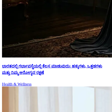
ಭಾರತದಲ್ಲಿ ಗರ್ಭಾವಸ್ಥೆಯಲ್ಲಿ ಕೆಲಸ ಮಾಡುವುದು: ಹಕ್ಕುಗಳು, ಒತ್ತಡಗಳು
ಮತ್ತು ನಿಮ್ಮ ಆರೋಗ್ಯದ ರಕ್ಷಣೆ
Health & Wellness