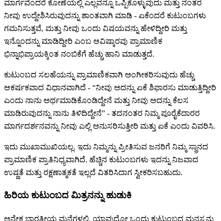
ಮಾರ್ಗವೆಂದರೆ ಕೋಣೆಯಲ್ಲಿ ಎಲ್ಲವನ್ನೂ ಒಪ್ಪಿಕೊಳ್ಳುವುದು ಮತ್ತು ನಂತರ
ನೀವು ಉದ್ದೇಶಿಸಿರುವುದನ್ನು ಶಾಂತವಾಗಿ ಮಾಡಿ - ಏಕೆಂದರೆ ಕುಟುಂಬಗಳು
ಗಮನಿಸುತ್ತವೆ, ಮತ್ತು ನೀವು ಒಂದು ವಿಷಯವನ್ನು ಹೇಳಿದ್ದೀರಿ ಮತ್ತು
ಇನ್ನೊಂದನ್ನು ಮಾಡಿದ್ದೀರಿ ಎಂಬ ಆವಿಷ್ಕಾರವು ಪ್ರಾಮಾಣಿಕ
ಭಿನ್ನಾಭಿಪ್ರಾಯಕ್ಕಿಂತ ನಂಬಿಕೆಗೆ ಹೆಚ್ಚು ಹಾನಿ ಮಾಡುತ್ತದೆ.
ಕುಟುಂಬದ ಸಲಹೆಯನ್ನು ಪ್ರಾಮಾಣಿಕವಾಗಿ ಅಂಗೀಕರಿಸುವುದು ಹೆಚ್ಚು
ಆಕರ್ಷಕವಾದ ವಿಧಾನವಾಗಿದೆ - “ನೀವು ಅದನ್ನು ಏಕೆ ಶಿಫಾರಸು ಮಾಡುತ್ತಿದ್ದೀರಿ
ಎಂದು ನಾನು ಅರ್ಥಮಾಡಿಕೊಂಡಿದ್ದೇನೆ ಮತ್ತು ನೀವು ಅದನ್ನು ಕೆಲಸ
ಮಾಡಿರುವುದನ್ನು ನಾನು ತಿಳಿದಿದ್ದೇನೆ” - ತದನಂತರ ನಿಮ್ಮ ಪೂರೈಕೆದಾರರ
ಮಾರ್ಗದರ್ಶನವನ್ನು ನೀವು ಎಲ್ಲಿ ಅನುಸರಿಸುತ್ತೀರಿ ಮತ್ತು ಏಕೆ ಎಂದು ವಿವರಿಸಿ.
ಇದು ಮುಖಾಮುಖಿಯಲ್ಲ. ಇದು ನಿಮ್ಮನ್ನು ಪ್ರೀತಿಸುವ ಜನರಿಗೆ ನಿಮ್ಮ ಸ್ಥಾನದ
ಪ್ರಾಮಾಣಿಕ ಪ್ರಾತಿನಿಧ್ಯವಾಗಿದೆ. ಹೆಚ್ಚಿನ ಕುಟುಂಬಗಳು ಇದನ್ನು ನಿಜವಾದ
ಉಷ್ಣತೆ ಮತ್ತು ರಕ್ಷಣಾತ್ಮಕತೆ ಇಲ್ಲದೆ ವಿತರಿಸಿದಾಗ ಸ್ವೀಕರಿಸಬಹುದು.
ಹಿರಿಯ ಕುಟುಂಬದ ಮಿತ್ರನನ್ನು ಹುಡುಕಿ
ಅನೇಕ ಭಾರತೀಯ ಮನೆಗಳಲ್ಲಿ, ಯಾವುದೋ ಒಂದು ಕುಟುಂಬದ ಮನಸ್ಸನ್ನು