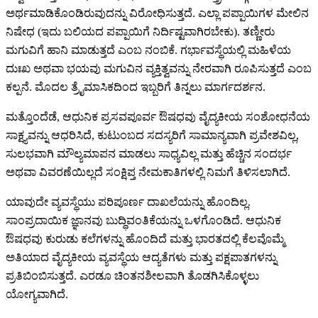
ಅರ್ಥಮಾಡಿಕೊಂಡಿರುವುದನ್ನು ವಿರೋಧಿಸುತ್ತದೆ. ಎಲ್ಲಾ ಪಪ್ಪಾಯಿಗಳ ಮೇಲಿನ
ನಿಷೇಧ (ಇದು ಬಲಿಯದ ಪಪ್ಪಾಯಿಗೆ ನಿರ್ದಿಷ್ಟವಾಗಿರಬೇಕು). ತಣ್ಣೀರು
ಮಗುವಿಗೆ ಹಾನಿ ಮಾಡುತ್ತದೆ ಎಂಬ ನಂಬಿಕೆ. ಗರ್ಭಾವಸ್ಥೆಯಲ್ಲಿ ಮಹಿಳೆಯ
ದುಃಖ ಅಥವಾ ಭಯವು ಮಗುವಿನ ವ್ಯಕ್ತಿತ್ವವನ್ನು ನೇರವಾಗಿ ರೂಪಿಸುತ್ತದೆ ಎಂಬ
ಕಲ್ಪನೆ. ಮೊದಲ ತ್ರೈಮಾಸಿಕದಿಂದ ಇಬ್ಬರಿಗೆ ತಿನ್ನಲು ಮಾರ್ಗದರ್ಶನ.
ಮತ್ತೊಂದೆಡೆ, ಆಧುನಿಕ ಪ್ರಸವಪೂರ್ವ ಔಷಧವು ವೈದ್ಯಕೀಯ ಸಂಶೋಧನೆಯ
ಸಾಕ್ಷ್ಯವನ್ನು ಆಧರಿಸಿದೆ, ಕುಟುಂಬದ ಸದಸ್ಯರಿಗೆ ಸಾಮಾನ್ಯವಾಗಿ ಪ್ರವೇಶವಿಲ್ಲ,
ಸುಲಭವಾಗಿ ಮೌಲ್ಯಮಾಪನ ಮಾಡಲು ಸಾಧ್ಯವಿಲ್ಲ ಮತ್ತು ಹೆಚ್ಚಿನ ಸಂದರ್ಭ
ಅಥವಾ ವಿವರಣೆಯಿಲ್ಲದೆ ಸಂಕ್ಷಿಪ್ತ ನೇಮಕಾತಿಗಳಲ್ಲಿ ನಿಮಗೆ ತಿಳಿಸಲಾಗಿದೆ.
ಯಾವುದೇ ವ್ಯವಸ್ಥೆಯು ಪರಿಪೂರ್ಣ ದಾಖಲೆಯನ್ನು ಹೊಂದಿಲ್ಲ.
ಸಾಂಪ್ರದಾಯಿಕ ಜ್ಞಾನವು ಬುದ್ಧಿವಂತಿಕೆಯನ್ನು ಒಳಗೊಂಡಿದೆ. ಆಧುನಿಕ
ಔಷಧವು ಕುರುಡು ಕಲೆಗಳನ್ನು ಹೊಂದಿದೆ ಮತ್ತು ಭಾರತದಲ್ಲಿ ಕೆಲವೊಮ್ಮೆ
ಅತಿಯಾದ ವೈದ್ಯಕೀಯ ವ್ಯವಸ್ಥೆಯ ಆದ್ಯತೆಗಳು ಮತ್ತು ಪಕ್ಷಪಾತಗಳನ್ನು
ಪ್ರತಿಬಿಂಬಿಸುತ್ತದೆ. ಎರಡೂ ಚಿಂತನಶೀಲವಾಗಿ ತೊಡಗಿಸಿಕೊಳ್ಳಲು
ಯೋಗ್ಯವಾಗಿದೆ.