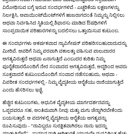
ವಿರೋಧಿಸುವ ಬಗ್ಗೆ ಇರುವ ಸಂದರ್ಭಗಳಿವೆ - ಎಚ್ಚರಿಕೆಯ ಲಕ್ಷಣಗಳನ್ನು
ನಿರ್ಲಕ್ಷಿಸಿ, ಅಪಾಯಿಂಟ್‌ಮೆಂಟ್‌ಗಳಿಗೆ ಹಾಜರಾಗದಂತೆ ನಿಮ್ಮನ್ನು ನಿಲ್ಲಿಸಲು
ಅಥವಾ ನಿರ್ವಹಿಸಿದ ಸ್ಥಿತಿಯಲ್ಲಿ ಶಿಫಾರಸು ಮಾಡಿದ ಔಷಧಿಗಳಿಗೆ
ಸಾಂಪ್ರದಾಯಿಕ ಪರಿಹಾರಗಳನ್ನು ಬದಲಿಸಲು ಒತ್ತಾಯಿಸುವ ಕುಟುಂಬ.
ಈ ಸಂದರ್ಭಗಳು ಆಕರ್ಷಕವಾದ ನ್ಯಾವಿಗೇಷನ್ ಪರಿಹರಿಸಬಹುದಾದುದನ್ನು
ಮೀರಿವೆ. ಅವರಿಗೆ ನಿಮ್ಮ ಪರವಾಗಿ ವಕಾಲತ್ತು ವಹಿಸುವ ಪಾಲುದಾರರ
ಅಗತ್ಯವಿರುತ್ತದೆ ಅಥವಾ ಏನಾಗುತ್ತಿದೆ ಎಂಬುದರ ಕುರಿತು ನಿಮ್ಮ
ಪೂರೈಕೆದಾರರೊಂದಿಗೆ ನೇರ ಸಂವಾದದ ಅಗತ್ಯವಿರುತ್ತದೆ, ಆದ್ದರಿಂದ ಅವರು
ಸೂಕ್ತವಾದರೆ ಕುಟುಂಬದೊಂದಿಗೆ ಸಂವಾದ ನಡೆಸಬಹುದು, ಅಥವಾ -
ವಿಪರೀತ ಸಂದರ್ಭಗಳಲ್ಲಿ - ನಿಮ್ಮ ವೈದ್ಯಕೀಯ ಆರೈಕೆಯು ರಾಜಿಯಾಗುತ್ತಿದೆ
ಎಂದು ಹೆಸರಿಸಲು ಇಚ್ಛೆ.
ಹೆಚ್ಚಿನ ಕುಟುಂಬಗಳು, ಆಧುನಿಕ ವೈದ್ಯಕೀಯ ಮಾರ್ಗದರ್ಶನವನ್ನು
ಒಪ್ಪದವರೂ ಸಹ, ಅಂತಿಮವಾಗಿ ನೀವು ಮತ್ತು ಮಗು ಚೆನ್ನಾಗಿರಬೇಕೆಂದು
ಬಯಸುತ್ತಾರೆ. ಆ ಪದಗಳಲ್ಲಿ ವೈದ್ಯಕೀಯ ಆರೈಕೆಯ ಅಗತ್ಯವನ್ನು
ರೂಪಿಸುವುದು - “ನಾವಿಬ್ಬರೂ ಸುರಕ್ಷಿತವಾಗಿರಲು ನಾನು ಇದನ್ನು
ಮಾಡುತ್ತಿದ್ದೇನೆ” - ಸಾಮಾನ್ಯವಾಗಿ ಅಧಿಕಾರಕ್ಕೆ ಯಾವುದೇ ಮನವಿಗಿಂತ ಹೆಚ್ಚು