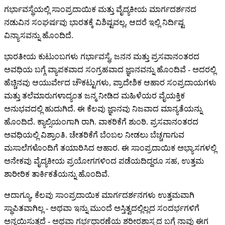
ಗರ್ಭಾವಸ್ಥೆಯಲ್ಲಿ ಸಾಂಪ್ರದಾಯಿಕ ಮತ್ತು ವೈದ್ಯಕೀಯ ಮಾರ್ಗದರ್ಶನದ
ನಡುವಿನ ಸಂಘರ್ಷವು ಭಾರತಕ್ಕೆ ವಿಶಿಷ್ಟವಲ್ಲ, ಆದರೆ ಇಲ್ಲಿ ನಿರ್ದಿಷ್ಟ
ವಿನ್ಯಾಸವನ್ನು ಹೊಂದಿದೆ.
ಭಾರತೀಯ ಕುಟುಂಬಗಳು ಗರ್ಭಾವಸ್ಥೆ, ಜನನ ಮತ್ತು ಪ್ರಸವಾನಂತರದ
ಅವಧಿಯ ಬಗ್ಗೆ ವ್ಯಾಪಕವಾದ ಸಂಗ್ರಹವಾದ ಜ್ಞಾನವನ್ನು ಹೊಂದಿವೆ - ಅದರಲ್ಲಿ
ಹೆಚ್ಚಿನವು ಆಯುರ್ವೇದ ಚೌಕಟ್ಟುಗಳು, ಪ್ರಾದೇಶಿಕ ಆಹಾರ ಸಂಪ್ರದಾಯಗಳು
ಮತ್ತು ತಲೆಮಾರುಗಳಾದ್ಯಂತ ಜನ್ಮ ನೀಡಿದ ಮಹಿಳೆಯರ ವೈಯಕ್ತಿಕ
ಅನುಭವದಲ್ಲಿ ಹುದುಗಿದೆ. ಈ ಕೆಲವು ಜ್ಞಾನವು ನಿಜವಾದ ಮಾನ್ಯತೆಯನ್ನು
ಹೊಂದಿದೆ. ಕ್ಯಾಲ್ಸಿಯಂಗಾಗಿ ರಾಗಿ. ವಾಕರಿಕೆಗೆ ಶುಂಠಿ. ಪ್ರಸವಾನಂತರದ
ಅವಧಿಯಲ್ಲಿ ವಿಶ್ರಾಂತಿ. ಚೇತರಿಕೆಗೆ ಬೆಂಬಲ ನೀಡಲು ಬೆಚ್ಚಗಾಗುವ
ಮಸಾಲೆಗಳೊಂದಿಗೆ ತಯಾರಿಸಿದ ಆಹಾರ. ಈ ಸಾಂಪ್ರದಾಯಿಕ ಅಭ್ಯಾಸಗಳಲ್ಲಿ
ಅನೇಕವು ವೈದ್ಯಕೀಯ ಪ್ರಯೋಗಗಳಿಂದ ಪಡೆಯದಿದ್ದರೂ ಸಹ, ಉತ್ತಮ
ಶಾರೀರಿಕ ತಾರ್ಕಿಕತೆಯನ್ನು ಹೊಂದಿವೆ.
ಆದಾಗ್ಯೂ, ಕೆಲವು ಸಾಂಪ್ರದಾಯಿಕ ಮಾರ್ಗದರ್ಶನಗಳು ಉತ್ತಮವಾಗಿ
ಸ್ಥಾಪಿತವಾಗಿಲ್ಲ - ಅಥವಾ ಇನ್ನು ಮುಂದೆ ಅಸ್ತಿತ್ವದಲ್ಲಿಲ್ಲದ ಸಂದರ್ಭಗಳಿಗೆ
ಅನ್ವಯಿಸುತ್ತದೆ - ಅಥವಾ ಗರ್ಭಧಾರಣೆಯ ಶರೀರಶಾಸ್ತ್ರದ ಬಗ್ಗೆ ನಾವು ಈಗ