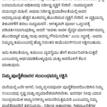
ಬದಲಾಯಿಸುವ ಅಧಿಕಾರವು ನಿರ್ದಿಷ್ಟ ವ್ಯಕ್ತಿಗೆ ಸೇರಿದೆ - ಸಾಮಾನ್ಯವಾಗಿ
ವಯಸ್ಸಾದ ಮಹಿಳೆ, ಅಥವಾ ನಿರ್ದಿಷ್ಟ ಕ್ರಿಯಾಶೀಲತೆಯಲ್ಲಿ ಅವರ
ಅಭಿಪ್ರಾಯವು ಹೆಚ್ಚಿನ ತೂಕವನ್ನು ಹೊಂದಿರುವ ವ್ಯಕ್ತಿಗೆ ಸೇರಿದೆ. ಆ ವ್ಯಕ್ತಿಯನ್ನು
ತಿಳುವಳಿಕೆಗೆ ತರಲು ಸಾಧ್ಯವಾದರೆ - ಅಗತ್ಯವಾಗಿ ಪೂರ್ಣ ಒಪ್ಪಂದಕ್ಕೆ
ಪರಿವರ್ತಿಸಲಾಗುವುದಿಲ್ಲ, ಆದರೆ “ಅವಳು ಅವಳ ವೈದ್ಯರ ಮಾರ್ಗದರ್ಶನವನ್ನು
ಹೊಂದಿದ್ದಾಳೆ ಮತ್ತು ನಾವು ಅದನ್ನು ಗೌರವಿಸಬೇಕು” ಎಂಬ ಸ್ಥಾನಕ್ಕೆ - ಅವರು
ನಿಮ್ಮನ್ನು ಕುಟುಂಬದಲ್ಲಿ ಹೆಚ್ಚು ನಿರಂತರ ಕಾಮೆಂಟರ್ಸ್‌ನಿಂದ ರಕ್ಷಿಸಬಹುದು.
ಇದು ಕುಶಲತೆಯಲ್ಲ. ಕುಟುಂಬ ವ್ಯವಸ್ಥೆಯು ಹೇಗೆ ಕಾರ್ಯನಿರ್ವಹಿಸುತ್ತದೆ
ಎಂಬುದನ್ನು ಅರ್ಥಮಾಡಿಕೊಳ್ಳುವುದು ಮತ್ತು ಅದರೊಳಗೆ ಕೆಲಸ
ಮಾಡುವುದು.
ನಿಮ್ಮ ಪೂರೈಕೆದಾರರ ಸಂಬಂಧವನ್ನು ರಕ್ಷಿಸಿ
ಮನೆಯಲ್ಲಿ ಏನೇ ಆಗಲಿ, ನಿಮ್ಮ ಪ್ರಸವಪೂರ್ವ ಪೂರೈಕೆದಾರರೊಂದಿಗಿನ ನಿಮ್ಮ
ಸಂಬಂಧವು ಸ್ಪಷ್ಟ ಮತ್ತು ಪ್ರಾಮಾಣಿಕವಾಗಿರಬೇಕು. ಇದರರ್ಥ ನೀವು ಯಾವ
ಸಾಂಪ್ರದಾಯಿಕ ಅಭ್ಯಾಸಗಳನ್ನು ಅನುಸರಿಸುತ್ತಿರುವಿರಿ ಎಂಬುದನ್ನು ನಿಮ್ಮ
ಪೂರೈಕೆದಾರರಿಗೆ ತಿಳಿಸುವುದು - ನಿರ್ದಿಷ್ಟ ಆಹಾರಗಳು, ಗಿಡಮೂಲಿಕೆಗಳ