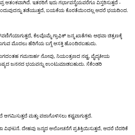
ೀವ್ರ ಆತಂಕವಾಗಿದೆ. ಇತರರಿಗೆ ಇದು ಗರ್ಭಾವಸ್ಥೆಯವರೆಗೂ ವಿಸ್ತರಿಸುತ್ತದೆ -
ನು ಹೊಂದುವುದನ್ನು ತಡೆಯುತ್ತದೆ, ಬಯಕೆಯ ಕೊರತೆಯಿಂದಲ್ಲ ಆದರೆ ಭಯದಿಂದ.
ೆಯಾಗುತ್ತದೆ, ಕೆಲವೊಮ್ಮೆ ಗ್ರಾಫಿಕ್ ಜನ್ಮ ಖಾತೆಗಳು ಅಥವಾ ಚಿತ್ರಣಕ್ಕೆ
ಾಗುವ ಮೊದಲು ಹೆರಿಗೆಯ ಬಗ್ಗೆ ಆಸಕ್ತಿ ಹೊಂದಿರಬಹುದು.
ಹಿಸಲಾಗದಂತಹ ಗಮನಾರ್ಹ ನೋವು, ನಿಯಂತ್ರಣದ ನಷ್ಟ, ವೈದ್ಯಕೀಯ
ಭವಿಷ್ಯದ ಜನನದ ಭಯವನ್ನು ಉಂಟುಮಾಡಬಹುದು. ಸೆಕೆಂಡರಿ
 ಆಗಮಿಸುತ್ತದೆ ಮತ್ತು ವಜಾಗೊಳಿಸಲು ಕಷ್ಟವಾಗುತ್ತದೆ.
ಘಟನೆ. ದೇಹವು ಜನ್ಮದ ಆಲೋಚನೆಗೆ ಪ್ರತಿಕ್ರಿಯಿಸುತ್ತದೆ, ಆದರೆ ಬೆದರಿಕೆ