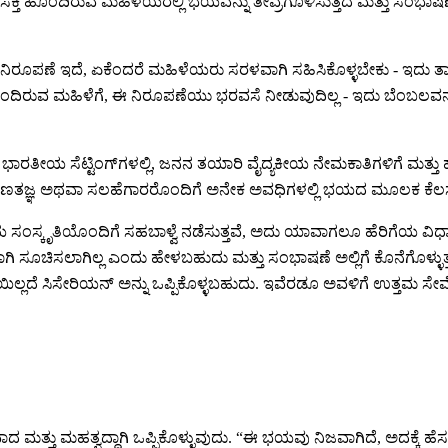
ಆಸಕ್ತಿ ಹೊಂದಿರುವ ಮಹಿಳೆಯರಲ್ಲಿ ಭಯವನ್ನು ತೀವ್ರಗೊಳಿಸುತ್ತದೆ ಮತ್ತ
ಕ ನಿರೂಪಣೆ ಇದೆ, ಏಕೆಂದರೆ ಮಹಿಳೆಯರು ಸರಳವಾಗಿ ಸಹಿಸಿಕೊಳ್ಳಬೇಕು - ಇದು ತಾ
ುವ ಮಹಿಳೆಗೆ, ಈ ನಿರೂಪಣೆಯು ಭರವಸೆ ನೀಡುವುದಿಲ್ಲ - ಇದು ಬೆಂಬಲವನ್ನು ಪಡೆ
ತೀಯ ಸೆಟ್ಟಿಂಗ್‌ಗಳಲ್ಲಿ, ಜನನ ತಯಾರಿ ವೈದ್ಯಕೀಯ ನೇಮಕಾತಿಗಳಿಗೆ ಮತ್ತು ಹೆಚ್ಚ
ಿಕ್ಷಣತಜ್ಞ ಅಥವಾ ಸಲಹೆಗಾರರೊಂದಿಗೆ ಅನೇಕ ಅವಧಿಗಳಲ್ಲಿ ಭಯದ ಮೂಲಕ ಕೆಲಸ ಮ
ೀಯ ಸಂಸ್ಕೃತಿಯೊಂದಿಗೆ ಸಹಬಾಳ್ವೆ ನಡೆಸುತ್ತವೆ, ಅದು ಯಾವಾಗಲೂ ಹೆರಿಗೆಯ ವಿ
ಗಿ ಸೂಚಿಸಲಾಗಿಲ್ಲ ಎಂದು ಹೇಳಬಹುದು ಮತ್ತು ಸಂಭಾಷಣೆ ಅಲ್ಲಿಗೆ ಕೊನೆಗೊಳ್ಳು
ೆ ಸಿಸೇರಿಯನ್ ಅನ್ನು ಒಪ್ಪಿಕೊಳ್ಳಬಹುದು. ಇವೆರಡೂ ಅವಳಿಗೆ ಉತ್ತಮ ಸೇವೆಯ
 ಮಹತ್ವದ್ದಾಗಿ ಒಪ್ಪಿಕೊಳ್ಳುವುದು. “ಈ ಭಯವು ನಿಜವಾಗಿದೆ, ಅದಕ್ಕೆ ಹೆಸರಿ