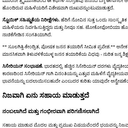
ಮೂರನೇ ತ್ರೈಮಾಸಿಕದಿಂದ ಈ ಕಥೆಗಳ ಸಂಗ್ರಹವು ಜನನದ ಬಗ್ಗೆ ಈಗಾಗಲೇ 
ಹೊಂದಿರುವ ಮಹಿಳೆಯರಿಗೆ ವಿಶೇಷವಾಗಿ ದುಃಖವನ್ನುಂಟುಮಾಡುತ್ತದೆ.
ಸ್ಟೊಯಿಕ್ ಸಹಿಷ್ಣುತೆಯ ನಿರೀಕ್ಷೆಗಳು.
ಹೆರಿಗೆ ನೋವಿನ ಸುತ್ತ ಒಂದು ಸಾಂಸ್ಕೃತಿ
ಮಹಿಳೆಯರು ನಿರ್ವಹಿಸುತ್ತಿದ್ದರು ಮತ್ತು ನೀವೂ ಸಹ. ಟೋಕೋಫೋಬಿಯಾ ಹೊಂದಿರ
ನಾಚಿಕೆಗೇಡಿನ ಸಂಗತಿಯಾಗಿದೆ.
** ಸೂಲಗಿತ್ತಿ-ಕೇಂದ್ರಿತ, ಪೋಷಕ ಜನನ ತಯಾರಿಗೆ ಸೀಮಿತ ಪ್ರವೇಶ.** ಅನೇಕ ಭಾರ
ಮಾನಸಿಕವಾಗಿ ತಿಳುವಳಿಕೆಯುಳ್ಳ ಜನನ ತಯಾರಿಕೆಯ ವಿಧವು - ನುರಿತ ಜನ್ಮ ಶ
ಸಿಸೇರಿಯನ್ ಸಂಭಾಷಣೆ.
ಭಾರತದಲ್ಲಿ, ಹೆಚ್ಚಿನ ಸಿಸೇರಿಯನ್ ದರಗಳು ವೈದ್ಯಕ
ಕಾರಣದಿಂದ ಸಿಸೇರಿಯನ್ ಗಾಗಿ ವಿನಂತಿಯನ್ನು ಎತ್ತುವ ಮಹಿಳೆಗೆ ವೈದ್ಯಕೀಯವಾ
ಭಾವನೆಯನ್ನು ಬದಲಾಯಿಸಬಹುದೇ ಎಂಬುದರ ಕುರಿತು ಯಾವುದೇ ಅನ್ವೇಷಣೆಯಿಲ್ಲದ
ನಿಜವಾಗಿ ಏನು ಸಹಾಯ ಮಾಡುತ್ತದೆ
ನಂಬಲಾಗಿದೆ ಮತ್ತು ಗಂಭೀರವಾಗಿ ಪರಿಗಣಿಸಲಾಗಿದೆ
ಸಹಾಯ ಮಾಡುವ ಮೊದಲ ಮತ್ತು ಪ್ರಮುಖ ವಿಷಯವೆಂದರೆ ಭಯವನ್ನು ನಿಜವಾದ ಮತ್ತು