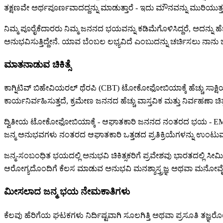
ತಕ್ಷಣವೇ ಅರ್ಥಪೂರ್ಣವಾದದ್ದನ್ನು ಮಾಡುತ್ತಾರೆ - ಇದು ಮೌನವನ್ನು ಮುರಿಯುತ್ತದೆ 
ನಿಮ್ಮ ಪೂರೈಕೆದಾರರು ನಿಮ್ಮ ಜನನದ ಭಯವನ್ನು ಕಡಿಮೆಗೊಳಿಸಿದ್ದರೆ, ಅದನ್ನು ಹ
ಅನುಭವಿಸುತ್ತಿದ್ದೇನೆ. ಯಾವ ಬೆಂಬಲ ಲಭ್ಯವಿದೆ ಎಂಬುದನ್ನು ಚರ್ಚಿಸಲು ನಾನು 
ಮಾತನಾಡುವ ಚಿಕಿತ್ಸೆ
ಕಾಗ್ನಿಟಿವ್ ಬಿಹೇವಿಯರಲ್ ಥೆರಪಿ (CBT) ಟೋಕೋಫೋಬಿಯಾಕ್ಕೆ ಹೆಚ್ಚು ಸಾಕ
ಕಾರ್ಯನಿರ್ವಹಿಸುತ್ತದೆ, ಕ್ರಮೇಣ ಜನನದ ಹೆಚ್ಚು ವಾಸ್ತವಿಕ ಮತ್ತು ನಿರ್ವಹಣಾ ಚಿತ್ರವ
ದ್ವಿತೀಯ ಟೋಕೋಫೋಬಿಯಾಕ್ಕೆ - ಆಘಾತಕಾರಿ ಜನನದ ನಂತರದ ಭಯ - EMDR (ಕಣ
ಜನ್ಮ ಅನುಭವಗಳು ನಂತರದ ಆಘಾತಕಾರಿ ಒತ್ತಡದ ಪ್ರತಿಕ್ರಿಯೆಗಳನ್ನು ಉಂಟುಮಾಡಬಹು
ಜನ್ಮ-ಸಂಬಂಧಿತ ಭಯದಲ್ಲಿ ಅನುಭವಿ ಚಿಕಿತ್ಸಕರಿಗೆ ಪ್ರವೇಶವು ಭಾರತದಲ್ಲಿ ಸೀಮಿತ
ಆರೋಗ್ಯದೊಂದಿಗೆ ಕೆಲಸ ಮಾಡುವ ಅನುಭವಿ ಮನಶ್ಶಾಸ್ತ್ರಜ್ಞ ಅಥವಾ ಮನೋವೈದ್
ಮೀಸಲಾದ ಜನ್ಮ ಭಯ ನೇಮಕಾತಿಗಳು
ಕೆಲವು ಹೆರಿಗೆಯ ಘಟಕಗಳು ನಿರ್ದಿಷ್ಟವಾಗಿ ಸೂಲಗಿತ್ತಿ ಅಥವಾ ಪ್ರಸೂತಿ ತಜ್ಞ