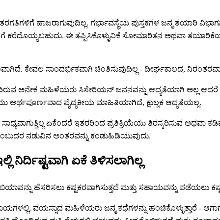
ಗಳಿಗೆ ಹಾಜರಾಗುವುದಿಲ್ಲ. ಗರ್ಭಾವಸ್ಥೆಯ ಪುಸ್ತಕಗಳ ಜನ್ಮ ತಯಾರಿ ವಿಭಾಗಗಳನ್
ಿಕರ ಕಡೆಗೆ ಕರೆದೊಯ್ಯಬಹುದು. ಈ ತಪ್ಪಿಸಿಕೊಳ್ಳುವಿಕೆ ಸೋಮಾರಿತನ ಅಥವಾ 
ದೆ. ಕೇವಲ ಸಾಂದರ್ಭಿಕವಾಗಿ ಚಿಂತಿಸುವುದಿಲ್ಲ - ದೀರ್ಘಕಾಲದ, ನಿರಂತರವಾಗಿ 
ನೇಕ ಮಹಿಳೆಯರು ಸಿಸೇರಿಯನ್ ಜನನವನ್ನು ಆದ್ಯತೆಯಾಗಿ ಅಲ್ಲ ಆದರೆ ಅಸಹನ
ಯು ಅರ್ಥಪೂರ್ಣವಾದ ವೈದ್ಯಕೀಯ ಮಾಹಿತಿಯಾಗಿದೆ, ಕ್ಷುಲ್ಲಕ ಆದ್ಯತೆಯಲ್ಲ.
ು ಸಾಧ್ಯವಾಗುತ್ತಿಲ್ಲ ಏಕೆಂದರೆ ಇತರರಿಂದ ಪ್ರತಿಕ್ರಿಯೆಯು ತಿರಸ್ಕರಿಸುವ ಅಥ
ದೆ ಎಂಬುದರ ನಡುವಿನ ಅಂತರವನ್ನು ಕಂಡುಹಿಡಿಯುವುದು.
್ದಿಷ್ಟವಾಗಿ ಏಕೆ ತಿಳಿಸಲಾಗಿಲ್ಲ
ನ್ನು ಹೆಸರಿಸಲು ಕಷ್ಟಕರವಾಗಿಸುತ್ತದೆ ಮತ್ತು ಸಹಾಯವನ್ನು ಪಡೆಯಲು ಕಷ್ಟವ
್ಲಿ, ವಯಸ್ಸಾದ ಮಹಿಳೆಯರು ಜನ್ಮ ಕಥೆಗಳನ್ನು ಹಂಚಿಕೊಳ್ಳುತ್ತಾರೆ - ಆಗಾಗ್ಗೆ ಸಚಿ