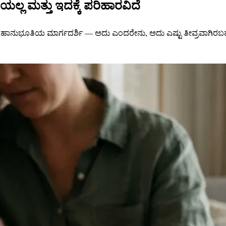
ಲ ಮತ್ತು ಇದಕ್ಕೆ ಪರಿಹಾರವಿದೆ
ಹಾನುಭೂತಿಯ ಮಾರ್ಗದರ್ಶಿ — ಅದು ಎಂದರೇನು, ಅದು ಎಷ್ಟು ತೀವ್ರವಾಗಿರಬಹು