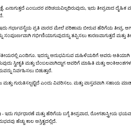
ಿರೀಕ್ಷೆ, ಏನಾಗುತ್ತದೆ ಎಂಬುದರ ಪರಿಚಯವಿಲ್ಲದಿರುವುದು, ಇದು ತೀವ್ರವಾದ ದೈಹಿ
ೆ.
ರ್ಭಾವಸ್ಥೆಯ ಪ್ರತಿ ವಾರದ ಮೇಲೆ ಪರಿಣಾಮ ಬೀರುವ ಹೆರಿಗೆಯ ತೀವ್ರ, ಆಗಾಗ್ಗೆ 
್ನು ಸಂಪೂರ್ಣವಾಗಿ ಗರ್ಭಿಣಿಯಾಗುವುದನ್ನು ತಪ್ಪಿಸಲು ಕಾರಣವಾಗುತ್ತದೆ ಮತ್ತು
್ತು ಭಾರತೀಯರಲ್ಲಿ ಎಂದಿಗೂ. ಇದನ್ನು ಅನುಭವಿಸುವ ಮಹಿಳೆಯರಿಗೆ ಅವರು ಅತಿಯಾಗಿ ಪ್ರತ
ಿರುವುದು ಸ್ವೀಕೃತಿ ಮತ್ತು ಬೆಂಬಲವಾಗಿದ್ದಾಗ ಅವರಿಗೆ ಮಾಹಿತಿ ಮತ್ತು ಅಂಕಿಅಂಶಗಳ
ನು ನಿರ್ವಹಿಸಲು ಬಿಡುತ್ತಾರೆ.
ತ್ತು ಗುರುತಿಸಲ್ಪಟ್ಟಿದೆ ಎಂದು ವಿವರಿಸಲು. ಮತ್ತು ವಾಸ್ತವವಾಗಿ ಸಹಾಯ ಮ
ಗರ್ಭಧಾರಣೆ ಮತ್ತು ಹೆರಿಗೆಯ ಬಗ್ಗೆ ತೀವ್ರವಾದ, ರೋಗಶಾಸ್ತ್ರೀಯ ಭಯವಾಗಿದೆ. 
ವವು ಹೆಚ್ಚು ಕಾಲ ಅಸ್ತಿತ್ವದಲ್ಲಿದೆ.