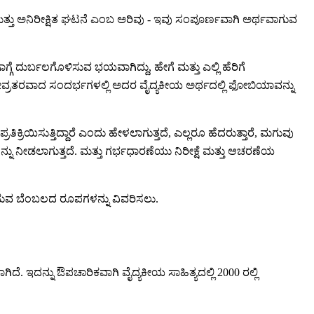
ಕ ಮತ್ತು ಅನಿರೀಕ್ಷಿತ ಘಟನೆ ಎಂಬ ಅರಿವು - ಇವು ಸಂಪೂರ್ಣವಾಗಿ ಅರ್ಥವಾಗುವ
ದುರ್ಬಲಗೊಳಿಸುವ ಭಯವಾಗಿದ್ದು, ಹೇಗೆ ಮತ್ತು ಎಲ್ಲಿ ಹೆರಿಗೆ
 ತೀವ್ರತರವಾದ ಸಂದರ್ಭಗಳಲ್ಲಿ ಅದರ ವೈದ್ಯಕೀಯ ಅರ್ಥದಲ್ಲಿ ಫೋಬಿಯಾವನ್ನು
ಿಕ್ರಿಯಿಸುತ್ತಿದ್ದಾರೆ ಎಂದು ಹೇಳಲಾಗುತ್ತದೆ, ಎಲ್ಲರೂ ಹೆದರುತ್ತಾರೆ, ಮಗುವು
ನ್ನು ನೀಡಲಾಗುತ್ತದೆ. ಮತ್ತು ಗರ್ಭಧಾರಣೆಯು ನಿರೀಕ್ಷೆ ಮತ್ತು ಆಚರಣೆಯ
ಾಡುವ ಬೆಂಬಲದ ರೂಪಗಳನ್ನು ವಿವರಿಸಲು.
ಇದನ್ನು ಔಪಚಾರಿಕವಾಗಿ ವೈದ್ಯಕೀಯ ಸಾಹಿತ್ಯದಲ್ಲಿ 2000 ರಲ್ಲಿ