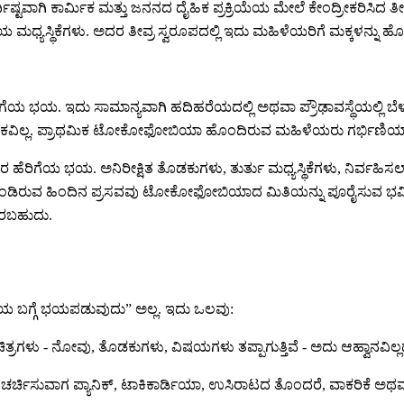
ಿರ್ದಿಷ್ಟವಾಗಿ ಕಾರ್ಮಿಕ ಮತ್ತು ಜನನದ ದೈಹಿಕ ಪ್ರಕ್ರಿಯೆಯ ಮೇಲೆ ಕೇಂದ್ರೀಕರಿಸಿದ ತ
ಯ ಮಧ್ಯಸ್ಥಿಕೆಗಳು. ಅದರ ತೀವ್ರ ಸ್ವರೂಪದಲ್ಲಿ ಇದು ಮಹಿಳೆಯರಿಗೆ ಮಕ್ಕಳನ್
ಯ ಭಯ. ಇದು ಸಾಮಾನ್ಯವಾಗಿ ಹದಿಹರೆಯದಲ್ಲಿ ಅಥವಾ ಪ್ರೌಢಾವಸ್ಥೆಯಲ್ಲಿ ಬೆಳವಣಿಗ
ಪ್ರಚೋದಕವಿಲ್ಲ. ಪ್ರಾಥಮಿಕ ಟೋಕೋಫೋಬಿಯಾ ಹೊಂದಿರುವ ಮಹಿಳೆಯರು ಗರ್ಭಿಣಿಯ
ಹೆರಿಗೆಯ ಭಯ. ಅನಿರೀಕ್ಷಿತ ತೊಡಕುಗಳು, ತುರ್ತು ಮಧ್ಯಸ್ಥಿಕೆಗಳು, ನಿರ್ವ
 ಒಳಗೊಂಡಿರುವ ಹಿಂದಿನ ಪ್ರಸವವು ಟೋಕೋಫೋಬಿಯಾದ ಮಿತಿಯನ್ನು ಪೂರೈಸುವ 
ಿರಬಹುದು.
 ಬಗ್ಗೆ ಭಯಪಡುವುದು” ಅಲ್ಲ. ಇದು ಒಲವು:
ರಗಳು - ನೋವು, ತೊಡಕುಗಳು, ವಿಷಯಗಳು ತಪ್ಪಾಗುತ್ತಿವೆ - ಅದು ಆಹ್ವಾನವಿಲ್ಲದೆ
ಿಸುವಾಗ ಪ್ಯಾನಿಕ್, ಟಾಕಿಕಾರ್ಡಿಯಾ, ಉಸಿರಾಟದ ತೊಂದರೆ, ವಾಕರಿಕೆ ಅಥವಾ ವಿ