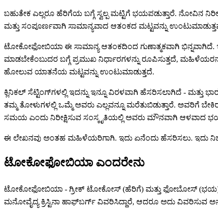
ಬಹುತೇಕ ಎಲ್ಲರೂ ಹೆರಿಗೆಯ ಬಗ್ಗೆ ಸ್ವಲ್ಪ ಮಟ್ಟಿಗೆ ಭಯಪಡುತ್ತಾರೆ. ನೋವಿನ ನ
ಮತ್ತು ಸಂಪೂರ್ಣವಾಗಿ ಸಾಮಾನ್ಯವಾದ ಆತಂಕದ ಮಟ್ಟವನ್ನು ಉಂಟುಮಾಡುತ್ತವ
ಟೋಕೋಫೋಬಿಯಾ ಈ ಸಾಮಾನ್ಯ ಆತಂಕದಿಂದ ಗುಣಾತ್ಮಕವಾಗಿ ಭಿನ್ನವಾಗಿದೆ. ಇದು ಗ
ಮಾಡಬೇಕೆಂಬುದರ ಬಗ್ಗೆ ಪ್ರಮುಖ ನಿರ್ಧಾರಗಳನ್ನು ರೂಪಿಸುತ್ತದೆ, ಮಹಿಳೆಯರನ
ಹೋಲುವ ಯಾತನೆಯ ಮಟ್ಟವನ್ನು ಉಂಟುಮಾಡುತ್ತದೆ.
ಕ್ಲಿನಿಕಲ್ ಸೆಟ್ಟಿಂಗ್‌ಗಳಲ್ಲಿ ಇದನ್ನು ಇನ್ನೂ ವಿರಳವಾಗಿ ಹೆಸರಿಸಲಾಗಿದೆ - ಮತ
ತಮ್ಮ ತೋಳುಗಳಲ್ಲಿ ಒಮ್ಮೆ ಅವರು ಎಲ್ಲವನ್ನೂ ಮರೆತುಬಿಡುತ್ತಾರೆ. ಅವರಿಗೆ ಬೇಕ
ಸಮಯ ಎಂದು ನಿರೀಕ್ಷಿಸುವ ಸಂಸ್ಕೃತಿಯಲ್ಲಿ ಅವರು ಮೌನವಾಗಿ ಆಳವಾದ ಭಯವನ್
ಈ ಲೇಖನವು ಅಂತಹ ಮಹಿಳೆಯರಿಗಾಗಿ. ಇದು ಏನೆಂದು ಹೆಸರಿಸಲು. ಇದು ನಿಜ ಮ
ಟೋಕೋಫೋಬಿಯಾ ಎಂದರೇನು
ಟೋಕೋಫೋಬಿಯಾ - ಗ್ರೀಕ್ ಟೋಕೋಸ್ (ಹೆರಿಗೆ) ಮತ್ತು ಫೋಬೋಸ್ (ಭಯ) - ಇದು 
ಮನೋವೈದ್ಯ ಕ್ರಿಸ್ಟಿನಾ ಹಾಫ್‌ಬರ್ಗ್ ವಿವರಿಸಿದ್ದಾರೆ, ಆದರೂ ಅದು ವಿವರಿಸುವ ಅನುಭ