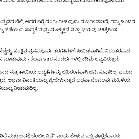
ು ಸಂಭಾಷಣೆಯಿಂದ ಸುಲಭವಾಗಿ ಹೊರಬರಲು ಸಾಧ್ಯವಾಗದ ಟೋಕೋಫೋಬಿಯಾ
ಯ್ತನದ ಬೆಲೆ, ಅದರ ಬಗ್ಗೆ ದೂರು ನೀಡುವುದು ದುರ್ಬಲವಾಗಿದೆ, ನಮ್ಮ ಹಿಂದಿನ
ಯುವ ಸಾಧ್ಯತೆಯನ್ನು ಮುಚ್ಚುತ್ತದೆ ಮತ್ತು ಭಯವು ಚಿಕಿತ್ಸೆಗಿಂತ
ೆಚ್ಚು, ಸಂಕ್ಷಿಪ್ತ ಪ್ರಸವಪೂರ್ವ ತರಗತಿಗಳಿಗೆ ಸೀಮಿತವಾಗಿದೆ. ನಿರಂತರವಾದ,
ಾಡುವುದು - ಕೆಲವು ಇತರ ಸಂದರ್ಭಗಳಲ್ಲಿ ಕಡಿಮೆ ಲಭ್ಯವಿರುತ್ತದೆ.
ಧಾನದ ಸುತ್ತ ತಾಯಿಯ ಆದ್ಯತೆಗಳನ್ನು ಬಹಿರಂಗವಾಗಿ ಚರ್ಚಿಸುವುದಿಲ್ಲ. ಭಯದ
ತ್ತದೆ. ಅಥವಾ ವಿನಂತಿಯನ್ನು ಪ್ರೇರೇಪಿಸುತ್ತದೆ ಅಥವಾ ಬೆಂಬಲವು ಮಹಿಳೆಯ
ನ್ನು ನೀಡುವುದಿಲ್ಲ.
ದೆ ಮತ್ತು ಅದಕ್ಕೆ ಬೆಂಬಲವಿದೆ” ಎಂದು ಹೇಳುವ ಒಬ್ಬ ಪೂರೈಕೆದಾರರು