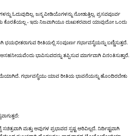
ನು ಓದುವುದಿಲ್ಲ. ಜನ್ಮ ವೀಡಿಯೊಗಳನ್ನು ನೋಡುತ್ತಿಲ್ಲ. ಪ್ರಸವಪೂರ್ವ
ತಯಾರಿಕೆಯ ಕೊರತೆಯಲ್ಲ - ಇದು ನಿಜವಾಗಿಯೂ ದುಃಖಕರವಾದ ಯಾವುದೋ ಒಂದು
ಭಯಭೀತರಾಗುವ ರೀತಿಯಲ್ಲಿ ಸಂಪೂರ್ಣ ಗರ್ಭಾವಸ್ಥೆಯನ್ನು ಬಣ್ಣಿಸುತ್ತದೆ.
ೀಯವೆಂದು ಭಾವಿಸುವದನ್ನು ತಪ್ಪಿಸುವ ಮಾರ್ಗವಾಗಿ ವಿನಂತಿಸುತ್ತಾರೆ.
ವಾ ಕಡಿಮೆಯಾಗಿದೆ. ಗರ್ಭಾವಸ್ಥೆಯು ಯಾವ ರೀತಿಯ ಭಾವನೆಯನ್ನು ಹೊಂದಿರಬೇಕು
ಾಗುತ್ತದೆ:
ತ್ರವಾಗಿ ಮತ್ತು ಅವುಗಳ ಪ್ರಭಾವದ ಸ್ಪಷ್ಟ ಅರಿವಿಲ್ಲದೆ. ನಿರ್ದಿಷ್ಟವಾಗಿ