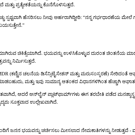
ಮತ್ತು ಪ್ರತ್ಯೇಕತೆಯನ್ನು ಕೊನೆಗೊಳಿಸುತ್ತದೆ.
ೆಚ್ಚು ಸ್ಪಷ್ಟವಾಗಿ ಹೆಸರಿಸಲು ನೀವು ಅರ್ಹರಾಗಿದ್ದೀರಿ: “ನನ್ನ ಗರ್ಭಧಾರಣೆಯ 
ಬಯಸುತ್ತೇನೆ.”
್ಷಿಯಾಗಿರುವ ಚಿಕಿತ್ಸೆಯಾಗಿದೆ. ಭಯವನ್ನು ಉಳಿಸಿಕೊಳ್ಳುವ ದುರಂತ ಚಿಂತನೆಯ
ನ್ನು ನಿರ್ಮಿಸುತ್ತದೆ.
್ಣಿನ ಚಲನೆಯ ಡಿಸೆನ್ಸಿಟೈಸೇಶನ್ ಮತ್ತು ಮರುಸಂಸ್ಕರಣೆ) ಸೇರಿದಂತೆ ಆಘಾತ-
ದು, ಮತ್ತು ಇವು ಸಾಮಾನ್ಯ ಆತಂಕದ ವಿಧಾನಗಳಿಗಿಂತ ಹೆಚ್ಚಾಗಿ ಆಘಾತ-ನಿರ್ದಿಷ್ಟ ಚ
ವಾಗಿದೆ, ಆದರೆ ಆನ್‌ಲೈನ್ ಪ್ಲಾಟ್‌ಫಾರ್ಮ್‌ಗಳು ಈಗ ತರಬೇತಿ ಪಡೆದ ಮನಶ್ಶಾಸ್ತ್ರಜ
ಯರು ಸೂಕ್ತವಾದ ಉಲ್ಲೇಖವಾಗಿದೆ.
ರೊಂದಿಗೆ ಜನನ ಭಯವನ್ನು ಚರ್ಚಿಸಲು ಮೀಸಲಾದ ನೇಮಕಾತಿಗಳನ್ನು ನೀಡುತ್ತವೆ - ಮ