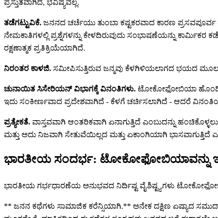
ಪ್ರಸ್ತುತವಾಗಿದೆ, ಭವಿಷ್ಯವಲ್ಲ.
ತಡೆಗಟ್ಟುವಿಕೆ.
ಜನನದ ಚರ್ಚೆಯು ತುಂಬಾ ಕಷ್ಟಕರವಾದ ಕಾರಣ ಪ್ರಸವಪೂರ್ವ ತರಗತಿ
ನೇಮಕಾತಿಗಳಲ್ಲಿ ಪ್ರಶ್ನೆಗಳನ್ನು ಕೇಳದಿರುವುದು ಸಂಭಾಷಣೆಯನ್ನು ಕಾರ್ಮ
ರಕ್ಷಣಾತ್ಮಕ ಪ್ರತಿಕ್ರಿಯೆಯಾಗಿದೆ.
ನಿರಂತರ ಕಾಳಜಿ.
ಸಮೀಪಿಸುತ್ತಿರುವ ಜನ್ಮವು ಕೆಳಗಿಳಿಯಲಾಗದ ಭಯದ ಮೂಲವಾಗಿ
ಚುನಾಯಿತ ಸಿಸೇರಿಯನ್ ವಿಭಾಗಕ್ಕೆ ವಿನಂತಿಗಳು.
ಟೋಕೋಫೋಬಿಯಾ ಹೊಂದಿರುವ ಅ
ಇದು ಸಂಕೀರ್ಣವಾದ ಪ್ರದೇಶವಾಗಿದೆ - ಕೆಳಗೆ ಚರ್ಚಿಸಲಾಗಿದೆ - ಆದರೆ ವಿನಂತಿ
ಪ್ರತ್ಯೇಕತೆ.
ವಾಸ್ತವವಾಗಿ ಆಂತರಿಕವಾಗಿ ಏನಾಗುತ್ತಿದೆ ಎಂಬುದನ್ನು ಹಂಚಿಕೊಳ್ಳಲ
ಮತ್ತು ಅದು ನಿಜವಾಗಿ ಸೇತುವೆಯಿಲ್ಲದ ಮತ್ತು ಏಕಾಂಗಿಯಾಗಿ ಭಾಸವಾಗುತ್ತಿ
ಭಾರತೀಯ ಸಂದರ್ಭ: ಟೋಕೋಫೋಬಿಯಾವನ್ನು ಇಲ್ಲಿ ನಿರ
ಭಾರತೀಯ ಗರ್ಭಧಾರಣೆಯ ಅನುಭವದ ನಿರ್ದಿಷ್ಟ ವೈಶಿಷ್ಟ್ಯಗಳು ಟೋಕೋಫೋಬಿಯಾವ
** ಜನನ ಕಥೆಗಳು ಸಾಮಾಜಿಕ ಕರೆನ್ಸಿಯಾಗಿ.** ಅನೇಕ ದಕ್ಷಿಣ ಏಷ್ಯಾದ ಸಮುದಾಯಗಳಲ