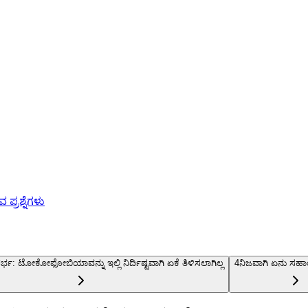
ಪ್ರಶ್ನೆಗಳು
: ಟೋಕೋಫೋಬಿಯಾವನ್ನು ಇಲ್ಲಿ ನಿರ್ದಿಷ್ಟವಾಗಿ ಏಕೆ ತಿಳಿಸಲಾಗಿಲ್ಲ
4
ನಿಜವಾಗಿ ಏನು ಸಹಾ