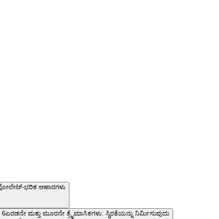
 ಫೋಲೇಟ್-ಭರಿತ ಆಹಾರಗಳು
6
ಎರಡನೇ ಮತ್ತು ಮೂರನೇ ತ್ರೈಮಾಸಿಕಗಳು: ಸ್ಥಿರತೆಯನ್ನು ನಿರ್ಮಿಸುವುದು