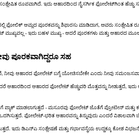
ಶ್ಲೇಷಿತ ರೂಪವಾಗಿದೆ. ಇದು ಆಹಾರದಿಂದ ನೈಸರ್ಗಿಕ ಫೋಲೇಟ್‌ಗಿಂತ ಹೆಚ್ಚು
ಲಿ ಫೋಲಿಕ್ ಆಮ್ಲದ ಪೂರಕವನ್ನು ಶಿಫಾರಸು ಮಾಡಿದಾಗ, ಅವರು ಸಂಶ್ಲೇಷಿತ ರೂಪವನ್
ುಖ್ಯವಲ್ಲ - ಇದು ಬಹಳ ಮುಖ್ಯ - ಆದರೆ ಪೂರಕಗಳು ಮತ್ತು ಆಹಾರದ ಮೂಲಗ
ೀವು ಪೂರಕವಾಗಿದ್ದರೂ ಸಹ
ತಿದ್ದರೆ, ನೀವು ಆಹಾರದ ಫೋಲೇಟ್ ಬಗ್ಗೆ ಯೋಚಿಸಬೇಕೇ ಎಂದು ನೀವು ಸಮಂಜಸವಾ
ಆದರೆ ಆಹಾರದಿಂದ ಆಹಾರದ ಫೋಲೇಟ್ ಹೆಚ್ಚುವರಿ ಮೊತ್ತವನ್ನು ನೀಡುತ್ತದೆ, ಇದು
 ಮಾಡಲಾಗುತ್ತದೆ - ಮಸೂರವು ಫೋಲೇಟ್ ಜೊತೆಗೆ ಪ್ರೋಟೀನ್ ಮತ್ತು ಕಬ್ಬಿಣವನ್ನ
ು ಒದಗಿಸುತ್ತದೆ. ಫೋಲೇಟ್-ಭರಿತ ಆಹಾರವನ್ನು ತಿನ್ನುವುದು ಎಂದರೆ ವಿಶಾಲವಾಗಿ 
ೆ. ಇದು ಡಿಎನ್ಎ ಸಂಶ್ಲೇಷಣೆ ಮತ್ತು ಗರ್ಭಾವಸ್ಥೆಯ ಉದ್ದಕ್ಕೂ ಕೋಶ ವಿಭಜನ