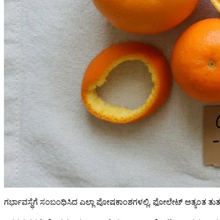
ಗರ್ಭಾವಸ್ಥೆಗೆ ಸಂಬಂಧಿಸಿದ ಎಲ್ಲಾ ಪೋಷಕಾಂಶಗಳಲ್ಲಿ, ಫೋಲೇಟ್ ಅತ್ಯಂತ ತುರ್