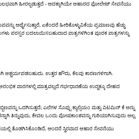
 ಸುಲಭವಾಗಿ ಹೀರಲ್ಪಡುತ್ತದೆ - ಅದಕ್ಕಾಗಿಯೇ ಆಹಾರದ ಫೋಲೇಟ್ ಸೇವನೆಯು
ನು ಅರ್ಥೈಸುತ್ತಾರೆ, ಏಕೆಂದರೆ ಹೀರಿಕೊಳ್ಳುವಿಕೆಯ ಪ್ರಮಾಣವು ಹೆಚ್ಚು
ಳು ಪರಸ್ಪರ ಬದಲಾಯಿಸಬಹುದಾದ ಪಾತ್ರಗಳಿಗಿಂತ ಪೂರಕ ಪಾತ್ರಗಳನ್ನು
ಗಿ ಆಶ್ಚರ್ಯಪಡಬಹುದು. ಉತ್ತರ ಹೌದು, ಕೆಲವು ಕಾರಣಗಳಿಗಾಗಿ.
 ಆರಂಭಿಕ ವಾರಗಳಲ್ಲಿ ಮಾತ್ರವಲ್ಲದೆ ಗರ್ಭಧಾರಣೆಯ ಉದ್ದಕ್ಕೂ ದೇಹದ
ು ಒದಗಿಸುತ್ತದೆ; ಎಲೆಗಳ ಸೊಪ್ಪು ಕ್ಯಾಲ್ಸಿಯಂ ಮತ್ತು ವಿಟಮಿನ್ ಕೆ ಅನ್ನು
ಚೆನ್ನಾಗಿ ತಿನ್ನುವುದು, ಕೇವಲ ಒಂದು ಪೋಷಕಾಂಶವನ್ನು ಗುರಿಯಾಗಿಸುವುದು ಅಲ್ಲ.
ೆಯಲ್ಲಿ ತೊಡಗಿಸಿಕೊಂಡಿದೆ, ಅಂದರೆ ಸ್ಥಿರವಾದ ಆಹಾರ ಸೇವನೆಯು