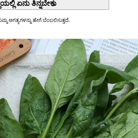
್ಲಿ ಏನು ತಿನ್ನಬೇಕು
 ಅಗತ್ಯಗಳನ್ನು ಹೇಗೆ ಬೆಂಬಲಿಸುತ್ತದೆ.