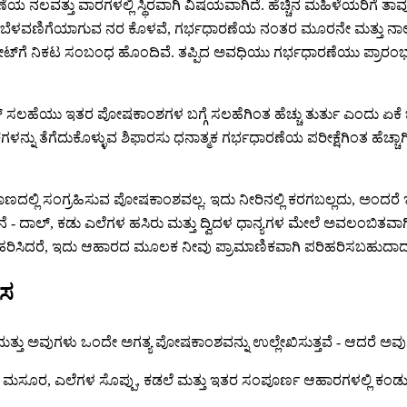
ಭಧಾರಣೆಯ ನಲವತ್ತು ವಾರಗಳಲ್ಲಿ ಸ್ಥಿರವಾಗಿ ವಿಷಯವಾಗಿದೆ. ಹೆಚ್ಚಿನ ಮಹಿಳೆಯರಿಗ
ಗೆ ಬೆಳವಣಿಗೆಯಾಗುವ ನರ ಕೊಳವೆ, ಗರ್ಭಧಾರಣೆಯ ನಂತರ ಮೂರನೇ ಮತ್ತು ನಾಲ್ಕನ
ಟ್‌ಗೆ ನಿಕಟ ಸಂಬಂಧ ಹೊಂದಿವೆ. ತಪ್ಪಿದ ಅವಧಿಯು ಗರ್ಭಧಾರಣೆಯು ಪ್ರಾರಂಭ
ಸಲಹೆಯು ಇತರ ಪೋಷಕಾಂಶಗಳ ಬಗ್ಗೆ ಸಲಹೆಗಿಂತ ಹೆಚ್ಚು ತುರ್ತು ಎಂದು ಏಕೆ ಭಾವ
ು ತೆಗೆದುಕೊಳ್ಳುವ ಶಿಫಾರಸು ಧನಾತ್ಮಕ ಗರ್ಭಧಾರಣೆಯ ಪರೀಕ್ಷೆಗಿಂತ ಹೆಚ್ಚಾಗಿ
ಣದಲ್ಲಿ ಸಂಗ್ರಹಿಸುವ ಪೋಷಕಾಂಶವಲ್ಲ. ಇದು ನೀರಿನಲ್ಲಿ ಕರಗಬಲ್ಲದು, ಅಂದ
ದಾಲ್, ಕಡು ಎಲೆಗಳ ಹಸಿರು ಮತ್ತು ದ್ವಿದಳ ಧಾನ್ಯಗಳ ಮೇಲೆ ಅವಲಂಬಿತವಾಗಿದೆ
್ವಲ್ಪ ಗಮನಹರಿಸಿದರೆ, ಇದು ಆಹಾರದ ಮೂಲಕ ನೀವು ಪ್ರಾಮಾಣಿಕವಾಗಿ ಪರಿಹರಿಸಬಹು
ಾಸ
ಮತ್ತು ಅವುಗಳು ಒಂದೇ ಅಗತ್ಯ ಪೋಷಕಾಂಶವನ್ನು ಉಲ್ಲೇಖಿಸುತ್ತವೆ - ಆದರೆ ಅ
ಮಸೂರ, ಎಲೆಗಳ ಸೊಪ್ಪು, ಕಡಲೆ ಮತ್ತು ಇತರ ಸಂಪೂರ್ಣ ಆಹಾರಗಳಲ್ಲಿ ಕಂಡುಬ