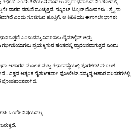
ೆ ತಾವು ಗರ್ಭಿಣಿ ಎಂದು ತಿಳಿಯುವ ಮೊದಲು ಪ್ರಾರಂಭವಾಗುವ ವಿಂಡೋದಲ್ಲಿ
ೇ ವಾರದ ನಡುವೆ ಮುಚ್ಚುತ್ತದೆ. ನ್ಯೂರಲ್ ಟ್ಯೂಬ್ ದೋಷಗಳು - ಸ್ಪೈನಾ
ವಾಗಿದೆ ಎಂದು ಸೂಚಿಸುವ ಹೊತ್ತಿಗೆ, ಆ ಕಿಟಕಿಯು ಈಗಾಗಲೇ ಭಾಗಶಃ
ಿಸುತ್ತದೆ ಎಂಬುದನ್ನು ವಿವರಿಸಲು ಟೈಮ್‌ಲೈನ್ ಅನ್ನು
 ಗರ್ಭಿಣಿಯಾಗಲು ಪ್ರಯತ್ನಿಸುವ ಹಂತದಲ್ಲಿ ಪ್ರಾರಂಭವಾಗುತ್ತದೆ ಎಂದು
ರೆ ಇದು ಆಹಾರದ ಮೂಲಕ ಮತ್ತು ಗರ್ಭಾವಸ್ಥೆಯಲ್ಲಿ ಪೂರಕಗಳ ಮೂಲಕ
 - ವಿಶ್ವದ ಅತ್ಯಂತ ನೈಸರ್ಗಿಕವಾಗಿ ಫೋಲೇಟ್-ಸಮೃದ್ಧ ಆಹಾರ ಪರಿಸರಗಳಲ್ಲಿ
ದಾದ ಪೋಷಕಾಂಶವಾಗಿದೆ.
ವುಗಳು ಒಂದೇ ವಿಷಯವಲ್ಲ.
ರುತ್ತದೆ.