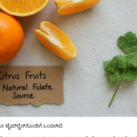
ತು ಟೈಮ್‌ಲೈನ್‌ನೊಂದಿಗೆ ಒಂದಾಗಿದೆ.