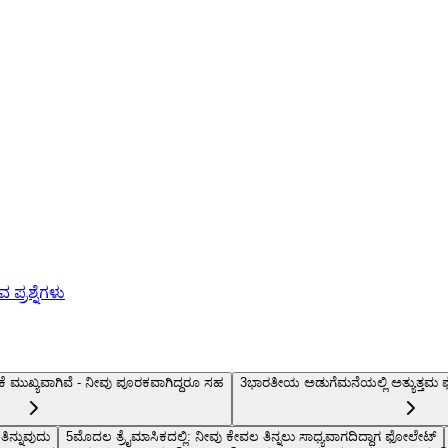
ಪ್ರಶ್ನೆಗಳು
ಮುಖ್ಯವಾಗಿವೆ - ನೀವು ಪೂರಕವಾಗಿದ್ದರೂ ಸಹ
3
ಭಾರತೀಯ ಅಡುಗೆಮನೆಯಲ್ಲಿ ಅತ್ಯುತ್ತಮ
ನ್ನುವುದು
5
ಮೊದಲ ತ್ರೈಮಾಸಿಕದಲ್ಲಿ: ನೀವು ಕೇವಲ ತಿನ್ನಲು ಸಾಧ್ಯವಾಗದಿದ್ದಾಗ ಫೋಲೇಟ್