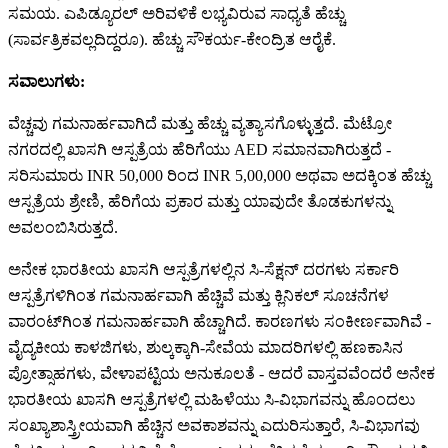
ಸಮಯ. ಎಪಿಡ್ಯೂರಲ್ ಅರಿವಳಿಕೆ ಲಭ್ಯವಿರುವ ಸಾಧ್ಯತೆ ಹೆಚ್ಚು
(ಸಾರ್ವತ್ರಿಕವಲ್ಲದಿದ್ದರೂ). ಹೆಚ್ಚು ಸೌಕರ್ಯ-ಕೇಂದ್ರಿತ ಆರೈಕೆ.
ಸವಾಲುಗಳು:
ವೆಚ್ಚವು ಗಮನಾರ್ಹವಾಗಿದೆ ಮತ್ತು ಹೆಚ್ಚು ವ್ಯತ್ಯಾಸಗೊಳ್ಳುತ್ತದೆ. ಮೆಟ್ರೋ
ನಗರದಲ್ಲಿ ಖಾಸಗಿ ಆಸ್ಪತ್ರೆಯ ಹೆರಿಗೆಯು AED ಸಮಾನವಾಗಿರುತ್ತದೆ -
ಸರಿಸುಮಾರು INR 50,000 ರಿಂದ INR 5,00,000 ಅಥವಾ ಅದಕ್ಕಿಂತ ಹೆಚ್ಚು
ಆಸ್ಪತ್ರೆಯ ಶ್ರೇಣಿ, ಹೆರಿಗೆಯ ಪ್ರಕಾರ ಮತ್ತು ಯಾವುದೇ ತೊಡಕುಗಳನ್ನು
ಅವಲಂಬಿಸಿರುತ್ತದೆ.
ಅನೇಕ ಭಾರತೀಯ ಖಾಸಗಿ ಆಸ್ಪತ್ರೆಗಳಲ್ಲಿನ ಸಿ-ಸೆಕ್ಷನ್ ದರಗಳು ಸರ್ಕಾರಿ
ಆಸ್ಪತ್ರೆಗಳಿಗಿಂತ ಗಮನಾರ್ಹವಾಗಿ ಹೆಚ್ಚಿವೆ ಮತ್ತು ಕ್ಲಿನಿಕಲ್ ಸೂಚನೆಗಳ
ವಾರಂಟ್‌ಗಿಂತ ಗಮನಾರ್ಹವಾಗಿ ಹೆಚ್ಚಾಗಿದೆ. ಕಾರಣಗಳು ಸಂಕೀರ್ಣವಾಗಿವೆ -
ವೈದ್ಯಕೀಯ ಕಾಳಜಿಗಳು, ಶುಲ್ಕಕ್ಕಾಗಿ-ಸೇವೆಯ ಮಾದರಿಗಳಲ್ಲಿ ಹಣಕಾಸಿನ
ಪ್ರೋತ್ಸಾಹಗಳು, ವೇಳಾಪಟ್ಟಿಯ ಅನುಕೂಲತೆ - ಆದರೆ ವಾಸ್ತವವೆಂದರೆ ಅನೇಕ
ಭಾರತೀಯ ಖಾಸಗಿ ಆಸ್ಪತ್ರೆಗಳಲ್ಲಿ ಮಹಿಳೆಯು ಸಿ-ವಿಭಾಗವನ್ನು ಹೊಂದಲು
ಸಂಖ್ಯಾಶಾಸ್ತ್ರೀಯವಾಗಿ ಹೆಚ್ಚಿನ ಅವಕಾಶವನ್ನು ಎದುರಿಸುತ್ತಾರೆ, ಸಿ-ವಿಭಾಗವು