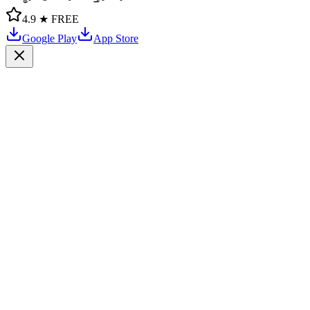
4.9 ★
FREE
Google Play
App Store