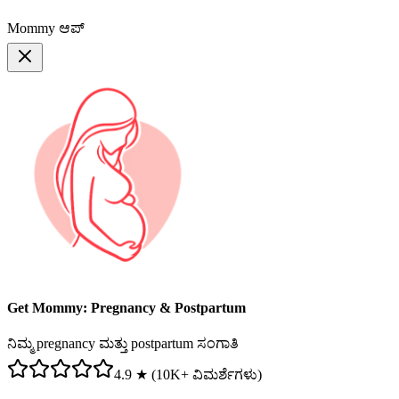
Mommy ಆಪ್
Get Mommy: Pregnancy & Postpartum
ನಿಮ್ಮ pregnancy ಮತ್ತು postpartum ಸಂಗಾತಿ
4.9 ★ (10K+ ವಿಮರ್ಶೆಗಳು)