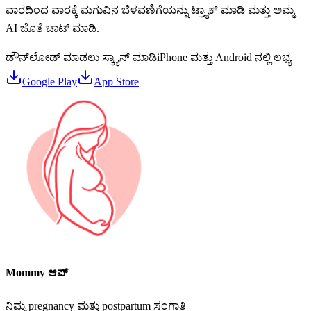
ವಾರದಿಂದ ವಾರಕ್ಕೆ ಮಗುವಿನ ಬೆಳವಣಿಗೆಯನ್ನು ಟ್ರ್ಯಾಕ್ ಮಾಡಿ ಮತ್ತು ಅಮ್ಮ
AI ಜೊತೆ ಚಾಟ್ ಮಾಡಿ.
ಡೌನ್‌ಲೋಡ್ ಮಾಡಲು ಸ್ಕ್ಯಾನ್ ಮಾಡಿ
iPhone ಮತ್ತು Android ನಲ್ಲಿ ಲಭ್ಯ
Google Play
App Store
Mommy ಆಪ್
ನಿಮ್ಮ pregnancy ಮತ್ತು postpartum ಸಂಗಾತಿ