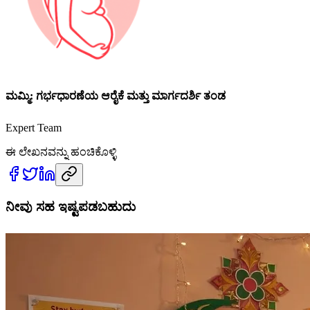
ಮಮ್ಮಿ: ಗರ್ಭಧಾರಣೆಯ ಆರೈಕೆ ಮತ್ತು ಮಾರ್ಗದರ್ಶಿ ತಂಡ
Expert Team
ಈ ಲೇಖನವನ್ನು ಹಂಚಿಕೊಳ್ಳಿ
ನೀವು ಸಹ ಇಷ್ಟಪಡಬಹುದು