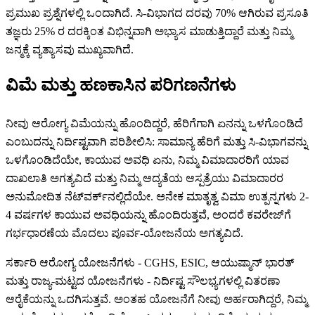
ಪ್ರಮುಖ ಪ್ರಶ್ನೆಗಳಲ್ಲಿ ಒಂದಾಗಿದೆ. ಸಿ-ವಿಭಾಗದ ದರವು 70% ಆಗಿರುವ ಪ್ರಸೂತಿ
ತಜ್ಞರು 25% ರ ದರಕ್ಕಿಂತ ವಿಭಿನ್ನವಾಗಿ ಅಭ್ಯಾಸ ಮಾಡುತ್ತಿದ್ದಾರೆ ಮತ್ತು ನಿಮ್ಮ
ಜನ್ಮಕ್ಕೆ ವ್ಯತ್ಯಾಸವು ಮುಖ್ಯವಾಗಿದೆ.
ವಿಮೆ ಮತ್ತು ಹಣಕಾಸಿನ ಪರಿಗಣನೆಗಳು
ನೀವು ಆರೋಗ್ಯ ವಿಮೆಯನ್ನು ಹೊಂದಿದ್ದರೆ, ಹೆರಿಗೆಗಾಗಿ ಏನನ್ನು ಒಳಗೊಂಡಿದೆ
ಎಂಬುದನ್ನು ನಿರ್ದಿಷ್ಟವಾಗಿ ಪರಿಶೀಲಿಸಿ: ಸಾಮಾನ್ಯ ಹೆರಿಗೆ ಮತ್ತು ಸಿ-ವಿಭಾಗವನ್ನು
ಒಳಗೊಂಡಿದೆಯೇ, ಕಾಯುವ ಅವಧಿ ಏನು, ನಿಮ್ಮ ವಿಮಾದಾರರಿಗೆ ಯಾವ
ದಾಖಲಾತಿ ಅಗತ್ಯವಿದೆ ಮತ್ತು ನಿಮ್ಮ ಆದ್ಯತೆಯ ಆಸ್ಪತ್ರೆಯು ವಿಮಾದಾರರ
ಅನುಮೋದಿತ ನೆಟ್‌ವರ್ಕ್‌ನಲ್ಲಿದೆಯೇ. ಅನೇಕ ಮಾತೃತ್ವ ವಿಮಾ ಉತ್ಪನ್ನಗಳು 2-
4 ವರ್ಷಗಳ ಕಾಯುವ ಅವಧಿಯನ್ನು ಹೊಂದಿರುತ್ತವೆ, ಅಂದರೆ ಕವರೇಜ್‌ಗೆ
ಗರ್ಭಧಾರಣೆಯ ಮೊದಲು ಪೂರ್ವ-ಯೋಜನೆಯ ಅಗತ್ಯವಿದೆ.
ಸರ್ಕಾರಿ ಆರೋಗ್ಯ ಯೋಜನೆಗಳು - CGHS, ESIC, ಆಯುಷ್ಮಾನ್ ಭಾರತ್
ಮತ್ತು ರಾಜ್ಯ-ಮಟ್ಟದ ಯೋಜನೆಗಳು - ನಿರ್ದಿಷ್ಟ ಸೌಲಭ್ಯಗಳಲ್ಲಿ ವಿತರಣಾ
ಆರೈಕೆಯನ್ನು ಒದಗಿಸುತ್ತವೆ. ಅಂತಹ ಯೋಜನೆಗೆ ನೀವು ಅರ್ಹರಾಗಿದ್ದರೆ, ನಿಮ್ಮ