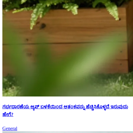
ಗರ್ಭಧಾರಣೆಯ ಆ್ಯಪ್‌ ಬಳಕೆಯಿಂದ ಆತಂಕವನ್ನು ಹೆಚ್ಚಿಸಿಕೊಳ್ಳದೆ ಇರುವುದು
ಹೇಗೆ?
General