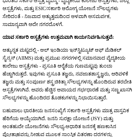
ಭಾರತದ ಸರ್ಕಾರಿ ಆಸ್ಪತ್ರೆ ವ್ಯವಸ್ಥೆ - ವೈದ್ಯಕೀಯ ಕಾಲೇಜು ಆಸ್ಪತ್ರೆಗಳು, ಜಿಲ್ಲಾ
ಆಸ್ಪತ್ರೆಗಳು, ಮತ್ತು ESIC/ಸರ್ಕಾರಿ ಆರೋಗ್ಯ ಯೋಜನೆ ಸೌಲಭ್ಯಗಳು
ಸೇರಿದಂತೆ - ನಿಜವಾದ ಅತ್ಯುತ್ತಮದಿಂದ ಆಳವಾಗಿ ಅಸಮರ್ಪಕ,
ಸಾಮಾನ್ಯವಾಗಿ ಅದೇ ನಗರದೊಳಗೆ.
ಯಾವ ಸರ್ಕಾರಿ ಆಸ್ಪತ್ರೆಗಳು ಉತ್ತಮವಾಗಿ ಕಾರ್ಯನಿರ್ವಹಿಸುತ್ತವೆ:
ಅತ್ಯುನ್ನತ ಮಟ್ಟದಲ್ಲಿ - ಆಲ್ ಇಂಡಿಯಾ ಇನ್‌ಸ್ಟಿಟ್ಯೂಟ್ ಆಫ್ ಮೆಡಿಕಲ್
ಸೈನ್ಸಸ್ (AIIMS) ಮತ್ತು ಪ್ರಮುಖ ನಗರಗಳಲ್ಲಿ ಸಮಾನವಾದ ವೈದ್ಯಕೀಯ
ಕಾಲೇಜು ಆಸ್ಪತ್ರೆಗಳು - ಪ್ರಸೂತಿ ಆರೈಕೆಯ ಗುಣಮಟ್ಟವು ತುಂಬಾ
ಹೆಚ್ಚಾಗಿರುತ್ತದೆ. ಇವುಗಳು ಪ್ರಸೂತಿ ತಜ್ಞರು, ನವಜಾತಶಾಸ್ತ್ರಜ್ಞರು, ಅರಿವಳಿಕೆ
ತಜ್ಞರು ಮತ್ತು ಸಂಪೂರ್ಣ ಶಸ್ತ್ರಚಿಕಿತ್ಸಾ ಸೌಲಭ್ಯಗಳನ್ನು ಹೊಂದಿರುವ ತರಬೇತಿ
ಆಸ್ಪತ್ರೆಗಳಾಗಿವೆ. ಅವರು ಹೆಚ್ಚಿನ ಅಪಾಯದ ಗರ್ಭಧಾರಣೆ ಮತ್ತು ಸಣ್ಣ ಖಾಸಗಿ
ಸೌಲಭ್ಯಗಳನ್ನು ಹೊಂದಿರದ ತೊಡಕುಗಳನ್ನು ನಿಭಾಯಿಸುತ್ತಾರೆ.
ಬಹುಪಾಲು ಭಾರತೀಯ ಜನಸಂಖ್ಯೆಗೆ ಸರ್ಕಾರಿ ಆಸ್ಪತ್ರೆಗಳು ಮಾತ್ರ ವಾಸ್ತವಿಕ
ಹೆರಿಗೆಯ ಆಯ್ಕೆಯಾಗಿದೆ. ಜನನಿ ಸುರಕ್ಷಾ ಯೋಜನೆ (JSY) ಮತ್ತು
ಅಂತಹುದೇ ಯೋಜನೆಗಳು ಸೌಲಭ್ಯ-ಆಧಾರಿತ ಜನನಕ್ಕೆ ಹಣಕಾಸಿನ
ಪ್ರೋತ್ಸಾಹವನ್ನು ನೀಡುವ ಮೂಲಕ ಸಾಂಸ್ಥಿಕ ವಿತರಣಾ ದರಗಳನ್ನು