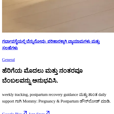
ಗರ್ಭಾವಸ್ಥೆಯಲ್ಲಿ ಬೆನ್ನುನೋವು: ಪರಿಹಾರಕ್ಕಾಗಿ ವ್ಯಾಯಾಮಗಳು ಮತ್ತು
ಸಲಹೆಗಳು
General
ಹೆರಿಗೆಯ ಮೊದಲು ಮತ್ತು ನಂತರವೂ
ಬೆಂಬಲವನ್ನು ಅನುಭವಿಸಿ.
weekly tracking, postpartum recovery guidance ಮತ್ತು ಶಾಂತ daily
support ಗಾಗಿ Mommy: Pregnancy & Postpartum ಡೌನ್‌ಲೋಡ್ ಮಾಡಿ.