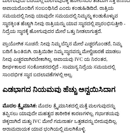
ಮಲಗುವುದು ಬದಿಯಲ್ಲಿ ಮಲಗುವುದಕ್ಕೆ ಹೋಲಿಸಿದರೆ ತಡವಾಗಿ ಸತ್ತ ಜನನದ
ಅಪಾಯದೊಂದಿಗೆ ಸಂಬಂಧಿಸಿದೆ ಎಂದು ಕಂಡುಹಿಡಿದಿದೆ. ರಾತ್ರಿಯ
ಸಮಯದಲ್ಲಿ ನೀವು ಯಾವುದೇ ಸಮಯದಲ್ಲಿ ನಿಮ್ಮನ್ನು ಕಂಡುಕೊಳ್ಳುವ
ಸ್ಥಾನಕ್ಕಿಂತ ಹೆಚ್ಚಾಗಿ ನೀವು ರಾತ್ರಿಯನ್ನು ಯಾವ ಸ್ಥಾನದಲ್ಲಿ ಪ್ರಾರಂಭಿಸುತ್ತೀರಿ -
ನಿದ್ರೆಯ ಸ್ಥಾನಕ್ಕೆ ಹೋಗುವುದರ ಮೇಲೆ ಒತ್ತು ನೀಡಲಾಗುತ್ತದೆ.
ಪ್ರಾಯೋಗಿಕ ಸೂಚನೆ: ನೀವು ನಿಮ್ಮ ಬೆನ್ನಿನ ಮೇಲೆ ಎಚ್ಚರಗೊಂಡರೆ, ನಿಮ್ಮ
ಬದಿಗೆ ಹಿಂತಿರುಗಿ. ರಾತ್ರಿಯಿಡೀ ನಿಮ್ಮ ಸ್ಥಾನವನ್ನು ಮೇಲ್ವಿಚಾರಣೆ ಮಾಡಲು
ನೀವು ಎಚ್ಚರವಾಗಿರಬೇಕಾಗಿಲ್ಲ. ಅಪಾಯವು IVC ಯ ನಿರಂತರ,
ದೀರ್ಘಕಾಲದ ಸಂಕೋಚನದಲ್ಲಿದೆ - ಸಾಮಾನ್ಯ ನಿದ್ರೆಯ ಸಮಯದಲ್ಲಿ
ಸಾಂದರ್ಭಿಕ ಸ್ಥಾನ ಬದಲಾವಣೆಗಳಲ್ಲಿ ಅಲ್ಲ.
ಎಡಭಾಗದ ನಿಯಮವು ಹೆಚ್ಚು ಅನ್ವಯಿಸಿದಾಗ
ಮೊದಲ ತ್ರೈಮಾಸಿಕ:
ಮೊದಲ ತ್ರೈಮಾಸಿಕದಲ್ಲಿ ಮತ್ತೆ ಮಲಗುವುದನ್ನು
ತಪ್ಪಿಸಲು ಯಾವುದೇ ಮಹತ್ವದ ಶಾರೀರಿಕ ಕಾರಣಗಳಿಲ್ಲ. ಗರ್ಭಾಶಯವು
ಚಿಕ್ಕದಾಗಿದೆ ಮತ್ತು IVC ಮೇಲೆ ಗಮನಾರ್ಹ ಒತ್ತಡವನ್ನು ಬೀರುವುದಿಲ್ಲ.
ಆರಾಮದಾಯಕ ಯಾವ ಭಂಗಿಯಲ್ಲಿ ಮಲಗಿಕೊಳ್ಳಿ.