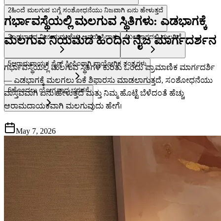
2
ಹಿಂದೆ ಮಲಗುವ ಬಗ್ಗೆ ಸಂಶೋಧನೆಯು ನಿಜವಾಗಿ ಏನು ಹೇಳುತ್ತದೆ
ಗರ್ಭಾವಸ್ಥೆಯಲ್ಲಿ ಮಲಗುವ ಸ್ಥಿತಿಗಳು: ಎಡಭಾಗಕ್ಕೆ
3
ಎಡಭಾಗದ ನಿಯಮವು ಹೆಚ್ಚು ಅನ್ವಯಿಸಿದಾಗ
4
ಬಲಭಾಗದಲ್ಲಿ ಮಲಗಿದೆ
ಮಲಗುವ ನಿಯಮದ ಹಿಂದಿನ ನೈಜ ಮಾರ್ಗದರ್ಶನ
5
ಆರಾಮದಾಯಕ ಸೈಡ್ ಸ್ಲೀಪಿಂಗ್ಗಾಗಿ ಪ್ರಾಯೋಗಿಕ ತಂತ್ರಗಳು
ಗರ್ಭಾವಸ್ಥೆಯಲ್ಲಿ ಮಲಗುವ ಸ್ಥಿತಿಗಳ ಕುರಿತು ಒಂದು ಪ್ರಾಮಾಣಿಕ ಮಾರ್ಗದರ್ಶಿ
— ಎಡಭಾಗಕ್ಕೆ ಮಲಗಲು ಏಕೆ ಶಿಫಾರಸು ಮಾಡಲಾಗುತ್ತದೆ, ಸಂಶೋಧನೆಯು
6
ಹೊಂದಲು ಯೋಗ್ಯವಾದ ಭರವಸೆ
ವಾಸ್ತವವಾಗಿ ಏನು ಹೇಳುತ್ತದೆ ಮತ್ತು ನಿಮ್ಮ ಹೊಟ್ಟೆ ಬೆಳೆದಂತೆ ಹೆಚ್ಚು
ಆರಾಮದಾಯಕವಾಗಿ ಮಲಗುವುದು ಹೇಗೆ।
May 7, 2026