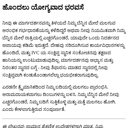
ಹೊಂದಲು ಯೋಗ್ಯವಾದ ಭರವಸೆ
ನೀವು ಈ ಮಾರ್ಗದರ್ಶನವನ್ನು ತಿಳಿಯದೆ ನಿಮ್ಮ ಬೆನ್ನಿನ ಮೇಲೆ ಮಲಗುವ
ಆರಂಭಿಕ ಗರ್ಭಧಾರಣೆಯನ್ನು ಕಳೆದಿದ್ದರೆ ಅಥವಾ ನೀವು ನಿಯಮಿತವಾಗಿ ನಿಮ್ಮ
ಬೆನ್ನಿನ ಮೇಲೆ ರಾತ್ರಿಯಲ್ಲಿ ಎಚ್ಚರಗೊಂಡರೆ, ಯಾವುದೇ ಒಂದು ನಿದರ್ಶನದ
ಅಪಾಯವು ಕಡಿಮೆ ಇರುತ್ತದೆ. ದೇಹವು ಸರಿದೂಗಿಸುವ ಕಾರ್ಯವಿಧಾನಗಳನ್ನು
ಹೊಂದಿದೆ, ಮತ್ತು IVC ಯ ಸಂಕ್ಷಿಪ್ತ ಸ್ಥಾನಿಕ ಸಂಕೋಚನವು ತಕ್ಷಣದ
ಹಾನಿಯನ್ನು ಉಂಟುಮಾಡುವುದಿಲ್ಲ. ಮಾರ್ಗದರ್ಶನವು ಅಭ್ಯಾಸ ಮತ್ತು
ನಿರಂತರ ಸ್ಥಾನದ ಬಗ್ಗೆ - ನೀವು ಶಿಫಾರಸು ಮಾಡದ ಸ್ಥಾನದಲ್ಲಿ ನೀವು
ಸಂಕ್ಷಿಪ್ತವಾಗಿ ಕಂಡುಕೊಂಡಾಗಲೆಲ್ಲಾ ಭಯಭೀತರಾಗುವುದಿಲ್ಲ.
ಎರಡನೇ ತ್ರೈಮಾಸಿಕದಿಂದ ನಿಮ್ಮ ಬದಿಯಲ್ಲಿ ಮಲಗಲು ಪ್ರಾರಂಭಿಸಿ.
ಆರಾಮದಾಯಕವಾಗಲು ದಿಂಬುಗಳನ್ನು ಬಳಸಿ. ನಿಮ್ಮ ಬೆನ್ನಿನ ಮೇಲೆ ನೀವು
ಎಚ್ಚರಗೊಂಡರೆ, ನಿಮ್ಮ ಬದಿಗೆ ಸುತ್ತಿಕೊಳ್ಳಿ ಮತ್ತು ಮತ್ತೆ ಮಲಗಲು ಹೋಗಿ.
ಎಂದು ಕೇಳಲಾಗುತ್ತಿರುವ ಸಂಪೂರ್ಣತೆ.
ಈ ಲೇಖನವು ಸಾಮಾನ್ಯ ಶೈಕ್ಷಣಿಕ ಉದ್ದೇಶಗಳಿಗಾಗಿ ಮಾತ್ರ. ನಿಮ್ಮ