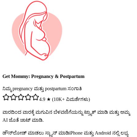
Get Mommy: Pregnancy & Postpartum
ನಿಮ್ಮ pregnancy ಮತ್ತು postpartum ಸಂಗಾತಿ
4.9 ★ (10K+ ವಿಮರ್ಶೆಗಳು)
ವಾರದಿಂದ ವಾರಕ್ಕೆ ಮಗುವಿನ ಬೆಳವಣಿಗೆಯನ್ನು ಟ್ರ್ಯಾಕ್ ಮಾಡಿ ಮತ್ತು ಅಮ್ಮ
AI ಜೊತೆ ಚಾಟ್ ಮಾಡಿ.
ಡೌನ್‌ಲೋಡ್ ಮಾಡಲು ಸ್ಕ್ಯಾನ್ ಮಾಡಿ
iPhone ಮತ್ತು Android ನಲ್ಲಿ ಲಭ್ಯ