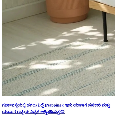
ಗರ್ಭಾವಸ್ಥೆಯಲ್ಲಿ ಹಗಲು ನಿದ್ರೆ (Napping): ಇದು ಯಾವಾಗ ಸಹಕಾರಿ ಮತ್ತು
ಯಾವಾಗ ರಾತ್ರಿಯ ನಿದ್ರೆಗೆ ಅಡ್ಡಿಪಡಿಸುತ್ತದೆ?