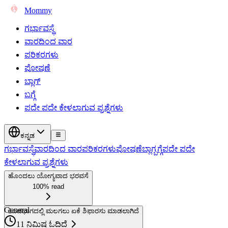
Mommy
ಗರ್ಭಾವಸ್ಥೆ
ವಾರದಿಂದ ವಾರ
ಪರಿಕರಗಳು
ಪೋಷಣೆ
ಬ್ಲಾಗ್
ಬಗ್ಗೆ
ಪದೇ ಪದೇ ಕೇಳಲಾಗುವ ಪ್ರಶ್ನೆಗಳು
ಕನ್ನಡ
ಗರ್ಭಾವಸ್ಥೆ
ವಾರದಿಂದ ವಾರ
ಪರಿಕರಗಳು
ಪೋಷಣೆ
ಬ್ಲಾಗ್
ಬಗ್ಗೆ
ಪದೇ ಪದೇ
ಕೇಳಲಾಗುವ ಪ್ರಶ್ನೆಗಳು
ಹೊಂದಲು ಯೋಗ್ಯವಾದ ಭರವಸೆ
100% read
General
1
ಎಡಭಾಗದಲ್ಲಿ ಮಲಗಲು ಏಕೆ ಶಿಫಾರಸು ಮಾಡಲಾಗಿದೆ
11 ನಿಮಿಷ ಓದಿದೆ