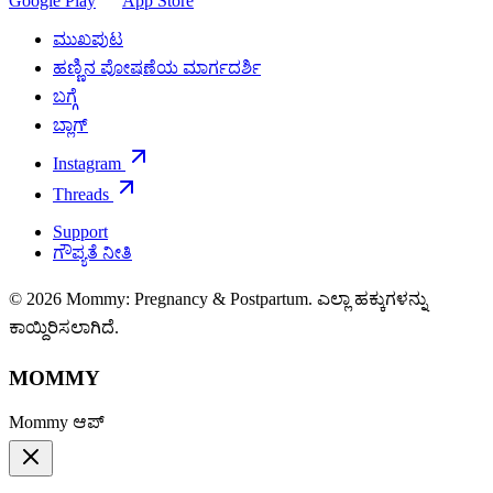
Google Play
App Store
ಮುಖಪುಟ
ಹಣ್ಣಿನ ಪೋಷಣೆಯ ಮಾರ್ಗದರ್ಶಿ
ಬಗ್ಗೆ
ಬ್ಲಾಗ್
Instagram
Threads
Support
ಗೌಪ್ಯತೆ ನೀತಿ
© 2026 Mommy: Pregnancy & Postpartum. ಎಲ್ಲಾ ಹಕ್ಕುಗಳನ್ನು
ಕಾಯ್ದಿರಿಸಲಾಗಿದೆ.
MOMMY
Mommy ಆಪ್