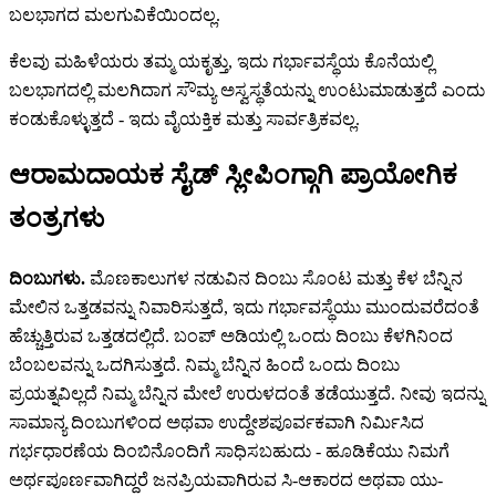
ಬಲಭಾಗದ ಮಲಗುವಿಕೆಯಿಂದಲ್ಲ.
ಕೆಲವು ಮಹಿಳೆಯರು ತಮ್ಮ ಯಕೃತ್ತು, ಇದು ಗರ್ಭಾವಸ್ಥೆಯ ಕೊನೆಯಲ್ಲಿ
ಬಲಭಾಗದಲ್ಲಿ ಮಲಗಿದಾಗ ಸೌಮ್ಯ ಅಸ್ವಸ್ಥತೆಯನ್ನು ಉಂಟುಮಾಡುತ್ತದೆ ಎಂದು
ಕಂಡುಕೊಳ್ಳುತ್ತದೆ - ಇದು ವೈಯಕ್ತಿಕ ಮತ್ತು ಸಾರ್ವತ್ರಿಕವಲ್ಲ.
ಆರಾಮದಾಯಕ ಸೈಡ್ ಸ್ಲೀಪಿಂಗ್ಗಾಗಿ ಪ್ರಾಯೋಗಿಕ
ತಂತ್ರಗಳು
ದಿಂಬುಗಳು.
ಮೊಣಕಾಲುಗಳ ನಡುವಿನ ದಿಂಬು ಸೊಂಟ ಮತ್ತು ಕೆಳ ಬೆನ್ನಿನ
ಮೇಲಿನ ಒತ್ತಡವನ್ನು ನಿವಾರಿಸುತ್ತದೆ, ಇದು ಗರ್ಭಾವಸ್ಥೆಯು ಮುಂದುವರೆದಂತೆ
ಹೆಚ್ಚುತ್ತಿರುವ ಒತ್ತಡದಲ್ಲಿದೆ. ಬಂಪ್ ಅಡಿಯಲ್ಲಿ ಒಂದು ದಿಂಬು ಕೆಳಗಿನಿಂದ
ಬೆಂಬಲವನ್ನು ಒದಗಿಸುತ್ತದೆ. ನಿಮ್ಮ ಬೆನ್ನಿನ ಹಿಂದೆ ಒಂದು ದಿಂಬು
ಪ್ರಯತ್ನವಿಲ್ಲದೆ ನಿಮ್ಮ ಬೆನ್ನಿನ ಮೇಲೆ ಉರುಳದಂತೆ ತಡೆಯುತ್ತದೆ. ನೀವು ಇದನ್ನು
ಸಾಮಾನ್ಯ ದಿಂಬುಗಳಿಂದ ಅಥವಾ ಉದ್ದೇಶಪೂರ್ವಕವಾಗಿ ನಿರ್ಮಿಸಿದ
ಗರ್ಭಧಾರಣೆಯ ದಿಂಬಿನೊಂದಿಗೆ ಸಾಧಿಸಬಹುದು - ಹೂಡಿಕೆಯು ನಿಮಗೆ
ಅರ್ಥಪೂರ್ಣವಾಗಿದ್ದರೆ ಜನಪ್ರಿಯವಾಗಿರುವ ಸಿ-ಆಕಾರದ ಅಥವಾ ಯು-