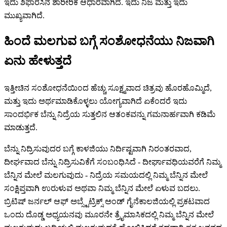
ಇದು ಶಿಫಾರಸಿನ ಶಾರೀರಿಕ ಆಧಾರವಾಗಿದೆ. ಇದು ನಿಜ ಮತ್ತು ಇದು
ಮುಖ್ಯವಾಗಿದೆ.
ಹಿಂದೆ ಮಲಗುವ ಬಗ್ಗೆ ಸಂಶೋಧನೆಯು ನಿಜವಾಗಿ
ಏನು ಹೇಳುತ್ತದೆ
ಇತ್ತೀಚಿನ ಸಂಶೋಧನೆಯಿಂದ ಹೆಚ್ಚು ಸೂಕ್ಷ್ಮವಾದ ಚಿತ್ರವು ಹೊರಹೊಮ್ಮಿದೆ,
ಮತ್ತು ಇದು ಅರ್ಥಮಾಡಿಕೊಳ್ಳಲು ಯೋಗ್ಯವಾಗಿದೆ ಏಕೆಂದರೆ ಇದು
ಸಾಂದರ್ಭಿಕ ಬೆನ್ನು ನಿದ್ರೆಯ ಸುತ್ತಲಿನ ಆತಂಕವನ್ನು ಗಮನಾರ್ಹವಾಗಿ ಕಡಿಮೆ
ಮಾಡುತ್ತದೆ.
ಬೆನ್ನು ನಿದ್ರಿಸುವುದರ ಬಗ್ಗೆ ಕಾಳಜಿಯು ನಿರ್ದಿಷ್ಟವಾಗಿ ನಿರಂತರವಾದ,
ದೀರ್ಘವಾದ ಬೆನ್ನು ನಿದ್ರಿಸುವಿಕೆಗೆ ಸಂಬಂಧಿಸಿದೆ - ದೀರ್ಘಾವಧಿಯವರೆಗೆ ನಿಮ್ಮ
ಬೆನ್ನಿನ ಮೇಲೆ ಮಲಗುವುದು - ನಿದ್ರೆಯ ಸಮಯದಲ್ಲಿ ನಿಮ್ಮ ಬೆನ್ನಿನ ಮೇಲೆ
ಸಂಕ್ಷಿಪ್ತವಾಗಿ ಉರುಳುವ ಅಥವಾ ನಿಮ್ಮ ಬೆನ್ನಿನ ಮೇಲೆ ಏಳುವ ಬದಲು.
ಬ್ರಿಟಿಷ್ ಜರ್ನಲ್ ಆಫ್ ಅಬ್ಸ್ಟೆಟ್ರಿಕ್ಸ್ ಅಂಡ್ ಗೈನೆಕಾಲಜಿಯಲ್ಲಿ ಪ್ರಕಟವಾದ
ಒಂದು ದೊಡ್ಡ ಅಧ್ಯಯನವು ಮೂರನೇ ತ್ರೈಮಾಸಿಕದಲ್ಲಿ ನಿಮ್ಮ ಬೆನ್ನಿನ ಮೇಲೆ