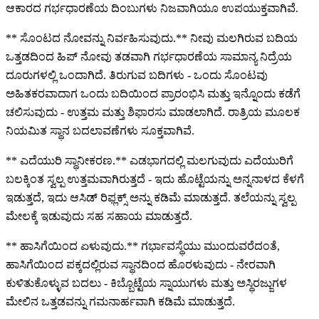
ಆಕಾರದ ಗರ್ಭಧಾರಣೆಯ ದಿಂಬುಗಳು ನಿಜವಾಗಿಯೂ ಉಪಯುಕ್ತವಾಗಿವೆ.
** ಸೊಂಟದ ನೋವನ್ನು ನಿರ್ವಹಿಸುವುದು.** ನೀವು ಮಲಗಿರುವ ಬದಿಯ
ಒತ್ತಡದಿಂದ ಹಿಪ್ ನೋವು ತಡವಾಗಿ ಗರ್ಭಧಾರಣೆಯ ಸಾಮಾನ್ಯ ನಿದ್ರೆಯ
ದೂರುಗಳಲ್ಲಿ ಒಂದಾಗಿದೆ. ತಿರುಗುವ ಬದಿಗಳು - ಒಂದು ಸೊಂಟವು
ಅಹಿತಕರವಾದಾಗ ಒಂದು ಬದಿಯಿಂದ ಪ್ರಾರಂಭಿಸಿ ಮತ್ತು ಇನ್ನೊಂದು ಕಡೆಗೆ
ಚಲಿಸುವುದು - ಉತ್ತಮ ಮತ್ತು ಶಿಫಾರಸು ಮಾಡಲಾಗಿದೆ. ರಾತ್ರಿಯ ಮೂಲಕ
ನಿಯಮಿತ ಸ್ಥಾನ ಬದಲಾವಣೆಗಳು ಸೂಕ್ತವಾಗಿವೆ.
** ಎದೆಯುರಿ ಸ್ಥಾನೀಕರಣ.** ಎಡಭಾಗದಲ್ಲಿ ಮಲಗುವುದು ಎದೆಯುರಿಗೆ
ಬಲಕ್ಕಿಂತ ಸ್ವಲ್ಪ ಉತ್ತಮವಾಗಿರುತ್ತದೆ - ಇದು ಹೊಟ್ಟೆಯನ್ನು ಅನ್ನನಾಳದ ಕೆಳಗೆ
ಇಡುತ್ತದೆ, ಇದು ಆಸಿಡ್ ರಿಫ್ಲಕ್ಸ್ ಅನ್ನು ಕಡಿಮೆ ಮಾಡುತ್ತದೆ. ತಲೆಯನ್ನು ಸ್ವಲ್ಪ
ಮೇಲಕ್ಕೆ ಇಡುವುದು ಸಹ ಸಹಾಯ ಮಾಡುತ್ತದೆ.
** ಹಾಸಿಗೆಯಿಂದ ಏಳುವುದು.** ಗರ್ಭಾವಸ್ಥೆಯು ಮುಂದುವರೆದಂತೆ,
ಹಾಸಿಗೆಯಿಂದ ಪಕ್ಕದಲ್ಲಿರುವ ಸ್ಥಾನದಿಂದ ಹೊರಳುವುದು - ನೇರವಾಗಿ
ಕುಳಿತುಕೊಳ್ಳುವ ಬದಲು - ಕಿಬ್ಬೊಟ್ಟೆಯ ಸ್ನಾಯುಗಳು ಮತ್ತು ಅಸ್ಥಿರಜ್ಜುಗಳ
ಮೇಲಿನ ಒತ್ತಡವನ್ನು ಗಮನಾರ್ಹವಾಗಿ ಕಡಿಮೆ ಮಾಡುತ್ತದೆ.