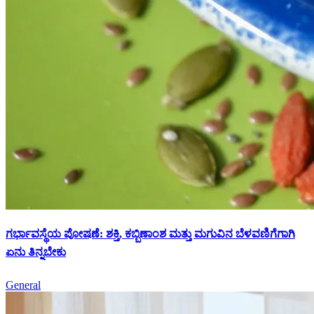
ಗರ್ಭಾವಸ್ಥೆಯ ಪೋಷಣೆ: ಶಕ್ತಿ, ಕಬ್ಬಿಣಾಂಶ ಮತ್ತು ಮಗುವಿನ ಬೆಳವಣಿಗೆಗಾಗಿ
ಏನು ತಿನ್ನಬೇಕು
General