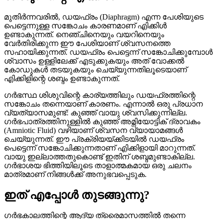
മുതിർന്നവരിൽ, ഡയഫ്രം (Diaphragm) എന്ന പേശിയുടെ
പെട്ടെന്നുള്ള സങ്കോചം കാരണമാണ് എിക്കിൾ
ഉണ്ടാകുന്നത്. നെഞ്ചിനെയും വയറിനെയും
വേർതിരിക്കുന്ന ഈ പേശിയാണ് ശ്വസനത്തെ
സഹായിക്കുന്നത്. ഡയഫ്രം പെട്ടെന്ന് സങ്കോചിക്കുമ്പോൾ
ശ്വാസം ഉള്ളിലേക്ക് എടുക്കുകയും അത് വോക്കൽ
കോഡുകൾ തടയുകയും ചെയ്യുന്നതിലൂടെയാണ്
എിക്കിളിന്റെ ശബ്ദം ഉണ്ടാകുന്നത്.
ഗർഭസ്ഥ ശിശുവിന്റെ കാര്യത്തിലും ഡയഫ്രത്തിന്റെ
സങ്കോചം തന്നെയാണ് കാരണം. എന്നാൽ ഒരു പ്രധാന
വ്യത്യാസമുണ്ട്: കുഞ്ഞ് വായു ശ്വസിക്കുന്നില്ല.
ഗർഭപാത്രത്തിനുള്ളിൽ കുഞ്ഞ് അമ്നിയോട്ടിക് ദ്രാവകം
(Amniotic Fluid) വഴിയാണ് ശ്വസന വ്യായാമങ്ങൾ
ചെയ്യുന്നത്. ഈ പ്രക്രിയയ്ക്കിടയിൽ ഡയഫ്രം
പെട്ടെന്ന് സങ്കോചിക്കുന്നതാണ് എിക്കിളായി മാറുന്നത്.
വായു ഇല്ലാത്തതുകൊണ്ട് ഇതിന് ശബ്ദമുണ്ടാകില്ല.
ഗർഭാശയ ഭിത്തിയിലൂടെ താളാത്മകമായ ഒരു ചലനം
മാത്രമാണ് നിങ്ങൾക്ക് അനുഭവപ്പെടുക.
ഇത് എപ്പോൾ തുടങ്ങുന്നു?
ഗർഭകാലത്തിന്റെ ആദ്യ ത്രൈമാസത്തിൽ തന്നെ