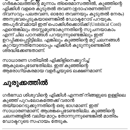
ഗർഭകാലത്തിന്റെ മൂന്നാം ത്രൈമാസത്തിൽ, കുഞ്ഞിന്റെ
എിക്കിൾ വളരെ കൂടുതൽ തവണ (ഉദാഹരണത്തിന്
ദിവസവും പലതവണ, ഓരോ തവണയും കൂടുതൽ നേരം)
അനുഭവപ്പെടുകയാണെങ്കിൽ ഡോക്ടറോട് പറയുക.
അപൂർവ്വമായി ഇത് പൊക്കിൾക്കൊടിക്ക് (Umbilical Cord)
എന്തെങ്കിലും തടസ്സമുണ്ടാകുന്നതിന്റെ സൂചനയാകാം
എന്ന് ചില പഠനങ്ങൾ പറയുന്നുണ്ടെങ്കിലും ഇത്
ഉറപ്പിക്കപ്പെട്ടിട്ടില്ല. എങ്കിലും കുഞ്ഞിന്റെ മറ്റ് ചലനങ്ങൾ
കുറയുന്നതിനോടൊപ്പം എിക്കിൾ കൂടുന്നുണ്ടെങ്കിൽ
ശ്രദ്ധിക്കേണ്ടതാണ്.
സാധാരണ ഗതിയിൽ എിക്കിളിനെക്കുറിച്ച്
ആകുലപ്പെടേണ്ടതില്ല. ഇത് കുഞ്ഞിന്റെ
ആരോഗ്യകരമായ വളർച്ചയുടെ ലക്ഷണമാണ്.
ചുരുക്കത്തിൽ
ഗർഭസ്ഥ ശിശുവിന്റെ എിക്കിൾ എന്നത് നിങ്ങളുടെ ഉള്ളിലെ
കുഞ്ഞ് പുറംലോകത്തേക്ക് വരാൻ
തയ്യാറെടുക്കുന്നതിന്റെ ഒരു ഭാഗമാണ്. ഇത്
സാധാരണമാണ്, ആശങ്കപ്പെടേണ്ടതില്ല. കുഞ്ഞിന്റെ
ചലനങ്ങളിൽ വലിയ മാറ്റം തോന്നുന്നുണ്ടെങ്കിൽ മാത്രം
ഡോക്ടറുടെ സഹായം തേടുക.