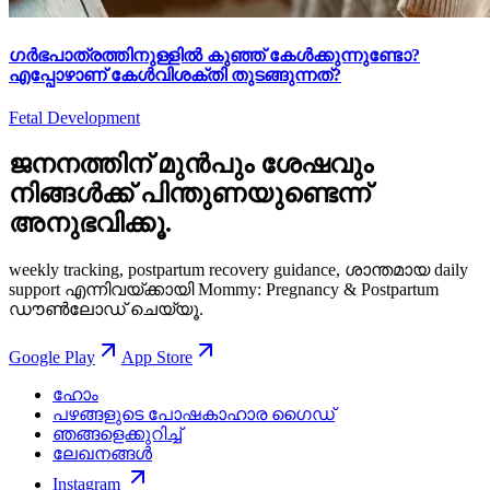
ഗർഭപാത്രത്തിനുള്ളിൽ കുഞ്ഞ് കേൾക്കുന്നുണ്ടോ?
എപ്പോഴാണ് കേൾവിശക്തി തുടങ്ങുന്നത്?
Fetal Development
ജനനത്തിന് മുൻപും ശേഷവും
നിങ്ങള്‍ക്ക് പിന്തുണയുണ്ടെന്ന്
അനുഭവിക്കൂ.
weekly tracking, postpartum recovery guidance, ശാന്തമായ daily
support എന്നിവയ്ക്കായി Mommy: Pregnancy & Postpartum
ഡൗൺലോഡ് ചെയ്യൂ.
Google Play
App Store
ഹോം
പഴങ്ങളുടെ പോഷകാഹാര ഗൈഡ്
ഞങ്ങളെക്കുറിച്ച്
ലേഖനങ്ങൾ
Instagram