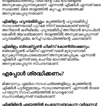
താളമില്ലാത്തതും വയറിന്റെ പല ഭാഗങ്ങളിൽ
അനുഭവപ്പെടുന്നതുമാണ്. എന്നാൽ എിക്കിൾ എന്നത് ഒരേ
സ്ഥലത്ത്, ഒരേ താളത്തിൽ കുറച്ചു നേരത്തേക്ക്
അനുഭവപ്പെടുന്നതാണ്.
എിക്കിളും ഹൃദയമിടിപ്പും:
കുഞ്ഞിന്റെ ഹൃദയമിടിപ്പ്
സാധാരണയായി പുറമേ നിന്ന് കൈകൊണ്ട് തൊട്ട്
അറിയാൻ കഴിയില്ല. ഹൃദയമിടിപ്പ് അറിയാൻ ഡോപ്ലർ
മെഷീൻ ആവശ്യമാണ്. താളത്തിൽ അനുഭവപ്പെടുന്നത്
ഹൃദയമിടിപ്പല്ല, മറിച്ച് ഡയഫ്രത്തിന്റെ ചലനമാണ്.
എിക്കിളും ബ്രാക്സ്റ്റൺ ഹിക്സ് കോൺട്രാക്ഷനും:
ബ്രാക്സ്റ്റൺ ഹിക്സ് എന്നത് വയർ മുഴുവനായി
മുറുകുന്നതുപോലെയാണ് അനുഭവപ്പെടുക. എന്നാൽ
എിക്കിൾ എന്നത് ഒരു ചെറിയ ഭാഗത്ത് മാത്രം
അനുഭവപ്പെടുന്ന സ്പന്ദനമാണ്.
എപ്പോൾ ശ്രദ്ധിക്കണം?
മിക്കവാറും എല്ലാ സാഹചര്യങ്ങളിലും കുഞ്ഞിന്റെ
എിക്കിൾ പൂർണ്ണമായും സാധാരണമാണ്. എന്നാൽ താഴെ
പറയുന്ന സാഹചര്യത്തിൽ ഡോക്ടറോട്
സംസാരിക്കുന്നത് നല്ലതാണ്:
എിക്കിളിന്റെ എണ്ണത്തിൽ പെട്ടെന്നുണ്ടാകുന്ന വർദ്ധനവ്: