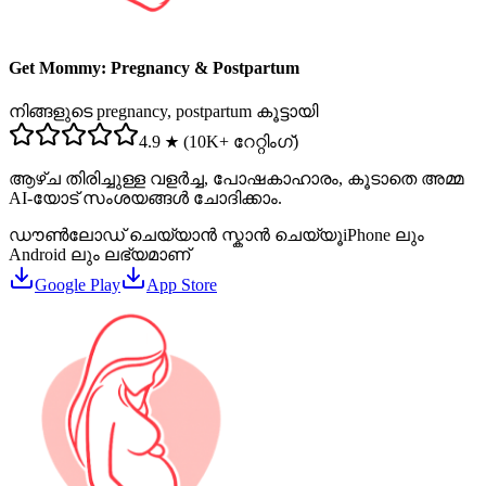
Get Mommy: Pregnancy & Postpartum
നിങ്ങളുടെ pregnancy, postpartum കൂട്ടായി
4.9 ★ (10K+ റേറ്റിംഗ്)
ആഴ്ച തിരിച്ചുള്ള വളർച്ച, പോഷകാഹാരം, കൂടാതെ അമ്മ
AI-യോട് സംശയങ്ങൾ ചോദിക്കാം.
ഡൗൺലോഡ് ചെയ്യാൻ സ്കാൻ ചെയ്യൂ
iPhone ലും
Android ലും ലഭ്യമാണ്
Google Play
App Store