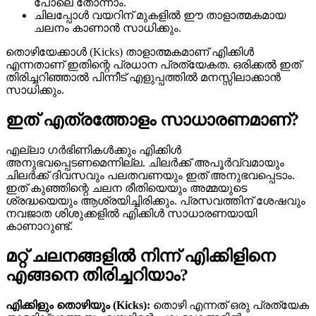
പോലെ തോന്നാം.
ചിലപ്പോൾ വയറിന് മുകളിൽ ഈ താളാത്മകമായ
ചലനം കാണാൻ സാധിക്കും.
തൊഴിയേക്കാൾ (Kicks) താളാത്മകമാണ് എിക്കിൾ
എന്നതാണ് ഇതിന്റെ പ്രധാന പ്രത്യേകത. ഒരിക്കൽ ഇത്
തിരിച്ചറിഞ്ഞാൽ പിന്നീട് എളുപ്പത്തിൽ മനസ്സിലാക്കാൻ
സാധിക്കും.
ഇത് എത്രത്തോളം സാധാരണമാണ്?
എല്ലാ ഗർഭിണികൾക്കും എിക്കിൾ
അനുഭവപ്പെടണമെന്നില്ല. ചിലർക്ക് അപൂർവ്വമായും
ചിലർക്ക് ദിവസവും പലതവണയും ഇത് അനുഭവപ്പെടാം.
ഇത് കുഞ്ഞിന്റെ ചലന രീതിയെയും അമ്മയുടെ
ശ്രദ്ധയെയും ആശ്രയിച്ചിരിക്കും. പ്രസവത്തിന് ശേഷവും
നവജാത ശിശുക്കളിൽ എിക്കിൾ സാധാരണയായി
കാണാറുണ്ട്.
മറ്റ് ചലനങ്ങളിൽ നിന്ന് എിക്കിളിനെ
എങ്ങനെ തിരിച്ചറിയാം?
എിക്കിളും തൊഴിയും (Kicks):
തൊഴി എന്നത് ഒരു പ്രത്യേക