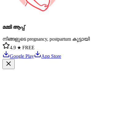
മമ്മി ആപ്പ്
നിങ്ങളുടെ pregnancy, postpartum കൂട്ടായി
4.9 ★
FREE
Google Play
App Store