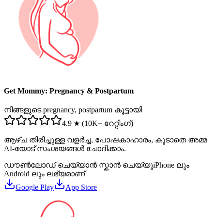
Get Mommy: Pregnancy & Postpartum
നിങ്ങളുടെ pregnancy, postpartum കൂട്ടായി
4.9 ★ (10K+ റേറ്റിംഗ്)
ആഴ്ച തിരിച്ചുള്ള വളർച്ച, പോഷകാഹാരം, കൂടാതെ അമ്മ
AI-യോട് സംശയങ്ങൾ ചോദിക്കാം.
ഡൗൺലോഡ് ചെയ്യാൻ സ്കാൻ ചെയ്യൂ
iPhone ലും
Android ലും ലഭ്യമാണ്
Google Play
App Store