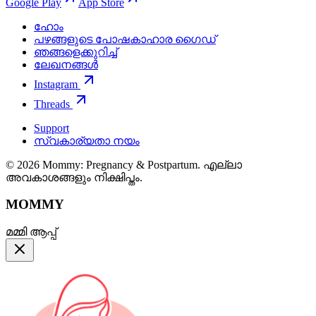
Google Play
App Store
ഹോം
പഴങ്ങളുടെ പോഷകാഹാര ഗൈഡ്
ഞങ്ങളെക്കുറിച്ച്
ലേഖനങ്ങൾ
Instagram
Threads
Support
സ്വകാര്യതാ നയം
© 2026 Mommy: Pregnancy & Postpartum. എല്ലാ
അവകാശങ്ങളും നിക്ഷിപ്തം.
MOMMY
മമ്മി ആപ്പ്