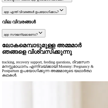
app എന്ത് വിവരങ്ങൾ ഉപയോഗിക്കാം?
വില വിവരങ്ങൾ
app സൗജന്യമാണോ?
ലോകമെമ്പാടുമുള്ള അമ്മമാർ
ഞങ്ങളെ വിശ്വസിക്കുന്നു
tracking, recovery support, feeding questions, ദിവസേന
മനസ്സമാധാനം എന്നിവയ്ക്കായി Mommy: Pregnancy &
Postpartum ഉപയോഗിക്കുന്ന അമ്മമാരുടെ യഥാർത്ഥ
കഥകൾ.