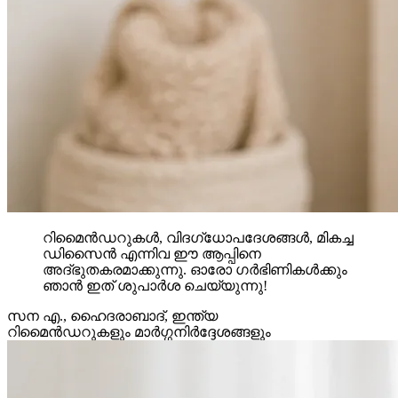
റിമൈൻഡറുകൾ, വിദഗ്ധോപദേശങ്ങൾ, മികച്ച
ഡിസൈൻ എന്നിവ ഈ ആപ്പിനെ
അദ്ഭുതകരമാക്കുന്നു. ഓരോ ഗർഭിണികൾക്കും
ഞാൻ ഇത് ശുപാർശ ചെയ്യുന്നു!
സന എ.
,
ഹൈദരാബാദ്, ഇന്ത്യ
റിമൈൻഡറുകളും മാർഗ്ഗനിർദ്ദേശങ്ങളും