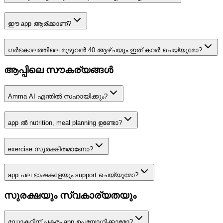
ഈ app ആര്ക്കാണ്?
ഗർഭകാലത്തിലെ മുഴുവൻ 40 ആഴ്ചയും ഇത് കവർ ചെയ്യുമോ?
ആപ്പിലെ സൗകര്യങ്ങൾ
Amma AI എന്തിൽ സഹായിക്കും?
app ൽ nutrition, meal planning ഉണ്ടോ?
exercise സുരക്ഷിതമാണോ?
app പല ഭാഷകളേയും support ചെയ്യുമോ?
സുരക്ഷയും സ്വകാര്യതയും
ഡോക്ടറിന് പകരം app ഉപയോഗിക്കാമോ?