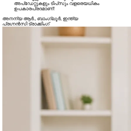
അപ്‌ഡേറ്റുകളും ടിപ്‌സും വളരെയധികം
ഉപകാരപ്രദമാണ്!
അനന്യ ആർ.
,
ബാംഗ്ലൂർ, ഇന്ത്യ
പ്രഗ്നൻസി ട്രാക്കിംഗ്