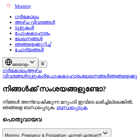
Mommy
ഗർഭകാലം
ആഴ്ച വിവരങ്ങൾ
ടൂളുകൾ
പോഷകാഹാരം
ലേഖനങ്ങൾ
ഞങ്ങളെക്കുറിച്ച്
ചോദ്യങ്ങൾ
മലയാളം
ഗർഭകാലം
ആഴ്ച
വിവരങ്ങൾ
ടൂളുകൾ
പോഷകാഹാരം
ലേഖനങ്ങൾ
ഞങ്ങളെക്കുറി
നിങ്ങൾക്ക് സംശയങ്ങളുണ്ടോ?
നിങ്ങൾ അന്വേഷിക്കുന്ന മറുപടി ഇവിടെ ലഭിച്ചില്ലെങ്കിൽ,
ഞങ്ങളെ ബന്ധപ്പെടുക.
ബന്ധപ്പെടുക
.
പൊതുവായവ
Mommy: Pregnancy & Postpartum എന്നത് എന്താണ്?