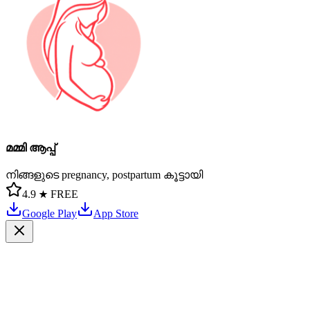
മമ്മി ആപ്പ്
നിങ്ങളുടെ pregnancy, postpartum കൂട്ടായി
4.9 ★
FREE
Google Play
App Store