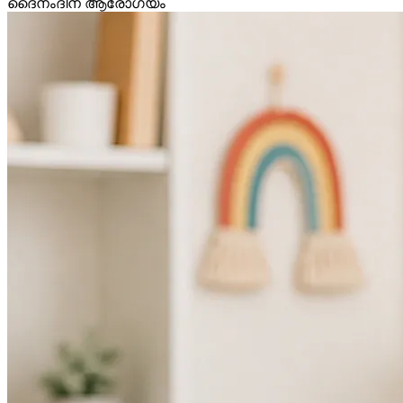
ദൈനംദിന ആരോഗ്യം