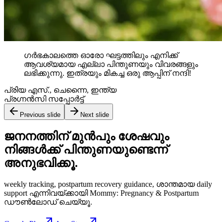
ഗർഭകാലത്തെ ഓരോ ഘട്ടത്തിലും എനിക്ക്
ആവശ്യമായ എല്ലാ പിന്തുണയും വിവരങ്ങളും
ലഭിക്കുന്നു. ഇത്രയും മികച്ച ഒരു ആപ്പിന് നന്ദി!
പ്രിയ എസ്.
,
ചെന്നൈ, ഇന്ത്യ
പ്രഗ്നൻസി സപ്പോർട്ട്
Previous slide
Next slide
ജനനത്തിന് മുൻപും ശേഷവും
നിങ്ങള്‍ക്ക് പിന്തുണയുണ്ടെന്ന്
അനുഭവിക്കൂ.
weekly tracking, postpartum recovery guidance, ശാന്തമായ daily
support എന്നിവയ്ക്കായി Mommy: Pregnancy & Postpartum
ഡൗൺലോഡ് ചെയ്യൂ.