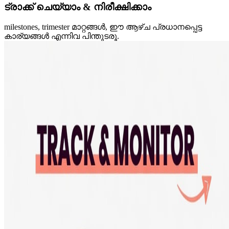
ട്രാക്ക് ചെയ്യാം & നിരീക്ഷിക്കാം
milestones, trimester മാറ്റങ്ങൾ, ഈ ആഴ്ച പ്രധാനപ്പെട്ട
കാര്യങ്ങൾ എന്നിവ പിന്തുടരൂ.