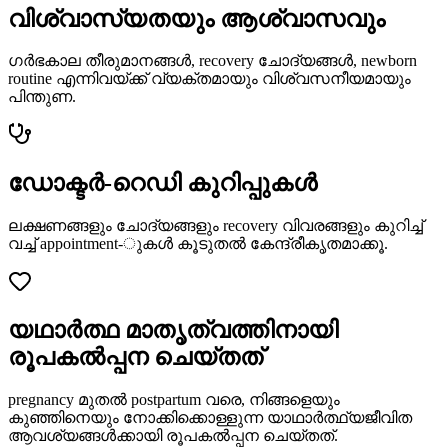
വിശ്വാസ്യതയും ആശ്വാസവും
ഗർഭകാല തീരുമാനങ്ങൾ, recovery ചോദ്യങ്ങൾ, newborn
routine എന്നിവയ്ക്ക് വ്യക്തമായും വിശ്വസനീയമായും
പിന്തുണ.
ഡോക്ടർ-റെഡി കുറിപ്പുകൾ
ലക്ഷണങ്ങളും ചോദ്യങ്ങളും recovery വിവരങ്ങളും കുറിച്ച്
വച്ച് appointment-ുകൾ കൂടുതൽ കേന്ദ്രീകൃതമാക്കൂ.
യഥാർത്ഥ മാതൃത്വത്തിനായി
രൂപകൽപ്പന ചെയ്തത്
pregnancy മുതൽ postpartum വരെ, നിങ്ങളെയും
കുഞ്ഞിനെയും നോക്കിക്കൊള്ളുന്ന യാഥാർത്ഥ്യജീവിത
ആവശ്യങ്ങൾക്കായി രൂപകൽപ്പന ചെയ്തത്.