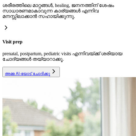
ശരീരത്തിലെ മാറ്റങ്ങൾ, healing, ജനനത്തിന് ശേഷം
സാധാരണമാകാവുന്ന കാര്യങ്ങൾ എന്നിവ
മനസ്സിലാക്കാൻ സഹായിക്കുന്നു.
Visit prep
prenatal, postpartum, pediatric visits എന്നിവയ്ക്ക് ശരിയായ
ചോദ്യങ്ങൾ തയ്യാറാക്കൂ.
അമ്മ AI-യോട് ചോദിക്കൂ