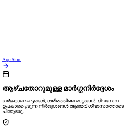
App Store
ആഴ്ചതോറുമുള്ള മാർഗ്ഗനിർദ്ദേശം
ഗർഭകാല ഘട്ടങ്ങൾ, ശരീരത്തിലെ മാറ്റങ്ങൾ, ദിവസേന
ഉപകാരപ്പെടുന്ന നിർദ്ദേശങ്ങൾ ആത്മവിശ്വാസത്തോടെ
പിന്തുടരൂ.