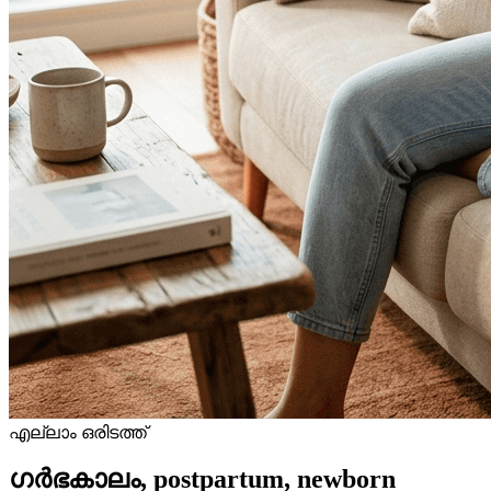
എല്ലാം ഒരിടത്ത്
ഗർഭകാലം, postpartum, newborn