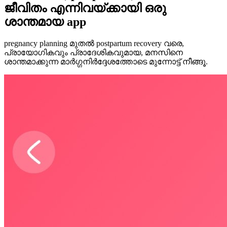
ജീവിതം എന്നിവയ്ക്കായി ഒരു
ശാന്തമായ app
pregnancy planning മുതൽ postpartum recovery വരെ,
പ്രായോഗികവും പ്രാദേശികവുമായ, മനസിനെ
ശാന്തമാക്കുന്ന മാർഗ്ഗനിർദ്ദേശത്തോടെ മുന്നോട്ട് നീങ്ങൂ.