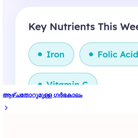
ആഴ്ചതോറുമുള്ള ഗർഭകാലം