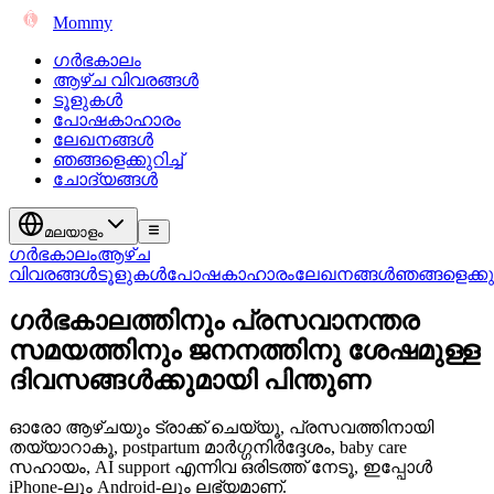
Mommy
ഗർഭകാലം
ആഴ്ച വിവരങ്ങൾ
ടൂളുകൾ
പോഷകാഹാരം
ലേഖനങ്ങൾ
ഞങ്ങളെക്കുറിച്ച്
ചോദ്യങ്ങൾ
മലയാളം
ഗർഭകാലം
ആഴ്ച
വിവരങ്ങൾ
ടൂളുകൾ
പോഷകാഹാരം
ലേഖനങ്ങൾ
ഞങ്ങളെക്കുറി
ഗർഭകാലത്തിനും പ്രസവാനന്തര
സമയത്തിനും ജനനത്തിനു ശേഷമുള്ള
ദിവസങ്ങൾക്കുമായി പിന്തുണ
ഓരോ ആഴ്ചയും ട്രാക്ക് ചെയ്യൂ, പ്രസവത്തിനായി
തയ്യാറാകൂ, postpartum മാർഗ്ഗനിർദ്ദേശം, baby care
സഹായം, AI support എന്നിവ ഒരിടത്ത് നേടൂ, ഇപ്പോൾ
iPhone-ലും Android-ലും ലഭ്യമാണ്.