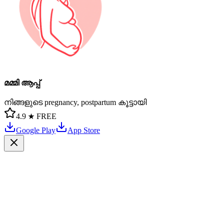
മമ്മി ആപ്പ്
നിങ്ങളുടെ pregnancy, postpartum കൂട്ടായി
4.9 ★
FREE
Google Play
App Store