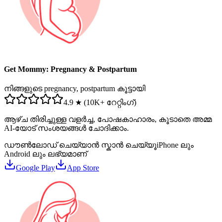
Get Mommy: Pregnancy & Postpartum
നിങ്ങളുടെ pregnancy, postpartum കൂട്ടായി
4.9 ★ (10K+ റേറ്റിംഗ്)
ആഴ്ച തിരിച്ചുള്ള വളർച്ച, പോഷകാഹാരം, കൂടാതെ അമ്മ
AI-യോട് സംശയങ്ങൾ ചോദിക്കാം.
ഡൗൺലോഡ് ചെയ്യാൻ സ്കാൻ ചെയ്യൂ
iPhone ലും
Android ലും ലഭ്യമാണ്
Google Play
App Store