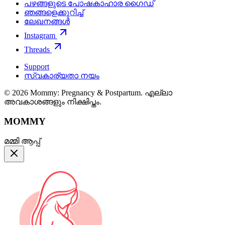
പഴങ്ങളുടെ പോഷകാഹാര ഗൈഡ്
ഞങ്ങളെക്കുറിച്ച്
ലേഖനങ്ങൾ
Instagram
Threads
Support
സ്വകാര്യതാ നയം
© 2026 Mommy: Pregnancy & Postpartum. എല്ലാ
അവകാശങ്ങളും നിക്ഷിപ്തം.
MOMMY
മമ്മി ആപ്പ്