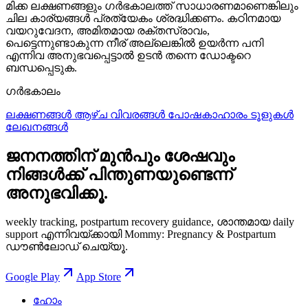
മിക്ക ലക്ഷണങ്ങളും ഗർഭകാലത്ത് സാധാരണമാണെങ്കിലും
ചില കാര്യങ്ങൾ പ്രത്യേകം ശ്രദ്ധിക്കണം. കഠിനമായ
വയറുവേദന, അമിതമായ രക്തസ്രാവം,
പെട്ടെന്നുണ്ടാകുന്ന നീര് അല്ലെങ്കിൽ ഉയർന്ന പനി
എന്നിവ അനുഭവപ്പെട്ടാൽ ഉടൻ തന്നെ ഡോക്ടറെ
ബന്ധപ്പെടുക.
ഗർഭകാലം
ലക്ഷണങ്ങൾ
ആഴ്ച വിവരങ്ങൾ
പോഷകാഹാരം
ടൂളുകൾ
ലേഖനങ്ങൾ
ജനനത്തിന് മുൻപും ശേഷവും
നിങ്ങള്‍ക്ക് പിന്തുണയുണ്ടെന്ന്
അനുഭവിക്കൂ.
weekly tracking, postpartum recovery guidance, ശാന്തമായ daily
support എന്നിവയ്ക്കായി Mommy: Pregnancy & Postpartum
ഡൗൺലോഡ് ചെയ്യൂ.
Google Play
App Store
ഹോം