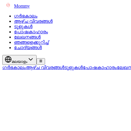
Mommy
ഗർഭകാലം
ആഴ്ച വിവരങ്ങൾ
ടൂളുകൾ
പോഷകാഹാരം
ലേഖനങ്ങൾ
ഞങ്ങളെക്കുറിച്ച്
ചോദ്യങ്ങൾ
മലയാളം
ഗർഭകാലം
ആഴ്ച വിവരങ്ങൾ
ടൂളുകൾ
പോഷകാഹാരം
ലേഖന