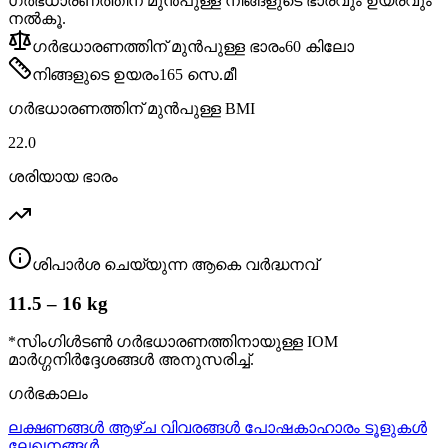
ഗർഭധാരണത്തിന് മുൻപുള്ള നിങ്ങളുടെ ഭാരവും ഉയരവും
നൽകൂ.
ഗർഭധാരണത്തിന് മുൻപുള്ള ഭാരം
60
കിലോ
നിങ്ങളുടെ ഉയരം
165
സെ.മീ
ഗർഭധാരണത്തിന് മുൻപുള്ള BMI
22.0
ശരിയായ ഭാരം
ശിപാർശ ചെയ്യുന്ന ആകെ വർദ്ധനവ്
11.5 – 16 kg
*സിംഗിൾടൺ ഗർഭധാരണത്തിനായുള്ള IOM
മാർഗ്ഗനിർദ്ദേശങ്ങൾ അനുസരിച്ച്.
ഗർഭകാലം
ലക്ഷണങ്ങൾ
ആഴ്ച വിവരങ്ങൾ
പോഷകാഹാരം
ടൂളുകൾ
ലേഖനങ്ങൾ