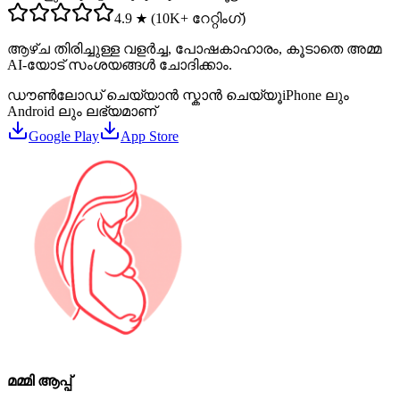
4.9 ★ (10K+ റേറ്റിംഗ്)
ആഴ്ച തിരിച്ചുള്ള വളർച്ച, പോഷകാഹാരം, കൂടാതെ അമ്മ
AI-യോട് സംശയങ്ങൾ ചോദിക്കാം.
ഡൗൺലോഡ് ചെയ്യാൻ സ്കാൻ ചെയ്യൂ
iPhone ലും
Android ലും ലഭ്യമാണ്
Google Play
App Store
മമ്മി ആപ്പ്