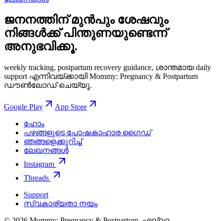
ജനനത്തിന് മുൻപും ശേഷവും
നിങ്ങള്‍ക്ക് പിന്തുണയുണ്ടെന്ന്
അനുഭവിക്കൂ.
weekly tracking, postpartum recovery guidance, ശാന്തമായ daily
support എന്നിവയ്ക്കായി Mommy: Pregnancy & Postpartum
ഡൗൺലോഡ് ചെയ്യൂ.
Google Play
App Store
ഹോം
പഴങ്ങളുടെ പോഷകാഹാര ഗൈഡ്
ഞങ്ങളെക്കുറിച്ച്
ലേഖനങ്ങൾ
Instagram
Threads
Support
സ്വകാര്യതാ നയം
© 2026 Mommy: Pregnancy & Postpartum. എല്ലാ