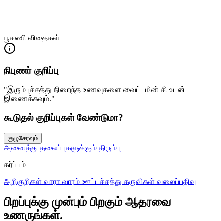
பூசணி விதைகள்
நிபுணர் குறிப்பு
"இரும்புச்சத்து நிறைந்த உணவுகளை வைட்டமின் சி உடன்
இணைக்கவும்."
கூடுதல் குறிப்புகள் வேண்டுமா?
குழுசேரவும்
அனைத்து தலைப்புகளுக்கும் திரும்பு
கர்ப்பம்
அறிகுறிகள்
வாரா வாரம்
ஊட்டச்சத்து
கருவிகள்
வலைப்பதிவு
பிறப்புக்கு முன்பும் பிறகும் ஆதரவை
உணருங்கள்.