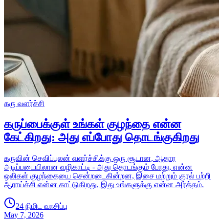
கரு வளர்ச்சி
கருப்பைக்குள் உங்கள் குழந்தை என்ன
கேட்கிறது: அது எப்போது தொடங்குகிறது
கருவின் செவிப்புலன் வளர்ச்சிக்கு ஒரு சூடான, ஆதார
அடிப்படையிலான வழிகாட்டி - அது தொடங்கும் போது, ​​என்ன
ஒலிகள் குழந்தையை சென்றடைகின்றன, இசை மற்றும் குரல் பற்றி
ஆராய்ச்சி என்ன காட்டுகிறது, இது உங்களுக்கு என்ன அர்த்தம்.
24 நிமிட வாசிப்பு
May 7, 2026