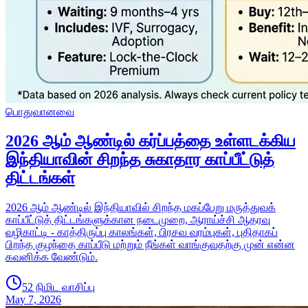
பொதுவானவை
2026 ஆம் ஆண்டில் கர்ப்பத்தை உள்ளடக்கிய
இந்தியாவின் சிறந்த சுகாதார காப்பீட்டுத்
திட்டங்கள்
2026 ஆம் ஆண்டில் இந்தியாவில் சிறந்த மகப்பேறு மருத்துவக்
காப்பீட்டுத் திட்டங்களுக்கான நடைமுறை, ஆராய்ச்சி ஆதரவு
வழிகாட்டி - காத்திருப்பு காலங்கள், பிரசவ வரம்புகள், புதிதாகப்
பிறந்த குழந்தை காப்பீடு மற்றும் நீங்கள் வாங்குவதற்கு முன் என்ன
கவனிக்க வேண்டும்.
52 நிமிட வாசிப்பு
May 7, 2026