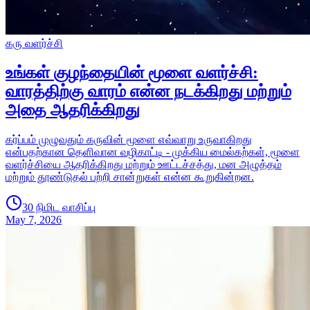
கரு வளர்ச்சி
உங்கள் குழந்தையின் மூளை வளர்ச்சி:
வாரத்திற்கு வாரம் என்ன நடக்கிறது மற்றும்
அதை ஆதரிக்கிறது
கர்ப்பம் முழுவதும் கருவின் மூளை எவ்வாறு உருவாகிறது
என்பதற்கான தெளிவான வழிகாட்டி - முக்கிய மைல்கற்கள், மூளை
வளர்ச்சியை ஆதரிக்கிறது மற்றும் ஊட்டச்சத்து, மன அழுத்தம்
மற்றும் தூண்டுதல் பற்றி சான்றுகள் என்ன கூறுகின்றன.
30 நிமிட வாசிப்பு
May 7, 2026