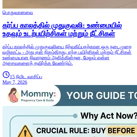
பொதுவானவை
கர்ப்ப காலத்தில் முதுகுவலி: உண்மையில்
உதவும் உடற்பயிற்சிகள் மற்றும் நீட்சிகள்
கர்ப்ப காலத்தில் முதுகுவலியை நிர்வகிப்பதற்கான ஒரு நடைமுறை
வழிகாட்டி - அது ஏன் நிகழ்கிறது, எந்த பயிற்சிகள் மற்றும் நீட்சிகள்
உண்மையான நிவாரணம் அளிக்கின்றன, மேலும் என்ன
அசைவுகளைத் தவிர்க்க வேண்டும்.
15 நிமிட வாசிப்பு
May 7, 2026