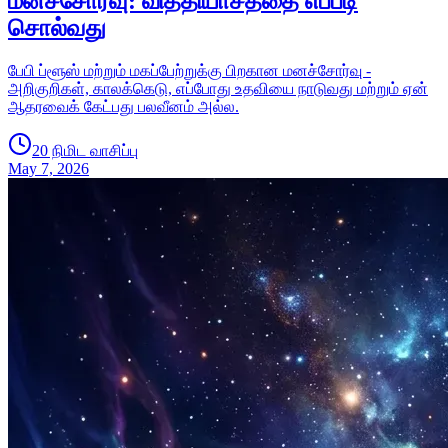
மனச்சோர்வு: வித்தியாசத்தை எப்படி
சொல்வது
பேபி ப்ளூஸ் மற்றும் மகப்பேற்றுக்கு பிறகான மனச்சோர்வு -
அறிகுறிகள், காலக்கெடு, எப்போது உதவியை நாடுவது மற்றும் ஏன்
ஆதரவைக் கேட்பது பலவீனம் அல்ல.
20 நிமிட வாசிப்பு
May 7, 2026