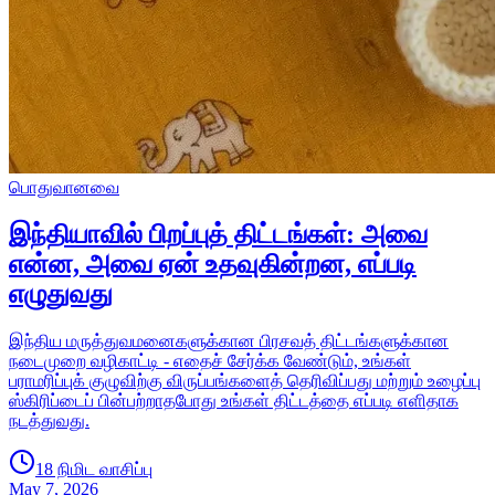
பொதுவானவை
இந்தியாவில் பிறப்புத் திட்டங்கள்: அவை
என்ன, அவை ஏன் உதவுகின்றன, எப்படி
எழுதுவது
இந்திய மருத்துவமனைகளுக்கான பிரசவத் திட்டங்களுக்கான
நடைமுறை வழிகாட்டி - எதைச் சேர்க்க வேண்டும், உங்கள்
பராமரிப்புக் குழுவிற்கு விருப்பங்களைத் தெரிவிப்பது மற்றும் உழைப்பு
ஸ்கிரிப்டைப் பின்பற்றாதபோது உங்கள் திட்டத்தை எப்படி எளிதாக
நடத்துவது.
18 நிமிட வாசிப்பு
May 7, 2026