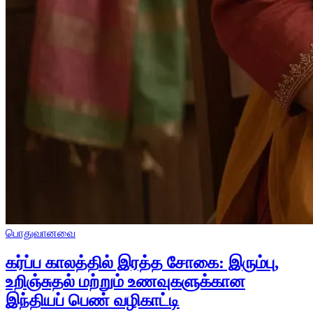
பொதுவானவை
கர்ப்ப காலத்தில் இரத்த சோகை: இரும்பு,
உறிஞ்சுதல் மற்றும் உணவுகளுக்கான
இந்தியப் பெண் வழிகாட்டி