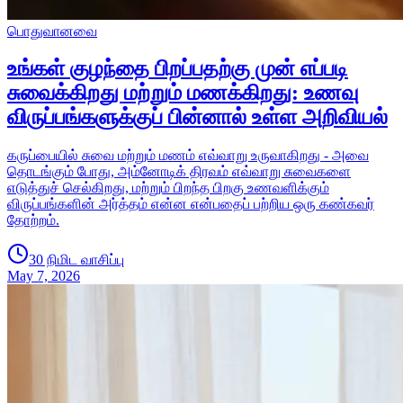
பொதுவானவை
உங்கள் குழந்தை பிறப்பதற்கு முன் எப்படி
சுவைக்கிறது மற்றும் மணக்கிறது: உணவு
விருப்பங்களுக்குப் பின்னால் உள்ள அறிவியல்
கருப்பையில் சுவை மற்றும் மணம் எவ்வாறு உருவாகிறது - அவை
தொடங்கும் போது, ​​அம்னோடிக் திரவம் எவ்வாறு சுவைகளை
எடுத்துச் செல்கிறது, மற்றும் பிறந்த பிறகு உணவளிக்கும்
விருப்பங்களின் அர்த்தம் என்ன என்பதைப் பற்றிய ஒரு கண்கவர்
தோற்றம்.
30 நிமிட வாசிப்பு
May 7, 2026