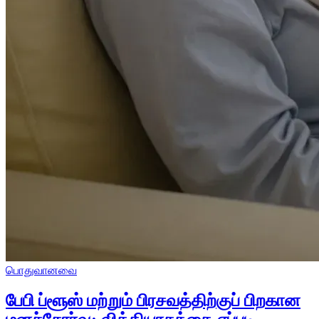
பொதுவானவை
பேபி ப்ளூஸ் மற்றும் பிரசவத்திற்குப் பிறகான