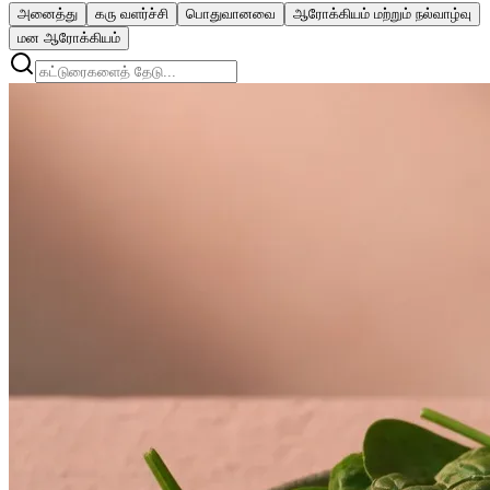
அனைத்து
கரு வளர்ச்சி
பொதுவானவை
ஆரோக்கியம் மற்றும் நல்வாழ்வு
மன ஆரோக்கியம்