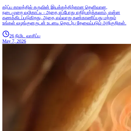
கர்ப்ப காலத்தில் கருவின் இயக்கத்திற்கான தெளிவான,
நடைமுறை வழிகாட்டி - அதை எப்போது எதிர்பார்க்கலாம், என்ன
கணக்கிடப்படுகிறது, அதை எவ்வாறு கண்காணிப்பது மற்றும்
உங்கள் வழங்குனருடன் உடனடி தொடர்பு தேவைப்படும் அறிகுறிகள்.
26 நிமிட வாசிப்பு
May 7, 2026