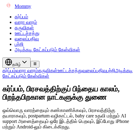
Mommy
கர்ப்பம்
வாரா வாரம்
கருவிகள்
ஊட்டச்சத்து
வலைப்பதிவு
பற்றி
அடிக்கடி கேட்கப்படும் கேள்விகள்
தமிழ்
கர்ப்பம்
வாரா வாரம்
கருவிகள்
ஊட்டச்சத்து
வலைப்பதிவு
பற்றி
அடிக்கடி
கேட்கப்படும் கேள்விகள்
கர்ப்பம், பிரசவத்திற்குப் பிந்தைய காலம்,
பிறந்தபிறகான நாட்களுக்கு துணை
ஒவ்வொரு வாரத்தையும் கண்காணிக்கவும், பிரசவத்திற்கு
தயாராகவும், postpartum வழிகாட்டல், baby care உதவி மற்றும் AI
support அனைத்தையும் ஒரே இடத்தில் பெறவும், இப்போது iPhone
மற்றும் Android-லும் கிடைக்கிறது.