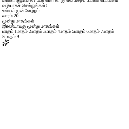
உங்கள் குழந்தை எப்படி வளர்கிறது என்பதைப் பார்க்க வாரங்கள்
வழியாகச் செல்லுங்கள்!
உங்கள் முன்னேற்றம்
வாரம் 20
மூன்று மாதங்கள்
இரண்டாவது மூன்று மாதங்கள்
மாதம் 1
மாதம் 2
மாதம் 3
மாதம் 4
மாதம் 5
மாதம் 6
மாதம் 7
மாதம்
8
மாதம் 9