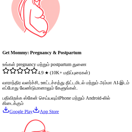
Get Mommy: Pregnancy & Postpartum
உங்கள் pregnancy மற்றும் postpartum துணை
4.9 ★ (10K+ மதிப்புரைகள்)
வாராந்திர வளர்ச்சி, ஊட்டச்சத்து திட்டமிடல் மற்றும் அம்மா AI-இடம்
எப்போது வேண்டுமானாலும் கேளுங்கள்.
பதிவிறக்க ஸ்கேன் செய்யவும்
iPhone மற்றும் Android-லில்
கிடைக்கும்
Google Play
App Store