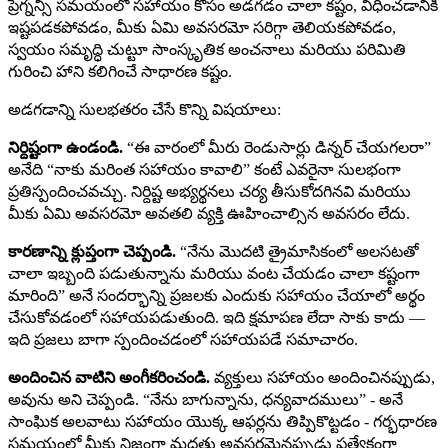
ప్రెగ్నన్సీ సమయంలో సహాయం కోసం అడగడం చాలా కష్టం, విధించడానికి
ఇష్టపడకపోవడం, మీకు ఏమి అవసరమో సరిగ్గా తెలియకపోవడం,
స్వయం సమృద్ధి చుట్టూ సాంస్కృతిక అంచనాలు మరియు పరిమితి
గురించి హాని కలిగించే సాధారణ కష్టం.
అడగడాన్ని సులభతరం చేసే కొన్ని విషయాలు:
నిర్దిష్టంగా ఉండండి.
“ఈ వారంలో మీరు రెండుసార్లు డిన్నర్ చేయగలరా”
అనేది “నాకు మరింత సహాయం కావాలి” కంటే ఎవరైనా సులభంగా
ప్రతిస్పందించవచ్చు. నిర్దిష్ట అభ్యర్థనలు చర్య తీసుకోదగినవి మరియు
మీకు ఏమి అవసరమో అవతలి వ్యక్తి ఊహించాల్సిన అవసరం లేదు.
కారణాన్ని క్లుప్తంగా చెప్పండి.
“నేను మొదటి త్రైమాసికంలో అలసటతో
చాలా ఇబ్బంది పడుతున్నాను మరియు వంట చేయడం చాలా కష్టంగా
మారింది” అనే సందర్భాన్ని ప్రజలకు ఎందుకు సహాయం చేయాలో అర్థం
చేసుకోవడంలో సహాయపడుతుంది. ఇది క్షమాపణ లేదా సాకు కాదు —
ఇది ప్రజలు బాగా స్పందించడంలో సహాయపడే సమాచారం.
అందించిన వాటిని అంగీకరించండి.
వ్యక్తులు సహాయం అందించినప్పుడు,
అవును అని చెప్పండి. “నేను బాగున్నాను, ధన్యవాదములు” - అనే
సాంఘిక అలవాటు సహాయం యొక్క ఆఫర్లను తిప్పికొట్టడం - గర్భధారణ
సమయంలో మీకు నిజంగా మద్దతు అవసరమైనప్పుడు ప్రత్యేకంగా