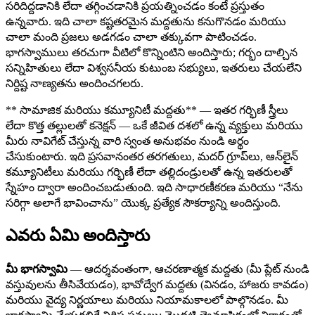
సరిదిద్దడానికి లేదా తగ్గించడానికి ప్రయత్నించడం కంటే ప్రస్తుతం
ఉన్నవారు. ఇది చాలా కష్టతరమైన మద్దతును కనుగొనడం మరియు
చాలా మంది ప్రజలు అడగడం చాలా తక్కువగా పాటించడం.
భాగస్వాములు తరచుగా వీటిలో కొన్నింటిని అందిస్తారు; గర్భం దాల్చిన
సన్నిహితులు లేదా విశ్వసనీయ కుటుంబ సభ్యులు, ఇతరులు చేయలేని
నిర్దిష్ట నాణ్యతను అందించగలరు.
** సామాజిక మరియు కమ్యూనిటీ మద్దతు** — ఇతర గర్భిణీ స్త్రీలు
లేదా కొత్త తల్లులతో కనెక్షన్ — ఒకే జీవిత దశలో ఉన్న వ్యక్తులు మరియు
మీరు నావిగేట్ చేస్తున్న వారి స్వంత అనుభవం నుండి అర్థం
చేసుకుంటారు. ఇది ప్రసవానంతర తరగతులు, మదర్ గ్రూప్‌లు, ఆన్‌లైన్
కమ్యూనిటీలు మరియు గర్భిణీ లేదా తల్లిదండ్రులతో ఉన్న ఇతరులతో
స్నేహం ద్వారా అందించబడుతుంది. ఇది సాధారణీకరణ మరియు “నేను
సరిగ్గా అలాగే భావించాను” యొక్క ప్రత్యేక సౌకర్యాన్ని అందిస్తుంది.
ఎవరు ఏమి అందిస్తారు
మీ భాగస్వామి
— ఆదర్శవంతంగా, ఆచరణాత్మక మద్దతు (మీ ప్లేట్ నుండి
వస్తువులను తీసివేయడం), భావోద్వేగ మద్దతు (వినడం, హాజరు కావడం)
మరియు వైద్య నిర్ణయాలు మరియు నియామకాలలో పాల్గొనడం. మీ