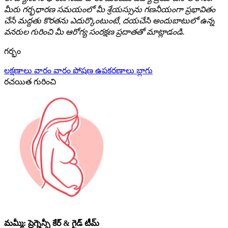
మీరు గర్భధారణ సమయంలో మీ శ్రేయస్సును గణనీయంగా ప్రభావితం
చేసే మద్దతు కొరతను ఎదుర్కొంటుంటే, దయచేసి అందుబాటులో ఉన్న
వనరుల గురించి మీ ఆరోగ్య సంరక్షణ ప్రదాతతో మాట్లాడండి.
గర్భం
లక్షణాలు
వారం వారం
పోషణ
ఉపకరణాలు
బ్లాగు
రచయిత గురించి
మమ్మీ: ప్రెగ్నెన్సీ కేర్ & గైడ్ టీమ్