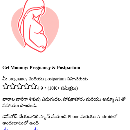
Get Mommy: Pregnancy & Postpartum
మీ pregnancy మరియు postpartum సహచరుడు
4.9 ★ (10K+ సమీక్షలు)
వారాల వారీగా శిశువు ఎదుగుదల, పోషకాహారం మరియు అమ్మా AI తో
సహాయం పొందండి.
డౌన్‌లోడ్ చేయడానికి స్కాన్ చేయండి
iPhone మరియు Androidలో
అందుబాటులో ఉంది