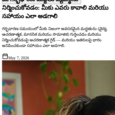
నిర్మించుకోవడం: మీకు ఎవరు కావాలి మరియు
సహాయం ఎలా అడగాలి
గర్భధారణ సమయంలో మీకు నిజంగా అవసరమైన మద్దతును (వైద్య,
ఆచరణాత్మక, మానసిక మరియు సామాజిక) గుర్తించడం మరియు
నిర్మించుకోవడంపై ఆచరణాత్మక గైడ్ — మరియు ఇతరులపై భారం
అనిపించకుండా సహాయం ఎలా అడగాలి.
May 7, 2026