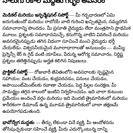
నాలుగు రకాల మద్దతు గర్భం అవసరం
మెడికల్ మరియు ఇన్ఫర్మేషనల్ సపోర్ట్
— మీ గర్భధారణలో ఏమి
జరుగుతుందో మరియు రాబోయే వాటి గురించి ఖచ్చితమైన, నమ్మదగిన
సమాచారాన్ని పొందడం. మీ ప్రసూతి వైద్యుడు లేదా మంత్రసాని ప్రాథమిక
మూలం. ప్రశ్నలకు సమాధానమిచ్చే, కనుగొన్న వాటిని వివరించే మరియు
అవసరమైనప్పుడు తగిన విధంగా సూచించే మంచి వైద్యుడు భర్తీ
చేయలేడు. విశ్వసనీయమైన మూలాధారాలతో అనుబంధం — మమ్మీ:
ప్రెగ్నెన్సీ కేర్ & గైడ్ వంటి యాప్‌లు, పేరున్న ఆరోగ్య సమాచారం, నిర్దిష్ట
ప్రశ్నలు తలెత్తినప్పుడు అర్హత కలిగిన నిపుణులు.
ప్రాక్టికల్ సపోర్ట్
— రోజువారీ జీవితంలోని అవసరాలకు స్పష్టమైన
సహాయం: వంట చేయడం, శుభ్రపరచడం, పనులు చేయడం,
అపాయింట్‌మెంట్‌లకు రవాణా చేయడం, పెద్ద పిల్లల సంరక్షణ, మీ
సామర్థ్యం తగ్గిన కాలంలో ఇంటిని నిర్వహించడం. ఇది చాలా కుటుంబ
ప్రమేయం అందించే వర్గం మరియు ఇది మొదటి త్రైమాసికంలో మరియు
శారీరకంగా డిమాండ్ ఉన్న మూడవ త్రైమాసికంలో చాలా తక్షణమే
ఉపయోగపడుతుంది.
భావోద్వేగ మద్దతు
— తీర్పు లేకుండా వినే వ్యక్తి, మీ ఆందోళనను
తోసిపుచ్చకుండా సహించే వ్యక్తి, మీరు ఎదుర్కొంటున్న దాన్ని