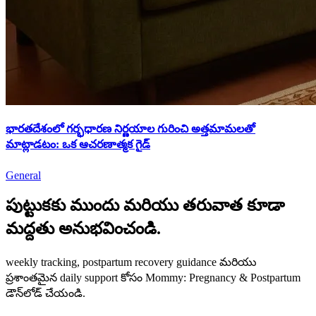
భారతదేశంలో గర్భధారణ నిర్ణయాల గురించి అత్తమామలతో
మాట్లాడటం: ఒక ఆచరణాత్మక గైడ్
General
పుట్టుకకు ముందు మరియు తరువాత కూడా
మద్దతు అనుభవించండి.
weekly tracking, postpartum recovery guidance మరియు
ప్రశాంతమైన daily support కోసం Mommy: Pregnancy & Postpartum
డౌన్‌లోడ్ చేయండి.