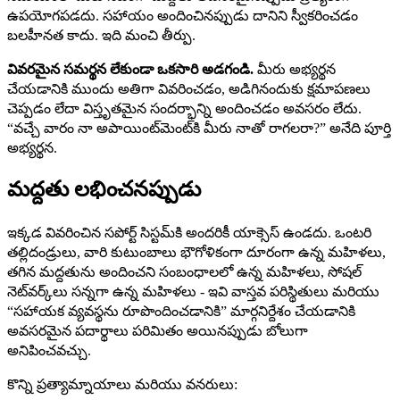
ఉపయోగపడదు. సహాయం అందించినప్పుడు దానిని స్వీకరించడం
బలహీనత కాదు. ఇది మంచి తీర్పు.
వివరమైన సమర్థన లేకుండా ఒకసారి అడగండి.
మీరు అభ్యర్థన
చేయడానికి ముందు అతిగా వివరించడం, అడిగినందుకు క్షమాపణలు
చెప్పడం లేదా విస్తృతమైన సందర్భాన్ని అందించడం అవసరం లేదు.
“వచ్చే వారం నా అపాయింట్‌మెంట్‌కి మీరు నాతో రాగలరా?” అనేది పూర్తి
అభ్యర్థన.
మద్దతు లభించనప్పుడు
ఇక్కడ వివరించిన సపోర్ట్ సిస్టమ్‌కి అందరికీ యాక్సెస్ ఉండదు. ఒంటరి
తల్లిదండ్రులు, వారి కుటుంబాలు భౌగోళికంగా దూరంగా ఉన్న మహిళలు,
తగిన మద్దతును అందించని సంబంధాలలో ఉన్న మహిళలు, సోషల్
నెట్‌వర్క్‌లు సన్నగా ఉన్న మహిళలు - ఇవి వాస్తవ పరిస్థితులు మరియు
“సహాయక వ్యవస్థను రూపొందించడానికి” మార్గనిర్దేశం చేయడానికి
అవసరమైన పదార్థాలు పరిమితం అయినప్పుడు బోలుగా
అనిపించవచ్చు.
కొన్ని ప్రత్యామ్నాయాలు మరియు వనరులు: