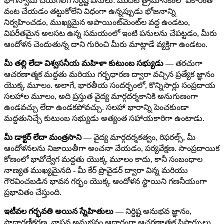
భాగస్వామి చేయగలిగే నిర్దిష్ట పనులు: మొదటి త్రైమాసికంలో వికారంతో
వంట చేయడం తట్టుకోలేని విధంగా ఉన్నప్పుడు భోజనాన్ని
నిర్వహించడం, ముఖ్యమైన అపాయింట్‌మెంట్‌ల వద్ద ఉండటం,
విపరీతమైన అలసట ఉన్న సమయంలో ఇంటి పనులను చేపట్టడం, మీరు
ఆందోళన చెందుతున్న దాని గురించి మీరు మాట్లాడే వ్యక్తిగా ఉండటం.
మీ తల్లి లేదా విశ్వసనీయ మహిళా కుటుంబ సభ్యుడు
— తరచుగా
ఆచరణాత్మక మద్దతు మరియు గర్భధారణ ద్వారా వచ్చిన ప్రత్యేక జ్ఞానం
యొక్క మూలం. అలాగే, భారతీయ సందర్భంలో, కొన్నిసార్లు సంప్రదాయ
సలహాల మూలం, అది ప్రస్తుత వైద్య మార్గదర్శకానికి అనుగుణంగా
ఉండవచ్చు లేదా ఉండకపోవచ్చు. సలహా భారాన్ని పెంచకుండా
మద్దతునిచ్చే కుటుంబ సభ్యుడు అత్యంత సహాయకారిగా ఉంటాడు.
మీ డాక్టర్ లేదా మంత్రసాని
— వైద్య మార్గదర్శకత్వం, రిఫరల్స్, మీ
ఆందోళనలను నిజాయితీగా అంచనా వేయడం, పర్యవేక్షణ. సాంప్రదాయిక
కోణంలో భావోద్వేగ మద్దతు యొక్క మూలం కాదు, కానీ సంబంధాల
నాణ్యత ముఖ్యమైనది - మీ కేర్ ప్రొవైడర్ ద్వారా విన్న మరియు
గౌరవించబడిన భావన గర్భం యొక్క ఆందోళన స్థాయిని గణనీయంగా
ప్రభావితం చేస్తుంది.
ఇటీవల గర్భవతి అయిన స్నేహితులు
— నిర్దిష్ట అనుభవ జ్ఞానం,
సాధారణీకరణ, వాస్తవ అనుభవం ఆధారంగా ఆచరణాత్మక సిఫార్సులు.