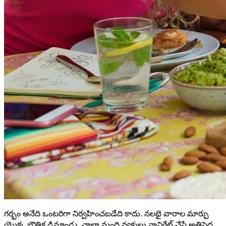
గర్భం అనేది ఒంటరిగా నిర్వహించబడేది కాదు. నలభై వారాల మార్పు
యొక్క భౌతిక డిమాండ్లు, చాలా మంది వ్యక్తులు నావిగేట్ చేసే అతిపెద్ద