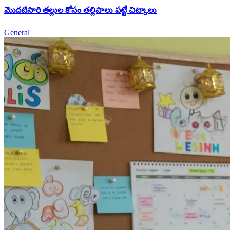
మొదటిసారి తల్లుల కోసం తల్లిపాలు పట్టే చిట్కాలు
General