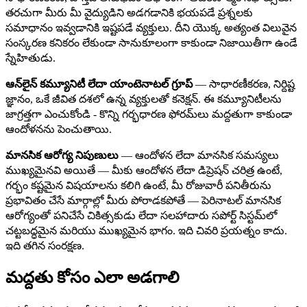
తరచుగా మీరు మీ వైద్యుడిని అడగడానికి భయపడే ప్రశ్నలకు
సమాధానం ఇవ్వడానికి ఇష్టపడే వ్యక్తులు. దీని యొక్క అత్యంత విలువైన
సంస్కరణ కనికరం లేకుండా సానుకూలంగా కాకుండా నిజాయితీగా ఉండే
స్నేహితుడు.
ఆన్‌లైన్ కమ్యూనిటీ లేదా యాంటెనాటల్ గ్రూప్
— సాధారణీకరణ, నిర్దిష్ట
జ్ఞానం, ఒకే జీవిత దశలో ఉన్న వ్యక్తులతో కనెక్షన్. ఈ కమ్యూనిటీలను
జాగ్రత్తగా ఎంచుకోండి - కొన్ని గర్భధారణ ఫోరమ్‌లు మద్దతుగా కాకుండా
ఆందోళనను పెంచుతాయి.
మానసిక ఆరోగ్య నిపుణులు
— ఆందోళన లేదా మానసిక సమస్యలు
ముఖ్యమైనవి అయితే — మీకు ఆందోళన లేదా డిప్రెషన్ చరిత్ర ఉంటే,
గర్భం కష్టమైన విషయాలను కలిగి ఉంటే, మీ రోజువారీ పనితీరును
ప్రభావితం చేసే మార్గాల్లో మీరు పోరాడకపోతే — పెరినాటల్ మానసిక
ఆరోగ్యంతో పనిచేసే చికిత్సకుడు లేదా సలహాదారు సపోర్ట్ సిస్టమ్‌లో
చట్టబద్ధమైన మరియు ముఖ్యమైన భాగం. ఇది చివరి ప్రయత్నం కాదు.
ఇది తగిన సంరక్షణ.
మద్దతు కోసం ఎలా అడగాలి