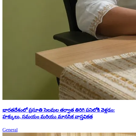
భారతదేశంలో ప్రసూతి సెలవుల తర్వాత తిరిగి పనిలోకి వెళ్లడం:
హక్కులు, సమయం మరియు మానసిక వాస్తవికత
General