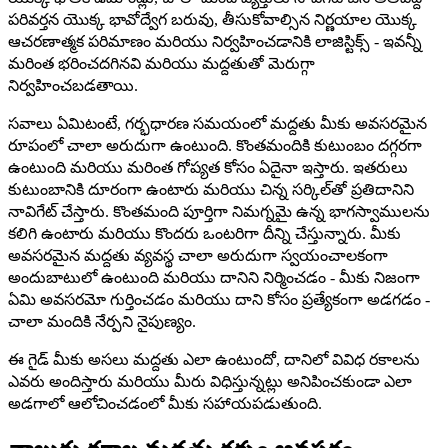
పరివర్తన యొక్క భావోద్వేగ బరువు, తీసుకోవాల్సిన నిర్ణయాల యొక్క
ఆచరణాత్మక పరిమాణం మరియు నిర్వహించడానికి లాజిస్టిక్స్ - ఇవన్నీ
మరింత భరించదగినవి మరియు మద్దతుతో మెరుగ్గా
నిర్వహించబడతాయి.
సవాలు ఏమిటంటే, గర్భధారణ సమయంలో మద్దతు మీకు అవసరమైన
రూపంలో చాలా అరుదుగా ఉంటుంది. కొంతమందికి కుటుంబం దగ్గరగా
ఉంటుంది మరియు మరింత గోప్యత కోసం ఏదైనా ఇస్తారు. ఇతరులు
కుటుంబానికి దూరంగా ఉంటారు మరియు చిన్న సర్కిల్‌తో ప్రతిదానిని
నావిగేట్ చేస్తారు. కొంతమంది పూర్తిగా నిమగ్నమై ఉన్న భాగస్వాములను
కలిగి ఉంటారు మరియు కొందరు ఒంటరిగా దీన్ని చేస్తున్నారు. మీకు
అవసరమైన మద్దతు వ్యవస్థ చాలా అరుదుగా స్వయంచాలకంగా
అందుబాటులో ఉంటుంది మరియు దానిని నిర్మించడం - మీకు నిజంగా
ఏమి అవసరమో గుర్తించడం మరియు దాని కోసం ప్రత్యేకంగా అడగడం -
చాలా మందికి నేర్పని నైపుణ్యం.
ఈ గైడ్ మీకు అసలు మద్దతు ఎలా ఉంటుందో, దానిలో వివిధ రకాలను
ఎవరు అందిస్తారు మరియు మీరు విధిస్తున్నట్లు అనిపించకుండా ఎలా
అడగాలో ఆలోచించడంలో మీకు సహాయపడుతుంది.