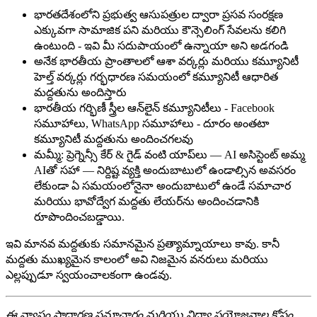
భారతదేశంలోని ప్రభుత్వ ఆసుపత్రుల ద్వారా ప్రసవ సంరక్షణ
ఎక్కువగా సామాజిక పని మరియు కౌన్సెలింగ్ సేవలను కలిగి
ఉంటుంది - ఇవి మీ సదుపాయంలో ఉన్నాయా అని అడగండి
అనేక భారతీయ ప్రాంతాలలో ఆశా వర్కర్లు మరియు కమ్యూనిటీ
హెల్త్ వర్కర్లు గర్భధారణ సమయంలో కమ్యూనిటీ ఆధారిత
మద్దతును అందిస్తారు
భారతీయ గర్భిణీ స్త్రీల ఆన్‌లైన్ కమ్యూనిటీలు - Facebook
సమూహాలు, WhatsApp సమూహాలు - దూరం అంతటా
కమ్యూనిటీ మద్దతును అందించగలవు
మమ్మీ: ప్రెగ్నెన్సీ కేర్ & గైడ్ వంటి యాప్‌లు — AI అసిస్టెంట్ అమ్మ
AIతో సహా — నిర్దిష్ట వ్యక్తి అందుబాటులో ఉండాల్సిన అవసరం
లేకుండా ఏ సమయంలోనైనా అందుబాటులో ఉండే సమాచార
మరియు భావోద్వేగ మద్దతు లేయర్‌ను అందించడానికి
రూపొందించబడ్డాయి.
ఇవి మానవ మద్దతుకు సమానమైన ప్రత్యామ్నాయాలు కావు. కానీ
మద్దతు ముఖ్యమైన కాలంలో అవి నిజమైన వనరులు మరియు
ఎల్లప్పుడూ స్వయంచాలకంగా ఉండవు.
ఈ వ్యాసం సాధారణ సమాచారం మరియు విద్యా ప్రయోజనాల కోసం.