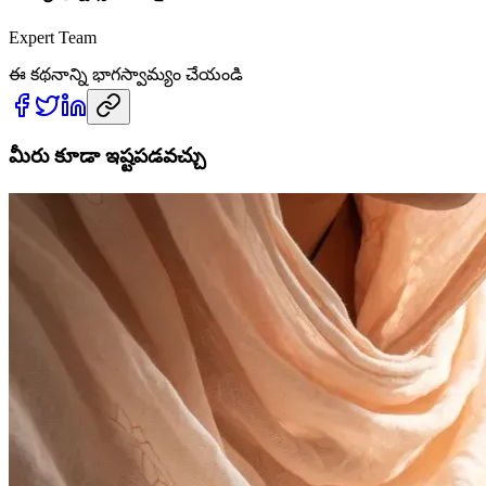
Expert Team
ఈ కథనాన్ని భాగస్వామ్యం చేయండి
మీరు కూడా ఇష్టపడవచ్చు