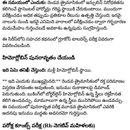
ఈ సమయంలో ఎందుకు:
రెండవ త్రైమాసికంలో ఇన్సులిన్ నిరోధకతను
కలిగించే ప్లాసెంటల్ హార్మోన్లు గరిష్ట స్థాయికి చేరుకుంటాయి. ముందుగా
పరీక్షించడం అధిక తప్పుడు-ప్రతికూల రేటును ఉత్పత్తి చేస్తుంది; ఇరవై-
నాలుగు నుండి ఇరవై ఎనిమిది వారాలలో పరీక్షించడం ద్వారా గర్భధారణ
మధుమేహం గుర్తించబడే అవకాశం ఉన్నపుడు సంగ్రహిస్తుంది.
ఈ సిరీస్‌లోని సహచర కథనంలో గ్లూకోస్ టాలరెన్స్ పరీక్ష వివరంగా
వివరించబడింది.
హిమోగ్లోబిన్ పునరావృతం చేయండి
ఇది ఏమి తనిఖీ చేస్తుంది:
మళ్లీ హిమోగ్లోబిన్ స్థాయి.
** ఇది ఎందుకు ముఖ్యమైనది:** రెండవ త్రైమాసికంలో రక్త పరిమాణం
విస్తరణ వేగవంతం అవుతుంది, ఇనుము దుకాణాలపై డిమాండ్
పెరుగుతుంది. బుకింగ్‌లో బోర్డర్‌లైన్ హిమోగ్లోబిన్ ఉన్న స్త్రీలు రక్తహీనత
కలిగి ఉండవచ్చు. మామూలుగా ఉన్న స్త్రీలు మునిగిపోయి ఉండవచ్చు.
ఈ సమయంలో పునరావృత పరీక్ష మూడవ త్రైమాసికంలో ఎవరికి
అదనపు ఇనుము మద్దతు అవసరమో గుర్తిస్తుంది.
పరోక్ష కూంబ్స్ పరీక్ష (Rh-నెగటివ్ మహిళలకు)