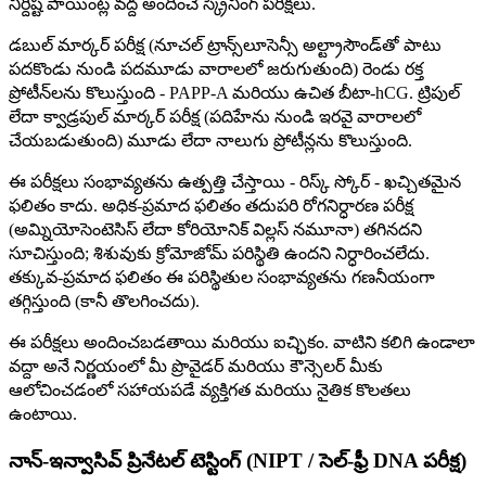
నిర్దిష్ట పాయింట్ల వద్ద అందించే స్క్రీనింగ్ పరీక్షలు.
డబుల్ మార్కర్ పరీక్ష (నూచల్ ట్రాన్స్‌లూసెన్సీ అల్ట్రాసౌండ్‌తో పాటు
పదకొండు నుండి పదమూడు వారాలలో జరుగుతుంది) రెండు రక్త
ప్రోటీన్‌లను కొలుస్తుంది - PAPP-A మరియు ఉచిత బీటా-hCG. ట్రిపుల్
లేదా క్వాడ్రపుల్ మార్కర్ పరీక్ష (పదిహేను నుండి ఇరవై వారాలలో
చేయబడుతుంది) మూడు లేదా నాలుగు ప్రోటీన్లను కొలుస్తుంది.
ఈ పరీక్షలు సంభావ్యతను ఉత్పత్తి చేస్తాయి - రిస్క్ స్కోర్ - ఖచ్చితమైన
ఫలితం కాదు. అధిక-ప్రమాద ఫలితం తదుపరి రోగనిర్ధారణ పరీక్ష
(అమ్నియోసెంటెసిస్ లేదా కోరియోనిక్ విల్లస్ నమూనా) తగినదని
సూచిస్తుంది; శిశువుకు క్రోమోజోమ్ పరిస్థితి ఉందని నిర్ధారించలేదు.
తక్కువ-ప్రమాద ఫలితం ఈ పరిస్థితుల సంభావ్యతను గణనీయంగా
తగ్గిస్తుంది (కానీ తొలగించదు).
ఈ పరీక్షలు అందించబడతాయి మరియు ఐచ్ఛికం. వాటిని కలిగి ఉండాలా
వద్దా అనే నిర్ణయంలో మీ ప్రొవైడర్ మరియు కౌన్సెలర్ మీకు
ఆలోచించడంలో సహాయపడే వ్యక్తిగత మరియు నైతిక కొలతలు
ఉంటాయి.
నాన్-ఇన్వాసివ్ ప్రినేటల్ టెస్టింగ్ (NIPT / సెల్-ఫ్రీ DNA పరీక్ష)