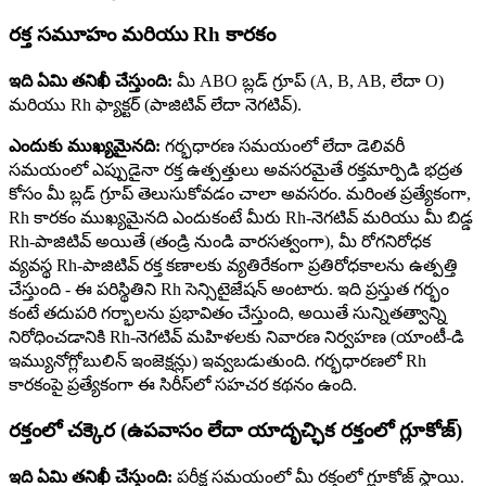
రక్త సమూహం మరియు Rh కారకం
ఇది ఏమి తనిఖీ చేస్తుంది:
మీ ABO బ్లడ్ గ్రూప్ (A, B, AB, లేదా O)
మరియు Rh ఫ్యాక్టర్ (పాజిటివ్ లేదా నెగటివ్).
ఎందుకు ముఖ్యమైనది:
గర్భధారణ సమయంలో లేదా డెలివరీ
సమయంలో ఎప్పుడైనా రక్త ఉత్పత్తులు అవసరమైతే రక్తమార్పిడి భద్రత
కోసం మీ బ్లడ్ గ్రూప్ తెలుసుకోవడం చాలా అవసరం. మరింత ప్రత్యేకంగా,
Rh కారకం ముఖ్యమైనది ఎందుకంటే మీరు Rh-నెగటివ్ మరియు మీ బిడ్డ
Rh-పాజిటివ్ అయితే (తండ్రి నుండి వారసత్వంగా), మీ రోగనిరోధక
వ్యవస్థ Rh-పాజిటివ్ రక్త కణాలకు వ్యతిరేకంగా ప్రతిరోధకాలను ఉత్పత్తి
చేస్తుంది - ఈ పరిస్థితిని Rh సెన్సిటైజేషన్ అంటారు. ఇది ప్రస్తుత గర్భం
కంటే తదుపరి గర్భాలను ప్రభావితం చేస్తుంది, అయితే సున్నితత్వాన్ని
నిరోధించడానికి Rh-నెగటివ్ మహిళలకు నివారణ నిర్వహణ (యాంటీ-డి
ఇమ్యునోగ్లోబులిన్ ఇంజెక్షన్లు) ఇవ్వబడుతుంది. గర్భధారణలో Rh
కారకంపై ప్రత్యేకంగా ఈ సిరీస్‌లో సహచర కథనం ఉంది.
రక్తంలో చక్కెర (ఉపవాసం లేదా యాదృచ్ఛిక రక్తంలో గ్లూకోజ్)
ఇది ఏమి తనిఖీ చేస్తుంది:
పరీక్ష సమయంలో మీ రక్తంలో గ్లూకోజ్ స్థాయి.