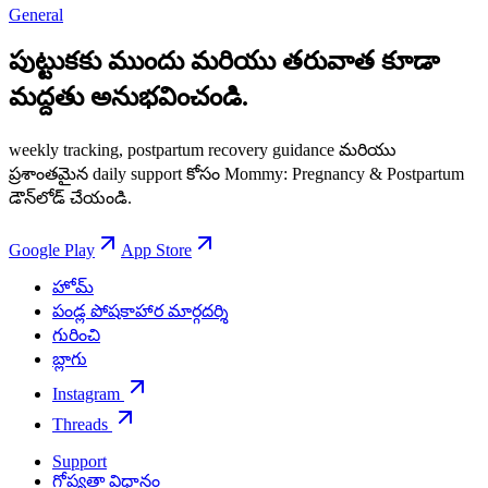
General
పుట్టుకకు ముందు మరియు తరువాత కూడా
మద్దతు అనుభవించండి.
weekly tracking, postpartum recovery guidance మరియు
ప్రశాంతమైన daily support కోసం Mommy: Pregnancy & Postpartum
డౌన్‌లోడ్ చేయండి.
Google Play
App Store
హోమ్
పండ్ల పోషకాహార మార్గదర్శి
గురించి
బ్లాగు
Instagram
Threads
Support
గోప్యతా విధానం