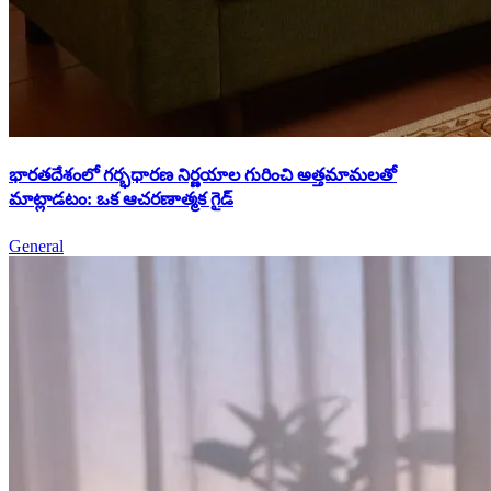
భారతదేశంలో గర్భధారణ నిర్ణయాల గురించి అత్తమామలతో
మాట్లాడటం: ఒక ఆచరణాత్మక గైడ్
General