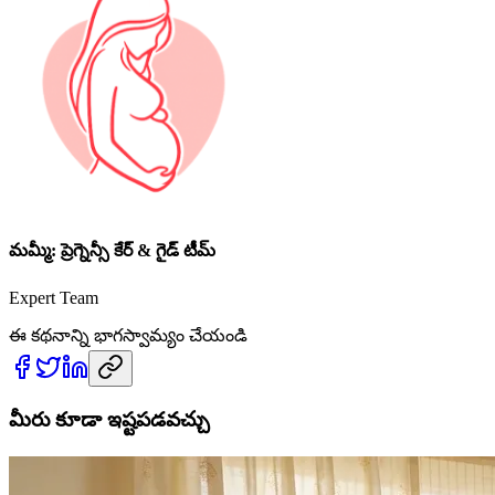
మమ్మీ: ప్రెగ్నెన్సీ కేర్ & గైడ్ టీమ్
Expert Team
ఈ కథనాన్ని భాగస్వామ్యం చేయండి
మీరు కూడా ఇష్టపడవచ్చు