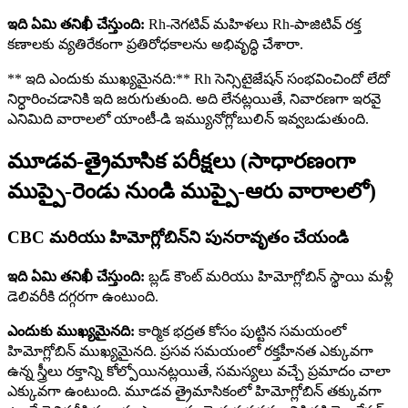
ఇది ఏమి తనిఖీ చేస్తుంది:
Rh-నెగటివ్ మహిళలు Rh-పాజిటివ్ రక్త
కణాలకు వ్యతిరేకంగా ప్రతిరోధకాలను అభివృద్ధి చేశారా.
** ఇది ఎందుకు ముఖ్యమైనది:** Rh సెన్సిటైజేషన్ సంభవించిందో లేదో
నిర్ధారించడానికి ఇది జరుగుతుంది. అది లేనట్లయితే, నివారణగా ఇరవై
ఎనిమిది వారాలలో యాంటీ-డి ఇమ్యునోగ్లోబులిన్ ఇవ్వబడుతుంది.
మూడవ-త్రైమాసిక పరీక్షలు (సాధారణంగా
ముప్పై-రెండు నుండి ముప్పై-ఆరు వారాలలో)
CBC మరియు హిమోగ్లోబిన్‌ని పునరావృతం చేయండి
ఇది ఏమి తనిఖీ చేస్తుంది:
బ్లడ్ కౌంట్ మరియు హిమోగ్లోబిన్ స్థాయి మళ్లీ
డెలివరీకి దగ్గరగా ఉంటుంది.
ఎందుకు ముఖ్యమైనది:
కార్మిక భద్రత కోసం పుట్టిన సమయంలో
హిమోగ్లోబిన్ ముఖ్యమైనది. ప్రసవ సమయంలో రక్తహీనత ఎక్కువగా
ఉన్న స్త్రీలు రక్తాన్ని కోల్పోయినట్లయితే, సమస్యలు వచ్చే ప్రమాదం చాలా
ఎక్కువగా ఉంటుంది. మూడవ త్రైమాసికంలో హిమోగ్లోబిన్ తక్కువగా