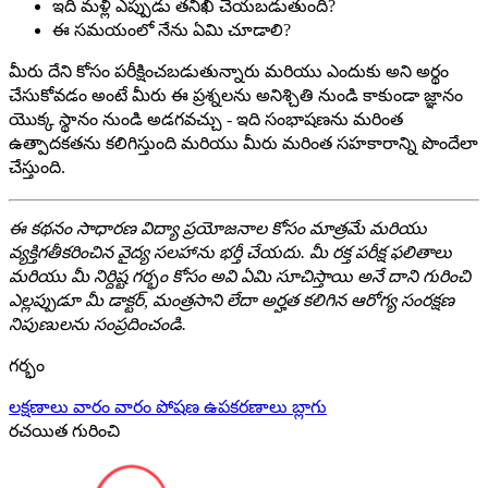
ఇది మళ్లీ ఎప్పుడు తనిఖీ చేయబడుతుంది?
ఈ సమయంలో నేను ఏమి చూడాలి?
మీరు దేని కోసం పరీక్షించబడుతున్నారు మరియు ఎందుకు అని అర్థం
చేసుకోవడం అంటే మీరు ఈ ప్రశ్నలను అనిశ్చితి నుండి కాకుండా జ్ఞానం
యొక్క స్థానం నుండి అడగవచ్చు - ఇది సంభాషణను మరింత
ఉత్పాదకతను కలిగిస్తుంది మరియు మీరు మరింత సహకారాన్ని పొందేలా
చేస్తుంది.
ఈ కథనం సాధారణ విద్యా ప్రయోజనాల కోసం మాత్రమే మరియు
వ్యక్తిగతీకరించిన వైద్య సలహాను భర్తీ చేయదు. మీ రక్త పరీక్ష ఫలితాలు
మరియు మీ నిర్దిష్ట గర్భం కోసం అవి ఏమి సూచిస్తాయి అనే దాని గురించి
ఎల్లప్పుడూ మీ డాక్టర్, మంత్రసాని లేదా అర్హత కలిగిన ఆరోగ్య సంరక్షణ
నిపుణులను సంప్రదించండి.
గర్భం
లక్షణాలు
వారం వారం
పోషణ
ఉపకరణాలు
బ్లాగు
రచయిత గురించి