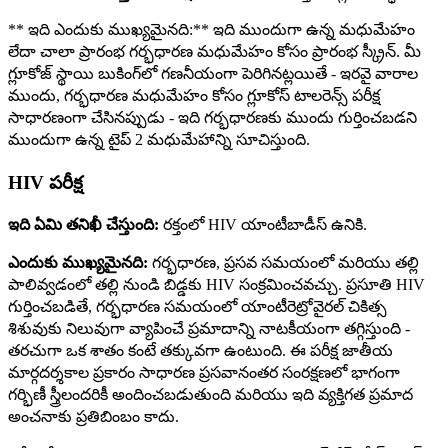
** ఇది ఎందుకు ముఖ్యమైనది:** ఇది ముందుగా ఉన్న మధుమేహం
లేదా చాలా ప్రారంభ గర్భధారణ మధుమేహం కోసం ప్రారంభ స్క్రీన్. మీ
గ్లూకోజ్ స్థాయి బుకింగ్‌లో గణనీయంగా పెరిగినట్లయితే - ఇరవై వారాల
ముందు, గర్భధారణ మధుమేహం కోసం గ్లూకోస్ టాలరెన్స్ పరీక్ష
సాధారణంగా చేసినప్పుడు - ఇది గర్భధారణకు ముందు గుర్తించబడని
ముందుగా ఉన్న టైప్ 2 మధుమేహాన్ని సూచిస్తుంది.
HIV పరీక్ష
ఇది ఏమి తనిఖీ చేస్తుంది:
రక్తంలో HIV యాంటీబాడీస్ ఉనికి.
ఎందుకు ముఖ్యమైనది:
గర్భధారణ, ప్రసవ సమయంలో మరియు తల్లి
పాలివ్వడంలో తల్లి నుండి బిడ్డకు HIV సంక్రమించవచ్చు. ప్రసూతి HIV
గుర్తించబడితే, గర్భధారణ సమయంలో యాంటీరెట్రోవైరల్ చికిత్స
శిశువుకు నిలువుగా వ్యాపించే ప్రమాదాన్ని నాటకీయంగా తగ్గిస్తుంది -
తరచుగా ఒక శాతం కంటే తక్కువగా ఉంటుంది. ఈ పరీక్ష జాతీయ
మార్గదర్శకాల ప్రకారం సాధారణ ప్రసవానంతర సంరక్షణలో భాగంగా
గర్భిణీ స్త్రీలందరికీ అందించబడుతుంది మరియు ఇది వ్యక్తిగత ప్రమాద
అంచనాకు ప్రతిబింబం కాదు.