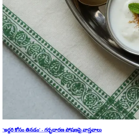
'ఇద్దరి కోసం తినడం' - గర్భధారణ పోషణపై వాస్తవాలు