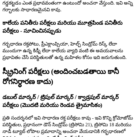
గడ్డకట్టడం ఎంత ప్రభావవంతంగా ఉంటుందో అంచనా వేస్తుంది. ఇవి అన్ని
గర్భాలకు సాధారణమైనవి కావు.
కాలేయ పనితీరు పరీక్షలు మరియు మూత్రపిండ పనితీరు
పరీక్షలు - సూచించినప్పుడు
గర్భధారణ రక్తపోటు, ప్రీఎక్లాంప్సియా, హెల్ప్ సిండ్రోమ్ రిస్క్ లేదా
ముందుగా ఉన్న కిడ్నీ లేదా కాలేయ వ్యాధి వంటి ఈ అవయవాలను
ప్రభావితం చేసే పరిస్థితులతో ఉన్న మహిళల కోసం ఇది జరుగుతుంది.
స్క్రీనింగ్ పరీక్షలు (అందించబడతాయి కానీ
రోగనిర్ధారణ కాదు)
డబుల్ మార్కర్ / ట్రిపుల్ మార్కర్ / క్వాడ్రపుల్ మార్కర్
పరీక్షలు (మొదటి మరియు రెండవ త్రైమాసికం)
ప్రతి సందర్శనలో ఇవి సాధారణ రక్త పరీక్షలు కావు - ఇవి కొన్ని క్రోమోజోమ్
పరిస్థితుల, ప్రధానంగా డౌన్ సిండ్రోమ్ (ట్రిసోమి 21), ట్రిసోమి 18 మరియు
నాడీ ట్యూబ్ లోపాల ప్రమాదాన్ని అంచనా వేయడానికి గర్భధారణలో