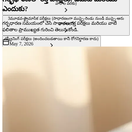
వారాల వరకు)
ఎందుకు?
3
మూడవ-త్రైమాసిక పరీక్షలు (సాధారణంగా ముప్పై-రెండు నుండి ముప్పై-ఆరు
గర్భధారణ సమయంలో చేసే సాధారణ రక్త పరీక్షలు మరియు వాటి
వారాలలో)
ఫలితాల ప్రాముఖ్యత గురించి తెలుసుకోండి.
4
స్క్రీనింగ్ పరీక్షలు (అందించబడతాయి కానీ రోగనిర్ధారణ కాదు)
May 7, 2026
5
ఫలితాలను అర్థం చేసుకోవడం