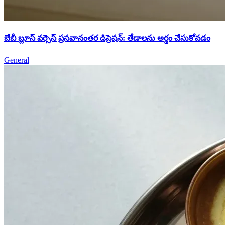
బేబీ బ్లూస్ వర్సెస్ ప్రసవానంతర డిప్రెషన్: తేడాలను అర్థం చేసుకోవడం
General