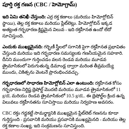
పూర్తి రక్త గణన (CBC / హెమోగ్రామ్)
ఇది ఏమి తనిఖీ చేస్తుంది:
ఎర్ర రక్త కణాలు (మరియు హిమోగ్లోబిన్
స్థాయి), తెల్ల రక్త కణాలు మరియు ప్లేట్‌లెట్లు. హేమోగ్లోబిన్ ఇక్కడ
అత్యంత గర్భధారణ-క్లిష్టమైన విలువ - ఇది రక్తహీనత ఉందో లేదో
సూచిస్తుంది.
ఎందుకు ముఖ్యమైనది:
గర్భిణీ స్త్రీలలో సగానికి పైగా రక్తహీనత ప్రభావితం
చేస్తుంది మరియు ఇది గర్భధారణ సమస్యలకు గణనీయమైన సహకారి.
దీనిని ముందుగా గుర్తించడం వలన రెండవ మరియు మూడవ
త్రైమాసికంలో పెరుగుతున్న డిమాండ్ల ద్వారా మరింత తీవ్రమయ్యే
ముందు, చికిత్సను వెంటనే ప్రారంభించవచ్చు.
గర్భధారణలో సాధారణ హిమోగ్లోబిన్ ఎలా ఉంటుంది:
రక్తహీనత కోసం
గర్భధారణ-నిర్దిష్ట థ్రెషోల్డ్ మొదటి మరియు మూడవ త్రైమాసికంలో 11
g/dL మరియు రెండవ త్రైమాసికంలో 10.5 g/dL. ఈ థ్రెషోల్డ్‌ల క్రింద ఉన్న
విలువలు రక్తహీనతను సూచిస్తాయి మరియు నిర్వహణ అవసరం.
CBC రక్తం గడ్డకట్టే సామర్థ్యానికి ముఖ్యమైన ప్లేట్‌లెట్ గణనను కూడా
గుర్తిస్తుంది - ప్రసవానికి మరియు ప్రసవానికి ముఖ్యమైనది - మరియు తెల్ల
రక్త కణాల సంఖ్య, ఇది సంక్రమణను సూచిస్తుంది.