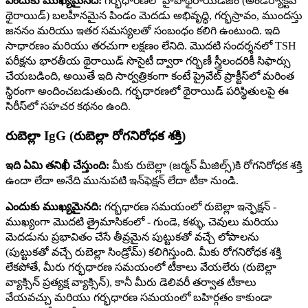
ఎందుకు ముఖ్యమైనది:
గర్భధారణలో హైపోథైరాయిడిజం (అండర్యాక్టివ్
థైరాయిడ్) బలహీనమైన పిండం మెదడు అభివృద్ధి, గర్భస్రావం, ముందస్తు
జననం మరియు ఇతర సమస్యలతో సంబంధం కలిగి ఉంటుంది. ఇది
సాధారణం మరియు తరచుగా లక్షణం లేనిది. మొదటి సందర్శనలో TSH
పరీక్షను భారతీయ థైరాయిడ్ సొసైటీ ద్వారా గర్భిణీ స్త్రీలందరికీ సిఫార్సు
చేయబడింది, అయితే ఇది సార్వత్రికంగా కంటే ప్రైవేట్ ప్రాక్టీస్‌లో మరింత
స్థిరంగా అందించబడుతుంది. గర్భధారణలో థైరాయిడ్ పరిస్థితులపై ఈ
సిరీస్‌లో సహచర కథనం ఉంది.
రుబెల్లా IgG (రుబెల్లా రోగనిరోధక శక్తి)
ఇది ఏమి తనిఖీ చేస్తుంది:
మీకు రుబెల్లా (జర్మన్ మీజిల్స్)కి రోగనిరోధక శక్తి
ఉందా లేదా అనేది మునుపటి ఇన్‌ఫెక్షన్ లేదా టీకా నుండి.
ఎందుకు ముఖ్యమైనది:
గర్భధారణ సమయంలో రుబెల్లా ఇన్ఫెక్షన్ -
ముఖ్యంగా మొదటి త్రైమాసికంలో - గుండె, కళ్ళు, చెవులు మరియు
మెదడును ప్రభావితం చేసే తీవ్రమైన పుట్టుకతో వచ్చే లోపాలను
(పుట్టుకతో వచ్చే రుబెల్లా సిండ్రోమ్) కలిగిస్తుంది. మీకు రోగనిరోధక శక్తి
లేకపోతే, మీరు గర్భధారణ సమయంలో టీకాలు వేయలేరు (రుబెల్లా
వ్యాక్సిన్ ప్రత్యక్ష వ్యాక్సిన్), కానీ మీరు డెలివరీ తర్వాత టీకాలు
వేయవచ్చు మరియు గర్భధారణ సమయంలో బహిర్గతం కాకుండా