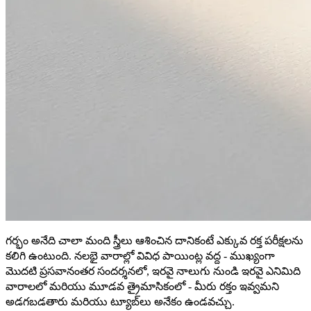
గర్భం అనేది చాలా మంది స్త్రీలు ఆశించిన దానికంటే ఎక్కువ రక్త పరీక్షలను
కలిగి ఉంటుంది. నలభై వారాల్లో వివిధ పాయింట్ల వద్ద - ముఖ్యంగా
మొదటి ప్రసవానంతర సందర్శనలో, ఇరవై నాలుగు నుండి ఇరవై ఎనిమిది
వారాలలో మరియు మూడవ త్రైమాసికంలో - మీరు రక్తం ఇవ్వమని
అడగబడతారు మరియు ట్యూబ్‌లు అనేకం ఉండవచ్చు.