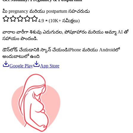
మీ pregnancy మరియు postpartum సహచరుడు
4.9 ★ (10K+ సమీక్షలు)
వారాల వారీగా శిశువు ఎదుగుదల, పోషకాహారం మరియు అమ్మా AI తో
సహాయం పొందండి.
డౌన్‌లోడ్ చేయడానికి స్కాన్ చేయండి
iPhone మరియు Androidలో
అందుబాటులో ఉంది
Google Play
App Store