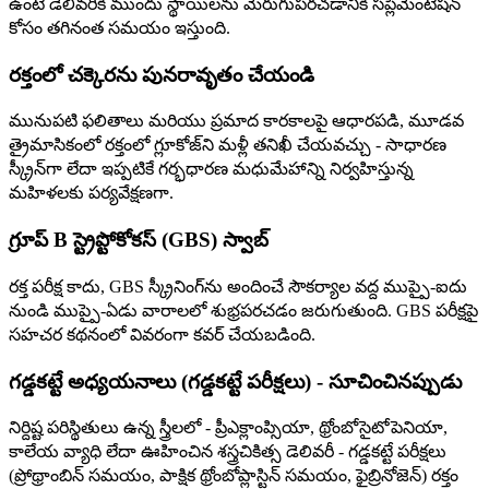
ఉంటే డెలివరీకి ముందు స్థాయిలను మెరుగుపరచడానికి సప్లిమెంటేషన్
కోసం తగినంత సమయం ఇస్తుంది.
రక్తంలో చక్కెరను పునరావృతం చేయండి
మునుపటి ఫలితాలు మరియు ప్రమాద కారకాలపై ఆధారపడి, మూడవ
త్రైమాసికంలో రక్తంలో గ్లూకోజ్‌ని మళ్లీ తనిఖీ చేయవచ్చు - సాధారణ
స్క్రీన్‌గా లేదా ఇప్పటికే గర్భధారణ మధుమేహాన్ని నిర్వహిస్తున్న
మహిళలకు పర్యవేక్షణగా.
గ్రూప్ B స్ట్రెప్టోకోకస్ (GBS) స్వాబ్
రక్త పరీక్ష కాదు, GBS స్క్రీనింగ్‌ను అందించే సౌకర్యాల వద్ద ముప్పై-ఐదు
నుండి ముప్పై-ఏడు వారాలలో శుభ్రపరచడం జరుగుతుంది. GBS పరీక్షపై
సహచర కథనంలో వివరంగా కవర్ చేయబడింది.
గడ్డకట్టే అధ్యయనాలు (గడ్డకట్టే పరీక్షలు) - సూచించినప్పుడు
నిర్దిష్ట పరిస్థితులు ఉన్న స్త్రీలలో - ప్రీఎక్లాంప్సియా, థ్రోంబోసైటోపెనియా,
కాలేయ వ్యాధి లేదా ఊహించిన శస్త్రచికిత్స డెలివరీ - గడ్డకట్టే పరీక్షలు
(ప్రోథ్రాంబిన్ సమయం, పాక్షిక థ్రోంబోప్లాస్టిన్ సమయం, ఫైబ్రినోజెన్) రక్తం