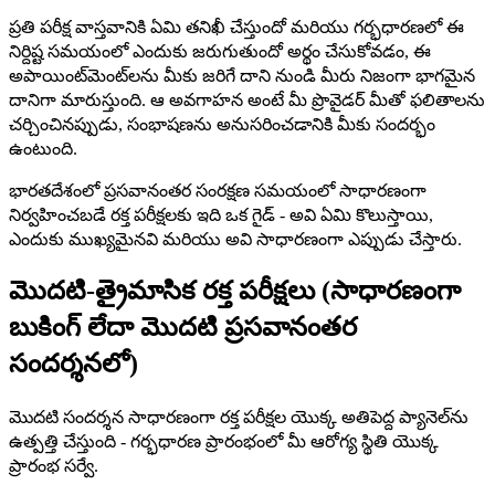
ప్రతి పరీక్ష వాస్తవానికి ఏమి తనిఖీ చేస్తుందో మరియు గర్భధారణలో ఈ
నిర్దిష్ట సమయంలో ఎందుకు జరుగుతుందో అర్థం చేసుకోవడం, ఈ
అపాయింట్‌మెంట్‌లను మీకు జరిగే దాని నుండి మీరు నిజంగా భాగమైన
దానిగా మారుస్తుంది. ఆ అవగాహన అంటే మీ ప్రొవైడర్ మీతో ఫలితాలను
చర్చించినప్పుడు, సంభాషణను అనుసరించడానికి మీకు సందర్భం
ఉంటుంది.
భారతదేశంలో ప్రసవానంతర సంరక్షణ సమయంలో సాధారణంగా
నిర్వహించబడే రక్త పరీక్షలకు ఇది ఒక గైడ్ - అవి ఏమి కొలుస్తాయి,
ఎందుకు ముఖ్యమైనవి మరియు అవి సాధారణంగా ఎప్పుడు చేస్తారు.
మొదటి-త్రైమాసిక రక్త పరీక్షలు (సాధారణంగా
బుకింగ్ లేదా మొదటి ప్రసవానంతర
సందర్శనలో)
మొదటి సందర్శన సాధారణంగా రక్త పరీక్షల యొక్క అతిపెద్ద ప్యానెల్‌ను
ఉత్పత్తి చేస్తుంది - గర్భధారణ ప్రారంభంలో మీ ఆరోగ్య స్థితి యొక్క
ప్రారంభ సర్వే.