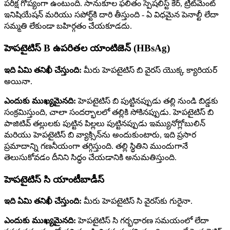
పరీక్ష గోప్యంగా ఉంటుంది. సానుకూల ఫలితం స్పెషలిస్ట్ కేర్, ట్రీట్‌మెంట్
ఇనిషియేషన్ మరియు సపోర్ట్‌కి దారి తీస్తుంది - ఏ విధమైన పెనాల్టీ లేదా
సమ్మతి లేకుండా బహిర్గతం చేయకూడదు.
హెపటైటిస్ B ఉపరితల యాంటిజెన్ (HBsAg)
ఇది ఏమి తనిఖీ చేస్తుంది:
మీరు హెపటైటిస్ బి వైరస్ యొక్క క్యారియర్
అయినా.
ఎందుకు ముఖ్యమైనది:
హెపటైటిస్ బి పుట్టినప్పుడు తల్లి నుండి బిడ్డకు
సంక్రమిస్తుంది, చాలా సందర్భాలలో తల్లికి సోకినప్పుడు. హెపటైటిస్ బి
పాజిటివ్ తల్లులకు పుట్టిన పిల్లలు పుట్టినప్పుడు ఇమ్యునోగ్లోబులిన్
మరియు హెపటైటిస్ బి వ్యాక్సిన్‌ను అందుకుంటారు, ఇది ప్రసార
ప్రమాదాన్ని గణనీయంగా తగ్గిస్తుంది. తల్లి స్థితిని ముందుగానే
తెలుసుకోవడం దీనిని సిద్ధం చేయడానికి అనుమతిస్తుంది.
హెపటైటిస్ సి యాంటీబాడీస్
ఇది ఏమి తనిఖీ చేస్తుంది:
మీరు హెపటైటిస్ సి వైరస్‌కు గురైనా.
ఎందుకు ముఖ్యమైనది:
హెపటైటిస్ సి గర్భధారణ సమయంలో లేదా