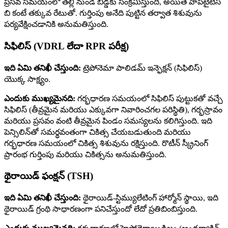
ప్రసవ సమయంలో తల్లి నుండి బిడ్డకు సంక్రమిస్తుంది, అయితే హెపటైటిస్
బి కంటే తక్కువ రేటుతో. గుర్తింపు అనేది పుట్టిన తర్వాత శిశువును
పర్యవేక్షించడానికి అనుమతిస్తుంది.
సిఫిలిస్ (VDRL లేదా RPR పరీక్ష)
ఇది ఏమి తనిఖీ చేస్తుంది:
ట్రెపోనెమా పాలిడమ్ ఇన్ఫెక్షన్ (సిఫిలిస్)
యొక్క సాక్ష్యం.
ఎందుకు ముఖ్యమైనది:
గర్భధారణ సమయంలో సిఫిలిస్ పుట్టుకతో వచ్చే
సిఫిలిస్ (తీవ్రమైన మరియు ఎక్కువగా నివారించగల పరిస్థితి), గర్భస్రావం
మరియు ప్రసవం వంటి తీవ్రమైన పిండం సమస్యలను కలిగిస్తుంది. ఇది
పెన్సిలిన్‌తో సమర్థవంతంగా చికిత్స చేయబడుతుంది మరియు
గర్భధారణ సమయంలో చికిత్స శిశువును రక్షిస్తుంది. రొటీన్ స్క్రీనింగ్
ప్రారంభ గుర్తింపు మరియు చికిత్సను అనుమతిస్తుంది.
థైరాయిడ్ ఫంక్షన్ (TSH)
ఇది ఏమి తనిఖీ చేస్తుంది:
థైరాయిడ్-స్టిమ్యులేటింగ్ హార్మోన్ స్థాయి, ఇది
థైరాయిడ్ గ్రంథి సాధారణంగా పనిచేస్తుందో లేదో ప్రతిబింబిస్తుంది.