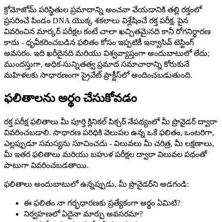
క్రోమోజోమ్ పరిస్థితుల ప్రమాదాన్ని అంచనా వేయడానికి తల్లి రక్తంలో
ప్రసరించే పిండం DNA యొక్క శకలాలు విశ్లేషించే రక్త పరీక్ష. పైన
వివరించిన మార్కర్ పరీక్షల కంటే చాలా ఖచ్చితమైనది కానీ రోగనిర్ధారణ
కాదు - ధృవీకరించబడిన ఫలితం కోసం ఇప్పటికీ ఇన్వాసివ్ టెస్టింగ్
అవసరం. ఇది ఖరీదైనది మరియు విశ్వవ్యాప్తంగా అందుబాటులో లేదు;
ముందస్తుగా, అధిక-సున్నితత్వ ప్రమాద సమాచారాన్ని కోరుకునే
మహిళలకు సాధారణంగా ప్రైవేట్ ప్రాక్టీస్‌లో అందించబడుతుంది.
ఫలితాలను అర్థం చేసుకోవడం
రక్త పరీక్ష ఫలితాలు మీ పూర్తి క్లినికల్ పిక్చర్ నేపథ్యంలో మీ ప్రొవైడర్ ద్వారా
వివరించబడాలి. సాధారణ పరిధికి వెలుపల ఉన్న ఒకే ఫలితం, ఒంటరిగా,
ఎల్లప్పుడూ సమస్యను సూచించదు - విలువలు మీ చరిత్ర, మీ లక్షణాలు,
మీ ఇతర ఫలితాలు మరియు బహుళ పరీక్షల ద్వారా విలువల పథంతో
పాటుగా వివరించబడతాయి.
ఫలితాలు అందుబాటులో ఉన్నప్పుడు, మీ ప్రొవైడర్‌ని అడగండి:
ఈ ఫలితం నా గర్భధారణకు ప్రత్యేకంగా అర్థం ఏమిటి?
నిర్వహణలో ఏదైనా మార్పు అవసరమా?