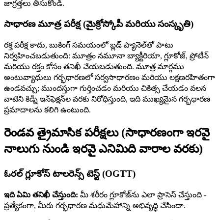
జాగ్రత్తలు తీసుకోండి.
సాధారణ మూత్ర పరీక్ష (మైక్రోస్కోపీ మరియు సంస్కృతి)
రక్త పరీక్ష కాదు, బుకింగ్ సమయంలో బ్లడ్ ప్యానెల్‌తో పాటు
నిర్వహించబడుతుంది: మూత్రం నమూనా బ్యాక్టీరియా, గ్లూకోజ్, ప్రోటీన్
మరియు రక్తం కోసం తనిఖీ చేయబడుతుంది. మూత్ర మార్గము
అంటువ్యాధులు గర్భధారణలో సర్వసాధారణం మరియు లక్షణరహితంగా
ఉండవచ్చు; ముందస్తుగా గుర్తించడం మరియు చికిత్స చేయడం వలన
వాటిని కిడ్నీ ఇన్‌ఫెక్షన్‌ల వరకు నిరోధిస్తుంది, ఇది ముఖ్యమైన గర్భధారణ
ప్రమాదాలను కలిగి ఉంటుంది.
రెండవ త్రైమాసిక పరీక్షలు (సాధారణంగా ఇరవై
నాలుగు నుండి ఇరవై ఎనిమిది వారాల వరకు)
ఓరల్ గ్లూకోస్ టాలరెన్స్ టెస్ట్ (OGTT)
ఇది ఏమి తనిఖీ చేస్తుంది:
మీ శరీరం గ్లూకోజ్‌ను ఎలా ప్రాసెస్ చేస్తుంది -
ప్రత్యేకంగా, మీరు గర్భధారణ మధుమేహాన్ని అభివృద్ధి చేసిందా.