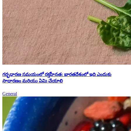
గర్భధారణ సమయంలో రక్తహీనత: భారతదేశంలో ఇది ఎందుకు
సాధారణం మరియు ఏమి చేయాలి
General