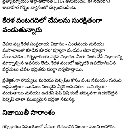
ప్రత్యామ్నాయం ఆల్గే-ఆధారిత DHA అనుబంధం, ఈ సిరీస్‌లోని
శాఖాహార గర్భం వ్యాసంలో చర్చించబడింది.
కేరళ వంటగదిలో చేపలను సురక్షితంగా
వండుతున్నారు
చేపల పట్ల కేరళ సంప్రదాయ విధానం - చింతపండు మరియు
మసాలాలతో కూడిన కూరలో పూర్తిగా వండడం లేదా పూర్తిగా
వేయించడం - గర్భధారణకు సరైన విధానం. మీరు వంట చేసే విధానాన్ని
మార్చాల్సిన అవసరం లేదు. కేరళ వంటలో ఇప్పటికే ఉపయోగించిన
పద్ధతులు చేపల భద్రతను సరిగ్గా నిర్వహిస్తాయి.
ప్రత్యేకంగా రొయ్యలు మరియు షెల్ఫిష్‌ల కోసం వంట సమయం గురించి
అప్రమత్తంగా ఉండటం విలువైన ఏకైక అనుసరణ. అవి త్వరగా
వండుతాయి మరియు ఉడకని ఫిష్ ఫిష్ కంటే తక్కువగా ఉడకబెట్టిన
షెల్ఫిష్ చాలా ముఖ్యమైన భద్రతా సమస్య.
నిజాయితీ సారాంశం
గర్భధారణ సమయంలో చేపలు తినడానికి నిజంగా మంచి ఆహారం.