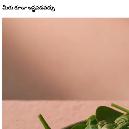
మీరు కూడా ఇష్టపడవచ్చు