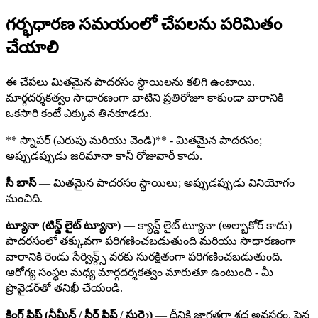
గర్భధారణ సమయంలో చేపలను పరిమితం
చేయాలి
ఈ చేపలు మితమైన పాదరసం స్థాయిలను కలిగి ఉంటాయి.
మార్గదర్శకత్వం సాధారణంగా వాటిని ప్రతిరోజూ కాకుండా వారానికి
ఒకసారి కంటే ఎక్కువ తినకూడదు.
** స్నాపర్ (ఎరుపు మరియు వెండి)** - మితమైన పాదరసం;
అప్పుడప్పుడు జరిమానా కానీ రోజువారీ కాదు.
సీ బాస్
— మితమైన పాదరసం స్థాయిలు; అప్పుడప్పుడు వినియోగం
మంచిది.
ట్యూనా (టిన్డ్ లైట్ ట్యూనా)
— క్యాన్డ్ లైట్ ట్యూనా (అల్బాకోర్ కాదు)
పాదరసంలో తక్కువగా పరిగణించబడుతుంది మరియు సాధారణంగా
వారానికి రెండు సేర్విన్గ్స్ వరకు సురక్షితంగా పరిగణించబడుతుంది.
ఆరోగ్య సంస్థల మధ్య మార్గదర్శకత్వం మారుతూ ఉంటుంది - మీ
ప్రొవైడర్‌తో తనిఖీ చేయండి.
కింగ్ ఫిష్ (నీమీన్ / సీర్ ఫిష్ / సుర్మై)
— దీనికి జాగ్రత్తగా శ్రద్ధ అవసరం. పైన