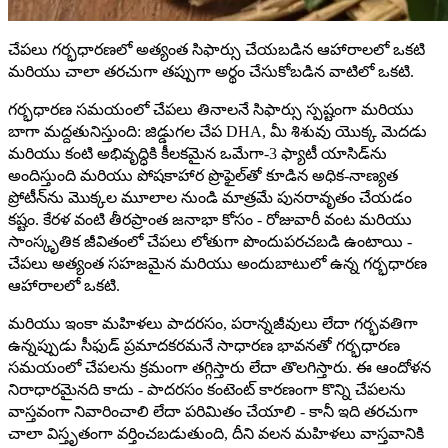
చేపలు గర్భధారణలో అత్యంత సిఫార్సు చేయబడిన ఆహారాలలో ఒకటి
మరియు చాలా తరచుగా తప్పుగా అర్థం చేసుకోబడిన వాటిలో ఒకటి.
గర్భధారణ సమయంలో చేపలు తినాలనే సిఫార్సు స్పష్టంగా మరియు
బాగా మద్దతునిస్తుంది: జిడ్డుగల చేప DHA, మీ శిశువు యొక్క మెదడు
మరియు కంటి అభివృద్ధికి కీలకమైన ఒమేగా-3 ఫ్యాటీ యాసిడ్‌ను
అందిస్తుంది మరియు పోషకాహార ప్రొఫైల్‌తో కూడిన అధిక-నాణ్యత
ప్రోటీన్‌ను మొక్కల మూలాల నుండి మాత్రమే పునరావృతం చేయడం
కష్టం. కేరళ వంటి తీరప్రాంత జనాభా కోసం - రోజువారీ వంట మరియు
సాంస్కృతిక జీవితంలో చేపలు లోతుగా పొందుపరచబడి ఉంటాయి -
చేపలు అత్యంత సహజమైన మరియు అందుబాటులో ఉన్న గర్భధారణ
ఆహారాలలో ఒకటి.
మరియు ఇంకా మహిళలు పాదరసం, పరాన్నజీవులు లేదా గర్భవతిగా
ఉన్నప్పుడు సీఫుడ్ ప్రమాదకరమనే సాధారణ భావనతో గర్భధారణ
సమయంలో చేపలను క్రమంగా తగ్గిస్తారు లేదా తొలగిస్తారు. ఈ ఆందోళన
నిరాధారమైనది కాదు - పాదరసం కంటెంట్ కారణంగా కొన్ని చేపలను
వాస్తవంగా నివారించాలి లేదా పరిమితం చేయాలి - కానీ ఇది తరచుగా
చాలా విస్తృతంగా వర్తించబడుతుంది, దీని వలన మహిళలు వాస్తవానికి