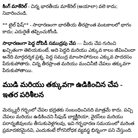
కింగ్ మాకేరెల్
- చిన్న భారతీయ మాకేరెల్ (అయాలా) వలె కాదు;
నివారించండి.
** టైల్ ఫిష్** - సాధారణంగా భారతీయ తీరప్రాంత వంటకాలలో భాగం
కాదు; ఎదురైతే తప్పించుకోండి.
సాధారణంగా పెద్ద దోపిడీ సముద్రపు చేప
— మీరు చేప గురించి
ఖచ్చితంగా తెలియకుంటే, అది పెద్దది మరియు ఎక్కువ కాలం జీవించిందా
అనేది మార్గదర్శక ప్రశ్న. పెద్ద సముద్ర మాంసాహారులు ఎక్కువ పాదరసం
పేరుకుపోతారు. చిన్న తీరప్రాంత మరియు మంచినీటి చేపలు తక్కువగా
పేరుకుపోతాయి.
ముడి మరియు తక్కువగా ఉడికించిన చేప -
ఇతర పరిశీలన
మెర్క్యురీ గర్భంలో చేపల భద్రతకు సంబంధించినది మాత్రమే కాదు. పచ్చి
చేపలు మరియు ఉడికించని సీఫుడ్ బ్యాక్టీరియా, వైరస్‌లు మరియు
పరాన్నజీవులను తీసుకువెళ్లగలవు, ఇవి గర్భధారణ సమయంలో మరింత
ప్రమాదకరమైనవి, ఎందుకంటే రోగనిరోధక వ్యవస్థ భిన్నంగా పని చేస్తుంది.