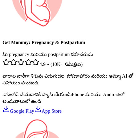
Get Mommy: Pregnancy & Postpartum
మీ pregnancy మరియు postpartum సహచరుడు
4.9 ★ (10K+ సమీక్షలు)
వారాల వారీగా శిశువు ఎదుగుదల, పోషకాహారం మరియు అమ్మా AI తో
సహాయం పొందండి.
డౌన్‌లోడ్ చేయడానికి స్కాన్ చేయండి
iPhone మరియు Androidలో
అందుబాటులో ఉంది
Google Play
App Store