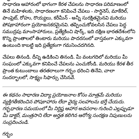
సాధారణ ఆహారంలో భాగంగా కేరళ చేపలను సాధారణ పరిమాణంలో
తినే మహిళలకు, సాధారణంగా కనిపించే చేపలు - సార్డినెస్, మాకేరెల్,
పాంఫ్రెట్, రోహు, రొయ్యలు, కరీమీన్ - అన్నీ సురక్షితమైనవి మరియు
పోషకాహారంగా ప్రయోజనకరమైనవి. తప్పించుకోవలసిన చేపలు పెద్ద
సముద్రపు మాంసాహారులు, ప్రత్యేకించి షార్క్, ఇది దక్షిణ భారతదేశంలోని
కొన్ని ప్రాంతాలలో తింటారు మరియు పాదరసంలో వాస్తవంగా ఎక్కువగా
ఉంటుంది కాబట్టి ఇది ప్రత్యేకంగా గమనించదగినది.
చేపలు తినండి. దీన్ని ఉడికించి తినండి. మీ వంటగదిలో మరియు మీ
సంఘంలో ఎక్కువగా కనిపించే చేపలను ఎంచుకోండి. మరియు కేరళ తీర
ప్రాంత కుటుంబాలు తరతరాలుగా గర్భం ధరించి తినేవి, చాలా
సందర్భాలలో, సాక్ష్యం సిఫార్సు చేసినవే.
ఈ కథనం సాధారణ విద్యా ప్రయోజనాల కోసం మాత్రమే మరియు
వ్యక్తిగతీకరించిన పోషకాహారం లేదా వైద్య సలహాలను భర్తీ చేయదు.
గర్భధారణ సమయంలో మీ నిర్దిష్ట ఆహార అవసరాల గురించి ఎల్లప్పుడూ
మీ డాక్టర్, మంత్రసాని లేదా అర్హత కలిగిన ఆరోగ్య సంరక్షణ నిపుణులను
సంప్రదించండి.
గర్భం