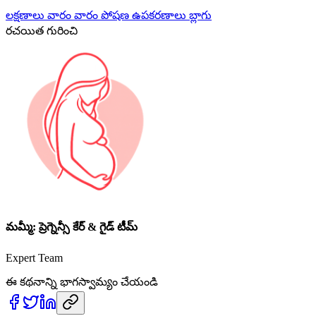
లక్షణాలు
వారం వారం
పోషణ
ఉపకరణాలు
బ్లాగు
రచయిత గురించి
మమ్మీ: ప్రెగ్నెన్సీ కేర్ & గైడ్ టీమ్
Expert Team
ఈ కథనాన్ని భాగస్వామ్యం చేయండి