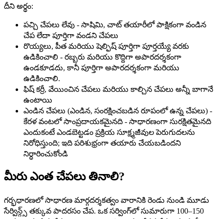
దీని అర్థం:
పచ్చి చేపలు లేవు - సాషిమి, చాట్ తయారీలో పాక్షికంగా వండిన
చేప లేదా పూర్తిగా వండని చేపలు
రొయ్యలు, పీత మరియు షెల్ఫిష్ పూర్తిగా పూర్తయ్యే వరకు
ఉడికించాలి - రబ్బరు మరియు కొద్దిగా అపారదర్శకంగా
ఉండకూడదు, కానీ పూర్తిగా అపారదర్శకంగా మరియు
ఉడికించాలి.
ఫిష్ కర్రీ, వేయించిన చేపలు మరియు కాల్చిన చేపలు అన్నీ బాగానే
ఉంటాయి
ఎండిన చేపలు (ఎండిన, సంరక్షించబడిన రూపంలో ఉన్న చేపలు) -
కేరళ వంటలో సాంప్రదాయకమైనది - సాధారణంగా సురక్షితమైనది
ఎందుకంటే ఎండబెట్టడం ప్రక్రియ సూక్ష్మజీవుల పెరుగుదలను
నిరోధిస్తుంది; ఇది పరిశుభ్రంగా తయారు చేయబడిందని
నిర్ధారించుకోండి
మీరు ఎంత చేపలు తినాలి?
గర్భధారణలో సాధారణ మార్గదర్శకత్వం వారానికి రెండు నుండి మూడు
సేర్విన్గ్స్ తక్కువ పాదరసం చేప. ఒక సర్వింగ్‌లో సుమారుగా 100–150