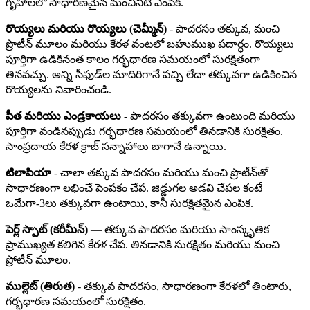
గృహాలలో సాధారణమైన మంచినీటి ఎంపిక.
రొయ్యలు మరియు రొయ్యలు (చెమ్మీన్)
- పాదరసం తక్కువ, మంచి
ప్రొటీన్ మూలం మరియు కేరళ వంటలో బహుముఖ పదార్ధం. రొయ్యలు
పూర్తిగా ఉడికినంత కాలం గర్భధారణ సమయంలో సురక్షితంగా
తినవచ్చు. అన్ని సీఫుడ్‌ల మాదిరిగానే పచ్చి లేదా తక్కువగా ఉడికించిన
రొయ్యలను నివారించండి.
పీత మరియు ఎండ్రకాయలు
- పాదరసం తక్కువగా ఉంటుంది మరియు
పూర్తిగా వండినప్పుడు గర్భధారణ సమయంలో తినడానికి సురక్షితం.
సాంప్రదాయ కేరళ క్రాబ్ సన్నాహాలు బాగానే ఉన్నాయి.
టిలాపియా
- చాలా తక్కువ పాదరసం మరియు మంచి ప్రొటీన్‌తో
సాధారణంగా లభించే పెంపకం చేప. జిడ్డుగల అడవి చేపల కంటే
ఒమేగా-3లు తక్కువగా ఉంటాయి, కానీ సురక్షితమైన ఎంపిక.
పెర్ల్ స్పాట్ (కరీమీన్)
— తక్కువ పాదరసం మరియు సాంస్కృతిక
ప్రాముఖ్యత కలిగిన కేరళ చేప. తినడానికి సురక్షితం మరియు మంచి
ప్రోటీన్ మూలం.
ముల్లెట్ (తిరుత)
- తక్కువ పాదరసం, సాధారణంగా కేరళలో తింటారు,
గర్భధారణ సమయంలో సురక్షితం.