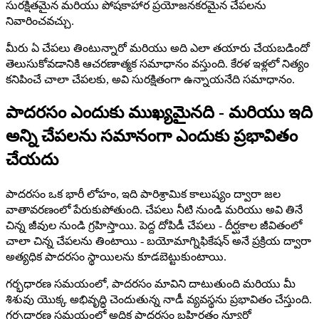
సురక్షితమైన మరియు పోషకాహార ప్రయోజనకరమైన చేపలను
నివారించవచ్చు.
మీరు ఏ చేపలు తింటున్నారో మరియు అది ఎలా తయారు చేయబడిందో
తెలుసుకోవడానికి ఆచరణాత్మక సమాధానం వస్తుంది. కేరళ ఇళ్లలో నిత్యం
కనిపించే చాలా చేపలకు, అవి సురక్షితంగా ఉన్నాయనేది సమాధానం.
పాదరసం ఎందుకు ముఖ్యమైనది - మరియు ఇది
అన్ని చేపలను సమానంగా ఎందుకు ప్రభావితం
చేయదు
పాదరసం ఒక భారీ లోహం, ఇది పారిశ్రామిక కాలుష్యం ద్వారా జల
వాతావరణంలో పేరుకుపోతుంది. చేపలు నీటి నుండి మరియు అవి తినే
చిన్న జీవుల నుండి గ్రహిస్తాయి. పెద్ద దోపిడీ చేపలు - దీర్ఘకాల జీవితంలో
చాలా చిన్న చేపలను తింటాయి - బయోమాగ్నిఫికేషన్ అనే ప్రక్రియ ద్వారా
అత్యధిక పాదరసం స్థాయిలను కూడబెట్టుకుంటాయి.
గర్భధారణ సమయంలో, పాదరసం మావిని దాటుతుంది మరియు మీ
శిశువు యొక్క అభివృద్ధి చెందుతున్న నాడీ వ్యవస్థను ప్రభావితం చేస్తుంది.
గర్భధారణ సమయంలో అధిక పాదరసం బహిర్గతం న్యూరో