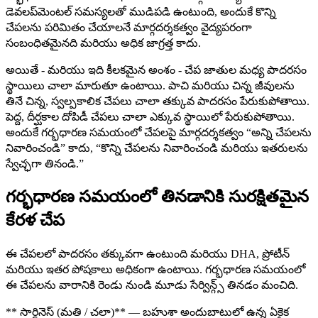
డెవలప్‌మెంటల్ సమస్యలతో ముడిపడి ఉంటుంది, అందుకే కొన్ని
చేపలను పరిమితం చేయాలనే మార్గదర్శకత్వం వైద్యపరంగా
సంబంధితమైనది మరియు అధిక జాగ్రత్త కాదు.
అయితే - మరియు ఇది కీలకమైన అంశం - చేప జాతుల మధ్య పాదరసం
స్థాయిలు చాలా మారుతూ ఉంటాయి. పాచి మరియు చిన్న జీవులను
తినే చిన్న, స్వల్పకాలిక చేపలు చాలా తక్కువ పాదరసం పేరుకుపోతాయి.
పెద్ద, దీర్ఘకాల దోపిడీ చేపలు చాలా ఎక్కువ స్థాయిలో పేరుకుపోతాయి.
అందుకే గర్భధారణ సమయంలో చేపలపై మార్గదర్శకత్వం “అన్ని చేపలను
నివారించండి” కాదు, “కొన్ని చేపలను నివారించండి మరియు ఇతరులను
స్వేచ్ఛగా తినండి.”
గర్భధారణ సమయంలో తినడానికి సురక్షితమైన
కేరళ చేప
ఈ చేపలలో పాదరసం తక్కువగా ఉంటుంది మరియు DHA, ప్రోటీన్
మరియు ఇతర పోషకాలు అధికంగా ఉంటాయి. గర్భధారణ సమయంలో
ఈ చేపలను వారానికి రెండు నుండి మూడు సేర్విన్గ్స్ తినడం మంచిది.
** సార్డినెస్ (మతి / చలా)** — బహుశా అందుబాటులో ఉన్న ఏకైక