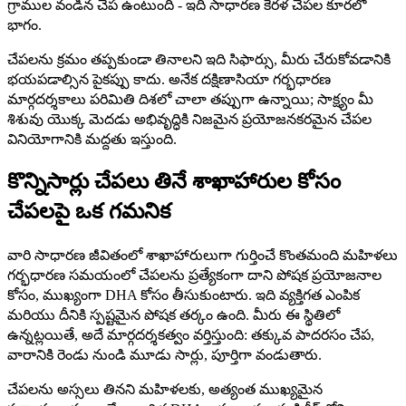
గ్రాముల వండిన చేప ఉంటుంది - ఇది సాధారణ కేరళ చేపల కూరలో
భాగం.
చేపలను క్రమం తప్పకుండా తినాలని ఇది సిఫార్సు, మీరు చేరుకోవడానికి
భయపడాల్సిన పైకప్పు కాదు. అనేక దక్షిణాసియా గర్భధారణ
మార్గదర్శకాలు పరిమితి దిశలో చాలా తప్పుగా ఉన్నాయి; సాక్ష్యం మీ
శిశువు యొక్క మెదడు అభివృద్ధికి నిజమైన ప్రయోజనకరమైన చేపల
వినియోగానికి మద్దతు ఇస్తుంది.
కొన్నిసార్లు చేపలు తినే శాఖాహారుల కోసం
చేపలపై ఒక గమనిక
వారి సాధారణ జీవితంలో శాఖాహారులుగా గుర్తించే కొంతమంది మహిళలు
గర్భధారణ సమయంలో చేపలను ప్రత్యేకంగా దాని పోషక ప్రయోజనాల
కోసం, ముఖ్యంగా DHA కోసం తీసుకుంటారు. ఇది వ్యక్తిగత ఎంపిక
మరియు దీనికి స్పష్టమైన పోషక తర్కం ఉంది. మీరు ఈ స్థితిలో
ఉన్నట్లయితే, అదే మార్గదర్శకత్వం వర్తిస్తుంది: తక్కువ పాదరసం చేప,
వారానికి రెండు నుండి మూడు సార్లు, పూర్తిగా వండుతారు.
చేపలను అస్సలు తినని మహిళలకు, అత్యంత ముఖ్యమైన