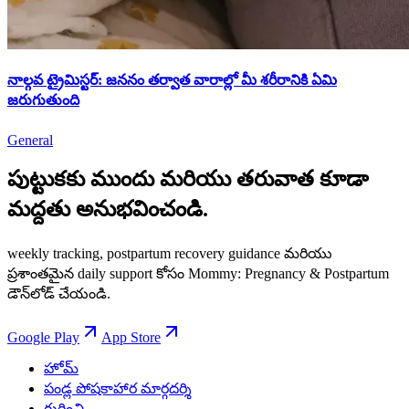
నాల్గవ ట్రైమిస్టర్: జననం తర్వాత వారాల్లో మీ శరీరానికి ఏమి
జరుగుతుంది
General
పుట్టుకకు ముందు మరియు తరువాత కూడా
మద్దతు అనుభవించండి.
weekly tracking, postpartum recovery guidance మరియు
ప్రశాంతమైన daily support కోసం Mommy: Pregnancy & Postpartum
డౌన్‌లోడ్ చేయండి.
Google Play
App Store
హోమ్
పండ్ల పోషకాహార మార్గదర్శి
గురించి