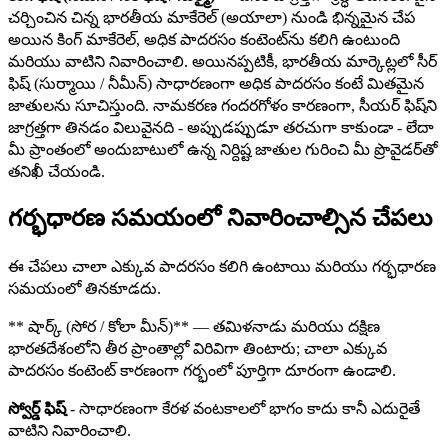
చర్చించిన చిన్న భారతీయ మాకేరెల్ (అయాలా) నుండి భిన్నమైన చేప
అయిన కింగ్ మాకేరెల్, అధిక పాదరసం కంటెంట్‌ను కలిగి ఉంటుంది
మరియు వాటిని నివారించాలి. అయినప్పటికీ, భారతీయ మార్కెట్లలో సీర్
ఫిష్ (సుర్మాయి / నీమీన్) సాధారణంగా అధిక పాదరసం కంటే మితమైన
జాతులను సూచిస్తుంది. నామకరణ గందరగోళం కారణంగా, సీయర్ ఫిష్‌ని
జాగ్రత్తగా తినడం విలువైనది - అప్పుడప్పుడూ తరచుగా కాకుండా - లేదా
మీ ప్రాంతంలో అందుబాటులో ఉన్న నిర్దిష్ట జాతుల గురించి మీ ప్రొవైడర్‌తో
తనిఖీ చేయండి.
గర్భధారణ సమయంలో నివారించాల్సిన చేపలు
ఈ చేపలు చాలా ఎక్కువ పాదరసం కలిగి ఉంటాయి మరియు గర్భధారణ
సమయంలో తినకూడదు.
** షార్క్ (సోర / కోలా మీన్)** — తమిళనాడు మరియు దక్షిణ
భారతదేశంలోని తీర ప్రాంతాల్లో విరివిగా తింటారు; చాలా ఎక్కువ
పాదరసం కంటెంట్ కారణంగా గర్భంలో పూర్తిగా దూరంగా ఉండాలి.
స్వోర్డ్ ఫిష్
- సాధారణంగా కేరళ వంటకాలలో భాగం కాదు కానీ ఎదురైతే
వాటిని నివారించాలి.