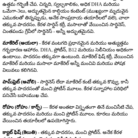
ఉత్తమ గర్భిణీ చేప. చిన్నది, స్వల్పకాలికం, అధిక DHA మరియు
ఒమేగా-3లు, అద్భుతమైన కాల్షియం కంటెంట్ (ముఖ్యంగా మృదువైన
ఎముకలతో తిన్నప్పుడు, అనేక సాంప్రదాయ తయారీలలో వలె), చాలా
తక్కువ పాదరసం. కేరళ సార్డిన్ కర్రీ, మసాలాతో వేయించిన సార్డినెస్,
చింతపండు గ్రేవీలో సార్డినెస్ - అన్నీ అద్భుతమైనవి.
మాకేరెల్ (అయలా)
- కేరళ వంటగది ప్రధానమైన మరియు అత్యుత్తమ
గర్భధారణ ఆహారం. DHA, ప్రోటీన్, B12 మరియు సెలీనియం అధికంగా
ఉంటాయి. పాదరసం తక్కువగా ఉంటుంది. మాకేరెల్ ఫిష్ కర్రీ, వేయించిన
మాకేరెల్ మరియు మసాలా మాకేరెల్ అన్నీ మంచివి మరియు పోషక
విలువలు కలిగినవి.
పామ్‌ఫ్రెట్ (అవోలి)
- సార్డినెస్ లేదా మాకేరెల్ కంటే తక్కువ కొవ్వు, కానీ
తక్కువ పాదరసంతో మంచి ప్రోటీన్ మూలం. కేరళ సన్నాహాల పరిధిలో
పనిచేసే బహుముఖ చేప.
రోహు (రోహు / కార్ప్)
— కేరళ అంతటా విస్తృతంగా తినే మంచినీటి చేప,
తక్కువ పాదరసం మరియు మంచి ప్రోటీన్ మూలం. కూరలు మరియు
వేయించిన తయారీలలో ఉపయోగిస్తారు.
క్యాట్ ఫిష్ (కెలుతి)
- తక్కువ పాదరసం, మంచి ప్రోటీన్. అనేక కేరళ