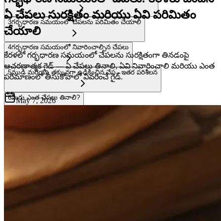
ఏ చేపలు సురక్షితం మరియు ఏవి పరిమితం
3
గర్భధారణ సమయంలో చేపలను పరిమితం చేయాలి
చేయాలి
4
గర్భధారణ సమయంలో నివారించాల్సిన చేపలు
కేరళలో గర్భధారణ సమయంలో చేపలను సురక్షితంగా తినడంపై
ఆచరణాత్మక గైడ్ — ఏ చేపలు తినాలి, ఏవి నివారించాలి మరియు ఎంత
5
ముడి మరియు తక్కువగా ఉడికించిన చేప - ఇతర పరిశీలన
పరిమాణంలో తీసుకోవాలో వివరించే గైడ్.
6
మీరు ఎంత చేపలు తినాలి?
May 7, 2026
7
కొన్నిసార్లు చేపలు తినే శాఖాహారుల కోసం చేపలపై ఒక గమనిక
8
కేరళ వంటగదిలో చేపలను సురక్షితంగా వండుతున్నారు
9
నిజాయితీ సారాంశం