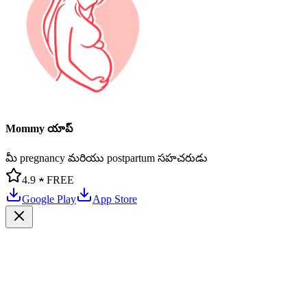
Mommy యాప్
మీ pregnancy మరియు postpartum సహచరుడు
4.9 ★
FREE
Google Play
App Store