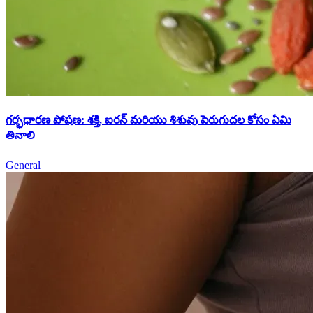
గర్భధారణ పోషణ: శక్తి, ఐరన్ మరియు శిశువు పెరుగుదల కోసం ఏమి
తినాలి
General