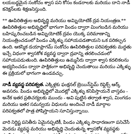
లయబద్ధమైన సంకోచం శ్వాస పని కోసం కండరాలకు మరియు దాని నాడీ
కనెక్షన్‌లకు శిక్షణనిస్తుంది.
** ఊపిరితిత్తుల అభివృద్ధి మరియు అమ్నియోటిక్ ద్రవ నియంత్రణ.**
ఊపిరితిత్తుల అభివృద్ధిలో భాగంగా పిండం ద్వారా మింగబడిన మరియు
బహిష్కరించబడిన అమ్నియోటిక్ ద్రవం యొక్క పరిమాణాన్ని
నియంత్రించడంలో పిండం ఎక్కిళ్ళు సహాయపడతాయని ఒక పరికల్పన
ఉంది. ఆకస్మిక డయాఫ్రాగమ్ సంకోచం ఊపిరితిత్తుల పరిపక్వతకు మద్దతు
ఇచ్చే విధంగా శ్వాసకోశ వ్యవస్థ ద్వారా ద్రవాన్ని తరలించడంలో
సహాయపడుతుంది. ఊపిరితిత్తులు ఉమ్మనీరు ద్వారా శ్వాస కదలికలను
అభ్యసించడం ద్వారా పాక్షికంగా అభివృద్ధి చెందుతాయి మరియు ఎక్కిళ్ళు
ఈ ప్రక్రియలో భాగంగా ఉండవచ్చు.
నాడీ వ్యవస్థ పరిపక్వత.
ఎక్కిళ్లకు ఫంక్షనల్ బ్రెయిన్‌స్టెమ్ రిఫ్లెక్స్ ఆర్క్
అవసరం. పిండం అభివృద్ధిలో మొదట్లో ఎక్కిళ్ళు కనిపిస్తాయనే వాస్తవం -
అనేక ఇతర ప్రతిచర్యలకు ముందు - అవి పుట్టిన తర్వాత శ్వాస, మింగడం
మరియు ఇతర సమన్వయ విధులను అందించే నాడీ మార్గాల
పరిపక్వతలో పాత్ర పోషిస్తాయని సూచిస్తున్నాయి.
వారి నిర్దిష్ట పనితీరు ఏమైనప్పటికీ, పిండం ఎక్కిళ్ళు సాధారణంగా పనిచేసే
మెదడు వ్యవస్థ మరియు అభివృద్ధి చెందుతున్న శ్వాసకోశ వ్యవస్థకు