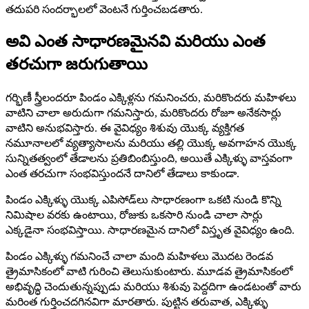
తదుపరి సందర్భాలలో వెంటనే గుర్తించబడతారు.
అవి ఎంత సాధారణమైనవి మరియు ఎంత
తరచుగా జరుగుతాయి
గర్భిణీ స్త్రీలందరూ పిండం ఎక్కిళ్లను గమనించరు, మరికొందరు మహిళలు
వాటిని చాలా అరుదుగా గమనిస్తారు, మరికొందరు రోజూ అనేకసార్లు
వాటిని అనుభవిస్తారు. ఈ వైవిధ్యం శిశువు యొక్క వ్యక్తిగత
నమూనాలలో వ్యత్యాసాలను మరియు తల్లి యొక్క అవగాహన యొక్క
సున్నితత్వంలో తేడాలను ప్రతిబింబిస్తుంది, అయితే ఎక్కిళ్ళు వాస్తవంగా
ఎంత తరచుగా సంభవిస్తుందనే దానిలో తేడాలు కాకుండా.
పిండం ఎక్కిళ్ళు యొక్క ఎపిసోడ్‌లు సాధారణంగా ఒకటి నుండి కొన్ని
నిమిషాల వరకు ఉంటాయి, రోజుకు ఒకసారి నుండి చాలా సార్లు
ఎక్కడైనా సంభవిస్తాయి. సాధారణమైన దానిలో విస్తృత వైవిధ్యం ఉంది.
పిండం ఎక్కిళ్ళు గమనించే చాలా మంది మహిళలు మొదట రెండవ
త్రైమాసికంలో వాటి గురించి తెలుసుకుంటారు. మూడవ త్రైమాసికంలో
అభివృద్ధి చెందుతున్నప్పుడు మరియు శిశువు పెద్దదిగా ఉండటంతో వారు
మరింత గుర్తించదగినవిగా మారతారు. పుట్టిన తరువాత, ఎక్కిళ్ళు