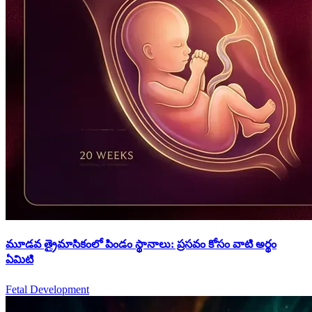
మూడవ త్రైమాసికంలో పిండం స్థానాలు: ప్రసవం కోసం వాటి అర్థం
ఏమిటి
Fetal Development