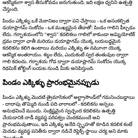
ఆకస్మికంగా శ్వాస తీసుకోవడం జరుగుతుంది, ఇది లక్షణ ధ్వనిని ఉత్పత్తి
చేస్తుంది.
పిండం ఎక్కిళ్ళు ఒకే మెకానిజం ద్వారా పని చేస్తాయి - ఒక అసంకల్పిత
డయాఫ్రాగమ్ సంకోచం - ఒక ముఖ్యమైన తేడాతో: పిండం గాలిని పీల్చడం
లేదు. గర్భాశయంలోని “శ్వాస” కదలికలు గాలిలో కాకుండా అమ్నియోటిక్
ద్రవం ద్వారా ఛాతీ మరియు డయాఫ్రాగమ్ యొక్క లయబద్ధమైన
కదలికను కలిగి ఉంటాయి మరియు ఎక్కిళ్ళు ఈ నమూనా యొక్క
ఆకస్మిక అంతరాయం. శబ్దం లేదు, ఎందుకంటే స్వర తంతువుల ద్వారా
గాలి కదలదు. గర్భాశయ గోడ ద్వారా డయాఫ్రాగమ్ సంకోచం యొక్క
రిథమిక్ జోల్టింగ్ బయట నుండి మీకు అనిపిస్తుంది.
పిండం ఎక్కిళ్ళు ప్రారంభమైనప్పుడు
పిండం ఎక్కిళ్ళు మొదటి త్రైమాసికంలో అల్ట్రాసౌండ్‌లో గమనించబడ్డాయి
- దాదాపు తొమ్మిది నుండి పది వారాలలో - కదలికను అస్సలు
అనుభవించే ముందు. సంక్లిష్టమైన స్వచ్ఛంద కదలికను ఉత్పత్తి
చేయడానికి నాడీ వ్యవస్థ పరిపక్వం చెందకముందే అవి
ప్రారంభమవుతాయి, ఇది ఎక్కిళ్ళు అనేది స్పృహతో కూడిన కదలిక కంటే
మెదడు వ్యవస్థ పనితీరు ద్వారా నడిచే రిఫ్లెక్స్-స్థాయి చర్య అని మాకు
చెబుతుంది.