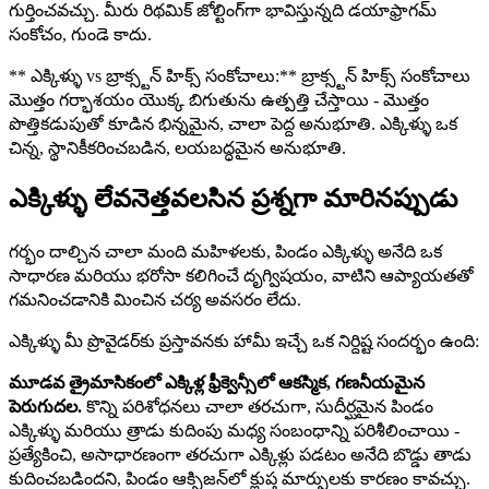
గుర్తించవచ్చు. మీరు రిథమిక్ జోల్టింగ్‌గా భావిస్తున్నది డయాఫ్రాగమ్
సంకోచం, గుండె కాదు.
** ఎక్కిళ్ళు vs బ్రాక్స్టన్ హిక్స్ సంకోచాలు:** బ్రాక్స్టన్ హిక్స్ సంకోచాలు
మొత్తం గర్భాశయం యొక్క బిగుతును ఉత్పత్తి చేస్తాయి - మొత్తం
పొత్తికడుపుతో కూడిన భిన్నమైన, చాలా పెద్ద అనుభూతి. ఎక్కిళ్ళు ఒక
చిన్న, స్థానికీకరించబడిన, లయబద్ధమైన అనుభూతి.
ఎక్కిళ్ళు లేవనెత్తవలసిన ప్రశ్నగా మారినప్పుడు
గర్భం దాల్చిన చాలా మంది మహిళలకు, పిండం ఎక్కిళ్ళు అనేది ఒక
సాధారణ మరియు భరోసా కలిగించే దృగ్విషయం, వాటిని ఆప్యాయతతో
గమనించడానికి మించిన చర్య అవసరం లేదు.
ఎక్కిళ్ళు మీ ప్రొవైడర్‌కు ప్రస్తావనకు హామీ ఇచ్చే ఒక నిర్దిష్ట సందర్భం ఉంది:
మూడవ త్రైమాసికంలో ఎక్కిళ్ల ఫ్రీక్వెన్సీలో ఆకస్మిక, గణనీయమైన
పెరుగుదల.
కొన్ని పరిశోధనలు చాలా తరచుగా, సుదీర్ఘమైన పిండం
ఎక్కిళ్ళు మరియు త్రాడు కుదింపు మధ్య సంబంధాన్ని పరిశీలించాయి -
ప్రత్యేకించి, అసాధారణంగా తరచుగా ఎక్కిళ్లు పడటం అనేది బొడ్డు తాడు
కుదించబడిందని, పిండం ఆక్సిజన్‌లో క్లుప్త మార్పులకు కారణం కావచ్చు.