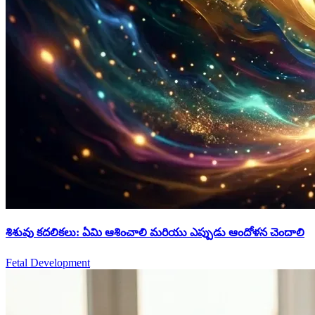
శిశువు కదలికలు: ఏమి ఆశించాలి మరియు ఎప్పుడు ఆందోళన చెందాలి
Fetal Development