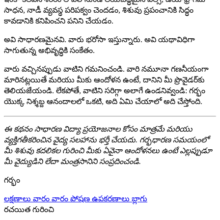
సాధన, నాడీ వ్యవస్థ పరిపక్వం చెందడం, శిశువు ప్రపంచానికి సిద్ధం
కావడానికి కనిపించని పనిని చేయడం.
అవి సాధారణమైనవి. వారు భరోసా ఇస్తున్నారు. అవి యథావిధిగా
సాగుతున్న అభివృద్ధికి సంకేతం.
వారు వచ్చినప్పుడు వాటిని గమనించండి. వారి నమూనా గణనీయంగా
మారినట్లయితే మరియు మీకు ఆందోళన ఉంటే, దానిని మీ ప్రొవైడర్‌కు
తెలియజేయండి. లేకపోతే, వాటిని సరిగ్గా అలాగే ఉండనివ్వండి: గర్భం
యొక్క నిశ్శబ్ద ఆనందాలలో ఒకటి, అది ఏమి చేయాలో అది చేస్తోంది.
ఈ కథనం సాధారణ విద్యా ప్రయోజనాల కోసం మాత్రమే మరియు
వ్యక్తిగతీకరించిన వైద్య సలహాను భర్తీ చేయదు. గర్భధారణ సమయంలో
మీ శిశువు కదలికల గురించి మీకు ఏవైనా ఆందోళనలు ఉంటే ఎల్లప్పుడూ
మీ వైద్యుడిని లేదా మంత్రసానిని సంప్రదించండి.
గర్భం
లక్షణాలు
వారం వారం
పోషణ
ఉపకరణాలు
బ్లాగు
రచయిత గురించి