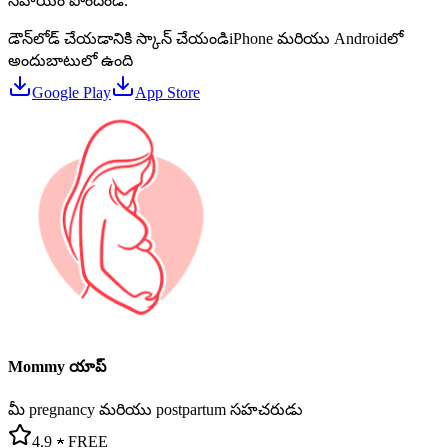
సహాయం పొందండి.
డౌన్‌లోడ్ చేయడానికి స్కాన్ చేయండి
iPhone మరియు Androidలో
అందుబాటులో ఉంది
Google Play
App Store
Mommy యాప్
మీ pregnancy మరియు postpartum సహచరుడు
4.9 ★
FREE