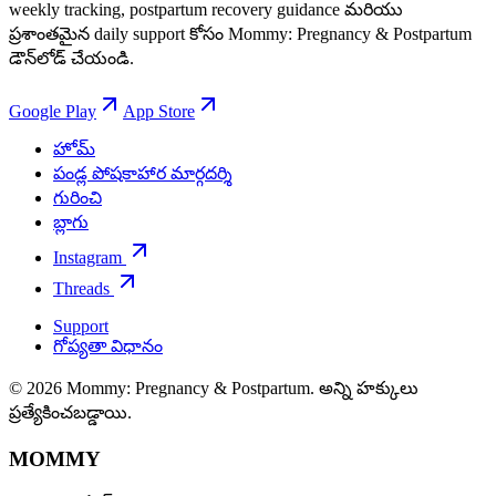
weekly tracking, postpartum recovery guidance మరియు
ప్రశాంతమైన daily support కోసం Mommy: Pregnancy & Postpartum
డౌన్‌లోడ్ చేయండి.
Google Play
App Store
హోమ్
పండ్ల పోషకాహార మార్గదర్శి
గురించి
బ్లాగు
Instagram
Threads
Support
గోప్యతా విధానం
© 2026 Mommy: Pregnancy & Postpartum. అన్ని హక్కులు
ప్రత్యేకించబడ్డాయి.
MOMMY