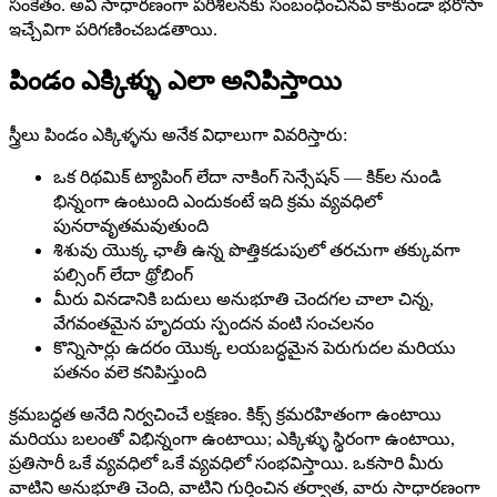
సంకేతం. అవి సాధారణంగా పరిశీలనకు సంబంధించినవి కాకుండా భరోసా
ఇచ్చేవిగా పరిగణించబడతాయి.
పిండం ఎక్కిళ్ళు ఎలా అనిపిస్తాయి
స్త్రీలు పిండం ఎక్కిళ్ళను అనేక విధాలుగా వివరిస్తారు:
ఒక రిథమిక్ ట్యాపింగ్ లేదా నాకింగ్ సెన్సేషన్ — కిక్‌ల నుండి
భిన్నంగా ఉంటుంది ఎందుకంటే ఇది క్రమ వ్యవధిలో
పునరావృతమవుతుంది
శిశువు యొక్క ఛాతీ ఉన్న పొత్తికడుపులో తరచుగా తక్కువగా
పల్సింగ్ లేదా థ్రోబింగ్
మీరు వినడానికి బదులు అనుభూతి చెందగల చాలా చిన్న,
వేగవంతమైన హృదయ స్పందన వంటి సంచలనం
కొన్నిసార్లు ఉదరం యొక్క లయబద్ధమైన పెరుగుదల మరియు
పతనం వలె కనిపిస్తుంది
క్రమబద్ధత అనేది నిర్వచించే లక్షణం. కిక్స్ క్రమరహితంగా ఉంటాయి
మరియు బలంతో విభిన్నంగా ఉంటాయి; ఎక్కిళ్ళు స్థిరంగా ఉంటాయి,
ప్రతిసారీ ఒకే వ్యవధిలో ఒకే వ్యవధిలో సంభవిస్తాయి. ఒకసారి మీరు
వాటిని అనుభూతి చెంది, వాటిని గుర్తించిన తర్వాత, వారు సాధారణంగా