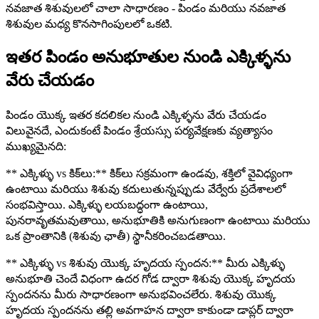
నవజాత శిశువులలో చాలా సాధారణం - పిండం మరియు నవజాత
శిశువుల మధ్య కొనసాగింపులలో ఒకటి.
ఇతర పిండం అనుభూతుల నుండి ఎక్కిళ్ళను
వేరు చేయడం
పిండం యొక్క ఇతర కదలికల నుండి ఎక్కిళ్ళను వేరు చేయడం
విలువైనదే, ఎందుకంటే పిండం శ్రేయస్సు పర్యవేక్షణకు వ్యత్యాసం
ముఖ్యమైనది:
** ఎక్కిళ్ళు vs కిక్‌లు:** కిక్‌లు సక్రమంగా ఉండవు, శక్తిలో వైవిధ్యంగా
ఉంటాయి మరియు శిశువు కదులుతున్నప్పుడు వేర్వేరు ప్రదేశాలలో
సంభవిస్తాయి. ఎక్కిళ్ళు లయబద్ధంగా ఉంటాయి,
పునరావృతమవుతాయి, అనుభూతికి అనుగుణంగా ఉంటాయి మరియు
ఒక ప్రాంతానికి (శిశువు ఛాతీ) స్థానీకరించబడతాయి.
** ఎక్కిళ్ళు vs శిశువు యొక్క హృదయ స్పందన:** మీరు ఎక్కిళ్ళు
అనుభూతి చెందే విధంగా ఉదర గోడ ద్వారా శిశువు యొక్క హృదయ
స్పందనను మీరు సాధారణంగా అనుభవించలేరు. శిశువు యొక్క
హృదయ స్పందనను తల్లి అవగాహన ద్వారా కాకుండా డాప్లర్ ద్వారా