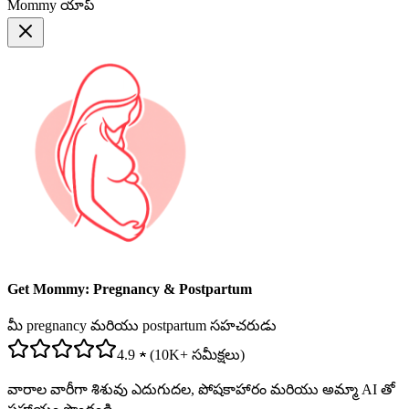
Mommy యాప్
Get Mommy: Pregnancy & Postpartum
మీ pregnancy మరియు postpartum సహచరుడు
4.9 ★ (10K+ సమీక్షలు)
వారాల వారీగా శిశువు ఎదుగుదల, పోషకాహారం మరియు అమ్మా AI తో