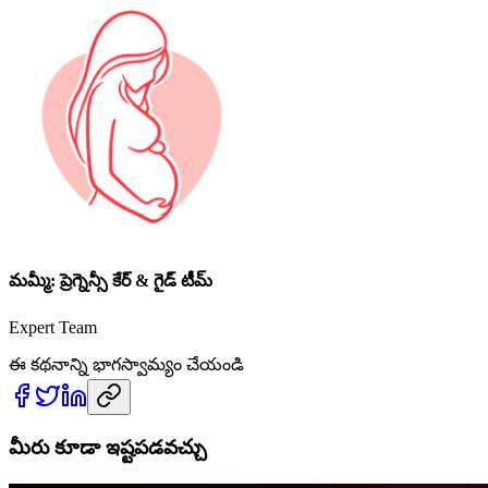
మమ్మీ: ప్రెగ్నెన్సీ కేర్ & గైడ్ టీమ్
Expert Team
ఈ కథనాన్ని భాగస్వామ్యం చేయండి
మీరు కూడా ఇష్టపడవచ్చు