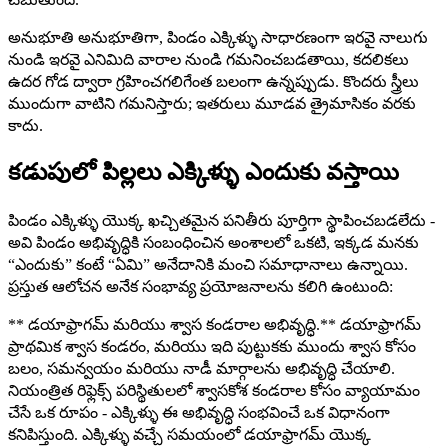
అనుభూతి అనుభూతిగా, పిండం ఎక్కిళ్ళు సాధారణంగా ఇరవై నాలుగు
నుండి ఇరవై ఎనిమిది వారాల నుండి గమనించబడతాయి, కదలికలు
ఉదర గోడ ద్వారా గ్రహించగలిగేంత బలంగా ఉన్నప్పుడు. కొందరు స్త్రీలు
ముందుగా వాటిని గమనిస్తారు; ఇతరులు మూడవ త్రైమాసికం వరకు
కాదు.
కడుపులో పిల్లలు ఎక్కిళ్ళు ఎందుకు వస్తాయి
పిండం ఎక్కిళ్ళు యొక్క ఖచ్చితమైన పనితీరు పూర్తిగా స్థాపించబడలేదు -
అవి పిండం అభివృద్ధికి సంబంధించిన అంశాలలో ఒకటి, ఇక్కడ మనకు
“ఎందుకు” కంటే “ఏమి” అనేదానికి మంచి సమాధానాలు ఉన్నాయి.
ప్రస్తుత ఆలోచన అనేక సంభావ్య ప్రయోజనాలను కలిగి ఉంటుంది:
** డయాఫ్రాగమ్ మరియు శ్వాస కండరాల అభివృద్ధి.** డయాఫ్రాగమ్
ప్రాథమిక శ్వాస కండరం, మరియు ఇది పుట్టుకకు ముందు శ్వాస కోసం
బలం, సమన్వయం మరియు నాడీ మార్గాలను అభివృద్ధి చేయాలి.
నియంత్రిత రిఫ్లెక్స్ పరిస్థితులలో శ్వాసకోశ కండరాల కోసం వ్యాయామం
చేసే ఒక రూపం - ఎక్కిళ్ళు ఈ అభివృద్ధి సంభవించే ఒక విధానంగా
కనిపిస్తుంది. ఎక్కిళ్ళు వచ్చే సమయంలో డయాఫ్రాగమ్ యొక్క