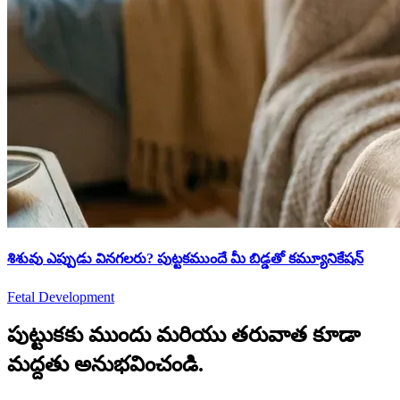
శిశువు ఎప్పుడు వినగలరు? పుట్టకముందే మీ బిడ్డతో కమ్యూనికేషన్
Fetal Development
పుట్టుకకు ముందు మరియు తరువాత కూడా
మద్దతు అనుభవించండి.