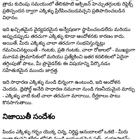
త్రాడు కుదింపు సమయంలో తేలికపాటి ఆక్సిజన్ హెచ్చుతగ్గులకు రిఫ్లెక్స్
ప్రతిస్పందన ద్వారా ఎక్కిళ్ళు ప్రేరేపించబడవచ్చని ప్రతిపాదించబడిన
విధానం.
ఇది ఖచ్చితమైన వైద్యపరమైన అన్వేషణగా స్థాపించబడలేదు మరియు
అప్పుడప్పుడు తరచుగా ఎక్కిళ్ళు కూడా ఆందోళనకు కారణం కాదు.
అయితే, మీరు ఎక్కిళ్ళు చాలా తరచుగా సంభవిస్తున్నట్లు
గమనించినట్లయితే - గంటకు, ప్రతి గంటకు, చాలా రోజులలో - ముఖ్యంగా
మూడవ త్రైమాసికంలో మరియు ప్రత్యేకించి ఇతర కదలికలలో ఏదైనా
తగ్గింపుతో పాటు, మీ ప్రొవైడర్‌కు ఈ విషయాన్ని పేర్కొనడం
సహేతుకమైన ముందు జాగ్రత్త.
ఇది సాధారణ ఎక్కిళ్ళు నుండి భిన్నంగా ఉంటుంది, ఇది ఆందోళన
చెందదు. థ్రెషోల్డ్ అనేది సాధారణ నమూనా నుండి గణనీయమైన మార్పు
- ఎక్కిళ్ళు వాటి కంటే చాలా తరచుగా మారాయి, దీర్ఘకాలం పాటు
కొనసాగుతాయి.
నిజాయితీ సందేశం
పిండం ఎక్కిళ్ళు గర్భం యొక్క చిన్న, నిర్దిష్ట ఆనందాలలో ఒకటి - మీరు
ఇంకా కలవని శరీరం లోపలి నుండి లయబద్ధమైన పల్స్, డయాఫ్రాగమ్