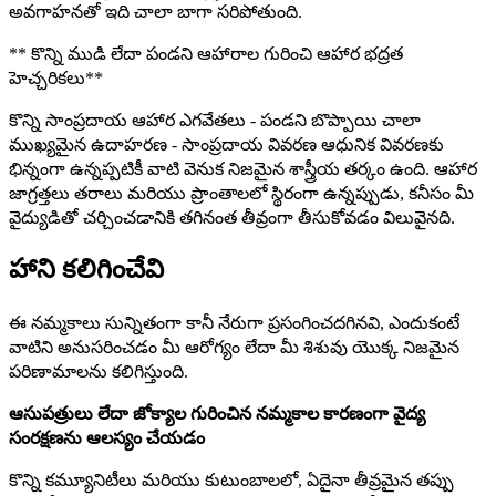
అవగాహనతో ఇది చాలా బాగా సరిపోతుంది.
** కొన్ని ముడి లేదా పండని ఆహారాల గురించి ఆహార భద్రత
హెచ్చరికలు**
కొన్ని సాంప్రదాయ ఆహార ఎగవేతలు - పండని బొప్పాయి చాలా
ముఖ్యమైన ఉదాహరణ - సాంప్రదాయ వివరణ ఆధునిక వివరణకు
భిన్నంగా ఉన్నప్పటికీ వాటి వెనుక నిజమైన శాస్త్రీయ తర్కం ఉంది. ఆహార
జాగ్రత్తలు తరాలు మరియు ప్రాంతాలలో స్థిరంగా ఉన్నప్పుడు, కనీసం మీ
వైద్యుడితో చర్చించడానికి తగినంత తీవ్రంగా తీసుకోవడం విలువైనది.
హాని కలిగించేవి
ఈ నమ్మకాలు సున్నితంగా కానీ నేరుగా ప్రసంగించదగినవి, ఎందుకంటే
వాటిని అనుసరించడం మీ ఆరోగ్యం లేదా మీ శిశువు యొక్క నిజమైన
పరిణామాలను కలిగిస్తుంది.
ఆసుపత్రులు లేదా జోక్యాల గురించిన నమ్మకాల కారణంగా వైద్య
సంరక్షణను ఆలస్యం చేయడం
కొన్ని కమ్యూనిటీలు మరియు కుటుంబాలలో, ఏదైనా తీవ్రమైన తప్పు