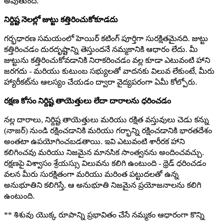
అవుతుంది.
నిర్దిష్ట నెలల్లో జుట్టు కత్తిరించుకోకూడదు
గర్భధారణ సమయంలో హెయిర్ కటింగ్ పూర్తిగా సురక్షితమైనది. జుట్టు
కత్తిరించడం దురదృష్టాన్ని తెస్తుందనే నమ్మకానికి ఆధారం లేదు. మీ
జుట్టును కత్తిరించుకోవడానికి నిరాకరించడం వల్ల కూడా ఎటువంటి హాని
జరగదు - మరియు కుటుంబ సభ్యులతో వాదనకు విలువ లేకుంటే, మీరు
హ్యారీకట్‌ను ఆలస్యం చేయడం ద్వారా వైద్యపరంగా ఏమీ కోల్పోరు.
రక్షణ కోసం నిర్దిష్ట తాయెత్తులు లేదా దారాలను ధరించడం
నల్ల దారాలు, నిర్దిష్ట తాయెత్తులు మరియు రక్షిత వస్తువులు చెడు కన్ను
(నాజర్) నుండి రక్షించడానికి మరియు గర్భాన్ని రక్షించడానికి భారతదేశం
అంతటా ఉపయోగించబడతాయి. ఇవి ఎటువంటి శారీరక హాని
కలిగించవు మరియు నిజమైన మానసిక సాంత్వనను అందించవచ్చు.
రక్షణపై విశ్వాసం శ్రేయస్సు విలువను కలిగి ఉంటుంది - థ్రెడ్ ధరించడం
వలన మీరు సురక్షితంగా మరియు మరింత పట్టుదలతో ఉన్న
అనుభూతిని కలిగిస్తే, ఆ అనుభూతి నిజమైన ప్రయోజనాలను కలిగి
ఉంటుంది.
** శిశువు యొక్క రూపాన్ని ప్రభావితం చేసే నమ్మకం ఆధారంగా కొన్ని