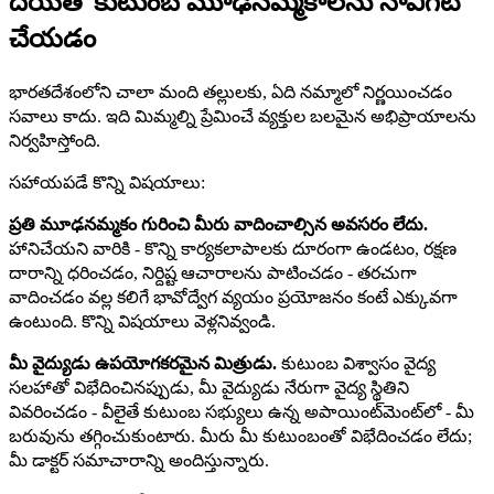
దయతో కుటుంబ మూఢనమ్మకాలను నావిగేట్
చేయడం
భారతదేశంలోని చాలా మంది తల్లులకు, ఏది నమ్మాలో నిర్ణయించడం
సవాలు కాదు. ఇది మిమ్మల్ని ప్రేమించే వ్యక్తుల బలమైన అభిప్రాయాలను
నిర్వహిస్తోంది.
సహాయపడే కొన్ని విషయాలు:
ప్రతి మూఢనమ్మకం గురించి మీరు వాదించాల్సిన అవసరం లేదు.
హానిచేయని వారికి - కొన్ని కార్యకలాపాలకు దూరంగా ఉండటం, రక్షణ
దారాన్ని ధరించడం, నిర్దిష్ట ఆచారాలను పాటించడం - తరచుగా
వాదించడం వల్ల కలిగే భావోద్వేగ వ్యయం ప్రయోజనం కంటే ఎక్కువగా
ఉంటుంది. కొన్ని విషయాలు వెళ్లనివ్వండి.
మీ వైద్యుడు ఉపయోగకరమైన మిత్రుడు.
కుటుంబ విశ్వాసం వైద్య
సలహాతో విభేదించినప్పుడు, మీ వైద్యుడు నేరుగా వైద్య స్థితిని
వివరించడం - వీలైతే కుటుంబ సభ్యులు ఉన్న అపాయింట్‌మెంట్‌లో - మీ
బరువును తగ్గించుకుంటారు. మీరు మీ కుటుంబంతో విభేదించడం లేదు;
మీ డాక్టర్ సమాచారాన్ని అందిస్తున్నారు.