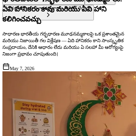
ఏవి హానికరం కావు మరియు ఏవి హాని
4
దయతో కుటుంబ మూఢనమ్మకాలను నావిగేట్ చేయడం
కలిగించవచ్చు
సాధారణ భారతీయ గర్భధారణ మూఢనమ్మకాలపై ఒక ప్రశాంతమైన
మరియు నిజాయితీ గల విశ్లేషణ — ఏది హానికరం కాని సాంస్కృతిక
సంప్రదాయం, దేనికి ఆధారం లేదు మరియు ఏ సలహా మీ ఆరోగ్యంపై
నిజంగా ప్రభావం చూపుతుంది।
May 7, 2026