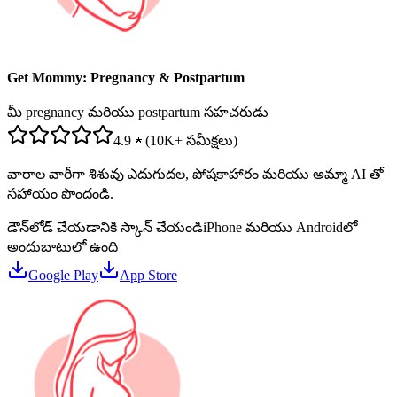
Get Mommy: Pregnancy & Postpartum
మీ pregnancy మరియు postpartum సహచరుడు
4.9 ★ (10K+ సమీక్షలు)
వారాల వారీగా శిశువు ఎదుగుదల, పోషకాహారం మరియు అమ్మా AI తో
సహాయం పొందండి.
డౌన్‌లోడ్ చేయడానికి స్కాన్ చేయండి
iPhone మరియు Androidలో
అందుబాటులో ఉంది
Google Play
App Store