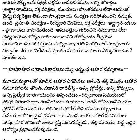
జరిగితే తప్ప ఆసుపత్రికి వెళ్లడం అనవసరమని, కొన్ని జోక్యాలు
(అల్ట్రాసౌండ్‌లు, రక్త పరీక్షలు, మందులు) హానికరమని లేదా ఆధునిక
వైద్య పర్యవేక్షణ లేకుండా సాంప్రదాయ సంరక్షణ సరిపోతుందని నమ్మకం
ఉంది. ప్రసూతి సంరక్షణ - రెగ్యులర్ చెకప్‌లు, రక్త పరీక్షలు, అల్ట్రాసౌండ్‌లు
- ప్రాణాలను కాపాడుతుంది. ఆసుపత్రుల గురించిన నమ్మకాలు లేదా
వైద్యపరమైన జోక్యం కారణంగా దానిని కోల్పోవడం తీవ్రమైన
పరిణామాలను కలిగిస్తుంది. సాక్ష్యం-ఆధారిత సంరక్షణతో సాంప్రదాయ
విశ్వాసం నేరుగా విభేదించే ప్రాంతం మరియు వాటాలు ఎక్కువగా ఉండే
ప్రాంతం ఇది.
** పోషకాహార లోపానికి కారణమయ్యే నిర్బంధ ఆహార నమ్మకాలు**
మూఢనమ్మకాలతో కూడిన ఆహార ఎగవేతలు ఆశించే తల్లి మొత్తం ఆహార
సమూహాలను తొలగించడానికి దారితీస్తే - అన్ని ప్రోటీన్లు, అన్ని కొవ్వులు,
అన్ని ప్రత్యేక కూరగాయలను తప్పించడం - గర్భధారణ సమయంలో
పోషక పరిణామాలు గణనీయంగా ఉంటాయి. ఐరన్ లోపం అనీమియా,
ప్రోటీన్ లోపం మరియు తగినంత ఫోలేట్ తీసుకోవడం గర్భధారణ
సమయంలో నిజమైన ప్రమాదాలు. సాంప్రదాయ ఆహార పరిమితులు
పోషకాహార లోపంతో అతివ్యాప్తి చెందినప్పుడు, తల్లి మరియు బిడ్డ ఇద్దరి
ఆరోగ్యం ప్రభావితమవుతుంది.