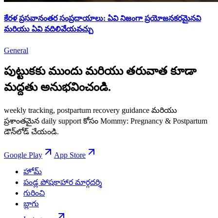
కేరళ ప్రసవానంతర సంప్రదాయాలు: ఏవి నిజంగా ప్రయోజనకరమైనవి
మరియు ఏవి వదిలివేయవచ్చు
General
పుట్టుకకు ముందు మరియు తరువాత కూడా
మద్దతు అనుభవించండి.
weekly tracking, postpartum recovery guidance మరియు
ప్రశాంతమైన daily support కోసం Mommy: Pregnancy & Postpartum
డౌన్‌లోడ్ చేయండి.
Google Play
App Store
హోమ్
పండ్ల పోషకాహార మార్గదర్శి
గురించి
బ్లాగు