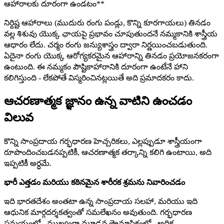
ఆహారాలకు దూరంగా ఉండటం**
నిర్దిష్ట ఆహారాలు (ముదురు రంగు పండ్లు, కొన్ని కూరగాయలు) తినడం
వల్ల శిశువు యొక్క ఛాయపై ప్రభావం చూపుతుందనే నమ్మకానికి శాస్త్రీయ
ఆధారం లేదు. చర్మం రంగు జన్యుశాస్త్రం ద్వారా నిర్ణయించబడుతుంది.
ఏదైనా రంగు యొక్క ఆరోగ్యకరమైన ఆహారాన్ని తినడం ప్రయోజనకరంగా
ఉంటుంది. ఈ నమ్మకం పౌష్టికాహారానికి దూరంగా ఉంటేనే హాని
కలిగిస్తుంది - లేకపోతే విస్మరించినట్లయితే అది ప్రమాదకరం కాదు.
ఆచరణాత్మక జ్ఞానం ఉన్న వాటిని ఉంచడం
విలువ
కొన్ని సాంప్రదాయ గర్భధారణ హెచ్చరికలు, ఎల్లప్పుడూ శాస్త్రీయంగా
రూపొందించబడనప్పటికీ, ఆచరణాత్మక తర్కాన్ని కలిగి ఉంటాయి, అది
ఇప్పటికీ అర్ధమే.
భారీ ఎత్తడం మరియు కఠినమైన శారీరక శ్రమను నివారించడం
ఇది భారతదేశం అంతటా ఉన్న సాంప్రదాయ సలహా, మరియు ఇది
ఆధునిక మార్గదర్శకత్వంతో సమలేఖనం అవుతుంది. గర్భధారణ
సమయంలో - ముఖ్యంగా మూడవ త్రైమాసికంలో - అధిక-