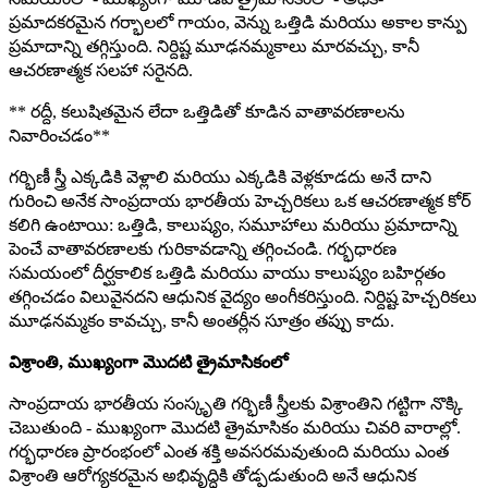
ప్రమాదకరమైన గర్భాలలో గాయం, వెన్ను ఒత్తిడి మరియు అకాల కాన్పు
ప్రమాదాన్ని తగ్గిస్తుంది. నిర్దిష్ట మూఢనమ్మకాలు మారవచ్చు, కానీ
ఆచరణాత్మక సలహా సరైనది.
** రద్దీ, కలుషితమైన లేదా ఒత్తిడితో కూడిన వాతావరణాలను
నివారించడం**
గర్భిణీ స్త్రీ ఎక్కడికి వెళ్లాలి మరియు ఎక్కడికి వెళ్లకూడదు అనే దాని
గురించి అనేక సాంప్రదాయ భారతీయ హెచ్చరికలు ఒక ఆచరణాత్మక కోర్
కలిగి ఉంటాయి: ఒత్తిడి, కాలుష్యం, సమూహాలు మరియు ప్రమాదాన్ని
పెంచే వాతావరణాలకు గురికావడాన్ని తగ్గించండి. గర్భధారణ
సమయంలో దీర్ఘకాలిక ఒత్తిడి మరియు వాయు కాలుష్యం బహిర్గతం
తగ్గించడం విలువైనదని ఆధునిక వైద్యం అంగీకరిస్తుంది. నిర్దిష్ట హెచ్చరికలు
మూఢనమ్మకం కావచ్చు, కానీ అంతర్లీన సూత్రం తప్పు కాదు.
విశ్రాంతి, ముఖ్యంగా మొదటి త్రైమాసికంలో
సాంప్రదాయ భారతీయ సంస్కృతి గర్భిణీ స్త్రీలకు విశ్రాంతిని గట్టిగా నొక్కి
చెబుతుంది - ముఖ్యంగా మొదటి త్రైమాసికం మరియు చివరి వారాల్లో.
గర్భధారణ ప్రారంభంలో ఎంత శక్తి అవసరమవుతుంది మరియు ఎంత
విశ్రాంతి ఆరోగ్యకరమైన అభివృద్ధికి తోడ్పడుతుంది అనే ఆధునిక