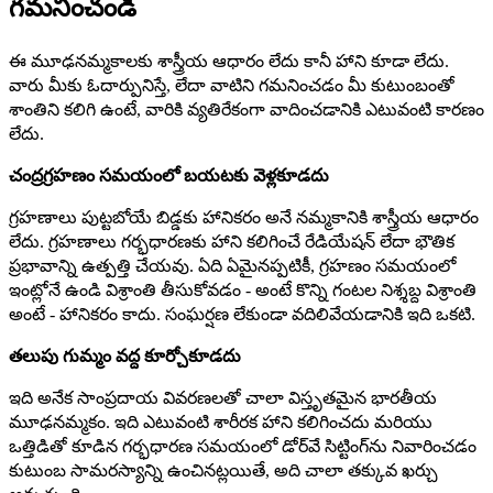
గమనించండి
ఈ మూఢనమ్మకాలకు శాస్త్రీయ ఆధారం లేదు కానీ హాని కూడా లేదు.
వారు మీకు ఓదార్పునిస్తే, లేదా వాటిని గమనించడం మీ కుటుంబంతో
శాంతిని కలిగి ఉంటే, వారికి వ్యతిరేకంగా వాదించడానికి ఎటువంటి కారణం
లేదు.
చంద్రగ్రహణం సమయంలో బయటకు వెళ్లకూడదు
గ్రహణాలు పుట్టబోయే బిడ్డకు హానికరం అనే నమ్మకానికి శాస్త్రీయ ఆధారం
లేదు. గ్రహణాలు గర్భధారణకు హాని కలిగించే రేడియేషన్ లేదా భౌతిక
ప్రభావాన్ని ఉత్పత్తి చేయవు. ఏది ఏమైనప్పటికీ, గ్రహణం సమయంలో
ఇంట్లోనే ఉండి విశ్రాంతి తీసుకోవడం - అంటే కొన్ని గంటల నిశ్శబ్ద విశ్రాంతి
అంటే - హానికరం కాదు. సంఘర్షణ లేకుండా వదిలివేయడానికి ఇది ఒకటి.
తలుపు గుమ్మం వద్ద కూర్చోకూడదు
ఇది అనేక సాంప్రదాయ వివరణలతో చాలా విస్తృతమైన భారతీయ
మూఢనమ్మకం. ఇది ఎటువంటి శారీరక హాని కలిగించదు మరియు
ఒత్తిడితో కూడిన గర్భధారణ సమయంలో డోర్‌వే సిట్టింగ్‌ను నివారించడం
కుటుంబ సామరస్యాన్ని ఉంచినట్లయితే, అది చాలా తక్కువ ఖర్చు