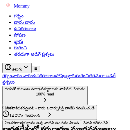
Mommy
గర్భం
వారం వారం
ఉపకరణాలు
పోషణ
బ్లాగు
గురించి
తరచుగా అడిగే ప్రశ్నలు
తెలుగు
గర్భం
వారం వారం
ఉపకరణాలు
పోషణ
బ్లాగు
గురించి
తరచుగా అడిగే
ప్రశ్నలు
దయతో కుటుంబ మూఢనమ్మకాలను నావిగేట్ చేయడం
100% read
General
1
నిరపాయకరమైనవి - వారు ఓదార్పునిస్తే వాటిని గమనించండి
14 నిమి చదవండి
2
ఆచరణాత్మక జ్ఞానం ఉన్న వాటిని ఉంచడం విలువ
3
హాని కలిగించేవి
భారతదేశంలో గర్భధారణ మూఢనమ్మకాలు: