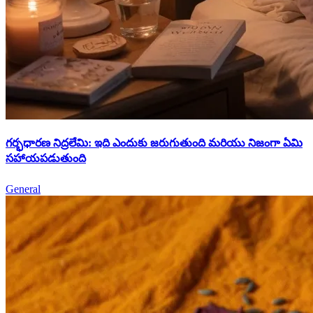
గర్భధారణ నిద్రలేమి: ఇది ఎందుకు జరుగుతుంది మరియు నిజంగా ఏమి
సహాయపడుతుంది
General