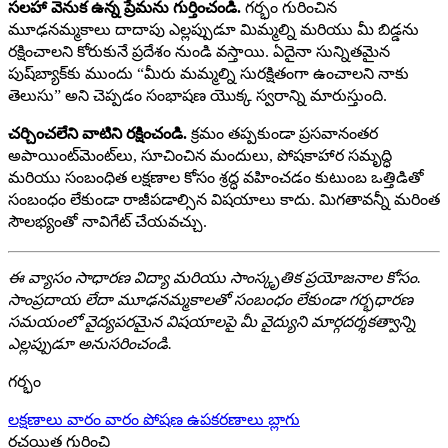
సలహా వెనుక ఉన్న ప్రేమను గుర్తించండి.
గర్భం గురించిన
మూఢనమ్మకాలు దాదాపు ఎల్లప్పుడూ మిమ్మల్ని మరియు మీ బిడ్డను
రక్షించాలని కోరుకునే ప్రదేశం నుండి వస్తాయి. ఏదైనా సున్నితమైన
పుష్‌బ్యాక్‌కు ముందు “మీరు మమ్మల్ని సురక్షితంగా ఉంచాలని నాకు
తెలుసు” అని చెప్పడం సంభాషణ యొక్క స్వరాన్ని మారుస్తుంది.
చర్చించలేని వాటిని రక్షించండి.
క్రమం తప్పకుండా ప్రసవానంతర
అపాయింట్‌మెంట్‌లు, సూచించిన మందులు, పోషకాహార సమృద్ధి
మరియు సంబంధిత లక్షణాల కోసం శ్రద్ధ వహించడం కుటుంబ ఒత్తిడితో
సంబంధం లేకుండా రాజీపడాల్సిన విషయాలు కాదు. మిగతావన్నీ మరింత
సౌలభ్యంతో నావిగేట్ చేయవచ్చు.
ఈ వ్యాసం సాధారణ విద్యా మరియు సాంస్కృతిక ప్రయోజనాల కోసం.
సాంప్రదాయ లేదా మూఢనమ్మకాలతో సంబంధం లేకుండా గర్భధారణ
సమయంలో వైద్యపరమైన విషయాలపై మీ వైద్యుని మార్గదర్శకత్వాన్ని
ఎల్లప్పుడూ అనుసరించండి.
గర్భం
లక్షణాలు
వారం వారం
పోషణ
ఉపకరణాలు
బ్లాగు
రచయిత గురించి