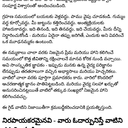
సంపూర్ణ విశ్వాసంతో అందించబడింది.
గ్రహణ సమయంలో బయటకు వెళ్లవద్దు. పాము వైపు చూడకండి. గుమ్మం
వద్ద కూర్చోవద్దు. మీ జుట్టును కత్తిరించవద్దు. అంత్యక్రియలకు
హాజరుకావద్దు. ఇది తినండి, ఇది తినవద్దు, ఇది చేయవద్దు, మీరు దీన్ని
నిర్ధారించుకోండి - మరియు ఏదైనా తప్పు జరిగితే, ఎందుకు అని వివరించే
ఒక మూఢనమ్మకం ఉంటుంది.
ఈ నమ్మకాలు చాలా వరకు నిజమైన ప్రేమ మరియు హాని కలిగించే
సమయంలో కొత్త జీవితాన్ని రక్షించాలనే మానవ కోరిక నుండి వచ్చాయి.
అవి సాంస్కృతిక జ్ఞాపకం - ఇప్పుడు మనకు ఉన్న వైద్య పరిజ్ఞానం
లేనప్పుడు తరతరాలుగా వచ్చిన అభ్యాసాలు మరియు హెచ్చరికలు.
వాటిలో చాలా వరకు పూర్తిగా ప్రమాదకరం కాదు. వారిలో కొందరిలో
ఆచరణాత్మక జ్ఞానం పాతిపెట్టబడింది. మరియు వైద్య సలహా ఖర్చుతో
అనుసరించినట్లయితే వాటిలో తక్కువ సంఖ్యలో నిజమైన హాని
కలిగించవచ్చు.
ఈ గైడ్ వాటిని నిజాయితీగా క్రమబద్ధీకరించడానికి ప్రయత్నిస్తుంది.
నిరపాయకరమైనవి - వారు ఓదార్పునిస్తే వాటిని