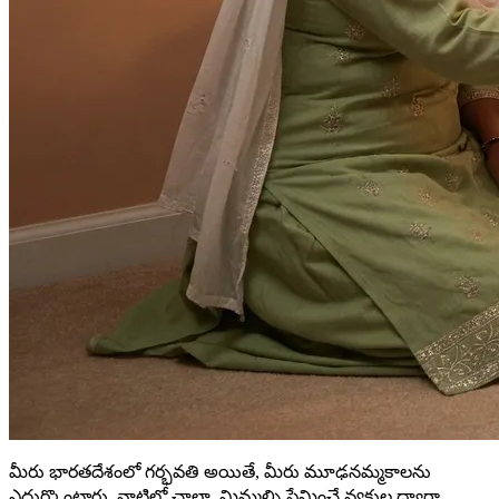
మీరు భారతదేశంలో గర్భవతి అయితే, మీరు మూఢనమ్మకాలను
ఎదుర్కొంటారు. వాటిలో చాలా. మిమ్మల్ని ప్రేమించే వ్యక్తుల ద్వారా