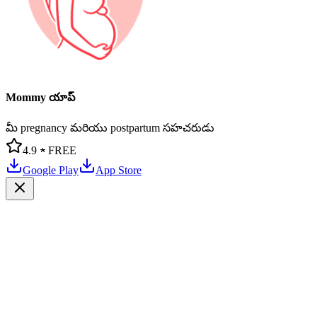
Mommy యాప్
మీ pregnancy మరియు postpartum సహచరుడు
4.9 ★
FREE
Google Play
App Store