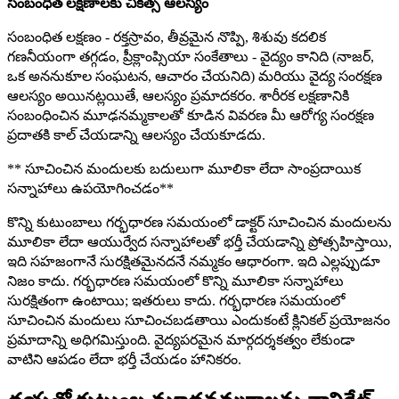
సంబంధిత లక్షణాలకు చికిత్స ఆలస్యం
సంబంధిత లక్షణం - రక్తస్రావం, తీవ్రమైన నొప్పి, శిశువు కదలిక
గణనీయంగా తగ్గడం, ప్రీక్లాంప్సియా సంకేతాలు - వైద్యం కానిది (నాజర్,
ఒక అననుకూల సంఘటన, ఆచారం చేయనిది) మరియు వైద్య సంరక్షణ
ఆలస్యం అయినట్లయితే, ఆలస్యం ప్రమాదకరం. శారీరక లక్షణానికి
సంబంధించిన మూఢనమ్మకాలతో కూడిన వివరణ మీ ఆరోగ్య సంరక్షణ
ప్రదాతకి కాల్ చేయడాన్ని ఆలస్యం చేయకూడదు.
** సూచించిన మందులకు బదులుగా మూలికా లేదా సాంప్రదాయిక
సన్నాహాలు ఉపయోగించడం**
కొన్ని కుటుంబాలు గర్భధారణ సమయంలో డాక్టర్ సూచించిన మందులను
మూలికా లేదా ఆయుర్వేద సన్నాహాలతో భర్తీ చేయడాన్ని ప్రోత్సహిస్తాయి,
ఇది సహజంగానే సురక్షితమైనదనే నమ్మకం ఆధారంగా. ఇది ఎల్లప్పుడూ
నిజం కాదు. గర్భధారణ సమయంలో కొన్ని మూలికా సన్నాహాలు
సురక్షితంగా ఉంటాయి; ఇతరులు కాదు. గర్భధారణ సమయంలో
సూచించిన మందులు సూచించబడతాయి ఎందుకంటే క్లినికల్ ప్రయోజనం
ప్రమాదాన్ని అధిగమిస్తుంది. వైద్యపరమైన మార్గదర్శకత్వం లేకుండా
వాటిని ఆపడం లేదా భర్తీ చేయడం హానికరం.