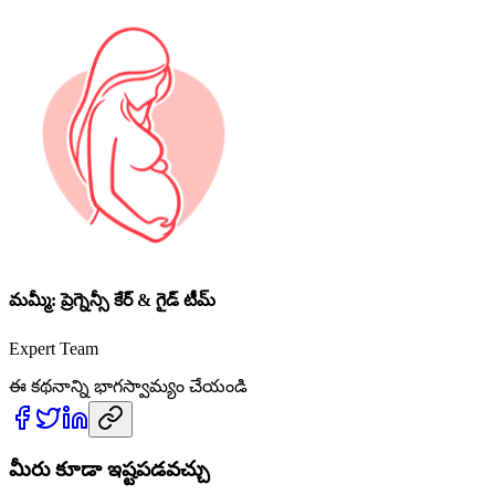
మమ్మీ: ప్రెగ్నెన్సీ కేర్ & గైడ్ టీమ్
Expert Team
ఈ కథనాన్ని భాగస్వామ్యం చేయండి
మీరు కూడా ఇష్టపడవచ్చు