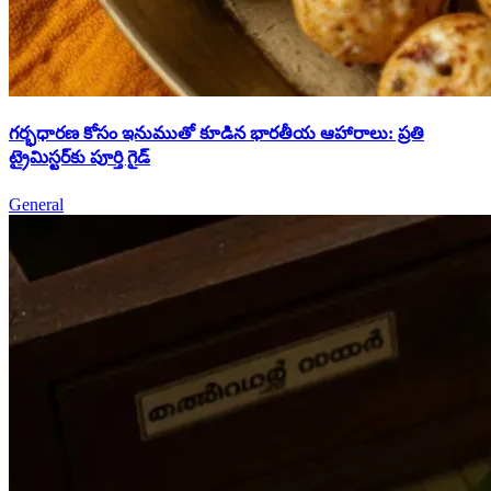
గర్భధారణ కోసం ఇనుముతో కూడిన భారతీయ ఆహారాలు: ప్రతి
ట్రైమిస్టర్‌కు పూర్తి గైడ్
General