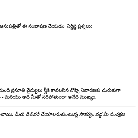
పత్రితో ఈ సంభాషణ చేయడం. నిర్దిష్ట ప్రశ్నలు:
్రసూతి వైద్యులు స్త్రీకి కావలసిన నొప్పి నివారణకు చురుకుగా
కోవడం - మరియు అది మీతో సరిపోతుందా అనేది ముఖ్యం.
యి. మీరు డెలివరీ చేయాలనుకుంటున్న సౌకర్యం వద్ద మీ సంరక్షణ