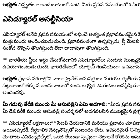
లభ్యత:
విస్తృతంగా అందుబాటులో ఉంది. మీరు ప్రసవ సమయంలో ఓపియా
ఎపిడ్యూరల్ అనల్జీసియా
ఎపిడ్యూరల్ అనేది ప్రసవ సమయంలో లభించే అత్యంత ప్రభావవంతమైన ఔషధ న
మత్తుమందు అందించబడుతుంది. ప్రభావవంతంగా ఉన్నప్పుడు, స్త్రీ మెల
సంకోచ నొప్పిని తొలగిస్తుంది లేదా దాదాపుగా తొలగిస్తుంది.
** భారతీయ స్త్రీలు అర్థం చేసుకోవడానికి ఎపిడ్యూరల్‌లు ఎందుకు మ
ఉపయోగించబడుతుంది. భారతదేశంలో, యాక్సెస్ గణనీయంగా అసమానం
లభ్యత:
ప్రధాన నగరాల్లోని చాలా ప్రైవేట్ ఆసుపత్రులు మరియు తృతీయ ప
పట్టణాలలో తక్కువ అందుబాటులో ఉంది. లభ్యత 24-గంటల అనస్థీషియాలజిస
అందించవు.
మీ గడువు తేదీకి ముందు మీ ఆసుపత్రిని ఏమి అడగాలి:
“మీరు ప్రసవ సమ
మీ డెలివరీకి ముందు ఆసుపత్రి సందర్శనలో అడగవలసిన ముఖ్యమైన ప్రశ్
** ఎపిడ్యూరల్ లక్షణాలు:** సెటప్ చేయడానికి మరియు ప్రభావం చూపడానికి
అయినప్పటికీ, దీర్ఘకాలిక వెన్నునొప్పితో సంబంధం లేదు. అవసరమైతే C-
మోతాదు ఎపిడ్యూరల్స్‌లో, ఒకటి లేకుండా స్పష్టంగా నెట్టాలనే కోరికను 