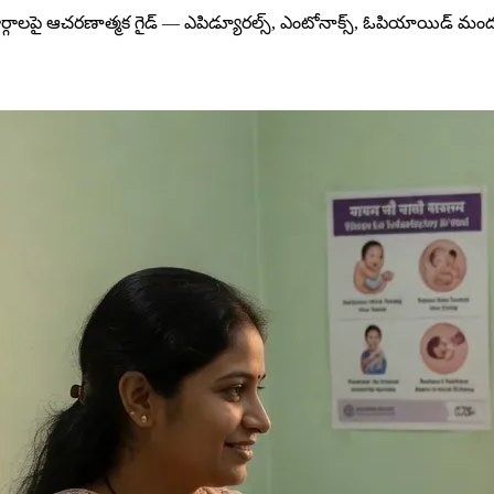
లపై ఆచరణాత్మక గైడ్ — ఎపిడ్యూరల్స్, ఎంటోనాక్స్, ఓపియాయిడ్ మంద