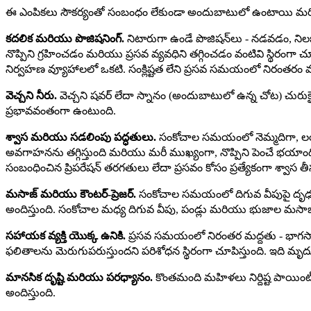
ఈ ఎంపికలు సౌకర్యంతో సంబంధం లేకుండా అందుబాటులో ఉంటాయి మరియు ప
కదలిక మరియు పొజిషనింగ్.
నిటారుగా ఉండే పొజిషన్‌లు - నడవడం, ని
నొప్పిని గ్రహించడం మరియు ప్రసవ వ్యవధిని తగ్గించడం వంటివి స్థి
నిర్వహణ వ్యూహాలలో ఒకటి. సంక్లిష్టత లేని ప్రసవ సమయంలో నిరంతరం
వెచ్చని నీరు.
వెచ్చని షవర్ లేదా స్నానం (అందుబాటులో ఉన్న చోట) చుర
ప్రభావవంతంగా ఉంటుంది.
శ్వాస మరియు సడలింపు పద్ధతులు.
సంకోచాల సమయంలో నెమ్మదిగా, లయబద్
అవగాహనను తగ్గిస్తుంది మరియు మరీ ముఖ్యంగా, నొప్పిని పెంచే భయాంద
సంబంధించిన ప్రిపరేషన్ తరగతులు లేదా ప్రసవం కోసం ప్రత్యేకంగా శ్వాస త
మసాజ్ మరియు కౌంటర్-ప్రెజర్.
సంకోచాల సమయంలో దిగువ వీపుపై దృఢమై
అందిస్తుంది. సంకోచాల మధ్య దిగువ వీపు, పండ్లు మరియు భుజాల మసాజ్ కం
సహాయక వ్యక్తి యొక్క ఉనికి.
ప్రసవ సమయంలో నిరంతర మద్దతు - భాగస్వామి,
ఫలితాలను మెరుగుపరుస్తుందని పరిశోధన స్థిరంగా చూపిస్తుంది. ఇది మృద
మానసిక దృష్టి మరియు పరధ్యానం.
కొంతమంది మహిళలు నిర్దిష్ట పాయింట్‌
అందిస్తుంది.