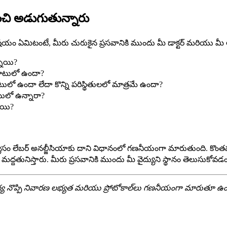
ంచి అడుగుతున్నారు
ం ఏమిటంటే, మీరు చురుకైన ప్రసవానికి ముందు మీ డాక్టర్ మరియు మీ ఆసు
నాయి?
బాటులో ఉందా?
లో ఉందా లేదా కొన్ని పరిస్థితులలో మాత్రమే ఉందా?
ులో ఉన్నారా?
ాయి?
సం లేబర్ అనల్జీసియాకు దాని విధానంలో గణనీయంగా మారుతుంది. కొంతమంది ప
ువ మద్దతునిస్తారు. మీరు ప్రసవానికి ముందు మీ వైద్యుని స్థానం తెలుసు
య నొప్పి నివారణ లభ్యత మరియు ప్రోటోకాల్‌లు గణనీయంగా మారుతూ ఉంటా