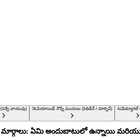
 (నవ్వే వాయువు)
3
ఓపియాయిడ్ నొప్పి మందులు (పెథిడిన్ / మార్ఫిన్)
4
ఎపిడ్యూరల్ 
మార్గాలు: ఏమి అందుబాటులో ఉన్నాయి మరియ