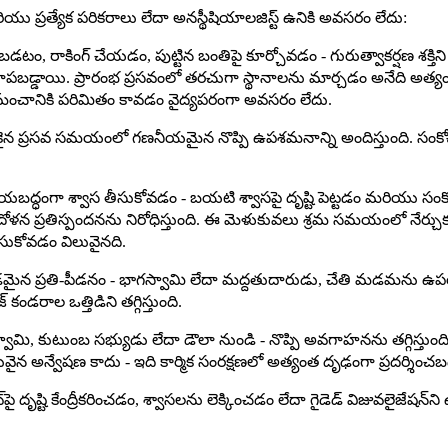
్రత్యేక పరికరాలు లేదా అనస్థీషియాలజిస్ట్ ఉనికి అవసరం లేదు:
లబడటం, రాకింగ్ చేయడం, పుట్టిన బంతిపై కూర్చోవడం - గురుత్వాకర్ష
రంగా చూపబడ్డాయి. ప్రారంభ ప్రసవంలో తరచుగా స్థానాలను మార్చడం అనేద
 మంచానికి పరిమితం కావడం వైద్యపరంగా అవసరం లేదు.
ుకైన ప్రసవ సమయంలో గణనీయమైన నొప్పి ఉపశమనాన్ని అందిస్తుంది. సంకో
ధంగా శ్వాస తీసుకోవడం - బయటి శ్వాసపై దృష్టి పెట్టడం మరియు సంకోచాల
ోళన ప్రతిస్పందనను నిరోధిస్తుంది. ఈ మెళుకువలు శ్రమ సమయంలో నేర్చుక
ీసుకోవడం విలువైనది.
న ప్రతి-పీడనం - భాగస్వామి లేదా మద్దతుదారుడు, చేతి మడమను ఉపయోగ
డరాల ఒత్తిడిని తగ్గిస్తుంది.
 కుటుంబ సభ్యుడు లేదా డౌలా నుండి - నొప్పి అవగాహనను తగ్గిస్తుంది, ఫ
ువైన అన్వేషణ కాదు - ఇది కార్మిక సంరక్షణలో అత్యంత దృఢంగా ప్రదర్శించ
పై దృష్టి కేంద్రీకరించడం, శ్వాసలను లెక్కించడం లేదా గైడెడ్ విజువలైజే