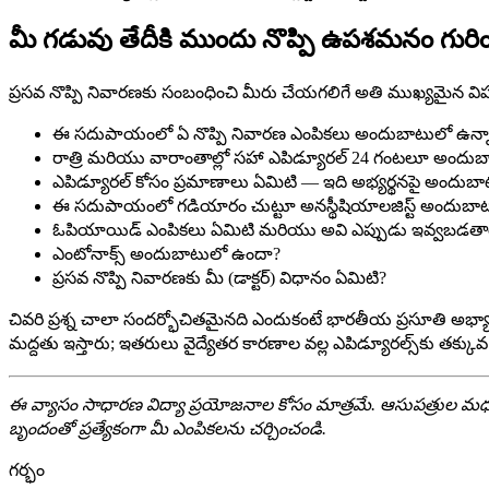
మీ గడువు తేదీకి ముందు నొప్పి ఉపశమనం గురి
ప్రసవ నొప్పి నివారణకు సంబంధించి మీరు చేయగలిగే అతి ముఖ్యమైన విషయ
ఈ సదుపాయంలో ఏ నొప్పి నివారణ ఎంపికలు అందుబాటులో ఉన్
రాత్రి మరియు వారాంతాల్లో సహా ఎపిడ్యూరల్ 24 గంటలూ అందు
ఎపిడ్యూరల్ కోసం ప్రమాణాలు ఏమిటి — ఇది అభ్యర్థనపై అందుబాటు
ఈ సదుపాయంలో గడియారం చుట్టూ అనస్థీషియాలజిస్ట్ అందుబాట
ఓపియాయిడ్ ఎంపికలు ఏమిటి మరియు అవి ఎప్పుడు ఇవ్వబడత
ఎంటోనాక్స్ అందుబాటులో ఉందా?
ప్రసవ నొప్పి నివారణకు మీ (డాక్టర్) విధానం ఏమిటి?
చివరి ప్రశ్న చాలా సందర్భోచితమైనది ఎందుకంటే భారతీయ ప్రసూతి అభ్యా
మద్దతు ఇస్తారు; ఇతరులు వైద్యేతర కారణాల వల్ల ఎపిడ్యూరల్స్‌కు తక్క
ఈ వ్యాసం సాధారణ విద్యా ప్రయోజనాల కోసం మాత్రమే. ఆసుపత్రుల మధ్
బృందంతో ప్రత్యేకంగా మీ ఎంపికలను చర్చించండి.
గర్భం