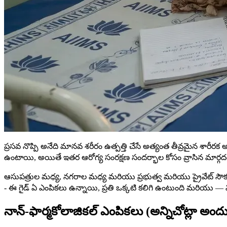
ప్రసవ నొప్పి అనేది మానవ శరీరం ఉత్పత్తి చేసే అత్యంత తీవ్రమైన శా
ఉంటాయి, అయితే ఇతర ఆరోగ్య సంరక్షణ సందర్భాల కోసం వ్రాసిన మార్గ
ఆసుపత్రుల మధ్య, నగరాల మధ్య మరియు ప్రభుత్వ మరియు ప్రైవేట్ సౌకర
- ఈ గైడ్ ఏ ఎంపికలు ఉన్నాయి, ప్రతి ఒక్కటి కలిగి ఉంటుంది మరియు — వ
నాన్-ఫార్మకోలాజికల్ ఎంపికలు (అన్నిచోట్లా అ