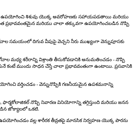
ణ శక్తిని ఉపయోగించి శిశువు యొక్క అవరోహణకు సహాయపడతాయి మరియు
ి అత్యంత ప్రభావవంతమైన మరియు చాలా తక్కువగా ఉపయోగించబడిన నొప్పి
చాల సమయంలో దిగువ వీపుపై వెచ్చని నీరు ముఖ్యంగా వెన్నుపూసకు
 మధ్య శరీరాన్ని విశ్రాంతి తీసుకోవడానికి అనుమతించడం - నొప్పి
ునే కంటే ముందు సాధన చేస్తే చాలా ప్రభావవంతంగా ఉంటాయి. ప్రసవానికి
ించి వర్తించడం - వెన్నునొప్పికి గణనీయమైన ఉపశమనాన్ని
ార్మకోలాజికల్ నొప్పి నివారణ వినియోగాన్ని తగ్గిస్తుంది మరియు జనన
బడిన జోక్యాలలో ఒకటి.
షన్‌ని ఉపయోగించడం వల్ల శారీరక తీవ్రతపై మానసిక నిర్వహణ యొక్క పొరను