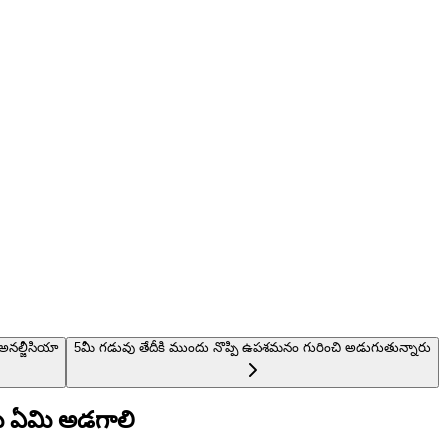
అనల్జీసియా
5
మీ గడువు తేదీకి ముందు నొప్పి ఉపశమనం గురించి అడుగుతున్నారు
ు ఏమి అడగాలి