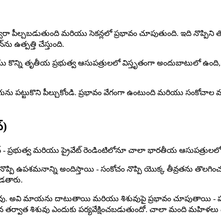
ముసుగు ద్వారా పీల్చబడుతుంది మరియు సెకన్లలో ప్రభావం చూపుతుంది. ఇది నొ
ు ఉత్పత్తి చేస్తుంది.
కొన్ని తృతీయ ప్రభుత్వ ఆసుపత్రులలో విస్తృతంగా అందుబాటులో ఉంది, కానీ
ను పట్టుకొని పీల్చుకోండి. ప్రభావం వేగంగా ఉంటుంది మరియు సంకోచాల మధ్
్)
ర్ఫిన్ - ప్రభుత్వ మరియు ప్రైవేట్ రెండింటిలోనూ చాలా భారతీయ ఆసుపత్ర
 నొప్పి ఉపశమనాన్ని అందిస్తాయి - సంకోచం నొప్పి యొక్క తీవ్రతను తొలగిం
పడతారు.
ంచవు. అవి మాయను దాటుతాయి మరియు శిశువుపై ప్రభావం చూపుతాయి - పుట్
్వాత శిశువు ఎందుకు పర్యవేక్షించబడుతుందో. చాలా మంది మహిళలు ఉపశమన