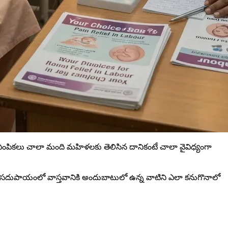
ే ఎంపికలు చాలా మంది మహిళలకు తెలిసిన దానికంటే చాలా వైవిధ్యంగా
్ట సదుపాయంలో వాస్తవానికి అందుబాటులో ఉన్న వాటిని ఎలా కనుగొనాలో