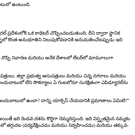
ాటులో ఉంటుంది.
దేశంలోకి ఒక కాథెటర్ చొప్పించబడుతుంది, దీని ద్వారా స్థానిక
ళ్ళలో కొంత అనుభూతిని నిలుపుకోవడానికి అనుమతించేటప్పుడు ఇది
ైన నొప్పి నివారణ మరియు అనేక దేశాలలో లేబర్‌లో మామూలుగా
ుపత్రులు, జిల్లా ప్రభుత్వ ఆసుపత్రులు మరియు చిన్న నగరాలు మరియు
అందుబాటులో లేని సౌకర్యాలు ఏ గంటలోనూ సురక్షితంగా ఎపిడ్యూరల్‌ను
అందుబాటులో ఉందా? దాన్ని యాక్సెస్ చేయడానికి ప్రమాణాలు ఏమిటి?”
ితే ఇది రెండవ దశను కొద్దిగా నెమ్మదిస్తుంది. ఇది విస్తృతమైన నమ్మకం
ోటులో తగ్గుదల (పర్యవేక్షించడం మరియు నిర్వహించడం) మరియు తక్కువ-