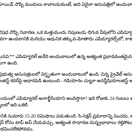
యిడ్ నొప్పి మందులు కావాలనుకుంటే, అది ఏదైనా ఆసుపత్రిలో అందుబ
ొప్పి నివారణ. ఒక మత్తుమందు నిపుణుడు దిగువ వీపులోని ఎపిడ్యూరల్ ప్ర
కువగా ఉండటానికి మరియు ఆధునిక తక్కువ-మోతాదు ఎపిడ్యూరల్స్‌లో, కా
ుఖ్యమైనవి:** ఎపిడ్యూరల్ అనేది అందుబాటులో ఉన్న అత్యంత ప్రభావవంతమ
గా ఉంది.
్రభుత్వ ఆసుపత్రులలో విస్తృతంగా అందుబాటులో ఉంది. చిన్న ప్రైవేట్ ఆస
్ట్ కవర్‌పై ఆధారపడి ఉంటుంది - గడియారం చుట్టూ అనస్థీషియాలజిస్ట్ 
యంలో ఎపిడ్యూరల్ అనాల్జీసియాని అందిస్తారా? ఇది రోజుకు 24 గంటలు 
నలలో ఇది ఒకటి.
 సుమారు 15-20 నిమిషాలు పడుతుంది. సి-సెక్షన్ ప్రమాదాన్ని పెంచదు, అయ
సెక్షన్ కోసం టాప్ అప్ చేయవచ్చు. అత్యంత సాధారణ దుష్ప్రభావాలు రక్తప
అనుభవించలేకపోవడం.