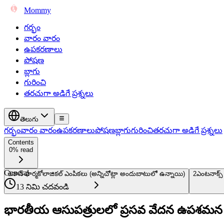
Mommy
గర్భం
వారం వారం
ఉపకరణాలు
పోషణ
బ్లాగు
గురించి
తరచుగా అడిగే ప్రశ్నలు
తెలుగు
గర్భం
వారం వారం
ఉపకరణాలు
పోషణ
బ్లాగు
గురించి
తరచుగా అడిగే ప్రశ్నలు
Contents
0% read
General
1
నాన్-ఫార్మకోలాజికల్ ఎంపికలు (అన్నిచోట్లా అందుబాటులో ఉన్నాయి)
2
ఎంటనాక్స్
13 నిమి చదవండి
భారతీయ ఆసుపత్రులలో ప్రసవ వేదన ఉపశమన 