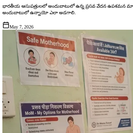
భారతీయ ఆసుపత్రులలో అందుబాటులో ఉన్న ప్రసవ వేదన ఉపశమన మార్గా
అందుబాటులో ఉన్నాయో ఎలా అడగాలి.
May 7, 2026