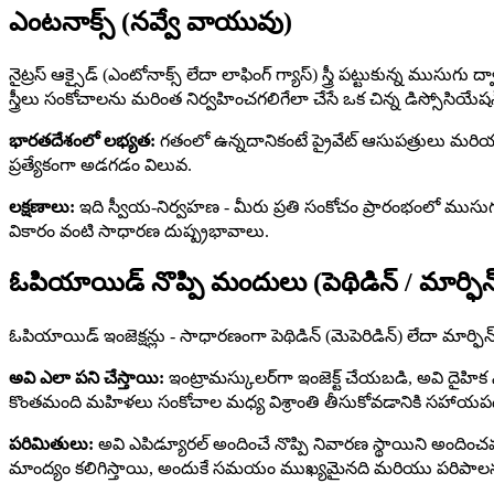
ఎంటనాక్స్ (నవ్వే వాయువు)
నైట్రస్ ఆక్సైడ్ (ఎంటోనాక్స్ లేదా లాఫింగ్ గ్యాస్) స్త్రీ పట్టుకున్న 
స్త్రీలు సంకోచాలను మరింత నిర్వహించగలిగేలా చేసే ఒక చిన్న డిస్సోసియేషన్‌న
భారతదేశంలో లభ్యత:
గతంలో ఉన్నదానికంటే ప్రైవేట్ ఆసుపత్రులు మరియు 
ప్రత్యేకంగా అడగడం విలువ.
లక్షణాలు:
ఇది స్వీయ-నిర్వహణ - మీరు ప్రతి సంకోచం ప్రారంభంలో ముసుగు
వికారం వంటి సాధారణ దుష్ప్రభావాలు.
ఓపియాయిడ్ నొప్పి మందులు (పెథిడిన్ / మార్ఫిన
ఓపియాయిడ్ ఇంజెక్షన్లు - సాధారణంగా పెథిడిన్ (మెపెరిడిన్) లేదా మా
అవి ఎలా పని చేస్తాయి:
ఇంట్రామస్కులర్‌గా ఇంజెక్ట్ చేయబడి, అవి దైహిక
కొంతమంది మహిళలు సంకోచాల మధ్య విశ్రాంతి తీసుకోవడానికి సహాయ
పరిమితులు:
అవి ఎపిడ్యూరల్ అందించే నొప్పి నివారణ స్థాయిని అంది
మాంద్యం కలిగిస్తాయి, అందుకే సమయం ముఖ్యమైనది మరియు పరిపాలన తర