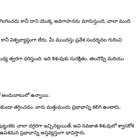
ప్పిని తొలగించదు కానీ దాని యొక్క అవగాహనను మారుస్తుంది, చాలా మంది
 విశ్వవ్యాప్తంగా లేదు. మీ ముందస్తు ప్రవేశ సందర్శనల గురించి
య త్వరగా ధరిస్తుంది. ఇది శిశువుకు సురక్షితం. తలనొప్పి మరియు
ులలో అందుబాటులో ఉన్నాయి.
చకుండా తగ్గించడం. వారు మత్తుమందు ప్రభావాన్ని కలిగి ఉంటారు,
టుకకు చాలా దగ్గరగా ఇచ్చినట్లయితే, అవి నవజాత శిశువులో శ్వాసకోశ
 ప్రభావాన్ని అస్తవ్యస్తంగా భావిస్తారు.