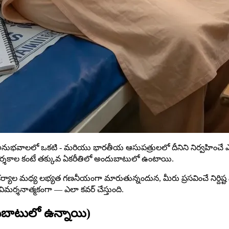
రీరక అనుభవాలలో ఒకటి - మరియు భారతీయ ఆసుపత్రులలో దీనిని నిర్వహించ
దర్శకాల కంటే తక్కువ ఏకరీతిలో అందుబాటులో ఉంటాయి.
్యాల మధ్య లభ్యత గణనీయంగా మారుతున్నందున, మీరు ప్రసవించే నిర్దిష
ిమర్శనాత్మకంగా — ఎలా కవర్ చేస్తుంది.
ందుబాటులో ఉన్నాయి)