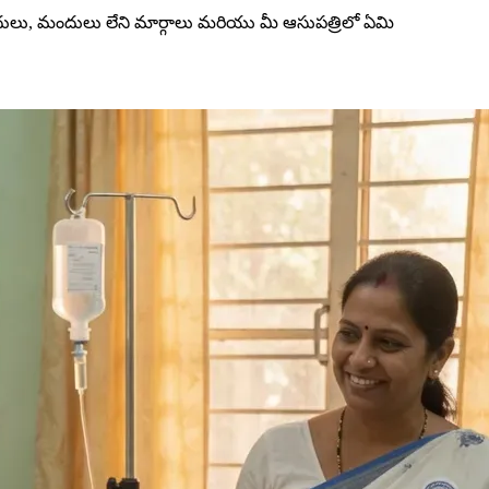
ులు, మందులు లేని మార్గాలు మరియు మీ ఆసుపత్రిలో ఏమి