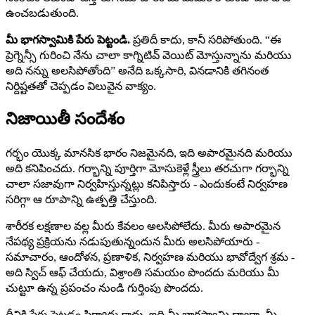
ఉంచబడుతుంది.
మీ భాగస్వామికి పేరు పెట్టండి.
ప్రతిదీ కాదు, కానీ సరిపోతుంది. “ఈ
ప్రెగ్నెన్సీ గురించి నేను చాలా కాగ్నిటివ్ వెయిట్ మోస్తున్నాను మరియు
అది నన్ను అలసిపోతోంది” అనేది ఒక్కసారి, వినడానికి తగినంత
నిర్దిష్టతతో చెప్పడం విలువైన వాక్యం.
నిజాయితీ సందేశం
గర్భం యొక్క మానసిక భారం నిజమైనది, ఇది అపారమైనది మరియు
అది కనిపించదు. గర్భాన్ని పూర్తిగా మోసుకెళ్లే స్త్రీలు తరచుగా గర్భాన్ని
చాలా సజావుగా నిర్వహిస్తున్నట్లు కనిపిస్తారు - ఎందుకంటే నిర్వహణ
సరిగ్గా ఆ రూపాన్ని ఉత్పత్తి చేస్తుంది.
శారీరక లక్షణాల వల్ల మీరు కేవలం అలసిపోలేదు. మీరు అపారమైన
నేపథ్య ప్రక్రియను నడుపుతున్నందున మీరు అలసిపోయారు -
సమాచారం, ఆందోళన, ప్రణాళిక, నిర్వహణ మరియు భావోద్వేగ శ్రమ -
అది స్విచ్ ఆఫ్ చేయదు, విశ్రాంతి సమయం పొందదు మరియు మీ
చుట్టూ ఉన్న ప్రపంచం నుండి గుర్తింపు పొందదు.
దీనికి పేరు పెట్టడం ఫిర్యాదు కాదు. ఇది మీ భాగస్వామి ద్వారా, మీ