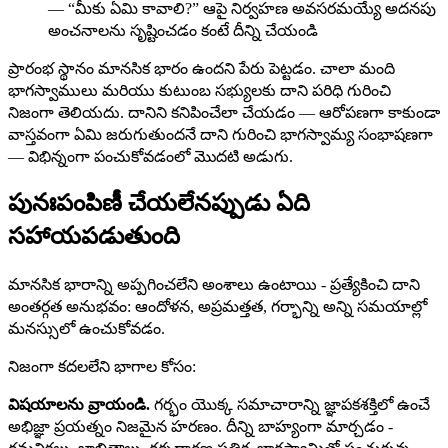
— “మీకు ఏమి కావాలి?” ఆపై నిర్వహణ అవసరమయ్యే అదనపు
అంచనాలను సృష్టించడం కంటే దీన్ని చేయండి
ప్రారంభ స్థానం మానసిక భారం ఉందని పేరు పెట్టడం. చాలా మంది
భాగస్వాములు మరియు కుటుంబ సభ్యులకు దాని పరిధి గురించి
నిజంగా తెలియదు. దానిని కనిపించేలా చేయడం — ఆరోపణగా కాకుండా
వాస్తవంగా ఏమి జరుగుతుందనే దాని గురించి భాగస్వామ్య సంభాషణగా
— విభిన్నంగా పంచుకోవడంలో మొదటి అడుగు.
పునఃపంపిణీ చేయలేనప్పుడు ఏది
సహాయపడుతుంది
మానసిక భారాన్ని అప్పగించలేని అంశాలు ఉంటాయి - ప్రత్యేకించి దాని
అంతర్గత అనుభవం: ఆందోళన, అప్రమత్తత, గర్భాన్ని అన్ని సమయాల్లో
మనస్సులో ఉంచుకోవడం.
నిజంగా కదలలేని భాగాల కోసం:
విషయాలను వ్రాయండి.
గర్భం యొక్క సమాచారాన్ని జ్ఞాపకశక్తిలో ఉంచే
అభిజ్ఞా ప్రయత్నం నిజమైన హరణం. దీన్ని బాహ్యంగా మార్చడం -