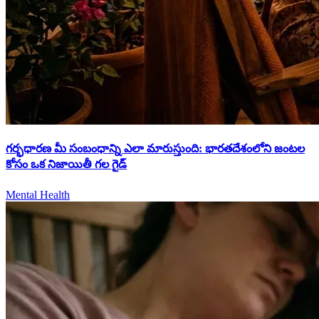
గర్భధారణ మీ సంబంధాన్ని ఎలా మారుస్తుంది: భారతదేశంలోని జంటల
కోసం ఒక నిజాయితీ గల గైడ్
Mental Health