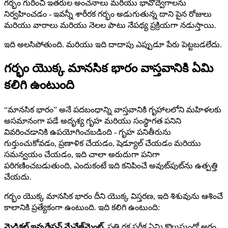
గర్భం గురించి ఇతరుల అంచనాలు మరియు భావోద్వేగాలను
నిర్వహించడం - ఇవన్నీ శారీరక గర్భం అడుగుతున్న దాని పైన రోజులు
మరియు వారాలు మరియు నెలల పాటు నేపథ్య ప్రక్రియగా నడుస్తాయి.
ఇది అలసిపోతుంది. మరియు ఇది దాదాపు ఎప్పుడూ పేరు పెట్టబడలేదు.
గర్భం యొక్క మానసిక భారం వాస్తవానికి ఏమి
కలిగి ఉంటుంది
“మానసిక భారం” అనే పదబంధాన్ని వాస్తవానికి గృహాలలోని మహిళలకు
అసమానంగా పడే అదృశ్య గృహ మరియు సంస్థాగత పనిని
వివరించడానికి ఉపయోగించబడింది - గృహ పనితీరును
గుర్తుంచుకోవడం, ప్రణాళిక చేయడం, షెడ్యూల్ చేయడం మరియు
సమన్వయం చేయడం, ఇది చాలా అరుదుగా పనిగా
పరిగణించబడుతుంది, ఎందుకంటే ఇది కనిపించే అవుట్‌పుట్‌ను ఉత్పత్తి
చేయదు.
గర్భం యొక్క మానసిక భారం దీని యొక్క విస్తరణ, ఇది శిశువును ఆశించే
కాలానికి ప్రత్యేకంగా ఉంటుంది. ఇది కలిగి ఉంటుంది:
మెడికల్ ఇన్ఫర్మేషన్ మేనేజ్‌మెంట్.
ప్రతి రక్త పరీక్ష ఏమి కొలుస్తుందో అర్థం