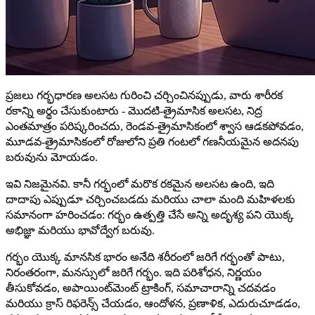
ప్రజలు గర్భధారణ అలసట గురించి చర్చించినప్పుడు, వారు శారీరక
రకాన్ని అర్థం చేసుకుంటారు - మొదటి-త్రైమాసిక అలసట, నిద్ర
ఎంతమాత్రం పరిష్కరించదు, రెండవ-త్రైమాసికంలో శ్వాస ఆడకపోవడం,
మూడవ-త్రైమాసికంలో రోజులోని ప్రతి గంటలో గణనీయమైన అదనపు
బరువును మోయడం.
ఇవి నిజమైనవి. కానీ గర్భంలో మరొక రకమైన అలసట ఉంది, ఇది
దాదాపు ఎప్పుడూ చర్చించబడదు మరియు చాలా మంది మహిళలకు
సమానంగా హరించడం: గర్భం ఉత్పత్తి చేసే అన్ని అదృశ్య పని యొక్క
అభిజ్ఞా మరియు భావోద్వేగ బరువు.
గర్భం యొక్క మానసిక భారం అనేది శరీరంలో జరిగే గర్భంతో పాటు,
నిరంతరంగా, మనస్సులో జరిగే గర్భం. ఇది పరిశోధన, నిర్ణయం
తీసుకోవడం, అపాయింట్‌మెంట్ ట్రాకింగ్, సమాచారాన్ని చదవడం
మరియు క్రాస్ రిఫరెన్స్ చేయడం, ఆందోళన, ప్రణాళిక, ఎదురుచూడడం,