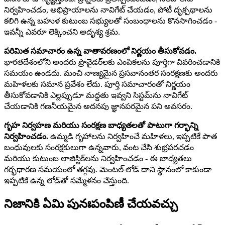
నిర్వహించడం, అభిప్రాయాలను నావిగేట్ చేయడం, పోటీ దృక్పథాలను
కలిగి ఉన్న బహుళ కుటుంబ సభ్యులతో సంబంధాలను కొనసాగించడం -
ఇవన్నీ ఎవరూ లెక్కించని అదృశ్య శ్రమ.
పరిమిత సమాచారం ఉన్న వాతావరణంలో నిర్ణయం తీసుకోవడం.
భారతదేశంలోని అందరు ప్రొవైడర్‌లకు ఎంపికలను పూర్తిగా వివరించడానికి
సమయం ఉండదు. మంచి నాణ్యమైన ప్రసవానంతర సంరక్షణకు అందరు
మహిళలకు సమాన ప్రవేశం లేదు. పూర్తి సమాచారంతో నిర్ణయం
తీసుకోవడానికి ఎల్లప్పుడూ మద్దతు ఇవ్వని సిస్టమ్‌ను నావిగేట్
చేయడానికి గణనీయమైన అదనపు జ్ఞానపరమైన పని అవసరం.
గృహ నిర్వహణ మరియు సంరక్షణ బాధ్యతలతో పాటుగా గర్భాన్ని
నిర్వహించడం.
ఉమ్మడి గృహాలను నిర్వహించే మహిళలు, ఇప్పటికే పాత
బంధువులకు సంరక్షకులుగా ఉన్నవారు, వంట చేసి శుభ్రపరచడం
మరియు కుటుంబ లాజిస్టిక్‌లను నిర్వహించడం - ఈ బాధ్యతలు
గర్భధారణ సమయంలో తగ్గవు. మెంటల్ లోడ్ దాని స్థానంలో కాకుండా
ఇప్పటికే ఉన్న లోడ్‌తో సమ్మేళనం చేస్తుంది.
నిజానికి ఏమి పునఃపంపిణీ చేయవచ్చు