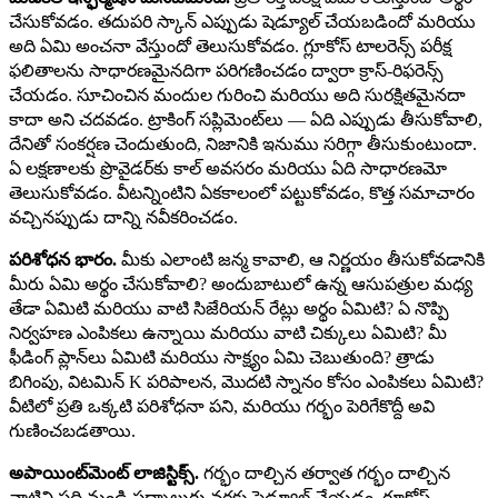
చేసుకోవడం. తదుపరి స్కాన్ ఎప్పుడు షెడ్యూల్ చేయబడిందో మరియు
అది ఏమి అంచనా వేస్తుందో తెలుసుకోవడం. గ్లూకోస్ టాలరెన్స్ పరీక్ష
ఫలితాలను సాధారణమైనదిగా పరిగణించడం ద్వారా క్రాస్-రిఫరెన్స్
చేయడం. సూచించిన మందుల గురించి మరియు అది సురక్షితమైనదా
కాదా అని చదవడం. ట్రాకింగ్ సప్లిమెంట్‌లు — ఏది ఎప్పుడు తీసుకోవాలి,
దేనితో సంకర్షణ చెందుతుంది, నిజానికి ఇనుము సరిగ్గా తీసుకుంటుందా.
ఏ లక్షణాలకు ప్రొవైడర్‌కు కాల్ అవసరం మరియు ఏది సాధారణమో
తెలుసుకోవడం. వీటన్నింటిని ఏకకాలంలో పట్టుకోవడం, కొత్త సమాచారం
వచ్చినప్పుడు దాన్ని నవీకరించడం.
పరిశోధన భారం.
మీకు ఎలాంటి జన్మ కావాలి, ఆ నిర్ణయం తీసుకోవడానికి
మీరు ఏమి అర్థం చేసుకోవాలి? అందుబాటులో ఉన్న ఆసుపత్రుల మధ్య
తేడా ఏమిటి మరియు వాటి సిజేరియన్ రేట్లు అర్థం ఏమిటి? ఏ నొప్పి
నిర్వహణ ఎంపికలు ఉన్నాయి మరియు వాటి చిక్కులు ఏమిటి? మీ
ఫీడింగ్ ప్లాన్‌లు ఏమిటి మరియు సాక్ష్యం ఏమి చెబుతుంది? త్రాడు
బిగింపు, విటమిన్ K పరిపాలన, మొదటి స్నానం కోసం ఎంపికలు ఏమిటి?
వీటిలో ప్రతి ఒక్కటి పరిశోధనా పని, మరియు గర్భం పెరిగేకొద్దీ అవి
గుణించబడతాయి.
అపాయింట్‌మెంట్ లాజిస్టిక్స్.
గర్భం దాల్చిన తర్వాత గర్భం దాల్చిన
వాటిని పది నుండి పద్నాలుగు వరకు షెడ్యూల్ చేయడం. గ్లూకోస్