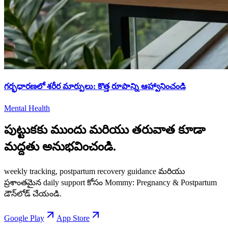
గర్భధారణలో శరీర మార్పులు: కొత్త రూపాన్ని ఆహ్వానించండి
Mental Health
పుట్టుకకు ముందు మరియు తరువాత కూడా
మద్దతు అనుభవించండి.
weekly tracking, postpartum recovery guidance మరియు
ప్రశాంతమైన daily support కోసం Mommy: Pregnancy & Postpartum
డౌన్‌లోడ్ చేయండి.
Google Play
App Store