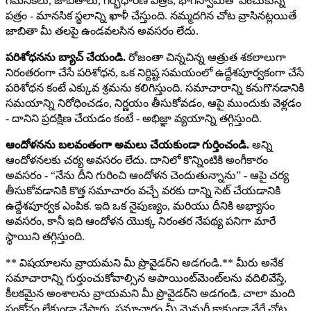
గమనికలు, జాబితాలు, గర్భధారణ పత్రిక, భాగస్వామితో పంచుకున్న
పత్రం - మానసిక స్థలాన్ని ఖాళీ చేస్తుంది. నమ్మదగిన చోట వ్రాసినట్లయితే
జాబితా మీ తలపై ఉండవలసిన అవసరం లేదు.
పరిశోధనను బ్యాచ్ చేయండి.
రోజంతా చిన్నచిన్న ఆత్రుత శకలాలుగా
నిరంతరంగా చేసే పరిశోధన, ఒక నిర్దిష్ట సమయంలో ఉద్దేశపూర్వకంగా చేసే
పరిశోధన కంటే ఎక్కువ శ్రమను కలిగిస్తుంది. సమాచారాన్ని కనుగొనడానికి
సమయాన్ని నిరోధించడం, నిర్ణయం తీసుకోవడం, ఆపై ముందుకు వెళ్లడం
- దానిని ప్రదక్షిణ చేయడం కంటే - అభిజ్ఞా వ్యయాన్ని తగ్గిస్తుంది.
ఆందోళనను బలవంతంగా అమలు చేయకుండా గుర్తించండి.
అన్ని
ఆందోళనలకు చర్య అవసరం లేదు. దానిలో కొన్నింటికి అంగీకారం
అవసరం - “నేను దీని గురించి ఆందోళన చెందుతున్నాను” - ఆపై చర్య
తీసుకోవడానికి కొత్త సమాచారం వచ్చే వరకు దాన్ని సెట్ చేయడానికి
ఉద్దేశపూర్వక ఎంపిక. ఇది ఒక నైపుణ్యం, మరియు దీనికి అభ్యాసం
అవసరం, కానీ ఇది ఆందోళన యొక్క నిరంతర నేపథ్య పనిగా మారే
స్థాయిని తగ్గిస్తుంది.
** విషయాలను వ్రాయమని మీ ప్రొవైడర్‌ని అడగండి.** మీరు అనేక
సమాచారాన్ని గుర్తుంచుకోవాల్సిన అపాయింట్‌మెంట్‌లను వదిలివేస్తే,
కీలకమైన అంశాలను వ్రాయమని మీ ప్రొవైడర్‌ని అడగండి. చాలా మంది
సంకోచం లేకుండా చేస్తారు. సమాచారం మీ మెమరీ కాకుండా వేరే చోట