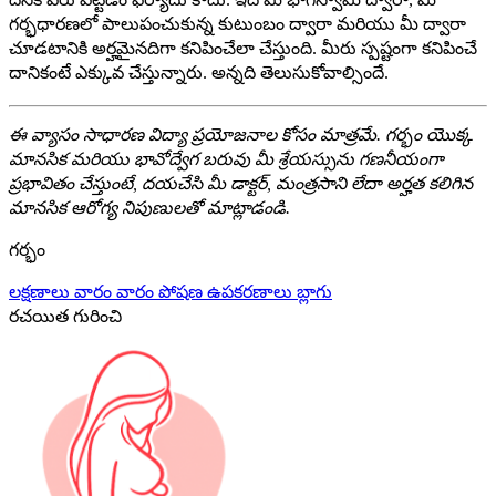
గర్భధారణలో పాలుపంచుకున్న కుటుంబం ద్వారా మరియు మీ ద్వారా
చూడటానికి అర్హమైనదిగా కనిపించేలా చేస్తుంది. మీరు స్పష్టంగా కనిపించే
దానికంటే ఎక్కువ చేస్తున్నారు. అన్నది తెలుసుకోవాల్సిందే.
ఈ వ్యాసం సాధారణ విద్యా ప్రయోజనాల కోసం మాత్రమే. గర్భం యొక్క
మానసిక మరియు భావోద్వేగ బరువు మీ శ్రేయస్సును గణనీయంగా
ప్రభావితం చేస్తుంటే, దయచేసి మీ డాక్టర్, మంత్రసాని లేదా అర్హత కలిగిన
మానసిక ఆరోగ్య నిపుణులతో మాట్లాడండి.
గర్భం
లక్షణాలు
వారం వారం
పోషణ
ఉపకరణాలు
బ్లాగు
రచయిత గురించి