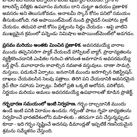
టాలరెన్స్ పరీక్షకు ఉపవాసం మరియు దాని చుట్టూ ఉదయం ప్రణాళిక
అవసరం అని తెలుసుకోవడం. అనాటమీ స్కాన్ కోసం పనిలో సమయం
తీసుకుంటోంది. గత అపాయింట్‌మెంట్ నుండి ప్రొవైడర్ సలహాను ట్రాక్
చేయడం. తదుపరి వాటి కోసం ప్రశ్నలను సిద్ధం చేయడం - ఆపై వాటిని
ముఖ్యమైన క్రమంలో పన్నెండు నిమిషాల అపాయింట్‌మెంట్‌లో అడగడం.
ప్రసవం మరియు అంతకు మించిన ప్రణాళిక.
అవసరమయ్యే వారాల
ముందు తప్పనిసరిగా ప్యాక్ చేయబడే హాస్పిటల్ బ్యాగ్. ప్రాధాన్యతలను
వ్యక్తీకరించడానికి ఎంపికల గురించి తగినంత అవగాహన అవసరమయ్యే
బర్త్ ప్లాన్. మూలాధారం కావాల్సిన నవజాత వస్తువులు. దాణా సామగ్రి,
దుస్తులు, పడుకునే ఏర్పాటు. జననానికి ముందు జరగాల్సిన రిజిస్ట్రేషన్.
దాఖలు చేయవలసిన సెలవు పత్రాలు. తిరిగి పని చేయడానికి అవసరమైన
క్రెచ్ లేదా సహాయ ఏర్పాట్లు. వీటిలో ప్రతి ఒక్కటి ఆలోచన, పరిశోధన,
నిర్ణయం మరియు అమలు అవసరమయ్యే ఉపభాగాలతో కూడిన ప్రాజెక్ట్.
గర్భధారణ సమయంలో ఇంటి నిర్వహణ.
గర్భం దాల్చడానికి ముందు
ఉండే ఇంటి పనికి విరామం ఉండదు. గర్భంతో పాటు గృహ బాధ్యతలను
నిర్వహించే భారతదేశంలోని మహిళలకు - తరచుగా పని చేస్తున్నప్పుడు
కూడా - ఇది గర్భం సృష్టించే అదనపు డిమాండ్లతో ఇప్పటికే గణనీయమైన
శ్రమను సమ్మేళనం చేస్తుంది.