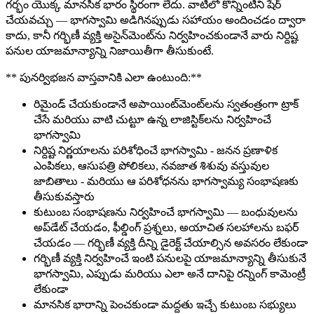
గర్భం యొక్క మానసిక భారం స్థిరంగా లేదు. వాటిలో కొన్నింటిని షేర్
చేయవచ్చు — భాగస్వామి అడిగినప్పుడు సహాయం అందించడం ద్వారా
కాదు, కానీ గర్భిణీ వ్యక్తి అసైన్‌మెంట్‌ను నిర్వహించకుండానే వారు నిర్దిష్ట
పనుల యాజమాన్యాన్ని నిజాయితీగా తీసుకుంటే.
** పునర్విభజన వాస్తవానికి ఎలా ఉంటుంది:**
రిమైండ్ చేయకుండానే అపాయింట్‌మెంట్‌లను స్వతంత్రంగా ట్రాక్
చేసే మరియు వాటి చుట్టూ ఉన్న లాజిస్టిక్‌లను నిర్వహించే
భాగస్వామి
నిర్దిష్ట నిర్ణయాలను పరిశోధించే భాగస్వామి - జనన ప్రణాళిక
ఎంపికలు, ఆసుపత్రి పోలికలు, నవజాత శిశువు వస్తువుల
జాబితాలు - మరియు ఆ పరిశోధనను భాగస్వామ్య సంభాషణకు
తీసుకువస్తారు
కుటుంబ సంభాషణను నిర్వహించే భాగస్వామి — బంధువులను
అప్‌డేట్ చేయడం, ఫీల్డింగ్ ప్రశ్నలు, అయాచిత సలహాలను బఫర్
చేయడం — గర్భిణీ వ్యక్తి దీన్ని డైరెక్ట్ చేయాల్సిన అవసరం లేకుండా
గర్భిణీ వ్యక్తి నిర్వహించే ఇంటి పనులపై యాజమాన్యాన్ని తీసుకునే
భాగస్వామి, ఎప్పుడు మరియు ఎలా అనే దానిపై రన్నింగ్ కామెంట్రీ
లేకుండా
మానసిక భారాన్ని పెంచకుండా మద్దతు ఇచ్చే కుటుంబ సభ్యులు