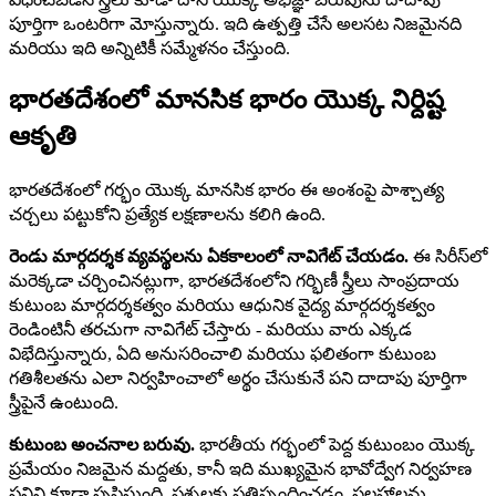
పూర్తిగా ఒంటరిగా మోస్తున్నారు. ఇది ఉత్పత్తి చేసే అలసట నిజమైనది
మరియు ఇది అన్నిటికీ సమ్మేళనం చేస్తుంది.
భారతదేశంలో మానసిక భారం యొక్క నిర్దిష్ట
ఆకృతి
భారతదేశంలో గర్భం యొక్క మానసిక భారం ఈ అంశంపై పాశ్చాత్య
చర్చలు పట్టుకోని ప్రత్యేక లక్షణాలను కలిగి ఉంది.
రెండు మార్గదర్శక వ్యవస్థలను ఏకకాలంలో నావిగేట్ చేయడం.
ఈ సిరీస్‌లో
మరెక్కడా చర్చించినట్లుగా, భారతదేశంలోని గర్భిణీ స్త్రీలు సాంప్రదాయ
కుటుంబ మార్గదర్శకత్వం మరియు ఆధునిక వైద్య మార్గదర్శకత్వం
రెండింటినీ తరచుగా నావిగేట్ చేస్తారు - మరియు వారు ఎక్కడ
విభేదిస్తున్నారు, ఏది అనుసరించాలి మరియు ఫలితంగా కుటుంబ
గతిశీలతను ఎలా నిర్వహించాలో అర్థం చేసుకునే పని దాదాపు పూర్తిగా
స్త్రీపైనే ఉంటుంది.
కుటుంబ అంచనాల బరువు.
భారతీయ గర్భంలో పెద్ద కుటుంబం యొక్క
ప్రమేయం నిజమైన మద్దతు, కానీ ఇది ముఖ్యమైన భావోద్వేగ నిర్వహణ
పనిని కూడా సృష్టిస్తుంది. ప్రశ్నలకు ప్రతిస్పందించడం, సలహాలను