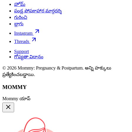
హోమ్
పండ్ల పోషకాహార మార్గదర్శి
గురించి
బ్లాగు
Instagram
Threads
Support
గోప్యతా విధానం
© 2026 Mommy: Pregnancy & Postpartum. అన్ని హక్కులు
ప్రత్యేకించబడ్డాయి.
MOMMY
Mommy యాప్