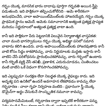
గర్భం యొక్క మానసిక భారం దాదాపు పూర్తిగా గర్భవతి అయిన స్త్రీపై
పడుతుంది. ఇది పాక్షికంగా తప్పించుకోలేనిది - ఆమె శారీరకంగా
అనుభవించేది, చాలా అపాయింట్‌మెంట్‌లకు హాజరయ్యేది, గర్భం యొక్క
ప్రాథమిక స్థానం ఆమెదే. ఆమెకు సమాచారానికి అత్యంత ప్రత్యక్ష ప్రాప్యత
మరియు నిర్ణయాలలో అత్యంత ప్రత్యక్ష వాటా ఉంది.
కానీ ఇది పాక్షికంగా పేరు పెట్టడానికి విలువైన నిర్మాణాత్మక వాస్తవికత:
చాలా మంది భాగస్వాములు గర్భం యొక్క అభిజ్ఞా పనిలో సమాన
వాటాను కలిగి ఉండరు. వారు అపాయింట్‌మెంట్‌లకు హాజరవుతారు కానీ
వాటి కోసం సిద్ధం కాకపోవచ్చు. వారు నిర్ణయాలకు మద్దతు ఇస్తారు కానీ
వాటిని చేసే పరిశోధనను ప్రారంభించకపోవచ్చు. వారు గర్భంలో ఉంటారు
కానీ గర్భిణీ వ్యక్తి చేసే తనిఖీ, ప్రణాళిక, ఎదురుచూడడం, చింతించటం
వంటి వాటిని ఒకే విధంగా కొనసాగించకపోవచ్చు.
ఇది ఎల్లప్పుడూ సంరక్షణ లేదా నిబద్ధత యొక్క వైఫల్యం కాదు. ఇది
అదృశ్య పని ఉనికిలో ఉందనే అవగాహన లేకపోవడం కావచ్చు లేదా
గర్భధారణ - చాలా గృహ నిర్వహణ వంటిది - ప్రధానంగా స్త్రీ యొక్క
డొమైన్‌గా అర్థం చేసుకునే సాంస్కృతిక నమూనా కావచ్చు.
పర్యవసానమేమిటంటే, గర్భధారణ ద్వారా ఇప్పటికే శారీరకంగా పన్ను
విధించబడిన స్త్రీలు కూడా దాని యొక్క అభిజ్ఞా బరువును దాదాపు