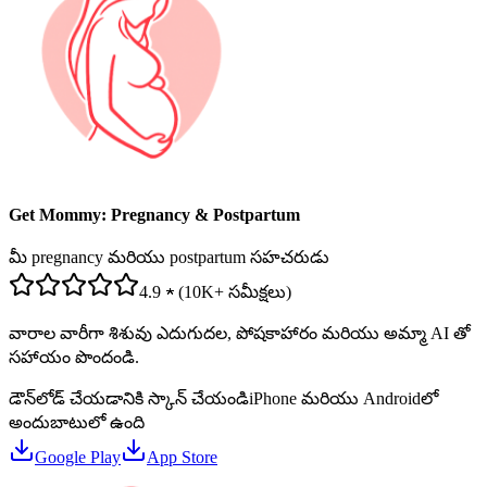
Get Mommy: Pregnancy & Postpartum
మీ pregnancy మరియు postpartum సహచరుడు
4.9 ★ (10K+ సమీక్షలు)
వారాల వారీగా శిశువు ఎదుగుదల, పోషకాహారం మరియు అమ్మా AI తో
సహాయం పొందండి.
డౌన్‌లోడ్ చేయడానికి స్కాన్ చేయండి
iPhone మరియు Androidలో
అందుబాటులో ఉంది
Google Play
App Store