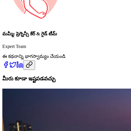
మమ్మీ: ప్రెగ్నెన్సీ కేర్ & గైడ్ టీమ్
Expert Team
ఈ కథనాన్ని భాగస్వామ్యం చేయండి
మీరు కూడా ఇష్టపడవచ్చు