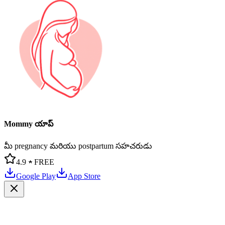
Mommy యాప్
మీ pregnancy మరియు postpartum సహచరుడు
4.9 ★
FREE
Google Play
App Store