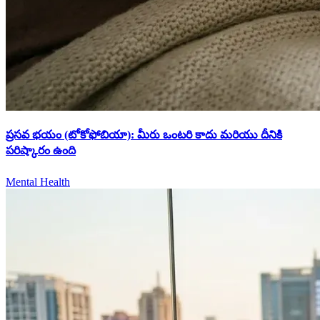
ప్రసవ భయం (టోకోఫోబియా): మీరు ఒంటరి కాదు మరియు దీనికి
పరిష్కారం ఉంది
Mental Health