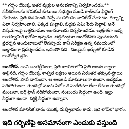
** గర్భం యొక్క ఇతర వ్యక్తుల అనుభవాన్ని నిర్వహించడం.**
నవీకరణలను కోరుకునే కుటుంబ సభ్యుల నుండి కాల్‌లను ఫీల్డింగ్
చేయడం. ప్రతి దిశ నుండి వచ్చే సలహాలను నావిగేట్ చేయడం. గర్భాన్ని
ఎలా నిర్వహించాలి, ఎక్కడ పుట్టాలి, బిడ్డకు ఏమి పేరు పెట్టాలి అనే
విషయాలపై అత్తమామల అంచనాలను నిర్వహించడం. ఆత్రుతగా ఉన్న
భాగస్వామికి భరోసా ఇవ్వడం. తల్లిదండ్రుల ఆందోళనకు పూనుకుంది.
ప్రదర్శన అందుబాటులో లేనప్పుడు కానీ నిరీక్షణ ఉన్న సమయంలో
ఉల్లాసంగా ప్రదర్శించడం. ఇదంతా పని - నిజమైన ఖర్చుతో కూడిన
భావోద్వేగ శ్రమ.
ఆందోళన.
దాని అంతర్లీనంగా, ప్రతి జాబితాలోని ప్రతి అంశం ద్వారా
అల్లినది, గర్భం యొక్క శాశ్వత లక్షణం అయిన నిరంతర తక్కువ-స్థాయి
ఆందోళన. పాప బాగుందా. ఆ అలజడి మామూలుగా ఉందా. ఉద్యమం
సరిపోతుందా. గుండెల్లో మంట ఏదో ఒక సంకేతమా లేదా కేవలం గుండెల్లో
మంటలా. బర్త్ ప్లాన్ సరిపోతుందా. సంబంధం సిద్ధంగా ఉంది. ఇల్లు
సిద్ధంగా ఉందా. వ్యక్తి సిద్ధంగా ఉన్నారా.
ఆందోళన మానసిక భారం యొక్క దుష్ప్రభావం కాదు. ఇది లోడ్‌లో భాగం.
ఇది గర్భిణిపై అసమానంగా ఎందుకు వస్తుంది