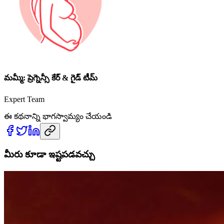
మమ్మీ: ప్రెగ్నెన్సీ కేర్ & గైడ్ టీమ్
Expert Team
ఈ కథనాన్ని భాగస్వామ్యం చేయండి
మీరు కూడా ఇష్టపడవచ్చు