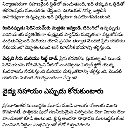
నిర్మాణపరంగా సహజమైన స్థితిలో ఉంచుతుంది, ఇది తక్కువ ఒత్తిడితో
తరలింపును సులభతరం చేస్తుంది. పెరినియల్ నొప్పి ఒత్తిడికి
అసౌకర్యంగా ఉన్నప్పుడు ఇది ప్రత్యేకంగా ఉపయోగపడుతుంది.
కిందినప్పుడు పెరినియమ్‌కు మద్దతు ఇవ్వండి.
బేరింగ్‌లో ఉన్నప్పుడు
పెరినియంకు వ్యతిరేకంగా శుభ్రమైన ప్యాడ్‌ను సున్నితంగా పట్టుకోవడం
మద్దతునిస్తుంది మరియు యోని ప్రసవం తర్వాత మొదటి ప్రేగు కదలికల
సమయంలో దెబ్బతింటుంది అనే మానసిక భయాన్ని తగ్గిస్తుంది.
వెచ్చని నీరు మరియు సిట్జ్ బాత్.
ప్రేగు కదలికను ప్రయత్నించే ముందు
పెరినియంను గోరువెచ్చని నీటిలో నానబెట్టడం పెల్విక్ ఫ్లోర్ యొక్క
కండరాలను సడలిస్తుంది మరియు దుస్సంకోచాన్ని తగ్గిస్తుంది, మొదటి
కదలికను మరింత సౌకర్యవంతంగా చేస్తుంది.
వైద్య సహాయం ఎప్పుడు కోరుకుంటారు
ప్రసవానంతర మలబద్ధకం మూడు నుండి నాలుగు రోజులకు మించి
కొనసాగితే, పొత్తికడుపులో గణనీయమైన విస్ఫోటనం లేదా వికారం లేదా
వాంతులతో కూడి ఉంటుంది. క్లుప్త అంచనా సాధారణ మలబద్ధకం కంటే
మించినది ఏదైనా సంభవిస్తుందో లేదో గుర్తించగలదు.