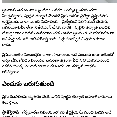
ప్రసవానంతర అంశాలన్నింటిలో, ఎవరూ మిమ్మల్ని తగినంతగా
హెచ్చరిస్తారు, పుట్టిన తర్వాత మొదటి ప్రేగు కదలిక ప్రత్యేక ప్రస్తావనకు
అర్హమైనది. చాలా మంది మహిళలకు - ప్రత్యేకించి పెరినియల్ టియర్,
ఎపిసియోటమీ లేదా సిజేరియన్ చేసిన వారికి - పుట్టిన తర్వాత మొదటి
రోజుల్లో టాయిలెట్‌ను ఉపయోగించడం అనేది ప్రసవం కంటే భయానకంగా
అనిపిస్తుంది. ఇది అతిశయోక్తి కాదు, సిగ్గుపడాల్సిన విషయం కూడా
కాదు.
ప్రసవానంతర మలబద్ధకం చాలా సాధారణం. ఇది ఎందుకు జరుగుతుందో
అర్థం చేసుకోవడం మరియు ఆచరణాత్మకంగా ఏది సహాయపడుతుంది,
రికవరీ యొక్క మొదటి రోజులు గణనీయంగా తక్కువ బాధను
కలిగిస్తాయి.
ఎందుకు జరుగుతుంది
ప్రేగు కదలికలను కష్టతరం చేయడానికి పుట్టిన తర్వాత బహుళ కారకాలు
కలుస్తాయి.
ప్రొజెస్టెరాన్
- గర్భధారణ సమయంలో మీ జీర్ణక్రియను మందగించిన అదే