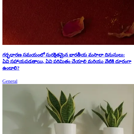
గర్భధారణ సమయంలో సురక్షితమైన భారతీయ మసాలా దినుసులు:
ఏవి సహాయపడతాయి, ఏవి పరిమితం చేయాలి మరియు వేటికి దూరంగా
ఉండాలి?
General