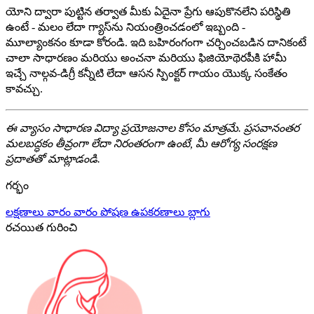
యోని ద్వారా పుట్టిన తర్వాత మీకు ఏదైనా ప్రేగు ఆపుకొనలేని పరిస్థితి
ఉంటే - మలం లేదా గ్యాస్‌ను నియంత్రించడంలో ఇబ్బంది -
మూల్యాంకనం కూడా కోరండి. ఇది బహిరంగంగా చర్చించబడిన దానికంటే
చాలా సాధారణం మరియు అంచనా మరియు ఫిజియోథెరపీకి హామీ
ఇచ్చే నాల్గవ-డిగ్రీ కన్నీటి లేదా ఆసన స్పింక్టర్ గాయం యొక్క సంకేతం
కావచ్చు.
ఈ వ్యాసం సాధారణ విద్యా ప్రయోజనాల కోసం మాత్రమే. ప్రసవానంతర
మలబద్ధకం తీవ్రంగా లేదా నిరంతరంగా ఉంటే, మీ ఆరోగ్య సంరక్షణ
ప్రదాతతో మాట్లాడండి.
గర్భం
లక్షణాలు
వారం వారం
పోషణ
ఉపకరణాలు
బ్లాగు
రచయిత గురించి