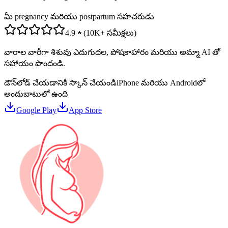
మీ pregnancy మరియు postpartum సహచరుడు
4.9 ★ (10K+ సమీక్షలు)
వారాల వారీగా శిశువు ఎదుగుదల, పోషకాహారం మరియు అమ్మా AI తో
సహాయం పొందండి.
డౌన్‌లోడ్ చేయడానికి స్కాన్ చేయండి
iPhone మరియు Androidలో
అందుబాటులో ఉంది
Google Play
App Store