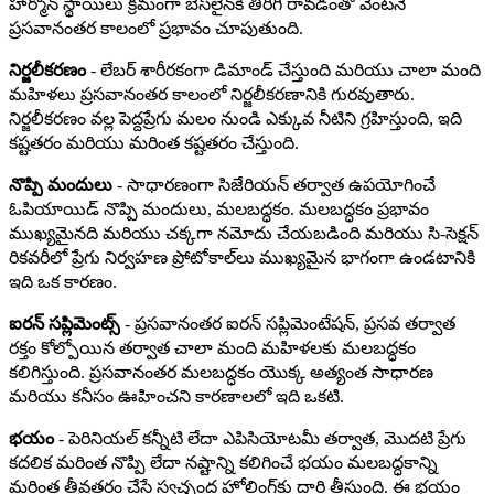
హార్మోన్ స్థాయిలు క్రమంగా బేస్‌లైన్‌కి తిరిగి రావడంతో వెంటనే
ప్రసవానంతర కాలంలో ప్రభావం చూపుతుంది.
నిర్జలీకరణం
- లేబర్ శారీరకంగా డిమాండ్ చేస్తుంది మరియు చాలా మంది
మహిళలు ప్రసవానంతర కాలంలో నిర్జలీకరణానికి గురవుతారు.
నిర్జలీకరణం వల్ల పెద్దప్రేగు మలం నుండి ఎక్కువ నీటిని గ్రహిస్తుంది, ఇది
కష్టతరం మరియు మరింత కష్టతరం చేస్తుంది.
నొప్పి మందులు
- సాధారణంగా సిజేరియన్ తర్వాత ఉపయోగించే
ఓపియాయిడ్ నొప్పి మందులు, మలబద్ధకం. మలబద్ధకం ప్రభావం
ముఖ్యమైనది మరియు చక్కగా నమోదు చేయబడింది మరియు సి-సెక్షన్
రికవరీలో ప్రేగు నిర్వహణ ప్రోటోకాల్‌లు ముఖ్యమైన భాగంగా ఉండటానికి
ఇది ఒక కారణం.
ఐరన్ సప్లిమెంట్స్
- ప్రసవానంతర ఐరన్ సప్లిమెంటేషన్, ప్రసవ తర్వాత
రక్తం కోల్పోయిన తర్వాత చాలా మంది మహిళలకు మలబద్ధకం
కలిగిస్తుంది. ప్రసవానంతర మలబద్ధకం యొక్క అత్యంత సాధారణ
మరియు కనీసం ఊహించని కారణాలలో ఇది ఒకటి.
భయం
- పెరినియల్ కన్నీటి లేదా ఎపిసియోటమీ తర్వాత, మొదటి ప్రేగు
కదలిక మరింత నొప్పి లేదా నష్టాన్ని కలిగించే భయం మలబద్ధకాన్ని
మరింత తీవ్రతరం చేసే స్వచ్ఛంద హోల్డింగ్‌కు దారి తీస్తుంది. ఈ భయం