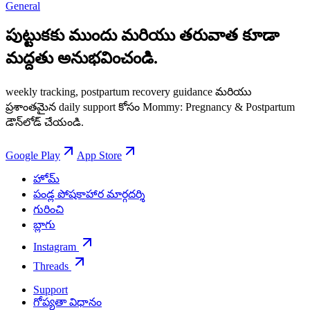
General
పుట్టుకకు ముందు మరియు తరువాత కూడా
మద్దతు అనుభవించండి.
weekly tracking, postpartum recovery guidance మరియు
ప్రశాంతమైన daily support కోసం Mommy: Pregnancy & Postpartum
డౌన్‌లోడ్ చేయండి.
Google Play
App Store
హోమ్
పండ్ల పోషకాహార మార్గదర్శి
గురించి
బ్లాగు
Instagram
Threads
Support
గోప్యతా విధానం