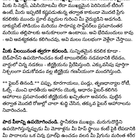
మీకు సి-సెక్షన్, ఎపిసియోటమీ లేదా ముఖ్యమైన పెరినియల్ టీరింగ్
ఉంటే, మీరు ఇప్పటికే కష్టపడుతున్న తర్వాత కాకుండా మొదటి ప్రేగు
కదలికకు ముందు స్టూల్ మృదుల గురించి మీ వైద్యుడిని అడగండి.
డాక్యుసేట్ సోడియం మరియు సారూప్య సాఫ్ట్‌నర్‌లు ప్రసవానంతర
మరియు తల్లిపాలకు అనుకూలంగా ఉంటాయి. అవి భేదిమందులు కావు
- అవి ఆవశ్యకతను కలిగించవు, అవి మలం సులభంగా వెళ్లేలా చేస్తాయి.
మీకు వీలయినంత త్వరగా కదలండి.
సున్నితమైన కదలిక కూడా -
బెడ్‌పాన్‌ని ఉపయోగించడం కంటే టాయిలెట్‌కు నడవడానికి లేవడం,
వార్డులో చిన్న నడకలు - జీర్ణక్రియను ప్రేరేపిస్తుంది. ఎక్కువసేపు పూర్తిగా
నిశ్చలంగా పడుకోవడం వల్ల జీర్ణక్రియ గణనీయంగా మందగిస్తుంది.
** ఫైబర్ తినండి.** పప్పు, కూరగాయలు, పండ్లు, తృణధాన్యాల రోటీ,
ఓట్స్ - మంచి భారతీయ ఆహారం యొక్క ఆధారం ఫైబర్-కలిగిన
ఆహారాలు ప్రసవానంతర జీర్ణక్రియకు ఖచ్చితంగా అవసరం. పుట్టిన
తర్వాత మొదటి రోజుల్లో చాలా శుద్ధి చేసిన, తక్కువ ఫైబర్ ఆహారాలను
నివారించండి.
పాద పీఠాన్ని ఉపయోగించండి.
స్థానీకరణ ముఖ్యం. మరుగుదొడ్డిని
ఉపయోగిస్తున్నప్పుడు మీ మోకాళ్లను మీ హిప్ స్థాయి కంటే పైకి లేపడానికి
మీ పాదాలను ఒక చిన్న స్టూల్‌పై ఉంచడం వలన మీ ప్రేగును మరింత శరీర