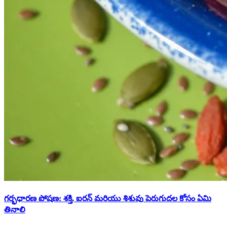
గర్భధారణ పోషణ: శక్తి, ఐరన్ మరియు శిశువు పెరుగుదల కోసం ఏమి
తినాలి