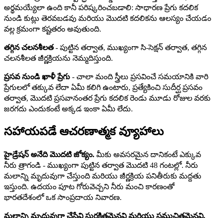
అర్థమయ్యేలా ఉంది కానీ పరిష్కరించబడాలి: సాధారణ ప్రేగు కదలిక
నుండి కుట్లు తెరవబడవు మరియు మొదటి కదలికను ఆలస్యం చేయడం
వల్ల క్రమంగా కష్టతరం అవుతుంది.
తగ్గిన చలనశీలత
- పుట్టిన తర్వాత, ముఖ్యంగా సి-సెక్షన్ తర్వాత, తగ్గిన
చలనశీలత జీర్ణక్రియను నెమ్మదిస్తుంది.
ప్రసవ నుండి ఖాళీ ప్రేగు
- చాలా మంది స్త్రీలు ప్రసవించే సమయానికి వారి
ప్రేగులలో తక్కువ లేదా ఏమీ కలిగి ఉంటారు, ప్రత్యేకించి సుదీర్ఘ ప్రసవం
తర్వాత, మొదటి ప్రసవానంతర ప్రేగు కదలిక రెండు మూడు రోజుల వరకు
జరగదు ఎందుకంటే అక్కడ ఇంకా ఏమీ లేదు.
సహాయపడే ఆచరణాత్మక వ్యూహాలు
హైడ్రేషన్ అనేది మొదటి జోక్యం.
మీకు అవసరమైన దానికంటే ఎక్కువ
నీరు త్రాగండి - ముఖ్యంగా పుట్టిన తర్వాత మొదటి 48 గంటల్లో. నీరు
మలాన్ని మృదువుగా చేస్తుంది మరియు జీర్ణక్రియ పనితీరుకు మద్దతు
ఇస్తుంది. ఉదయం పూట గోరువెచ్చని నీరు మంచి కారణంతో
భారతదేశంలో ఒక సాంప్రదాయ నివారణ.
మలాన్ని మృదువుగా చేసేవి సురక్షితమైనవి మరియు సముచితమైనవి.