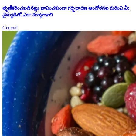
తృణీకరించబడినట్లు భావించకుండా గర్భధారణ ఆందోళనల గురించి మీ
వైద్యుడితో ఎలా మాట్లాడాలి
General