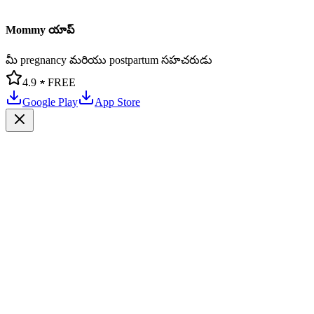
Mommy యాప్
మీ pregnancy మరియు postpartum సహచరుడు
4.9 ★
FREE
Google Play
App Store