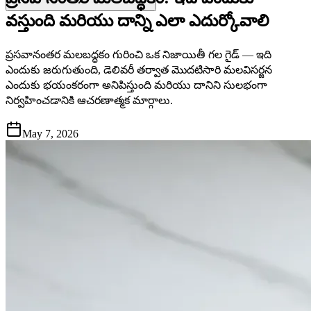
వస్తుంది మరియు దాన్ని ఎలా ఎదుర్కోవాలి
ప్రసవానంతర మలబద్ధకం గురించి ఒక నిజాయితీ గల గైడ్ — ఇది
ఎందుకు జరుగుతుంది, డెలివరీ తర్వాత మొదటిసారి మలవిసర్జన
ఎందుకు భయంకరంగా అనిపిస్తుంది మరియు దానిని సులభంగా
నిర్వహించడానికి ఆచరణాత్మక మార్గాలు.
May 7, 2026