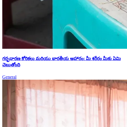
గర్భధారణ కోరికలు మరియు భారతీయ ఆహారం: మీ శరీరం మీకు ఏమి
చెబుతోంది
General