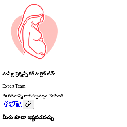
మమ్మీ: ప్రెగ్నెన్సీ కేర్ & గైడ్ టీమ్
Expert Team
ఈ కథనాన్ని భాగస్వామ్యం చేయండి
మీరు కూడా ఇష్టపడవచ్చు