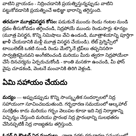
వాటిని వ్రాయడం - నిద్రించడానికి ప్రయత్నిస్తున్నప్పుడు వాటిని
పట్టుకోవడానికి ప్రయత్నించే అభిజ్ఞా భారాన్ని తగ్గిస్తుంది.
తరచుగా మూత్రవిసర్జన కోసం:
పడుకునే ముందు రెండు గంటల నుండి
ద్రవం తీసుకోవడం తగ్గించండి, నిద్రపోయే ముందు రెండుసార్లు శూన్యం
(మూత్ర విసర్జన, కొన్ని నిమిషాలు వేచి ఉండండి, మూత్రాశయాన్ని పూర్తిగా
ఖాళీ చేయడానికి మళ్లీ మూత్ర విసర్జన చేయండి). లేట్ ప్రెగ్నెన్సీలో
టాయిలెట్‌కి ఒకటి నుండి రెండు మేల్కొనే ట్రిప్‌లు తప్పనిసరిగా
సార్వత్రికమైనవని అంగీకరించండి మరియు మీరు త్వరగా నిద్రపోయేలా
చేసే దినచర్యను ఏర్పరుచుకోండి - కాంతి మసకగా ఉంచండి, మీ ఫోన్
వైపు చూడకండి, వెంటనే మంచానికి తిరిగి వెళ్లండి.
ఏమి సహాయం చేయదు
మద్యం
— అప్పుడప్పుడు కొన్ని సాంస్కృతిక సందర్భాలలో నిద్ర
సహాయంగా సూచించబడుతుంది. గర్భధారణ సమయంలో ఆల్కహాల్
సురక్షితం కాదు మరియు గర్భం వెలుపల కూడా ఇది నిద్ర నిర్మాణాన్ని
విచ్ఛిన్నం చేస్తుంది మరియు ప్రారంభ నిద్ర ప్రారంభాన్ని సులభతరం
చేసినప్పటికీ నిద్ర నాణ్యతను తగ్గిస్తుంది.
ఓవర్-ది-కౌంటర్ నిద్ర మందులు
- చాలా వరకు గర్భధారణ సమయంలో