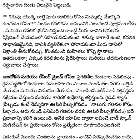
గర్భధారణ దిండు విలువైన పెట్టుబడి.
** శిశువు యొక్క రాత్రిపూట కదలికల కోసం మిమ్మల్ని మేల్కొని
ఉంచడం కోసం:** పిండం కదలికను ఆపడానికి ఎటువంటి వ్యూహం లేదు
- మరియు కదలిక భరోసానిస్తుంది కాబట్టి మీరు దానిని కోరుకోరు.
రీఫ్రేమింగ్ చేయడంలో సహాయపడుతుంది: శిశువు బాగానే ఉంది, కదలిక
సాధారణమైనది, దానికి వ్యతిరేకంగా పోరాడకుండా మీరు దానిలో
విశ్రాంతి తీసుకోవచ్చు. కొంతమంది మహిళలు కొన్ని స్థానాలు
ఇతరులకన్నా ఎక్కువ కదలికలను ప్రేరేపిస్తాయి మరియు తదనుగుణంగా
సర్దుబాటు చేస్తాయి.
ఆందోళన మరియు రేసింగ్ మైండ్ కోసం:
ప్రగతిశీల కండరాల సడలింపు -
క్రమపద్ధతిలో కండరాల సమూహాలను పాదాల నుండి తల వరకు ఒత్తిడి
చేయడం మరియు విడుదల చేయడం - పారాసింపథెటిక్ నాడీ వ్యవస్థను
సక్రియం చేస్తుంది మరియు శారీరక ఉద్రేకాన్ని తగ్గిస్తుంది. గైడెడ్ శ్వాస
(పీల్చడం కంటే నెమ్మదిగా ఊపిరి పీల్చుకోవడం - నాలుగు గణనల కోసం
పీల్చడం, ఆరు నుండి ఎనిమిది గణనల వరకు ఊపిరి పీల్చుకోవడం) ఇదే
ప్రభావాన్ని కలిగి ఉంటుంది. అనేక యాప్‌ల ద్వారా లభించే బాడీ స్కాన్
మెడిటేషన్ ఈ ప్రయోజనం కోసం ప్రత్యేకంగా రూపొందించబడింది.
పడుకునే ముందు చింతలను వ్రాయడం - వాటిని పరిష్కరించడం కాదు,