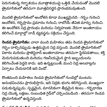
పెరుగుతున్న గర్భాశయం మూత్రాశయంపై ఒత్తిడి చేయడంతో మొదటి
త్రైమాసికంలో తరచుగా మూత్రవిసర్జన ప్రారంభమవుతుంది.
మొదటి త్రైమాసికంలో ఆందోళన కూడా ముఖ్యమైనది - గర్భం గురించి
ఆందోళన, గర్భస్రావం ప్రమాదం గురించి, రాబోయే జీవిత మార్పు గురించి.
ఈ ఆందోళన నిద్ర ప్రారంభం మరియు నిర్వహణకు నేరుగా అంతరాయం
కలిగించే మార్గాల్లో నాడీ వ్యవస్థను సక్రియం చేస్తుంది.
రెండవ త్రైమాసికం:
చాలా మంది మహిళలు తమ రెండవ త్రైమాసికంలో
గర్భం దాల్చినప్పుడు ఉత్తమమైన నిద్ర వస్తుంది. మొదటి త్రైమాసికంలో
వికారం మరియు ప్రొజెస్టెరాన్ అంతరాయాలు తరచుగా స్థిరపడతాయి, శక్తి
మెరుగుపడుతుంది మరియు గణనీయమైన స్థాన ఇబ్బందులను
కలిగించేంత పెద్దది కాదు. ఇది ఉన్నట్లయితే, మంచి నిద్ర అలవాట్లను
ఏర్పాటు చేయడానికి ఇది విండో.
కొంతమంది మహిళలు రెండవ త్రైమాసికంలో గుండెల్లో మంటను
అనుభవించడం ప్రారంభిస్తారు, ఇది నిద్రకు భంగం కలిగిస్తుంది, ముఖ్యంగా
పడుకున్నప్పుడు. స్పష్టమైన, మానసికంగా తీవ్రమైన కలలు - గర్భధారణ
నిద్ర యొక్క లక్షణం, సంబంధిత గైడ్‌లో చర్చించబడింది - తరచుగా రెండవ
త్రైమాసికంలో ఉద్భవిస్తుంది.