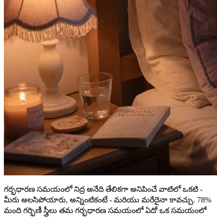
గర్భధారణ సమయంలో నిద్ర అనేది తేలికగా అనిపించే వాటిలో ఒకటి -
మీరు అలసిపోయారు, అన్నింటికంటే - మరియు మరేదైనా కావచ్చు. 78%
మంది గర్భిణీ స్త్రీలు తమ గర్భధారణ సమయంలో ఏదో ఒక సమయంలో