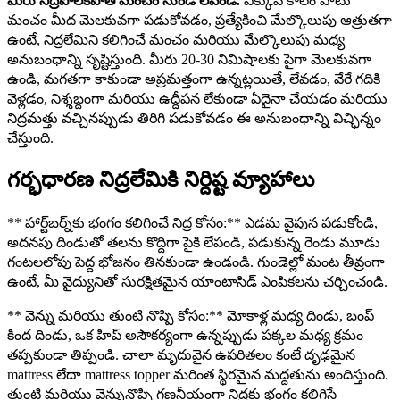
మీరు నిద్రపోలేకపోతే మంచం నుండి లేవండి.
ఎక్కువ కాలం పాటు
మంచం మీద మెలకువగా పడుకోవడం, ప్రత్యేకించి మేల్కొలుపు ఆత్రుతగా
ఉంటే, నిద్రలేమిని కలిగించే మంచం మరియు మేల్కొలుపు మధ్య
అనుబంధాన్ని సృష్టిస్తుంది. మీరు 20-30 నిమిషాలకు పైగా మెలకువగా
ఉండి, మగతగా కాకుండా అప్రమత్తంగా ఉన్నట్లయితే, లేవడం, వేరే గదికి
వెళ్లడం, నిశ్శబ్దంగా మరియు ఉద్దీపన లేకుండా ఏదైనా చేయడం మరియు
నిద్రమత్తు వచ్చినప్పుడు తిరిగి పడుకోవడం ఈ అనుబంధాన్ని విచ్ఛిన్నం
చేస్తుంది.
గర్భధారణ నిద్రలేమికి నిర్దిష్ట వ్యూహాలు
** హార్ట్‌బర్న్‌కు భంగం కలిగించే నిద్ర కోసం:** ఎడమ వైపున పడుకోండి,
అదనపు దిండుతో తలను కొద్దిగా పైకి లేపండి, పడుకున్న రెండు మూడు
గంటలలోపు పెద్ద భోజనం తినకుండా ఉండండి. గుండెల్లో మంట తీవ్రంగా
ఉంటే, మీ వైద్యునితో సురక్షితమైన యాంటాసిడ్ ఎంపికలను చర్చించండి.
** వెన్ను మరియు తుంటి నొప్పి కోసం:** మోకాళ్ల మధ్య దిండు, బంప్
కింద దిండు, ఒక హిప్ అసౌకర్యంగా ఉన్నప్పుడు పక్కల మధ్య క్రమం
తప్పకుండా తిప్పండి. చాలా మృదువైన ఉపరితలం కంటే దృఢమైన
mattress లేదా mattress topper మరింత స్థిరమైన మద్దతును అందిస్తుంది.
తుంటి మరియు వెన్నునొప్పి గణనీయంగా నిద్రకు భంగం కలిగిస్తే