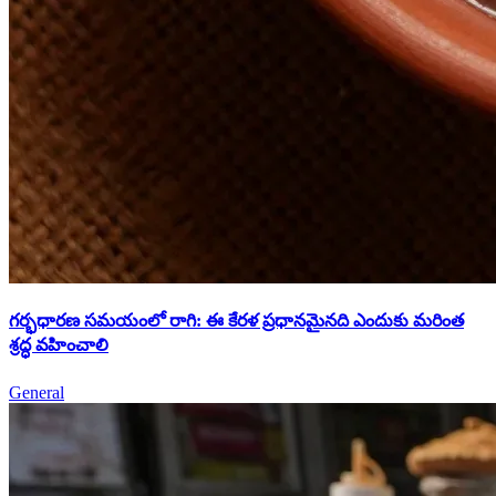
గర్భధారణ సమయంలో రాగి: ఈ కేరళ ప్రధానమైనది ఎందుకు మరింత
శ్రద్ధ వహించాలి
General