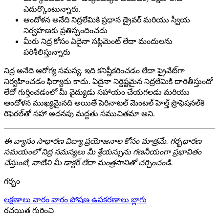
ఎదుర్కొంటున్నారు.
ఆందోళన అనేది నిద్రలేమికి ప్రధాన డ్రైవర్ మరియు స్వీయ
నిర్వహణకు ప్రతిస్పందించదు
మీరు నిద్ర కోసం ఏదైనా సప్లిమెంట్ లేదా మందులను
పరిశీలిస్తున్నారు
నిద్ర అనేది ఆరోగ్య సమస్య. ఇది కనిష్టీకరించడం లేదా ప్రైవేట్‌గా
నిర్వహించడం ఫిర్యాదు కాదు. ఏదైనా నిర్దిష్టమైన నిద్రలేమికి దారితీస్తుందో
లేదో గుర్తించడంలో మీ వైద్యుడు సహాయం చేయగలడు మరియు
ఆందోళన ముఖ్యమైనది అయితే పెరినాటల్ మెంటల్ హెల్త్ ప్రొఫెషనల్‌కి
రిఫెరల్‌తో సహా అదనపు మద్దతు సముచితమా అని.
ఈ వ్యాసం సాధారణ విద్యా ప్రయోజనాల కోసం మాత్రమే. గర్భధారణ
సమయంలో నిద్ర సమస్యలు మీ శ్రేయస్సును గణనీయంగా ప్రభావితం
చేస్తుంటే, వాటిని మీ డాక్టర్ లేదా మంత్రసానితో చర్చించండి.
గర్భం
లక్షణాలు
వారం వారం
పోషణ
ఉపకరణాలు
బ్లాగు
రచయిత గురించి