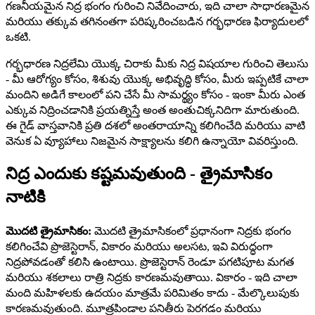
గణనీయమైన నిద్ర భంగం గురించి నివేదించారు, ఇది చాలా సాధారణమైన
మరియు తక్కువ తగినంతగా పరిష్కరించబడిన గర్భధారణ ఫిర్యాదులలో
ఒకటి.
గర్భధారణ నిద్రలేమి యొక్క చిరాకు మీకు నిద్ర విషయాల గురించి తెలుసు
- మీ ఆరోగ్యం కోసం, శిశువు యొక్క అభివృద్ధి కోసం, మీరు ఇప్పటికే చాలా
మందిని అడిగే కాలంలో పని చేసే మీ సామర్థ్యం కోసం - ఇంకా మీరు ఎంత
ఎక్కువ నిద్రించడానికి ప్రయత్నిస్తే అంత అంతుచిక్కనిదిగా మారుతుంది.
ఈ గైడ్ వాస్తవానికి ప్రతి దశలో అంతరాయాన్ని కలిగించేది మరియు వాటి
వెనుక ఏ వ్యూహాలు నిజమైన సాక్ష్యాలను కలిగి ఉన్నాయో వివరిస్తుంది.
నిద్ర ఎందుకు కష్టమవుతుంది - త్రైమాసికం
నాటికి
మొదటి త్రైమాసికం:
మొదటి త్రైమాసికంలో ప్రధానంగా నిద్రకు భంగం
కలిగించేవి ప్రొజెస్టెరాన్, వికారం మరియు అలసట, ఇవి విరుద్ధంగా
నిద్రపోవడంతో కలిసి ఉంటాయి. ప్రొజెస్టెరాన్ రెండూ పగటిపూట మగత
మరియు శకలాలు రాత్రి నిద్రకు కారణమవుతాయి. వికారం - ఇది చాలా
మంది మహిళలకు ఉదయం మాత్రమే పరిమితం కాదు - మేల్కొలుపుకు
కారణమవుతుంది. మూత్రపిండాల పనితీరు పెరగడం మరియు