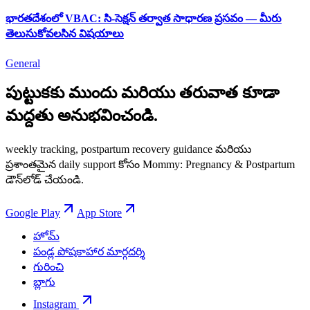
భారతదేశంలో VBAC: సి-సెక్షన్ తర్వాత సాధారణ ప్రసవం — మీరు
తెలుసుకోవలసిన విషయాలు
General
పుట్టుకకు ముందు మరియు తరువాత కూడా
మద్దతు అనుభవించండి.
weekly tracking, postpartum recovery guidance మరియు
ప్రశాంతమైన daily support కోసం Mommy: Pregnancy & Postpartum
డౌన్‌లోడ్ చేయండి.
Google Play
App Store
హోమ్
పండ్ల పోషకాహార మార్గదర్శి
గురించి
బ్లాగు
Instagram