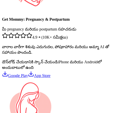
Get Mommy: Pregnancy & Postpartum
మీ pregnancy మరియు postpartum సహచరుడు
4.9 ★ (10K+ సమీక్షలు)
వారాల వారీగా శిశువు ఎదుగుదల, పోషకాహారం మరియు అమ్మా AI తో
సహాయం పొందండి.
డౌన్‌లోడ్ చేయడానికి స్కాన్ చేయండి
iPhone మరియు Androidలో
అందుబాటులో ఉంది
Google Play
App Store