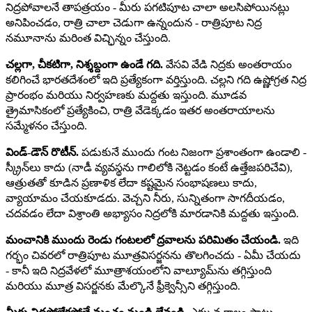
నిద్రపోవాలనే తాపత్రయం - మీరు పగటిపూట చాలా అలసిపోయినట్లు
అనిపించడం, రాత్రి చాలా చెడుగా ఉన్నందున - రాత్రిపూట నిద్ర
నమూనాను మరింత విచ్ఛిన్నం చేస్తుంది.
చల్లగా, చీకటిగా, నిశ్శబ్దంగా ఉండే గది.
వేసవి వేడి నిద్రకు అంతరాయం
కలిగించే భారతదేశంలో ఇది ప్రత్యేకంగా వర్తిస్తుంది. చల్లని గది ఉష్ణోగ్రత నిద్ర
ప్రారంభం మరియు నిర్వహణకు మద్దతు ఇస్తుంది. మూడవ
త్రైమాసికంలో ప్రత్యేకించి, రాత్రి వేడెక్కడం ఇతర అంతరాయాలను
సమ్మేళనం చేస్తుంది.
విండ్-డౌన్ రొటీన్.
పడుకునే ముందు గంట నిజంగా ప్రశాంతంగా ఉండాలి -
స్క్రీన్‌లు కాదు (నాడీ వ్యవస్థను గాలిలోకి నెట్టడం కంటే ఉత్తేజపరిచేవి),
ఆత్రుతతో కూడిన ప్రణాళిక లేదా కష్టమైన సంభాషణలు కాదు,
వ్యాయామం చేయకూడదు. వెచ్చని నీరు, సున్నితంగా సాగదీయడం,
చదవడం లేదా విశ్రాంతి అభ్యాసం నిద్రలోకి మారడానికి మద్దతు ఇస్తుంది.
మంచానికి ముందు రెండు గంటలలో ద్రవాలను పరిమితం చేయండి.
ఇది
గర్భం చివరలో రాత్రిపూట మూత్రవిసర్జనను తొలగించదు - ఏమీ చేయదు
- కానీ ఇది నిద్రవేళలో మూత్రాశయంలోని వాల్యూమ్‌ను తగ్గిస్తుంది
మరియు మూత్ర విసర్జనకు మేల్కొనే ఫ్రీక్వెన్సీని తగ్గిస్తుంది.