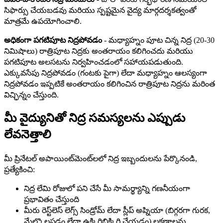
సిఫార్సు చేయబడవు మరియు స్పష్టమైన వైద్య మార్గదర్శకత్వంతో
మాత్రమే ఉపయోగించాలి.
అధికంగా పగటిపూట నిద్రపోవడం
- మధ్యాహ్నం పూట చిన్న నిద్ర (20-30
నిమిషాలు) రాత్రిపూట నిద్రకు అంతరాయం కలిగించదు మరియు
పగటిపూట అలసటను నిర్వహించడంలో సహాయపడుతుంది.
ఎక్కువసేపు నిద్రపోవడం (గంటకు పైగా) లేదా మధ్యాహ్నం ఆలస్యంగా
నిద్రపోవడం ఇప్పటికే అంతరాయం కలిగించిన రాత్రిపూట నిద్రను మరింత
విచ్ఛిన్నం చేస్తుంది.
మీ వైద్యునితో నిద్ర సమస్యలను ఎప్పుడు
లేవనెత్తాలి
మీ ప్రినేటల్ అపాయింట్‌మెంట్‌లలో నిద్ర ఇబ్బందులను పేర్కొనండి,
ప్రత్యేకించి:
నిద్ర లేమి రోజులో పని చేసే మీ సామర్థ్యాన్ని గణనీయంగా
ప్రభావితం చేస్తుంది
మీరు రెస్ట్‌లెస్ లెగ్స్ సిండ్రోమ్ లేదా స్లీప్ అప్నియా (బిగ్గరగా గురక,
మేల్కొలపడం లేదా ఉక్కిరిబిక్కిరి చేయడం) లక్షణాలను