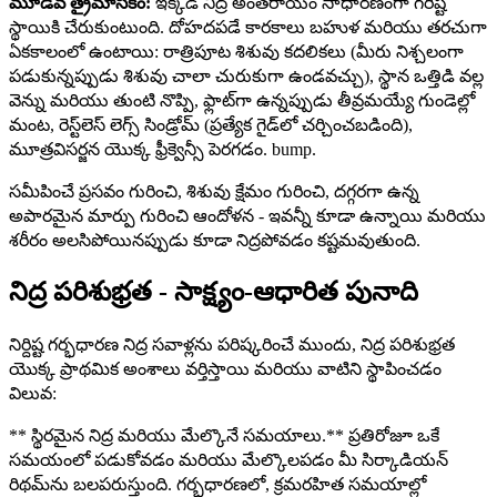
మూడవ త్రైమాసికం:
ఇక్కడ నిద్ర అంతరాయం సాధారణంగా గరిష్ట
స్థాయికి చేరుకుంటుంది. దోహదపడే కారకాలు బహుళ మరియు తరచుగా
ఏకకాలంలో ఉంటాయి: రాత్రిపూట శిశువు కదలికలు (మీరు నిశ్చలంగా
పడుకున్నప్పుడు శిశువు చాలా చురుకుగా ఉండవచ్చు), స్థాన ఒత్తిడి వల్ల
వెన్ను మరియు తుంటి నొప్పి, ఫ్లాట్‌గా ఉన్నప్పుడు తీవ్రమయ్యే గుండెల్లో
మంట, రెస్ట్‌లెస్ లెగ్స్ సిండ్రోమ్ (ప్రత్యేక గైడ్‌లో చర్చించబడింది),
మూత్రవిసర్జన యొక్క ఫ్రీక్వెన్సీ పెరగడం. bump.
సమీపించే ప్రసవం గురించి, శిశువు క్షేమం గురించి, దగ్గరగా ఉన్న
అపారమైన మార్పు గురించి ఆందోళన - ఇవన్నీ కూడా ఉన్నాయి మరియు
శరీరం అలసిపోయినప్పుడు కూడా నిద్రపోవడం కష్టమవుతుంది.
నిద్ర పరిశుభ్రత - సాక్ష్యం-ఆధారిత పునాది
నిర్దిష్ట గర్భధారణ నిద్ర సవాళ్లను పరిష్కరించే ముందు, నిద్ర పరిశుభ్రత
యొక్క ప్రాథమిక అంశాలు వర్తిస్తాయి మరియు వాటిని స్థాపించడం
విలువ:
** స్థిరమైన నిద్ర మరియు మేల్కొనే సమయాలు.** ప్రతిరోజూ ఒకే
సమయంలో పడుకోవడం మరియు మేల్కొలపడం మీ సిర్కాడియన్
రిథమ్‌ను బలపరుస్తుంది. గర్భధారణలో, క్రమరహిత సమయాల్లో