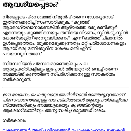
ആവശ്യപ്പെടാം?
നിങ്ങളുടെ പ്രസവത്തിന് മുൻപ് തന്നെ ഡോക്ടറോട്
ഇതിനെക്കുറിച്ച് സംസാരിക്കുക. “കുഞ്ഞ്
ആരോഗ്യവാനാണെങ്കിൽ ആദ്യത്തെ ഒരു മണിക്കൂർ
എന്നെയും കുഞ്ഞിനെയും തനിയെ വിടണം, സ്കിൻ-ടു-സ്കിൻ
കോൺടാക്റ്റിന് അനുവദിക്കണം” എന്ന് ബർത്ത് പ്ലാനിൽ
ഉൾപ്പെടുത്താം. തൂക്കമെടുക്കുന്നതും മറ്റ് പരിശോധനകളും
ആദ്യ ഒരു മണിക്കൂറിന് ശേഷം മതി എന്ന്
പറയാവുന്നതാണ്.
സിസേറിയൻ പ്രസവമാണെങ്കിലും പല
ആശുപത്രികളിലും ഇപ്പോൾ തിയേറ്ററിൽ വെച്ച് തന്നെ
അമ്മയ്ക്ക് കുഞ്ഞിനെ സ്പർശിക്കാനുള്ള സൗകര്യം
നൽകാറുണ്ട്.
ഈ ലേഖനം പൊതുവായ അറിവിനായി മാത്രമുള്ളതാണ്.
പ്രസവാനന്തരമുള്ള നടപടിക്രമങ്ങൾ ആശുപത്രികളിലെ
നിയമങ്ങൾക്കും അമ്മയുടെയും കുഞ്ഞിന്റെയും
ആരോഗ്യത്തിനും അനുസരിച്ച് മാറ്റങ്ങൾ വരാം.
ഗർഭകാലം
ലക്ഷണങ്ങൾ
ആഴ്ച വിവരങ്ങൾ
പോഷകാഹാരം
ടൂളുകൾ