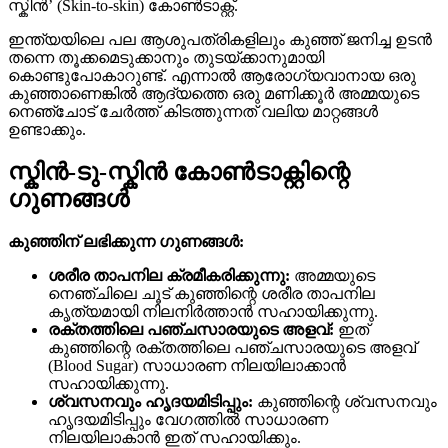
സ്കിൻ’ (Skin-to-skin) കോൺടാക്റ്റ്.
ഇന്ത്യയിലെ പല ആശുപത്രികളിലും കുഞ്ഞ് ജനിച്ച ഉടൻ
തന്നെ തൂക്കമെടുക്കാനും തുടയ്ക്കാനുമായി
കൊണ്ടുപോകാറുണ്ട്. എന്നാൽ ആരോഗ്യവാനായ ഒരു
കുഞ്ഞാണെങ്കിൽ ആദ്യത്തെ ഒരു മണിക്കൂർ അമ്മയുടെ
നെഞ്ചോട് ചേർത്ത് കിടത്തുന്നത് വലിയ മാറ്റങ്ങൾ
ഉണ്ടാക്കും.
സ്കിൻ-ടു-സ്കിൻ കോൺടാക്റ്റിന്റെ
ഗുണങ്ങൾ
കുഞ്ഞിന് ലഭിക്കുന്ന ഗുണങ്ങൾ:
ശരീര താപനില ക്രമീകരിക്കുന്നു:
അമ്മയുടെ
നെഞ്ചിലെ ചൂട് കുഞ്ഞിന്റെ ശരീര താപനില
കൃത്യമായി നിലനിർത്താൻ സഹായിക്കുന്നു.
രക്തത്തിലെ പഞ്ചസാരയുടെ അളവ്:
ഇത്
കുഞ്ഞിന്റെ രക്തത്തിലെ പഞ്ചസാരയുടെ അളവ്
(Blood Sugar) സാധാരണ നിലയിലാക്കാൻ
സഹായിക്കുന്നു.
ശ്വസനവും ഹൃദയമിടിപ്പും:
കുഞ്ഞിന്റെ ശ്വസനവും
ഹൃദയമിടിപ്പും വേഗത്തിൽ സാധാരണ
നിലയിലാകാൻ ഇത് സഹായിക്കും.