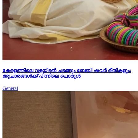
കേരളത്തിലെ വളയിടൽ ചടങ്ങും ബേബി ഷവർ രീതികളും:
ആചാരങ്ങൾക്ക് പിന്നിലെ പൊരുൾ
General