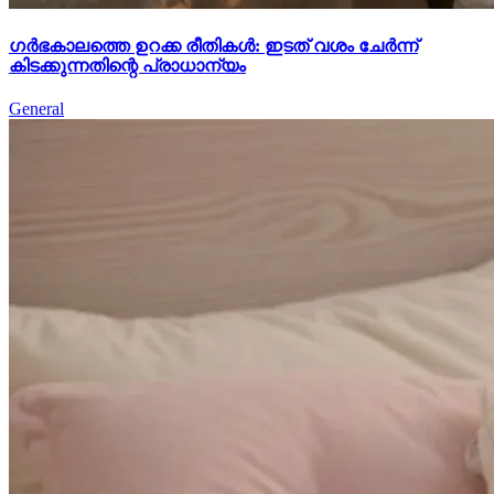
ഗർഭകാലത്തെ ഉറക്ക രീതികൾ: ഇടത് വശം ചേർന്ന്
കിടക്കുന്നതിന്റെ പ്രാധാന്യം
General