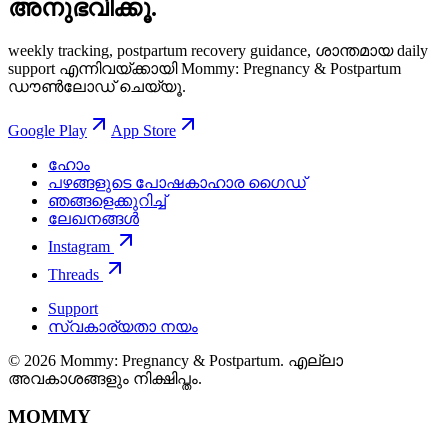
അനുഭവിക്കൂ.
weekly tracking, postpartum recovery guidance, ശാന്തമായ daily
support എന്നിവയ്ക്കായി Mommy: Pregnancy & Postpartum
ഡൗൺലോഡ് ചെയ്യൂ.
Google Play
App Store
ഹോം
പഴങ്ങളുടെ പോഷകാഹാര ഗൈഡ്
ഞങ്ങളെക്കുറിച്ച്
ലേഖനങ്ങൾ
Instagram
Threads
Support
സ്വകാര്യതാ നയം
© 2026 Mommy: Pregnancy & Postpartum. എല്ലാ
അവകാശങ്ങളും നിക്ഷിപ്തം.
MOMMY