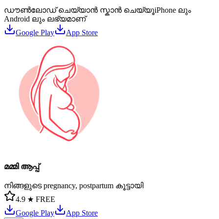
ഡൗൺലോഡ് ചെയ്യാൻ സ്കാൻ ചെയ്യൂ
iPhone ലും
Android ലും ലഭ്യമാണ്
Google Play
App Store
മമ്മി ആപ്പ്
നിങ്ങളുടെ pregnancy, postpartum കൂട്ടായി
4.9 ★
FREE
Google Play
App Store