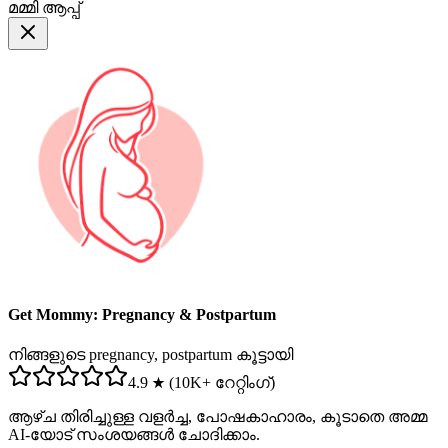
മമ്മി ആപ്പ്
Get Mommy: Pregnancy & Postpartum
നിങ്ങളുടെ pregnancy, postpartum കൂട്ടായി
4.9 ★ (10K+ റേറ്റിംഗ്)
ആഴ്ച തിരിച്ചുള്ള വളർച്ച, പോഷകാഹാരം, കൂടാതെ അമ്മ
AI-യോട് സംശയങ്ങൾ ചോദിക്കാം.