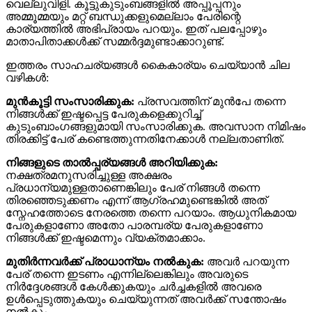
വെല്ലുവിളി. കൂട്ടുകുടുംബങ്ങളിൽ അപ്പൂപ്പനും
അമ്മൂമ്മയും മറ്റ് ബന്ധുക്കളുമെല്ലാം പേരിന്റെ
കാര്യത്തിൽ അഭിപ്രായം പറയും. ഇത് പലപ്പോഴും
മാതാപിതാക്കൾക്ക് സമ്മർദ്ദമുണ്ടാക്കാറുണ്ട്.
ഇത്തരം സാഹചര്യങ്ങൾ കൈകാര്യം ചെയ്യാൻ ചില
വഴികൾ:
മുൻകൂട്ടി സംസാരിക്കുക:
പ്രസവത്തിന് മുൻപേ തന്നെ
നിങ്ങൾക്ക് ഇഷ്ടപ്പെട്ട പേരുകളെക്കുറിച്ച്
കുടുംബാംഗങ്ങളുമായി സംസാരിക്കുക. അവസാന നിമിഷം
തിരക്കിട്ട് പേര് കണ്ടെത്തുന്നതിനേക്കാൾ നല്ലതാണിത്.
നിങ്ങളുടെ താൽപ്പര്യങ്ങൾ അറിയിക്കുക:
നക്ഷത്രമനുസരിച്ചുള്ള അക്ഷരം
പ്രധാന്യമുള്ളതാണെങ്കിലും പേര് നിങ്ങൾ തന്നെ
തിരഞ്ഞെടുക്കണം എന്ന് ആഗ്രഹമുണ്ടെങ്കിൽ അത്
സ്നേഹത്തോടെ നേരത്തെ തന്നെ പറയാം. ആധുനികമായ
പേരുകളാണോ അതോ പാരമ്പര്യ പേരുകളാണോ
നിങ്ങൾക്ക് ഇഷ്ടമെന്നും വ്യക്തമാക്കാം.
മുതിർന്നവർക്ക് പ്രാധാന്യം നൽകുക:
അവർ പറയുന്ന
പേര് തന്നെ ഇടണം എന്നില്ലെങ്കിലും അവരുടെ
നിർദ്ദേശങ്ങൾ കേൾക്കുകയും ചർച്ചകളിൽ അവരെ
ഉൾപ്പെടുത്തുകയും ചെയ്യുന്നത് അവർക്ക് സന്തോഷം
നൽകും.