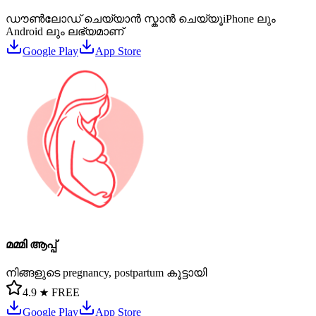
ഡൗൺലോഡ് ചെയ്യാൻ സ്കാൻ ചെയ്യൂ
iPhone ലും
Android ലും ലഭ്യമാണ്
Google Play
App Store
മമ്മി ആപ്പ്
നിങ്ങളുടെ pregnancy, postpartum കൂട്ടായി
4.9 ★
FREE
Google Play
App Store