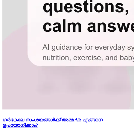
ഗർഭകാല സംശയങ്ങൾക്ക് അമ്മ AI: എങ്ങനെ
ഉപയോഗിക്കാം?