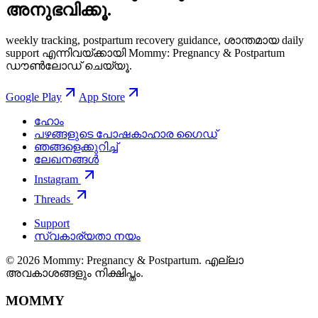
അനുഭവിക്കൂ.
weekly tracking, postpartum recovery guidance, ശാന്തമായ daily
support എന്നിവയ്ക്കായി Mommy: Pregnancy & Postpartum
ഡൗൺലോഡ് ചെയ്യൂ.
Google Play
App Store
ഹോം
പഴങ്ങളുടെ പോഷകാഹാര ഗൈഡ്
ഞങ്ങളെക്കുറിച്ച്
ലേഖനങ്ങൾ
Instagram
Threads
Support
സ്വകാര്യതാ നയം
© 2026 Mommy: Pregnancy & Postpartum. എല്ലാ
അവകാശങ്ങളും നിക്ഷിപ്തം.
MOMMY