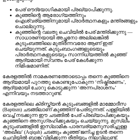
പേര് ഔദ്യോഗികമായി പ്രഖ്യാപിക്കുന്നു.
കുഞ്ഞിന്റെ ആരോഗ്യത്തിനും
ഐശ്വര്യത്തിനുമായി പ്രാർത്ഥനകളും മന്ത്രങ്ങളും
ചൊല്ലുന്നു.
കുഞ്ഞിന്റെ വലതു ചെവിയിൽ പേര് മന്ത്രിക്കുന്നു —
സാധാരണയായി അച്ഛനോ അല്ലെങ്കിൽ
കുടുംബത്തിലെ മുതിർന്നവരോ ആണ് ഇത്
ചെയ്യുന്നത്. കുടുംബാംഗങ്ങളുടെയും
പ്രാർത്ഥനകളുടെയും സാന്നിധ്യത്തിൽ കുഞ്ഞ്
ആദ്യമായി സ്വന്തം പേര് കേൾക്കുന്ന
നിമിഷമാണിത്.
കേരളത്തിൽ നാമകരണത്തോടൊപ്പം തന്നെ കുഞ്ഞിനെ
ആദ്യമായി പുറത്തു കൊണ്ടുപോകുന്ന ‘നിഷ്ക്രമണം’,
ആദ്യമായി ചോറു കൊടുക്കുന്ന ‘അന്നപ്രാശനം’
എന്നിവയും നടത്താറുണ്ട്.
കേരളത്തിലെ ക്രിസ്ത്യൻ കുടുംബങ്ങളിൽ മാമ്മോദീസ
(Baptism) ചടങ്ങിലാണ് കുഞ്ഞിന് പേരിടുന്നത്. പള്ളിയിൽ
വെച്ച് നടക്കുന്ന ഈ ചടങ്ങിൽ പേര് പ്രഖ്യാപിക്കുകയും
കുഞ്ഞിനെ അനുഗ്രഹിക്കുകയും ചെയ്യുന്നു. മുസ്ലീം
കുടുംബങ്ങളിൽ ഇസ്ലാമിക പാരമ്പര്യമനുസരിച്ചുള്ള
‘അഖീഖ’ (Aqiqah) ചടങ്ങും കുഞ്ഞ് ജനിച്ച ഉടൻ തന്നെ
ചെവിയിൽ ബാങ്ക് വിളിക്കുന്ന രീതിയും നിലവിലുണ്ട്.