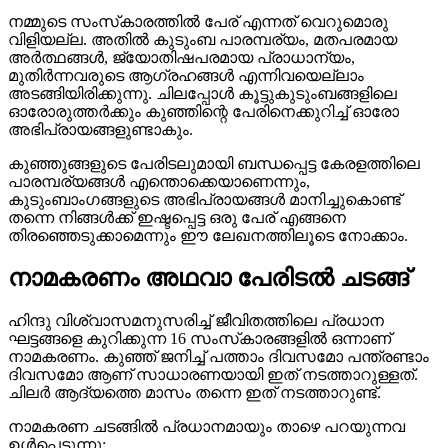
നമ്മുടെ സംസ്‌കാരത്തിൽ പേര് എന്നത് വെറുമൊരു
വിളിയല്ല. അതിൽ കുടുംബ പാരമ്പര്യം, മതപരമായ
അർത്ഥങ്ങൾ, ജ്യോതിഷപരമായ പ്രാധാന്യം,
മുതിർന്നവരുടെ ആഗ്രഹങ്ങൾ എന്നിവയെല്ലാം
അടങ്ങിയിരിക്കുന്നു. ചിലപ്പോൾ കൂട്ടുകുടുംബങ്ങളിലെ
ഓരോരുത്തർക്കും കുഞ്ഞിന്റെ പേരിനെക്കുറിച്ച് ഓരോ
അഭിപ്രായങ്ങളുണ്ടാകും.
കുഞ്ഞുങ്ങളുടെ പേരിടലുമായി ബന്ധപ്പെട്ട കേരളത്തിലെ
പാരമ്പര്യങ്ങൾ എന്തൊക്കെയാണെന്നും,
കുടുംബാംഗങ്ങളുടെ അഭിപ്രായങ്ങൾ മാനിച്ചുകൊണ്ട്
തന്നെ നിങ്ങൾക്ക് ഇഷ്ടപ്പെട്ട ഒരു പേര് എങ്ങനെ
തിരഞ്ഞെടുക്കാമെന്നും ഈ ലേഖനത്തിലൂടെ നോക്കാം.
നാമകരണം അഥവാ പേരിടൽ ചടങ്ങ്
ഹിന്ദു വിശ്വാസമനുസരിച്ച് ജീവിതത്തിലെ പ്രധാന
ഘട്ടങ്ങളെ കുറിക്കുന്ന 16 സംസ്‌കാരങ്ങളിൽ ഒന്നാണ്
നാമകരണം. കുഞ്ഞ് ജനിച്ച് പത്താം ദിവസമോ പന്ത്രണ്ടാം
ദിവസമോ ആണ് സാധാരണയായി ഇത് നടത്താറുള്ളത്.
ചിലർ ആദ്യത്തെ മാസം തന്നെ ഇത് നടത്താറുണ്ട്.
നാമകരണ ചടങ്ങിൽ പ്രധാനമായും താഴെ പറയുന്നവ
ഉൾപ്പെടുന്നു: