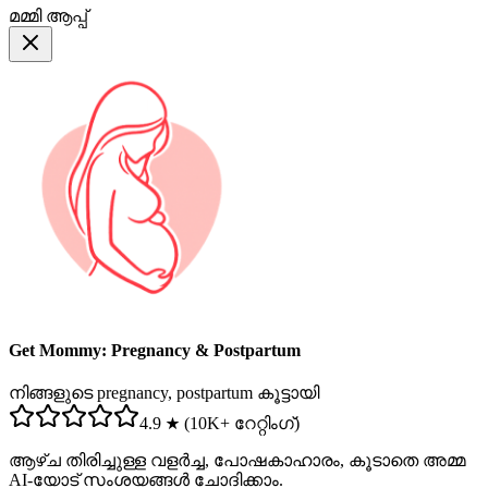
മമ്മി ആപ്പ്
Get Mommy: Pregnancy & Postpartum
നിങ്ങളുടെ pregnancy, postpartum കൂട്ടായി
4.9 ★ (10K+ റേറ്റിംഗ്)
ആഴ്ച തിരിച്ചുള്ള വളർച്ച, പോഷകാഹാരം, കൂടാതെ അമ്മ
AI-യോട് സംശയങ്ങൾ ചോദിക്കാം.