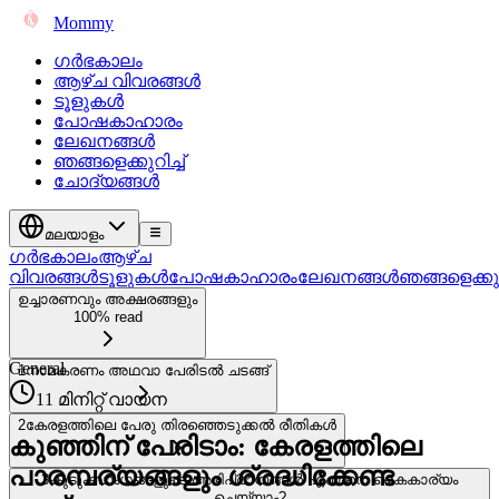
Mommy
ഗർഭകാലം
ആഴ്ച വിവരങ്ങൾ
ടൂളുകൾ
പോഷകാഹാരം
ലേഖനങ്ങൾ
ഞങ്ങളെക്കുറിച്ച്
ചോദ്യങ്ങൾ
മലയാളം
ഗർഭകാലം
ആഴ്ച
വിവരങ്ങൾ
ടൂളുകൾ
പോഷകാഹാരം
ലേഖനങ്ങൾ
ഞങ്ങളെക്കുറി
ഉച്ചാരണവും അക്ഷരങ്ങളും
100% read
General
1
നാമകരണം അഥവാ പേരിടൽ ചടങ്ങ്
11 മിനിറ്റ് വായന
2
കേരളത്തിലെ പേരു തിരഞ്ഞെടുക്കൽ രീതികൾ
കുഞ്ഞിന് പേരിടാം: കേരളത്തിലെ
പാരമ്പര്യങ്ങളും ശ്രദ്ധിക്കേണ്ട
3
കുടുംബാംഗങ്ങളുടെ അഭിപ്രായങ്ങൾ എങ്ങനെ കൈകാര്യം
ചെയ്യാം?