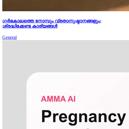
ഗർഭകാലത്തെ നോമ്പും വ്രതാനുഷ്ഠാനങ്ങളും:
ശ്രദ്ധിക്കേണ്ട കാര്യങ്ങൾ
General