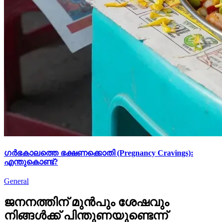
ഗർഭകാലത്തെ ഭക്ഷണക്കൊതി (Pregnancy Cravings):
എന്തുകൊണ്ട്?
General
ജനനത്തിന് മുൻപും ശേഷവും
നിങ്ങള്‍ക്ക് പിന്തുണയുണ്ടെന്ന്