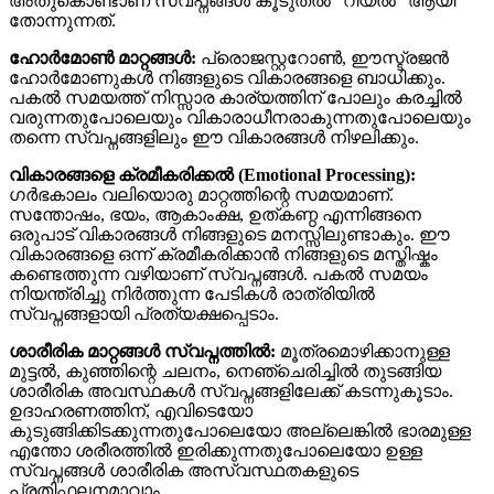
അതുകൊണ്ടാണ് സ്വപ്നങ്ങൾ കൂടുതൽ “റിയൽ” ആയി
തോന്നുന്നത്.
ഹോർമോൺ മാറ്റങ്ങൾ:
പ്രൊജസ്റ്ററോൺ, ഈസ്ട്രജൻ
ഹോർമോണുകൾ നിങ്ങളുടെ വികാരങ്ങളെ ബാധിക്കും.
പകൽ സമയത്ത് നിസ്സാര കാര്യത്തിന് പോലും കരച്ചിൽ
വരുന്നതുപോലെയും വികാരാധീനരാകുന്നതുപോലെയും
തന്നെ സ്വപ്നങ്ങളിലും ഈ വികാരങ്ങൾ നിഴലിക്കും.
വികാരങ്ങളെ ക്രമീകരിക്കൽ (Emotional Processing):
ഗർഭകാലം വലിയൊരു മാറ്റത്തിന്റെ സമയമാണ്.
സന്തോഷം, ഭയം, ആകാംക്ഷ, ഉത്കണ്ഠ എന്നിങ്ങനെ
ഒരുപാട് വികാരങ്ങൾ നിങ്ങളുടെ മനസ്സിലുണ്ടാകും. ഈ
വികാരങ്ങളെ ഒന്ന് ക്രമീകരിക്കാൻ നിങ്ങളുടെ മസ്തിഷ്കം
കണ്ടെത്തുന്ന വഴിയാണ് സ്വപ്നങ്ങൾ. പകൽ സമയം
നിയന്ത്രിച്ചു നിർത്തുന്ന പേടികൾ രാത്രിയിൽ
സ്വപ്നങ്ങളായി പ്രത്യക്ഷപ്പെടാം.
ശാരീരിക മാറ്റങ്ങൾ സ്വപ്നത്തിൽ:
മൂത്രമൊഴിക്കാനുള്ള
മുട്ടൽ, കുഞ്ഞിന്റെ ചലനം, നെഞ്ചെരിച്ചിൽ തുടങ്ങിയ
ശാരീരിക അവസ്ഥകൾ സ്വപ്നങ്ങളിലേക്ക് കടന്നുകൂടാം.
ഉദാഹരണത്തിന്, എവിടെയോ
കുടുങ്ങിക്കിടക്കുന്നതുപോലെയോ അല്ലെങ്കിൽ ഭാരമുള്ള
എന്തോ ശരീരത്തിൽ ഇരിക്കുന്നതുപോലെയോ ഉള്ള
സ്വപ്നങ്ങൾ ശാരീരിക അസ്വസ്ഥതകളുടെ
പ്രതിഫലനമാവാം.