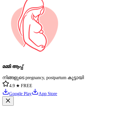
മമ്മി ആപ്പ്
നിങ്ങളുടെ pregnancy, postpartum കൂട്ടായി
4.9 ★
FREE
Google Play
App Store