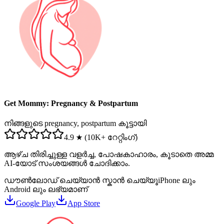
Get Mommy: Pregnancy & Postpartum
നിങ്ങളുടെ pregnancy, postpartum കൂട്ടായി
4.9 ★ (10K+ റേറ്റിംഗ്)
ആഴ്ച തിരിച്ചുള്ള വളർച്ച, പോഷകാഹാരം, കൂടാതെ അമ്മ
AI-യോട് സംശയങ്ങൾ ചോദിക്കാം.
ഡൗൺലോഡ് ചെയ്യാൻ സ്കാൻ ചെയ്യൂ
iPhone ലും
Android ലും ലഭ്യമാണ്
Google Play
App Store