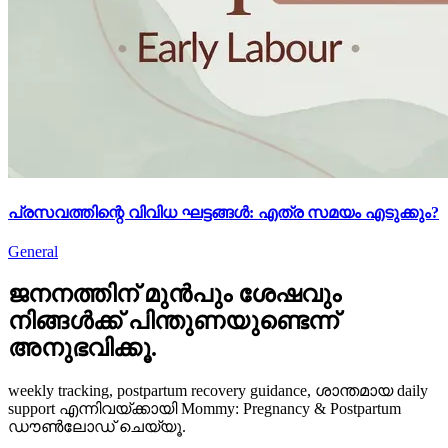
പ്രസവത്തിന്റെ വിവിധ ഘട്ടങ്ങൾ: എത്ര സമയം എടുക്കും?
General
ജനനത്തിന് മുൻപും ശേഷവും
നിങ്ങള്‍ക്ക് പിന്തുണയുണ്ടെന്ന്
അനുഭവിക്കൂ.
weekly tracking, postpartum recovery guidance, ശാന്തമായ daily
support എന്നിവയ്ക്കായി Mommy: Pregnancy & Postpartum
ഡൗൺലോഡ് ചെയ്യൂ.