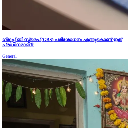
ഗ്രൂപ്പ് ബി സ്ട്രെപ് (GBS) പരിശോധന: എന്തുകൊണ്ട് ഇത്
പ്രധാനമാണ്?
General