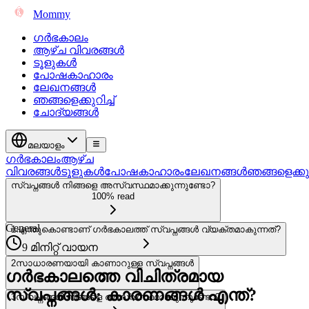
Mommy
ഗർഭകാലം
ആഴ്ച വിവരങ്ങൾ
ടൂളുകൾ
പോഷകാഹാരം
ലേഖനങ്ങൾ
ഞങ്ങളെക്കുറിച്ച്
ചോദ്യങ്ങൾ
മലയാളം
ഗർഭകാലം
ആഴ്ച
വിവരങ്ങൾ
ടൂളുകൾ
പോഷകാഹാരം
ലേഖനങ്ങൾ
ഞങ്ങളെക്കുറി
സ്വപ്നങ്ങൾ നിങ്ങളെ അസ്വസ്ഥമാക്കുന്നുണ്ടോ?
100% read
General
1
എന്തുകൊണ്ടാണ് ഗർഭകാലത്ത് സ്വപ്നങ്ങൾ വ്യക്തമാകുന്നത്?
9 മിനിറ്റ് വായന
2
സാധാരണയായി കാണാറുള്ള സ്വപ്നങ്ങൾ
ഗർഭകാലത്തെ വിചിത്രമായ
സ്വപ്നങ്ങൾ: കാരണങ്ങൾ എന്ത്?
3
സ്വപ്നങ്ങൾ നിങ്ങളെ അസ്വസ്ഥമാക്കുന്നുണ്ടോ?