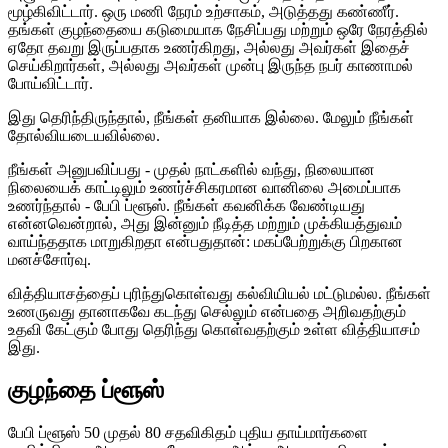
மூழ்கிவிட்டார். ஒரு மணி நேரம் உற்சாகம், அடுத்தது கண்ணீர்.
தங்கள் குழந்தையை கடுமையாக நேசிப்பது மற்றும் ஒரே நேரத்தில்
ஏதோ தவறு இருப்பதாக உணர்கிறது, அல்லது அவர்கள் இதைச்
செய்கிறார்கள், அல்லது அவர்கள் முன்பு இருந்த நபர் காணாமல்
போய்விட்டார்.
இது தெரிந்திருந்தால், நீங்கள் தனியாக இல்லை. மேலும் நீங்கள்
தோல்வியடையவில்லை.
நீங்கள் அனுபவிப்பது - முதல் நாட்களில் வந்து, நிலையான
நிலையைக் காட்டிலும் உணர்ச்சிகரமான வானிலை அமைப்பாக
உணர்ந்தால் - பேபி ப்ளூஸ். நீங்கள் கவனிக்க வேண்டியது
என்னவென்றால், அது இன்னும் நீடித்த மற்றும் முக்கியத்துவம்
வாய்ந்ததாக மாறுகிறதா என்பதுதான்: மகப்பேற்றுக்கு பிறகான
மனச்சோர்வு.
வித்தியாசத்தைப் புரிந்துகொள்வது கல்வியியல் மட்டுமல்ல. நீங்கள்
உணருவது தானாகவே கடந்து செல்லும் என்பதை அறிவதற்கும்
உதவி கேட்கும் போது தெரிந்து கொள்வதற்கும் உள்ள வித்தியாசம்
இது.
குழந்தை ப்ளூஸ்
பேபி ப்ளூஸ் 50 முதல் 80 சதவிகிதம் புதிய தாய்மார்களை