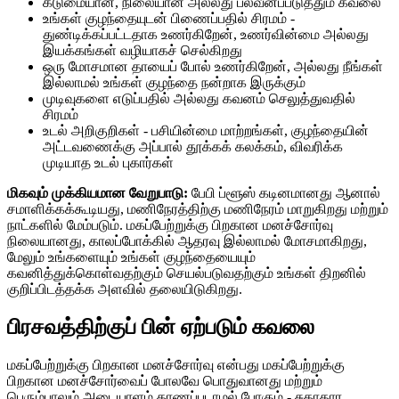
கடுமையான, நிலையான அல்லது பலவீனப்படுத்தும் கவலை
உங்கள் குழந்தையுடன் பிணைப்பதில் சிரமம் -
துண்டிக்கப்பட்டதாக உணர்கிறேன், உணர்வின்மை அல்லது
இயக்கங்கள் வழியாகச் செல்கிறது
ஒரு மோசமான தாயைப் போல் உணர்கிறேன், அல்லது நீங்கள்
இல்லாமல் உங்கள் குழந்தை நன்றாக இருக்கும்
முடிவுகளை எடுப்பதில் அல்லது கவனம் செலுத்துவதில்
சிரமம்
உடல் அறிகுறிகள் - பசியின்மை மாற்றங்கள், குழந்தையின்
அட்டவணைக்கு அப்பால் தூக்கக் கலக்கம், விவரிக்க
முடியாத உடல் புகார்கள்
மிகவும் முக்கியமான வேறுபாடு:
பேபி ப்ளூஸ் கடினமானது ஆனால்
சமாளிக்கக்கூடியது, மணிநேரத்திற்கு மணிநேரம் மாறுகிறது மற்றும்
நாட்களில் மேம்படும். மகப்பேற்றுக்கு பிறகான மனச்சோர்வு
நிலையானது, காலப்போக்கில் ஆதரவு இல்லாமல் மோசமாகிறது,
மேலும் உங்களையும் உங்கள் குழந்தையையும்
கவனித்துக்கொள்வதற்கும் செயல்படுவதற்கும் உங்கள் திறனில்
குறிப்பிடத்தக்க அளவில் தலையிடுகிறது.
பிரசவத்திற்குப் பின் ஏற்படும் கவலை
மகப்பேற்றுக்கு பிறகான மனச்சோர்வு என்பது மகப்பேற்றுக்கு
பிறகான மனச்சோர்வைப் போலவே பொதுவானது மற்றும்
பெரும்பாலும் அடையாளம் காணப்படாமல் போகும் - சுகாதார