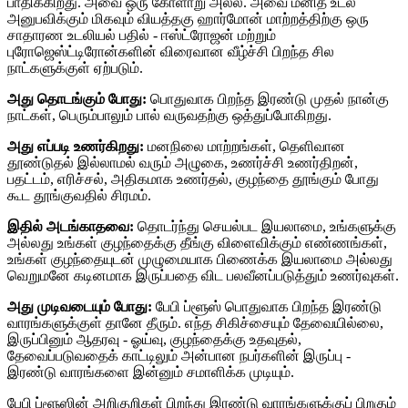
பாதிக்கிறது. அவை ஒரு கோளாறு அல்ல. அவை மனித உடல்
அனுபவிக்கும் மிகவும் வியத்தகு ஹார்மோன் மாற்றத்திற்கு ஒரு
சாதாரண உடலியல் பதில் - ஈஸ்ட்ரோஜன் மற்றும்
புரோஜெஸ்ட்டிரோன்களின் விரைவான வீழ்ச்சி பிறந்த சில
நாட்களுக்குள் ஏற்படும்.
அது தொடங்கும் போது:
பொதுவாக பிறந்த இரண்டு முதல் நான்கு
நாட்கள், பெரும்பாலும் பால் வருவதற்கு ஒத்துப்போகிறது.
அது எப்படி உணர்கிறது:
மனநிலை மாற்றங்கள், தெளிவான
தூண்டுதல் இல்லாமல் வரும் அழுகை, உணர்ச்சி உணர்திறன்,
பதட்டம், எரிச்சல், அதிகமாக உணர்தல், குழந்தை தூங்கும் போது
கூட தூங்குவதில் சிரமம்.
இதில் அடங்காதவை:
தொடர்ந்து செயல்பட இயலாமை, உங்களுக்கு
அல்லது உங்கள் குழந்தைக்கு தீங்கு விளைவிக்கும் எண்ணங்கள்,
உங்கள் குழந்தையுடன் முழுமையாக பிணைக்க இயலாமை அல்லது
வெறுமனே கடினமாக இருப்பதை விட பலவீனப்படுத்தும் உணர்வுகள்.
அது முடிவடையும் போது:
பேபி ப்ளூஸ் பொதுவாக பிறந்த இரண்டு
வாரங்களுக்குள் தானே தீரும். எந்த சிகிச்சையும் தேவையில்லை,
இருப்பினும் ஆதரவு - ஓய்வு, குழந்தைக்கு உதவுதல்,
தேவைப்படுவதைக் காட்டிலும் அன்பான நபர்களின் இருப்பு -
இரண்டு வாரங்களை இன்னும் சமாளிக்க முடியும்.
பேபி ப்ளூஸின் அறிகுறிகள் பிறந்து இரண்டு வாரங்களுக்குப் பிறகும்