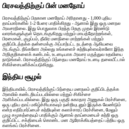
பிரசவத்திற்குப் பின் மனநோய்
பிரசவத்திற்குப் பிறகான மனநோய் அரிதானது - 1,000 புதிய
தாய்மார்களில் 1-2 பேரை பாதிக்கிறது - ஆனால் இது ஒரு மனநல
அவசரநிலை. இது பொதுவாக பிறந்த பிறகு முதல் இரண்டு
வாரங்களுக்குள் தொடங்குகிறது மற்றும் மாயத்தோற்றங்கள்,
பிரமைகள், குழப்பம், தீவிர மனநிலை மாற்றங்கள் மற்றும்
குறிப்பிடத்தக்க தன்மைக்கு அப்பாற்பட்ட நடத்தை ஆகியவை
அடங்கும். நீங்களோ அல்லது உங்களைச் சுற்றியுள்ளவர்களோ இந்த
அறிகுறிகளைக் கண்டால், உடனடியாக அவசர மருத்துவ உதவியை
நாடுங்கள். பிரசவத்திற்குப் பிந்தைய மனநோய் உடனடி தலையீட்டால்
சிகிச்சையளிக்கப்படுகிறது.
இந்திய சூழல்
இந்தியாவில், பிரசவத்திற்குப் பிந்தைய மனநலம் குறிப்பிடத்தக்க
அளவில் கண்டறியப்படவில்லை மற்றும் சிகிச்சை
அளிக்கப்படவில்லை. இது ஒரு பகுதி சுகாதார அணுகல் பிரச்சினை,
ஒரு புதிய தாய் மகிழ்ச்சியாகவும் நன்றியுடனும் இருக்க வேண்டும்
என்ற எதிர்பார்ப்பைச் சுற்றியுள்ள கலாச்சாரப் பிரச்சினை, மேலும்
முழு சமூகத்தையும் பாதிக்கும் ஆனால் தாய்மையைச் சுற்றி ஒரு
குறிப்பிட்ட சக்தியைக் கொண்ட மன ஆரோக்கியத்தைப் பற்றிய ஒரு
களங்கப் பிரச்சினை.