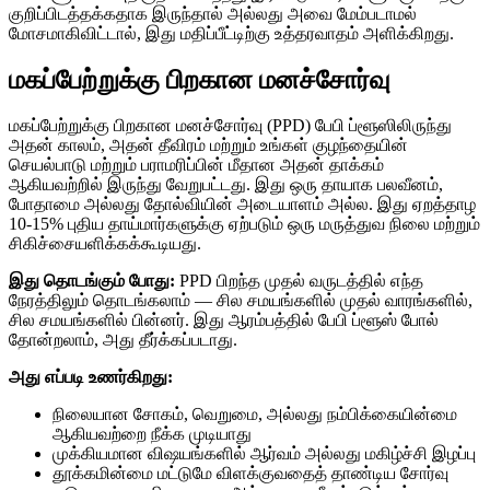
குறிப்பிடத்தக்கதாக இருந்தால் அல்லது அவை மேம்படாமல்
மோசமாகிவிட்டால், இது மதிப்பீட்டிற்கு உத்தரவாதம் அளிக்கிறது.
மகப்பேற்றுக்கு பிறகான மனச்சோர்வு
மகப்பேற்றுக்கு பிறகான மனச்சோர்வு (PPD) பேபி ப்ளூஸிலிருந்து
அதன் காலம், அதன் தீவிரம் மற்றும் உங்கள் குழந்தையின்
செயல்பாடு மற்றும் பராமரிப்பின் மீதான அதன் தாக்கம்
ஆகியவற்றில் இருந்து வேறுபட்டது. இது ஒரு தாயாக பலவீனம்,
போதாமை அல்லது தோல்வியின் அடையாளம் அல்ல. இது ஏறத்தாழ
10-15% புதிய தாய்மார்களுக்கு ஏற்படும் ஒரு மருத்துவ நிலை மற்றும்
சிகிச்சையளிக்கக்கூடியது.
இது தொடங்கும் போது:
PPD பிறந்த முதல் வருடத்தில் எந்த
நேரத்திலும் தொடங்கலாம் — சில சமயங்களில் முதல் வாரங்களில்,
சில சமயங்களில் பின்னர். இது ஆரம்பத்தில் பேபி ப்ளூஸ் போல்
தோன்றலாம், அது தீர்க்கப்படாது.
அது எப்படி உணர்கிறது:
நிலையான சோகம், வெறுமை, அல்லது நம்பிக்கையின்மை
ஆகியவற்றை நீக்க முடியாது
முக்கியமான விஷயங்களில் ஆர்வம் அல்லது மகிழ்ச்சி இழப்பு
தூக்கமின்மை மட்டுமே விளக்குவதைத் தாண்டிய சோர்வு