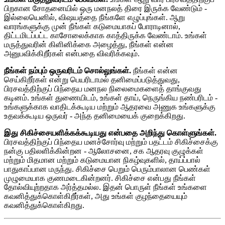
பிறகான சோதனையில் ஒரு மனநலத் திரை இருக்க வேண்டும் -
இல்லையெனில், விஷயத்தை நீங்களே எழுப்புங்கள். ஆறு
வாரங்களுக்கு முன் நீங்கள் கடுமையாகப் போராடினால்,
திட்டமிடப்பட்ட காசோலைக்காக காத்திருக்க வேண்டாம். உங்கள்
மருத்துவரின் கிளினிக்கை அழைத்து, நீங்கள் என்ன
அனுபவிக்கிறீர்கள் என்பதை விவரிக்கவும்.
நீங்கள் நம்பும் ஒருவரிடம் சொல்லுங்கள்.
நீங்கள் என்ன
செய்கிறீர்கள் என்று பெயரிடாமல் தனிமைப்படுத்துவது,
பிரசவத்திற்குப் பிந்தைய மனநல நிலைமைகளைத் தாங்குவது
கடினம். உங்கள் துணையிடம், உங்கள் தாய், நெருங்கிய நண்பரிடம் -
உங்களுக்காக வாதிடக்கூடிய மற்றும் ஆதரவை அணுக உங்களுக்கு
உதவக்கூடிய ஒருவர் - அந்த தனிமையைக் குறைக்கிறது.
இது சிகிச்சையளிக்கக்கூடியது என்பதை அறிந்து கொள்ளுங்கள்.
பிரசவத்திற்குப் பிந்தைய மனச்சோர்வு மற்றும் பதட்டம் சிகிச்சைக்கு
நன்கு பதிலளிக்கின்றன - ஆலோசனை, சக ஆதரவு குழுக்கள்
மற்றும் மிதமான மற்றும் கடுமையான நிகழ்வுகளில், தாய்ப்பால்
பாதுகாப்பான மருந்து. சிகிச்சை பெறும் பெரும்பாலான பெண்கள்
முழுமையாக குணமடைகின்றனர். சிகிச்சை என்பது நீங்கள்
தோல்வியுற்றதாக அர்த்தமல்ல. இதன் பொருள் நீங்கள் உங்களை
கவனித்துக்கொள்கிறீர்கள், அது உங்கள் குழந்தையையும்
கவனித்துக்கொள்கிறது.