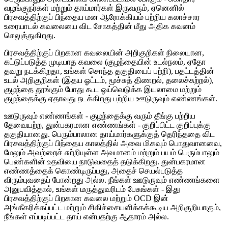
வழங்குநர்கள் மற்றும் தாய்மார்கள் இருவரும், ஏனெனில்
பிரசவத்திற்குப் பிந்தைய மன ஆரோக்கியம் பற்றிய கலாச்சார
உரையாடல் கவலையை விட சோகத்தின் மீது அதிக கவனம்
செலுத்துகிறது.
பிரசவத்திற்குப் பிறகான கவலையின் அறிகுறிகள் நிலையான,
கட்டுப்படுத்த முடியாத கவலை (குழந்தையின் உடல்நலம், ஏதோ
தவறு நடக்கிறதா, உங்கள் சொந்த தகுதியைப் பற்றி), பதட்டத்தின்
உடல் அறிகுறிகள் (இதய ஓட்டம், மூச்சுத் திணறல், தலைச்சுற்றல்),
குழந்தை தூங்கும் போது கூட ஓய்வெடுக்க இயலாமை மற்றும்
குழந்தைக்கு ஏதாவது நடக்கிறது பற்றிய ஊடுருவும் எண்ணங்கள்.
ஊடுருவும் எண்ணங்கள் - குழந்தைக்கு வரும் தீங்கு பற்றிய
தேவையற்ற, துன்பகரமான எண்ணங்கள் - குறிப்பிட்ட குறிப்புக்கு
தகுதியானது. பெரும்பாலான தாய்மார்களுக்குத் தெரிந்ததை விட
பிரசவத்திற்குப் பிந்தைய காலத்தில் அவை மிகவும் பொதுவானவை,
மேலும் அவற்றைச் சுற்றியுள்ள அவமானம் மற்றும் பயம் பெரும்பாலும்
பெண்களின் உதவியை நாடுவதைத் தடுக்கிறது. துன்பகரமான
எண்ணத்தைக் கொண்டிருப்பது, அதைச் செயல்படுத்த
விரும்புவதைப் போன்றது அல்ல. நீங்கள் ஊடுருவும் எண்ணங்களை
அனுபவித்தால், உங்கள் மருத்துவரிடம் பேசுங்கள் - இது
பிரசவத்திற்குப் பிறகான கவலை மற்றும் OCD இன்
அங்கீகரிக்கப்பட்ட மற்றும் சிகிச்சையளிக்கக்கூடிய அறிகுறியாகும்,
நீங்கள் எப்படிப்பட்ட தாய் என்பதற்கு ஆதாரம் அல்ல.