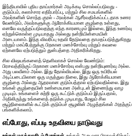
இந்தியாவில் புதிய தாய்மார்கள் அடிக்கடி சொல்லப்படுவது -
குடும்பம், கலாச்சார எதிர்பார்ப்பு, மற்றும் சில சமயங்களில்
அவர்களின் சொந்த குரல் - அவர்கள் ஆசீர்வதிக்கப்பட்டதாக உணர
வேண்டும், அவர்களுக்கு ஆரோக்கியமான குழந்தை உள்ளது,
எனவே வருத்தப்படுவதற்கு எந்த காரணமும் இல்லை, இந்த உணர்வு
ஏற்றுக்கொள்ள முடியாதது அல்லது நன்றியின்மையின்
அடையாளம். இந்த விவரிப்பு உதவி தேடுவதை தாமதப்படுத்துகிறது
மற்றும் மகப்பேற்றுக்கு பிறகான மனச்சோர்வு மற்றும் கவலை
ஏற்கனவே ஏற்படுத்தும் துன்பத்தை அதிகரிக்கிறது.
சில விஷயங்களைத் தெளிவாகச் சொல்ல வேண்டும்:
பிரசவத்திற்குப் பிறகான மனச்சோர்வு என்பது நன்றியுணர்வு அல்ல.
அது பலவீனம் அல்ல. இது தோல்வியல்ல. இது ஒரு உயிரியல்
அடிப்படையிலான ஒரு மருத்துவ நிலை, இது ஆரோக்கியமான
குழந்தை அல்லது ஆதரவான குடும்பத்தால் ஏற்படுவதில்லை. இது
உங்கள் குழந்தையின் உண்மையான அன்புடன் இணைந்து வாழ
முடியும். உங்களைச் சுற்றி ஒரு கூட்டுக் குடும்பம் இருப்பதால்,
அதிலிருந்து உங்களைத் தடுக்க முடியாது, மேலும் சில
சூழ்நிலைகளில் கூட்டுக் குடும்பச் சூழலின் அழுத்தங்கள் அதற்குப்
பங்களிக்கலாம்.
எப்போது, ​​எப்படி உதவியை நாடுவது
உங்கள் மருத்துவரிடம் பேசுங்கள்.
உங்கள் ஆறு வார பிரசவத்திற்குப்