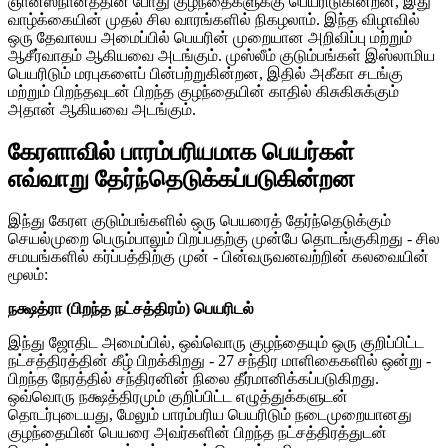
ஞானஸ்நானத்தின் போது குழந்தைகளுக்கு பெயரிடுகின்றன, இது
வாழ்க்கையின் முதல் சில வாரங்களில் நிகழலாம். இந்த விழாவில்
ஒரு தேவாலய அமைப்பில் பெயரின் முறையான அறிவிப்பு மற்றும்
ஆசீர்வாதம் ஆகியவை அடங்கும். முஸ்லீம் குடும்பங்கள் இஸ்லாமிய
பெயரிடும் மரபுகளைப் பின்பற்றுகின்றன, இதில் அகீகா சடங்கு
மற்றும் பிறந்தவுடன் பிறந்த குழந்தையின் காதில் கிசுகிசுக்கும்
அதான் ஆகியவை அடங்கும்.
கேரளாவில் பாரம்பரியமாக பெயர்கள்
எவ்வாறு தேர்ந்தெடுக்கப்படுகின்றன
இந்து கேரள குடும்பங்களில் ஒரு பெயரைத் தேர்ந்தெடுக்கும்
செயல்முறை பெரும்பாலும் பிறப்பதற்கு முன்பே தொடங்குகிறது - சில
சமயங்களில் கர்ப்பத்திற்கு முன் - பின்வருவனவற்றின் கலவையின்
மூலம்:
நக்ஷத்ரா (பிறந்த நட்சத்திரம்) பெயரிடல்
இந்து ஜோதிட அமைப்பில், ஒவ்வொரு குழந்தையும் ஒரு குறிப்பிட்ட
நட்சத்திரத்தின் கீழ் பிறக்கிறது - 27 சந்திர மாளிகைகளில் ஒன்று -
பிறந்த நேரத்தில் சந்திரனின் நிலை தீர்மானிக்கப்படுகிறது.
ஒவ்வொரு நக்ஷத்திரமும் குறிப்பிட்ட எழுத்துக்களுடன்
தொடர்புடையது, மேலும் பாரம்பரிய பெயரிடும் நடைமுறையானது
குழந்தையின் பெயரை அவர்களின் பிறந்த நட்சத்திரத்துடன்