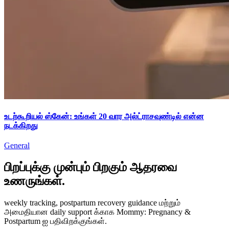
உடற்கூறியல் ஸ்கேன்: உங்கள் 20 வார அல்ட்ராசவுண்டில் என்ன
நடக்கிறது
General
பிறப்புக்கு முன்பும் பிறகும் ஆதரவை
உணருங்கள்.
weekly tracking, postpartum recovery guidance மற்றும்
அமைதியான daily support க்காக Mommy: Pregnancy &
Postpartum ஐ பதிவிறக்குங்கள்.