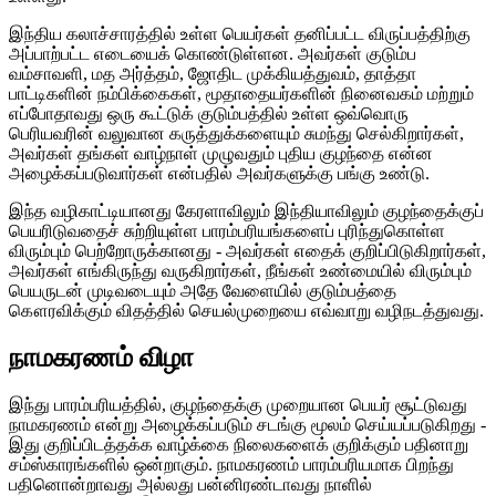
இந்திய கலாச்சாரத்தில் உள்ள பெயர்கள் தனிப்பட்ட விருப்பத்திற்கு
அப்பாற்பட்ட எடையைக் கொண்டுள்ளன. அவர்கள் குடும்ப
வம்சாவளி, மத அர்த்தம், ஜோதிட முக்கியத்துவம், தாத்தா
பாட்டிகளின் நம்பிக்கைகள், மூதாதையர்களின் நினைவகம் மற்றும்
எப்போதாவது ஒரு கூட்டுக் குடும்பத்தில் உள்ள ஒவ்வொரு
பெரியவரின் வலுவான கருத்துக்களையும் சுமந்து செல்கிறார்கள்,
அவர்கள் தங்கள் வாழ்நாள் முழுவதும் புதிய குழந்தை என்ன
அழைக்கப்படுவார்கள் என்பதில் அவர்களுக்கு பங்கு உண்டு.
இந்த வழிகாட்டியானது கேரளாவிலும் இந்தியாவிலும் குழந்தைக்குப்
பெயரிடுவதைச் சுற்றியுள்ள பாரம்பரியங்களைப் புரிந்துகொள்ள
விரும்பும் பெற்றோருக்கானது - அவர்கள் எதைக் குறிப்பிடுகிறார்கள்,
அவர்கள் எங்கிருந்து வருகிறார்கள், நீங்கள் உண்மையில் விரும்பும்
பெயருடன் முடிவடையும் அதே வேளையில் குடும்பத்தை
கௌரவிக்கும் விதத்தில் செயல்முறையை எவ்வாறு வழிநடத்துவது.
நாமகரணம் விழா
இந்து பாரம்பரியத்தில், குழந்தைக்கு முறையான பெயர் சூட்டுவது
நாமகரணம் என்று அழைக்கப்படும் சடங்கு மூலம் செய்யப்படுகிறது -
இது குறிப்பிடத்தக்க வாழ்க்கை நிலைகளைக் குறிக்கும் பதினாறு
சம்ஸ்காரங்களில் ஒன்றாகும். நாமகரணம் பாரம்பரியமாக பிறந்து
பதினொன்றாவது அல்லது பன்னிரண்டாவது நாளில்