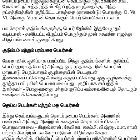
தொடர்புடைய எழுத்துக்களுடன் தொடங்குகிறது. உதாரணமாக,
ரோகிணி நட்சத்திரத்தின் கீழ் பிறந்த குழந்தைக்கு, அந்த
நட்சத்திரத்தின் குறிப்பிட்ட பாதத்தை (காலாண்டு) பொறுத்து O, Va,
Vi, அல்லது Vu உடன் தொடங்கும் பெயர் கொடுக்கப்படலாம்.
பல கேரளக் குடும்பங்களுக்கு, பெயர் தேர்வில் இதுவே முதல்
வடிப்பான் - தனிப்பட்ட விருப்பம் பொருந்தும் முன் நக்ஷத்ரா எழுத்து
விருப்பங்களைக் குறைக்கிறது.
குடும்பம் மற்றும் பரம்பரை பெயர்கள்
கேரளாவில், குறிப்பாக பாரம்பரிய இந்து குடும்பங்களில், குடும்பப்
பெயர் (தாரவத் பெயர்) அல்லது ஒரு மூதாதையரின் பெயரின்
மாறுபாடு பெரும்பாலும் குழந்தையின் பெயருடன்
இணைக்கப்படுகிறது அல்லது கருதப்படுகிறது. ஒரு குழந்தைக்கு
தாத்தா பாட்டியின் பெயரை வைப்பது - குறிப்பாக சமீபத்தில்
இறந்தவர் - பொதுவானது மற்றும் குடும்ப வம்சாவளியைத் தொடரும்
உணர்வைக் கொண்டுள்ளது.
தெய்வ பெயர்கள் மற்றும் மத பெயர்கள்
இந்து தெய்வங்களுடன் தொடர்புடைய பெயர்கள், அவற்றின்
பண்புகள் அல்லது அவற்றின் கதைகள் கேரளாவில் மிகவும்
பொதுவானவை - கிருஷ்ணன், தேவிகா, லக்ஷ்மி, விஷ்ணு, உமா, ராமர்
மற்றும் அவற்றின் பல வேறுபாடுகள். கிறிஸ்தவ கேரள
குடும்பங்களில், விவிலியப் பெயர்கள் மற்றும் புனிதர்களின் பெயர்கள்