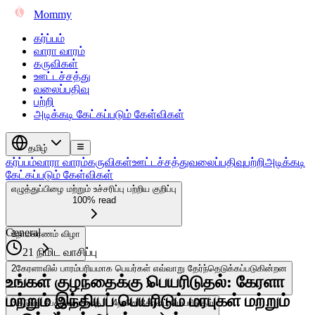
Mommy
கர்ப்பம்
வாரா வாரம்
கருவிகள்
ஊட்டச்சத்து
வலைப்பதிவு
பற்றி
அடிக்கடி கேட்கப்படும் கேள்விகள்
தமிழ்
கர்ப்பம்
வாரா வாரம்
கருவிகள்
ஊட்டச்சத்து
வலைப்பதிவு
பற்றி
அடிக்கடி
கேட்கப்படும் கேள்விகள்
எழுத்துப்பிழை மற்றும் உச்சரிப்பு பற்றிய குறிப்பு
100% read
General
1
நாமகரணம் விழா
21 நிமிட வாசிப்பு
2
கேரளாவில் பாரம்பரியமாக பெயர்கள் எவ்வாறு தேர்ந்தெடுக்கப்படுகின்றன
உங்கள் குழந்தைக்கு பெயரிடுதல்: கேரளா
மற்றும் இந்தியப் பெயரிடும் மரபுகள் மற்றும்
3
குடும்ப பேச்சுவார்த்தை
4
நவீன கேரளப் பெயரிடுதல்