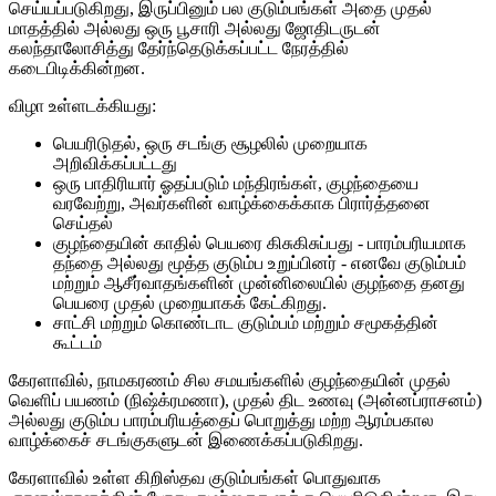
செய்யப்படுகிறது, இருப்பினும் பல குடும்பங்கள் அதை முதல்
மாதத்தில் அல்லது ஒரு பூசாரி அல்லது ஜோதிடருடன்
கலந்தாலோசித்து தேர்ந்தெடுக்கப்பட்ட நேரத்தில்
கடைபிடிக்கின்றன.
விழா உள்ளடக்கியது:
பெயரிடுதல், ஒரு சடங்கு சூழலில் முறையாக
அறிவிக்கப்பட்டது
ஒரு பாதிரியார் ஓதப்படும் மந்திரங்கள், குழந்தையை
வரவேற்று, அவர்களின் வாழ்க்கைக்காக பிரார்த்தனை
செய்தல்
குழந்தையின் காதில் பெயரை கிசுகிசுப்பது - பாரம்பரியமாக
தந்தை அல்லது மூத்த குடும்ப உறுப்பினர் - எனவே குடும்பம்
மற்றும் ஆசீர்வாதங்களின் முன்னிலையில் குழந்தை தனது
பெயரை முதல் முறையாகக் கேட்கிறது.
சாட்சி மற்றும் கொண்டாட குடும்பம் மற்றும் சமூகத்தின்
கூட்டம்
கேரளாவில், நாமகரணம் சில சமயங்களில் குழந்தையின் முதல்
வெளிப் பயணம் (நிஷ்க்ரமணா), முதல் திட உணவு (அன்னப்ராசனம்)
அல்லது குடும்ப பாரம்பரியத்தைப் பொறுத்து மற்ற ஆரம்பகால
வாழ்க்கைச் சடங்குகளுடன் இணைக்கப்படுகிறது.
கேரளாவில் உள்ள கிறிஸ்தவ குடும்பங்கள் பொதுவாக