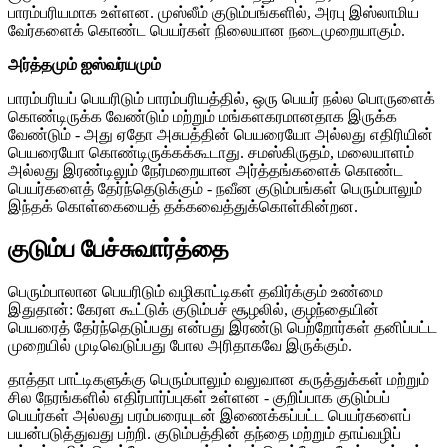
பாரம்பரியமாக உள்ளன. முஸ்லீம் குடும்பங்களில், அரபு இஸ்லாமிய
வேர்களைக் கொண்ட பெயர்கள் நிலையான நடைமுறையாகும்.
அர்த்தமும் ஐஸ்வர்யமும்
பாரம்பரியப் பெயரிடும் பாரம்பரியத்தில், ஒரு பெயர் நல்ல பொருளைக்
கொண்டிருக்க வேண்டும் மற்றும் மங்களகரமானதாக இருக்க
வேண்டும் - அது ஏதோ அசுபத்தின் பெயரையோ அல்லது எதிரியின்
பெயரையோ கொண்டிருக்கக்கூடாது. சமஸ்கிருதம், மலையாளம்
அல்லது இரண்டிலும் நேர்மறையான அர்த்தங்களைக் கொண்ட
பெயர்களைத் தேர்ந்தெடுக்கும் - நவீன குடும்பங்கள் பெரும்பாலும்
இந்தக் கொள்கையைத் தக்கவைத்துக்கொள்கின்றன.
குடும்ப பேச்சுவார்த்தை
பெரும்பாலான பெயரிடும் வழிகாட்டிகள் தவிர்க்கும் உண்மை
இதுதான்: கேரள கூட்டுக் குடும்பச் சூழலில், குழந்தையின்
பெயரைத் தேர்ந்தெடுப்பது என்பது இரண்டு பெற்றோர்கள் தனிப்பட்ட
முறையில் முடிவெடுப்பது போல அரிதாகவே இருக்கும்.
தாத்தா பாட்டிகளுக்கு பெரும்பாலும் வலுவான கருத்துக்கள் மற்றும்
சில நேரங்களில் எதிர்பார்ப்புகள் உள்ளன - குறிப்பாக குடும்பப்
பெயர்கள் அல்லது பரம்பரையுடன் இணைக்கப்பட்ட பெயர்களைப்
பயன்படுத்துவது பற்றி. குடும்பத்தின் தந்தை மற்றும் தாய்வழிப்