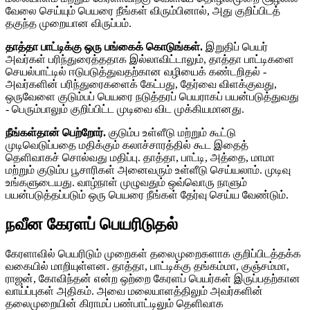
வேலை செய்யும் பெயரை நீங்கள் விரும்பினால், அது குறிப்பிடத்
தகுந்த முறையான விருப்பம்.
தாத்தா பாட்டிக்கு ஒரு பங்கைக் கொடுங்கள்.
இறுதிப் பெயர்
அவர்கள் பரிந்துரைத்ததாக இல்லாவிட்டாலும், தாத்தா பாட்டிகளை
செயல்பாட்டில் ஈடுபடுத்துவதற்கான வழியைக் கண்டறிதல் -
அவர்களின் பரிந்துரைகளைக் கேட்பது, தேர்வை விளக்குவது,
ஒருவேளை குடும்பப் பெயரை நடுத்தரப் பெயராகப் பயன்படுத்துவது
- பெரும்பாலும் குறிப்பிட்ட முடிவை விட முக்கியமானது.
நீங்கள்தான் பெற்றோர்.
குடும்ப உள்ளீடு மற்றும் கூட்டு
முடிவெடுப்பதை மதிக்கும் கலாச்சாரத்தில் கூட இதைத்
தெளிவாகச் சொல்வது மதிப்பு. தாத்தா, பாட்டி, அத்தை, மாமா
மற்றும் குடும்ப பூசாரிகள் அனைவரும் உள்ளீடு செய்யலாம். முடிவு
உங்களுடையது. வாழ்நாள் முழுவதும் ஒவ்வொரு நாளும்
பயன்படுத்தப்படும் ஒரு பெயரை நீங்கள் தேர்வு செய்ய வேண்டும்.
நவீன கேரளப் பெயரிடுதல்
கேரளாவில் பெயரிடும் முறைகள் தலைமுறைகளாக குறிப்பிடத்தக்க
வகையில் மாறியுள்ளன. தாத்தா, பாட்டிக்கு தங்கம்மா, குஞ்சம்மா,
ராஜன், கோவிந்தன் என்ற ஒற்றை கேரளப் பெயர்கள் இருப்பதற்கான
வாய்ப்புகள் அதிகம். அவை மலையாளத்திலும் அவர்களின்
தலைமுறையின் கிராமப் பண்பாட்டிலும் தெளிவாக