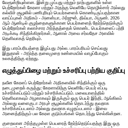
வேரூன்றியுள்ளன. இன்று முப்பது மற்றும் நாற்பதுகளில் உள்ள
பெற்றோர்கள் கேரளா மற்றும் அதற்கு வெளியே தொழில்சார் அல்லது
கல்விச் சூழலில் பணிபுரியும் பெயர்களைக் கொண்டிருப்பதற்கான
வாய்ப்புகள் அதிகம் - அனன்யா, அர்ஜுன், திவ்யா, அருண். 2026
ஆம் ஆண்டில் குழந்தைகளுக்கான பெயர்களைத் தேர்ந்தெடுக்கும்
பெற்றோர்கள் கலாச்சார அர்த்தத்தைக் கொண்ட பெயர்களைப் பற்றி
அடிக்கடி சிந்திக்கிறார்கள், ஆனால் அவை சர்வதேச அளவில்
தெளிவாகத் தெரியும்.
இது பாரம்பரியத்தை இழப்பது அல்ல. பாரம்பரியம் செய்வது
இதுதான் - அடுத்த தலைமுறை உண்மையில் வாழப்போகும்
உலகத்திற்கு ஏற்றது.
எழுத்துப்பிழை மற்றும் உச்சரிப்பு பற்றிய குறிப்பு
நவீன கேரளப் பெற்றோர்கள் அதிகளவில் சிந்திக்கும் ஒரு
நடைமுறைக் கருத்து: கேரளாவிற்கு வெளியே பெயர் எப்படி
உச்சரிக்கப்படும் மற்றும் உச்சரிக்கப்படும். மலையாளத்தில்
தெளிவாகவும் அழகாகவும் இருக்கும் ஒரு பெயர் இந்தி, ஆங்கிலம்
அல்லது வளைகுடா அரபுச் சூழல்களில் தொடர்ந்து தவறாக
உச்சரிக்கப்படலாம் அல்லது தவறாக எழுதப்படலாம் - இவை
அனைத்திற்கும் பல கேரள குடும்பங்கள் தொடர்ந்து செல்கின்றன.
குறைவான அர்த்தமுள்ள பெயரைத் தேர்ந்தெடுப்பதற்கு இது ஒரு