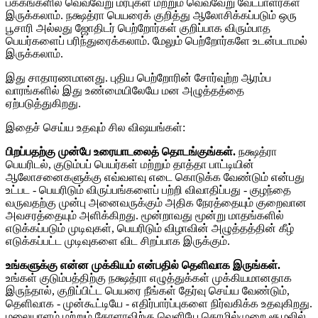
பக்கங்களில் வெவ்வேறு மரபுகள் மற்றும் வெவ்வேறு வேட்பாளர்கள்
இருக்கலாம். நக்ஷத்ரா பெயரைக் குறித்து ஆலோசிக்கப்படும் ஒரு
பூசாரி அல்லது ஜோதிடர் பெற்றோர்கள் குறிப்பாக விரும்பாத
பெயர்களைப் பரிந்துரைக்கலாம். மேலும் பெற்றோர்களே உடன்படாமல்
இருக்கலாம்.
இது சாதாரணமானது. புதிய பெற்றோரின் சோர்வுற்ற ஆரம்ப
வாரங்களில் இது உண்மையிலேயே மன அழுத்தத்தை
ஏற்படுத்துகிறது.
இதைச் செய்ய உதவும் சில விஷயங்கள்:
பிறப்பதற்கு முன்பே உரையாடலைத் தொடங்குங்கள்.
நக்ஷத்ரா
பெயரிடல், குடும்பப் பெயர்கள் மற்றும் தாத்தா பாட்டியின்
ஆலோசனைகளுக்கு எவ்வளவு எடை கொடுக்க வேண்டும் என்பது
உட்பட - பெயரிடும் விருப்பங்களைப் பற்றி விவாதிப்பது - குழந்தை
வருவதற்கு முன்பு அனைவருக்கும் அதிக நேரத்தையும் குறைவான
அவசரத்தையும் அளிக்கிறது. மூன்றாவது மூன்று மாதங்களில்
எடுக்கப்படும் முடிவுகள், பெயரிடும் விழாவின் அழுத்தத்தின் கீழ்
எடுக்கப்பட்ட முடிவுகளை விட சிறப்பாக இருக்கும்.
உங்களுக்கு என்ன முக்கியம் என்பதில் தெளிவாக இருங்கள்.
உங்கள் குடும்பத்திற்கு நக்ஷத்ரா எழுத்துக்கள் முக்கியமானதாக
இருந்தால், குறிப்பிட்ட பெயரை நீங்கள் தேர்வு செய்ய வேண்டும்,
தெளிவாக - முன்கூட்டியே - எதிர்பார்ப்புகளை நிர்வகிக்க உதவுகிறது.
மலையாளம் மற்றும் கேரளாவிற்கு வெளியே தொழில்முறை சூழலில்