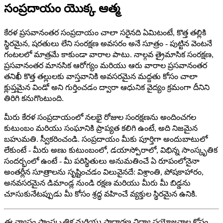
సంప్రదాయం యొక్క ఆత్మ
కేరళ ప్రసవానంతర సంప్రదాయం చాలా సరైనది ఏమిటంటే, కొత్త తల్లికి
స్థిరమైన, షరతులు లేని సంరక్షణ అవసరం అనే సూత్రం - పుట్టిన వెంటనే
గంటలలో మాత్రమే కాకుండా వారాల పాటు. నాల్గవ త్రైమాసిక సంరక్షణ,
ప్రసవానంతర మానసిక ఆరోగ్యం మరియు ఆరు వారాల ప్రసవానంతర
తనిఖీ కొత్త తల్లులకు వాస్తవానికి అవసరమైన మద్దతు కోసం చాలా
క్లుప్తమైన విండో అని గుర్తించడం ద్వారా ఆధునిక వైద్యం క్రమంగా దీనిని
తిరిగి కనుగొంటుంది.
మీరు కేరళ సంప్రదాయంలో నలభై రోజుల సంరక్షణను అందించగల
కుటుంబం మరియు సంఘానికి ప్రాప్యత కలిగి ఉంటే, అది నిజమైన
బహుమతి. స్వీకరించండి. సంప్రదాయం మీకు పూర్తిగా అందుబాటులో
లేకుంటే - మీరు అణు కుటుంబంలో, డయాస్పోరాలో, విభిన్న సాంస్కృతిక
సందర్భంలో ఉంటే - మీ పరిస్థితులు అనుమతించే ఏ రూపంలోనైనా
అంతర్లీన సూత్రాలను సృష్టించడం విలువైనదే: విశ్రాంతి, పోషకాహారం,
అనవసరమైన డిమాండ్ల నుండి రక్షణ మరియు మీరు మీ బిడ్డను
చూసుకునేటప్పుడు మీ కోసం శ్రద్ధ వహించే వ్యక్తుల స్థిరమైన ఉనికి.
ఈ వ్యాసం సాంస్కృతిక మరియు సాధారణ విద్యా ప్రయోజనాల కోసం.