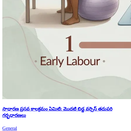
సాధారణ ప్రసవ కాలక్రమం ఏమిటి: మొదటి బిడ్డ వర్సెస్ తదుపరి
గర్భధారణలు
General