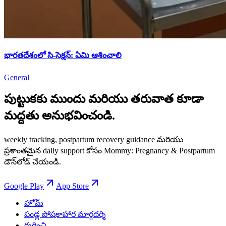
భారతదేశంలో సి-సెక్షన్: ఏమి ఆశించాలి
General
పుట్టుకకు ముందు మరియు తరువాత కూడా
మద్దతు అనుభవించండి.
weekly tracking, postpartum recovery guidance మరియు
ప్రశాంతమైన daily support కోసం Mommy: Pregnancy & Postpartum
డౌన్‌లోడ్ చేయండి.
Google Play
App Store
హోమ్
పండ్ల పోషకాహార మార్గదర్శి
గురించి