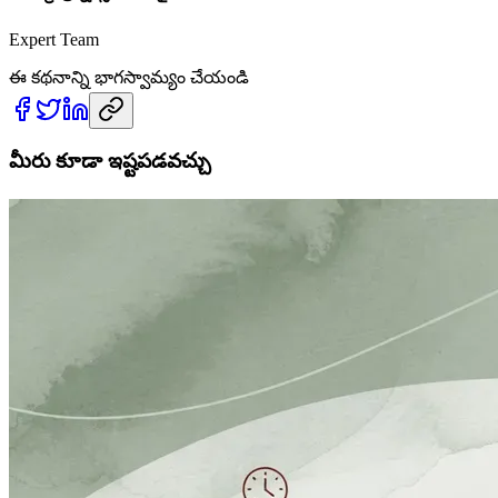
Expert Team
ఈ కథనాన్ని భాగస్వామ్యం చేయండి
మీరు కూడా ఇష్టపడవచ్చు