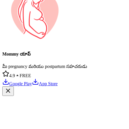
Mommy యాప్
మీ pregnancy మరియు postpartum సహచరుడు
4.9 ★
FREE
Google Play
App Store