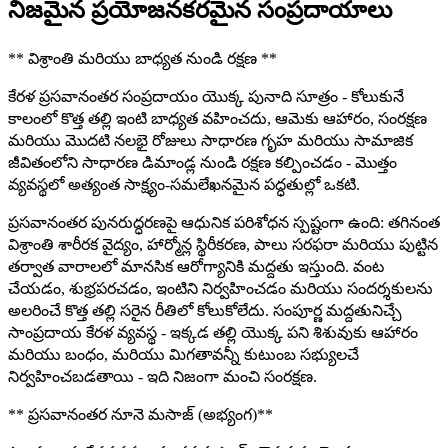
నిజమైన ప్రయోజనకరమైన సంప్రదాయాలు
** విశ్రాంతి మరియు బాధ్యత నుండి రక్షణ **
కేరళ ప్రసవానంతర సంప్రదాయం యొక్క పునాది సూత్రం - కోలుకునే
కాలంలో కొత్త తల్లి ఇంటి బాధ్యత వహించదు, ఆమెకు ఆహారం, సంరక్షణ
మరియు మొదటి నలభై రోజులు సాధారణ గృహ మరియు సామాజిక
జీవితంలోని సాధారణ డిమాండ్ల నుండి రక్షణ కల్పించడం - మొత్తం
వ్యవస్థలో అత్యంత సాక్ష్యం-సమలేఖనమైన పద్ధతుల్లో ఒకటి.
ప్రసవానంతర పునరుద్ధరణపై ఆధునిక పరిశోధన స్పష్టంగా ఉంది: తగినంత
విశ్రాంతి శారీరక వైద్యం, హార్మోన్ల స్థిరీకరణ, పాలు సరఫరా మరియు పుట్టిన
తర్వాత వారాలలో మానసిక ఆరోగ్యానికి మద్దతు ఇస్తుంది. వంట
చేయడం, శుభ్రపరచడం, ఇంటిని నిర్వహించడం మరియు సందర్శకులను
అలరించే కొత్త తల్లి సరైన రీతిలో కోలుకోలేదు. సంపూర్ణ మద్దతునిచ్చే
సాంప్రదాయ కేరళ వ్యవస్థ - ఇక్కడ తల్లి యొక్క పని శిశువుకు ఆహారం
మరియు బంధం, మరియు మిగతావన్నీ కుటుంబ సభ్యులచే
నిర్వహించబడతాయి - ఇది నిజంగా మంచి సంరక్షణ.
** ప్రసవానంతర నూనె మసాజ్ (అభ్యంగ)**