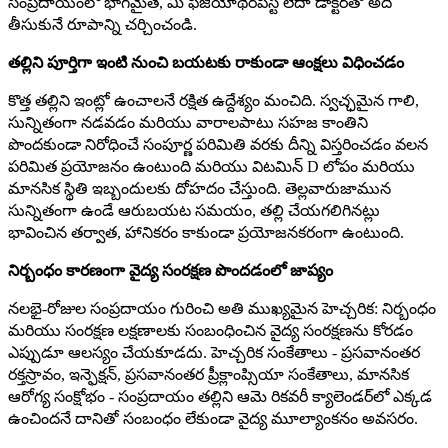
సంప్రదాయంలో భాగమైతే, మీ ఫిజియోథెరపిస్ట్ లేదా డాక్టర్‌తో అది
తీసుకునే రూపాన్ని చర్చించండి.
తల్లిని పూర్తిగా ఇంటి నుంచి బయటకు రాకుండా ఆంక్షలు విధించడం
కొత్త తల్లిని ఇంట్లో ఉంచాలనే రక్షిత ఉద్దేశ్యం మంచిది. స్వచ్ఛమైన గాలి,
సున్నితంగా నడవడం మరియు వారాలపాటు సహజ కాంతిని
పొందకుండా నిరోధించే సంపూర్ణ పరిమితి వరకు దీన్ని విస్తరించడం వలన
పరిమిత ప్రయోజనం ఉంటుంది మరియు విటమిన్ D లోపం మరియు
మానసిక స్థితి ఇబ్బందులకు దోహదం చేస్తుంది. తెల్లవారుజామున
సున్నితంగా ఉండే ఆరుబయట సమయం, తల్లి చేయగలిగినట్లు
భావించిన తర్వాత, హానికరం కాకుండా ప్రయోజనకరంగా ఉంటుంది.
నిర్బంధం కారణంగా వైద్య సంరక్షణ పొందడంలో జాప్యం
నలభై-రోజుల సంప్రదాయం గురించి అతి ముఖ్యమైన హెచ్చరిక: నిర్బంధం
మరియు సంరక్షణ లక్షణాలకు సంబంధించిన వైద్య సంరక్షణను కోరడం
ఎప్పుడూ ఆలస్యం చేయకూడదు. హెచ్చరిక సంకేతాలు - ప్రసవానంతర
రక్తస్రావం, ఇన్ఫెక్షన్, ప్రసవానంతర ప్రీక్లాంప్సియా సంకేతాలు, మానసిక
ఆరోగ్య సంక్షోభం - సంప్రదాయం తల్లిని ఆమె రికవరీ క్యాలెండర్‌లో ఎక్కడ
ఉంచిందనే దానితో సంబంధం లేకుండా వైద్య మూల్యాంకనం అవసరం.