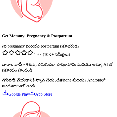
Get Mommy: Pregnancy & Postpartum
మీ pregnancy మరియు postpartum సహచరుడు
4.9 ★ (10K+ సమీక్షలు)
వారాల వారీగా శిశువు ఎదుగుదల, పోషకాహారం మరియు అమ్మా AI తో
సహాయం పొందండి.
డౌన్‌లోడ్ చేయడానికి స్కాన్ చేయండి
iPhone మరియు Androidలో
అందుబాటులో ఉంది
Google Play
App Store