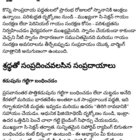
కొన్ని సాంప్రదాయ పద్ధతులలో ప్రారంభ రోజులలో స్నానానికి ఆంక్షలు
ఉన్నాయి. పరిశుభ్రత దృక్కోణం నుండి - ముఖ్యంగా సి-సెక్షన్ గాయం
సంరక్షణ లేదా పెరినియల్ గాయం సంరక్షణ కోసం - పరిశుభ్రతను
నిర్వహించడం వైద్యపరంగా ముఖ్యమైనది. స్నానం చేయకుండా కాకుండా
వెచ్చని నీటి స్నానం సాధారణంగా సముచితమైనది మరియు గాయం
సంరక్షణ అవసరాలను తీర్చేటప్పుడు సంప్రదాయం యొక్క వార్మింగ్
సూత్రానికి అనుగుణంగా ఉంటుంది.
శ్రద్ధతో సంప్రదించవలసిన సంప్రదాయాలు
కడుపును గట్టిగా బంధించడం
ప్రసవానంతర పొత్తికడుపును గట్టిగా బంధించడం లేదా చుట్టడం అనేది
కేరళలో మరియు భారతదేశం అంతటా ఒక సాంప్రదాయిక పద్ధతి, ఇది
గర్భాశయానికి మద్దతు ఇవ్వడం మరియు ఉదరం “తిరిగి రావడానికి”
సహాయం చేయడం. ఆధునిక ఫిజియోథెరపీ దృక్కోణం నుండి, ఇంట్రా-
ఉదర ఒత్తిడిని పెంచే చాలా గట్టి బైండింగ్ సిఫార్సు చేయబడదు,
ముఖ్యంగా సి-సెక్షన్ తర్వాత. సున్నితమైన సపోర్టివ్ ర్యాపింగ్ బిగుతుగా
బంధించడం కంటే భిన్నంగా ఉంటుంది - ఈ అభ్యాసం మీ కుటుంబ