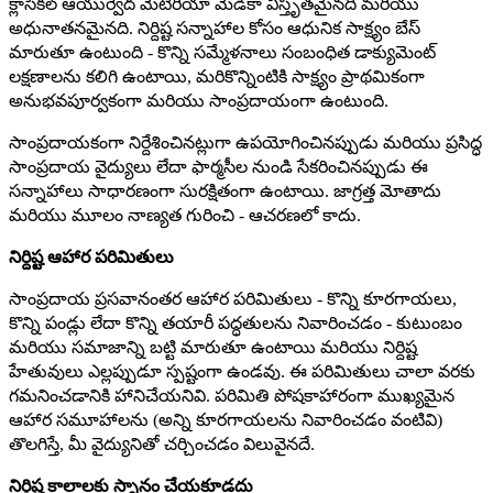
క్లాసికల్ ఆయుర్వేద మెటీరియా మెడికా విస్తృతమైనది మరియు
అధునాతనమైనది. నిర్దిష్ట సన్నాహాల కోసం ఆధునిక సాక్ష్యం బేస్
మారుతూ ఉంటుంది - కొన్ని సమ్మేళనాలు సంబంధిత డాక్యుమెంట్
లక్షణాలను కలిగి ఉంటాయి, మరికొన్నింటికి సాక్ష్యం ప్రాథమికంగా
అనుభవపూర్వకంగా మరియు సాంప్రదాయంగా ఉంటుంది.
సాంప్రదాయకంగా నిర్దేశించినట్లుగా ఉపయోగించినప్పుడు మరియు ప్రసిద్ధ
సాంప్రదాయ వైద్యులు లేదా ఫార్మసీల నుండి సేకరించినప్పుడు ఈ
సన్నాహాలు సాధారణంగా సురక్షితంగా ఉంటాయి. జాగ్రత్త మోతాదు
మరియు మూలం నాణ్యత గురించి - ఆచరణలో కాదు.
నిర్దిష్ట ఆహార పరిమితులు
సాంప్రదాయ ప్రసవానంతర ఆహార పరిమితులు - కొన్ని కూరగాయలు,
కొన్ని పండ్లు లేదా కొన్ని తయారీ పద్ధతులను నివారించడం - కుటుంబం
మరియు సమాజాన్ని బట్టి మారుతూ ఉంటాయి మరియు నిర్దిష్ట
హేతువులు ఎల్లప్పుడూ స్పష్టంగా ఉండవు. ఈ పరిమితులు చాలా వరకు
గమనించడానికి హానిచేయనివి. పరిమితి పోషకాహారంగా ముఖ్యమైన
ఆహార సమూహాలను (అన్ని కూరగాయలను నివారించడం వంటివి)
తొలగిస్తే, మీ వైద్యునితో చర్చించడం విలువైనదే.
నిర్దిష్ట కాలాలకు స్నానం చేయకూడదు