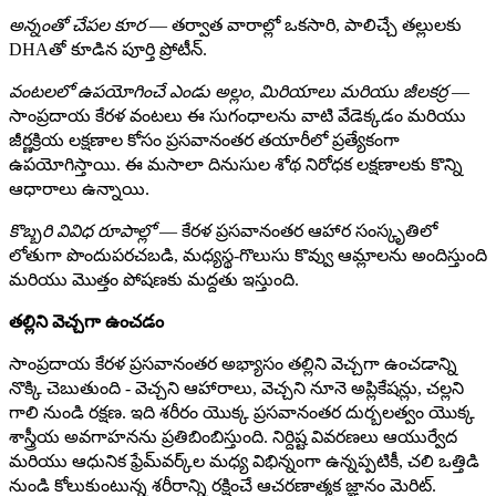
అన్నంతో చేపల కూర
— తర్వాత వారాల్లో ఒకసారి, పాలిచ్చే తల్లులకు
DHAతో కూడిన పూర్తి ప్రోటీన్.
వంటలలో ఉపయోగించే ఎండు అల్లం, మిరియాలు మరియు జీలకర్ర
—
సాంప్రదాయ కేరళ వంటలు ఈ సుగంధాలను వాటి వేడెక్కడం మరియు
జీర్ణక్రియ లక్షణాల కోసం ప్రసవానంతర తయారీలో ప్రత్యేకంగా
ఉపయోగిస్తాయి. ఈ మసాలా దినుసుల శోథ నిరోధక లక్షణాలకు కొన్ని
ఆధారాలు ఉన్నాయి.
కొబ్బరి వివిధ రూపాల్లో
— కేరళ ప్రసవానంతర ఆహార సంస్కృతిలో
లోతుగా పొందుపరచబడి, మధ్యస్థ-గొలుసు కొవ్వు ఆమ్లాలను అందిస్తుంది
మరియు మొత్తం పోషణకు మద్దతు ఇస్తుంది.
తల్లిని వెచ్చగా ఉంచడం
సాంప్రదాయ కేరళ ప్రసవానంతర అభ్యాసం తల్లిని వెచ్చగా ఉంచడాన్ని
నొక్కి చెబుతుంది - వెచ్చని ఆహారాలు, వెచ్చని నూనె అప్లికేషన్లు, చల్లని
గాలి నుండి రక్షణ. ఇది శరీరం యొక్క ప్రసవానంతర దుర్బలత్వం యొక్క
శాస్త్రీయ అవగాహనను ప్రతిబింబిస్తుంది. నిర్దిష్ట వివరణలు ఆయుర్వేద
మరియు ఆధునిక ఫ్రేమ్‌వర్క్‌ల మధ్య విభిన్నంగా ఉన్నప్పటికీ, చలి ఒత్తిడి
నుండి కోలుకుంటున్న శరీరాన్ని రక్షించే ఆచరణాత్మక జ్ఞానం మెరిట్.