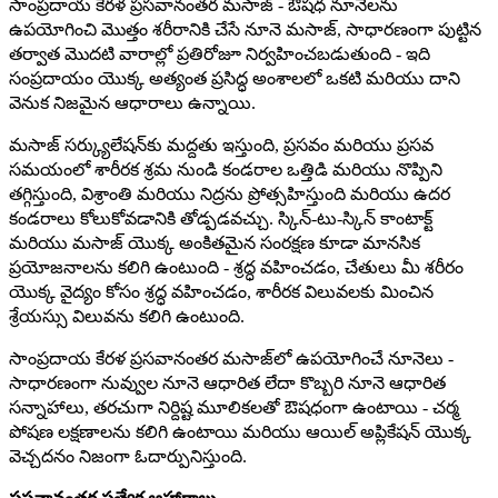
సాంప్రదాయ కేరళ ప్రసవానంతర మసాజ్ - ఔషధ నూనెలను
ఉపయోగించి మొత్తం శరీరానికి చేసే నూనె మసాజ్, సాధారణంగా పుట్టిన
తర్వాత మొదటి వారాల్లో ప్రతిరోజూ నిర్వహించబడుతుంది - ఇది
సంప్రదాయం యొక్క అత్యంత ప్రసిద్ధ అంశాలలో ఒకటి మరియు దాని
వెనుక నిజమైన ఆధారాలు ఉన్నాయి.
మసాజ్ సర్క్యులేషన్‌కు మద్దతు ఇస్తుంది, ప్రసవం మరియు ప్రసవ
సమయంలో శారీరక శ్రమ నుండి కండరాల ఒత్తిడి మరియు నొప్పిని
తగ్గిస్తుంది, విశ్రాంతి మరియు నిద్రను ప్రోత్సహిస్తుంది మరియు ఉదర
కండరాలు కోలుకోవడానికి తోడ్పడవచ్చు. స్కిన్-టు-స్కిన్ కాంటాక్ట్
మరియు మసాజ్ యొక్క అంకితమైన సంరక్షణ కూడా మానసిక
ప్రయోజనాలను కలిగి ఉంటుంది - శ్రద్ధ వహించడం, చేతులు మీ శరీరం
యొక్క వైద్యం కోసం శ్రద్ధ వహించడం, శారీరక విలువలకు మించిన
శ్రేయస్సు విలువను కలిగి ఉంటుంది.
సాంప్రదాయ కేరళ ప్రసవానంతర మసాజ్‌లో ఉపయోగించే నూనెలు -
సాధారణంగా నువ్వుల నూనె ఆధారిత లేదా కొబ్బరి నూనె ఆధారిత
సన్నాహాలు, తరచుగా నిర్దిష్ట మూలికలతో ఔషధంగా ఉంటాయి - చర్మ
పోషణ లక్షణాలను కలిగి ఉంటాయి మరియు ఆయిల్ అప్లికేషన్ యొక్క
వెచ్చదనం నిజంగా ఓదార్పునిస్తుంది.