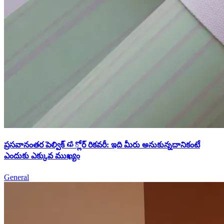
ప్రసవానంతర పెల్విక్ ಫ్లోర్ రికవరీ: ఇది మీరు అనుకున్నదానికంటే
ఎందుకు ఎక్కువ ముఖ్యం
General