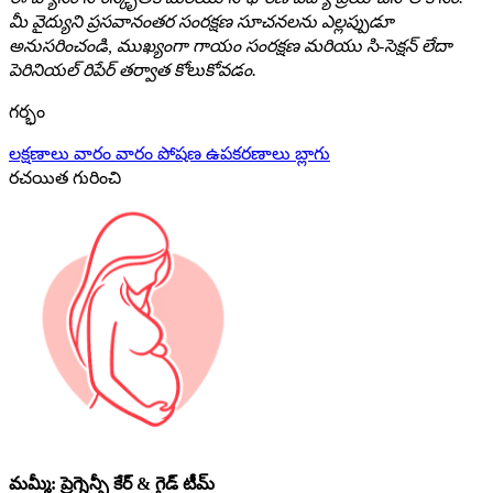
మీ వైద్యుని ప్రసవానంతర సంరక్షణ సూచనలను ఎల్లప్పుడూ
అనుసరించండి, ముఖ్యంగా గాయం సంరక్షణ మరియు సి-సెక్షన్ లేదా
పెరినియల్ రిపేర్ తర్వాత కోలుకోవడం.
గర్భం
లక్షణాలు
వారం వారం
పోషణ
ఉపకరణాలు
బ్లాగు
రచయిత గురించి
మమ్మీ: ప్రెగ్నెన్సీ కేర్ & గైడ్ టీమ్