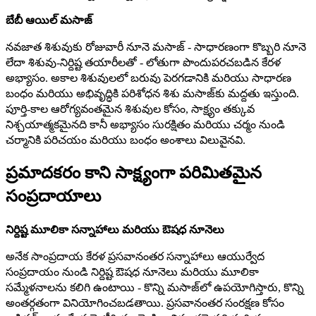
బేబీ ఆయిల్ మసాజ్
నవజాత శిశువుకు రోజువారీ నూనె మసాజ్ - సాధారణంగా కొబ్బరి నూనె
లేదా శిశువు-నిర్దిష్ట తయారీలతో - లోతుగా పొందుపరచబడిన కేరళ
అభ్యాసం. అకాల శిశువులలో బరువు పెరగడానికి మరియు సాధారణ
బంధం మరియు అభివృద్ధికి పరిశోధన శిశు మసాజ్‌కు మద్దతు ఇస్తుంది.
పూర్తి-కాల ఆరోగ్యవంతమైన శిశువుల కోసం, సాక్ష్యం తక్కువ
నిశ్చయాత్మకమైనది కానీ అభ్యాసం సురక్షితం మరియు చర్మం నుండి
చర్మానికి పరిచయం మరియు బంధం అంశాలు విలువైనవి.
ప్రమాదకరం కాని సాక్ష్యంగా పరిమితమైన
సంప్రదాయాలు
నిర్దిష్ట మూలికా సన్నాహాలు మరియు ఔషధ నూనెలు
అనేక సాంప్రదాయ కేరళ ప్రసవానంతర సన్నాహాలు ఆయుర్వేద
సంప్రదాయం నుండి నిర్దిష్ట ఔషధ నూనెలు మరియు మూలికా
సమ్మేళనాలను కలిగి ఉంటాయి - కొన్ని మసాజ్‌లో ఉపయోగిస్తారు, కొన్ని
అంతర్గతంగా వినియోగించబడతాయి. ప్రసవానంతర సంరక్షణ కోసం