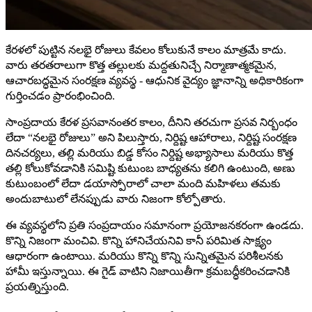
కేరళలో పుట్టిన నలభై రోజులు కేవలం కోలుకునే కాలం మాత్రమే కాదు.
వారు తరతరాలుగా కొత్త తల్లులకు మద్దతునిచ్చే నిర్మాణాత్మకమైన,
ఆచారబద్ధమైన సంరక్షణ వ్యవస్థ - ఆధునిక వైద్యం జ్ఞానాన్ని అధికారికంగా
గుర్తించడం ప్రారంభించింది.
సాంప్రదాయ కేరళ ప్రసవానంతర కాలం, దీనిని తరచుగా ప్రసవ నిర్బంధం
లేదా “నలభై రోజులు” అని పిలుస్తారు, నిర్దిష్ట ఆహారాలు, నిర్దిష్ట సంరక్షణ
దినచర్యలు, తల్లి మరియు బిడ్డ కోసం నిర్దిష్ట అభ్యాసాలు మరియు కొత్త
తల్లి కోలుకోవడానికి సమిష్టి కుటుంబ బాధ్యతను కలిగి ఉంటుంది, అణు
కుటుంబంలో లేదా డయాస్పోరాలో చాలా మంది మహిళలు తమకు
అందుబాటులో లేనప్పుడు వారు నిజంగా కోల్పోతారు.
ఈ వ్యవస్థలోని ప్రతి సంప్రదాయం సమానంగా ప్రయోజనకరంగా ఉండదు.
కొన్ని నిజంగా మంచివి. కొన్ని హానిచేయనివి కానీ పరిమిత సాక్ష్యం
ఆధారంగా ఉంటాయి. మరియు కొన్ని కొన్ని సున్నితమైన పరిశీలనకు
హామీ ఇస్తున్నాయి. ఈ గైడ్ వాటిని నిజాయితీగా క్రమబద్ధీకరించడానికి
ప్రయత్నిస్తుంది.