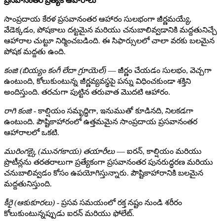
ప్రసవానంతర ప్రత్యేక ఆహారాలు
సాంప్రదాయ కేరళ ప్రసవానంతర ఆహారం సులభంగా జీర్ణమయ్యే,
వేడెక్కడం, పోషకాలు దట్టమైన మరియు చనుబాలివ్వడానికి మద్దతునిచ్చే
ఆహారాల చుట్టూ నిర్మించబడింది. ఈ సిఫార్సులలో చాలా వరకు బలమైన
పోషక మద్దతు ఉంది.
కంజి (బియ్యం కంగీ లేదా గ్రూయెల్)
— జీర్ణం చేయడం సులభం, వెచ్చగా
ఉంటుంది, కోలుకుంటున్న జీర్ణవ్యవస్థపై పన్ను విధించకుండా శక్తిని
అందిస్తుంది. తరచుగా పుట్టిన తరువాత మొదటి ఆహారం.
రాగి కంజి
- కాల్షియం సమృద్ధిగా, ఇనుముతో కూడినది, నిలకడగా
ఉంటుంది. పౌష్టికాహారంలో ఉత్తమమైన సాంప్రదాయ ప్రసవానంతర
ఆహారాలలో ఒకటి.
మురింగక్కై (మునగకాయ) తయారీలు
— ఐరన్, కాల్షియం మరియు
ప్రొటీన్లను తరతరాలుగా ప్రత్యేకంగా ప్రసవానంతర పునరుద్ధరణ మరియు
చనుబాలివ్వడం కోసం ఉపయోగిస్తున్నారు. పౌష్టికాహారానికి బలమైన
మద్దతునిస్తుంది.
కీరై (ఆకుకూరలు)
- ప్రసవ సమయంలో రక్త నష్టం నుండి శరీరం
కోలుకుంటున్నప్పుడు ఐరన్ మరియు ఫోలేట్.