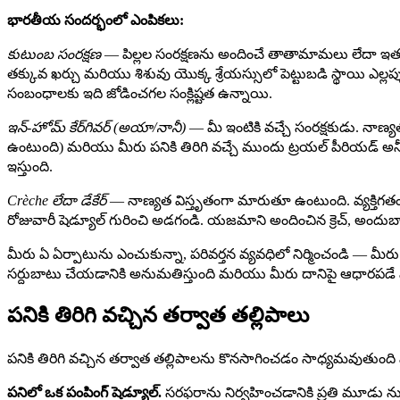
భారతీయ సందర్భంలో ఎంపికలు:
కుటుంబ సంరక్షణ
— పిల్లల సంరక్షణను అందించే తాతామామలు లేదా ఇ
తక్కువ ఖర్చు మరియు శిశువు యొక్క శ్రేయస్సులో పెట్టుబడి స్థాయి 
సంబంధాలకు ఇది జోడించగల సంక్లిష్టత ఉన్నాయి.
ఇన్-హోమ్ కేర్‌గివర్ (అయా/నానీ)
— మీ ఇంటికి వచ్చే సంరక్షకుడు. నాణ్యత చ
ఉంటుంది) మరియు మీరు పనికి తిరిగి వచ్చే ముందు ట్రయల్ పీరియడ్ అన్నీ మ
ఇస్తుంది.
Crèche లేదా డేకేర్
— నాణ్యత విస్తృతంగా మారుతూ ఉంటుంది. వ్యక్తిగతంగ
రోజువారీ షెడ్యూల్ గురించి అడగండి. యజమాని అందించిన క్రెచ్, అందు
మీరు ఏ ఏర్పాటును ఎంచుకున్నా, పరివర్తన వ్యవధిలో నిర్మించండి — మీరు న
సర్దుబాటు చేయడానికి అనుమతిస్తుంది మరియు మీరు దానిపై ఆధారపడే ము
పనికి తిరిగి వచ్చిన తర్వాత తల్లిపాలు
పనికి తిరిగి వచ్చిన తర్వాత తల్లిపాలను కొనసాగించడం సాధ్యమవుతుంద
పనిలో ఒక పంపింగ్ షెడ్యూల్.
సరఫరాను నిర్వహించడానికి ప్రతి మూడు 