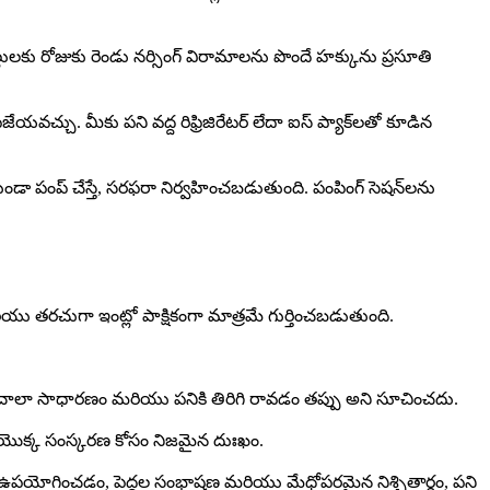
లులకు రోజుకు రెండు నర్సింగ్ విరామాలను పొందే హక్కును ప్రసూతి
ంపజేయవచ్చు. మీకు పని వద్ద రిఫ్రిజిరేటర్ లేదా ఐస్ ప్యాక్‌లతో కూడిన
ుండా పంప్ చేస్తే, సరఫరా నిర్వహించబడుతుంది. పంపింగ్ సెషన్‌లను
రియు తరచుగా ఇంట్లో పాక్షికంగా మాత్రమే గుర్తించబడుతుంది.
 చాలా సాధారణం మరియు పనికి తిరిగి రావడం తప్పు అని సూచించదు.
ం యొక్క సంస్కరణ కోసం నిజమైన దుఃఖం.
 ఉపయోగించడం, పెద్దల సంభాషణ మరియు మేధోపరమైన నిశ్చితార్థం, పని