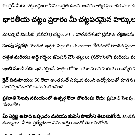
ఈ గైడ్ మీకు చట్టబద్ధంగా ఏమి అర్హత ఉంది, ఆచరణాత్మక ప్రణాళిక ఎల
భారతీయ చట్టం ప్రకారం మీ చట్టపరమైన హక్కుల
మెటర్నిటీ బెనిఫిట్ (సవరణ) చట్టం, 2017 భారతదేశంలో ప్రసూతి రక్షణ
సెలవు వ్యవధి:
మొదటి ఇద్దరు పిల్లలకు 26 వారాల వేతనంతో కూడిన ప్రస
దత్తత మరియు అద్దె గర్భం:
కమీషన్ చేసే తల్లులు (సరోగసీలో) మరియు మూ
ఇంటి నుండి పని:
ఇది వర్తించే పాత్రల కోసం, యజమాని మరియు ఉద్యోగి
క్రెచ్ సదుపాయం:
50 లేదా అంతకంటే ఎక్కువ మంది ఉద్యోగులతో కూడిన స్థాపనల
సందర్శించడానికి అనుమతించింది.
ప్రసూతి సెలవు సమయంలో ఉత్సర్గ లేదా తొలగింపు లేదు:
ప్రసూతి సెలవు
చేయలేరు.
మీ నిర్దిష్ట ఉపాధి ఒప్పందం మరియు కంపెనీ పాలసీని తెలుసుకోండి.
కొంతమం
ఉన్నాయి. మీకు ప్రత్యేకంగా ఏమి అర్హత ఉందో తెలుసుకోండి.