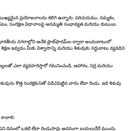
ుఖ్యమైన ప్రయోజనాలను కలిగి ఉన్నారు: పరిచయము, నమ్మకం,
ధారపడటం, సంరక్షణ విధానాలపై అసమ్మతి సంభావ్యత మరియు కుటుంబ
ేషన్ (భారతీయ నగరాల్లోని అనేక ప్లాట్‌ఫారమ్‌ల ద్వారా అందుబాటులో
 శిక్షణ ఇవ్వడం మీకు విశ్వాసాన్ని మరియు శిశువుకు సర్దుబాటు వ్యవధిని
పిల్లలతో ఎలా వ్యవహరిస్తారో గమనించండి, ఆహారం, నిద్ర మరియు
ును కొత్త సంరక్షకునితో విడిచిపెట్టిన వారం లేదా రెండు. ఇది శిశువు
 కావాలి:
ని దినంలో ఒకటి లేదా రెండుసార్లు అదనంగా బయలుదేరే ముందు