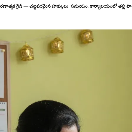
 ఆచరణాత్మక గైడ్ — చట్టపరమైన హక్కులు, సమయం, కార్యాలయంలో తల్లి ప