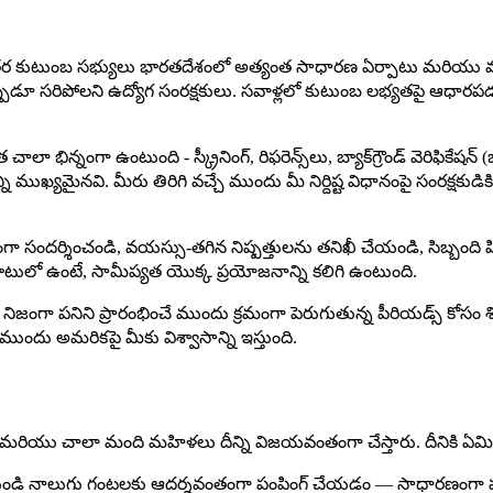
తర కుటుంబ సభ్యులు భారతదేశంలో అత్యంత సాధారణ ఏర్పాటు మరియు మ
ఎల్లప్పుడూ సరిపోలని ఉద్యోగ సంరక్షకులు. సవాళ్లలో కుటుంబ లభ్యతపై ఆ
ాలా భిన్నంగా ఉంటుంది - స్క్రీనింగ్, రిఫరెన్స్‌లు, బ్యాక్‌గ్రౌండ్ వెరిఫిక
ుఖ్యమైనవి. మీరు తిరిగి వచ్చే ముందు మీ నిర్దిష్ట విధానంపై సంరక్షకుడికి
ా సందర్శించండి, వయస్సు-తగిన నిష్పత్తులను తనిఖీ చేయండి, సిబ్బంది 
బాటులో ఉంటే, సామీప్యత యొక్క ప్రయోజనాన్ని కలిగి ఉంటుంది.
ిజంగా పనిని ప్రారంభించే ముందు క్రమంగా పెరుగుతున్న పీరియడ్స్ కోసం శిశువ
ందు అమరికపై మీకు విశ్వాసాన్ని ఇస్తుంది.
ి మరియు చాలా మంది మహిళలు దీన్ని విజయవంతంగా చేస్తారు. దీనికి ఏమి
నుండి నాలుగు గంటలకు ఆదర్శవంతంగా పంపింగ్ చేయడం — సాధారణంగా ప