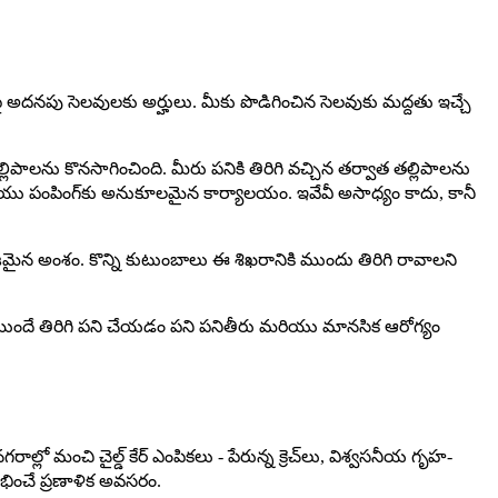
పై అదనపు సెలవులకు అర్హులు. మీకు పొడిగించిన సెలవుకు మద్దతు ఇచ్చే
ాలను కొనసాగించింది. మీరు పనికి తిరిగి వచ్చిన తర్వాత తల్లిపాలను
త మరియు పంపింగ్‌కు అనుకూలమైన కార్యాలయం. ఇవేవీ అసాధ్యం కాదు, కానీ
ిజమైన అంశం. కొన్ని కుటుంబాలు ఈ శిఖరానికి ముందు తిరిగి రావాలని
ముందే తిరిగి పని చేయడం పని పనితీరు మరియు మానసిక ఆరోగ్యం
్లో మంచి చైల్డ్ కేర్ ఎంపికలు - పేరున్న క్రెచ్‌లు, విశ్వసనీయ గృహ-
భించే ప్రణాళిక అవసరం.