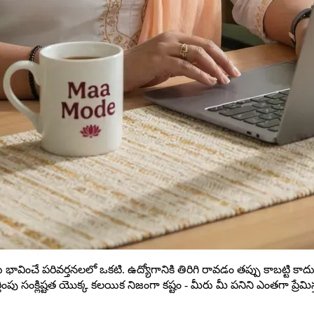
ు భావించే పరివర్తనలలో ఒకటి. ఉద్యోగానికి తిరిగి రావడం తప్పు కాబట్టి కా
ంపు సంక్లిష్టత యొక్క కలయిక నిజంగా కష్టం - మీరు మీ పనిని ఎంతగా ప్రేమి