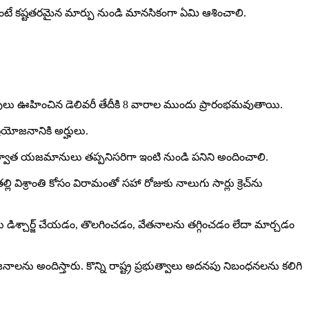
కంటే కష్టతరమైన మార్పు నుండి మానసికంగా ఏమి ఆశించాలి.
లవులు ఊహించిన డెలివరీ తేదీకి 8 వారాల ముందు ప్రారంభమవుతాయి.
రయోజనానికి అర్హులు.
ర్వాత యజమానులు తప్పనిసరిగా ఇంటి నుండి పనిని అందించాలి.
ి విశ్రాంతి కోసం విరామంతో సహా రోజుకు నాలుగు సార్లు క్రెచ్‌ను
డిశ్చార్జ్ చేయడం, తొలగించడం, వేతనాలను తగ్గించడం లేదా మార్చడం
ను అందిస్తారు. కొన్ని రాష్ట్ర ప్రభుత్వాలు అదనపు నిబంధనలను కలిగి