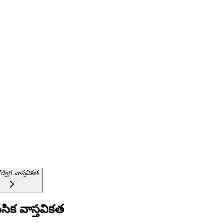
ద్వేగ వాస్తవికత
ిక వాస్తవికత