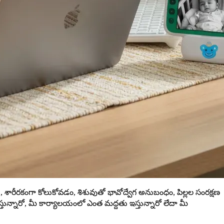
దు, శారీరకంగా కోలుకోవడం, శిశువుతో భావోద్వేగ అనుబంధం, పిల్లల సంరక్షణ
స్తున్నారో, మీ కార్యాలయంలో ఎంత మద్దతు ఇస్తున్నారో లేదా మీ