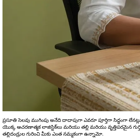
ప్రసూతి సెలవు ముగింపు అనేది దాదాపుగా ఎవరూ పూర్తిగా సిద్ధంగా లేనట్ల
యొక్క ఆచరణాత్మక లాజిస్టిక్‌లు మరియు తల్లి మరియు వృత్తిపరమైన గుర్తి
తల్లిదండ్రుల గురించి మీకు ఎంత నమ్మకంగా ఉన్నామో.