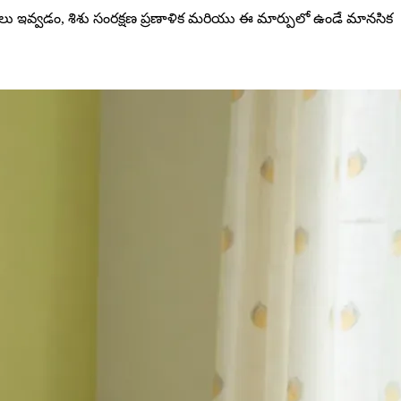
ాలు ఇవ్వడం, శిశు సంరక్షణ ప్రణాళిక మరియు ఈ మార్పులో ఉండే మానసిక