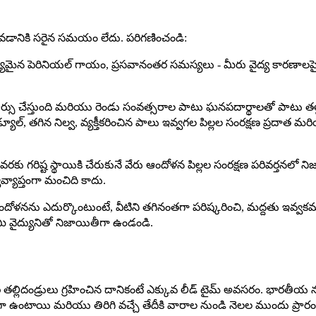
 రావడానికి సరైన సమయం లేదు. పరిగణించండి:
న్, ముఖ్యమైన పెరినియల్ గాయం, ప్రసవానంతర సమస్యలు - మీరు వైద్య కారణాల
సు చేస్తుంది మరియు రెండు సంవత్సరాల పాటు ఘనపదార్థాలతో పాటు తల్లిప
్యూల్, తగిన నిల్వ, వ్యక్తీకరించిన పాలు ఇవ్వగల పిల్లల సంరక్షణ ప్రదా
కు గరిష్ట స్థాయికి చేరుకునే వేరు ఆందోళన పిల్లల సంరక్షణ పరివర్తనలో న
్యాప్తంగా మంచిది కాదు.
ోళనను ఎదుర్కొంటుంటే, వీటిని తగినంతగా పరిష్కరించి, మద్దతు ఇవ్వక
ంచి మీ వైద్యునితో నిజాయితీగా ఉండండి.
 తల్లిదండ్రులు గ్రహించిన దానికంటే ఎక్కువ లీడ్ టైమ్ అవసరం. భారతీయ నగరాల
 ఉంటాయి మరియు తిరిగి వచ్చే తేదీకి వారాల నుండి నెలల ముందు ప్రారం