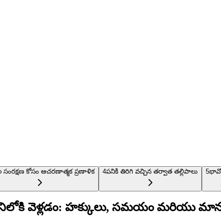
లల సంరక్షణ కోసం ఆచరణాత్మక ప్రణాళిక
4
పనికి తిరిగి వచ్చిన తర్వాత తల్లిపాలు
5
భావో
పనిలోకి వెళ్లడం: హక్కులు, సమయం మరియు మానస