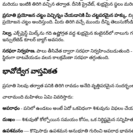
మరియు ఇంటికి తిరిగి వచ్చిన తర్వాత. దీనికి ప్రైవేట్, శుభ్రమైన స్
ప్రసూతి ప్రయోజన చట్టం విచ్ఛిన్నం చేయడానికి మీ చట్టపరమైన హక్కు.
బి
ప్రయోజన చట్టం అందిస్తుంది. మీరు తిరిగి వచ్చే ముందు దీన్ని తెలుసు
నిల్వ.
ఎక్స్‌ప్రెస్డ్ మిల్క్‌ను గది ఉష్ణోగ్రత వద్ద శుభ్రమైన కంటైనర్‌లో నా
ఇన్సులేటెడ్ కూలర్ బ్యాగ్ అవసరం.
సరఫరా నిర్వహణ.
పాలు తీసివేత ద్వారా సరఫరా నిర్వహించబడుతుంది - మీర
స్థిరంగా దాటవేయడం వలన కాలక్రమేణా సరఫరా తగ్గుతుంది.
భావోద్వేగ వాస్తవికత
ప్రసూతి సెలవు తర్వాత పనికి తిరిగి రావడం అనేది వృత్తిపరమైన సందర్భంల
చాలామంది మహిళలు ఏమి వివరిస్తారు:
అపరాధం
- పనిలో ఉండటం అంటే ఏదో ఒకవిధంగా శిశువును విఫలం చేయడం
దుఃఖం
— శిశువుతో కోల్పోయిన సమయం కోసం, ఒక నిర్దిష్టమైన సన్నిహి
ఉపశమనం
— కొన్నిసార్లు ఉపశమన అనుభూతి గురించి అపరాధ భావనతో 