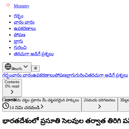
Mommy
గర్భం
వారం వారం
ఉపకరణాలు
పోషణ
బ్లాగు
గురించి
తరచుగా అడిగే ప్రశ్నలు
తెలుగు
గర్భం
వారం వారం
ఉపకరణాలు
పోషణ
బ్లాగు
గురించి
తరచుగా అడిగే ప్రశ్నలు
Contents
0% read
General
1
భారతీయ చట్టం ప్రకారం మీ చట్టపరమైన హక్కులు
2
సమయ పరిగణనలు
3
పిల్
14 నిమి చదవండి
భారతదేశంలో ప్రసూతి సెలవుల తర్వాత తిరిగి 