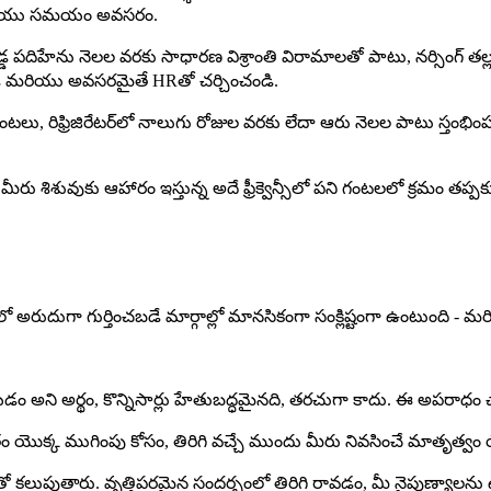
థలం మరియు సమయం అవసరం.
డ్డ పదిహేను నెలల వరకు సాధారణ విశ్రాంతి విరామాలతో పాటు, నర్సింగ్ తల్
కోండి మరియు అవసరమైతే HRతో చర్చించండి.
లుగు గంటలు, రిఫ్రిజిరేటర్‌లో నాలుగు రోజుల వరకు లేదా ఆరు నెలల పాటు స్తంభి
ు శిశువుకు ఆహారం ఇస్తున్న అదే ఫ్రీక్వెన్సీలో పని గంటలలో క్రమం తప్పక
ో అరుదుగా గుర్తించబడే మార్గాల్లో మానసికంగా సంక్లిష్టంగా ఉంటుంది - మ
 అని అర్థం, కొన్నిసార్లు హేతుబద్ధమైనది, తరచుగా కాదు. ఈ అపరాధం
తం యొక్క ముగింపు కోసం, తిరిగి వచ్చే ముందు మీరు నివసించే మాతృత్వ
కలుపుతారు. వృత్తిపరమైన సందర్భంలో తిరిగి రావడం, మీ నైపుణ్యాలను