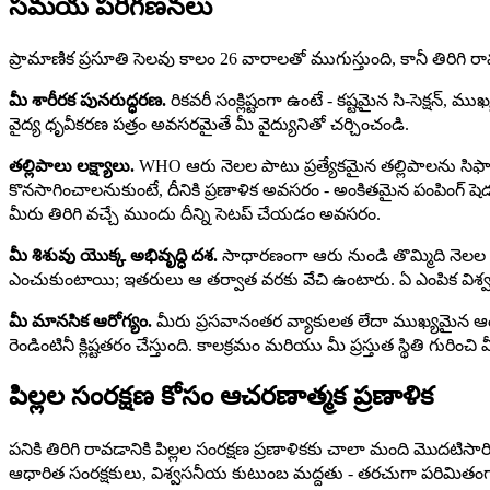
సమయ పరిగణనలు
ప్రామాణిక ప్రసూతి సెలవు కాలం 26 వారాలతో ముగుస్తుంది, కానీ తిరిగి
మీ శారీరక పునరుద్ధరణ.
రికవరీ సంక్లిష్టంగా ఉంటే - కష్టమైన సి-సెక్ష
వైద్య ధృవీకరణ పత్రం అవసరమైతే మీ వైద్యునితో చర్చించండి.
తల్లిపాలు లక్ష్యాలు.
WHO ఆరు నెలల పాటు ప్రత్యేకమైన తల్లిపాలను సిఫార్
కొనసాగించాలనుకుంటే, దీనికి ప్రణాళిక అవసరం - అంకితమైన పంపింగ్ షెడ
మీరు తిరిగి వచ్చే ముందు దీన్ని సెటప్ చేయడం అవసరం.
మీ శిశువు యొక్క అభివృద్ధి దశ.
సాధారణంగా ఆరు నుండి తొమ్మిది నెలల వర
ఎంచుకుంటాయి; ఇతరులు ఆ తర్వాత వరకు వేచి ఉంటారు. ఏ ఎంపిక విశ్వవ
మీ మానసిక ఆరోగ్యం.
మీరు ప్రసవానంతర వ్యాకులత లేదా ముఖ్యమైన ఆంద
రెండింటినీ క్లిష్టతరం చేస్తుంది. కాలక్రమం మరియు మీ ప్రస్తుత స్థితి గురి
పిల్లల సంరక్షణ కోసం ఆచరణాత్మక ప్రణాళిక
పనికి తిరిగి రావడానికి పిల్లల సంరక్షణ ప్రణాళికకు చాలా మంది మొదటిసారి
ఆధారిత సంరక్షకులు, విశ్వసనీయ కుటుంబ మద్దతు - తరచుగా పరిమితంగా