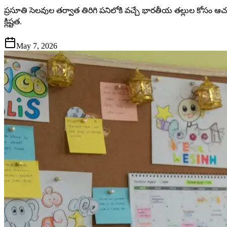
ప్రసూతి సెలవుల తర్వాత తిరిగి పనిలోకి వచ్చే భారతీయ తల్లుల కోసం
క్లిష్టత.
May 7, 2026