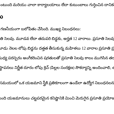
ా ఉంటుంది మరియు చాలా కార్యాలయాలు లేదా కుటుంబాలు గుర్తించిన దాని
ు
లను గణనీయంగా బలోపేతం చేసింది. ముఖ్య నిబంధనలు:
ూతి సెలవు. మూడవ లేదా తదుపరి బిడ్డకు, అర్హత 12 వారాలు. ప్రసూతి సె
డు నెలల లోపు బిడ్డను దత్తత తీసుకున్న మహిళలు 12 వారాల ప్రసూతి ప్
 మధ్య పరస్పరం అంగీకరించిన షరతులతో ప్రసూతి సెలవు కాలం ముగిసిన త
ు నిర్ణీత దూరం లోపు క్రెచ్ (పిల్లల సంరక్షణ) సౌకర్యాన్ని అందించాలి, తల్ల
 సమయంలో ఒక యజమాని స్త్రీకి ప్రతికూలంగా ఉండేలా ఉద్యోగ నిబంధనలను 
ది యజమానులు చట్టపరమైన కనిష్టానికి మించి మెరుగైన ప్రసూతి ప్రయోజనాల