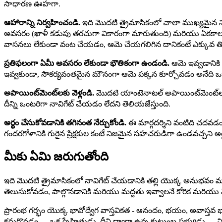
సాధారణ ఊహగా.
ఆహారాన్ని నిర్వహించండి.
ఇది మొదటి త్రైమాసికంలో చాలా ముఖ్యమైన ని
అవసరం (ఖాళీ కడుపు తరచుగా వికారంగా మారుతుంది) మరియు ఏకకాలంలో
వాసనలు లేకుండా వంట చేయడం, ఆమె చేయగలిగిన దానికంటే ఎక్కువ తినమ
ప్రతిఫలంగా ఏమీ అవసరం లేకుండా భౌతికంగా ఉండండి.
ఆమె ఇవ్వడానికి 
ఇవ్వకుండా, సౌకర్యవంతమైన మౌనంగా ఆమె పక్కన కూర్చోవడం అనేది ఒ
అపాయింట్‌మెంట్‌లకు వెళ్లండి.
మొదటి యాంటెనాటల్ అపాయింట్‌మెంట్‌లు - 
దీన్ని ఒంటరిగా నావిగేట్ చేయడం లేదని తెలియజేస్తుంది.
అర్థం చేసుకోవడానికి తగినంత నేర్చుకోండి.
ఈ మార్గదర్శిని వంటిది చదవడం
గందరగోళానికి గురైన ప్రేక్షకుల కంటే నిజమైన సహచరుడిగా ఉండవచ్చని అర్
మీకు ఏమి జరుగుతోంది
ఇది మొదటి త్రైమాసికంలో నావిగేట్ చేయడానికి తల్లి యొక్క అనుభవం మా
తెలుసుకోవడం, పాల్గొనడానికి మరియు మద్దతు ఇవ్వాలనే కోరిక మరియు వ
ప్రారంభ గర్భం యొక్క భావోద్వేగ వాస్తవికత - ఆనందం, భయం, అవాస్తవ
కనుగొనడం — ఒక స్నేహితుడు, దీని ద్వారా ఉన్న కుటుంబ సభ్యుడు —