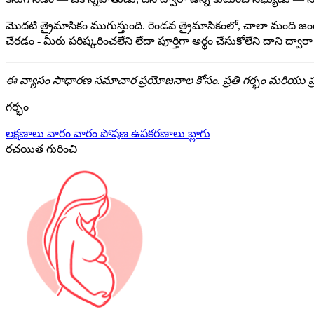
మొదటి త్రైమాసికం ముగుస్తుంది. రెండవ త్రైమాసికంలో, చాలా మంది జంట
చేరడం - మీరు పరిష్కరించలేని లేదా పూర్తిగా అర్థం చేసుకోలేని దాని ద్
ఈ వ్యాసం సాధారణ సమాచార ప్రయోజనాల కోసం. ప్రతి గర్భం మరియు ప్ర
గర్భం
లక్షణాలు
వారం వారం
పోషణ
ఉపకరణాలు
బ్లాగు
రచయిత గురించి