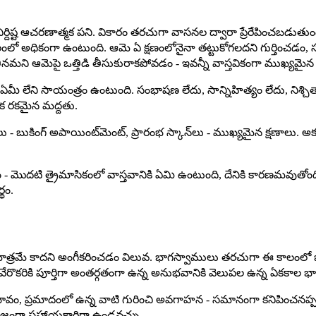
ర్దిష్ట ఆచరణాత్మక పని. వికారం తరచుగా వాసనల ద్వారా ప్రేరేపించబడ
 అధికంగా ఉంటుంది. ఆమె ఏ క్షణంలోనైనా తట్టుకోగలదని గుర్తించడం,
ని ఆమెపై ఒత్తిడి తీసుకురాకపోవడం - ఇవన్నీ వాస్తవికంగా ముఖ్యమైన
ఏమీ లేని సాయంత్రం ఉంటుంది. సంభాషణ లేదు, సాన్నిహిత్యం లేదు, నిశ్చి
క రకమైన మద్దతు.
బుకింగ్ అపాయింట్‌మెంట్, ప్రారంభ స్కాన్‌లు - ముఖ్యమైన క్షణాలు. అక్
 - మొదటి త్రైమాసికంలో వాస్తవానికి ఏమి ఉంటుంది, దేనికి కారణమవుతో
థం.
త్రమే కాదని అంగీకరించడం విలువ. భాగస్వాములు తరచుగా ఈ కాలంలో ఒక నిర
ేరొకరికి పూర్తిగా అంతర్గతంగా ఉన్న అనుభవానికి వెలుపల ఉన్న ఏకకాల భ
 భావం, ప్రమాదంలో ఉన్న వాటి గురించి అవగాహన - సమానంగా కనిపించనప్ప
 నిజంగా సహాయకారిగా ఉండవచ్చు.