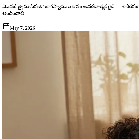
మొదటి త్రైమాసికంలో భాగస్వాముల కోసం ఆచరణాత్మక గైడ్ — శారీరక
అందించాలి.
May 7, 2026