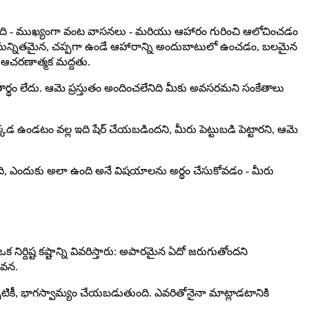
ుతుంది - ముఖ్యంగా వంట వాసనలు - మరియు ఆహారం గురించి ఆలోచించడం
 సున్నితమైన, చప్పగా ఉండే ఆహారాన్ని అందుబాటులో ఉంచడం, బలమైన
 ఆచరణాత్మక మద్దతు.
తార్థం లేదు. ఆమె ప్రస్తుతం అందించలేనిది మీకు అవసరమని సంకేతాలు
కడ ఉండటం వల్ల ఇది షేర్ చేయబడిందని, మీరు పెట్టుబడి పెట్టారని, ఆమె
ంది, ఎందుకు అలా ఉంది అనే విషయాలను అర్థం చేసుకోవడం - మీరు
్దిష్ట కష్టాన్ని వివరిస్తారు: అపారమైన ఏదో జరుగుతోందని
ావన.
టికీ, భాగస్వామ్యం చేయబడుతుంది. ఎవరితోనైనా మాట్లాడటానికి