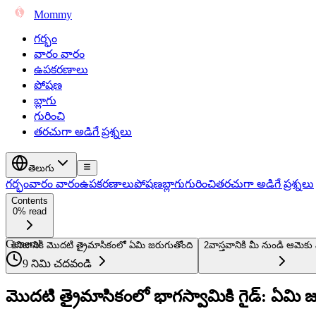
Mommy
గర్భం
వారం వారం
ఉపకరణాలు
పోషణ
బ్లాగు
గురించి
తరచుగా అడిగే ప్రశ్నలు
తెలుగు
గర్భం
వారం వారం
ఉపకరణాలు
పోషణ
బ్లాగు
గురించి
తరచుగా అడిగే ప్రశ్నలు
Contents
0% read
General
1
నిజానికి మొదటి త్రైమాసికంలో ఏమి జరుగుతోంది
2
వాస్తవానికి మీ నుండి ఆమెకు
9 నిమి చదవండి
మొదటి త్రైమాసికంలో భాగస్వామికి గైడ్: ఏ