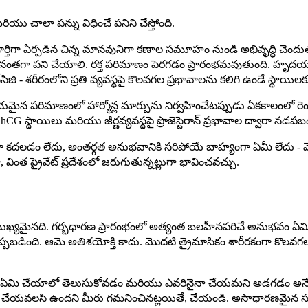
ు చాలా పన్ను విధించే పనిని చేస్తోంది.
తిగా ఏర్పడిన చిన్న మానవునిగా కణాల సమూహం నుండి అభివృద్ధి చెందుతుంద
నంతగా పని చేయాలి. రక్త పరిమాణం పెరగడం ప్రారంభమవుతుంది. హృదయనాళ వ
చ్‌సిజి - శరీరంలోని ప్రతి వ్యవస్థపై కొలవగల ప్రభావాలను కలిగి ఉండే స్థాయి
 పరిమాణంలో హార్మోన్ల మార్పును నిర్వహించేటప్పుడు ఏకకాలంలో రెండ
hCG స్థాయిలు మరియు జీర్ణవ్యవస్థపై ప్రొజెస్టెరాన్ ప్రభావాల ద్వారా నడప
కా కదలడం లేదు, అంతర్గత అనుభవానికి సరిపోయే బాహ్యంగా ఏమీ లేదు - మ
, వింత ప్రైవేట్ ప్రదేశంలో జరుగుతున్నట్లుగా భావించవచ్చు.
ుఖ్యమైనది. గర్భధారణ ప్రారంభంలో అత్యంత బలహీనపరిచే అనుభవం ఏమిటంటే,
డింది. ఆమె అతిశయోక్తి కాదు. మొదటి త్రైమాసికం శారీరకంగా కొలవగల మా
ఏమి చేయాలో తెలుసుకోవడం మరియు ఎవరినైనా చేయమని అడగడం అనే అ
ా చేయవలసి ఉందని మీరు గమనించినట్లయితే, చేయండి. అసాధారణమైన సంజ్ఞ