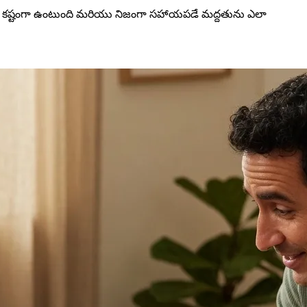
ుకు కష్టంగా ఉంటుంది మరియు నిజంగా సహాయపడే మద్దతును ఎలా