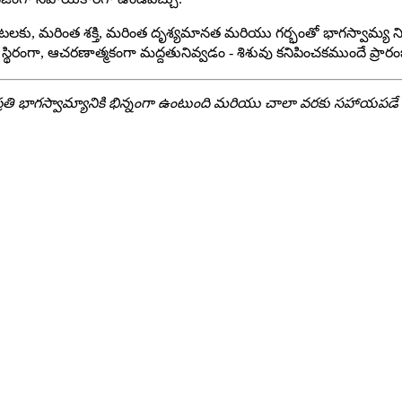
లకు, మరింత శక్తి, మరింత దృశ్యమానత మరియు గర్భంతో భాగస్వామ్య నిశ్చి
వారా స్థిరంగా, ఆచరణాత్మకంగా మద్దతునివ్వడం - శిశువు కనిపించకముందే ప్ర
తి భాగస్వామ్యానికి భిన్నంగా ఉంటుంది మరియు చాలా వరకు సహాయపడే మ