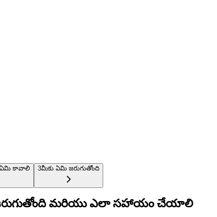
 ఏమి కావాలి
3
మీకు ఏమి జరుగుతోంది
మి జరుగుతోంది మరియు ఎలా సహాయం చేయాలి