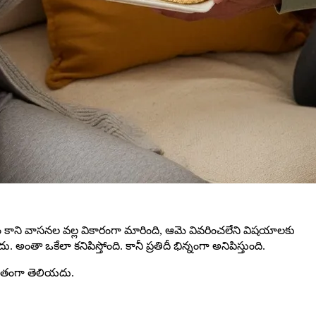
ర్థం కాని వాసనల వల్ల వికారంగా మారింది, ఆమె వివరించలేని విషయాలకు
ా ఒకేలా కనిపిస్తోంది. కానీ ప్రతిదీ భిన్నంగా అనిపిస్తుంది.
్చితంగా తెలియదు.