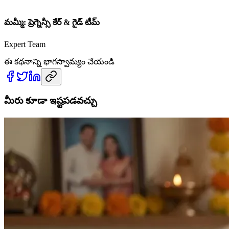
మమ్మీ: ప్రెగ్నెన్సీ కేర్ & గైడ్ టీమ్
Expert Team
ఈ కథనాన్ని భాగస్వామ్యం చేయండి
మీరు కూడా ఇష్టపడవచ్చు