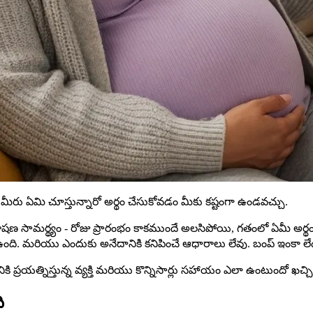
ీరు ఏమి చూస్తున్నారో అర్థం చేసుకోవడం మీకు కష్టంగా ఉండవచ్చు.
ియు సంభాషణ సామర్థ్యం - రోజు ప్రారంభం కాకముందే అలసిపోయి, గతంలో ఏమీ అ
ి. మరియు ఎందుకు అనేదానికి కనిపించే ఆధారాలు లేవు. బంప్ ఇంకా లేదు. అంత
ి ప్రయత్నిస్తున్న వ్యక్తి మరియు కొన్నిసార్లు సహాయం ఎలా ఉంటుందో ఖచ
ి