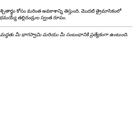
తార్థం కోసం మరింత అవకాశాన్ని తెస్తుంది. మొదటి త్రైమాసికంలో
ారంభమయ్యే తల్లిదండ్రుల స్వంత రూపం.
ద్దతు మీ భాగస్వామి మరియు మీ సంబంధానికి ప్రత్యేకంగా ఉంటుంది.