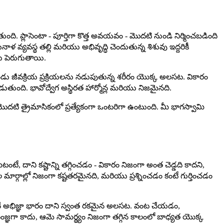
ి. ప్లాసెంటా - పూర్తిగా కొత్త అవయవం - మొదటి నుండి నిర్మించబడింది
్యవస్థ తల్లి మరియు అభివృద్ధి చెందుతున్న శిశువు ఇద్దరికీ
లకు పెరుగుతాయి.
ు జీవక్రియ ప్రక్రియలను నడుపుతున్న శరీరం యొక్క అలసట. వికారం
బడుతుంది. భావోద్వేగ అస్థిరత హార్మోన్ల మరియు నిజమైనది.
ొదటి త్రైమాసికంలో ప్రత్యేకంగా ఒంటరిగా ఉంటుంది. మీ భాగస్వామి
 దాని కష్టాన్ని తగ్గించడం - వికారం నిజంగా అంత చెడ్డది కాదని,
ర్గాల్లో నిజంగా కష్టతరమైనది, మరియు ప్రశ్నించడం కంటే గుర్తించడం
భిజ్ఞా భారం దాని స్వంత రకమైన అలసట. వంట చేయడం,
గా కాదు, ఆమె సామర్థ్యం నిజంగా తగ్గిన కాలంలో బాధ్యత యొక్క