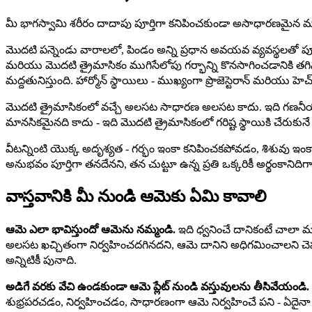
మీ భాగస్వామి శరీరం దాదాపు పూర్తిగా కనిపించకుండా అసాధారణమైన మరియ
మొదటి పన్నెండు వారాలలో, పిండం అన్ని ప్రధాన అవయవ వ్యవస్థలతో పూర్
మరియు మొదటి త్రైమాసికం ముగిసేలోపు గర్భాన్ని కొనసాగించడానికి తగి
మద్దతునిస్తుంది. హార్మోన్ స్థాయిలు - ముఖ్యంగా ప్రొజెస్టెరాన్ మరియు హె
మొదటి త్రైమాసికంలో వచ్చే అలసట సాధారణ అలసట కాదు. ఇది గణనీయమైన
మానసికమైనది కాదు - ఇది మొదటి త్రైమాసికంలో గరిష్ట స్థాయికి చేరుకునే 
వీటన్నింటి యొక్క అదృశ్యత - గర్భం ఇంకా కనిపించకపోవడం, శిశువు ఇం
అనుభవం పూర్తిగా తనదేనని, తన చుట్టూ ఉన్న ప్రతి ఒక్కరికీ అర్థంకానిదిగా
వాస్తవానికి మీ నుండి ఆమెకు ఏమి కావాలి
ఆమె ఎలా భావిస్తుందో ఆమెను నమ్మండి.
ఇది ధ్వనించే దానికంటే చాలా మ
అలసట ఖచ్చితంగా నిర్వహించదగినదని, ఆమె దానిని అధిగమించాలని చెప్పబ
అన్నిటికీ పునాది.
అడిగే వరకు వేచి ఉండకుండా ఆమె ప్లేట్ నుండి వస్తువులను తీసివేయండి.
శుభ్రపరచడం, నిర్వహించడం, సాధారణంగా ఆమె నిర్వహించే పని - ఏదైన