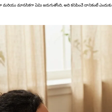
ంగా మరియు మానసికగా ఏమి జరుగుతోంది, అది కనిపించే దానికంటే ఎంద