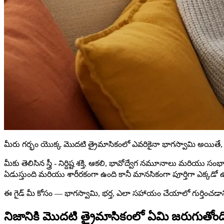
మీరు గర్భం యొక్క మొదటి త్రైమాసికంలో ఎవరికైనా భాగస్వామి అయితే, మ
మీకు తెలిసిన స్త్రీ - నిర్దిష్ట శక్తి, ఆకలి, భావోద్వేగ నమూనాలు మర
ఏడుస్తుంది మరియు శారీరకంగా ఉంది కానీ మానసికంగా పూర్తిగా ఎక్కడో ఉంద
ఈ గైడ్ మీ కోసం — భాగస్వామి, భర్త, ఎలా సహాయం చేయాలో గుర్తించడానిక
నిజానికి మొదటి త్రైమాసికంలో ఏమి జరుగుతోంద