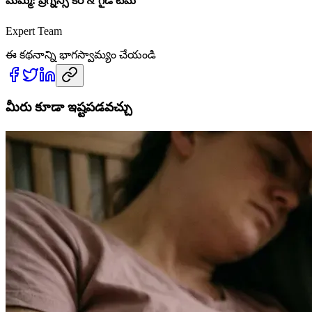
మమ్మీ: ప్రెగ్నెన్సీ కేర్ & గైడ్ టీమ్
Expert Team
ఈ కథనాన్ని భాగస్వామ్యం చేయండి
మీరు కూడా ఇష్టపడవచ్చు