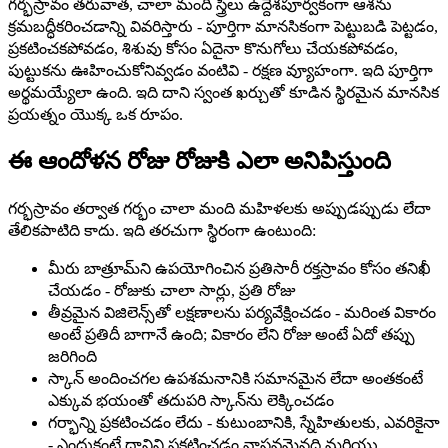
గర్భస్రావం తరువాత, చాలా మంది స్త్రీలు ఉద్దేశపూర్వకంగా ఆశను
క్రమబద్ధీకరించడాన్ని వివరిస్తారు - పూర్తిగా మానసికంగా పెట్టుబడి పెట్టడం,
ప్రకటించకపోవడం, శిశువు కోసం ఏదైనా కొనుగోలు చేయకపోవడం,
పుట్టుకను ఊహించుకోనివ్వడం వంటివి - రక్షణ వ్యూహంగా. ఇది పూర్తిగా
అర్థమయ్యేలా ఉంది. ఇది దాని స్వంత ఖర్చుతో కూడిన స్థిరమైన మానసిక
ప్రయత్నం యొక్క ఒక రూపం.
ఈ ఆందోళన రోజు రోజుకి ఎలా అనిపిస్తుంది
గర్భస్రావం తర్వాత గర్భం చాలా మంది మహిళలకు అప్పుడప్పుడు లేదా
తేలికపాటిది కాదు. ఇది తరచుగా స్థిరంగా ఉంటుంది:
మీరు బాత్రూమ్‌ని ఉపయోగించిన ప్రతిసారీ రక్తస్రావం కోసం తనిఖీ
చేయడం - రోజుకు చాలా సార్లు, ప్రతి రోజు
తీవ్రమైన విజిలెన్స్‌తో లక్షణాలను పర్యవేక్షించడం - మరింత వికారం
అంటే ప్రతిదీ బాగానే ఉంది; వికారం లేని రోజు అంటే ఏదో తప్పు
జరిగింది
స్కాన్ అందించగల ఉపశమనానికి సమానమైన లేదా అంతకంటే
ఎక్కువ భయంతో తదుపరి స్కాన్‌ను లెక్కించడం
గర్భాన్ని ప్రకటించడం లేదు - కుటుంబానికి, స్నేహితులకు, ఎవరికైనా
- ఎందుకంటే దానిని ప్రకటించడం వాస్తవమైనది మరియు