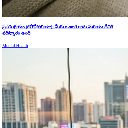
ప్రసవ భయం (టోకోఫోబియా): మీరు ఒంటరి కాదు మరియు దీనికి
పరిష్కారం ఉంది
Mental Health