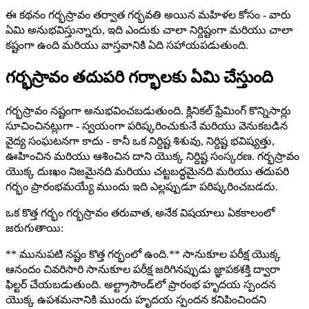
ఈ కథనం గర్భస్రావం తర్వాత గర్భవతి అయిన మహిళల కోసం - వారు
ఏమి అనుభవిస్తున్నారు, ఇది ఎందుకు చాలా నిర్దిష్టంగా మరియు చాలా
కష్టంగా ఉంది మరియు వాస్తవానికి ఏది సహాయపడుతుంది.
గర్భస్రావం తదుపరి గర్భాలకు ఏమి చేస్తుంది
గర్భస్రావం నష్టంగా అనుభవించబడుతుంది. క్లినికల్ ఫ్రేమింగ్ కొన్నిసార్లు
సూచించినట్లుగా - స్వయంగా పరిష్కరించుకునే మరియు వెనుకబడిన
వైద్య సంఘటనగా కాదు - కానీ ఒక నిర్దిష్ట శిశువు, నిర్దిష్ట భవిష్యత్తు,
ఊహించిన మరియు ఆశించిన దాని యొక్క నిర్దిష్ట సంస్కరణ. గర్భస్రావం
యొక్క దుఃఖం నిజమైనది మరియు చట్టబద్ధమైనది మరియు తదుపరి
గర్భం ప్రారంభమయ్యే ముందు ఇది ఎల్లప్పుడూ పరిష్కరించబడదు.
ఒక కొత్త గర్భం గర్భస్రావం తరువాత, అనేక విషయాలు ఏకకాలంలో
జరుగుతాయి:
** మునుపటి నష్టం కొత్త గర్భంలో ఉంది.** సానుకూల పరీక్ష యొక్క
ఆనందం చివరిసారి సానుకూల పరీక్ష జరిగినప్పుడు జ్ఞాపకశక్తి ద్వారా
ఫిల్టర్ చేయబడుతుంది. అల్ట్రాసౌండ్‌లో ప్రారంభ హృదయ స్పందన
యొక్క ఉపశమనానికి ముందు హృదయ స్పందన కనిపించిందని