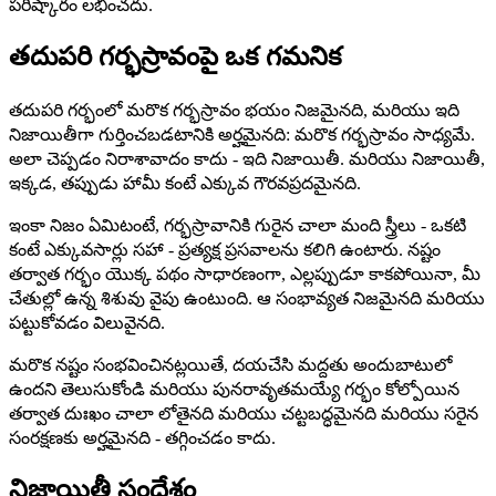
పరిష్కారం లభించదు.
తదుపరి గర్భస్రావంపై ఒక గమనిక
తదుపరి గర్భంలో మరొక గర్భస్రావం భయం నిజమైనది, మరియు ఇది
నిజాయితీగా గుర్తించబడటానికి అర్హమైనది: మరొక గర్భస్రావం సాధ్యమే.
అలా చెప్పడం నిరాశావాదం కాదు - ఇది నిజాయితీ. మరియు నిజాయితీ,
ఇక్కడ, తప్పుడు హామీ కంటే ఎక్కువ గౌరవప్రదమైనది.
ఇంకా నిజం ఏమిటంటే, గర్భస్రావానికి గురైన చాలా మంది స్త్రీలు - ఒకటి
కంటే ఎక్కువసార్లు సహా - ప్రత్యక్ష ప్రసవాలను కలిగి ఉంటారు. నష్టం
తర్వాత గర్భం యొక్క పథం సాధారణంగా, ఎల్లప్పుడూ కాకపోయినా, మీ
చేతుల్లో ఉన్న శిశువు వైపు ఉంటుంది. ఆ సంభావ్యత నిజమైనది మరియు
పట్టుకోవడం విలువైనది.
మరొక నష్టం సంభవించినట్లయితే, దయచేసి మద్దతు అందుబాటులో
ఉందని తెలుసుకోండి మరియు పునరావృతమయ్యే గర్భం కోల్పోయిన
తర్వాత దుఃఖం చాలా లోతైనది మరియు చట్టబద్ధమైనది మరియు సరైన
సంరక్షణకు అర్హమైనది - తగ్గించడం కాదు.
నిజాయితీ సందేశం