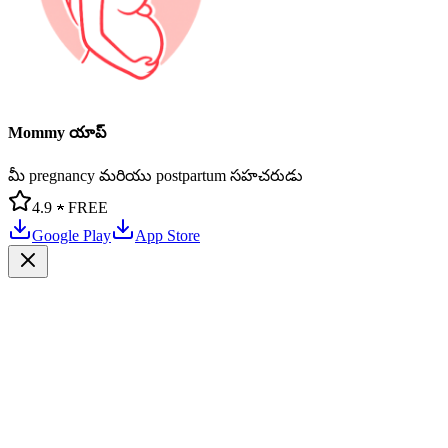
Mommy యాప్
మీ pregnancy మరియు postpartum సహచరుడు
4.9 ★
FREE
Google Play
App Store