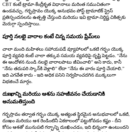
CBT కంటే ట్రామా-కేంద్రీకృత విధానాలు మరింత సముచితంగా
ఉండవచ్చు. గర్భస్రావం యొక్క అనుభవం పోస్ట్ ట్రామాటిక్ స్ట్రెస్
ప్రతిస్పందనలను ఉత్పత్తి చేస్తుంది మరియు ఇవి ట్రామా-నిర్దిష్ట చికిత్సకు
మెరుగ్గా స్పందిస్తాయి.
పూర్తి నలభై వారాల కంటే చిన్న సమయ ఫ్రేమ్‌లు
చాలా మంది మహిళలు సహాయపడే వ్యూహాలలో ఒకటి గర్భం యొక్క
పూర్తి వ్యవధి కంటే చాలా తక్కువ సమయ వ్యవధిపై దృష్టి పెట్టడం. “నేను
ఈ ఆందోళన నుండి నలభై వారాలపాటు జీవించాలి” అని కాదు, కానీ
“నేను తదుపరి స్కాన్‌కి వెళ్లాలి” లేదా “నేను ఈ వారం పూర్తి చేయాలి.”
ఇది ఎగవేత కాదు - ఇది అధిక పనిని నిర్వహించదగిన ముక్కలుగా
విభజించే మార్గం.
దుఃఖాన్ని మరియు ఆశను సహజీవనం చేయడానికి
అనుమతిస్తుంది
గర్భస్రావం తర్వాత గర్భం యొక్క అత్యంత స్థిరమైన అనుభవాలలో ఒకటి,
దుఃఖం మరియు ఆశ రెండింటినీ ఏకకాలంలో పట్టుకోవడం కష్టం - దీని
కోసం ఆశతో మునుపటి గర్భాన్ని దుఃఖించడం, ఇది భిన్నంగా ఉంటుందని