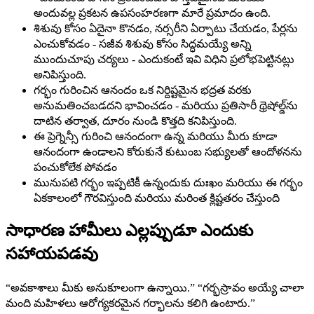
అందువల్ల ప్రకటన ఉపసంహరణగా మారే ప్రమాదం ఉంది.
శిశువు కోసం ఏదైనా కొనడం, నర్సరీని ఏర్పాటు చేయడం, పేర్లను
ఎంచుకోవడం - సజీవ శిశువు కోసం సిద్ధమయ్యే అన్ని
ముందుచూపు చర్యలు - ఎందుకంటే ఇవి విధిని ప్రలోభపెట్టినట్లు
అనిపిస్తుంది.
గర్భం గురించిన ఆనందం ఒక నిర్దిష్టమైన భద్రత వరకు
అనుమతించబడదని భావించడం - మరియు ప్రతిసారీ థ్రెషోల్డ్‌ను
దాటిన తర్వాత, దూరం నుండి కొత్తది కనిపిస్తుంది.
ఈ ప్రెగ్నెన్సీ గురించి ఆనందంగా ఉన్న మరియు మీరు కూడా
ఆనందంగా ఉండాలని కోరుకునే కుటుంబ సభ్యులతో ఆందోళనను
పంచుకోలేక పోవడం
మునుపటి గర్భం ఇప్పటికీ ఉన్నందుకు దుఃఖం మరియు ఈ గర్భం
ఏకకాలంలో గౌరవిస్తుంది మరియు మరింత క్లిష్టతరం చేస్తుంది
సాధారణ హామీలు ఎల్లప్పుడూ ఎందుకు
సహాయపడవు
“అవకాశాలు మీకు అనుకూలంగా ఉన్నాయి.” “గర్భస్రావం అయ్యే చాలా
మంది మహిళలు ఆరోగ్యకరమైన గర్భాలను కలిగి ఉంటారు.”