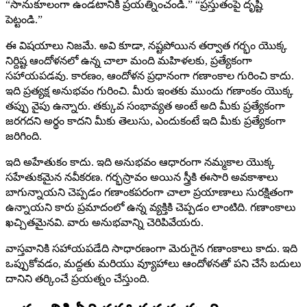
“సానుకూలంగా ఉండటానికి ప్రయత్నించండి.” “ప్రస్తుతంపై దృష్టి
పెట్టండి.”
ఈ విషయాలు నిజమే. అవి కూడా, నష్టపోయిన తర్వాత గర్భం యొక్క
నిర్దిష్ట ఆందోళనలో ఉన్న చాలా మంది మహిళలకు, ప్రత్యేకంగా
సహాయపడవు. కారణం, ఆందోళన ప్రధానంగా గణాంకాల గురించి కాదు.
ఇది ప్రత్యక్ష అనుభవం గురించి. మీరు ఇంతకు ముందు గణాంకం యొక్క
తప్పు వైపు ఉన్నారు. తక్కువ సంభావ్యత అంటే అది మీకు ప్రత్యేకంగా
జరగదని అర్థం కాదని మీకు తెలుసు, ఎందుకంటే ఇది మీకు ప్రత్యేకంగా
జరిగింది.
ఇది అహేతుకం కాదు. ఇది అనుభవం ఆధారంగా నమ్మకాల యొక్క
సహేతుకమైన నవీకరణ. గర్భస్రావం అయిన స్త్రీకి ఈసారి అవకాశాలు
బాగున్నాయని చెప్పడం గణాంకపరంగా చాలా ప్రయాణాలు సురక్షితంగా
ఉన్నాయని కారు ప్రమాదంలో ఉన్న వ్యక్తికి చెప్పడం లాంటిది. గణాంకాలు
ఖచ్చితమైనవి. వారు అనుభవాన్ని చెరిపివేయరు.
వాస్తవానికి సహాయపడేది సాధారణంగా మెరుగైన గణాంకాలు కాదు. ఇది
ఒప్పుకోవడం, మద్దతు మరియు వ్యూహాలు ఆందోళనతో పని చేసే బదులు
దానిని తర్కించే ప్రయత్నం చేస్తుంది.