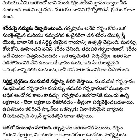
మరియు ఏమి జరిగిందో దాని నుండి రక్షించలేదని జ్ఞానం ద్వారా నీడ
ఉంటుంది. ఆశ నిజమైనది - మరియు దానిని కోల్పోతారనే భయం కూడా
ఉంది.
శరీరంపై నమ్మకం దెబ్బతింటుంది.
గర్భస్రావం అనేది గర్భం కోసం ఒక
సురక్షితమైన మరియు నమ్మదగిన కంటైనర్‌గా తన శరీరం యొక్క స్త్రీ
యొక్క భావానికి ఒక నిర్దిష్ట రకమైన గాయాన్ని ఉత్పత్తి చేస్తుంది. మనస్సు
కోరుకోని, ఊహించని పనిని శరీరం చేసింది. తదుపరి గర్భధారణలో, శరీరం
అదే విధంగా విశ్వసించబడదు - ఒక అప్రమత్తత, పర్యవేక్షణ, ఇతర షూ
పడిపోవడానికి వేచి ఉండాలనే భావం ఉంది, అది హేతుబద్ధమైన
అనుభవాన్ని కలిగి ఉంటుంది, కానీ కొనసాగించడానికి అలసిపోతుంది.
నిర్దిష్ట ట్రిగ్గర్‌లు మునుపటి నష్టాన్ని తిరిగి తెస్తాయి.
మునుపటి గర్భస్రావం
సంభవించిన గర్భధారణ వయస్సు తదుపరి గర్భధారణలో ముఖ్యంగా
అధిక-ఆందోళన కాలం కావచ్చు. గర్భస్రావం జరగడానికి ముందు ఉన్న
లక్షణాలు - లేదా లక్షణాలు లేకపోవడం - తీవ్రంగా పర్యవేక్షించబడతాయి.
ఉపశమనం కలిగించే స్కాన్‌లు ఒకప్పుడు వినాశకరమైన వార్తలను
తీసుకువచ్చిన స్కాన్ జ్ఞాపకశక్తిని కూడా తెస్తాయి.
ఆశతో సంబంధం మారింది.
గర్భస్రావం జరగడానికి ముందు, గర్భం
గురించి పూర్తిగా, నిరాటంకంగా ఆశాజనకంగా ఉండటం సాధ్యమైంది.