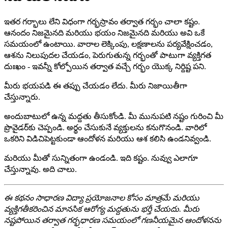
ఇతర గర్భాలు లేని విధంగా గర్భస్రావం తర్వాత గర్భం చాలా కష్టం.
ఆనందం నిజమైనది మరియు భయం నిజమైనది మరియు అవి ఒకే
సమయంలో ఉంటాయి. వారాల లెక్కింపు, లక్షణాలను పర్యవేక్షించడం,
ఆశను నిలుపుదల చేయడం, పెరుగుతున్న గర్భంతో పాటుగా వ్యక్తిగత
దుఃఖం - ఇవన్నీ కోల్పోయిన తర్వాత వచ్చే గర్భం యొక్క నిర్దిష్ట పని.
మీరు భయపడి ఈ తప్పు చేయడం లేదు. మీరు నిజాయితీగా
చేస్తున్నారు.
అందుబాటులో ఉన్న మద్దతు తీసుకోండి. మీ మునుపటి నష్టం గురించి మీ
ప్రొవైడర్‌కు చెప్పండి. అర్థం చేసుకునే వ్యక్తులను కనుగొనండి. వారిలో
ఒకరిని విడిచిపెట్టకుండా ఆందోళన మరియు ఆశ కలిసి ఉండనివ్వండి.
మరియు మీతో సున్నితంగా ఉండండి. ఇది కష్టం. నువ్వు ఎలాగూ
చేస్తున్నావు. అది చాలు.
ఈ కథనం సాధారణ విద్యా ప్రయోజనాల కోసం మాత్రమే మరియు
వ్యక్తిగతీకరించిన మానసిక ఆరోగ్య మద్దతును భర్తీ చేయదు. మీరు
నష్టపోయిన తర్వాత గర్భధారణ సమయంలో గణనీయమైన ఆందోళనను