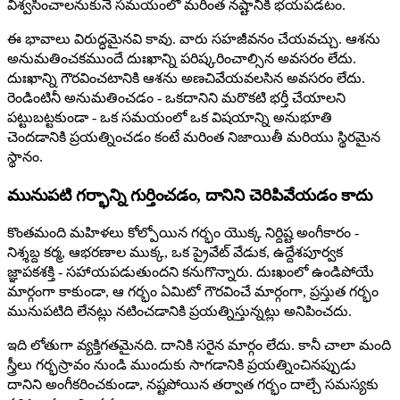
విశ్వసించాలనుకునే సమయంలో మరింత నష్టానికి భయపడటం.
ఈ భావాలు విరుద్ధమైనవి కావు. వారు సహజీవనం చేయవచ్చు. ఆశను
అనుమతించకముందే దుఃఖాన్ని పరిష్కరించాల్సిన అవసరం లేదు.
దుఃఖాన్ని గౌరవించటానికి ఆశను అణచివేయవలసిన అవసరం లేదు.
రెండింటినీ అనుమతించడం - ఒకదానిని మరొకటి భర్తీ చేయాలని
పట్టుబట్టకుండా - ఒక సమయంలో ఒక విషయాన్ని అనుభూతి
చెందడానికి ప్రయత్నించడం కంటే మరింత నిజాయితీ మరియు స్థిరమైన
స్థానం.
మునుపటి గర్భాన్ని గుర్తించడం, దానిని చెరిపివేయడం కాదు
కొంతమంది మహిళలు కోల్పోయిన గర్భం యొక్క నిర్దిష్ట అంగీకారం -
నిశ్శబ్ద కర్మ, ఆభరణాల ముక్క, ఒక ప్రైవేట్ వేడుక, ఉద్దేశపూర్వక
జ్ఞాపకశక్తి - సహాయపడుతుందని కనుగొన్నారు. దుఃఖంలో ఉండిపోయే
మార్గంగా కాకుండా, ఆ గర్భం ఏమిటో గౌరవించే మార్గంగా, ప్రస్తుత గర్భం
మునుపటిది లేనట్లు నటించడానికి ప్రయత్నిస్తున్నట్లు అనిపించదు.
ఇది లోతుగా వ్యక్తిగతమైనది. దానికి సరైన మార్గం లేదు. కానీ చాలా మంది
స్త్రీలు గర్భస్రావం నుండి ముందుకు సాగడానికి ప్రయత్నించినప్పుడు
దానిని అంగీకరించకుండా, నష్టపోయిన తర్వాత గర్భం దాల్చే సమస్యకు