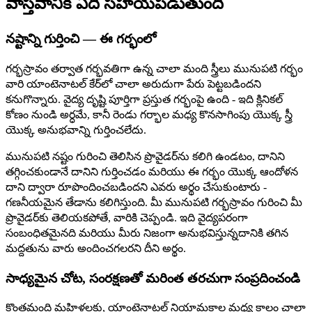
వాస్తవానికి ఏది సహాయపడుతుంది
నష్టాన్ని గుర్తించి — ఈ గర్భంలో
గర్భస్రావం తర్వాత గర్భవతిగా ఉన్న చాలా మంది స్త్రీలు మునుపటి గర్భం
వారి యాంటెనాటల్ కేర్‌లో చాలా అరుదుగా పేరు పెట్టబడిందని
కనుగొన్నారు. వైద్య దృష్టి పూర్తిగా ప్రస్తుత గర్భంపై ఉంది - ఇది క్లినికల్
కోణం నుండి అర్ధమే, కానీ రెండు గర్భాల మధ్య కొనసాగింపు యొక్క స్త్రీ
యొక్క అనుభవాన్ని గుర్తించలేదు.
మునుపటి నష్టం గురించి తెలిసిన ప్రొవైడర్‌ను కలిగి ఉండటం, దానిని
తగ్గించకుండానే దానిని గుర్తించడం మరియు ఈ గర్భం యొక్క ఆందోళన
దాని ద్వారా రూపొందించబడిందని ఎవరు అర్థం చేసుకుంటారు -
గణనీయమైన తేడాను కలిగిస్తుంది. మీ మునుపటి గర్భస్రావం గురించి మీ
ప్రొవైడర్‌కు తెలియకపోతే, వారికి చెప్పండి. ఇది వైద్యపరంగా
సంబంధితమైనది మరియు మీరు నిజంగా అనుభవిస్తున్నదానికి తగిన
మద్దతును వారు అందించగలరని దీని అర్థం.
సాధ్యమైన చోట, సంరక్షణతో మరింత తరచుగా సంప్రదించండి
కొంతమంది మహిళలకు, యాంటెనాటల్ నియామకాల మధ్య కాలం చాలా