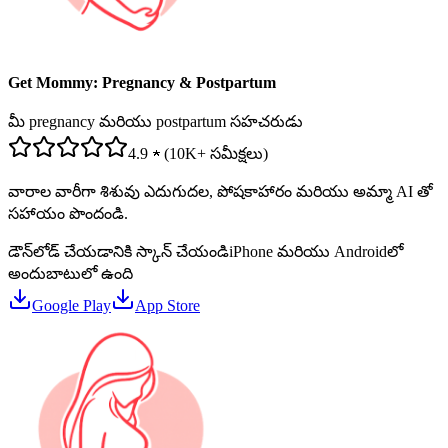
Get Mommy: Pregnancy & Postpartum
మీ pregnancy మరియు postpartum సహచరుడు
4.9 ★ (10K+ సమీక్షలు)
వారాల వారీగా శిశువు ఎదుగుదల, పోషకాహారం మరియు అమ్మా AI తో
సహాయం పొందండి.
డౌన్‌లోడ్ చేయడానికి స్కాన్ చేయండి
iPhone మరియు Androidలో
అందుబాటులో ఉంది
Google Play
App Store