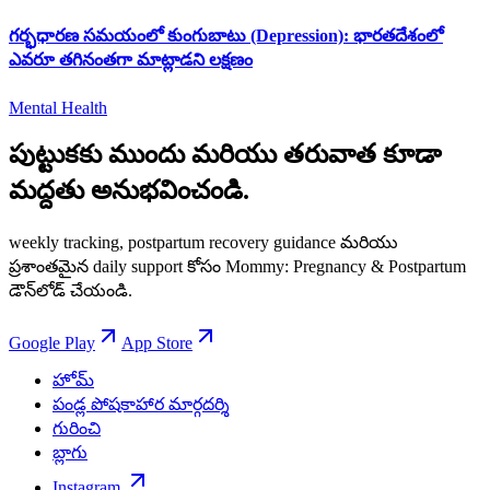
గర్భధారణ సమయంలో కుంగుబాటు (Depression): భారతదేశంలో
ఎవరూ తగినంతగా మాట్లాడని లక్షణం
Mental Health
పుట్టుకకు ముందు మరియు తరువాత కూడా
మద్దతు అనుభవించండి.
weekly tracking, postpartum recovery guidance మరియు
ప్రశాంతమైన daily support కోసం Mommy: Pregnancy & Postpartum
డౌన్‌లోడ్ చేయండి.
Google Play
App Store
హోమ్
పండ్ల పోషకాహార మార్గదర్శి
గురించి
బ్లాగు
Instagram