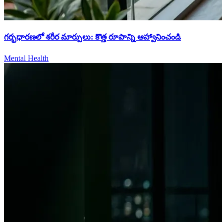
గర్భధారణలో శరీర మార్పులు: కొత్త రూపాన్ని ఆహ్వానించండి
Mental Health