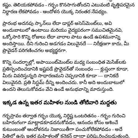
కష్టం. తెలియకపోవడం - గర్భం కొనసాగుతోందని ఎటువంటి వృత్తిపరమైన
నిర్ధారణ లేకపోవడం - ఆందోళన యొక్క నిరంతర నేపథ్యం.
ప్రారంభ అదనపు స్కాన్‌లు లేదా డాప్లర్ అసెస్‌మెంట్‌లు, అవి
అందుబాటులో ఉంటాయి మరియు వైద్యపరంగా సముచితమైనవి,
ఒక్కోసారి కొన్ని రోజులు లేదా వారాల పాటు ఉండే ఉపశమనాన్ని
అందిస్తాయి. దీని గురించి అడగడం విలువైనదే — నిరీక్షణగా కాదు, మీ
ప్రొవైడర్ పరిగణించగల అభ్యర్థనగా.
కొన్ని సందర్భాల్లో, అపాయింట్‌మెంట్‌ల మధ్య సంబంధిత మెసేజ్‌లకు
ప్రతిస్పందించడానికి ఇష్టపడే ప్రొవైడర్‌తో సంబంధం — క్లుప్తంగా కూడా,
మీరు వివరిస్తున్నది సాధారణమని చెప్పడానికి కూడా — దానికదే
విలువైనది. ప్రతి సిస్టమ్ దీన్ని అందించదు. కానీ అది అందుబాటులో
ఉందని తెలుసుకోవడం వేచి ఉండే అనుభవాన్ని మారుస్తుంది.
ఇక్కడ ఉన్న ఇతర మహిళల నుండి తోటివారి మద్దతు
గర్భస్రావం తర్వాత గర్భం యొక్క నిర్దిష్ట ఒంటరితనం - గర్భం గురించి
బహిరంగంగా మాట్లాడకూడదనుకోవడం, ఆనందం కోసం ఆశించే
కుటుంబంతో ఆందోళనను నిజాయితీగా పంచుకోలేకపోవడం - అదే
స్థితిలో ఉన్న ఇతర మహిళలతో కనెక్షన్ ద్వారా పరిష్కరించబడుతుంది.