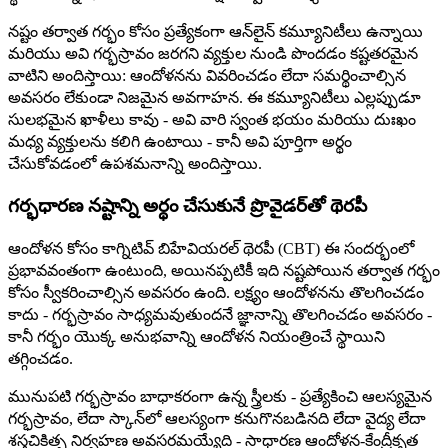
నష్టం తర్వాత గర్భం కోసం ప్రత్యేకంగా ఆన్‌లైన్ కమ్యూనిటీలు ఉన్నాయి
మరియు అవి గర్భస్రావం జరగని వ్యక్తుల నుండి పొందడం కష్టతరమైన
వాటిని అందిస్తాయి: ఆందోళనను వివరించడం లేదా సమర్థించాల్సిన
అవసరం లేకుండా నిజమైన అవగాహన. ఈ కమ్యూనిటీలు ఎల్లప్పుడూ
సులభమైన ఖాళీలు కావు - అవి వారి స్వంత భయం మరియు దుఃఖం
మధ్య వ్యక్తులను కలిగి ఉంటాయి - కానీ అవి పూర్తిగా అర్థం
చేసుకోవడంలో ఉపశమనాన్ని అందిస్తాయి.
గర్భధారణ నష్టాన్ని అర్థం చేసుకునే ప్రొవైడర్‌తో థెరపీ
ఆందోళన కోసం కాగ్నిటివ్ బిహేవియరల్ థెరపీ (CBT) ఈ సందర్భంలో
ప్రభావవంతంగా ఉంటుంది, అయినప్పటికీ ఇది నష్టపోయిన తర్వాత గర్భం
కోసం స్వీకరించాల్సిన అవసరం ఉంది. లక్ష్యం ఆందోళనను తొలగించడం
కాదు - గర్భస్రావం సాధ్యమవుతుందనే జ్ఞానాన్ని తొలగించడం అవసరం -
కానీ గర్భం యొక్క అనుభవాన్ని ఆందోళన నియంత్రించే స్థాయిని
తగ్గించడం.
మునుపటి గర్భస్రావం బాధాకరంగా ఉన్న స్త్రీలకు - ప్రత్యేకించి ఆలస్యమైన
గర్భస్రావం, లేదా స్కాన్‌లో ఆలస్యంగా కనుగొనబడినది లేదా వైద్య లేదా
శస్త్రచికిత్స నిర్వహణ అవసరమయ్యేది - సాధారణ ఆందోళన-కేంద్రీకృత