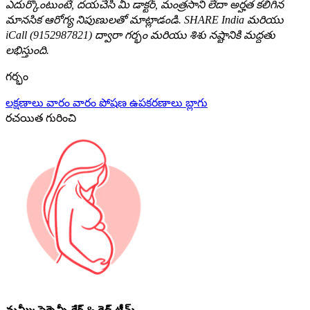
ఎదుర్కొంటుంటే, దయచేసి మీ డాక్టర్, మంత్రసాని లేదా అర్హత కలిగిన
మానసిక ఆరోగ్య నిపుణులతో మాట్లాడండి. SHARE India మరియు
iCall (9152987821) ద్వారా గర్భం మరియు శిశు నష్టానికి మద్దతు
లభిస్తుంది.
గర్భం
లక్షణాలు
వారం వారం
పోషణ
ఉపకరణాలు
బ్లాగు
రచయిత గురించి