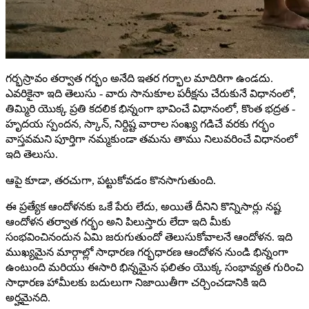
గర్భస్రావం తర్వాత గర్భం అనేది ఇతర గర్భాల మాదిరిగా ఉండదు.
ఎవరికైనా ఇది తెలుసు - వారు సానుకూల పరీక్షను చేరుకునే విధానంలో,
తిమ్మిరి యొక్క ప్రతి కదలిక భిన్నంగా భావించే విధానంలో, కొంత భద్రత -
హృదయ స్పందన, స్కాన్, నిర్దిష్ట వారాల సంఖ్య గడిచే వరకు గర్భం
వాస్తవమని పూర్తిగా నమ్మకుండా తమను తాము నిలువరించే విధానంలో
ఇది తెలుసు.
ఆపై కూడా, తరచుగా, పట్టుకోవడం కొనసాగుతుంది.
ఈ ప్రత్యేక ఆందోళనకు ఒకే పేరు లేదు, అయితే దీనిని కొన్నిసార్లు నష్ట
ఆందోళన తర్వాత గర్భం అని పిలుస్తారు లేదా ఇది మీకు
సంభవించినందున ఏమి జరుగుతుందో తెలుసుకోవాలనే ఆందోళన. ఇది
ముఖ్యమైన మార్గాల్లో సాధారణ గర్భధారణ ఆందోళన నుండి భిన్నంగా
ఉంటుంది మరియు ఈసారి భిన్నమైన ఫలితం యొక్క సంభావ్యత గురించి
సాధారణ హామీలకు బదులుగా నిజాయితీగా చర్చించడానికి ఇది
అర్హమైనది.