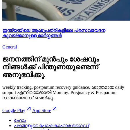
ഇന്ത്യയിലെ ആശുപത്രികളിലെ പ്രസവവേദന
കുറയ്ക്കാനുള്ള മാർഗ്ഗങ്ങൾ
General
ജനനത്തിന് മുൻപും ശേഷവും
നിങ്ങള്‍ക്ക് പിന്തുണയുണ്ടെന്ന്
അനുഭവിക്കൂ.
weekly tracking, postpartum recovery guidance, ശാന്തമായ daily
support എന്നിവയ്ക്കായി Mommy: Pregnancy & Postpartum
ഡൗൺലോഡ് ചെയ്യൂ.
Google Play
App Store
ഹോം
പഴങ്ങളുടെ പോഷകാഹാര ഗൈഡ്