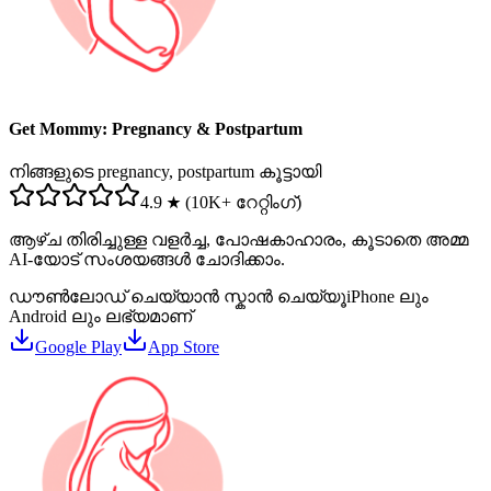
Get Mommy: Pregnancy & Postpartum
നിങ്ങളുടെ pregnancy, postpartum കൂട്ടായി
4.9 ★ (10K+ റേറ്റിംഗ്)
ആഴ്ച തിരിച്ചുള്ള വളർച്ച, പോഷകാഹാരം, കൂടാതെ അമ്മ
AI-യോട് സംശയങ്ങൾ ചോദിക്കാം.
ഡൗൺലോഡ് ചെയ്യാൻ സ്കാൻ ചെയ്യൂ
iPhone ലും
Android ലും ലഭ്യമാണ്
Google Play
App Store