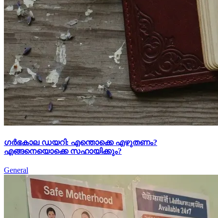
ഗർഭകാല ഡയറി: എന്തൊക്കെ എഴുതണം?
എങ്ങനെയൊക്കെ സഹായിക്കും?
General