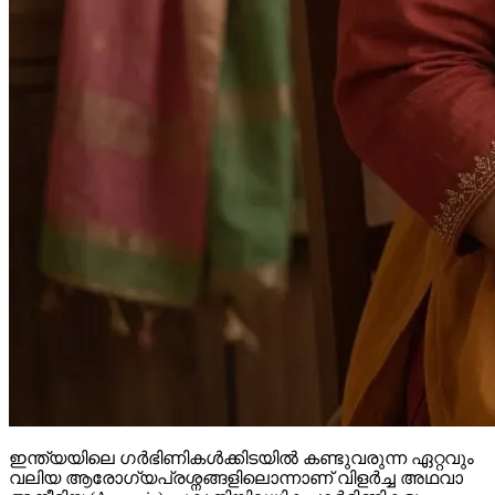
ഇന്ത്യയിലെ ഗർഭിണികൾക്കിടയിൽ കണ്ടുവരുന്ന ഏറ്റവും
വലിയ ആരോഗ്യപ്രശ്നങ്ങളിലൊന്നാണ് വിളർച്ച അഥവാ