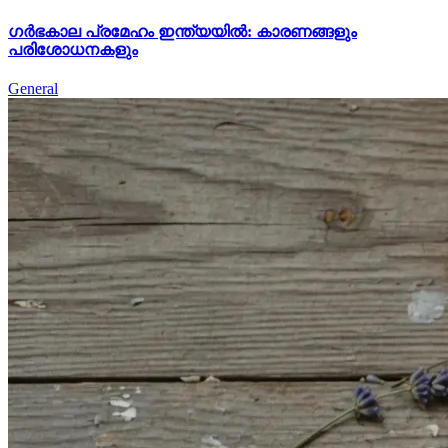
ഗർഭകാല പ്രമേഹം ഇന്ത്യയിൽ: കാരണങ്ങളും
പരിശോധനകളും
General