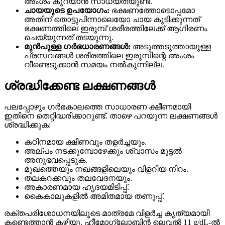
അംശം കുറയാൻ സാധ്യതയുണ്ട്.
ചായയുടെ ഉപയോഗം:
ഭക്ഷണത്തോടൊപ്പമോ
അതിന് തൊട്ടുപിന്നാലെയോ ചായ കുടിക്കുന്നത്
ഭക്ഷണത്തിലെ ഇരുമ്പ് ശരീരത്തിലേക്ക് ആഗിരണം
ചെയ്യുന്നത് തടയുന്നു.
മുൻപുള്ള ഗർഭധാരണങ്ങൾ:
അടുത്തടുത്തായുള്ള
പ്രസവങ്ങൾ ശരീരത്തിലെ ഇരുമ്പിന്റെ അംശം
വീണ്ടെടുക്കാൻ സമയം നൽകുന്നില്ല.
ശ്രദ്ധിക്കേണ്ട ലക്ഷണങ്ങൾ
പലപ്പോഴും ഗർഭകാലത്തെ സാധാരണ ക്ഷീണമായി
ഇതിനെ തെറ്റിദ്ധരിക്കാറുണ്ട്. താഴെ പറയുന്ന ലക്ഷണങ്ങൾ
ശ്രദ്ധിക്കുക:
കഠിനമായ ക്ഷീണവും തളർച്ചയും.
അല്പം നടക്കുമ്പോഴേക്കും ശ്വാസം മുട്ടൽ
അനുഭവപ്പെടുക.
മുഖത്തെയും നഖങ്ങളിലെയും വിളറിയ നിറം.
തലകറക്കവും തലവേദനയും.
അകാരണമായ ഹൃദയമിടിപ്പ്.
കൈകാലുകളിൽ അമിതമായ തണുപ്പ്.
രക്തപരിശോധനയിലൂടെ മാത്രമേ വിളർച്ച കൃത്യമായി
കണ്ടെത്താൻ കഴിയൂ. ഹീമോഗ്ലോബിൻ ലെവൽ 11 g/dL-ൽ