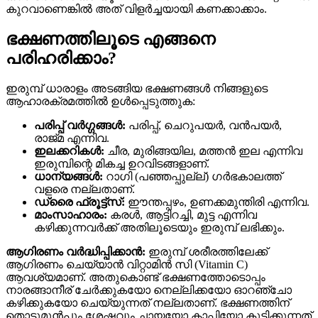
കുറവാണെങ്കിൽ അത് വിളർച്ചയായി കണക്കാക്കാം.
ഭക്ഷണത്തിലൂടെ എങ്ങനെ
പരിഹരിക്കാം?
ഇരുമ്പ് ധാരാളം അടങ്ങിയ ഭക്ഷണങ്ങൾ നിങ്ങളുടെ
ആഹാരക്രമത്തിൽ ഉൾപ്പെടുത്തുക:
പരിപ്പ് വർഗ്ഗങ്ങൾ:
പരിപ്പ്, ചെറുപയർ, വൻപയർ,
രാജ്മ എന്നിവ.
ഇലക്കറികൾ:
ചീര, മുരിങ്ങയില, മത്തൻ ഇല എന്നിവ
ഇരുമ്പിന്റെ മികച്ച ഉറവിടങ്ങളാണ്.
ധാന്യങ്ങൾ:
റാഗി (പഞ്ഞപ്പുല്ല്) ഗർഭകാലത്ത്
വളരെ നല്ലതാണ്.
ഡ്രൈ ഫ്രൂട്ട്സ്:
ഈന്തപ്പഴം, ഉണക്കമുന്തിരി എന്നിവ.
മാംസാഹാരം:
കരൾ, ആട്ടിറച്ചി, മുട്ട എന്നിവ
കഴിക്കുന്നവർക്ക് അതിലൂടെയും ഇരുമ്പ് ലഭിക്കും.
ആഗിരണം വർദ്ധിപ്പിക്കാൻ:
ഇരുമ്പ് ശരീരത്തിലേക്ക്
ആഗിരണം ചെയ്യാൻ വിറ്റാമിൻ സി (Vitamin C)
ആവശ്യമാണ്. അതുകൊണ്ട് ഭക്ഷണത്തോടൊപ്പം
നാരങ്ങാനീര് ചേർക്കുകയോ നെല്ലിക്കയോ ഓറഞ്ചോ
കഴിക്കുകയോ ചെയ്യുന്നത് നല്ലതാണ്. ഭക്ഷണത്തിന്
തൊട്ടുമുൻപും ശേഷവും ചായയോ കാപ്പിയോ കുടിക്കുന്നത്