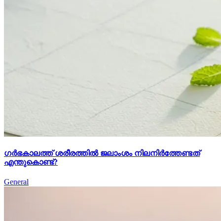
ഗർഭകാലത്ത് ശരീരത്തിൽ ജലാംശം നിലനിർത്തേണ്ടത്
എന്തുകൊണ്ട്?
General