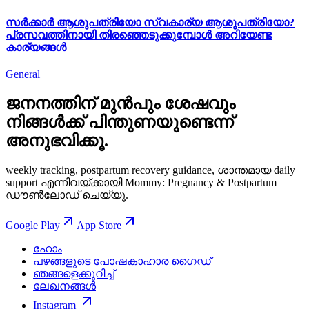
സർക്കാർ ആശുപത്രിയോ സ്വകാര്യ ആശുപത്രിയോ?
പ്രസവത്തിനായി തിരഞ്ഞെടുക്കുമ്പോൾ അറിയേണ്ട
കാര്യങ്ങൾ
General
ജനനത്തിന് മുൻപും ശേഷവും
നിങ്ങള്‍ക്ക് പിന്തുണയുണ്ടെന്ന്
അനുഭവിക്കൂ.
weekly tracking, postpartum recovery guidance, ശാന്തമായ daily
support എന്നിവയ്ക്കായി Mommy: Pregnancy & Postpartum
ഡൗൺലോഡ് ചെയ്യൂ.
Google Play
App Store
ഹോം
പഴങ്ങളുടെ പോഷകാഹാര ഗൈഡ്
ഞങ്ങളെക്കുറിച്ച്
ലേഖനങ്ങൾ
Instagram