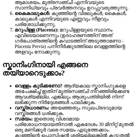
ആമാശയം, മൂത്രസഞ്ചി എന്നിവയുടെ
സാന്നിധ്യവും പ്രവർത്തനവും ഉറപ്പുവരുത്തുന്നു.
കൈകാലുകൾ:
കുഞ്ഞിന്റെ വിരലുകൾ, കൈകൾ,
കാലുകൾ എന്നിവയുടെ എണ്ണവും നീളവും
പരിശോധിക്കുന്നു.
മറുപിള്ള (Placenta):
മറുപിള്ളയുടെ സ്ഥാനം
എവിടെയാണെന്നും (ഉദാഹരണത്തിന് അത്
ഗർഭപാത്രത്തിന്റെ കവാടത്തിന് അടുത്താണോ -
Placenta Previa) പനിനീർക്കുടത്തിലെ വെള്ളത്തിന്റെ
അളവും നോക്കുന്നു.
സ്കാനിംഗിനായി എങ്ങനെ
തയ്യാറെടുക്കാം?
വെള്ളം കുടിക്കണോ?
ആദ്യകാല സ്കാനിംഗുകളെ
അപേക്ഷിച്ച് ഇതിന് മൂത്രസഞ്ചി നിറഞ്ഞിരിക്കേണ്ട
ആവശ്യമില്ല. എങ്കിലും ആശുപത്രിയിൽ നിന്ന്
ലഭിക്കുന്ന നിർദ്ദേശങ്ങൾ പാലിക്കുക.
വസ്ത്രധാരണം:
അയഞ്ഞതും സുഖപ്രദവുമായ
വസ്ത്രങ്ങൾ ധരിക്കുക.
സമയം:
ഇതൊരു വിശദമായ
പരിശോധനയായതിനാൽ ഏകദേശം 30 മിനിറ്റ് മുതൽ
ഒരു മണിക്കൂർ വരെ സമയം എടുത്തേക്കാം.
കുഞ്ഞിന്റെ പൊസിഷൻ ശരിയല്ലെങ്കിൽ കൂടുതൽ