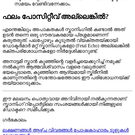
സമയം വേണ്ടിവന്നേക്കാം.
ഫലം പോസിറ്റീവ് അല്ലെങ്കിൽ?
എന്തെങ്കിലും അപാകതകൾ സ്കാനിംഗിൽ കണ്ടാൽ അത്
ഉടൻ തന്നെ ഒരു ഗൗരവകരമായ പ്രശ്നമാണെന്ന്
കരുതരുത്. പലപ്പോഴും കൂടുതൽ വ്യക്തതയ്ക്കായി
ഡോക്ടർമാർ മറ്റ് സ്കാനിംഗുകളോ (Fetal Echo) അല്ലെങ്കിൽ
രക്തപരിശോധനകളോ നിർദ്ദേശിക്കാറുണ്ട്.
അനാട്ടമി സ്കാൻ കുഞ്ഞിന്റെ വളർച്ചയെക്കുറിച്ച് നമുക്ക്
നൽകുന്ന ആത്മവിശ്വാസം വളരെ വലുതാണ്.
ഭയപ്പെടാതെ, കുഞ്ഞിനെ ആദ്യമായി സ്ക്രീനിൽ
കാണുന്നതിന്റെ സന്തോഷത്തോടെ ഈ പരിശോധനയ്ക്ക്
തയ്യാറെടുക്കാം.
ഈ ലേഖനം പൊതുവായ അറിവിനായി നൽകുന്നതാണ്.
സ്കാനിംഗ് റിപ്പോർട്ടിലെ സംശയങ്ങൾക്കായി നിങ്ങളുടെ
ഡോക്ടറെ സമീപിക്കുക.
ഗർഭകാലം
ലക്ഷണങ്ങൾ
ആഴ്ച വിവരങ്ങൾ
പോഷകാഹാരം
ടൂളുകൾ