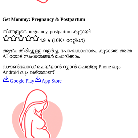
Get Mommy: Pregnancy & Postpartum
നിങ്ങളുടെ pregnancy, postpartum കൂട്ടായി
4.9 ★ (10K+ റേറ്റിംഗ്)
ആഴ്ച തിരിച്ചുള്ള വളർച്ച, പോഷകാഹാരം, കൂടാതെ അമ്മ
AI-യോട് സംശയങ്ങൾ ചോദിക്കാം.
ഡൗൺലോഡ് ചെയ്യാൻ സ്കാൻ ചെയ്യൂ
iPhone ലും
Android ലും ലഭ്യമാണ്
Google Play
App Store