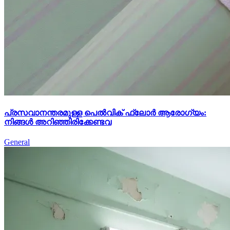
പ്രസവാനന്തരമുള്ള പെൽവിക് ഫ്ലോർ ആരോഗ്യം:
നിങ്ങൾ അറിഞ്ഞിരിക്കേണ്ടവ
General