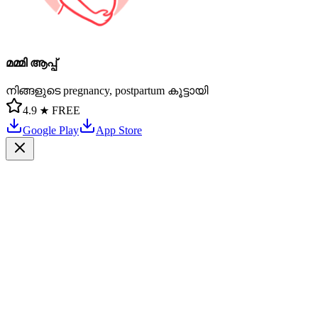
മമ്മി ആപ്പ്
നിങ്ങളുടെ pregnancy, postpartum കൂട്ടായി
4.9 ★
FREE
Google Play
App Store