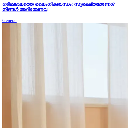
ഗർഭകാലത്തെ ലൈംഗികബന്ധം: സുരക്ഷിതമാണോ?
നിങ്ങൾ അറിയേണ്ടവ
General