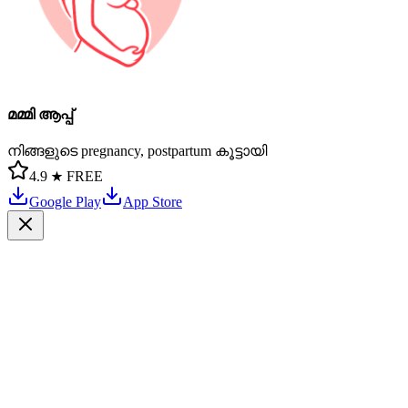
മമ്മി ആപ്പ്
നിങ്ങളുടെ pregnancy, postpartum കൂട്ടായി
4.9 ★
FREE
Google Play
App Store