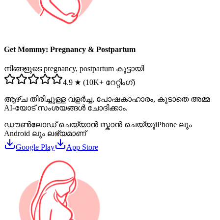
Get Mommy: Pregnancy & Postpartum
നിങ്ങളുടെ pregnancy, postpartum കൂട്ടായി
4.9 ★ (10K+ റേറ്റിംഗ്)
ആഴ്ച തിരിച്ചുള്ള വളർച്ച, പോഷകാഹാരം, കൂടാതെ അമ്മ
AI-യോട് സംശയങ്ങൾ ചോദിക്കാം.
ഡൗൺലോഡ് ചെയ്യാൻ സ്കാൻ ചെയ്യൂ
iPhone ലും
Android ലും ലഭ്യമാണ്
Google Play
App Store