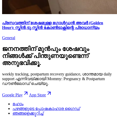
പ്രസവത്തിന് ശേഷമുള്ള ഗോൾഡൻ അവർ (Golden
Hour): സ്കിൻ-ടു-സ്കിൻ കോൺടാക്റ്റിന്റെ പ്രാധാന്യം
General
ജനനത്തിന് മുൻപും ശേഷവും
നിങ്ങള്‍ക്ക് പിന്തുണയുണ്ടെന്ന്
അനുഭവിക്കൂ.
weekly tracking, postpartum recovery guidance, ശാന്തമായ daily
support എന്നിവയ്ക്കായി Mommy: Pregnancy & Postpartum
ഡൗൺലോഡ് ചെയ്യൂ.
Google Play
App Store
ഹോം
പഴങ്ങളുടെ പോഷകാഹാര ഗൈഡ്
ഞങ്ങളെക്കുറിച്ച്