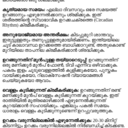
കൃത്യമായ സമയം:
എല്ലാ ദിവസവും ഒരേ സമയത്ത്
ഉറങ്ങാനും എഴുന്നേൽക്കാനും ശ്രമിക്കുക. ഇത്
ശരീരത്തിന്റെ സ്വാഭാവിക ഉറക്കചക്രത്തെ (Circadian
Rhythm) ക്രമീകരിക്കും.
അനുയോജ്യമായ അന്തരീക്ഷം:
കിടപ്പുമുറി ശാന്തവും
ഇരുട്ടുള്ളതും തണുപ്പുള്ളതുമായിരിക്കണം. ഇന്ത്യയിലെ
ചൂട് കാലാവസ്ഥ ഉറക്കത്തെ ബാധിക്കാറുണ്ട്, അതുകൊണ്ട്
മുറിയിലെ താപനില ക്രമീകരിക്കാൻ ശ്രദ്ധിക്കുക.
ഉറങ്ങുന്നതിന് മുൻപുള്ള തയ്യാറെടുപ്പ്:
ഉറങ്ങുന്നതിന്
ഒരു മണിക്കൂർ മുൻപ് ഫോൺ, ടിവി എന്നിവ ഒഴിവാക്കുക.
പകരം ഇളം ചൂടുവെള്ളത്തിൽ കുളിക്കുകയോ, പുസ്തകം
വായിക്കുകയോ, റിലാക്സേഷൻ വ്യായാമങ്ങൾ
ചെയ്യുകയോ ആവാം.
വെള്ളം കുടിക്കുന്നത് ക്രമീകരിക്കുക:
ഉറങ്ങുന്നതിന് രണ്ട്
മണിക്കൂർ മുൻപ് വെള്ളം കുടിക്കുന്നത് കുറയ്ക്കുക. ഇത്
രാത്രിയിൽ മൂത്രമൊഴിക്കാൻ എഴുന്നേൽക്കുന്നത്
കുറയ്ക്കാൻ സഹായിക്കും. എങ്കിലും പകൽ സമയം
ധാരാളം വെള്ളം കുടിക്കുന്നുണ്ടെന്ന് ഉറപ്പുവരുത്തുക.
ഉറക്കം വരുന്നില്ലെങ്കിൽ എഴുന്നേൽക്കുക:
20-30 മിനിറ്റ്
കിടന്നിട്ടും ഉറക്കം വരുന്നില്ലെങ്കിൽ നിർബന്ധിച്ച് കിടക്കണ്ട.