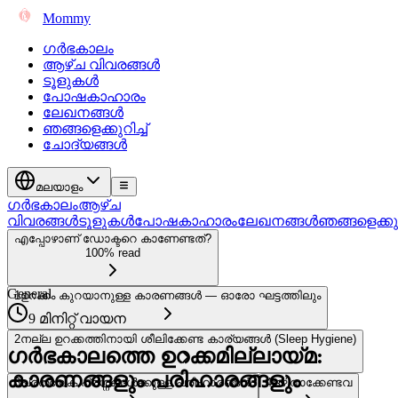
Mommy
ഗർഭകാലം
ആഴ്ച വിവരങ്ങൾ
ടൂളുകൾ
പോഷകാഹാരം
ലേഖനങ്ങൾ
ഞങ്ങളെക്കുറിച്ച്
ചോദ്യങ്ങൾ
മലയാളം
ഗർഭകാലം
ആഴ്ച
വിവരങ്ങൾ
ടൂളുകൾ
പോഷകാഹാരം
ലേഖനങ്ങൾ
ഞങ്ങളെക്കുറി
എപ്പോഴാണ് ഡോക്ടറെ കാണേണ്ടത്?
100% read
General
1
ഉറക്കം കുറയാനുള്ള കാരണങ്ങൾ — ഓരോ ഘട്ടത്തിലും
9 മിനിറ്റ് വായന
2
നല്ല ഉറക്കത്തിനായി ശീലിക്കേണ്ട കാര്യങ്ങൾ (Sleep Hygiene)
ഗർഭകാലത്തെ ഉറക്കമില്ലായ്മ:
കാരണങ്ങളും പരിഹാരങ്ങളും
3
പ്രത്യേക പ്രശ്നങ്ങൾക്കുള്ള പരിഹാരങ്ങൾ
4
ഒഴിവാക്കേണ്ടവ