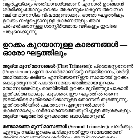
വളർച്ചയ്ക്കും അത്യാവശ്യമാണ്. എന്നാൽ ഉറങ്ങാൻ
ശ്രമിക്കുംതോറും ഉറക്കം അകന്നുപോകുന്ന അവസ്ഥ
വലിയ മാനസിക വിഷമമുണ്ടാക്കും. ഓരോ ഘട്ടത്തിലും
ഉറക്കം നഷ്ടപ്പെടാനുള്ള കാരണങ്ങളും അവ
പരിഹരിക്കാനുള്ള ശാസ്ത്രീയമായ വഴികളും ഇവിടെ
പങ്കുവെക്കുന്നു.
ഉറക്കം കുറയാനുള്ള കാരണങ്ങൾ —
ഓരോ ഘട്ടത്തിലും
ആദ്യ മൂന്ന് മാസങ്ങൾ (First Trimester):
പ്രൊജസ്റ്ററോൺ
(Progesterone) എന്ന ഹോർമോണിന്റെ വ്യതിയാനം, ശർദ്ദി,
അമിതമായ ക്ഷീണം എന്നിവയാണ് ഈ സമയത്ത് ഉറക്കം
കെടുത്തുന്നത്. പകൽ സമയം അമിതമായ ഉറക്കം
തോന്നുമെങ്കിലും രാത്രിയിൽ ഉറക്കം മുറിഞ്ഞുപോകാൻ
ഇത് കാരണമാകും. കൂടാതെ, ഈ ഘട്ടത്തിൽ തന്നെ
ഇടയ്ക്കിടെ മൂത്രമൊഴിക്കാനുള്ള തോന്നൽ തുടങ്ങുന്നു.
ഇത് രാത്രിയിൽ പലതവണ എഴുന്നേൽക്കാൻ
കാരണമാകും. ഗർഭധാരണത്തെക്കുറിച്ചുള്ള ആശങ്കകളും
ആദ്യ ഘട്ടത്തിൽ ഉറക്കത്തെ ബാധിക്കാറുണ്ട്.
രണ്ടാമത്തെ മൂന്ന് മാസങ്ങൾ (Second Trimester):
പലർക്കും
ഏറ്റവും നല്ല ഉറക്കം ലഭിക്കുന്നത് ഈ സമയത്താണ്.
ആദ്യ മാസങ്ങളിലെ ശർദ്ദിയും അസ്വസ്ഥതകളും