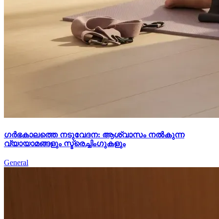
ഗർഭകാലത്തെ നടുവേദന: ആശ്വാസം നൽകുന്ന
വ്യായാമങ്ങളും സ്ട്രെച്ചിംഗുകളും
General