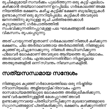
രുചികളുമായി സമ്പർക്കം പുലർത്തുന്ന ഒരു കുട്ടി എല്ലാം
കഴിക്കാൻ തയ്യാറാണെന്ന് ഉറപ്പില്ല. ഗർഭകാലത്ത് അമ്മ
നിയന്ത്രിത ഭക്ഷണം കഴിച്ച കുട്ടിക്ക് ഭക്ഷണ ബുദ്ധിമുട്ടുകൾ
ഉണ്ടാകുന്നത് ഒരു മുന്നറിയിപ്പല്ല. കുട്ടികൾ അവരുടെ
ജനനത്തിനു മുമ്പുള്ള രുചി ചരിത്രത്തേക്കാൾ
കൂടുതലാണ്, ഗർഭപാത്രത്തിൽ
സംഭവിക്കുന്നതിനപ്പുറമുള്ള പല ഘടകങ്ങളാൽ ഭക്ഷണ
വികസനം രൂപപ്പെടുന്നു.
അത് പറയുന്നത് ഇതാണ്: ഗർഭകാലത്ത് നിങ്ങൾ കഴിക്കുന്ന
ഭക്ഷണം, ചില അർത്ഥവത്തായ അർത്ഥത്തിൽ, നിങ്ങളുടെ
കുഞ്ഞ് രുചിച്ചുനോക്കുന്നു. നിങ്ങൾ അധിവസിക്കുന്ന
ഫ്ലേവർ ലോകമാണ് അവരുടെ ആദ്യത്തെ രുചിലോകം.
അതായത്, ഗർഭം എന്താണെന്നതിൻ്റെ നിശ്ശബ്ദമായ
അത്ഭുതങ്ങളിൽ ഒന്ന് സ്വന്തം നിബന്ധനകളിൽ.
സത്യസന്ധമായ സന്ദേശം
നിങ്ങളുടെ കുഞ്ഞ് ഗർഭാശയത്തിലെ ഒരു നിഷ്ക്രിയ
നിവാസിയല്ല. അമ്നിയോട്ടിക് ദ്രാവകം എന്ന
രാസമാധ്യമത്തിലൂടെ ലോകത്തെ അഭിമുഖീകരിക്കുന്ന,
രണ്ട് വർഷത്തിനുള്ളിൽ മേശപ്പുറത്ത് അവർ
ഉണ്ടാക്കുന്നവയെ പ്രതിധ്വനിപ്പിക്കുന്ന മുഖഭാവങ്ങളോടെ
സുഗന്ധങ്ങളോട് പ്രതികരിക്കുന്ന, ഭക്ഷണം കഴിക്കുന്നതിന്