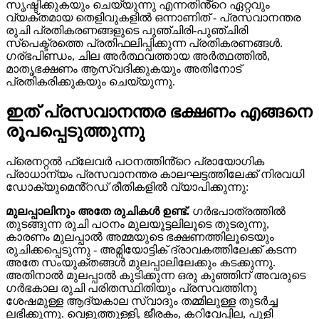
സൃഷ്ടിക്കുകയും ചെയ്യുന്നു എന്നതിൻ്റെ ഏറ്റവും
വ്യക്തമായ തെളിവുകളിൽ ഒന്നാണിത് - പ്രസവാനന്തര
രുചി പ്രതികരണങ്ങളുടെ പുഞ്ചിരി-പുഞ്ചിരി
സ്പെക്ട്രത്തെ പ്രതിഫലിപ്പിക്കുന്ന പ്രതികരണങ്ങൾ.
ഗര്ഭപിണ്ഡം, ചില അർത്ഥവത്തായ അർത്ഥത്തിൽ,
മാതൃഭക്ഷണം ആസ്വദിക്കുകയും അതിനോട്
പ്രതികരിക്കുകയും ചെയ്യുന്നു.
ഇത് പ്രസവാനന്തര ഭക്ഷണം എങ്ങനെ
രൂപപ്പെടുത്തുന്നു
പ്രെനറ്റൽ ഫ്ലേവർ പഠനത്തിൻ്റെ പ്രായോഗിക
പ്രാധാന്യം പ്രസവാനന്തര കാലഘട്ടത്തിലേക്ക് നിരവധി
ഡോക്യുമെൻ്റഡ് രീതികളിൽ വ്യാപിക്കുന്നു:
മുലപ്പാലിനും അതേ രുചികൾ ഉണ്ട്.
ഗർഭപാത്രത്തിൽ
തുടങ്ങുന്ന രുചി പഠനം മുലയൂട്ടലിലൂടെ തുടരുന്നു,
കാരണം മുലപ്പാൽ അമ്മയുടെ ഭക്ഷണത്തിലൂടെയും
രുചിക്കപ്പെടുന്നു - അമ്നിയോട്ടിക് ദ്രാവകത്തിലേക്ക് കടന്ന
അതേ സംയുക്തങ്ങൾ മുലപ്പാലിലേക്കും കടക്കുന്നു.
അതിനാൽ മുലപ്പാൽ കുടിക്കുന്ന ഒരു കുഞ്ഞിന് അവരുടെ
ഗർഭകാല രുചി പരിതസ്ഥിതിയും പ്രസവത്തിനു
ശേഷമുള്ള ആദ്യകാല സ്വാദും തമ്മിലുള്ള തുടർച്ച
ലഭിക്കുന്നു. വെളുത്തുള്ളി, ജീരകം, കറിവേപ്പില, പുളി