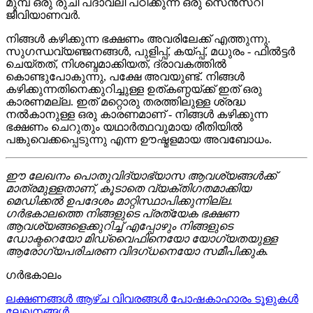
മുമ്പ് ഒരു രുചി പദാവലി പഠിക്കുന്ന ഒരു സെൻസറി
ജീവിയാണവർ.
നിങ്ങൾ കഴിക്കുന്ന ഭക്ഷണം അവരിലേക്ക് എത്തുന്നു.
സുഗന്ധവ്യഞ്ജനങ്ങൾ, പുളിപ്പ്, കയ്പ്പ്, മധുരം - ഫിൽട്ടർ
ചെയ്‌തത്, നിശബ്ദമാക്കിയത്, ദ്രാവകത്തിൽ
കൊണ്ടുപോകുന്നു, പക്ഷേ അവയുണ്ട്. നിങ്ങൾ
കഴിക്കുന്നതിനെക്കുറിച്ചുള്ള ഉത്കണ്ഠയ്ക്ക് ഇത് ഒരു
കാരണമല്ല. ഇത് മറ്റൊരു തരത്തിലുള്ള ശ്രദ്ധ
നൽകാനുള്ള ഒരു കാരണമാണ് - നിങ്ങൾ കഴിക്കുന്ന
ഭക്ഷണം ചെറുതും യഥാർത്ഥവുമായ രീതിയിൽ
പങ്കുവെക്കപ്പെടുന്നു എന്ന ഊഷ്മളമായ അവബോധം.
ഈ ലേഖനം പൊതുവിദ്യാഭ്യാസ ആവശ്യങ്ങൾക്ക്
മാത്രമുള്ളതാണ്, കൂടാതെ വ്യക്തിഗതമാക്കിയ
മെഡിക്കൽ ഉപദേശം മാറ്റിസ്ഥാപിക്കുന്നില്ല.
ഗർഭകാലത്തെ നിങ്ങളുടെ പ്രത്യേക ഭക്ഷണ
ആവശ്യങ്ങളെക്കുറിച്ച് എപ്പോഴും നിങ്ങളുടെ
ഡോക്ടറെയോ മിഡ്‌വൈഫിനെയോ യോഗ്യതയുള്ള
ആരോഗ്യപരിചരണ വിദഗ്ധനെയോ സമീപിക്കുക.
ഗർഭകാലം
ലക്ഷണങ്ങൾ
ആഴ്ച വിവരങ്ങൾ
പോഷകാഹാരം
ടൂളുകൾ
ലേഖനങ്ങൾ