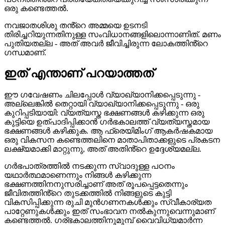
ഒരു കണ്ടെത്തൽ.
നവജാതശിശു തൻ്റെ അമ്മയെ ഉടനടി
തിരിച്ചറിയുന്നതിനുള്ള സംവിധാനങ്ങളിലൊന്നാണിത്. മണം
പുതിയതല്ല - അത് അവർ ജീവിച്ചിരുന്ന ലോകത്തിൻ്റെ
ഗന്ധമാണ്.
ഇത് എന്താണ് പറയാത്തത്
ഈ ഗവേഷണം ചിലപ്പോൾ വ്യാഖ്യാനിക്കപ്പെടുന്നു -
അല്ലെങ്കിൽ തെറ്റായി വ്യാഖ്യാനിക്കപ്പെടുന്നു - ഒരു
കുറിപ്പടിയായി: വ്യത്യസ്ത ഭക്ഷണങ്ങൾ കഴിക്കുന്ന ഒരു
കുട്ടിയെ ഉത്പാദിപ്പിക്കാൻ ഗർഭകാലത്ത് വ്യത്യസ്തമായ
ഭക്ഷണങ്ങൾ കഴിക്കുക. ആ ഫ്രെയിമിംഗ് ആകർഷകമായ
ഒരു വികസന കണ്ടെത്തലിനെ മാതാപിതാക്കളുടെ പ്രകടന
ലക്ഷ്യമാക്കി മാറ്റുന്നു, അത് അതിൻ്റെ ഉദ്ദേശ്യമല്ല.
ഗർഭപാത്രത്തിൽ നടക്കുന്ന സ്വാദുള്ള പഠനം
യഥാർത്ഥമാണെന്നും നിങ്ങൾ കഴിക്കുന്ന
ഭക്ഷണത്തിനനുസരിച്ചാണ് അത് രൂപപ്പെട്ടതെന്നും
ജീവിതത്തിൻ്റെ തുടക്കത്തിൽ നിങ്ങളുടെ കുട്ടി
വികസിപ്പിക്കുന്ന രുചി മുൻഗണനകൾക്കും സ്വീകാര്യത
പാറ്റേണുകൾക്കും ഇത് സംഭാവന നൽകുന്നുവെന്നുമാണ്
കണ്ടെത്തൽ. ഗര്ഭകാലത്തിനുമുമ്പ് വൈവിധ്യമാർന്ന