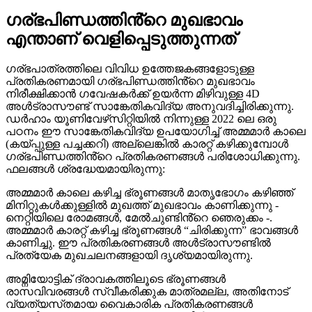
ഗര്ഭപിണ്ഡത്തിൻ്റെ മുഖഭാവം
എന്താണ് വെളിപ്പെടുത്തുന്നത്
ഗര്ഭപാത്രത്തിലെ വിവിധ ഉത്തേജകങ്ങളോടുള്ള
പ്രതികരണമായി ഗര്ഭപിണ്ഡത്തിൻ്റെ മുഖഭാവം
നിരീക്ഷിക്കാൻ ഗവേഷകർക്ക് ഉയർന്ന മിഴിവുള്ള 4D
അൾട്രാസൗണ്ട് സാങ്കേതികവിദ്യ അനുവദിച്ചിരിക്കുന്നു.
ഡർഹാം യൂണിവേഴ്‌സിറ്റിയിൽ നിന്നുള്ള 2022 ലെ ഒരു
പഠനം ഈ സാങ്കേതികവിദ്യ ഉപയോഗിച്ച് അമ്മമാർ കാലെ
(കയ്പ്പുള്ള പച്ചക്കറി) അല്ലെങ്കിൽ കാരറ്റ് കഴിക്കുമ്പോൾ
ഗര്ഭപിണ്ഡത്തിൻ്റെ പ്രതികരണങ്ങൾ പരിശോധിക്കുന്നു.
ഫലങ്ങൾ ശ്രദ്ധേയമായിരുന്നു:
അമ്മമാർ കാലെ കഴിച്ച ഭ്രൂണങ്ങൾ മാതൃഭോഗം കഴിഞ്ഞ്
മിനിറ്റുകൾക്കുള്ളിൽ മുഖത്ത് മുഖഭാവം കാണിക്കുന്നു -
നെറ്റിയിലെ രോമങ്ങൾ, മേൽചുണ്ടിൻ്റെ ഞെരുക്കം -.
അമ്മമാർ കാരറ്റ് കഴിച്ച ഭ്രൂണങ്ങൾ “ചിരിക്കുന്ന” ഭാവങ്ങൾ
കാണിച്ചു. ഈ പ്രതികരണങ്ങൾ അൾട്രാസൗണ്ടിൽ
പ്രത്യേക മുഖചലനങ്ങളായി ദൃശ്യമായിരുന്നു.
അമ്നിയോട്ടിക് ദ്രാവകത്തിലൂടെ ഭ്രൂണങ്ങൾ
രാസവിവരങ്ങൾ സ്വീകരിക്കുക മാത്രമല്ല, അതിനോട്
വ്യത്യസ്‌തമായ വൈകാരിക പ്രതികരണങ്ങൾ