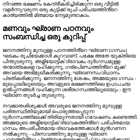
നിറഞ്ഞ ഭക്ഷണം കേന്ദ്രീകരിച്ചിരിക്കുന്ന ഒരു വീട്ടിൽ
വളർന്നുവരുന്ന ഒരു കുട്ടിക്ക് രുചി പരിചയത്തിൻ്റെ
കാര്യത്തിൽ മിതമായ നേട്ടമുണ്ടാകാം.
മണവും ഘ്രാണ പഠനവും
സംബന്ധിച്ച ഒരു കുറിപ്പ്
ജനനത്തിനു മുമ്പുള്ള പഠനത്തിൻ്റെ ഘ്രാണ (ഗന്ധം)
ഘടകം രുചിയേക്കാൾ കുറവാണ്, പക്ഷേ അതേ യുക്തിയെ
പിന്തുടരുന്നു. അമ്നിയോട്ടിക് ദ്രാവകം ദുർഗന്ധമുള്ള
തന്മാത്രകളെ വഹിക്കുന്നു, ഗര്ഭപിണ്ഡത്തിൻ്റെ മൂക്ക്
അവയെ അഭിമുഖീകരിക്കുന്നു, ഘ്രാണസംവിധാനം
പ്രതികരിക്കുന്നു. ജനനത്തിനു ശേഷം, അമ്മയുടെ ഗന്ധം -
മുലപ്പാലിലൂടെയും അവളുടെ ഭക്ഷണത്തിലെ ഉപാപചയ
ഉൽപ്പന്നങ്ങൾ വഹിക്കുന്ന ശരീരഗന്ധത്തിലൂടെയും - ഈ
ഘ്രാണ തുടർച്ച തുടരുന്നു.
നവജാതശിശുക്കൾ അവരുടെ ജനനത്തിനു മുമ്പുള്ള
പരിതസ്ഥിതിയുമായി പൊരുത്തപ്പെടുന്ന
ദുർഗന്ധത്തിലേക്ക് തിരിയുന്നതായി ഗവേഷണം കണ്ടെത്തി.
അമ്മയുടെ അമ്നിയോട്ടിക് ദ്രാവകത്തിൻ്റെ പരിചിതമായ
ഗന്ധം അപരിചിതമായ ദ്രാവകത്തേക്കാൾ മുൻഗണന
നൽകുന്നു - പ്രസവത്തിനു മുമ്പുള്ള ഘ്രാണ
പഠനത്തിൻ്റെ പ്രത്യേകതയെക്കുറിച്ച് സംസാരിക്കുന്ന