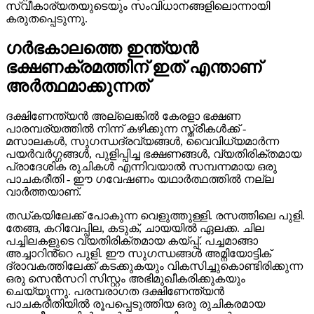
സ്വീകാര്യതയുടെയും സംവിധാനങ്ങളിലൊന്നായി
കരുതപ്പെടുന്നു.
ഗർഭകാലത്തെ ഇന്ത്യൻ
ഭക്ഷണക്രമത്തിന് ഇത് എന്താണ്
അർത്ഥമാക്കുന്നത്
ദക്ഷിണേന്ത്യൻ അല്ലെങ്കിൽ കേരളാ ഭക്ഷണ
പാരമ്പര്യത്തിൽ നിന്ന് കഴിക്കുന്ന സ്ത്രീകൾക്ക് -
മസാലകൾ, സുഗന്ധദ്രവ്യങ്ങൾ, വൈവിധ്യമാർന്ന
പയർവർഗ്ഗങ്ങൾ, പുളിപ്പിച്ച ഭക്ഷണങ്ങൾ, വ്യതിരിക്തമായ
പ്രാദേശിക രുചികൾ എന്നിവയാൽ സമ്പന്നമായ ഒരു
പാചകരീതി - ഈ ഗവേഷണം യഥാർത്ഥത്തിൽ നല്ല
വാർത്തയാണ്.
തഡ്കയിലേക്ക് പോകുന്ന വെളുത്തുള്ളി. രസത്തിലെ പുളി.
തേങ്ങ, കറിവേപ്പില, കടുക്, ചായയിൽ ഏലക്ക. ചില
പച്ചിലകളുടെ വ്യതിരിക്തമായ കയ്പ്പ്. പച്ചമാങ്ങാ
അച്ചാറിൻ്റെ പുളി. ഈ സുഗന്ധങ്ങൾ അമ്നിയോട്ടിക്
ദ്രാവകത്തിലേക്ക് കടക്കുകയും വികസിച്ചുകൊണ്ടിരിക്കുന്ന
ഒരു സെൻസറി സിസ്റ്റം അഭിമുഖീകരിക്കുകയും
ചെയ്യുന്നു. പരമ്പരാഗത ദക്ഷിണേന്ത്യൻ
പാചകരീതിയിൽ രൂപപ്പെടുത്തിയ ഒരു രുചികരമായ