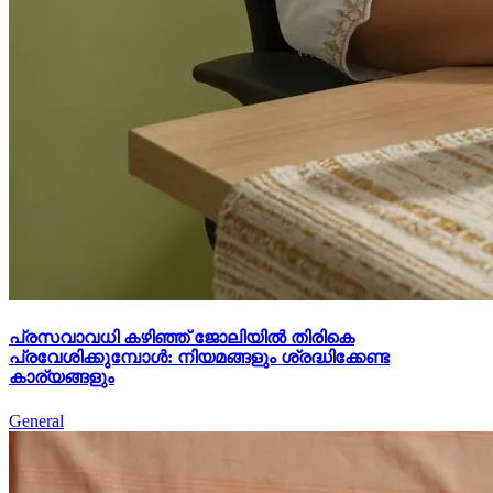
പ്രസവാവധി കഴിഞ്ഞ് ജോലിയിൽ തിരികെ
പ്രവേശിക്കുമ്പോൾ: നിയമങ്ങളും ശ്രദ്ധിക്കേണ്ട
കാര്യങ്ങളും
General