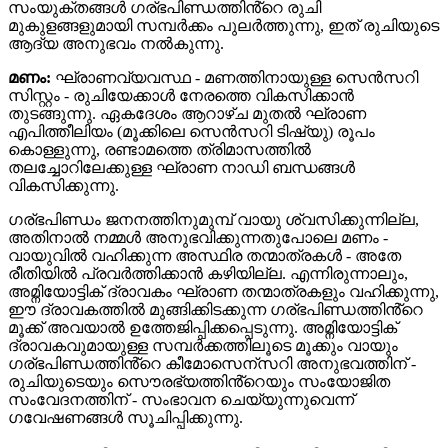
സംയുക്തങ്ങൾ ഗര്ഭപിണ്ഡത്തിൻ്റെ രുചി
മുകുളങ്ങളുമായി സമ്പർക്കം പുലർത്തുന്നു, ഇത് രുചിയുടെ
ആദ്യ അനുഭവം നൽകുന്നു.
മണം:
ഘ്രാണവ്യവസ്ഥ - മണത്തിനായുള്ള സെൻസറി
സിസ്റ്റം - രുചിയേക്കാൾ നേരത്തെ വികസിക്കാൻ
തുടങ്ങുന്നു. ഏകദേശം ആറാഴ്ച മുതൽ ഘ്രാണ
എപിത്തീലിയം (മൂക്കിലെ സെൻസറി ടിഷ്യു) രൂപം
കൊള്ളുന്നു, രണ്ടാമത്തെ ത്രിമാസത്തിൽ
തലച്ചോറിലേക്കുള്ള ഘ്രാണ നാഡി ബന്ധങ്ങൾ
വികസിക്കുന്നു.
ഗര്ഭപിണ്ഡം ജനനത്തിനുമുമ്പ് വായു ശ്വസിക്കുന്നില്ല,
അതിനാൽ നമ്മൾ അനുഭവിക്കുന്നതുപോലെ മണം -
വായുവിൽ വഹിക്കുന്ന അസ്ഥിര തന്മാത്രകൾ - അതേ
രീതിയിൽ പ്രവർത്തിക്കാൻ കഴിയില്ല. എന്നിരുന്നാലും,
അമ്നിയോട്ടിക് ദ്രാവകം ഘ്രാണ തന്മാത്രകളും വഹിക്കുന്നു,
ഈ ദ്രാവകത്തിൽ മുങ്ങിക്കിടക്കുന്ന ഗര്ഭപിണ്ഡത്തിൻ്റെ
മൂക്ക് അവയാൽ ഉത്തേജിപ്പിക്കപ്പെടുന്നു. അമ്നിയോട്ടിക്
ദ്രാവകവുമായുള്ള സമ്പർക്കത്തിലൂടെ മൂക്കും വായും
ഗര്ഭപിണ്ഡത്തിൻ്റെ കീമോസെന്സറി അനുഭവത്തിന് -
രുചിയുടെയും സൌരഭ്യത്തിൻ്റെയും സംയോജിത
സംവേദനത്തിന് - സംഭാവന ചെയ്യുന്നുവെന്ന്
ഗവേഷണങ്ങൾ സൂചിപ്പിക്കുന്നു.