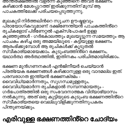
അന്തരീക്ഷത്തിൽ വളർന്ന കുഞ്ഞിനെ അവർ ഭക്ഷണം
കഴിക്കാൻ മേശപ്പുറത്ത് ഇരിക്കുന്നതിന് മുമ്പ് ആ
പാചകത്തിലേക്ക് പരിചയപ്പെടുത്തുന്നു.
മുലകുടി നിർത്തലിൻറെ സൂചന ഊഷ്മളവും
പ്രായോഗികവുമാണ്: ദക്ഷിണേന്ത്യൻ പാചകത്തിൻ്റെ
രുചികളോട് പ്രീണേറ്റൽ എക്സ്പോഷർ ഉള്ള
കുഞ്ഞുങ്ങൾ - ഗർഭകാലത്തും മുലയൂട്ടുന്ന സമയത്തും ആ
പാചകം കഴിച്ച ഒരു അമ്മയിലൂടെ - കട്ടിയുള്ള ഭക്ഷണം
ആരംഭിക്കുമ്പോൾ ആ രുചികൾക്ക് കൂടുതൽ
സ്വീകാര്യമായേക്കാം. കുടുംബത്തിൻ്റെ ഭക്ഷണം,
യഥാർത്ഥ അർത്ഥത്തിൽ, ഇതിനകം പരിചിതമായിരിക്കാം.
ഭക്ഷണ മുൻഗണനകൾ എൻജിനീയർ ചെയ്യാൻ
പ്രത്യേക ഭക്ഷണങ്ങൾ കഴിക്കാനുള്ള ഒരു വാദമല്ല ഇത്.
പരമ്പരാഗത ഇന്ത്യൻ ഭക്ഷണക്രമം -
വൈവിധ്യമാർന്നതും, സുഗന്ധമുള്ളതും,
വൈവിധ്യമാർന്ന രുചികളാൽ സമ്പന്നമായതും -
ഗർഭപാത്രത്തിൽ ഒരു സംവേദനാത്മക വിദ്യാഭ്യാസം
നൽകുന്നു, അത് ഒരു കുട്ടിയുടെ കുടുംബ ഭക്ഷണത്തിൻ്റെ
സ്വീകാര്യതയെ വെല്ലുവിളിക്കുന്നതിനുപകരം
പിന്തുണയ്ക്കും.
എരിവുള്ള ഭക്ഷണത്തിൻ്റെ ചോദ്യം