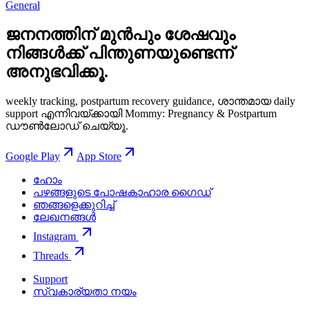
General
ജനനത്തിന് മുൻപും ശേഷവും
നിങ്ങള്‍ക്ക് പിന്തുണയുണ്ടെന്ന്
അനുഭവിക്കൂ.
weekly tracking, postpartum recovery guidance, ശാന്തമായ daily
support എന്നിവയ്ക്കായി Mommy: Pregnancy & Postpartum
ഡൗൺലോഡ് ചെയ്യൂ.
Google Play
App Store
ഹോം
പഴങ്ങളുടെ പോഷകാഹാര ഗൈഡ്
ഞങ്ങളെക്കുറിച്ച്
ലേഖനങ്ങൾ
Instagram
Threads
Support
സ്വകാര്യതാ നയം