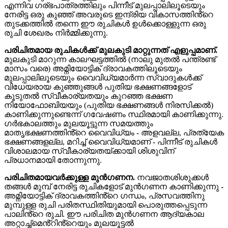
എന്നിവ ഗര്ഭപാത്രത്തിലും പിന്നീട് മുലപ്പാലിലൂടെയും
നേരിട്ട ഒരു കുഞ്ഞ് അവരുടെ ഇന്ദ്രിയ വികാസത്തിൻ്റെ
തുടക്കത്തിൽ തന്നെ ഈ രുചികൾ ഉൾക്കൊള്ളുന്ന ഒരു
രുചി ശേഖരം നിർമ്മിക്കുന്നു.
പരിചിതമായ രുചികൾക്ക് മുലകുടി മാറ്റുന്നത് എളുപ്പമാണ്.
മുലകുടി മാറുന്ന കാലഘട്ടത്തിൽ (നാലു മുതൽ പന്ത്രണ്ട്
മാസം വരെ) അമ്നിയോട്ടിക് ദ്രാവകത്തിലൂടെയും
മുലപ്പാലിലൂടെയും വൈവിധ്യമാർന്ന സ്വാദുകൾക്ക്
വിധേയരായ കുഞ്ഞുങ്ങൾ പുതിയ ഭക്ഷണങ്ങളോട്
കൂടുതൽ സ്വീകാര്യതയും കുറഞ്ഞ ഭക്ഷണ
നിയോഫോബിയയും (പുതിയ ഭക്ഷണങ്ങൾ നിരസിക്കൽ)
കാണിക്കുന്നുണ്ടെന്ന് ഗവേഷണം സ്ഥിരമായി കാണിക്കുന്നു.
ഗർഭകാലത്തും മുലയൂട്ടുന്ന സമയത്തും
മാതൃഭക്ഷണത്തിൻ്റെ വൈവിധ്യം - അളവല്ല, പ്രത്യേക
ഭക്ഷണങ്ങളല്ല, മറിച്ച് വൈവിധ്യമാണ് - പിന്നീട് രുചികൾ
വിശാലമായ സ്വീകാര്യതയ്ക്കായി ശിശുവിന്
പ്രധാനമായി തോന്നുന്നു.
പരിചിതമായവർക്കുള്ള മുൻഗണന.
നവജാതശിശുക്കൾ
തങ്ങൾ മുമ്പ് നേരിട്ട രുചികളോട് മുൻഗണന കാണിക്കുന്നു -
അമ്നിയോട്ടിക് ദ്രാവകത്തിൻ്റെ ഗന്ധം, പ്രസവത്തിനു
മുമ്പുള്ള രുചി പരിതസ്ഥിതിയുമായി പൊരുത്തപ്പെടുന്ന
പാലിൻ്റെ രുചി. ഈ പരിചിത മുൻഗണന ആദ്യകാല
അറ്റാച്ച്മെൻ്റിൻ്റെയും മുലയൂട്ടൽ