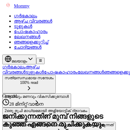
Mommy
ഗർഭകാലം
ആഴ്ച വിവരങ്ങൾ
ടൂളുകൾ
പോഷകാഹാരം
ലേഖനങ്ങൾ
ഞങ്ങളെക്കുറിച്ച്
ചോദ്യങ്ങൾ
മലയാളം
ഗർഭകാലം
ആഴ്ച
വിവരങ്ങൾ
ടൂളുകൾ
പോഷകാഹാരം
ലേഖനങ്ങൾ
ഞങ്ങളെക്കുറി
സത്യസന്ധമായ സന്ദേശം
100% read
General
1
രുചിയും മണവും വികസിക്കുമ്പോൾ
28 മിനിറ്റ് വായന
2
ഒരു രുചി മാധ്യമമായി അമ്നിയോട്ടിക് ദ്രാവകം
ജനിക്കുന്നതിന് മുമ്പ് നിങ്ങളുടെ
കുഞ്ഞ് എങ്ങനെ രുചിക്കുകയും
3
ഗര്ഭപിണ്ഡത്തിൻ്റെ മുഖഭാവം എന്താണ് വെളിപ്പെടുത്തുന്നത്