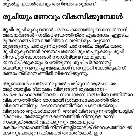
തുടർച്ച യഥാർത്ഥവും അറിയേണ്ടതുമാണ്.
രുചിയും മണവും വികസിക്കുമ്പോൾ
രുചി:
രുചി മുകുളങ്ങൾ - രസം കണ്ടെത്തുന്ന സെൻസറി
അവയവങ്ങൾ - ഗര്ഭപിണ്ഡത്തിൻ്റെ ഏകദേശം എട്ടാഴ്ച
മുതല് ഗര്ഭപിണ്ഡത്തിൻ്റെ വായില് രൂപപ്പെടാന്
തുടങ്ങുന്നു. പതിമൂന്ന് മുതൽ പതിനഞ്ച് ആഴ്ച വരെ,
രുചി മുകുളങ്ങൾ ഘടനാപരമായി രൂപപ്പെടുകയും രുചി
റിസപ്റ്റർ കോശങ്ങൾ നാഡീവ്യവസ്ഥയുമായി
ബന്ധിപ്പിക്കുകയും ചെയ്യുന്നു. രുചി പ്രോസസ്സ്
ചെയ്യുന്ന മസ്തിഷ്ക മേഖലകൾ (ഗസ്റ്റേറ്ററി കോർട്ടെക്സ്)
രണ്ടാം ത്രിമാസത്തിൽ വികസിക്കുന്നു.
ഭ്രൂണങ്ങൾ പന്ത്രണ്ട് മുതൽ പതിമൂന്ന് ആഴ്ച വരെ
അമ്നിയോട്ടിക് ദ്രാവകം വിഴുങ്ങാൻ തുടങ്ങുന്നു -
പോഷകാഹാരത്തിനല്ല, സാധാരണ ഗര്ഭപിണ്ഡത്തിൻ്റെ
വികാസത്തിൻ്റെ ഭാഗമായി (ശ്വാസകോശത്തിൻ്റെ
വികാസത്തിനും ദഹനനാളത്തിൻ്റെ പക്വതയ്ക്കും
വിഴുങ്ങൽ ആവശ്യമാണ്). അവർ വിഴുങ്ങുന്ന അമ്നിയോട്ടിക്
ദ്രാവകം അമ്മയുടെ ഭക്ഷണത്തിൽ നിന്നുള്ള രാസ
സംയുക്തങ്ങൾ വഹിക്കുന്നു - അമ്മയുടെ
രക്തപ്രവാഹത്തിൽ നിന്ന് അമ്നിയോട്ടിക് ദ്രാവകത്തിലേക്ക്
കടന്നുപോകുന്ന ഫ്ലേവർ തന്മാത്രകൾ. ഈ