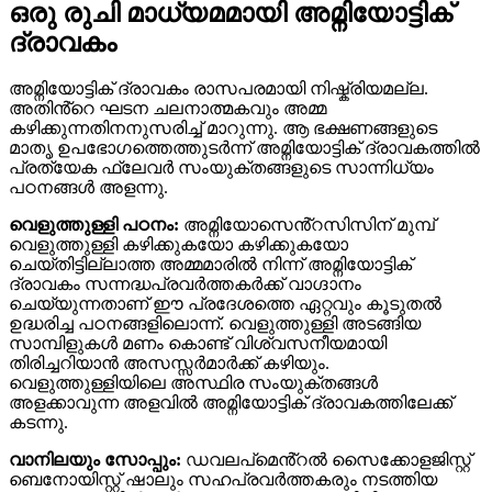
ഒരു രുചി മാധ്യമമായി അമ്നിയോട്ടിക്
ദ്രാവകം
അമ്നിയോട്ടിക് ദ്രാവകം രാസപരമായി നിഷ്ക്രിയമല്ല.
അതിൻ്റെ ഘടന ചലനാത്മകവും അമ്മ
കഴിക്കുന്നതിനനുസരിച്ച് മാറുന്നു. ആ ഭക്ഷണങ്ങളുടെ
മാതൃ ഉപഭോഗത്തെത്തുടർന്ന് അമ്നിയോട്ടിക് ദ്രാവകത്തിൽ
പ്രത്യേക ഫ്ലേവർ സംയുക്തങ്ങളുടെ സാന്നിധ്യം
പഠനങ്ങൾ അളന്നു.
വെളുത്തുള്ളി പഠനം:
അമ്നിയോസെൻ്റസിസിന് മുമ്പ്
വെളുത്തുള്ളി കഴിക്കുകയോ കഴിക്കുകയോ
ചെയ്തിട്ടില്ലാത്ത അമ്മമാരിൽ നിന്ന് അമ്നിയോട്ടിക്
ദ്രാവകം സന്നദ്ധപ്രവർത്തകർക്ക് വാഗ്ദാനം
ചെയ്യുന്നതാണ് ഈ പ്രദേശത്തെ ഏറ്റവും കൂടുതൽ
ഉദ്ധരിച്ച പഠനങ്ങളിലൊന്ന്. വെളുത്തുള്ളി അടങ്ങിയ
സാമ്പിളുകൾ മണം കൊണ്ട് വിശ്വസനീയമായി
തിരിച്ചറിയാൻ അസസ്സർമാർക്ക് കഴിയും.
വെളുത്തുള്ളിയിലെ അസ്ഥിര സംയുക്തങ്ങൾ
അളക്കാവുന്ന അളവിൽ അമ്നിയോട്ടിക് ദ്രാവകത്തിലേക്ക്
കടന്നു.
വാനിലയും സോപ്പും:
ഡവലപ്‌മെൻ്റൽ സൈക്കോളജിസ്റ്റ്
ബെനോയിസ്റ്റ് ഷാലും സഹപ്രവർത്തകരും നടത്തിയ