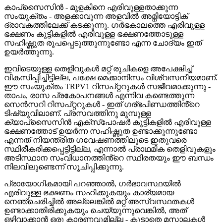
കാപ്‌സൈസിൻ - മുളകിനെ എരിവുള്ളതാക്കുന്ന
സംയുക്തം - അളക്കാവുന്ന അളവിൽ അമ്നിയോട്ടിക്
ദ്രാവകത്തിലേക്ക് കടക്കുന്നു. ഗർഭകാലത്തെ എരിവുള്ള
ഭക്ഷണം കുട്ടികളിൽ എരിവുള്ള ഭക്ഷണത്തോടുള്ള
സഹിഷ്ണുത രൂപപ്പെടുത്തുന്നുണ്ടോ എന്ന ചോദ്യം ഇത്
ഉയർത്തുന്നു.
ഇവിടെയുള്ള തെളിവുകൾ മറ്റ് രുചികളെ അപേക്ഷിച്ച്
വികസിപ്പിച്ചിട്ടില്ല, പക്ഷേ മെക്കാനിസം വിശ്വസനീയമാണ്.
ഈ സംയുക്തം TRPV1 റിസപ്റ്ററുകൾ സജീവമാക്കുന്നു -
താപം, രാസ പ്രകോപനങ്ങൾ എന്നിവ കണ്ടെത്തുന്ന
സെൻസറി റിസപ്റ്ററുകൾ - ഇത് ഗര്ഭപിണ്ഡത്തിൻ്റെ
ടിഷ്യുവിലാണ്. പ്രസവത്തിനു മുമ്പുള്ള
ക്യാപ്‌സൈസിൻ എക്സ്പോഷർ കുട്ടികളിൽ എരിവുള്ള
ഭക്ഷണത്തോട് ഉയർന്ന സഹിഷ്ണുത ഉണ്ടാക്കുന്നുണ്ടോ
എന്നത് നിയന്ത്രിത ഗവേഷണത്തിലൂടെ ഇതുവരെ
സ്ഥിരീകരിക്കപ്പെട്ടിട്ടില്ല, എന്നാൽ പ്രാഥമിക തെളിവുകളും
അടിസ്ഥാന സംവിധാനത്തിൻ്റെ സ്ഥിരതയും ഈ ബന്ധം
നിലവിലുണ്ടെന്ന് സൂചിപ്പിക്കുന്നു.
പ്രായോഗികമായി പറഞ്ഞാൽ, ഗർഭാവസ്ഥയിൽ
എരിവുള്ള ഭക്ഷണം സഹിക്കുകയും കാര്യമായ
നെഞ്ചെരിച്ചിൽ അല്ലെങ്കിൽ മറ്റ് അസ്വസ്ഥതകൾ
ഉണ്ടാക്കാതിരിക്കുകയും ചെയ്യുന്നുവെങ്കിൽ, അത്
ഒഴിവാക്കാൻ ഒരു കാരണവുമില്ല - കൂടാതെ മസാലകൾ