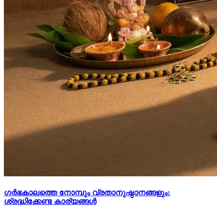
ഗർഭകാലത്തെ നോമ്പും വ്രതാനുഷ്ഠാനങ്ങളും:
ശ്രദ്ധിക്കേണ്ട കാര്യങ്ങൾ