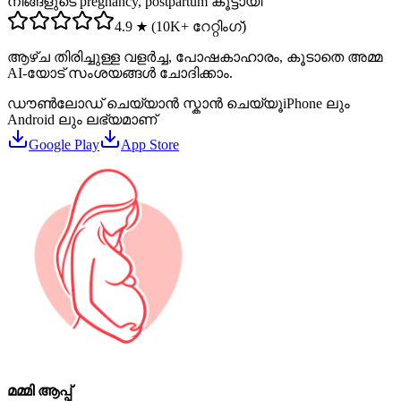
നിങ്ങളുടെ pregnancy, postpartum കൂട്ടായി
4.9 ★ (10K+ റേറ്റിംഗ്)
ആഴ്ച തിരിച്ചുള്ള വളർച്ച, പോഷകാഹാരം, കൂടാതെ അമ്മ
AI-യോട് സംശയങ്ങൾ ചോദിക്കാം.
ഡൗൺലോഡ് ചെയ്യാൻ സ്കാൻ ചെയ്യൂ
iPhone ലും
Android ലും ലഭ്യമാണ്
Google Play
App Store
മമ്മി ആപ്പ്