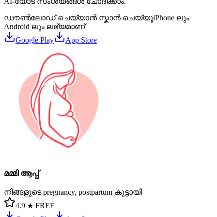
AI-യോട് സംശയങ്ങൾ ചോദിക്കാം.
ഡൗൺലോഡ് ചെയ്യാൻ സ്കാൻ ചെയ്യൂ
iPhone ലും
Android ലും ലഭ്യമാണ്
Google Play
App Store
മമ്മി ആപ്പ്
നിങ്ങളുടെ pregnancy, postpartum കൂട്ടായി
4.9 ★
FREE