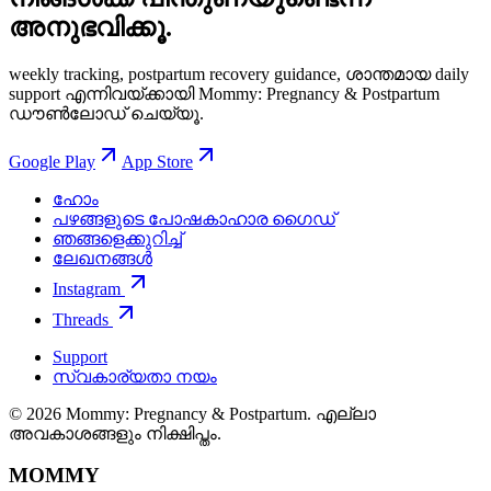
അനുഭവിക്കൂ.
weekly tracking, postpartum recovery guidance, ശാന്തമായ daily
support എന്നിവയ്ക്കായി Mommy: Pregnancy & Postpartum
ഡൗൺലോഡ് ചെയ്യൂ.
Google Play
App Store
ഹോം
പഴങ്ങളുടെ പോഷകാഹാര ഗൈഡ്
ഞങ്ങളെക്കുറിച്ച്
ലേഖനങ്ങൾ
Instagram
Threads
Support
സ്വകാര്യതാ നയം
© 2026 Mommy: Pregnancy & Postpartum. എല്ലാ
അവകാശങ്ങളും നിക്ഷിപ്തം.
MOMMY