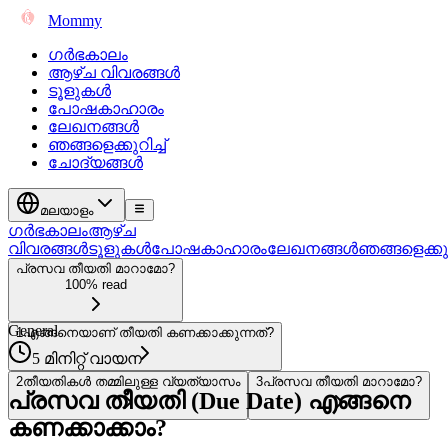
Mommy
ഗർഭകാലം
ആഴ്ച വിവരങ്ങൾ
ടൂളുകൾ
പോഷകാഹാരം
ലേഖനങ്ങൾ
ഞങ്ങളെക്കുറിച്ച്
ചോദ്യങ്ങൾ
മലയാളം
ഗർഭകാലം
ആഴ്ച
വിവരങ്ങൾ
ടൂളുകൾ
പോഷകാഹാരം
ലേഖനങ്ങൾ
ഞങ്ങളെക്കുറി
പ്രസവ തീയതി മാറാമോ?
100% read
General
1
എങ്ങനെയാണ് തീയതി കണക്കാക്കുന്നത്?
5 മിനിറ്റ് വായന
2
തീയതികൾ തമ്മിലുള്ള വ്യത്യാസം
3
പ്രസവ തീയതി മാറാമോ?
പ്രസവ തീയതി (Due Date) എങ്ങനെ
കണക്കാക്കാം?