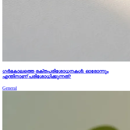
ഗർഭകാലത്തെ രക്തപരിശോധനകൾ: ഓരോന്നും
എന്തിനാണ് പരിശോധിക്കുന്നത്?
General