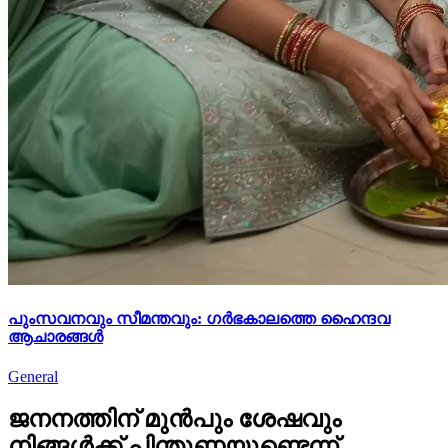
പുംസവനവും സീമന്തവും: ഗർഭകാലത്തെ ഹൈന്ദവ
ആചാരങ്ങൾ
General
ജനനത്തിന് മുൻപും ശേഷവും
നിങ്ങള്‍ക്ക് പിന്തുണയുണ്ടെന്ന്