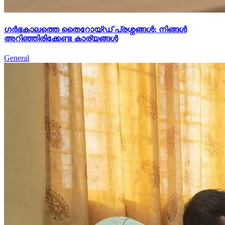
ഗർഭകാലത്തെ തൈറോയ്ഡ് പ്രശ്നങ്ങൾ: നിങ്ങൾ
അറിഞ്ഞിരിക്കേണ്ട കാര്യങ്ങൾ
General