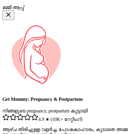
മമ്മി ആപ്പ്
Get Mommy: Pregnancy & Postpartum
നിങ്ങളുടെ pregnancy, postpartum കൂട്ടായി
4.9 ★ (10K+ റേറ്റിംഗ്)
ആഴ്ച തിരിച്ചുള്ള വളർച്ച, പോഷകാഹാരം, കൂടാതെ അമ്മ