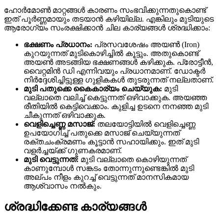
ഹോർമോൺ മാറ്റങ്ങൾ കാരണം സംഭവിക്കുന്നതുകൊണ്ട്
ഇത് പൂർണ്ണമായും തടയാൻ കഴിയില്ല. എങ്കിലും മുടിയുടെ
ആരോഗ്യം സംരക്ഷിക്കാൻ ചില കാര്യങ്ങൾ ശ്രദ്ധിക്കാം:
ഭക്ഷണം പ്രധാനം:
പ്രസവശേഷം അയൺ (Iron)
കുറയുന്നത് മുടികൊഴിച്ചിൽ കൂട്ടും. അതുകൊണ്ട്
അയൺ അടങ്ങിയ ഭക്ഷണങ്ങൾ കഴിക്കുക. പ്രോട്ടീൻ,
വൈറ്റമിൻ ഡി എന്നിവയും പ്രധാനമാണ്. ഡോക്ടർ
നിർദ്ദേശിച്ചിട്ടുള്ള ഗുളികകൾ തുടരുന്നത് നല്ലതാണ്.
മുടി പതുക്കെ കൈകാര്യം ചെയ്യുക:
മുടി
വല്ലാതെ വലിച്ച് കെട്ടുന്നത് ഒഴിവാക്കുക. അയഞ്ഞ
രീതിയിൽ കെട്ടിവെക്കാം. കുളിച്ച ഉടനെ നനഞ്ഞ മുടി
ചീകുന്നത് ഒഴിവാക്കുക.
വെളിച്ചെണ്ണ മസാജ്:
തലയോട്ടിയിൽ വെളിച്ചെണ്ണ
ഉപയോഗിച്ച് പതുക്കെ മസാജ് ചെയ്യുന്നത്
രക്തചംക്രമണം കൂട്ടാൻ സഹായിക്കും. ഇത് മുടി
വളർച്ചയ്ക്ക് ഗുണകരമാണ്.
മുടി വെട്ടുന്നത്:
മുടി വല്ലാതെ കൊഴിയുന്നത്
കാണുമ്പോൾ സങ്കടം തോന്നുന്നുണ്ടെങ്കിൽ മുടി
അല്പം നീളം കുറച്ച് വെട്ടുന്നത് മാനസികമായ
ആശ്വാസം നൽകും.
ശ്രദ്ധിക്കേണ്ട കാര്യങ്ങൾ