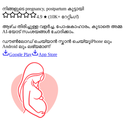
നിങ്ങളുടെ pregnancy, postpartum കൂട്ടായി
4.9 ★ (10K+ റേറ്റിംഗ്)
ആഴ്ച തിരിച്ചുള്ള വളർച്ച, പോഷകാഹാരം, കൂടാതെ അമ്മ
AI-യോട് സംശയങ്ങൾ ചോദിക്കാം.
ഡൗൺലോഡ് ചെയ്യാൻ സ്കാൻ ചെയ്യൂ
iPhone ലും
Android ലും ലഭ്യമാണ്
Google Play
App Store