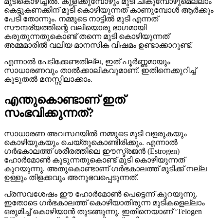
മുടികൊഴിച്ചിൽ. കുളിക്കുമ്പോഴും മുടി ചീകുമ്പോഴുമെല്ലാം
കെട്ടുകണക്കിന് മുടി കൊഴിയുന്നത് കാണുമ്പോൾ ആർക്കും
പേടി തോന്നും. നമ്മുടെ നാട്ടിൽ മുടി എന്നത്
സൗന്ദര്യത്തിന്റെ വലിയൊരു ഭാഗമായി
കരുതുന്നതുകൊണ്ട് തന്നെ മുടി കൊഴിയുന്നത്
അമ്മമാരിൽ വലിയ മാനസിക വിഷമം ഉണ്ടാക്കാറുണ്ട്.
എന്നാൽ പേടിക്കേണ്ടതില്ല, ഇത് പൂർണ്ണമായും
സാധാരണവും താൽക്കാലികവുമാണ്. ഇതിനെക്കുറിച്ച്
കൂടുതൽ മനസ്സിലാക്കാം.
എന്തുകൊണ്ടാണ് ഇത്
സംഭവിക്കുന്നത്?
സാധാരണ അവസ്ഥയിൽ നമ്മുടെ മുടി വളരുകയും
കൊഴിയുകയും ചെയ്തുകൊണ്ടിരിക്കും. എന്നാൽ
ഗർഭകാലത്ത് ശരീരത്തിലെ ഈസ്ട്രജൻ (Estrogen)
ഹോർമോൺ കൂടുന്നതുകൊണ്ട് മുടി കൊഴിയുന്നത്
കുറയുന്നു. അതുകൊണ്ടാണ് ഗർഭകാലത്ത് മുടിക്ക് നല്ല
ഉള്ളും തിളക്കവും അനുഭവപ്പെടുന്നത്.
പ്രസവശേഷം ഈ ഹോർമോൺ പെട്ടെന്ന് കുറയുന്നു.
ഇതോടെ ഗർഭകാലത്ത് കൊഴിയാതിരുന്ന മുടികളെല്ലാം
ഒരുമിച്ച് കൊഴിയാൻ തുടങ്ങുന്നു. ഇതിനെയാണ് ‘Telogen