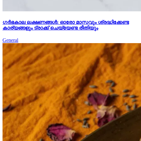
ഗർഭകാല ലക്ഷണങ്ങൾ: ഓരോ മാസവും ശ്രദ്ധിക്കേണ്ട
കാര്യങ്ങളും ട്രാക്ക് ചെയ്യേണ്ട രീതിയും
General