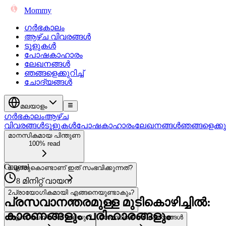
Mommy
ഗർഭകാലം
ആഴ്ച വിവരങ്ങൾ
ടൂളുകൾ
പോഷകാഹാരം
ലേഖനങ്ങൾ
ഞങ്ങളെക്കുറിച്ച്
ചോദ്യങ്ങൾ
മലയാളം
ഗർഭകാലം
ആഴ്ച
വിവരങ്ങൾ
ടൂളുകൾ
പോഷകാഹാരം
ലേഖനങ്ങൾ
ഞങ്ങളെക്കുറി
മാനസികമായ പിന്തുണ
100% read
General
1
എന്തുകൊണ്ടാണ് ഇത് സംഭവിക്കുന്നത്?
8 മിനിറ്റ് വായന
2
പ്രായോഗികമായി എങ്ങനെയുണ്ടാകും?
പ്രസവാനന്തരമുള്ള മുടികൊഴിച്ചിൽ:
കാരണങ്ങളും പരിഹാരങ്ങളും
3
എന്ത് ചെയ്യാൻ കഴിയും?
4
ശ്രദ്ധിക്കേണ്ട കാര്യങ്ങൾ