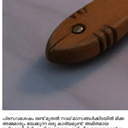
പ്രസവശേഷം രണ്ട് മുതൽ നാല് മാസങ്ങൾക്കിടയിൽ മിക്ക
അമ്മമാരും ഭയക്കുന്ന ഒരു കാര്യമുണ്ട്: അമിതമായ