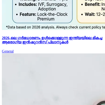
2026-ലെ ഗർഭധാരണം ഉൾക്കൊള്ളുന്ന ഇന്ത്യയിലെ മികച്ച
ആരോഗ്യ ഇൻഷുറൻസ് പ്ലാനുകൾ
General