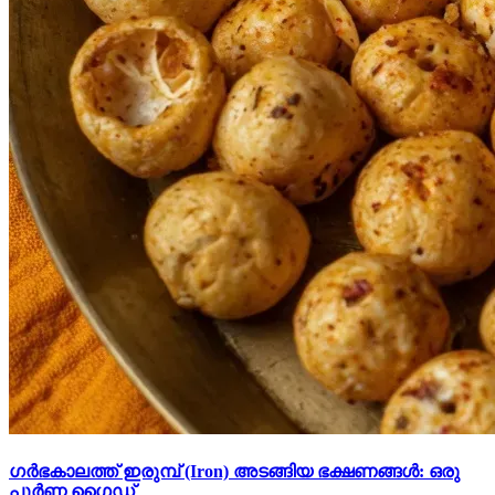
ഗർഭകാലത്ത് ഇരുമ്പ് (Iron) അടങ്ങിയ ഭക്ഷണങ്ങൾ: ഒരു
പൂർണ്ണ ഗൈഡ്