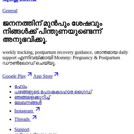
General
ജനനത്തിന് മുൻപും ശേഷവും
നിങ്ങള്‍ക്ക് പിന്തുണയുണ്ടെന്ന്
അനുഭവിക്കൂ.
weekly tracking, postpartum recovery guidance, ശാന്തമായ daily
support എന്നിവയ്ക്കായി Mommy: Pregnancy & Postpartum
ഡൗൺലോഡ് ചെയ്യൂ.
Google Play
App Store
ഹോം
പഴങ്ങളുടെ പോഷകാഹാര ഗൈഡ്
ഞങ്ങളെക്കുറിച്ച്
ലേഖനങ്ങൾ
Instagram
Threads
Support