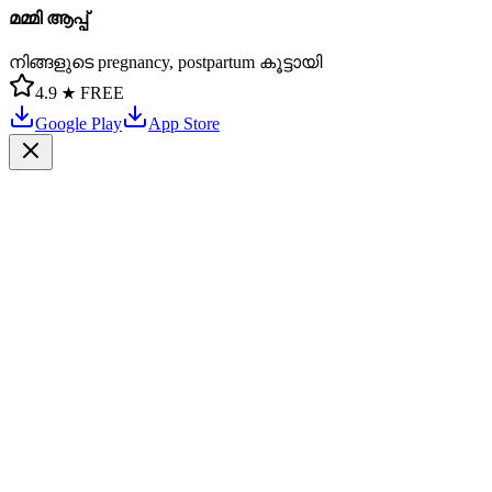
മമ്മി ആപ്പ്
നിങ്ങളുടെ pregnancy, postpartum കൂട്ടായി
4.9 ★
FREE
Google Play
App Store