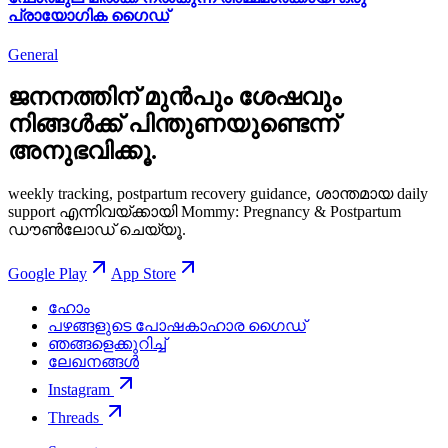
പ്രായോഗിക ഗൈഡ്
General
ജനനത്തിന് മുൻപും ശേഷവും
നിങ്ങള്‍ക്ക് പിന്തുണയുണ്ടെന്ന്
അനുഭവിക്കൂ.
weekly tracking, postpartum recovery guidance, ശാന്തമായ daily
support എന്നിവയ്ക്കായി Mommy: Pregnancy & Postpartum
ഡൗൺലോഡ് ചെയ്യൂ.
Google Play
App Store
ഹോം
പഴങ്ങളുടെ പോഷകാഹാര ഗൈഡ്
ഞങ്ങളെക്കുറിച്ച്
ലേഖനങ്ങൾ
Instagram
Threads