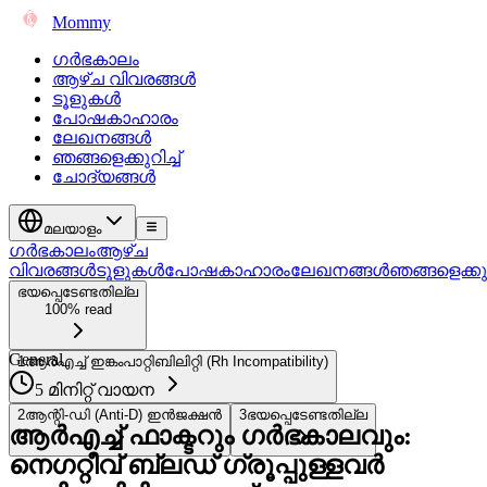
Mommy
ഗർഭകാലം
ആഴ്ച വിവരങ്ങൾ
ടൂളുകൾ
പോഷകാഹാരം
ലേഖനങ്ങൾ
ഞങ്ങളെക്കുറിച്ച്
ചോദ്യങ്ങൾ
മലയാളം
ഗർഭകാലം
ആഴ്ച
വിവരങ്ങൾ
ടൂളുകൾ
പോഷകാഹാരം
ലേഖനങ്ങൾ
ഞങ്ങളെക്കുറി
ഭയപ്പെടേണ്ടതില്ല
100% read
General
1
ആർഎച്ച് ഇങ്കംപാറ്റിബിലിറ്റി (Rh Incompatibility)
5 മിനിറ്റ് വായന
2
ആന്റി-ഡി (Anti-D) ഇൻജക്ഷൻ
3
ഭയപ്പെടേണ്ടതില്ല
ആർഎച്ച് ഫാക്ടറും ഗർഭകാലവും:
നെഗറ്റീവ് ബ്ലഡ് ഗ്രൂപ്പുള്ളവർ