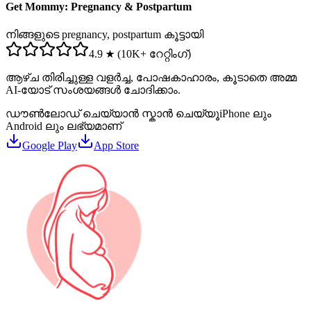
Get Mommy: Pregnancy & Postpartum
നിങ്ങളുടെ pregnancy, postpartum കൂട്ടായി
4.9 ★ (10K+ റേറ്റിംഗ്)
ആഴ്ച തിരിച്ചുള്ള വളർച്ച, പോഷകാഹാരം, കൂടാതെ അമ്മ
AI-യോട് സംശയങ്ങൾ ചോദിക്കാം.
ഡൗൺലോഡ് ചെയ്യാൻ സ്കാൻ ചെയ്യൂ
iPhone ലും
Android ലും ലഭ്യമാണ്
Google Play
App Store