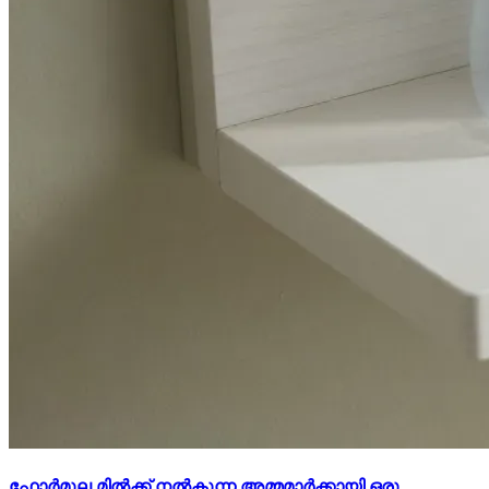
ഫോർമുല മിൽക്ക് നൽകുന്ന അമ്മമാർക്കായി ഒരു