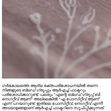
ഗർഭകാലത്തെ ആദ്യ രക്തപരിശോധനയിൽ തന്നെ
നിങ്ങളുടെ ബ്ലഡ് ഗ്രൂപ്പും ആർഎച്ച് ഫാക്ടറും
പരിശോധിക്കാറുണ്ട്. പലരും “എന്റെ ബ്ലഡ് ഗ്രൂപ്പ് ബി
നെഗറ്റീവ് ആണ്” അല്ലെങ്കിൽ “എ പോസിറ്റീവ് ആണ്”
എന്ന് പറയാറുണ്ട്. ഇതിലെ പോസിറ്റീവ്, നെഗറ്റീവ് എന്നീ
അടയാളങ്ങളാണ് ആർഎച്ച് ഫാക്ടറിനെ സൂചിപ്പിക്കുന്നത്.