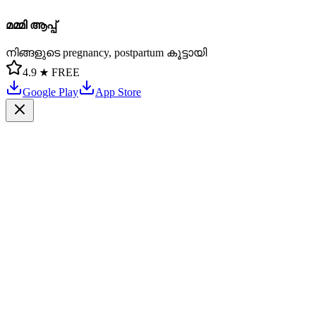
മമ്മി ആപ്പ്
നിങ്ങളുടെ pregnancy, postpartum കൂട്ടായി
4.9 ★
FREE
Google Play
App Store