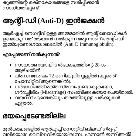
കുഞ്ഞിന്റെ രക്തകോശങ്ങളെ നശിപ്പിക്കാൻ
സാധ്യതയുണ്ട്.
ആന്റി-ഡി (Anti-D) ഇൻജക്ഷൻ
ആർഎച്ച് നെഗറ്റീവ് ഉള്ള അമ്മമാരിൽ ആന്റിബോഡികൾ
ഉണ്ടാകുന്നത് തടയാൻ നൽകുന്ന മരുന്നാണ് ആന്റി-ഡി
ഇമ്മ്യൂണോഗ്ലോബുലിൻ (Anti-D Immunoglobulin).
എപ്പോഴാണ് നൽകുന്നത്?
സാധാരണയായി ഗർഭകാലത്തിന്റെ 28-ാം
ആഴ്ചയിൽ.
പ്രസവശേഷം 72 മണിക്കൂറിനുള്ളിൽ (കുഞ്ഞ്
പോസിറ്റീവ് ആണെങ്കിൽ).
ഗർഭകാലത്ത് രക്തസ്രാവം ഉണ്ടാകുകയോ,
ഗർഭച്ഛിദ്രം (Miscarriage) സംഭവിക്കുകയോ ചെയ്താൽ.
വയറിന് എന്തെങ്കിലും തരത്തിലുള്ള പരിക്കുകൾ
ഏറ്റാൽ.
ഭയപ്പെടേണ്ടതില്ല
മുൻകാലങ്ങളിൽ ആർഎച്ച് നെഗറ്റീവ് ബ്ലഡ് ഗ്രൂപ്പ്
വലിയൊരു വെല്ലുവിളിയായിരുന്നു. എന്നാൽ ഇന്ന് ആന്റി-