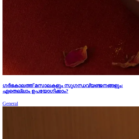
ഗർഭകാലത്ത് മസാലകളും സുഗന്ധവ്യഞ്ജനങ്ങളും:
ഏതെല്ലാം ഉപയോഗിക്കാം?
General