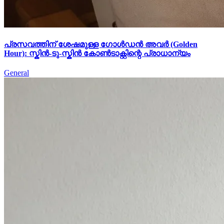
പ്രസവത്തിന് ശേഷമുള്ള ഗോൾഡൻ അവർ (Golden
Hour): സ്കിൻ-ടു-സ്കിൻ കോൺടാക്റ്റിന്റെ പ്രാധാന്യം
General