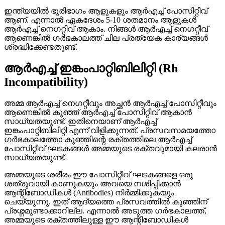
ഇന്ത്യയിൽ ഭൂരിഭാഗം ആളുകളും ആർഎച്ച് പോസിറ്റീവ്
ആണ്. എന്നാൽ ഏകദേശം 5-10 ശതമാനം ആളുകൾ
ആർഎച്ച് നെഗറ്റീവ് ആകാം. നിങ്ങൾ ആർഎച്ച് നെഗറ്റീവ്
ആണെങ്കിൽ ഗർഭകാലത്ത് ചില പ്രത്യേക കാര്യങ്ങൾ
ശ്രദ്ധിക്കേണ്ടതുണ്ട്.
ആർഎച്ച് ഇങ്കംപാറ്റിബിലിറ്റി (Rh
Incompatibility)
അമ്മ ആർഎച്ച് നെഗറ്റീവും അച്ഛൻ ആർഎച്ച് പോസിറ്റീവും
ആണെങ്കിൽ കുഞ്ഞ് ആർഎച്ച് പോസിറ്റീവ് ആകാൻ
സാധ്യതയുണ്ട്. ഇതിനെയാണ് ആർഎച്ച്
ഇങ്കംപാറ്റിബിലിറ്റി എന്ന് വിളിക്കുന്നത്. പ്രസവസമയത്തോ
ഗർഭകാലത്തോ കുഞ്ഞിന്റെ രക്തത്തിലെ ആർഎച്ച്
പോസിറ്റീവ് ഘടകങ്ങൾ അമ്മയുടെ രക്തവുമായി കലരാൻ
സാധ്യതയുണ്ട്.
അമ്മയുടെ ശരീരം ഈ പോസിറ്റീവ് ഘടകങ്ങളെ ഒരു
ശത്രുവായി കാണുകയും അവയെ നശിപ്പിക്കാൻ
ആന്റിബോഡികൾ (Antibodies) നിർമ്മിക്കുകയും
ചെയ്യുന്നു. ഇത് ആദ്യത്തെ പ്രസവത്തിൽ കുഞ്ഞിന്
പ്രശ്നമുണ്ടാക്കാറില്ല. എന്നാൽ അടുത്ത ഗർഭകാലത്ത്,
അമ്മയുടെ രക്തത്തിലുള്ള ഈ ആന്റിബോഡികൾ