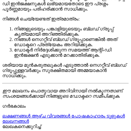
ഡി ഇൻജക്ഷനുകൾ ലഭ്യമായതോടെ ഈ പ്രശ്നം
പൂർണ്ണമായും പരിഹരിക്കാൻ സാധിക്കും.
നിങ്ങൾ ചെയ്യേണ്ടത് ഇത്രമാത്രം:
നിങ്ങളുടെയും പങ്കാളിയുടെയും ബ്ലഡ് ഗ്രൂപ്പ്
കൃത്യമായി അറിഞ്ഞിരിക്കുക.
നിങ്ങൾ നെഗറ്റീവ് ബ്ലഡ് ഗ്രൂപ്പാണെങ്കിൽ അത്
ഡോക്ടറെ പ്രത്യേകം അറിയിക്കുക.
ഡോക്ടർ നിർദ്ദേശിക്കുന്ന സമയത്ത് ആന്റി-ഡി
ഇൻജക്ഷൻ എടുക്കാൻ മറക്കാതിരിക്കുക.
ശരിയായ മുൻകരുതലുകൾ എടുത്താൽ നെഗറ്റീവ് ബ്ലഡ്
ഗ്രൂപ്പുള്ളവർക്കും സുരക്ഷിതമായി അമ്മയാകാൻ
സാധിക്കും.
ഈ ലേഖനം പൊതുവായ അറിവിനായി നൽകുന്നതാണ്.
സംശയങ്ങൾക്കായി നിങ്ങളുടെ ഡോക്ടറെ സമീപിക്കുക.
ഗർഭകാലം
ലക്ഷണങ്ങൾ
ആഴ്ച വിവരങ്ങൾ
പോഷകാഹാരം
ടൂളുകൾ
ലേഖനങ്ങൾ
ലേഖകനെക്കുറിച്ച്