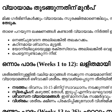
വ്യായാമം തുടങ്ങുന്നതിന് മുൻപ്
മിക്ക ഗർഭിണികൾക്കും വ്യായാമം സുരക്ഷിതമാണെങ്കിലും,
തേടുക
.
താഴെ പറയുന്ന ലക്ഷണങ്ങൾ കണ്ടാൽ വ്യായാമം നിർത്ത
നെഞ്ചുവേദന അല്ലെങ്കിൽ തലകറക്കം.
കഠിനമായ ശ്വാസം മുട്ടൽ.
യോനിയിലൂടെയുള്ള രക്തസ്രാവം അല്ലെങ്കിൽ വെള
പെട്ടെന്നുണ്ടാകുന്ന നീര്.
ഒന്നാം പാദം (Weeks 1 to 12): ലളിതമായി
ശരീരത്തിനുള്ളിൽ വലിയ മാറ്റങ്ങൾ നടക്കുന്ന സമയമാണി
വ്യായാമങ്ങൾ ഒഴിവാക്കി ശരീരം ആവശ്യപ്പെടുന്ന രീതിയിൽ 
നടത്തം:
ദിവസം 10-15 മിനിറ്റ് സാവധാനം നടക്കുന്നത്
സ്ട്രെച്ചിംഗ്:
കഴുത്ത്, തോൾ, ഇടുപ്പ് എന്നിവ ലഘുവായി സ
ശ്വാസന വ്യായാമങ്ങൾ:
ഇത് മാനസിക സമ്മർദ്ദവും 
വിശ്രമം:
ശരീരം ക്ഷീണം പ്രകടിപ്പിക്കുമ്പോൾ വിശ്രമിക്
രണ്ടാം പാദം (Weeks 13 to 26): ഏറ്റവു