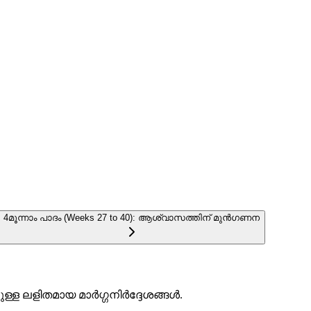
4
മൂന്നാം പാദം (Weeks 27 to 40): ആശ്വാസത്തിന് മുൻഗണന
്ള ലളിതമായ മാർഗ്ഗനിർദ്ദേശങ്ങൾ.