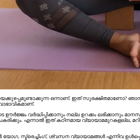
യക്കുഴപ്പമുണ്ടാക്കുന്ന ഒന്നാണ്. ഇത് സുരക്ഷിതമാണോ
വാഭാവികമാണ്.
 ഊർജ്ജം വർദ്ധിപ്പിക്കാനും നല്ല ഉറക്കം ലഭിക്കാനും മാനസ
കരിക്കും. എന്നാൽ ഇത് കഠിനമായ വ്യായാമമുറകളല്ല, മറിച്
 യോഗ, സ്ട്രെച്ചിംഗ്, ശ്വസന വ്യായാമങ്ങൾ എന്നിവ ഉൾപ്പെടുത