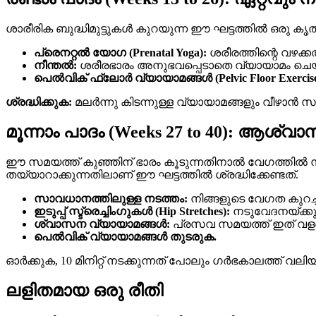
ശാരീരിക ബുദ്ധിമുട്ടുകൾ കുറയുന്ന ഈ ഘട്ടത്തിൽ ഒരു കൃത
പ്രെനറ്റൽ യോഗ (Prenatal Yoga):
ശരീരത്തിന്റെ വഴക്
നീന്തൽ:
ശരീരഭാരം അനുഭവപ്പെടാതെ വ്യായാമം ചെയ്
പെൽവിക് ഫ്ലോർ വ്യായാമങ്ങൾ (Pelvic Floor Exercise
ശ്രദ്ധിക്കുക:
മലർന്നു കിടന്നുള്ള വ്യായാമങ്ങളും വീഴാൻ 
മൂന്നാം പാദം (Weeks 27 to 40): ആശ
ഈ സമയത്ത് കുഞ്ഞിന് ഭാരം കൂടുന്നതിനാൽ വേഗത്തിൽ ന
തയ്യാറാക്കുന്നതിലാണ് ഈ ഘട്ടത്തിൽ ശ്രദ്ധിക്കേണ്ടത്.
സാവധാനത്തിലുള്ള നടത്തം:
നിങ്ങളുടെ വേഗത കുറച്
ഇടുപ്പ് സ്ട്രെച്ചിംഗുകൾ (Hip Stretches):
നടുവേദനയ്ക്കും
ശ്വാസന വ്യായാമങ്ങൾ:
പ്രസവ സമയത്ത് ഇത് വളര
പെൽവിക് വ്യായാമങ്ങൾ തുടരുക.
ഓർക്കുക, 10 മിനിറ്റ് നടക്കുന്നത് പോലും ഗർഭകാലത്ത് വല
ലളിതമായ ഒരു രീതി