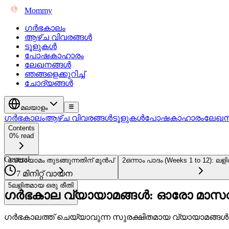
Mommy
ഗർഭകാലം
ആഴ്ച വിവരങ്ങൾ
ടൂളുകൾ
പോഷകാഹാരം
ലേഖനങ്ങൾ
ഞങ്ങളെക്കുറിച്ച്
ചോദ്യങ്ങൾ
മലയാളം
ഗർഭകാലം
ആഴ്ച വിവരങ്ങൾ
ടൂളുകൾ
പോഷകാഹാരം
ലേഖന
Contents
0% read
General
1
വ്യായാമം തുടങ്ങുന്നതിന് മുൻപ്
2
ഒന്നാം പാദം (Weeks 1 to 12): ല
7 മിനിറ്റ് വായന
5
ലളിതമായ ഒരു രീതി
ഗർഭകാല വ്യായാമങ്ങൾ: ഓരോ മാസവു
ഗർഭകാലത്ത് ചെയ്യാവുന്ന സുരക്ഷിതമായ വ്യായാമങ്ങൾ, 