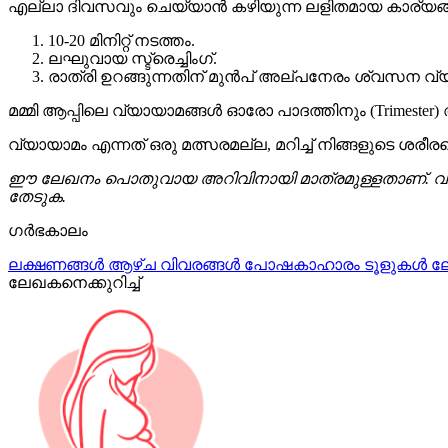
എല്ലാ ദിവസവും ചെയ്യാൻ കഴിയുന്ന ലളിതമായ കാര്യ
10-20 മിനിറ്റ് നടത്തം.
ലഘുവായ സ്ട്രെച്ചിംഗ്.
രാത്രി ഉറങ്ങുന്നതിന് മുൻപ് അല്പനേരം ശ്വസന വ്
മമ്മി ആപ്പിലെ വ്യായാമങ്ങൾ ഓരോ പാദത്തിനും (Trimester)
വ്യായാമം എന്നത് ഒരു മത്സരമല്ല, മറിച്ച് നിങ്ങളുടെ ശര
ഈ ലേഖനം പൊതുവായ അറിവിനായി മാത്രമുള്ളതാണ്. വ്യായാ
തേടുക.
ഗർഭകാലം
ലക്ഷണങ്ങൾ
ആഴ്ച വിവരങ്ങൾ
പോഷകാഹാരം
ടൂളുകൾ
ല
ലേഖകനെക്കുറിച്ച്