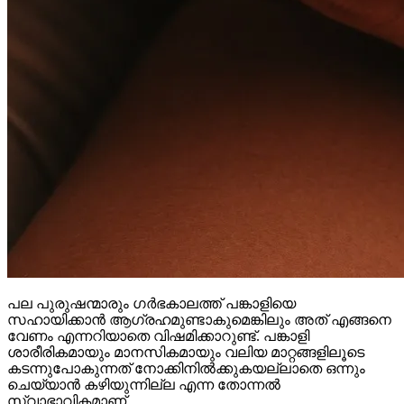
പല പുരുഷന്മാരും ഗർഭകാലത്ത് പങ്കാളിയെ
സഹായിക്കാൻ ആഗ്രഹമുണ്ടാകുമെങ്കിലും അത് എങ്ങനെ
വേണം എന്നറിയാതെ വിഷമിക്കാറുണ്ട്. പങ്കാളി
ശാരീരികമായും മാനസികമായും വലിയ മാറ്റങ്ങളിലൂടെ
കടന്നുപോകുന്നത് നോക്കിനിൽക്കുകയല്ലാതെ ഒന്നും
ചെയ്യാൻ കഴിയുന്നില്ല എന്ന തോന്നൽ
സ്വാഭാവികമാണ്.