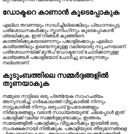
ഡോക്ടറെ കാണാൻ കൂടെപ്പോകുക
എല്ലാ തവണയും സാധിച്ചില്ലെങ്കിലും പ്രധാനപ്പെട്ട
പരിശോധനകൾക്കും സ്കാനിംഗിനും കൂടെപ്പോകാൻ
ശ്രദ്ധിക്കുക. ഇത് നിങ്ങൾ കുഞ്ഞിനെ
കാത്തിരിക്കുകയാണെന്നും പങ്കാളിക്കൊപ്പം എല്ലാ
കാര്യത്തിലും ഉണ്ടെന്നുമുള്ള വലിയൊരു സൂചനയാണ്.
പരിശോധനയ്ക്ക് മുൻപ് ഡോക്ടറോട് ചോദിക്കാനുള്ള
കാര്യങ്ങൾ പങ്കാളിയോട് ചോദിച്ചു വെക്കുന്നതും
നല്ലതാണ്.
കുടുംബത്തിലെ സമ്മർദ്ദങ്ങളിൽ
തുണയാകുക
നമ്മുടെ നാട്ടിലെ ഒരു പ്രത്യേക സാഹചര്യം
അനുസരിച്ച്, ഗർഭകാലത്ത് വീട്ടുകാരിൽ നിന്നും
നാട്ടുകാരിൽ നിന്നും ഒരുപാട് ഉപദേശങ്ങളും
നിർദ്ദേശങ്ങളും വരാൻ സാധ്യതയുണ്ട്. ചിലപ്പോൾ ഇത്
പങ്കാളിക്ക് വലിയ സമ്മർദ്ദമുണ്ടാക്കും. ഇത്തരം
സമയങ്ങളിൽ പങ്കാളിക്കും വീട്ടുകാർക്കും ഇടയിൽ ഒരു
സംരക്ഷകനായി നിൽക്കുക. പങ്കാളിയുടെ തീരുമാനങ്ങളെ
പിന്തുണയ്ക്കുകയും അനാവശ്യമായ സമ്മർദ്ദങ്ങളിൽ