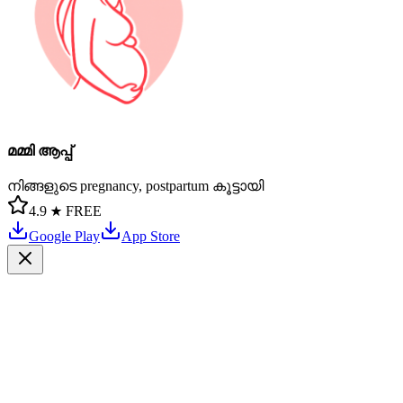
മമ്മി ആപ്പ്
നിങ്ങളുടെ pregnancy, postpartum കൂട്ടായി
4.9 ★
FREE
Google Play
App Store