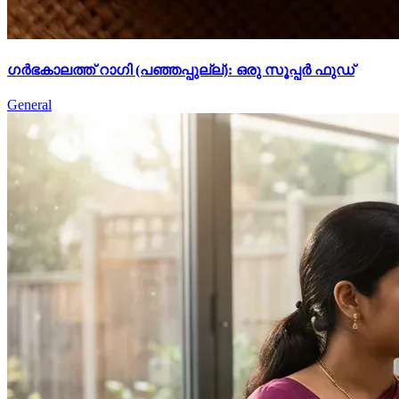
ഗർഭകാലത്ത് റാഗി (പഞ്ഞപ്പുല്ല്): ഒരു സൂപ്പർ ഫുഡ്
General