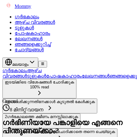
Mommy
ഗർഭകാലം
ആഴ്ച വിവരങ്ങൾ
ടൂളുകൾ
പോഷകാഹാരം
ലേഖനങ്ങൾ
ഞങ്ങളെക്കുറിച്ച്
ചോദ്യങ്ങൾ
മലയാളം
ഗർഭകാലം
ആഴ്ച
വിവരങ്ങൾ
ടൂളുകൾ
പോഷകാഹാരം
ലേഖനങ്ങൾ
ഞങ്ങളെക്കുറി
ഇടയ്ക്കിടെ വിശേഷങ്ങൾ ചോദിക്കുക
100% read
General
1
ഉപദേശിക്കുന്നതിനേക്കാൾ കൂടുതൽ കേൾക്കുക
8 മിനിറ്റ് വായന
2
ഗർഭകാലത്തെ ക്ഷീണം മനസ്സിലാക്കുക
ഗർഭിണിയായ പങ്കാളിയെ എങ്ങനെ
പിന്തുണയ്ക്കാം?
3
”സഹായം വേണോ?” എന്ന് ചോദിക്കാതെ തന്നെ ചെയ്യുക