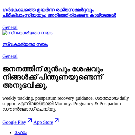
ഗർഭകാലത്തെ ഉയർന്ന രക്തസമ്മർദ്ദവും
പ്രീക്ലാംസിയയും: അറിഞ്ഞിരിക്കേണ്ട കാര്യങ്ങൾ
General
സ്വകാര്യതാ നയം
General
ജനനത്തിന് മുൻപും ശേഷവും
നിങ്ങള്‍ക്ക് പിന്തുണയുണ്ടെന്ന്
അനുഭവിക്കൂ.
weekly tracking, postpartum recovery guidance, ശാന്തമായ daily
support എന്നിവയ്ക്കായി Mommy: Pregnancy & Postpartum
ഡൗൺലോഡ് ചെയ്യൂ.
Google Play
App Store
ഹോം