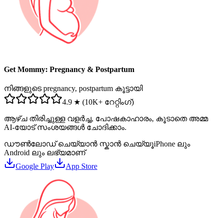
Get Mommy: Pregnancy & Postpartum
നിങ്ങളുടെ pregnancy, postpartum കൂട്ടായി
4.9 ★ (10K+ റേറ്റിംഗ്)
ആഴ്ച തിരിച്ചുള്ള വളർച്ച, പോഷകാഹാരം, കൂടാതെ അമ്മ
AI-യോട് സംശയങ്ങൾ ചോദിക്കാം.
ഡൗൺലോഡ് ചെയ്യാൻ സ്കാൻ ചെയ്യൂ
iPhone ലും
Android ലും ലഭ്യമാണ്
Google Play
App Store