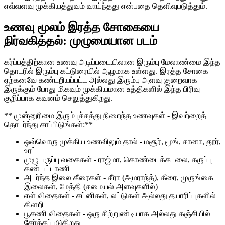
எவ்வளவு முக்கியத்துவம் வாய்ந்தது என்பதை தெளிவுபடுத்தும்.
உணவு மூலம் இரத்த சோகையை
நிர்வகித்தல்: முழுமையான படம்
கர்ப்பத்திற்கான உணவு அடிப்படையிலான இரும்பு மேலாண்மை இந்த
தொடரில் இரும்பு கட்டுரையில் ஆழமாக உள்ளது. இரத்த சோகை
ஏற்கனவே கண்டறியப்பட்ட அல்லது இரும்பு அளவு குறைவாக
இருக்கும் போது மிகவும் முக்கியமான உத்திகளில் இந்த பிரிவு
குறிப்பாக கவனம் செலுத்துகிறது.
** முன்னுரிமை இரும்புச்சத்து நிறைந்த உணவுகள் - இவற்றைத்
தொடர்ந்து சாப்பிடுங்கள்:**
ஒவ்வொரு முக்கிய உணவிலும் தால் - மசூர், மூங், சானா, தூர்,
உரட்
முழு பருப்பு வகைகள் - ராஜ்மா, கொண்டைக்கடலை, கருப்பு
கண் பட்டாணி
அடர்ந்த இலை கீரைகள் - சீரா (அமராந்த்), கீரை, முருங்கை
இலைகள், மேத்தி (சமையல் அளவுகளில்)
எள் விதைகள் - சட்னிகள், லட்டுகள் அல்லது தயாரிப்புகளில்
கிளறி
பூசணி விதைகள் - ஒரு சிற்றுண்டியாக அல்லது கஞ்சியில்
சேர்க்கப்படுகிறது