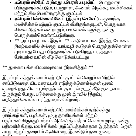
ஃபெரஸ் சல்பேட் அல்லது ஃபெரஸ் ஃபுமரேட்
- பொதுவாக
பரிந்துரைக்கப்படும், பயனுள்ள, ஆனால் அடிக்கடி மலச்சிக்கல்
மற்றும் சில பெண்களுக்கு குமட்டல்
ஃபெரஸ் பிஸ்கிளைசினேட் (இரும்பு செலேட்)
- குறைந்த
மலச்சிக்கல் மற்றும் குமட்டல் விகிதங்களுடன், பொதுவாக
விலை அதிகம் என்றாலும், பல பெண்களுக்கு நன்கு
பொறுத்துக்கொள்ளப்படுகிறது.
** நரம்பு வழியாக இரும்பு ** - கடுமையான இரத்த சோகை
நிகழ்வுகளில் அல்லது வாய்வழி கூடுதல் பொறுத்துக்கொள்ள
முடியாது போது பரிந்துரைக்கப்படுகிறது; மருத்துவ
மேற்பார்வையின் கீழ் கொடுக்கப்பட்டது
** துணை பக்க விளைவுகளை நிர்வகித்தல்:**
இரும்புச் சத்துக்களால் ஏற்படும் குமட்டல் வெறும் வயிற்றில்
சாப்பிடுவதை விட உணவுடன் எடுத்துக்கொள்வதன் மூலம்
குறைகிறது. சில வழங்குநர்கள் குமட்டல் குறுக்கீடு குறைவாக
இருக்கும் போது, ​​படுக்கைக்கு முன் இரவில் இரும்பு
எடுத்துக்கொள்ள பரிந்துரைக்கின்றனர்.
இரும்புச் சத்துக்களால் ஏற்படும் மலச்சிக்கல் நார்ச்சத்து
(காய்கறிகள், பழங்கள், முழு தானியங்கள் மற்றும்
பருப்புகளிலிருந்து) மற்றும் அதிகரித்த நீர் உட்கொள்ளலுக்கு நன்கு
பதிலளிக்கிறது. மலச்சிக்கல் குறிப்பிடத்தக்கதாக இருந்தால், ப்ரூன்
சாறு மற்றும் தரையில் ஆளிவிதை இரண்டும் நடைமுறை