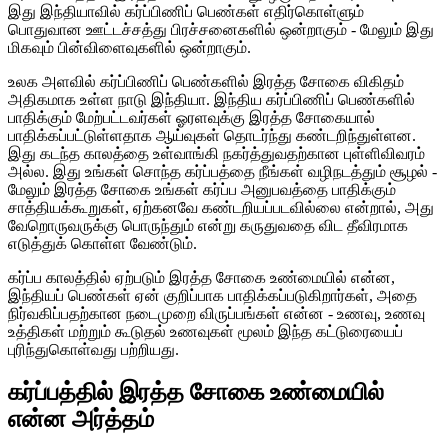
இது இந்தியாவில் கர்ப்பிணிப் பெண்கள் எதிர்கொள்ளும்
பொதுவான ஊட்டச்சத்து பிரச்சனைகளில் ஒன்றாகும் - மேலும் இது
மிகவும் பின்விளைவுகளில் ஒன்றாகும்.
உலக அளவில் கர்ப்பிணிப் பெண்களில் இரத்த சோகை விகிதம்
அதிகமாக உள்ள நாடு இந்தியா. இந்திய கர்ப்பிணிப் பெண்களில்
பாதிக்கும் மேற்பட்டவர்கள் ஓரளவுக்கு இரத்த சோகையால்
பாதிக்கப்பட்டுள்ளதாக ஆய்வுகள் தொடர்ந்து கண்டறிந்துள்ளன.
இது கடந்த காலத்தை உள்வாங்கி நகர்த்துவதற்கான புள்ளிவிவரம்
அல்ல. இது உங்கள் சொந்த கர்ப்பத்தை நீங்கள் வழிநடத்தும் சூழல் -
மேலும் இரத்த சோகை உங்கள் கர்ப்ப அனுபவத்தை பாதிக்கும்
சாத்தியக்கூறுகள், ஏற்கனவே கண்டறியப்படவில்லை என்றால், அது
வேறொருவருக்கு பொருந்தும் என்று கருதுவதை விட தீவிரமாக
எடுத்துக் கொள்ள வேண்டும்.
கர்ப்ப காலத்தில் ஏற்படும் இரத்த சோகை உண்மையில் என்ன,
இந்தியப் பெண்கள் ஏன் குறிப்பாக பாதிக்கப்படுகிறார்கள், அதை
நிர்வகிப்பதற்கான நடைமுறை விருப்பங்கள் என்ன - உணவு, உணவு
உத்திகள் மற்றும் கூடுதல் உணவுகள் மூலம் இந்த கட்டுரையைப்
புரிந்துகொள்வது பற்றியது.
கர்ப்பத்தில் இரத்த சோகை உண்மையில்
என்ன அர்த்தம்