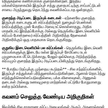
உறிஞ்சுதலை கணிசமாகக் குறைக்கின்றன. இந்திய
மக்கள்தொகையில் இரும்புச் சத்து குறைபாட்டிற்கு சாப்பாட்டுடன்
சாயை அருந்துவது தொடர்ந்து கவனிக்கப்படாத ஒன்றாகும்.
குறைந்த அடிப்படை இரும்புக் கடைகள்
- ஏற்கனவே குறைந்த
இரும்புக் கடைகளுடன் கர்ப்பத்திற்குள் நுழையும் பெண்கள்
(கர்ப்பத்திற்கு முன் போதிய அளவு உட்கொள்ளாதது, அதிக
மாதவிடாய் இரத்தப்போக்கு அல்லது நெருங்கிய இடைவெளியில்
கர்ப்பம் போன்றவை) கர்ப்பத்தின் அதிகரித்த தேவைகள்
அதிகரிக்கும் ஒரு பாதகமாக தொடங்குகிறது.
குறுகிய இடைவெளியில் பல கர்ப்பங்கள்
- நெருங்கிய இடைவெளி
கர்ப்பங்களுக்கு இடையே உள்ள இரும்புச் சேமிப்பை உடல்
முழுமையாக மீட்டெடுக்காது, மேலும் ஒவ்வொரு அடுத்தடுத்த
கர்ப்பமும் குறைந்த இரும்பு அடிப்படையிலிருந்து தொடங்குகிறது.
** போதிய பிறப்புக்கு முந்தைய கூடுதல்** - சில சந்தர்ப்பங்களில்,
இரும்புச் சத்துக்கள் பரிந்துரைக்கப்படுகின்றன, ஆனால் தொடர்ந்து
எடுத்துக்கொள்ளப்படுவதில்லை, பக்க விளைவுகள், அணுகல்
தடைகள் அல்லது உணவுமுறை மாற்றங்கள் மட்டுமே போதுமானது
என்ற நம்பிக்கை.
கவனம் செலுத்த வேண்டிய அறிகுறிகள்
இவற்றில் சில சாதாரண கர்ப்ப அனுபவங்கள் ஆகும், அதனால்தான்