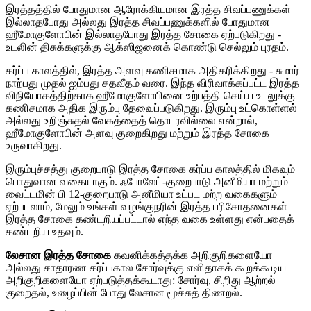
இரத்தத்தில் போதுமான ஆரோக்கியமான இரத்த சிவப்பணுக்கள்
இல்லாதபோது அல்லது இரத்த சிவப்பணுக்களில் போதுமான
ஹீமோகுளோபின் இல்லாதபோது இரத்த சோகை ஏற்படுகிறது -
உடலின் திசுக்களுக்கு ஆக்ஸிஜனைக் கொண்டு செல்லும் புரதம்.
கர்ப்ப காலத்தில், இரத்த அளவு கணிசமாக அதிகரிக்கிறது - சுமார்
நாற்பது முதல் ஐம்பது சதவீதம் வரை. இந்த விரிவாக்கப்பட்ட இரத்த
விநியோகத்திற்காக ஹீமோகுளோபினை உற்பத்தி செய்ய உடலுக்கு
கணிசமாக அதிக இரும்பு தேவைப்படுகிறது. இரும்பு உட்கொள்ளல்
அல்லது உறிஞ்சுதல் வேகத்தைத் தொடரவில்லை என்றால்,
ஹீமோகுளோபின் அளவு குறைகிறது மற்றும் இரத்த சோகை
உருவாகிறது.
இரும்புச்சத்து குறைபாடு இரத்த சோகை கர்ப்ப காலத்தில் மிகவும்
பொதுவான வகையாகும். ஃபோலேட்-குறைபாடு அனீமியா மற்றும்
வைட்டமின் பி 12-குறைபாடு அனீமியா உட்பட மற்ற வகைகளும்
ஏற்படலாம், மேலும் உங்கள் வழங்குநரின் இரத்த பரிசோதனைகள்
இரத்த சோகை கண்டறியப்பட்டால் எந்த வகை உள்ளது என்பதைக்
கண்டறிய உதவும்.
லேசான இரத்த சோகை
கவனிக்கத்தக்க அறிகுறிகளையோ
அல்லது சாதாரண கர்ப்பகால சோர்வுக்கு எளிதாகக் கூறக்கூடிய
அறிகுறிகளையோ ஏற்படுத்தக்கூடாது: சோர்வு, சிறிது ஆற்றல்
குறைதல், உழைப்பின் போது லேசான மூச்சுத் திணறல்.