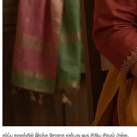
கர்ப்ப காலத்தில் இரத்த சோகை என்பது ஒரு சிறிய சிரமம் அல்ல.