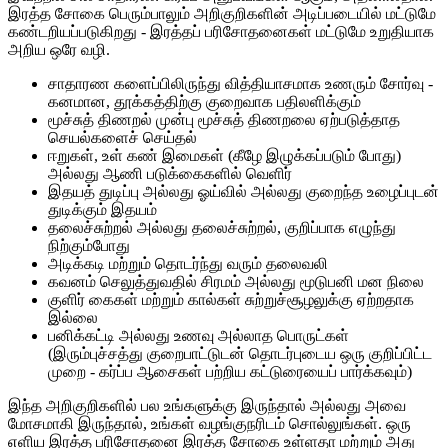
இரத்த சோகை பெரும்பாலும் அறிகுறிகளின் அடிப்படையில் மட்டுமே
கண்டறியப்படுகிறது - இரத்தப் பரிசோதனைகள் மட்டுமே உறுதியாக
அறிய ஒரே வழி.
சாதாரண களைப்பிலிருந்து வித்தியாசமாக உணரும் சோர்வு -
கனமான, தூக்கத்திற்கு குறைவாக பதிலளிக்கும்
மூச்சுத் திணறல் முன்பு மூச்சுத் திணறலை ஏற்படுத்தாத
செயல்களைச் செய்தல்
ஈறுகள், உள் கண் இமைகள் (கீழே இழுக்கப்படும் போது)
அல்லது ஆணி படுக்கைகளில் வெளிர்
இதயத் துடிப்பு அல்லது ஓய்வில் அல்லது குறைந்த உழைப்புடன்
துடிக்கும் இதயம்
தலைச்சுற்றல் அல்லது தலைச்சுற்றல், குறிப்பாக எழுந்து
நிற்கும்போது
அடிக்கடி மற்றும் தொடர்ந்து வரும் தலைவலி
கவனம் செலுத்துவதில் சிரமம் அல்லது மூடுபனி மன நிலை
குளிர் கைகள் மற்றும் கால்கள் சுற்றுச்சூழலுக்கு ஏற்றதாக
இல்லை
பனிக்கட்டி அல்லது உணவு அல்லாத பொருட்கள்
(இரும்புச்சத்து குறைபாட்டுடன் தொடர்புடைய ஒரு குறிப்பிட்ட
முறை - கர்ப்ப ஆசைகள் பற்றிய கட்டுரையைப் பார்க்கவும்)
இந்த அறிகுறிகளில் பல உங்களுக்கு இருந்தால் அல்லது அவை
மோசமாகி இருந்தால், உங்கள் வழங்குநரிடம் சொல்லுங்கள். ஒரு
எளிய இரத்த பரிசோதனை இரத்த சோகை உள்ளதா மற்றும் அது