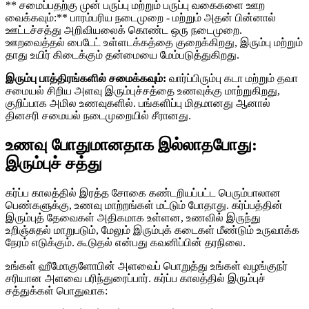
** சமைப்பதற்கு முன் பருப்பு மற்றும் பருப்பு வகைகளை ஊற
வைக்கவும்:** பாரம்பரிய நடைமுறை - மற்றும் அதன் பின்னால்
ஊட்டச்சத்து அறிவியலைக் கொண்ட ஒரு நடைமுறை.
ஊறவைத்தல் பைடேட் உள்ளடக்கத்தை குறைக்கிறது, இரும்பு மற்றும்
தாது உயிர் கிடைக்கும் தன்மையை மேம்படுத்துகிறது.
இரும்பு பாத்திரங்களில் சமைக்கவும்:
வார்ப்பிரும்பு கடா மற்றும் தவா
சமையல் சிறிய அளவு இரும்புச்சத்தை உணவுக்கு மாற்றுகிறது,
குறிப்பாக அமில உணவுகளில். பங்களிப்பு மிதமானது ஆனால்
தினசரி சமையல் நடைமுறையில் சீரானது.
உணவு போதுமானதாக இல்லாதபோது:
இரும்புச் சத்து
கர்ப்ப காலத்தில் இரத்த சோகை கண்டறியப்பட்ட பெரும்பாலான
பெண்களுக்கு, உணவு மாற்றங்கள் மட்டும் போதாது. கர்ப்பத்தின்
இரும்புத் தேவைகள் அதிகமாக உள்ளன, உணவில் இருந்து
உறிஞ்சுதல் மாறுபடும், மேலும் இரும்புக் கடைகள் மீண்டும் உருவாக்க
நேரம் எடுக்கும். கூடுதல் என்பது கவனிப்பின் தரநிலை.
உங்கள் ஹீமோகுளோபின் அளவைப் பொறுத்து உங்கள் வழங்குநர்
சரியான அளவை பரிந்துரைப்பார். கர்ப்ப காலத்தில் இரும்புச்
சத்துக்கள் பொதுவாக: