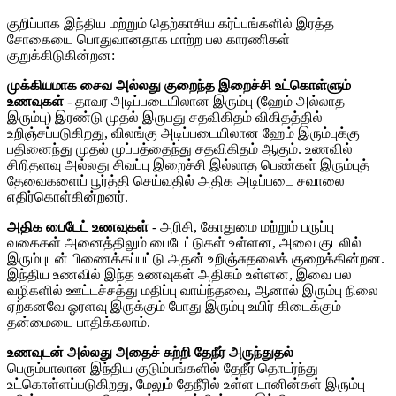
குறிப்பாக இந்திய மற்றும் தெற்காசிய கர்ப்பங்களில் இரத்த
சோகையை பொதுவானதாக மாற்ற பல காரணிகள்
குறுக்கிடுகின்றன:
முக்கியமாக சைவ அல்லது குறைந்த இறைச்சி உட்கொள்ளும்
உணவுகள்
- தாவர அடிப்படையிலான இரும்பு (ஹேம் அல்லாத
இரும்பு) இரண்டு முதல் இருபது சதவிகிதம் விகிதத்தில்
உறிஞ்சப்படுகிறது, விலங்கு அடிப்படையிலான ஹேம் இரும்புக்கு
பதினைந்து முதல் முப்பத்தைந்து சதவிகிதம் ஆகும். உணவில்
சிறிதளவு அல்லது சிவப்பு இறைச்சி இல்லாத பெண்கள் இரும்புத்
தேவைகளைப் பூர்த்தி செய்வதில் அதிக அடிப்படை சவாலை
எதிர்கொள்கின்றனர்.
அதிக பைடேட் உணவுகள்
- அரிசி, கோதுமை மற்றும் பருப்பு
வகைகள் அனைத்திலும் பைடேட்டுகள் உள்ளன, அவை குடலில்
இரும்புடன் பிணைக்கப்பட்டு அதன் உறிஞ்சுதலைக் குறைக்கின்றன.
இந்திய உணவில் இந்த உணவுகள் அதிகம் உள்ளன, இவை பல
வழிகளில் ஊட்டச்சத்து மதிப்பு வாய்ந்தவை, ஆனால் இரும்பு நிலை
ஏற்கனவே ஓரளவு இருக்கும் போது இரும்பு உயிர் கிடைக்கும்
தன்மையை பாதிக்கலாம்.
உணவுடன் அல்லது அதைச் சுற்றி தேநீர் அருந்துதல்
—
பெரும்பாலான இந்திய குடும்பங்களில் தேநீர் தொடர்ந்து
உட்கொள்ளப்படுகிறது, மேலும் தேநீரில் உள்ள டானின்கள் இரும்பு