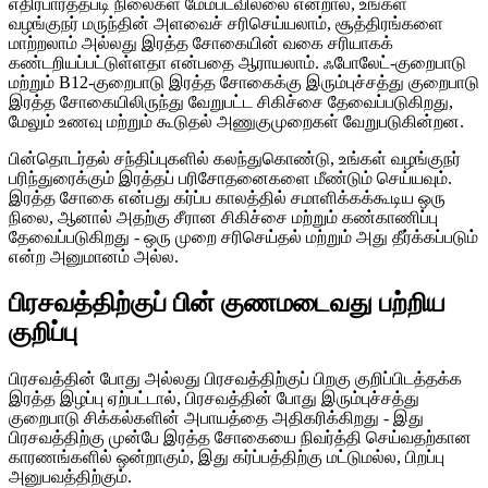
எதிர்பார்த்தபடி நிலைகள் மேம்படவில்லை என்றால், உங்கள்
வழங்குநர் மருந்தின் அளவைச் சரிசெய்யலாம், சூத்திரங்களை
மாற்றலாம் அல்லது இரத்த சோகையின் வகை சரியாகக்
கண்டறியப்பட்டுள்ளதா என்பதை ஆராயலாம். ஃபோலேட்-குறைபாடு
மற்றும் B12-குறைபாடு இரத்த சோகைக்கு இரும்புச்சத்து குறைபாடு
இரத்த சோகையிலிருந்து வேறுபட்ட சிகிச்சை தேவைப்படுகிறது,
மேலும் உணவு மற்றும் கூடுதல் அணுகுமுறைகள் வேறுபடுகின்றன.
பின்தொடர்தல் சந்திப்புகளில் கலந்துகொண்டு, உங்கள் வழங்குநர்
பரிந்துரைக்கும் இரத்தப் பரிசோதனைகளை மீண்டும் செய்யவும்.
இரத்த சோகை என்பது கர்ப்ப காலத்தில் சமாளிக்கக்கூடிய ஒரு
நிலை, ஆனால் அதற்கு சீரான சிகிச்சை மற்றும் கண்காணிப்பு
தேவைப்படுகிறது - ஒரு முறை சரிசெய்தல் மற்றும் அது தீர்க்கப்படும்
என்ற அனுமானம் அல்ல.
பிரசவத்திற்குப் பின் குணமடைவது பற்றிய
குறிப்பு
பிரசவத்தின் போது அல்லது பிரசவத்திற்குப் பிறகு குறிப்பிடத்தக்க
இரத்த இழப்பு ஏற்பட்டால், பிரசவத்தின் போது இரும்புச்சத்து
குறைபாடு சிக்கல்களின் அபாயத்தை அதிகரிக்கிறது - இது
பிரசவத்திற்கு முன்பே இரத்த சோகையை நிவர்த்தி செய்வதற்கான
காரணங்களில் ஒன்றாகும், இது கர்ப்பத்திற்கு மட்டுமல்ல, பிறப்பு
அனுபவத்திற்கும்.