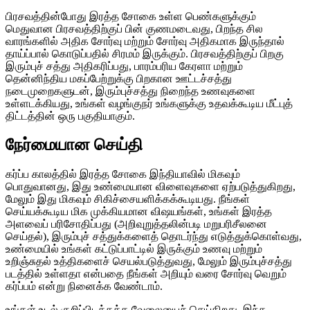
பிரசவத்தின்போது இரத்த சோகை உள்ள பெண்களுக்கும்
மெதுவான பிரசவத்திற்குப் பின் குணமடைவது, பிறந்த சில
வாரங்களில் அதிக சோர்வு மற்றும் சோர்வு அதிகமாக இருந்தால்
தாய்ப்பால் கொடுப்பதில் சிரமம் இருக்கும். பிரசவத்திற்குப் பிறகு
இரும்புச் சத்து அதிகரிப்பது, பாரம்பரிய கேரளா மற்றும்
தென்னிந்திய மகப்பேற்றுக்கு பிறகான ஊட்டச்சத்து
நடைமுறைகளுடன், இரும்புச்சத்து நிறைந்த உணவுகளை
உள்ளடக்கியது, உங்கள் வழங்குநர் உங்களுக்கு உதவக்கூடிய மீட்புத்
திட்டத்தின் ஒரு பகுதியாகும்.
நேர்மையான செய்தி
கர்ப்ப காலத்தில் இரத்த சோகை இந்தியாவில் மிகவும்
பொதுவானது, இது உண்மையான விளைவுகளை ஏற்படுத்துகிறது,
மேலும் இது மிகவும் சிகிச்சையளிக்கக்கூடியது. நீங்கள்
செய்யக்கூடிய மிக முக்கியமான விஷயங்கள், உங்கள் இரத்த
அளவைப் பரிசோதிப்பது (அறிவுறுத்தலின்படி மறுபரிசீலனை
செய்தல்), இரும்புச் சத்துக்களைத் தொடர்ந்து எடுத்துக்கொள்வது,
உண்மையில் உங்கள் கட்டுப்பாட்டில் இருக்கும் உணவு மற்றும்
உறிஞ்சுதல் உத்திகளைச் செயல்படுத்துவது, மேலும் இரும்புச்சத்து
படத்தில் உள்ளதா என்பதை நீங்கள் அறியும் வரை சோர்வு வெறும்
கர்ப்பம் என்று நினைக்க வேண்டாம்.
உங்கள் உடல் குறிப்பிடத்தக்க வேலையைச் செய்கிறது. இந்த