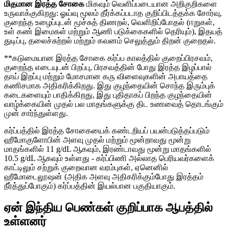
மிதமான இரத்த சோகை
மிகவும் வெளிப்படையான அறிகுறிகளை
உருவாக்குகிறது: ஓய்வு மூலம் தீர்க்கப்படாத குறிப்பிடத்தக்க சோர்வு,
குறைந்த உழைப்புடன் மூச்சுத் திணறல், வெளிறிப்போதல் (ஈறுகள்,
உள் கண் இமைகள் மற்றும் ஆணி படுக்கைகளில் தெரியும்), இதயத்
துடிப்பு, தலைச்சுற்றல் மற்றும் கவனம் செலுத்தும் திறன் குறைதல்.
**கடுமையான இரத்த சோகை கர்ப்ப காலத்தில் குறைப்பிரசவம்,
குறைந்த எடையுடன் பிறப்பு, பிரசவத்தின் போது இரத்த இழப்பால்
தாய் இறப்பு மற்றும் மோசமான கரு விளைவுகளின் அபாயத்தை
கணிசமாக அதிகரிக்கிறது. இது குழந்தையின் சொந்த இரும்புக்
கடைகளையும் பாதிக்கிறது, இது புதிதாகப் பிறந்த குழந்தையின்
வாழ்க்கையின் முதல் பல மாதங்களுக்கு திட உணவைத் தொடங்கும்
முன் சார்ந்துள்ளது.
கர்ப்பத்தில் இரத்த சோகையைக் கண்டறியப் பயன்படுத்தப்படும்
ஹீமோகுளோபின் அளவு முதல் மற்றும் மூன்றாவது மூன்று
மாதங்களில் 11 g/dL ஆகவும், இரண்டாவது மூன்று மாதங்களில்
10.5 g/dL ஆகவும் உள்ளது - கர்ப்பிணி அல்லாத பெரியவர்களைக்
காட்டிலும் சற்றுக் குறைவான வரம்புகள், ஏனெனில்
ஹீமோடைலூஷன் (அதிக அளவு அதிகரிக்கும்போது இரத்தம்
நீர்த்துப்போகும்) கர்ப்பத்தின் இயல்பான பகுதியாகும்.
ஏன் இந்திய பெண்கள் குறிப்பாக ஆபத்தில்
உள்ளனர்