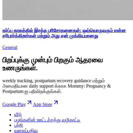
கர்ப்ப காலத்தில் இரத்த பரிசோதனைகள்: ஒவ்வொருவரும் என்ன
சரிபார்க்கிறார்கள் மற்றும் அது ஏன் முக்கியமானது
General
பிறப்புக்கு முன்பும் பிறகும் ஆதரவை
உணருங்கள்.
weekly tracking, postpartum recovery guidance மற்றும்
அமைதியான daily support க்காக Mommy: Pregnancy &
Postpartum ஐ பதிவிறக்குங்கள்.
Google Play
App Store
வீடு
பழங்களின் ஊட்டச்சத்து வழிகாட்டி
பற்றி
வலைப்பதிவு