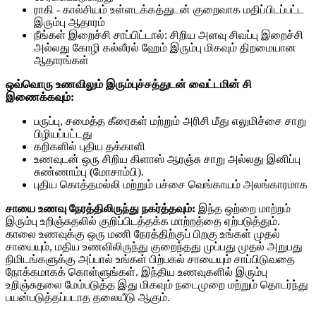
ராகி - கால்சியம் உள்ளடக்கத்துடன் குறைவாக மதிப்பிடப்பட்ட
இரும்பு ஆதாரம்
நீங்கள் இறைச்சி சாப்பிட்டால்: சிறிய அளவு சிவப்பு இறைச்சி
அல்லது கோழி கல்லீரல் ஹேம் இரும்பு மிகவும் திறமையான
ஆதாரங்கள்
ஒவ்வொரு உணவிலும் இரும்புச்சத்துடன் வைட்டமின் சி
இணைக்கவும்:
பருப்பு, சமைத்த கீரைகள் மற்றும் அரிசி மீது எலுமிச்சை சாறு
பிழியப்பட்டது
கறிகளில் புதிய தக்காளி
உணவுடன் ஒரு சிறிய கிளாஸ் ஆரஞ்சு சாறு அல்லது இனிப்பு
சுண்ணாம்பு (மோசாம்பி).
புதிய கொத்தமல்லி மற்றும் பச்சை வெங்காயம் அலங்காரமாக
சாயை உணவு நேரத்திலிருந்து நகர்த்தவும்:
இந்த ஒற்றை மாற்றம்
இரும்பு உறிஞ்சுதலில் குறிப்பிடத்தக்க மாற்றத்தை ஏற்படுத்தும்.
காலை உணவுக்கு ஒரு மணி நேரத்திற்குப் பிறகு உங்கள் முதல்
சாயையும், மதிய உணவிலிருந்து குறைந்தது முப்பது முதல் அறுபது
நிமிடங்களுக்கு அப்பால் உங்கள் பிற்பகல் சாயையும் சாப்பிடுவதை
நோக்கமாகக் கொள்ளுங்கள். இந்திய உணவுகளில் இரும்பு
உறிஞ்சுதலை மேம்படுத்த இது மிகவும் நடைமுறை மற்றும் தொடர்ந்து
பயன்படுத்தப்படாத தலையீடு ஆகும்.