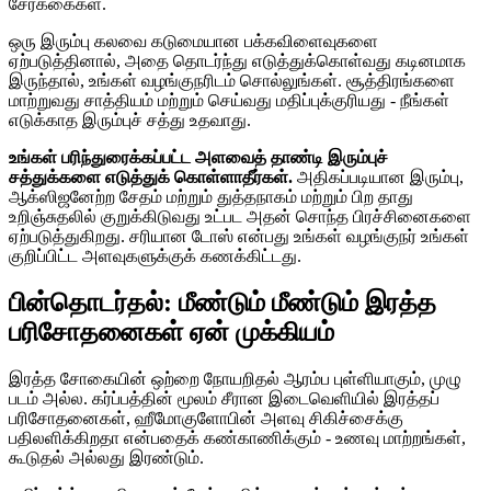
சேர்க்கைகள்.
ஒரு இரும்பு கலவை கடுமையான பக்கவிளைவுகளை
ஏற்படுத்தினால், அதை தொடர்ந்து எடுத்துக்கொள்வது கடினமாக
இருந்தால், உங்கள் வழங்குநரிடம் சொல்லுங்கள். சூத்திரங்களை
மாற்றுவது சாத்தியம் மற்றும் செய்வது மதிப்புக்குரியது - நீங்கள்
எடுக்காத இரும்புச் சத்து உதவாது.
உங்கள் பரிந்துரைக்கப்பட்ட அளவைத் தாண்டி இரும்புச்
சத்துக்களை எடுத்துக் கொள்ளாதீர்கள்.
அதிகப்படியான இரும்பு,
ஆக்ஸிஜனேற்ற சேதம் மற்றும் துத்தநாகம் மற்றும் பிற தாது
உறிஞ்சுதலில் குறுக்கிடுவது உட்பட அதன் சொந்த பிரச்சினைகளை
ஏற்படுத்துகிறது. சரியான டோஸ் என்பது உங்கள் வழங்குநர் உங்கள்
குறிப்பிட்ட அளவுகளுக்குக் கணக்கிட்டது.
பின்தொடர்தல்: மீண்டும் மீண்டும் இரத்த
பரிசோதனைகள் ஏன் முக்கியம்
இரத்த சோகையின் ஒற்றை நோயறிதல் ஆரம்ப புள்ளியாகும், முழு
படம் அல்ல. கர்ப்பத்தின் மூலம் சீரான இடைவெளியில் இரத்தப்
பரிசோதனைகள், ஹீமோகுளோபின் அளவு சிகிச்சைக்கு
பதிலளிக்கிறதா என்பதைக் கண்காணிக்கும் - உணவு மாற்றங்கள்,
கூடுதல் அல்லது இரண்டும்.