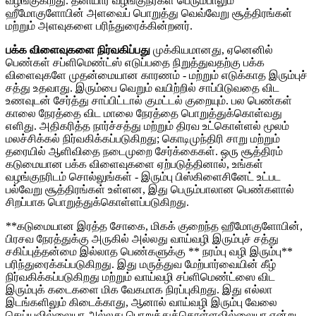
வழங்குகிறது. தனியார் வழங்குநர்கள் பெரும்பாலும்
ஹீமோகுளோபின் அளவைப் பொறுத்து வெவ்வேறு சூத்திரங்கள்
மற்றும் அளவுகளை பரிந்துரைக்கின்றனர்.
பக்க விளைவுகளை நிர்வகிப்பது
முக்கியமானது, ஏனெனில்
பெண்கள் சப்ளிமெண்ட்ஸ் எடுப்பதை நிறுத்துவதற்கு பக்க
விளைவுகளே முதன்மையான காரணம் - மற்றும் எடுக்காத இரும்புச்
சத்து உதவாது. இரும்பை வெறும் வயிற்றில் சாப்பிடுவதை விட
உணவுடன் சேர்த்து சாப்பிட்டால் குமட்டல் குறையும். பல பெண்கள்
காலை நேரத்தை விட மாலை நேரத்தை பொறுத்துக்கொள்வது
எளிது. அதிகரித்த நார்ச்சத்து மற்றும் திரவ உட்கொள்ளல் மூலம்
மலச்சிக்கல் நிர்வகிக்கப்படுகிறது; கொடிமுந்திரி சாறு மற்றும்
தரையில் ஆளிவிதை நடைமுறை சேர்க்கைகள். ஒரு சூத்திரம்
கடுமையான பக்க விளைவுகளை ஏற்படுத்தினால், உங்கள்
வழங்குநரிடம் சொல்லுங்கள் - இரும்பு பிஸ்கிளைசினேட் உட்பட
பல்வேறு சூத்திரங்கள் உள்ளன, இது பெரும்பாலான பெண்களால்
சிறப்பாக பொறுத்துக்கொள்ளப்படுகிறது.
**கடுமையான இரத்த சோகை, மிகக் குறைந்த ஹீமோகுளோபின்,
பிரசவ நேரத்துக்கு அருகில் அல்லது வாய்வழி இரும்புச் சத்து
சகிப்புத்தன்மை இல்லாத பெண்களுக்கு ** நரம்பு வழி இரும்பு**
பரிந்துரைக்கப்படுகிறது. இது மருத்துவ மேற்பார்வையின் கீழ்
நிர்வகிக்கப்படுகிறது மற்றும் வாய்வழி சப்ளிமெண்ட்ஸை விட
இரும்புக் கடைகளை மிக வேகமாக நிரப்புகிறது. இது எல்லா
இடங்களிலும் கிடைக்காது, ஆனால் வாய்வழி இரும்பு வேலை
செய்யவில்லையா அல்லது பொறுத்துக்கொள்ளவில்லையா என்று