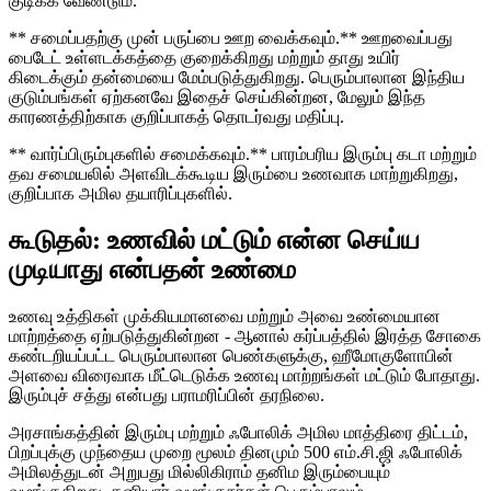
குடிக்க வேண்டும்.
** சமைப்பதற்கு முன் பருப்பை ஊற வைக்கவும்.** ஊறவைப்பது
பைடேட் உள்ளடக்கத்தை குறைக்கிறது மற்றும் தாது உயிர்
கிடைக்கும் தன்மையை மேம்படுத்துகிறது. பெரும்பாலான இந்திய
குடும்பங்கள் ஏற்கனவே இதைச் செய்கின்றன, மேலும் இந்த
காரணத்திற்காக குறிப்பாகத் தொடர்வது மதிப்பு.
** வார்ப்பிரும்புகளில் சமைக்கவும்.** பாரம்பரிய இரும்பு கடா மற்றும்
தவ சமையலில் அளவிடக்கூடிய இரும்பை உணவாக மாற்றுகிறது,
குறிப்பாக அமில தயாரிப்புகளில்.
கூடுதல்: உணவில் மட்டும் என்ன செய்ய
முடியாது என்பதன் உண்மை
உணவு உத்திகள் முக்கியமானவை மற்றும் அவை உண்மையான
மாற்றத்தை ஏற்படுத்துகின்றன - ஆனால் கர்ப்பத்தில் இரத்த சோகை
கண்டறியப்பட்ட பெரும்பாலான பெண்களுக்கு, ஹீமோகுளோபின்
அளவை விரைவாக மீட்டெடுக்க உணவு மாற்றங்கள் மட்டும் போதாது.
இரும்புச் சத்து என்பது பராமரிப்பின் தரநிலை.
அரசாங்கத்தின் இரும்பு மற்றும் ஃபோலிக் அமில மாத்திரை திட்டம்,
பிறப்புக்கு முந்தைய முறை மூலம் தினமும் 500 எம்.சி.ஜி ஃபோலிக்
அமிலத்துடன் அறுபது மில்லிகிராம் தனிம இரும்பையும்