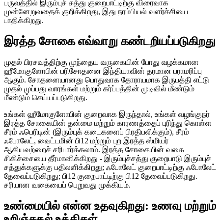
பருவத்தில் இரும்புச் சத்து குறைபாட்டிற்கு விரைவாக
முன்னேறுவதைக் குறிக்கிறது, இது நரம்பியல் வளர்ச்சியை
பாதிக்கிறது.
இரத்த சோகை எவ்வாறு கண்டறியப்படுகிறது
முதல் பிரசவத்திற்கு முந்தைய வருகையின் போது வழக்கமான
ஹீமோகுளோபின் பரிசோதனை இந்தியாவின் தரமான பராமரிப்பு
ஆகும். சோதனையானது பொதுவாக தோராயமாக இருபத்தி எட்டு
முதல் முப்பது வாரங்கள் மற்றும் கர்ப்பத்தின் முடிவில் மீண்டும்
மீண்டும் செய்யப்படுகிறது.
உங்கள் ஹீமோகுளோபின் குறைவாக இருந்தால், உங்கள் வழங்குநர்
இரத்த சோகையின் தன்மை மற்றும் காரணத்தைப் புரிந்து கொள்ள
சீரம் ஃபெரிடின் (இரும்புக் கடைகளைப் பிரதிபலிக்கும்), சீரம்
ஃபோலேட், வைட்டமின் பி12 மற்றும் புற இரத்த ஸ்மியர்
ஆகியவற்றைச் சரிபார்க்கலாம். இரத்த சோகையின் வகை
சிகிச்சையை தீர்மானிக்கிறது - இரும்புச்சத்து குறைபாடு இரும்புச்
சத்துக்களுக்கு பதிலளிக்கிறது; ஃபோலேட் குறைபாட்டிற்கு ஃபோலேட்
தேவைப்படுகிறது; பி12 குறைபாட்டிற்கு பி12 தேவைப்படுகிறது.
சரியான வகையைப் பெறுவது முக்கியம்.
உண்மையில் என்ன உதவுகிறது: உணவு மற்றும்
உறிஞ்சுதல் உத்திகள்