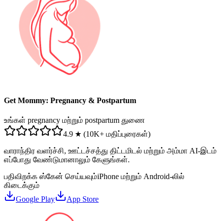
Get Mommy: Pregnancy & Postpartum
உங்கள் pregnancy மற்றும் postpartum துணை
4.9 ★ (10K+ மதிப்புரைகள்)
வாராந்திர வளர்ச்சி, ஊட்டச்சத்து திட்டமிடல் மற்றும் அம்மா AI-இடம்
எப்போது வேண்டுமானாலும் கேளுங்கள்.
பதிவிறக்க ஸ்கேன் செய்யவும்
iPhone மற்றும் Android-லில்
கிடைக்கும்
Google Play
App Store