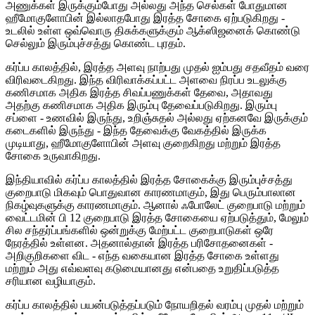
அணுக்கள் இருக்கும்போது அல்லது அந்த செல்கள் போதுமான
ஹீமோகுளோபின் இல்லாதபோது இரத்த சோகை ஏற்படுகிறது -
உடலில் உள்ள ஒவ்வொரு திசுக்களுக்கும் ஆக்ஸிஜனைக் கொண்டு
செல்லும் இரும்புச்சத்து கொண்ட புரதம்.
கர்ப்ப காலத்தில், இரத்த அளவு நாற்பது முதல் ஐம்பது சதவீதம் வரை
விரிவடைகிறது. இந்த விரிவாக்கப்பட்ட அளவை நிரப்ப உடலுக்கு
கணிசமாக அதிக இரத்த சிவப்பணுக்கள் தேவை, அதாவது
அதற்கு கணிசமாக அதிக இரும்பு தேவைப்படுகிறது. இரும்பு
சப்ளை - உணவில் இருந்து, உறிஞ்சுதல் அல்லது ஏற்கனவே இருக்கும்
கடைகளில் இருந்து - இந்த தேவைக்கு வேகத்தில் இருக்க
முடியாது, ஹீமோகுளோபின் அளவு குறைகிறது மற்றும் இரத்த
சோகை உருவாகிறது.
இந்தியாவில் கர்ப்ப காலத்தில் இரத்த சோகைக்கு இரும்புச்சத்து
குறைபாடு மிகவும் பொதுவான காரணமாகும், இது பெரும்பாலான
நிகழ்வுகளுக்கு காரணமாகும். ஆனால் ஃபோலேட் குறைபாடு மற்றும்
வைட்டமின் பி 12 குறைபாடு இரத்த சோகையை ஏற்படுத்தும், மேலும்
சில சந்தர்ப்பங்களில் ஒன்றுக்கு மேற்பட்ட குறைபாடுகள் ஒரே
நேரத்தில் உள்ளன. அதனால்தான் இரத்த பரிசோதனைகள் -
அறிகுறிகளை விட - எந்த வகையான இரத்த சோகை உள்ளது
மற்றும் அது எவ்வளவு கடுமையானது என்பதை உறுதிப்படுத்த
சரியான வழியாகும்.
கர்ப்ப காலத்தில் பயன்படுத்தப்படும் நோயறிதல் வரம்பு முதல் மற்றும்