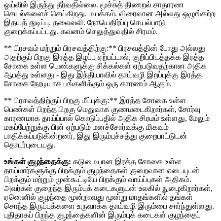
ஓய்வில் இருந்து தீர்வதில்லை. மூச்சுத் திணறல் சாதாரண
செயல்களைச் செய்கிறது. மயக்கம். விரைவான அல்லது ஒழுங்கற்ற
இதயத் துடிப்பு. தலைவலி. நோயெதிர்ப்பு செயல்பாடு
குறைக்கப்பட்டது. கவனம் செலுத்துவதில் சிரமம்.
** பிரசவம் மற்றும் பிரசவத்திற்கு:** பிரசவத்தின் போது அல்லது
அதற்குப் பிறகு இரத்த இழப்பு ஏற்பட்டால், குறிப்பிடத்தக்க இரத்த
சோகை உள்ள பெண்களுக்கு சிக்கல்கள் ஏற்படுவதற்கான அதிக
ஆபத்து உள்ளது - இது இந்தியாவில் தாய்வழி இறப்புக்கு இரத்த
சோகை நேரடியாக பங்களிக்கும் ஒரு காரணம் ஆகும்.
** பிரசவத்திற்குப் பிறகு மீட்புக்கு:** இரத்த சோகை உள்ள
பெண்கள் பிறந்த பிறகு மெதுவாக குணமடைகிறார்கள், சோர்வு
காரணமாக தாய்ப்பால் கொடுப்பதில் அதிக சிரமம் உள்ளது, மேலும்
மகப்பேற்றுக்கு பின் ஏற்படும் மனச்சோர்வுக்கு மிகவும்
பாதிக்கப்படுகின்றனர், இது இரும்புச்சத்து குறைபாட்டுடன்
தொடர்புடையது.
உங்கள் குழந்தைக்கு:
கடுமையான இரத்த சோகை உள்ள
தாய்மார்களுக்கு பிறக்கும் குழந்தைகள் குறைவான எடையுடன்
பிறக்கும் மற்றும் முன்கூட்டியே பிறக்கும் வாய்ப்புகள் அதிகம்.
அவர்கள் குறைந்த இரும்புக் கடைகளுடன் உலகில் நுழைகிறார்கள்,
ஏனெனில் குழந்தை மூன்றாவது மூன்று மாதங்களில் தங்கள்
சொந்த இருப்புக்களை உருவாக்க தாய்வழி இரும்பை சார்ந்துள்ளது.
புதிதாகப் பிறந்த குழந்தைகளின் இரும்புக் கடைகள் குழந்தைப்