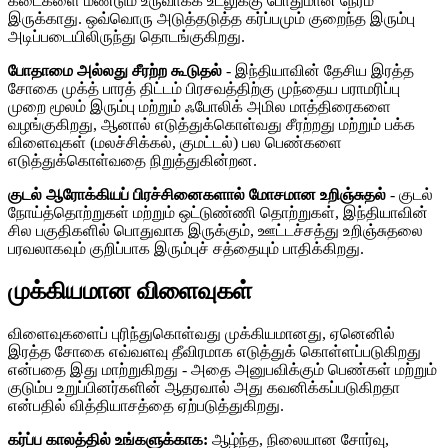
கடைகளை மீண்டும் உருவாக்க உடலுக்கு போதுமான நேரம்
இருக்காது. ஒவ்வொரு அடுத்தடுத்த கர்ப்பமும் குறைந்த இரும்பு
அடிப்படையிலிருந்து தொடங்குகிறது.
போதாமை அல்லது சீரற்ற கூடுதல்
- இந்தியாவின் தேசிய இரத்த
சோகை முக்த் பாரத் திட்டம் பிரசவத்திற்கு முந்தைய பராமரிப்பு
முறை மூலம் இரும்பு மற்றும் ஃபோலிக் அமில மாத்திரைகளை
வழங்குகிறது, ஆனால் எடுத்துக்கொள்வது சீரற்றது மற்றும் பக்க
விளைவுகள் (மலச்சிக்கல், குமட்டல்) பல பெண்களை
எடுத்துக்கொள்வதை நிறுத்துகின்றன.
குடல் ஆரோக்கியப் பிரச்சினைகளால் மோசமான உறிஞ்சுதல்
- குடல்
நோய்த்தொற்றுகள் மற்றும் ஒட்டுண்ணி தொற்றுகள், இந்தியாவின்
சில பகுதிகளில் பொதுவாக இருக்கும், ஊட்டச்சத்து உறிஞ்சுதலை
பரவலாகவும் குறிப்பாக இரும்புச் சத்தையும் பாதிக்கிறது.
முக்கியமான விளைவுகள்
விளைவுகளைப் புரிந்துகொள்வது முக்கியமானது, ஏனெனில்
இரத்த சோகை எவ்வளவு தீவிரமாக எடுத்துக் கொள்ளப்படுகிறது
என்பதை இது மாற்றுகிறது - அதை அனுபவிக்கும் பெண்கள் மற்றும்
குடும்ப உறுப்பினர்களின் ஆதரவால் அது கவனிக்கப்படுகிறதா
என்பதில் வித்தியாசத்தை ஏற்படுத்துகிறது.
கர்ப்ப காலத்தில் உங்களுக்காக:
ஆழ்ந்த, நிலையான சோர்வு,