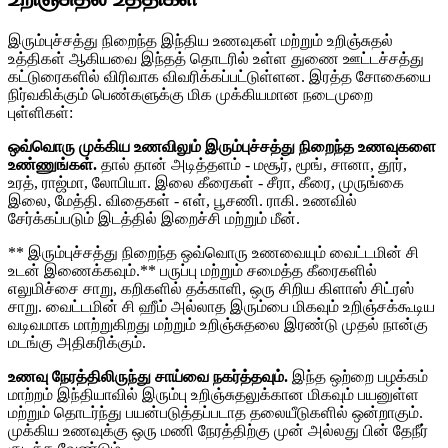
இரும்புச்சத்து நிறைந்த இந்திய உணவுகள் மற்றும் உறிஞ்சுதல்
உத்திகள் ஆகியவை இந்தத் தொடரில் உள்ள துணை ஊட்டச்சத்து
கட்டுரைகளில் விரிவாக விவரிக்கப்பட்டுள்ளன. இரத்த சோகையை
நிர்வகிக்கும் பெண்களுக்கு மிக முக்கியமான நடைமுறை
புள்ளிகள்:
ஒவ்வொரு முக்கிய உணவிலும் இரும்புச்சத்து நிறைந்த உணவுகளை
உண்ணுங்கள்.
தால் தான் அடித்தளம் - மசூர், மூங், சானா, தூர்,
உரத், ராஜ்மா, லோபியா. இலை கீரைகள் - சீரா, கீரை, முருங்கை
இலை, மேத்தி. விதைகள் - எள், பூசணி. ராகி. உணவில்
சேர்க்கப்படும் இடத்தில் இறைச்சி மற்றும் மீன்.
** இரும்புச்சத்து நிறைந்த ஒவ்வொரு உணவையும் வைட்டமின் சி
உடன் இணைக்கவும்.** பருப்பு மற்றும் சமைத்த கீரைகளில்
எலுமிச்சை சாறு, கறிகளில் தக்காளி, ஒரு சிறிய கிளாஸ் சிட்ரஸ்
சாறு. வைட்டமின் சி ஹீம் அல்லாத இரும்பை மிகவும் உறிஞ்சக்கூடிய
வடிவமாக மாற்றுகிறது மற்றும் உறிஞ்சுதலை இரண்டு முதல் நான்கு
மடங்கு அதிகரிக்கும்.
உணவு நேரத்திலிருந்து சாய்வை நகர்த்தவும்.
இந்த ஒற்றை பழக்கம்
மாற்றம் இந்தியாவில் இரும்பு உறிஞ்சுதலுக்கான மிகவும் பயனுள்ள
மற்றும் தொடர்ந்து பயன்படுத்தப்படாத தலையீடுகளில் ஒன்றாகும்.
முக்கிய உணவுக்கு ஒரு மணி நேரத்திற்கு முன் அல்லது பின் தேநீர்