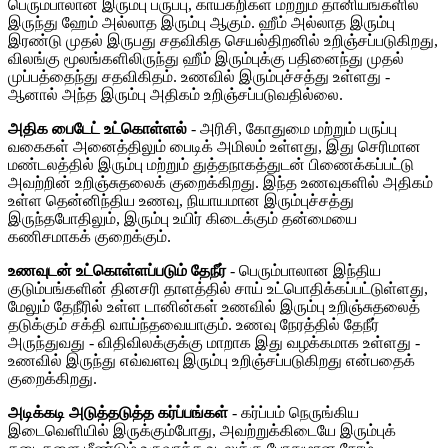
பெரும்பாலான இரும்பு பருப்பு, காய்கறிகள் மற்றும் தானியங்களில்
இருந்து ஹேம் அல்லாத இரும்பு ஆகும். ஹீம் அல்லாத இரும்பு
இரண்டு முதல் இருபது சதவிகித செயல்திறனில் உறிஞ்சப்படுகிறது,
விலங்கு மூலங்களிலிருந்து ஹீம் இரும்புக்கு பதினைந்து முதல்
முப்பத்தைந்து சதவிகிதம். உணவில் இரும்புச்சத்து உள்ளது -
ஆனால் அந்த இரும்பு அதிகம் உறிஞ்சப்படுவதில்லை.
அதிக பைடேட் உட்கொள்ளல்
- அரிசி, கோதுமை மற்றும் பருப்பு
வகைகள் அனைத்திலும் பைடிக் அமிலம் உள்ளது, இது செரிமான
மண்டலத்தில் இரும்பு மற்றும் துத்தநாகத்துடன் பிணைக்கப்பட்டு
அவற்றின் உறிஞ்சுதலைக் குறைக்கிறது. இந்த உணவுகளில் அதிகம்
உள்ள தென்னிந்திய உணவு, நியாயமான இரும்புச்சத்து
இருந்தபோதிலும், இரும்பு உயிர் கிடைக்கும் தன்மையை
கணிசமாகக் குறைக்கும்.
உணவுடன் உட்கொள்ளப்படும் தேநீர்
- பெரும்பாலான இந்திய
குடும்பங்களின் தினசரி தாளத்தில் சாய் உட்பொதிக்கப்பட்டுள்ளது,
மேலும் தேநீரில் உள்ள டானின்கள் உணவில் இரும்பு உறிஞ்சுதலைத்
தடுக்கும் சக்தி வாய்ந்தவையாகும். உணவு நேரத்தில் தேநீர்
அருந்துவது - விதிவிலக்குக்கு மாறாக இது வழக்கமாக உள்ளது -
உணவில் இருந்து எவ்வளவு இரும்பு உறிஞ்சப்படுகிறது என்பதைக்
குறைக்கிறது.
அடிக்கடி அடுத்தடுத்த கர்ப்பங்கள்
- கர்ப்பம் நெருங்கிய
இடைவெளியில் இருக்கும்போது, ​​அவற்றுக்கிடையே இரும்புக்