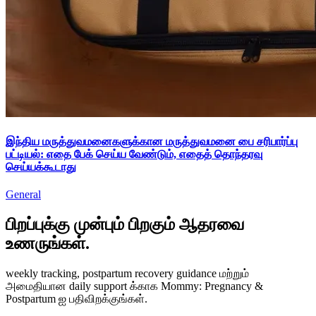
இந்திய மருத்துவமனைகளுக்கான மருத்துவமனை பை சரிபார்ப்பு
பட்டியல்: எதை பேக் செய்ய வேண்டும், எதைத் தொந்தரவு
செய்யக்கூடாது
General
பிறப்புக்கு முன்பும் பிறகும் ஆதரவை
உணருங்கள்.
weekly tracking, postpartum recovery guidance மற்றும்
அமைதியான daily support க்காக Mommy: Pregnancy &
Postpartum ஐ பதிவிறக்குங்கள்.