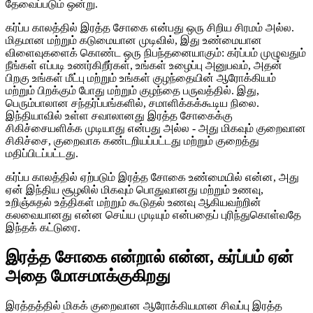
தேவைப்படும் ஒன்று.
கர்ப்ப காலத்தில் இரத்த சோகை என்பது ஒரு சிறிய சிரமம் அல்ல.
மிதமான மற்றும் கடுமையான முடிவில், இது உண்மையான
விளைவுகளைக் கொண்ட ஒரு நிபந்தனையாகும்: கர்ப்பம் முழுவதும்
நீங்கள் எப்படி உணர்கிறீர்கள், உங்கள் உழைப்பு அனுபவம், அதன்
பிறகு உங்கள் மீட்பு மற்றும் உங்கள் குழந்தையின் ஆரோக்கியம்
மற்றும் பிறக்கும் போது மற்றும் குழந்தை பருவத்தில். இது,
பெரும்பாலான சந்தர்ப்பங்களில், சமாளிக்கக்கூடிய நிலை.
இந்தியாவில் உள்ள சவாலானது இரத்த சோகைக்கு
சிகிச்சையளிக்க முடியாது என்பது அல்ல - அது மிகவும் குறைவான
சிகிச்சை, குறைவாக கண்டறியப்பட்டது மற்றும் குறைத்து
மதிப்பிடப்பட்டது.
கர்ப்ப காலத்தில் ஏற்படும் இரத்த சோகை உண்மையில் என்ன, அது
ஏன் இந்திய சூழலில் மிகவும் பொதுவானது மற்றும் உணவு,
உறிஞ்சுதல் உத்திகள் மற்றும் கூடுதல் உணவு ஆகியவற்றின்
கலவையானது என்ன செய்ய முடியும் என்பதைப் புரிந்துகொள்வதே
இந்தக் கட்டுரை.
இரத்த சோகை என்றால் என்ன, கர்ப்பம் ஏன்
அதை மோசமாக்குகிறது
இரத்தத்தில் மிகக் குறைவான ஆரோக்கியமான சிவப்பு இரத்த