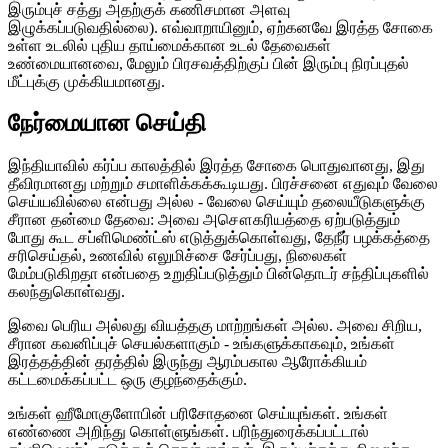
இரும்புச் சத்து அதற்குக் கணிசமான அளவு
இழுக்கப்படுவதில்லை). எவ்வாறாயினும், ஏற்கனவே இரத்த சோகை
உள்ள உடலில் புதிய தாய்மைக்கான உடல் தேவைகள்
உண்மையானவை, மேலும் பிரசவத்திற்குப் பின் இரும்பு நிரப்புதல்
மீட்புக்கு முக்கியமானது.
நேர்மையான செய்தி
இந்தியாவில் கர்ப்ப காலத்தில் இரத்த சோகை பொதுவானது, இது
தீவிரமானது மற்றும் சமாளிக்கக்கூடியது. பிரச்சனை எதுவும் வேலை
செய்யவில்லை என்பது அல்ல - வேலை செய்யும் தலையீடுகளுக்கு
சீரான தன்மை தேவை: அவை அசௌகரியத்தை ஏற்படுத்தும்
போது கூட சப்ளிமெண்ட்ஸ் எடுத்துக்கொள்வது, தேநீர் பழக்கத்தை
சரிசெய்தல், உணவில் எலுமிச்சை சேர்ப்பது, நிலைகள்
மேம்படுகிறதா என்பதை உறுதிப்படுத்தும் பின்தொடர் சந்திப்புகளில்
கலந்துகொள்வது.
இவை பெரிய அல்லது வியத்தகு மாற்றங்கள் அல்ல. அவை சிறிய,
சீரான கவனிப்புச் செயல்களாகும் - உங்களுக்காகவும், உங்கள்
இரத்தத்தின் தரத்தில் இருந்து ஆரம்பகால ஆரோக்கியம்
கட்டமைக்கப்பட்ட ஒரு குழந்தைக்கும்.
உங்கள் ஹீமோகுளோபின் பரிசோதனை செய்யுங்கள். உங்கள்
எண்ணை அறிந்து கொள்ளுங்கள். பரிந்துரைக்கப்பட்டால்