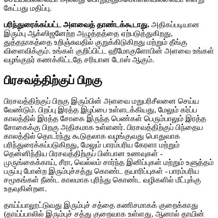
கேட்பது மதிப்பு.
பரிந்துரைக்கப்பட்ட அளவைத் தாண்டக்கூடாது.
அதிகப்படியான
இரும்பு ஆக்ஸிஜனேற்ற அழுத்தத்தை ஏற்படுத்துகிறது,
துத்தநாகத்தை உறிஞ்சுவதில் குறுக்கிடுகிறது மற்றும் தீங்கு
விளைவிக்கும். உங்கள் குறிப்பிட்ட ஹீமோகுளோபின் அளவை உங்கள்
வழங்குநர் கணக்கிட்டதே சரியான டோஸ் ஆகும்.
பிரசவத்திற்குப் பிறகு
பிரசவத்திற்குப் பிறகு இரும்பின் அளவை மறுபரிசீலனை செய்ய
வேண்டும். பிறப்பு இரத்த இழப்பை உள்ளடக்கியது, மேலும் கர்ப்ப
காலத்தில் இரத்த சோகை இருந்த பெண்கள் பெரும்பாலும் இரத்த
சோகைக்கு பிறகு அதிகமாக உள்ளனர். பிரசவத்திற்குப் பிந்தைய
காலத்தில் தொடர்ந்து கூடுதலாக வழங்குவது பொதுவாக
பரிந்துரைக்கப்படுகிறது, மேலும் பாரம்பரிய கேரளா மற்றும்
தென்னிந்திய பிரசவத்திற்குப் பின்பான உணவுகள் -
முருங்கைக்காய், சீரா, வெல்லம் சார்ந்த இனிப்புகள் மற்றும் உளுத்தம்
பருப்பு போன்ற இரும்புச்சத்து கொண்ட தயாரிப்புகள் - பாரம்பரிய
சமூகங்கள் நீண்ட காலமாக புரிந்து கொண்ட வழிகளில் மீட்புக்கு
உதவுகின்றன.
தாய்ப்பாலூட்டுவது இரும்புச் சத்தை கணிசமாகக் குறைக்காது
(தாய்ப்பாலில் இரும்புச் சத்து குறைவாக உள்ளது, ஆனால் தாயின்