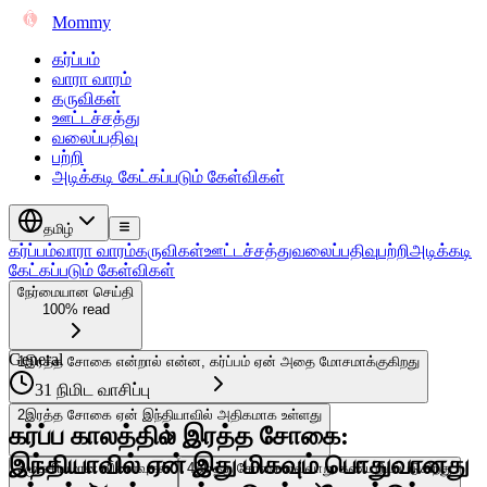
Mommy
கர்ப்பம்
வாரா வாரம்
கருவிகள்
ஊட்டச்சத்து
வலைப்பதிவு
பற்றி
அடிக்கடி கேட்கப்படும் கேள்விகள்
தமிழ்
கர்ப்பம்
வாரா வாரம்
கருவிகள்
ஊட்டச்சத்து
வலைப்பதிவு
பற்றி
அடிக்கடி
கேட்கப்படும் கேள்விகள்
நேர்மையான செய்தி
100% read
General
1
இரத்த சோகை என்றால் என்ன, கர்ப்பம் ஏன் அதை மோசமாக்குகிறது
31 நிமிட வாசிப்பு
2
இரத்த சோகை ஏன் இந்தியாவில் அதிகமாக உள்ளது
கர்ப்ப காலத்தில் இரத்த சோகை:
இந்தியாவில் ஏன் இது மிகவும் பொதுவானது
3
முக்கியமான விளைவுகள்
4
இரத்த சோகை எவ்வாறு கண்டறியப்படுகிறது